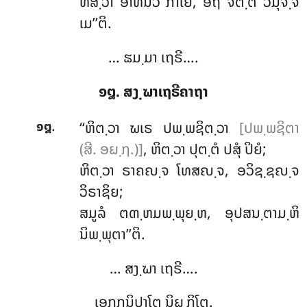
ທິສ຺ວາ
ອາທີນວໍ ກາເຍ, ອຖ ຈິຕ຺ຕໍ ວິມຸຈ຺ຈິ
ເມ’’ຕິ.
… ຘມ຺ມາ ເຖຣີ….
໑໘. ສງ຺ຆາເຖຣີຄາຖາ
.
‘‘ຫິຕ຺ວາ
ຆເຣ ປພ຺ພຊິຕ຺ວາ
[ປພ຺ພຊິຕາ
໑໘
(ສີ. ອຏ຺ຐ.)]
, ຫິຕ຺ວາ ປຸຕ຺ຕໍ ປສຸໍ ປິຍໍ;
ຫິຕ຺ວາ ຣາຄຎ຺ຈ ໂທສຎ຺ຈ, ອວິຊ຺ຊຎ຺ຈ
ວິຣາຊິຍ;
ສມູລໍ ຕຓ຺ຫມພ຺ພຸຍ຺ຫ, ອຸປສນ຺ຕາມ຺ຫິ
ນິພ຺ພຸຕາ’’ຕິ.
… ສງ຺ຆາ ເຖຣີ….
ເອກກນິປາໂຕ ນິຏ຺ຐິໂຕ.