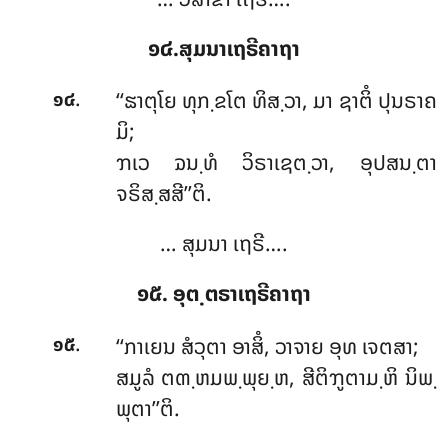
໑໔.ສຸມນາເຖຣີຄາຖາ
.
‘‘ຘາຕຸໂຍ ທຸກ຺ຂໂຕ ທິສ຺ວາ, ມາ ຊາຕິໍ ປຸນຣາຄ
໑໔
ມິ;
ຠເວ ຉນ຺ທໍ ວິຣາເຊຕ຺ວາ, ອຸປສນ຺ຕາ
ຈຣິສ຺ສສີ’’ຕິ.
… ສຸມນາ ເຖຣີ….
໑໕. ອຸຕ຺ຕຣາເຖຣີຄາຖາ
.
‘‘ກາເຍນ
ສໍວຸຕາ ອາສິໍ, ວາຈາຍ ອຸທ ເຈຕສາ;
໑໕
ສມູລໍ ຕຓ຺ຫມພ຺ພຸຍ຺ຫ, ສີຕິຠູຕາມ຺ຫິ ນິພ຺
ພຸຕາ’’ຕິ.