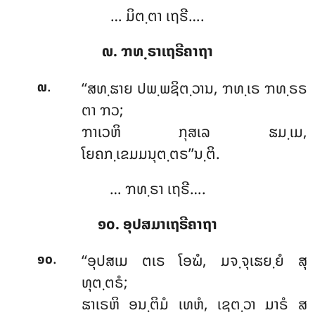
… ມິຕ຺ຕາ ເຖຣີ….
໙. ຠທ຺ຣາເຖຣີຄາຖາ
.
‘‘ສທ຺ຘາຍ ປພ຺ພຊິຕ຺ວານ, ຠທ຺ເຣ ຠທ຺ຣຣ
໙
ຕາ ຠວ;
ຠາເວຫິ ກຸສເລ ຘມ຺ເມ,
ໂຍຄກ຺ເຂມມນຸຕ຺ຕຣ’’ນ຺ຕິ.
… ຠທ຺ຣາ ເຖຣີ….
໑໐. ອຸປສມາເຖຣີຄາຖາ
.
‘‘ອຸປສເມ ຕເຣ ໂອຆໍ, ມຈ຺ຈຸເຘຍ຺ຍໍ ສຸ
໑໐
ທຸຕ຺ຕຣໍ;
ຘາເຣຫິ ອນ຺ຕິມໍ ເທຫໍ, ເຊຕ຺ວາ ມາຣໍ ສ