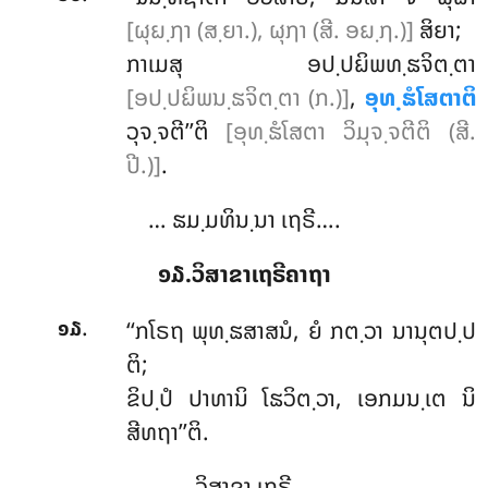
[ຜຸຏ຺ຐາ (ສ຺ຍາ.), ຜຸຐາ (ສີ. ອຏ຺ຐ.)]
ສິຍາ;
ກາເມສຸ ອປ຺ປຏິພທ຺ຘຈິຕ຺ຕາ
[ອປ຺ປຏິພນ຺ຘຈິຕ຺ຕາ (ກ.)]
,
ອຸທ຺ຘໍໂສຕາຕິ
ວຸຈ຺ຈຕີ’’ຕິ
[ອຸທ຺ຘໍໂສຕາ ວິມຸຈ຺ຈຕີຕິ (ສີ.
ປີ.)]
.
… ຘມ຺ມທິນ຺ນາ ເຖຣີ….
໑໓.ວິສາຂາເຖຣີຄາຖາ
.
‘‘ກໂຣຖ
ພຸທ຺ຘສາສນໍ, ຍໍ ກຕ຺ວາ ນານຸຕປ຺ປ
໑໓
ຕິ;
ຂິປ຺ປໍ ປາທານິ ໂຘວິຕ຺ວາ, ເອກມນ຺ເຕ ນິ
ສີທຖາ’’ຕິ.
… ວິສາຂາ ເຖຣີ….