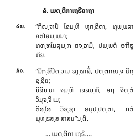
໖. ເມຕ຺ຕິກາເຖຣີຄາຖາ
.
‘‘ກິຎ຺ຈາປິ ໂຂມ຺ຫິ ທຸກ຺ຂິຕາ, ທຸພ຺ພລາ
໒໙
ຄຕໂຍພ຺ພນາ;
ທຓ຺ຑໂມລຸພ຺ຠ ຄຈ຺ຉາມິ, ປພ຺ພຕໍ ອຠິຣູ
ຫິຍ.
.
‘‘ນິກ຺ຂິປິຕ຺ວານ
ສງ຺ຆາຏິໍ, ປຕ຺ຕກຎ຺ຈ ນິກຸ
໓໐
ຊ຺ຊິຍ;
ນິສິນ຺ນາ ຈມ຺ຫິ ເສລມ຺ຫິ, ອຖ ຈິຕ຺ຕໍ
ວິມຸຈ຺ຈິ ເມ;
ຕິສ຺ໂສ
ວິຊ຺ຊາ ອນຸປ຺ປຕ຺ຕາ, ກຕໍ
ພຸທ຺ຘສ຺ສ ສາສນ’’ນ຺ຕິ.
… ເມຕ຺ຕິກາ ເຖຣີ….