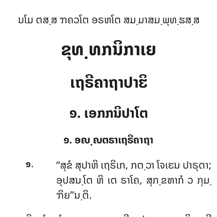
ນໂມ ຕສ຺ສ ຠຄວໂຕ ອຣຫໂຕ ສມ຺ມາສມ຺ພຸທ຺ຘສ຺ສ
ຂຸທ຺ທກນິກາເຍ
ເຖຣີຄາຖາປາຬິ
໑. ເອກກນິປາໂຕ
໑. ອຎ຺ຎຕຣາເຖຣີຄາຖາ
.
‘‘ສຸຂໍ
ສຸປາຫິ ເຖຣິເກ, ກຕ຺ວາ ໂຈເຬນ ປາຣຸຕາ;
໑
ອຸປສນ຺ໂຕ ຫິ ເຕ ຣາໂຄ, ສຸກ຺ຂຑາກໍ ວ ກຸມ຺
ຠິຍ’’ນ຺ຕິ.