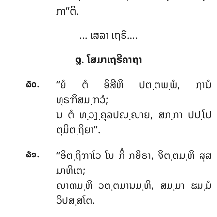
ກາ’’ຕິ.
… ເສລາ ເຖຣີ….
໘. ໂສມາເຖຣີຄາຖາ
.
‘‘ຍໍ ຕໍ ອິສີຫິ ປຕ຺ຕພ຺ພໍ, ຐານໍ
໖໐
ທຸຣຠິສມ຺ຠວໍ;
ນ ຕໍ ທ຺ວງ຺ຄຸລປຎ຺ຎາຍ, ສກ຺ກາ ປປ຺ໂປ
ຕຸມິຕ຺ຖິຍາ’’.
.
‘‘ອິຕ຺ຖິຠາໂວ ໂນ ກິໍ ກຍິຣາ, ຈິຕ຺ຕມ຺ຫິ ສຸສ
໖໑
ມາຫິເຕ;
ຎາຓມ຺ຫິ ວຕ຺ຕມານມ຺ຫິ, ສມ຺ມາ ຘມ຺ມໍ
ວິປສ຺ສໂຕ.