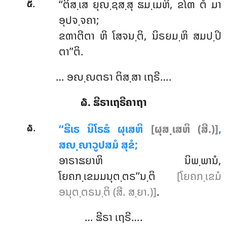
.
‘‘ຕິສ຺ເສ
ຍຸຎ຺ຊສ຺ສຸ ຘມ຺ເມຫິ, ຂໂຓ ຕໍ ມາ
໕
ອຸປຈ຺ຈຄາ;
ຂຓາຕີຕາ ຫິ ໂສຈນ຺ຕິ, ນິຣຍມ຺ຫິ ສມປ຺ປິ
ຕາ’’ຕິ.
… ອຎ຺ຎຕຣາ ຕິສ຺ສາ ເຖຣີ….
໖. ຘີຣາເຖຣີຄາຖາ
.
‘‘ຘີເຣ
ນິໂຣຘໍ ຜຸເສຫິ
[ຜຸສ຺ເສຫິ (ສີ.)]
,
໖
ສຎ຺ຎາວູປສມໍ ສຸຂໍ;
ອາຣາຘຍາຫິ ນິພ຺ພານໍ,
ໂຍຄກ຺ເຂມມນຸຕ຺ຕຣ’’ນ຺ຕິ
[ໂຍຄກ຺ເຂມໍ
ອນຸຕ຺ຕຣນ຺ຕິ (ສີ. ສ຺ຍາ.)]
.
… ຘີຣາ ເຖຣີ….