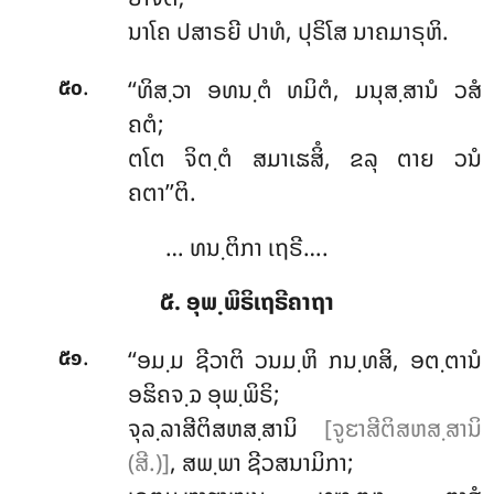
ນາໂຄ ປສາຣຍີ ປາທໍ, ປຸຣິໂສ ນາຄມາຣຸຫິ.
.
‘‘ທິສ຺ວາ
ອທນ຺ຕໍ ທມິຕໍ, ມນຸສ຺ສານໍ ວສໍ
໕໐
ຄຕໍ;
ຕໂຕ ຈິຕ຺ຕໍ ສມາເຘສິໍ, ຂລຸ ຕາຍ ວນໍ
ຄຕາ’’ຕິ.
… ທນ຺ຕິກາ ເຖຣີ….
໕. ອຸພ຺ພິຣິເຖຣີຄາຖາ
.
‘‘ອມ຺ມ ຊີວາຕິ ວນມ຺ຫິ ກນ຺ທສິ, ອຕ຺ຕານໍ
໕໑
ອຘິຄຈ຺ຉ ອຸພ຺ພິຣິ;
ຈຸລ຺ລາສີຕິສຫສ຺ສານິ
[ຈູຬາສີຕິສຫສ຺ສານິ
(ສີ.)]
, ສພ຺ພາ ຊີວສນາມິກາ;