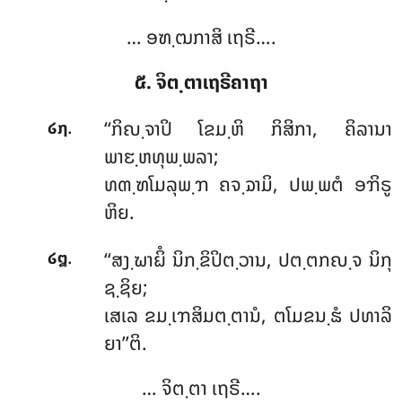
… ອຑ຺ຒກາສິ ເຖຣີ….
໕. ຈິຕ຺ຕາເຖຣີຄາຖາ
.
‘‘ກິຎ຺ຈາປິ ໂຂມ຺ຫິ ກິສິກາ, ຄິລານາ
໒໗
ພາຬ຺ຫທຸພ຺ພລາ;
ທຓ຺ຑໂມລຸພ຺ຠ ຄຈ຺ຉາມິ, ປພ຺ພຕໍ ອຠິຣູ
ຫິຍ.
.
‘‘ສງ຺ຆາຏິໍ ນິກ຺ຂິປິຕ຺ວານ, ປຕ຺ຕກຎ຺ຈ ນິກຸ
໒໘
ຊ຺ຊິຍ;
ເສເລ ຂມ຺ເຠສິມຕ຺ຕານໍ, ຕໂມຂນ຺ຘໍ ປທາລິ
ຍາ’’ຕິ.
… ຈິຕ຺ຕາ ເຖຣີ….