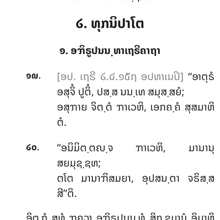
໒. ທຸກນິປາໂຕ
໑. ອຠິຣູປນນ຺ທາເຖຣີຄາຖາ
.
[ອປ. ເຖຣີ ໒.໔.໑໕໗ ອປທາເນປິ]
‘‘ອາຕຸຣໍ
໑໙
ອສຸຈິໍ ປູຕິໍ, ປສ຺ສ ນນ຺ເທ ສມຸສ຺ສຍໍ;
ອສຸຠາຍ ຈິຕ຺ຕໍ ຠາເວຫິ, ເອກຄ຺ຄໍ ສຸສມາຫິ
ຕໍ.
.
‘‘ອນິມິຕ຺ຕຎ຺ຈ ຠາເວຫິ, ມານານຸ
໒໐
ສຍມຸຊ຺ຊຫ;
ຕໂຕ ມານາຠິສມຍາ, ອຸປສນ຺ຕາ ຈຣິສ຺ສ
ສີ’’ຕິ.
ອິຕ຺ຖໍ ສຸທໍ ຠຄວາ ອຠິຣູປນນ຺ທໍ ສິກ຺ຂມານໍ ອິມາຫິ