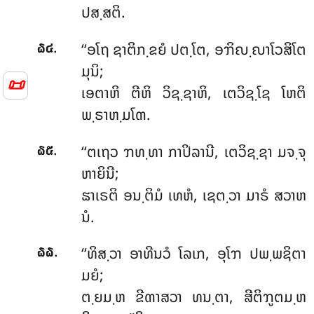
ປສ຺ສຕິ.
.
‘‘ອໂຖ
ຊາຕິກ຺ຂຍໍ ປຕ຺ໂຕ, ອຠິຎ຺ຎາໂວສິໂຕ
໖໔
ມຸນິ;
📜
ເອຕາຫິ ຕີຫິ ວິຊ຺ຊາຫິ, ເຕວິຊ຺ໂຊ ໂຫຕິ
ພ຺ຣາຫ຺ມໂຓ.
.
‘‘ຕເຖວ ຠທ຺ທາ ກາປິລານີ, ເຕວິຊ຺ຊາ ມຈ຺ຈຸ
໖໕
ຫາຍິນີ;
ຘາເຣຕິ ອນ຺ຕິມໍ ເທຫໍ, ເຊຕ຺ວາ ມາຣໍ ສວາຫ
ນໍ.
.
‘‘ທິສ຺ວາ ອາທີນວໍ ໂລເກ, ອຸໂຠ ປພ຺ພຊິຕາ
໖໖
ມຍໍ;
ຕ຺ຍມ຺ຫ ຂີຓາສວາ ທນ຺ຕາ, ສີຕິຠູຕມ຺ຫ