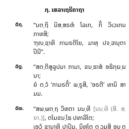
໗. ເສລາເຖຣີຄາຖາ
.
‘‘ນຕ຺ຖິ ນິສ຺ສຣຓໍ ໂລເກ, ກິໍ ວິເວເກນ
໕໗
ກາຫສິ;
ຠຸຎ຺ຊາຫິ
ກາມຣຕິໂຍ, ມາຫຸ ປຈ຺ຉານຸຕາ
ປິນີ’’.
.
‘‘ສຕ຺ຕິສູລູປມາ ກາມາ, ຂນ຺ຘາສໍ ອຘິກຸຏ຺ຏ
໕໘
ນາ;
ຍໍ ຕ຺ວໍ ‘ກາມຣຕິໍ’ ພ຺ຣູສິ, ‘ອຣຕີ’ ທານິ ສາ
ມມ.
.
‘‘ສພ຺ພຕ຺ຖ ວິຫຕາ ນນ຺ທີ
[ນນ຺ທິ (ສີ. ສ຺
໕໙
ຍາ.)]
, ຕໂມຂນ຺ໂຘ ປທາລິໂຕ;
ເອວໍ ຊານາຫິ ປາປິມ, ນິຫໂຕ ຕ຺ວມສິ ອນ຺ຕ