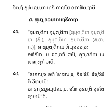
ອິຕ຺ຖໍ ສຸທໍ ເຊນ຺ຕາ ເຖຣີ ຄາຖາໂຍ ອຠາສິຕ຺ຖາຕິ.
໓. ສຸມງ຺ຄລມາຕາເຖຣີຄາຖາ
.
‘‘ສຸມຸຕ຺ຕິກາ
ສຸມຸຕ຺ຕິກາ
[ສຸມຸຕ຺ຕິເກ ສຸມຸຕ຺ຕິ
໒໓
ເກ (ສີ.), ສຸມຸຕ຺ຕິເກ ສຸມຸຕ຺ຕິກາ (ສ຺ຍາ.
ກ.)]
, ສາຘຸມຸຕ຺ຕິກາມ຺ຫິ ມຸສລສ຺ສ;
ອຫິຣິໂກ ເມ ຉຕ຺ຕກໍ ວາປິ, ອຸກ຺ຂລິກາ ເມ
ເທຑ຺ຑຸຠໍ ວາຕິ.
.
‘‘ຣາຄຎ຺ຈ ອຫໍ ໂທສຎ຺ຈ, ຈິຈ຺ຈິຏິ ຈິຈ຺ຈິຏີ
໒໔
ຕິ ວິຫນາມິ;
ສາ ຣຸກ຺ຂມູລມຸປຄມ຺ມ, ອໂຫ ສຸຂນ຺ຕິ ສຸຂໂຕ
ຌາຍາມີ’’ຕິ.