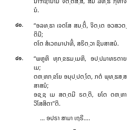
ນາຠິຊານາມິ ຈິຕ຺ຕສ຺ສ, ສມໍ ລທ຺ຘໍ ກຸທາຈ
ນໍ.
.
‘‘ອລທ຺ຘາ ເຈຕໂສ ສນ຺ຕິໍ, ຈິຕ຺ເຕ ອວສວຕ຺
໔໐
ຕິນີ;
ຕໂຕ ສໍເວຄມາປາທິໍ, ສຣິຕ຺ວາ ຊິນສາສນໍ.
.
‘‘ພຫູຫິ ທຸກ຺ຂຘມ຺ເມຫິ, ອປ຺ປມາທຣຕາຍ
໔໑
ເມ;
ຕຓ຺ຫກ຺ຂໂຍ ອນຸປ຺ປຕ຺ໂຕ, ກຕໍ ພຸທ຺ຘສ຺ສ
ສາສນໍ;
ອຊ຺ຊ
ເມ ສຕ຺ຕມີ ຣຕ຺ຕິ, ຍໂຕ ຕຓ຺ຫາ
ວິໂສສິຕາ’’ຕິ.
… ອປຣາ ສາມາ ເຖຣີ….