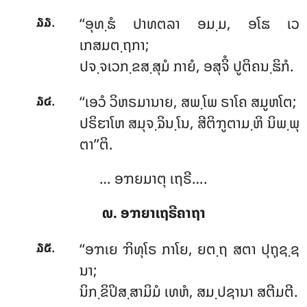
.
‘‘ອຸທ຺ຘໍ ປາທຕລາ ອມ຺ມ, ອໂຘ ເວ
໓໓
ເກສມຕ຺ຖກາ;
ປຈ຺ຈເວກ຺ຂສ຺ສຸມໍ ກາຍໍ, ອສຸຈິໍ ປູຕິຄນ຺ຘິກໍ.
.
‘‘ເອວໍ
ວິຫຣມານາຍ, ສພ຺ໂພ ຣາໂຄ ສມູຫໂຕ;
໓໔
ປຣິຬາໂຫ ສມຸຈ຺ຉິນ຺ໂນ, ສີຕິຠູຕາມ຺ຫິ ນິພ຺ພຸ
ຕາ’’ຕິ.
… ອຠຍມາຕຸ ເຖຣີ….
໙. ອຠຍາເຖຣີຄາຖາ
.
‘‘ອຠເຍ ຠິທຸໂຣ ກາໂຍ, ຍຕ຺ຖ ສຕາ ປຸຖຸຊ຺ຊ
໓໕
ນາ;
ນິກ຺ຂິປິສ຺ສາມິມໍ ເທຫໍ, ສມ຺ປຊານາ ສຕີມຕີ.