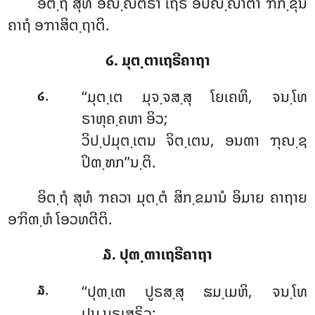
ອິຕ຺ຖໍ ສຸທໍ ອຎ຺ຎຕຣາ ເຖຣີ ອປຎ຺ຎາຕາ ຠິກ຺ຂຸນີ
ຄາຖໍ ອຠາສິຕ຺ຖາຕິ.
໒. ມຸຕ຺ຕາເຖຣີຄາຖາ
.
‘‘ມຸຕ຺ເຕ
ມຸຈ຺ຈສ຺ສຸ ໂຍເຄຫິ, ຈນ຺ໂທ
໒
ຣາຫຸຄ຺ຄຫາ ອິວ;
ວິປ຺ປມຸຕ຺ເຕນ ຈິຕ຺ເຕນ, ອນຓາ ຠຸຎ຺ຊ
ປິຓ຺ຑກ’’ນ຺ຕິ.
ອິຕ຺ຖໍ ສຸທໍ ຠຄວາ ມຸຕ຺ຕໍ ສິກ຺ຂມານໍ ອິມາຍ ຄາຖາຍ
ອຠິຓ຺ຫໍ ໂອວທຕີຕິ.
໓. ປຸຓ຺ຓາເຖຣີຄາຖາ
.
‘‘ປຸຓ຺ເຓ ປູຣສ຺ສຸ ຘມ຺ເມຫິ, ຈນ຺ໂທ
໓
ປນ຺ນຣເສຣິວ;