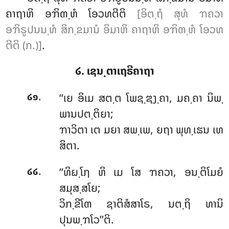
ຄາຖາຫິ ອຠິຓ຺ຫໍ ໂອວທຕີຕິ
[ອິຕ຺ຖໍ ສຸທໍ ຠຄວາ
ອຠິຣູປນນ຺ທໍ ສິກ຺ຂມານໍ ອິມາຫິ ຄາຖາຫິ ອຠິຓ຺ຫໍ ໂອວທ
ຕີຕິ (ກ.)]
.
໒. ເຊນ຺ຕາເຖຣີຄາຖາ
.
‘‘ເຍ ອິເມ ສຕ຺ຕ ໂພຊ຺ຌງ຺ຄາ, ມຄ຺ຄາ ນິພ຺
໒໑
ພານປຕ຺ຕິຍາ;
ຠາວິຕາ ເຕ ມຍາ ສພ຺ເພ, ຍຖາ ພຸທ຺ເຘນ ເທ
ສິຕາ.
.
‘‘ທິຏ຺ໂຐ ຫິ ເມ ໂສ ຠຄວາ, ອນ຺ຕິໂມຍໍ
໒໒
ສມຸສ຺ສໂຍ;
ວິກ຺ຂີໂຓ ຊາຕິສໍສາໂຣ, ນຕ຺ຖິ ທານິ
ປຸນພ຺ຠໂວ’’ຕິ.