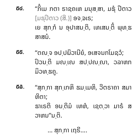
.
‘‘ກິໍເມ ກຕາ ຣາຊຄເຫ ມນຸສ຺ສາ, ມຘຸໍ ປີຕາວ
໕໔
[ມຘຸປີຕາວ (ສີ.)]
ອຈ຺ຉເຣ;
ເຍ ສຸກ຺ກໍ ນ ອຸປາສນ຺ຕິ, ເທເສນ຺ຕິໍ ພຸທ຺ຘ
ສາສນໍ.
.
‘‘ຕຎ຺ຈ ອປ຺ປຏິວານີຍໍ, ອເສຈນກໂມຊວໍ;
໕໕
ປິວນ຺ຕິ ມຎ຺ເຎ ສປ຺ປຎ຺ຎາ, ວລາຫກ
ມິວທ຺ຘຄູ.
.
‘‘ສຸກ຺ກາ
ສຸກ຺ເກຫິ ຘມ຺ເມຫິ, ວີຕຣາຄາ ສມາ
໕໖
ຫິຕາ;
ຘາເຣຕິ ອນ຺ຕິມໍ ເທຫໍ, ເຊຕ຺ວາ ມາຣໍ ສ
ວາຫນ’’ນ຺ຕິ.
… ສຸກ຺ກາ ເຖຣີ….