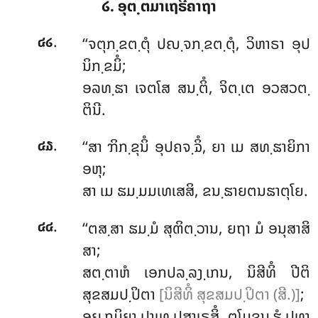
໒. ອຸຕ຺ຕມາເຖຣີຄາຖາ
.
‘‘ຈຕຸກ຺ຂຕ຺ຕຸໍ
ປຎ຺ຈກ຺ຂຕ຺ຕຸໍ, ວິຫາຣາ ອຸປ
໔໒
ນິກ຺ຂມິໍ;
ອລທ຺ຘາ ເຈຕໂສ ສນ຺ຕິໍ, ຈິຕ຺ເຕ ອວສວຕ຺
ຕິນີ.
.
‘‘ສາ
ຠິກ຺ຂຸນິໍ ອຸປຄຈ຺ຉິໍ, ຍາ ເມ ສທ຺ຘາຍິກາ
໔໓
ອຫຸ;
ສາ ເມ ຘມ຺ມມເທເສສິ, ຂນ຺ຘາຍຕນຘາຕຸໂຍ.
.
‘‘ຕສ຺ສາ ຘມ຺ມໍ ສຸຓິຕ຺ວານ, ຍຖາ ມໍ ອນຸສາສິ
໔໔
ສາ;
ສຕ຺ຕາຫໍ ເອກປລ຺ລງ຺ເກນ, ນິສີທິໍ ປີຕິ
ສຸຂສມປ຺ປິຕາ
[ນິສີທິໍ ສຸຂສມປ຺ປິຕາ (ສີ.)]
;
ອຏ຺ຐມິຍາ ປາເທ ປສາເຣສິໍ, ຕໂມຂນ຺ຘໍ ປທາ