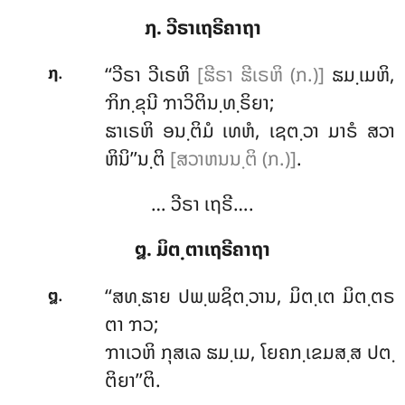
໗. ວີຣາເຖຣີຄາຖາ
.
‘‘ວີຣາ
ວີເຣຫິ
[ຘີຣາ ຘີເຣຫິ (ກ.)]
ຘມ຺ເມຫິ,
໗
ຠິກ຺ຂຸນີ ຠາວິຕິນ຺ທ຺ຣິຍາ;
ຘາເຣຫິ ອນ຺ຕິມໍ ເທຫໍ, ເຊຕ຺ວາ ມາຣໍ ສວາ
ຫິນິ’’ນ຺ຕິ
[ສວາຫນນ຺ຕິ (ກ.)]
.
… ວີຣາ ເຖຣີ….
໘. ມິຕ຺ຕາເຖຣີຄາຖາ
.
‘‘ສທ຺ຘາຍ ປພ຺ພຊິຕ຺ວານ, ມິຕ຺ເຕ ມິຕ຺ຕຣ
໘
ຕາ ຠວ;
ຠາເວຫິ ກຸສເລ ຘມ຺ເມ, ໂຍຄກ຺ເຂມສ຺ສ ປຕ຺
ຕິຍາ’’ຕິ.