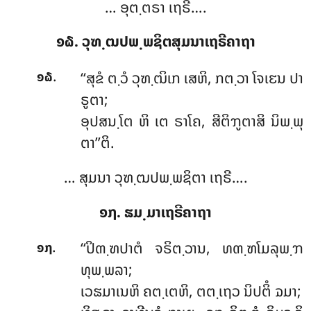
… ອຸຕ຺ຕຣາ ເຖຣີ….
໑໖. ວຸຑ຺ຒປພ຺ພຊິຕສຸມນາເຖຣີຄາຖາ
.
‘‘ສຸຂໍ ຕ຺ວໍ ວຸຑ຺ຒິເກ ເສຫິ, ກຕ຺ວາ ໂຈເຬນ ປາ
໑໖
ຣູຕາ;
ອຸປສນ຺ໂຕ ຫິ ເຕ ຣາໂຄ, ສີຕິຠູຕາສິ ນິພ຺ພຸ
ຕາ’’ຕິ.
… ສຸມນາ ວຸຑ຺ຒປພ຺ພຊິຕາ ເຖຣີ….
໑໗. ຘມ຺ມາເຖຣີຄາຖາ
.
‘‘ປິຓ຺ຑປາຕໍ
ຈຣິຕ຺ວານ, ທຓ຺ຑໂມລຸພ຺ຠ
໑໗
ທຸພ຺ພລາ;
ເວຘມາເນຫິ ຄຕ຺ເຕຫິ, ຕຕ຺ເຖວ ນິປຕິໍ ຉມາ;