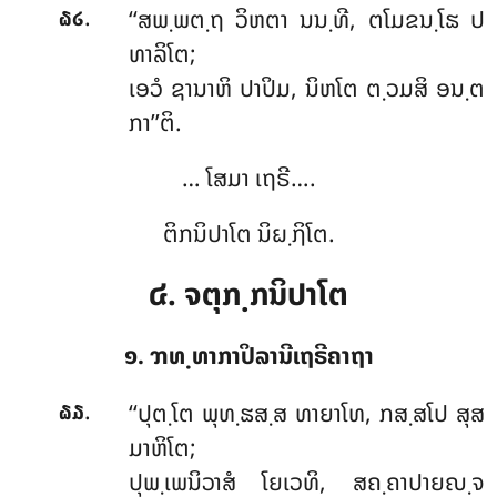
.
‘‘ສພ຺ພຕ຺ຖ
ວິຫຕາ ນນ຺ທີ, ຕໂມຂນ຺ໂຘ ປ
໖໒
ທາລິໂຕ;
ເອວໍ ຊານາຫິ ປາປິມ, ນິຫໂຕ ຕ຺ວມສິ ອນ຺ຕ
ກາ’’ຕິ.
… ໂສມາ ເຖຣີ….
ຕິກນິປາໂຕ ນິຏ຺ຐິໂຕ.
໔. ຈຕຸກ຺ກນິປາໂຕ
໑. ຠທ຺ທາກາປິລານີເຖຣີຄາຖາ
.
‘‘ປຸຕ຺ໂຕ
ພຸທ຺ຘສ຺ສ ທາຍາໂທ, ກສ຺ສໂປ ສຸສ
໖໓
ມາຫິໂຕ;
ປຸພ຺ເພນິວາສໍ ໂຍເວທິ, ສຄ຺ຄາປາຍຎ຺ຈ