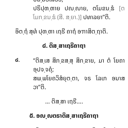
ປຣິປຸຓ຺ຓາຍ ປຎ຺ຎາຍ, ຕໂມຂນ຺ຘໍ
[ຕ
ໂມກ຺ຂນ຺ຘໍ (ສີ. ສ຺ຍາ.)]
ປທາລຍາ’’ຕິ.
ອິຕ຺ຖໍ ສຸທໍ ປຸຓ຺ຓາ ເຖຣີ ຄາຖໍ ອຠາສິຕ຺ຖາຕິ.
໔. ຕິສ຺ສາເຖຣີຄາຖາ
.
‘‘ຕິສ຺ເສ ສິກ຺ຂສ຺ສຸ ສິກ຺ຂາຍ, ມາ ຕໍ ໂຍຄາ
໔
ອຸປຈ຺ຈຄຸໍ;
ສພ຺ພໂຍຄວິສໍຍຸຕ຺ຕາ, ຈຣ ໂລເກ ອນາສ
ວາ’’ຕິ.
… ຕິສ຺ສາ ເຖຣີ….
໕. ອຎ຺ຎຕຣາຕິສ຺ສາເຖຣີຄາຖາ