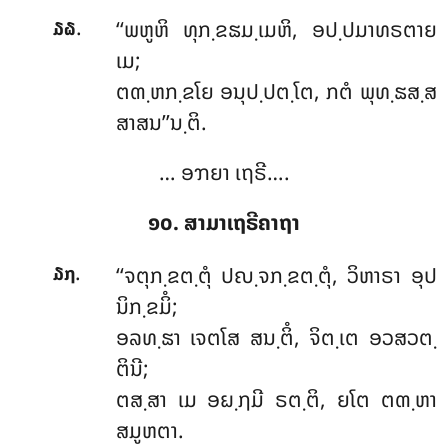
.
‘‘ພຫູຫິ ທຸກ຺ຂຘມ຺ເມຫິ, ອປ຺ປມາທຣຕາຍ
໓໖
ເມ;
ຕຓ຺ຫກ຺ຂໂຍ ອນຸປ຺ປຕ຺ໂຕ, ກຕໍ ພຸທ຺ຘສ຺ສ
ສາສນ’’ນ຺ຕິ.
… ອຠຍາ ເຖຣີ….
໑໐. ສາມາເຖຣີຄາຖາ
.
‘‘ຈຕຸກ຺ຂຕ຺ຕຸໍ
ປຎ຺ຈກ຺ຂຕ຺ຕຸໍ, ວິຫາຣາ ອຸປ
໓໗
ນິກ຺ຂມິໍ;
ອລທ຺ຘາ ເຈຕໂສ ສນ຺ຕິໍ, ຈິຕ຺ເຕ ອວສວຕ຺
ຕິນີ;
ຕສ຺ສາ ເມ ອຏ຺ຐມີ ຣຕ຺ຕິ, ຍໂຕ ຕຓ຺ຫາ
ສມູຫຕາ.