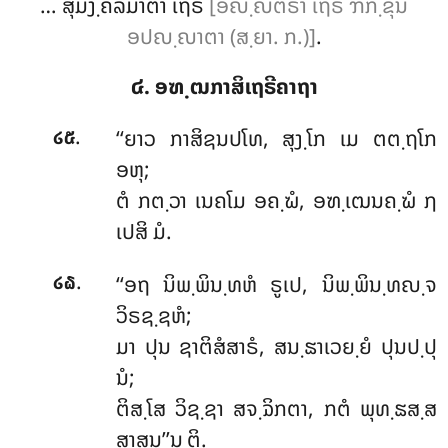
… ສຸມງ຺ຄລມາຕາ ເຖຣີ
[ອຎ຺ຎຕຣາ ເຖຣີ ຠິກ຺ຂຸນີ
ອປຎ຺ຎາຕາ (ສ຺ຍາ. ກ.)]
.
໔. ອຑ຺ຒກາສິເຖຣີຄາຖາ
.
‘‘ຍາວ ກາສິຊນປໂທ, ສຸງ຺ໂກ ເມ ຕຕ຺ຖໂກ
໒໕
ອຫຸ;
ຕໍ ກຕ຺ວາ ເນຄໂມ ອຄ຺ຆໍ, ອຑ຺ເຒນຄ຺ຆໍ ຐ
ເປສິ ມໍ.
.
‘‘ອຖ
ນິພ຺ພິນ຺ທຫໍ ຣູເປ, ນິພ຺ພິນ຺ທຎ຺ຈ
໒໖
ວິຣຊ຺ຊຫໍ;
ມາ ປຸນ ຊາຕິສໍສາຣໍ, ສນ຺ຘາເວຍ຺ຍໍ ປຸນປ຺ປຸ
ນໍ;
ຕິສ຺ໂສ ວິຊ຺ຊາ ສຈ຺ຉິກຕາ, ກຕໍ ພຸທ຺ຘສ຺ສ
ສາສນ’’ນ຺ຕິ.