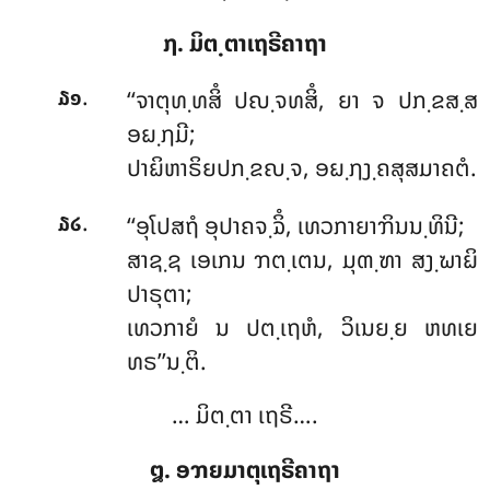
໗. ມິຕ຺ຕາເຖຣີຄາຖາ
.
‘‘ຈາຕຸທ຺ທສິໍ ປຎ຺ຈທສິໍ, ຍາ ຈ ປກ຺ຂສ຺ສ
໓໑
ອຏ຺ຐມີ;
ປາຏິຫາຣິຍປກ຺ຂຎ຺ຈ, ອຏ຺ຐງ຺ຄສຸສມາຄຕໍ.
.
‘‘ອຸໂປສຖໍ
ອຸປາຄຈ຺ຉິໍ, ເທວກາຍາຠິນນ຺ທິນີ;
໓໒
ສາຊ຺ຊ ເອເກນ ຠຕ຺ເຕນ, ມຸຓ຺ຑາ ສງ຺ຆາຏິ
ປາຣຸຕາ;
ເທວກາຍໍ ນ ປຕ຺ເຖຫໍ, ວິເນຍ຺ຍ ຫທເຍ
ທຣ’’ນ຺ຕິ.
… ມິຕ຺ຕາ ເຖຣີ….
໘. ອຠຍມາຕຸເຖຣີຄາຖາ