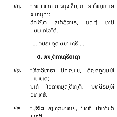
.
‘‘ສພ຺ເພ
ກາມາ ສມຸຈ຺ຉິນ຺ນາ, ເຍ ທິພ຺ພາ ເຍ
໔໗
ຈ ມານຸສາ;
ວິກ຺ຂີໂຓ ຊາຕິສໍສາໂຣ, ນຕ຺ຖິ ທານິ
ປຸນພ຺ຠໂວ’’ຕິ.
… ອປຣາ ອຸຕ຺ຕມາ ເຖຣີ….
໔. ທນ຺ຕິກາເຖຣີຄາຖາ
.
‘‘ທິວາວິຫາຣາ ນິກ຺ຂມ຺ມ, ຄິຊ຺ຌກູຏມ຺ຫິ
໔໘
ປພ຺ພເຕ;
ນາຄໍ ໂອຄາຫມຸຕ຺ຕິຓ຺ຓໍ, ນທີຕີຣມ຺ຫິ
ອທ຺ທສໍ.
.
‘‘ປຸຣິໂສ ອງ຺ກຸສມາທາຍ, ‘ເທຫິ ປາທ’ນ຺ຕິ
໔໙
ຍາຈຕິ;