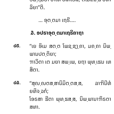
ລິຍາ’’ຕິ.
… ອຸຕ຺ຕມາ ເຖຣີ….
໓. ອປຣາອຸຕ຺ຕມາເຖຣີຄາຖາ
.
‘‘ເຍ ອິເມ ສຕ຺ຕ ໂພຊ຺ຌງ຺ຄາ, ມຄ຺ຄາ ນິພ຺
໔໕
ພານປຕ຺ຕິຍາ;
ຠາວິຕາ ເຕ ມຍາ ສພ຺ເພ, ຍຖາ ພຸທ຺ເຘນ ເທ
ສິຕາ.
.
‘‘ສຸຎ຺ຎຕສ຺ສານິມິຕ຺ຕສ຺ສ, ລາຠິນີຫໍ
໔໖
ຍທິຈ຺ຉກໍ;
ໂອຣສາ ຘີຕາ ພຸທ຺ຘສ຺ສ, ນິພ຺ພານາຠິຣຕາ
ສທາ.