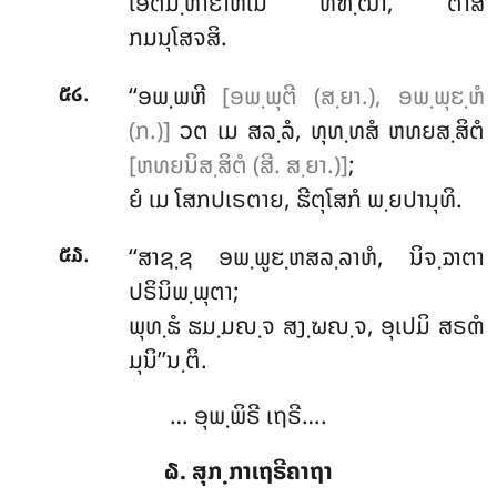
ເອຕມ຺ຫາຬາຫເນ ທຑ຺ຒາ, ຕາສໍ
ກມນຸໂສຈສິ.
.
‘‘ອພ຺ພຫີ
[ອພ຺ພຸຕີ (ສ຺ຍາ.), ອພ຺ພຸຬ຺ຫໍ
໕໒
(ກ.)]
ວຕ ເມ ສລ຺ລໍ, ທຸທ຺ທສໍ ຫທຍສ຺ສິຕໍ
[ຫທຍນິສ຺ສິຕໍ (ສີ. ສ຺ຍາ.)]
;
ຍໍ ເມ ໂສກປເຣຕາຍ, ຘີຕຸໂສກໍ ພ຺ຍປານຸທິ.
.
‘‘ສາຊ຺ຊ ອພ຺ພູຬ຺ຫສລ຺ລາຫໍ, ນິຈ຺ຉາຕາ
໕໓
ປຣິນິພ຺ພຸຕາ;
ພຸທ຺ຘໍ ຘມ຺ມຎ຺ຈ ສງ຺ຆຎ຺ຈ, ອຸເປມິ ສຣຓໍ
ມຸນິ’’ນ຺ຕິ.
… ອຸພ຺ພິຣີ ເຖຣີ….
໖. ສຸກ຺ກາເຖຣີຄາຖາ