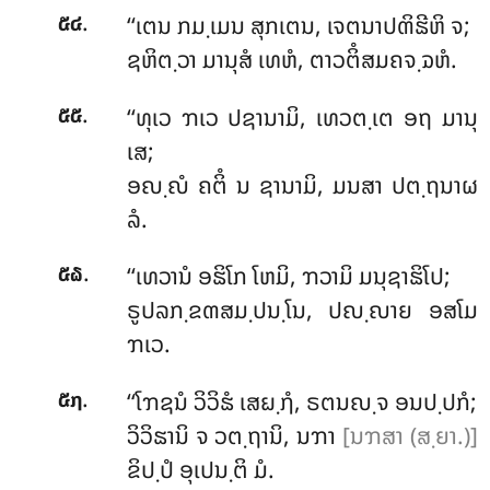
.
‘‘ເຕນ
ກມ຺ເມນ ສຸກເຕນ, ເຈຕນາປຓິຘີຫິ ຈ;
໕໔
ຊຫິຕ຺ວາ ມານຸສໍ ເທຫໍ, ຕາວຕິໍສມຄຈ຺ຉຫໍ.
.
‘‘ທຸເວ ຠເວ ປຊານາມິ, ເທວຕ຺ເຕ ອຖ ມານຸ
໕໕
ເສ;
ອຎ຺ຎໍ ຄຕິໍ ນ ຊານາມິ, ມນສາ ປຕ຺ຖນາຜ
ລໍ.
.
‘‘ເທວານໍ ອຘິໂກ ໂຫມິ, ຠວາມິ ມນຸຊາຘິໂປ;
໕໖
ຣູປລກ຺ຂຓສມ຺ປນ຺ໂນ, ປຎ຺ຎາຍ ອສໂມ
ຠເວ.
.
‘‘ໂຠຊນໍ ວິວິຘໍ ເສຏ຺ຐໍ, ຣຕນຎ຺ຈ ອນປ຺ປກໍ;
໕໗
ວິວິຘານິ ຈ ວຕ຺ຖານິ, ນຠາ
[ນຠສາ (ສ຺ຍາ.)]
ຂິປ຺ປໍ ອຸເປນ຺ຕິ ມໍ.