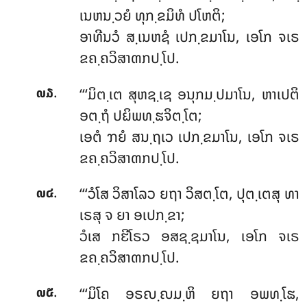
ເນຫນ຺ວຍໍ ທຸກ຺ຂມິທໍ ປໂຫຕິ;
ອາທີນວໍ ສ຺ເນຫຊໍ ເປກ຺ຂມາໂນ, ເອໂກ ຈເຣ
ຂຄ຺ຄວິສາຓກປ຺ໂປ.
.
‘‘‘ມິຕ຺ເຕ ສຸຫຊ຺ເຊ ອນຸກມ຺ປມາໂນ, ຫາເປຕິ
໙໓
ອຕ຺ຖໍ ປຏິພທ຺ຘຈິຕ຺ໂຕ;
ເອຕໍ ຠຍໍ ສນ຺ຖເວ ເປກ຺ຂມາໂນ, ເອໂກ ຈເຣ
ຂຄ຺ຄວິສາຓກປ຺ໂປ.
.
‘‘‘ວໍໂສ ວິສາໂລວ ຍຖາ ວິສຕ຺ໂຕ, ປຸຕ຺ເຕສຸ ທາ
໙໔
ເຣສຸ ຈ ຍາ ອເປກ຺ຂາ;
ວໍເສ ກຬີໂຣວ ອສຊ຺ຊມາໂນ, ເອໂກ ຈເຣ
ຂຄ຺ຄວິສາຓກປ຺ໂປ.
.
‘‘‘ມິໂຄ ອຣຎ຺ຎມ຺ຫິ ຍຖາ ອພທ຺ໂຘ,
໙໕