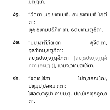
ມຕ຺ຖເກ.
.
‘‘ວິຕຕາ ມລ຺ຍທາເມຫິ, ຄນ຺ຘທາເມຫິ ໂສຠິ
໓໘
ຕາ;
ທຸສ຺ສທາມປຣິກິຓ຺ຓາ, ຣຕນທາມຠູສິຕາ.
.
‘‘ປຸປ຺ຜາຠິກິຓ຺ຓາ ສຸຈິຕ຺ຕາ,
໓໙
ສຸຣຠິຄນ຺ຘຠູສິຕາ;
ຄນ຺ຘປຎ຺ຈງ຺ຄຸລິກຕາ
[ຄນ຺ຘປຎ຺ຈງ຺ຄຸລໍ
ກຕາ (ອຏ຺ຐ.)]
, ເຫມຈ຺ຉທນຉາທິຕາ.
.
‘‘ຈຕຸທ຺ທິສາ ໂປກ຺ຂຣຎ຺ໂຎ,
໔໐
ປທຸມຸປ຺ປລສນ຺ຖຕາ;
ໂສວຓ຺ຓຣູປາ ຂາຍນ຺ຕຸ, ປທ຺ມໍເຣຓຸຣຊຸຄ຺ຄ
ຕາ.