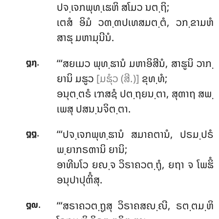
ປຈ຺ເຈກພຸທ຺ເຘຫິ ສໂມວ ນຕ຺ຖິ;
ເຕສໍ ອິມໍ ວຓ຺ຓປເທສມຕ຺ຕໍ, ວກ຺ຂາມຫໍ
ສາຘຸ ມຫາມຸນີນໍ.
.
‘‘‘ສຍເມວ
ພຸທ຺ຘານໍ ມຫາອິສີນໍ, ສາຘູນິ ວາກ຺
໘໗
ຍານິ ມຘູວ
[ມຘຸໍວ (ສີ.)]
ຂຸທ຺ທໍ;
ອນຸຕ຺ຕຣໍ ເຠສຊໍ ປຕ຺ຖຍນ຺ຕາ, ສຸຓາຖ ສພ຺
ເພສຸ ປສນ຺ນຈິຕ຺ຕາ.
.
‘‘‘ປຈ຺ເຈກພຸທ຺ຘານໍ ສມາຄຕານໍ, ປຣມ຺ປຣໍ
໘໘
ພ຺ຍາກຣຓານິ ຍານິ;
ອາທີນໂວ ຍຎ຺ຈ ວິຣາຄວຕ຺ຖຸໍ, ຍຖາ ຈ ໂພຘິໍ
ອນຸປາປຸຓິໍສຸ.
.
‘‘‘ສຣາຄວຕ຺ຖູສຸ
ວິຣາຄສຎ຺ຎີ, ຣຕ຺ຕມ຺ຫິ
໘໙