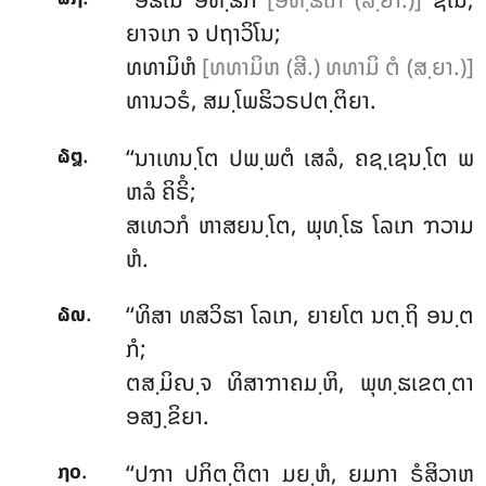
ຍາຈເກ ຈ ປຖາວິໂນ;
ທທາມິຫໍ
[ທທາມິຫ (ສີ.) ທທາມິ ຕໍ (ສ຺ຍາ.)]
ທານວຣໍ, ສມ຺ໂພຘິວຣປຕ຺ຕິຍາ.
.
‘‘ນາເທນ຺ໂຕ ປພ຺ພຕໍ ເສລໍ, ຄຊ຺ເຊນ຺ໂຕ ພ
໖໘
ຫລໍ ຄິຣິໍ;
ສເທວກໍ ຫາສຍນ຺ໂຕ, ພຸທ຺ໂຘ ໂລເກ ຠວາມ
ຫໍ.
.
‘‘ທິສາ ທສວິຘາ ໂລເກ, ຍາຍໂຕ ນຕ຺ຖິ ອນ຺ຕ
໖໙
ກໍ;
ຕສ຺ມິຎ຺ຈ ທິສາຠາຄມ຺ຫິ, ພຸທ຺ຘເຂຕ຺ຕາ
ອສງ຺ຂິຍາ.
.
‘‘ປຠາ ປກິຕ຺ຕິຕາ ມຍ຺ຫໍ, ຍມກາ ຣໍສິວາຫ
໗໐