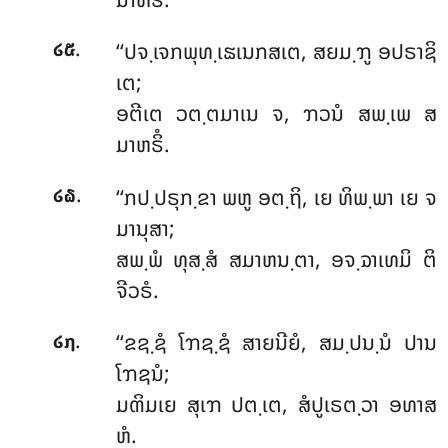
.
‘‘ປຈ຺ເຈກພຸທ຺ເຘເນກສເຕ, ສຍມ຺ຠູ ອປຣາຊິ
໒໕
ເຕ;
ອຕີເຕ ວຕ຺ຕມາເນ ຈ, ຠວນໍ ສພ຺ເພ ສ
ມາຫຣິໍ.
.
‘‘ກປ຺ປຣຸກ຺ຂາ ພຫູ ອຕ຺ຖິ, ເຍ ທິພ຺ພາ ເຍ ຈ
໒໖
ມານຸສາ;
ສພ຺ພໍ ທຸສ຺ສໍ ສມາຫນ຺ຕາ, ອຈ຺ຉາເທມິ ຕິ
ຈີວຣໍ.
.
‘‘ຂຊ຺ຊໍ ໂຠຊ຺ຊໍ ສາຍນີຍໍ, ສມ຺ປນ຺ນໍ ປານ
໒໗
ໂຠຊນໍ;
ມຓິມເຍ ສຸເຠ ປຕ຺ເຕ, ສໍປູເຣຕ຺ວາ ອທາສ
ຫໍ.