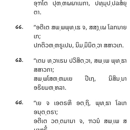
ອຸຠໂຕ ປຸຓ຺ຓຆຏາເນກາ, ປທຸມຸປ຺ປລສໍຍຸ
ຕາ.
.
‘‘ອຕີເຕ ສພ຺ພພຸທ຺ເຘ ຈ, ສສງ຺ເຆ ໂລກນາຍ
໒໒
ເກ;
ປກຕິວຓ຺ຓຣູເປນ, ນິມ຺ມິນິຕ຺ວາ ສສາວເກ.
.
‘‘ເຕນ ທ຺ວາເຣນ ປວິສິຕ຺ວາ, ສພ຺ເພ ພຸທ຺ຘາ
໒໓
ສສາວກາ;
ສພ຺ພໂສຓ຺ຓມເຍ ປີເຐ, ນິສິນ຺ນາ
ອຣິຍມຓ຺ຑລາ.
.
‘‘ເຍ ຈ ເອຕຣຫິ ອຕ຺ຖິ, ພຸທ຺ຘາ ໂລເກ
໒໔
ອນຸຕ຺ຕຣາ;
ອຕີເຕ
ວຕ຺ຕມານາ ຈ, ຠວນໍ ສພ຺ເພ ສ
ມາຫຣິໍ.