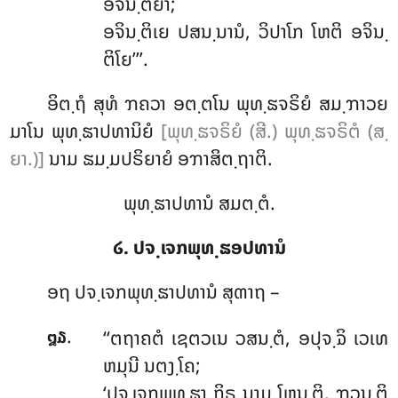
ອຈິນ຺ຕິຍາ;
ອຈິນ຺ຕິເຍ ປສນ຺ນານໍ, ວິປາໂກ ໂຫຕິ ອຈິນ຺
ຕິໂຍ’’’.
ອິຕ຺ຖໍ ສຸທໍ ຠຄວາ ອຕ຺ຕໂນ ພຸທ຺ຘຈຣິຍໍ ສມ຺ຠາວຍ
ມາໂນ ພຸທ຺ຘາປທານິຍໍ
[ພຸທ຺ຘຈຣິຍໍ (ສີ.) ພຸທ຺ຘຈຣິຕໍ (ສ຺
ຍາ.)]
ນາມ ຘມ຺ມປຣິຍາຍໍ ອຠາສິຕ຺ຖາຕິ.
ພຸທ຺ຘາປທານໍ ສມຕ຺ຕໍ.
໒. ປຈ຺ເຈກພຸທ຺ຘອປທານໍ
ອຖ
ປຈ຺ເຈກພຸທ຺ຘາປທານໍ ສຸຓາຖ –
.
‘‘ຕຖາຄຕໍ
ເຊຕວເນ ວສນ຺ຕໍ, ອປຸຈ຺ຉິ ເວເທ
໘໓
ຫມຸນີ ນຕງ຺ໂຄ;
‘ປຈ຺ເຈກພຸທ຺ຘາ ກິຣ ນາມ ໂຫນ຺ຕິ, ຠວນ຺ຕິ