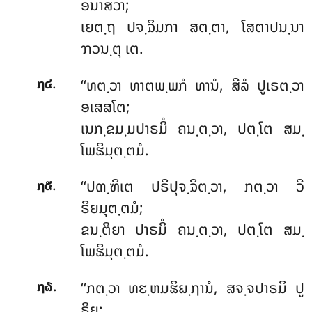
ອນາສວາ;
ເຍຕ຺ຖ ປຈ຺ຉິມກາ ສຕ຺ຕາ, ໂສຕາປນ຺ນາ
ຠວນ຺ຕຸ ເຕ.
.
‘‘ທຕ຺ວາ
ທາຕພ຺ພກໍ ທານໍ, ສີລໍ ປູເຣຕ຺ວາ
໗໔
ອເສສໂຕ;
ເນກ຺ຂມ຺ມປາຣມິໍ ຄນ຺ຕ຺ວາ, ປຕ຺ໂຕ ສມ຺
ໂພຘິມຸຕ຺ຕມໍ.
.
‘‘ປຓ຺ຑິເຕ
ປຣິປຸຈ຺ຉິຕ຺ວາ, ກຕ຺ວາ ວີ
໗໕
ຣິຍມຸຕ຺ຕມໍ;
ຂນ຺ຕິຍາ ປາຣມິໍ ຄນ຺ຕ຺ວາ, ປຕ຺ໂຕ ສມ຺
ໂພຘິມຸຕ຺ຕມໍ.
.
‘‘ກຕ຺ວາ ທຬ຺ຫມຘິຏ຺ຐານໍ, ສຈ຺ຈປາຣມິ ປູ
໗໖
ຣິຍ;