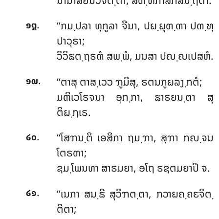
ນານາສຍນວິຈິຕ຺ຕາ, ສຓ຺ຫກາສິກສນ຺ຖຕາ.
.
‘‘ກມ຺ປລາ
ທຸກູລາ ຈີນາ, ປຏ຺ຏຸຓ຺ຓາ ປຓ຺ຑຸ
໑໘
ປາວຸຣາ;
ວິວິຘຕ຺ຖຣຓໍ ສພ຺ພໍ, ມນສາ ປຎ຺ຎເປສຫໍ.
.
‘‘ຕາສຸ ຕາສ຺ເວວ ຠູມີສຸ, ຣຕນກູຏລງ຺ກຕໍ;
໑໙
ມຓິເວໂຣຈນາ ອຸກ຺ກາ, ຘາຣຍນ຺ຕາ ສຸ
ຕິຏ຺ຐເຣ.
.
‘‘ໂສຠນ຺ຕິ ເອສິກາ ຖມ຺ຠາ, ສຸຠາ ກຎ຺ຈນ
໒໐
ໂຕຣຓາ;
ຊມ຺ໂພນທາ ສາຣມຍາ, ອໂຖ ຣຊຕມຍາປິ ຈ.
.
‘‘ເນກາ ສນ຺ຘີ ສຸວິຠຕ຺ຕາ, ກວາຏຄ຺ຄຬຈິຕ຺
໒໑
ຕິຕາ;