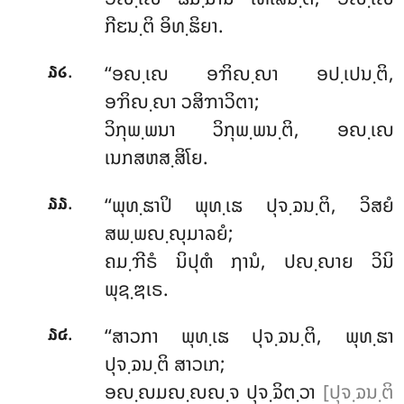
ກີຬນ຺ຕິ ອິທ຺ຘິຍາ.
.
‘‘ອຎ຺ເຎ
ອຠິຎ຺ຎາ ອປ຺ເປນ຺ຕິ,
໓໒
ອຠິຎ຺ຎາ ວສິຠາວິຕາ;
ວິກຸພ຺ພນາ ວິກຸພ຺ພນ຺ຕິ, ອຎ຺ເຎ
ເນກສຫສ຺ສິໂຍ.
.
‘‘ພຸທ຺ຘາປິ ພຸທ຺ເຘ ປຸຈ຺ຉນ຺ຕິ, ວິສຍໍ
໓໓
ສພ຺ພຎ຺ຎຸມາລຍໍ;
ຄມ຺ຠີຣໍ ນິປຸຓໍ ຐານໍ, ປຎ຺ຎາຍ ວິນິ
ພຸຊ຺ຌເຣ.
.
‘‘ສາວກາ ພຸທ຺ເຘ ປຸຈ຺ຉນ຺ຕິ, ພຸທ຺ຘາ
໓໔
ປຸຈ຺ຉນ຺ຕິ ສາວເກ;
ອຎ຺ຎມຎ຺ຎຎ຺ຈ
ປຸຈ຺ຉິຕ຺ວາ
[ປຸຈ຺ຉນ຺ຕິ