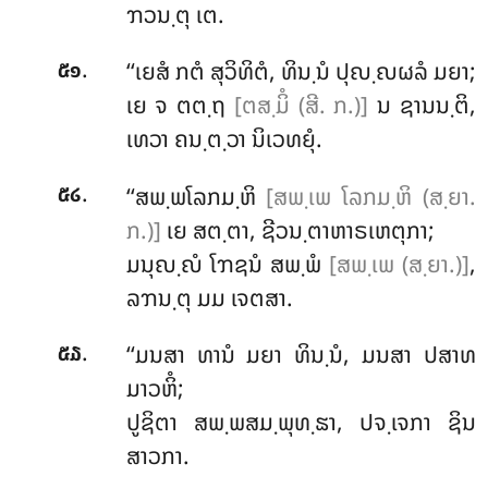
ຠວນ຺ຕຸ ເຕ.
.
‘‘ເຍສໍ ກຕໍ ສຸວິທິຕໍ, ທິນ຺ນໍ ປຸຎ຺ຎຜລໍ ມຍາ;
໕໑
ເຍ ຈ ຕຕ຺ຖ
[ຕສ຺ມິໍ (ສີ. ກ.)]
ນ ຊານນ຺ຕິ,
ເທວາ ຄນ຺ຕ຺ວາ ນິເວທຍຸໍ.
.
‘‘ສພ຺ພໂລກມ຺ຫິ
[ສພ຺ເພ ໂລກມ຺ຫິ (ສ຺ຍາ.
໕໒
ກ.)]
ເຍ ສຕ຺ຕາ, ຊີວນ຺ຕາຫາຣເຫຕຸກາ;
ມນຸຎ຺ຎໍ ໂຠຊນໍ ສພ຺ພໍ
[ສພ຺ເພ (ສ຺ຍາ.)]
,
ລຠນ຺ຕຸ ມມ ເຈຕສາ.
.
‘‘ມນສາ ທານໍ ມຍາ ທິນ຺ນໍ, ມນສາ ປສາທ
໕໓
ມາວຫິໍ;
ປູຊິຕາ ສພ຺ພສມ຺ພຸທ຺ຘາ, ປຈ຺ເຈກາ ຊິນ
ສາວກາ.