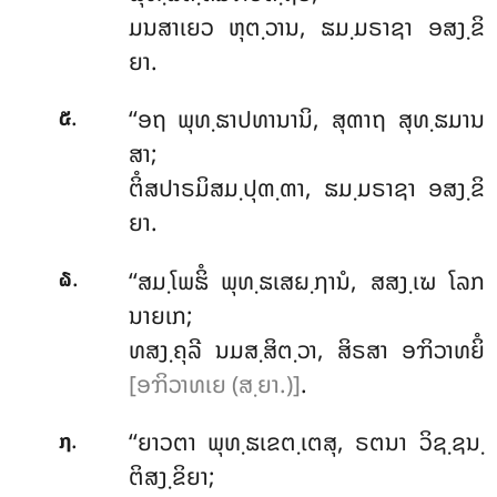
ມນສາເຍວ ຫຸຕ຺ວານ, ຘມ຺ມຣາຊາ ອສງ຺ຂິ
ຍາ.
.
‘‘ອຖ
ພຸທ຺ຘາປທານານິ, ສຸຓາຖ ສຸທ຺ຘມານ
໕
ສາ;
ຕິໍສປາຣມິສມ຺ປຸຓ຺ຓາ, ຘມ຺ມຣາຊາ ອສງ຺ຂິ
ຍາ.
.
‘‘ສມ຺ໂພຘິໍ ພຸທ຺ຘເສຏ຺ຐານໍ, ສສງ຺ເຆ ໂລກ
໖
ນາຍເກ;
ທສງ຺ຄຸລີ ນມສ຺ສິຕ຺ວາ, ສິຣສາ ອຠິວາທຍິໍ
[ອຠິວາທເຍ (ສ຺ຍາ.)]
.
.
‘‘ຍາວຕາ ພຸທ຺ຘເຂຕ຺ເຕສຸ, ຣຕນາ ວິຊ຺ຊນ຺
໗
ຕິສງ຺ຂິຍາ;