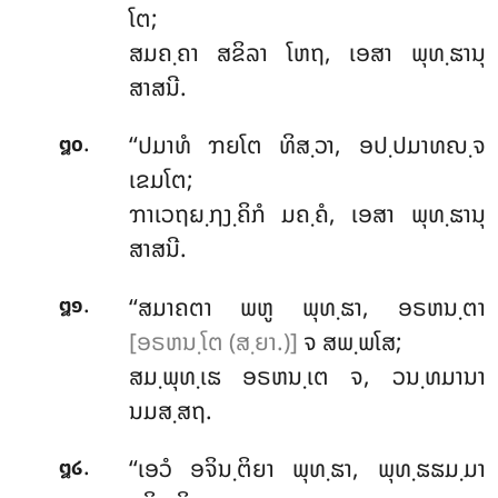
ໂຕ;
ສມຄ຺ຄາ ສຂິລາ ໂຫຖ, ເອສາ ພຸທ຺ຘານຸ
ສາສນີ.
.
‘‘ປມາທໍ ຠຍໂຕ ທິສ຺ວາ, ອປ຺ປມາທຎ຺ຈ
໘໐
ເຂມໂຕ;
ຠາເວຖຏ຺ຐງ຺ຄິກໍ ມຄ຺ຄໍ, ເອສາ ພຸທ຺ຘານຸ
ສາສນີ.
.
‘‘ສມາຄຕາ ພຫູ ພຸທ຺ຘາ, ອຣຫນ຺ຕາ
໘໑
[ອຣຫນ຺ໂຕ (ສ຺ຍາ.)]
ຈ ສພ຺ພໂສ;
ສມ຺ພຸທ຺ເຘ ອຣຫນ຺ເຕ ຈ, ວນ຺ທມານາ
ນມສ຺ສຖ.
.
‘‘ເອວໍ ອຈິນ຺ຕິຍາ ພຸທ຺ຘາ, ພຸທ຺ຘຘມ຺ມາ
໘໒