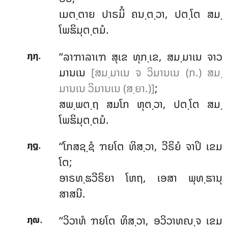
ເມຕ຺ຕາຍ ປາຣມິໍ ຄນ຺ຕ຺ວາ, ປຕ຺ໂຕ ສມ຺
ໂພຘິມຸຕ຺ຕມໍ.
.
‘‘ລາຠາລາເຠ ສຸເຂ ທຸກ຺ເຂ, ສມ຺ມາເນ ຈາວ
໗໗
ມານເນ
[ສມ຺ມາເນ ຈ ວິມານເນ (ກ.) ສມ຺
ມານເນ ວິມານເນ (ສ຺ຍາ.)]
;
ສພ຺ພຕ຺ຖ ສມໂກ ຫຸຕ຺ວາ, ປຕ຺ໂຕ ສມ຺
ໂພຘິມຸຕ຺ຕມໍ.
.
‘‘ໂກສຊ຺ຊໍ ຠຍໂຕ ທິສ຺ວາ, ວີຣິຍໍ ຈາປິ ເຂມ
໗໘
ໂຕ;
ອາຣທ຺ຘວີຣິຍາ ໂຫຖ, ເອສາ ພຸທ຺ຘານຸ
ສາສນີ.
.
‘‘ວິວາທໍ ຠຍໂຕ ທິສ຺ວາ, ອວິວາທຎ຺ຈ ເຂມ
໗໙