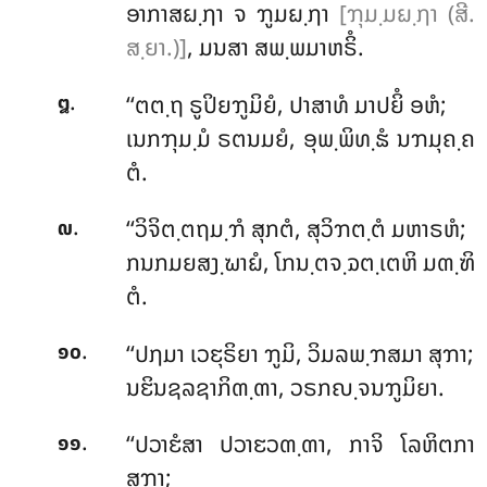
ອາກາສຏ຺ຐາ ຈ ຠູມຏ຺ຐາ
[ຠຸມ຺ມຏ຺ຐາ (ສີ.
ສ຺ຍາ.)]
, ມນສາ ສພ຺ພມາຫຣິໍ.
.
‘‘ຕຕ຺ຖ ຣູປິຍຠູມິຍໍ, ປາສາທໍ ມາປຍິໍ ອຫໍ;
໘
ເນກຠຸມ຺ມໍ ຣຕນມຍໍ, ອຸພ຺ພິທ຺ຘໍ ນຠມຸຄ຺ຄ
ຕໍ.
.
‘‘ວິຈິຕ຺ຕຖມ຺ຠໍ ສຸກຕໍ, ສຸວິຠຕ຺ຕໍ ມຫາຣຫໍ;
໙
ກນກມຍສງ຺ຆາຏໍ, ໂກນ຺ຕຈ຺ຉຕ຺ເຕຫິ ມຓ຺ຑິ
ຕໍ.
.
‘‘ປຐມາ ເວຬຸຣິຍາ ຠູມິ, ວິມລພ຺ຠສມາ ສຸຠາ;
໑໐
ນຬິນຊລຊາກິຓ຺ຓາ, ວຣກຎ຺ຈນຠູມິຍາ.
.
‘‘ປວາຬໍສາ ປວາຬວຓ຺ຓາ, ກາຈິ ໂລຫິຕກາ
໑໑
ສຸຠາ;