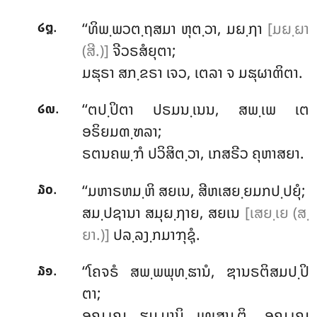
.
‘‘ທິພ຺ພວຕ຺ຖສມາ ຫຸຕ຺ວາ, ມຏ຺ຐາ
[ມຏ຺ຏາ
໒໘
(ສີ.)]
ຈີວຣສໍຍຸຕາ;
ມຘຸຣາ ສກ຺ຂຣາ ເຈວ, ເຕລາ ຈ ມຘຸຜາຓິຕາ.
.
‘‘ຕປ຺ປິຕາ ປຣມນ຺ເນນ, ສພ຺ເພ ເຕ
໒໙
ອຣິຍມຓ຺ຑລາ;
ຣຕນຄພ຺ຠໍ
ປວິສິຕ຺ວາ, ເກສຣີວ ຄຸຫາສຍາ.
.
‘‘ມຫາຣຫມ຺ຫິ ສຍເນ, ສີຫເສຍ຺ຍມກປ຺ປຍຸໍ;
໓໐
ສມ຺ປຊານາ ສມຸຏ຺ຐາຍ, ສຍເນ
[ເສຍ຺ເຍ (ສ຺
ຍາ.)]
ປລ຺ລງ຺ກມາຠຸຊຸໍ.
.
‘‘ໂຄຈຣໍ
ສພ຺ພພຸທ຺ຘານໍ, ຌານຣຕິສມປ຺ປິ
໓໑
ຕາ;
ອຎ຺ເຎ ຘມ຺ມານິ ເທເສນ຺ຕິ, ອຎ຺ເຎ