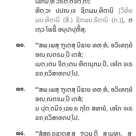
ໂລກມ຺ຫິ ວິຣຕ຺ຕຈິຕ຺ຕາ;
ຫິຕ຺ວາ ປປຎ຺ເຈ ຊິຕຜນ຺ທິຕານິ
[ວິທິຍ
ຜນ຺ທິຕານິ (ສີ.) ຊິຕພນ຺ຘິຕານິ (ກ.)]
, ຕ
ເຖວ ໂພຘິໍ ອນຸປາປຸຓິໍສຸ.
.
‘‘‘ສພ຺ເພສຸ ຠູເຕສຸ ນິຘາຍ ທຓ຺ຑໍ, ອວິເຫຐຍໍ
໙໐
ອຎ຺ຎຕຣມ຺ປິ ເຕສໍ;
ເມຕ຺ເຕນ ຈິຕ຺ເຕນ ຫິຕານຸກມ຺ປີ, ເອໂກ ຈເຣ
ຂຄ຺ຄວິສາຓກປ຺ໂປ.
.
‘‘‘ສພ຺ເພສຸ ຠູເຕສຸ ນິຘາຍ ທຓ຺ຑໍ, ອວິເຫຐຍໍ
໙໑
ອຎ຺ຎຕຣມ຺ປິ ເຕສໍ;
ນ ປຸຕ຺ຕມິຈ຺ເຉຍ຺ຍ ກຸໂຕ ສຫາຍໍ, ເອໂກ ຈເຣ
ຂຄ຺ຄວິສາຓກປ຺ໂປ.
.
‘‘‘ສໍສຄ຺ຄຊາຕສ຺ສ
ຠວນ຺ຕິ ສ຺ເນຫາ, ສ຺
໙໒