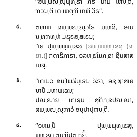
‘‘ສພ຺ພຎ຺ຎຸພຸທ຺ຘາ ກິຣ ນາມ ໂຫນ຺ຕິ,
ຠວນ຺ຕິ ເຕ ເຫຕຸຠິ ເກຫິ ວີຣ’’.
.
ຕທາຫ ສພ຺ພຎ຺ຎຸວໂຣ ມເຫສີ, ອານ
໒
ນ຺ທຠທ຺ທໍ ມຘຸຣສ຺ສເຣນ;
‘‘ເຍ ປຸພ຺ພພຸທ຺ເຘສຸ
[ສພ຺ພພຸທ຺ເຘສຸ (ສ຺
ຍາ.)]
ກຕາຘິກາຣາ, ອລທ຺ຘໂມກ຺ຂາ ຊິນສາສ
ເນສຸ.
.
‘‘ເຕເນວ ສມ຺ໂພຘິມຸເຂນ ຘີຣາ, ອຊ຺ຌາສເຍ
໓
ນາປິ ມຫາພເລນ;
ປຎ຺ຎາຍ ເຕເຊນ ສຸຕິກ຺ຂປຎ຺ຎາ,
ສພ຺ພຎ຺ຎຸຠາວໍ ອນຸປາປຸຓນ຺ຕິ.
.
‘‘ອຫມ຺ປິ
ປຸພ຺ພພຸທ຺ເຘສຸ,
໔
ພຸທ຺ຘຕ຺ຕມຠິປຕ຺ຖຍິໍ,