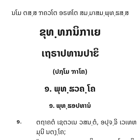
ນໂມ ຕສ຺ສ ຠຄວໂຕ ອຣຫໂຕ ສມ຺ມາສມ຺ພຸທ຺ຘສ຺ສ
ຂຸທ຺ທກນິກາເຍ
ເຖຣາປທານປາຬິ
(ປຐໂມ ຠາໂຄ)
໑. ພຸທ຺ຘວຄ຺ໂຄ
໑. ພຸທ຺ຘອປທານໍ
.
ຕຖາຄຕໍ
ເຊຕວເນ ວສນ຺ຕໍ, ອປຸຈ຺ຉິ ເວເທຫ
໑
ມຸນີ ນຕງ຺ໂຄ;