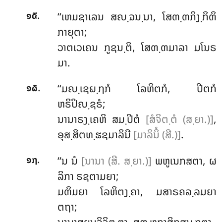
.
‘‘ເຫມຊາເລນ
ສຎ຺ຉນ຺ນາ, ໂສຓ຺ຓກິງ຺ກິຓິ
໑໕
ກາຍຸຕາ;
ວາຕເວເຄນ ກູຊນ຺ຕິ, ໂສຓ຺ຓມາລາ ມໂນຣ
ມາ.
.
‘‘ມຎ຺ເຊຏ຺ຐກໍ ໂລຫິຕກໍ, ປີຕກໍ
໑໖
ຫຣິປິຎ຺ຊຣໍ;
ນານາຣງ຺ເຄຫິ ສມ຺ປີຕໍ
[ສໍຈິຕ຺ຕໍ (ສ຺ຍາ.)]
,
ອຸສ຺ສິຕທ຺ຘຊມາລິນີ
[ມາລິນິໍ (ສີ.)]
.
.
‘‘ນ ນໍ
[ນານາ (ສີ. ສ຺ຍາ.)]
ພຫູເນກສຕາ, ຜ
໑໗
ລິກາ ຣຊຕາມຍາ;
ມຓິມຍາ ໂລຫິຕງ຺ຄາ, ມສາຣຄລ຺ລມຍາ
ຕຖາ;