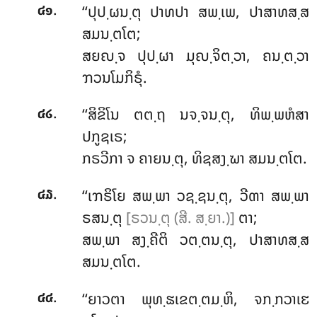
.
‘‘ປຸປ຺ຜນ຺ຕຸ ປາທປາ ສພ຺ເພ, ປາສາທສ຺ສ
໔໑
ສມນ຺ຕໂຕ;
ສຍຎ຺ຈ ປຸປ຺ຜາ ມຸຎ຺ຈິຕ຺ວາ, ຄນ຺ຕ຺ວາ
ຠວນໂມກິຣຸໍ.
.
‘‘ສິຂິໂນ ຕຕ຺ຖ ນຈ຺ຈນ຺ຕຸ, ທິພ຺ພຫໍສາ
໔໒
ປກູຊເຣ;
ກຣວີກາ ຈ ຄາຍນ຺ຕຸ, ທິຊສງ຺ຆາ ສມນ຺ຕໂຕ.
.
‘‘ເຠຣິໂຍ ສພ຺ພາ ວຊ຺ຊນ຺ຕຸ, ວີຓາ ສພ຺ພາ
໔໓
ຣສນ຺ຕຸ
[ຣວນ຺ຕຸ (ສີ. ສ຺ຍາ.)]
ຕາ;
ສພ຺ພາ ສງ຺ຄີຕິ ວຕ຺ຕນ຺ຕຸ, ປາສາທສ຺ສ
ສມນ຺ຕໂຕ.
.
‘‘ຍາວຕາ
ພຸທ຺ຘເຂຕ຺ຕມ຺ຫິ, ຈກ຺ກວາເຬ
໔໔