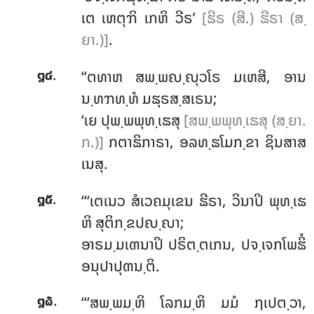
ເຕ ເຫຕຸຠິ ເກຫິ ວີຣ’
[ຘີຣ (ສີ.) ຘີຣາ (ສ຺
ຍາ.)]
.
.
‘‘ຕທາຫ
ສພ຺ພຎ຺ຎຸວໂຣ ມເຫສີ, ອານ
໘໔
ນ຺ທຠທ຺ທໍ ມຘຸຣສ຺ສເຣນ;
‘ເຍ ປຸພ຺ພພຸທ຺ເຘສຸ
[ສພ຺ພພຸທ຺ເຘສຸ (ສ຺ຍາ.
ກ.)]
ກຕາຘິກາຣາ, ອລທ຺ຘໂມກ຺ຂາ ຊິນສາສ
ເນສຸ.
.
‘‘‘ເຕເນວ ສໍເວຄມຸເຂນ ຘີຣາ, ວິນາປິ ພຸທ຺ເຘ
໘໕
ຫິ ສຸຕິກ຺ຂປຎ຺ຎາ;
ອາຣມ຺ມເຓນາປິ ປຣິຕ຺ຕເກນ, ປຈ຺ເຈກໂພຘິໍ
ອນຸປາປຸຓນ຺ຕິ.
.
‘‘‘ສພ຺ພມ຺ຫິ ໂລກມ຺ຫິ ມມໍ ຐເປຕ຺ວາ,
໘໖