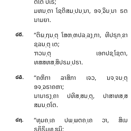
ຕໂຕ ປເຣ;
ມຫນ຺ຕາ ໂຊຕິສມ຺ປນ຺ນາ, ອຈ຺ຉິນ຺ນາ ຣຕ
ນາມຍາ.
.
‘‘ຕິຏ຺ຐນ຺ຕຸ ໂສຓ຺ຓປລ຺ລງ຺ກາ, ທີປຣຸກ຺ຂາ
໔໕
ຊລນ຺ຕຸ ເຕ;
ຠວນ຺ຕຸ ເອກປຊ຺ໂຊຕາ,
ທສສຫສ຺ສິປຣມ຺ປຣາ.
.
‘‘ຄຓິກາ ລາສິກາ ເຈວ, ນຈ຺ຈນ຺ຕຸ
໔໖
ອຈ຺ຉຣາຄຓາ;
ນານາຣງ຺ຄາ ປທິສ຺ສນ຺ຕຸ, ປາສາທສ຺ສ
ສມນ຺ຕໂຕ.
.
‘‘ທຸມຄ຺ເຄ
ປພ຺ພຕຄ຺ເຄ ວາ, ສິເນ
໔໗
ຣຸຄິຣິມຸທ຺ຘນິ;