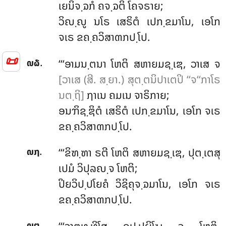
ເຍນິຈ຺ຉກໍ ຄຈ຺ຉຕິ ໂຄຈຣາຍ;
ວິຎ຺ຎູ ນໂຣ ເສຣິຕໍ ເປກ຺ຂມາໂນ, ເອໂກ
ຈເຣ ຂຄ຺ຄວິສາຓກປ຺ໂປ.
📜
.
‘‘‘ອາມນ຺ຕນາ
ໂຫຕິ ສຫາຍມຊ຺ເຌ, ວາເສ ຈ
໙໖
[ວາເສ (ສີ. ສ຺ຍາ.) ສຸຕ຺ຕນິປາເຕປິ ‘‘ຈ‘‘ກາໂຣ
ນຕ຺ຖິ]
ຐາເນ ຄມເນ ຈາຣິກາຍ;
ອນຠິຊ຺ຌິຕໍ ເສຣິຕໍ ເປກ຺ຂມາໂນ, ເອໂກ ຈເຣ
ຂຄ຺ຄວິສາຓກປ຺ໂປ.
.
‘‘‘ຂິຑ຺ຑາ
ຣຕີ ໂຫຕິ ສຫາຍມຊ຺ເຌ, ປຸຕ຺ເຕສຸ
໙໗
ເປມໍ ວິປຸລຎ຺ຈ ໂຫຕິ;
ປິຍວິປ຺ປໂຍຄໍ
ວິຊິຄຸຈ຺ຉມາໂນ, ເອໂກ ຈເຣ
ຂຄ຺ຄວິສາຓກປ຺ໂປ.
.
໙໘