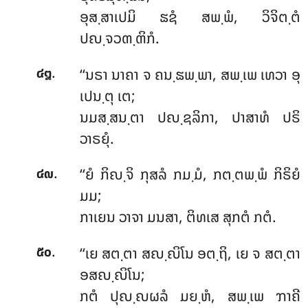
ອຸສ຺ສາເປມິ ຘຊໍ ສພ຺ພໍ, ວິຈິຕ຺ຕໍ
ປຎ຺ຈວຓ຺ຓິກໍ.
.
‘‘ນຣາ ນາຄາ ຈ ຄນ຺ຘພ຺ພາ, ສພ຺ເພ ເທວາ ອຸ
໔໘
ເປນ຺ຕຸ ເຕ;
ນມສ຺ສນ຺ຕາ ປຎ຺ຊລິກາ, ປາສາທໍ ປຣິ
ວາຣຍຸໍ.
.
‘‘ຍໍ ກິຎ຺ຈິ ກຸສລໍ ກມ຺ມໍ, ກຕ຺ຕພ຺ພໍ ກິຣິຍໍ
໔໙
ມມ;
ກາເຍນ ວາຈາ ມນສາ, ຕິທເສ ສຸກຕໍ ກຕໍ.
.
‘‘ເຍ ສຕ຺ຕາ ສຎ຺ຎິໂນ ອຕ຺ຖິ, ເຍ ຈ ສຕ຺ຕາ
໕໐
ອສຎ຺ຎິໂນ;
ກຕໍ ປຸຎ຺ຎຜລໍ ມຍ຺ຫໍ, ສພ຺ເພ ຠາຄີ