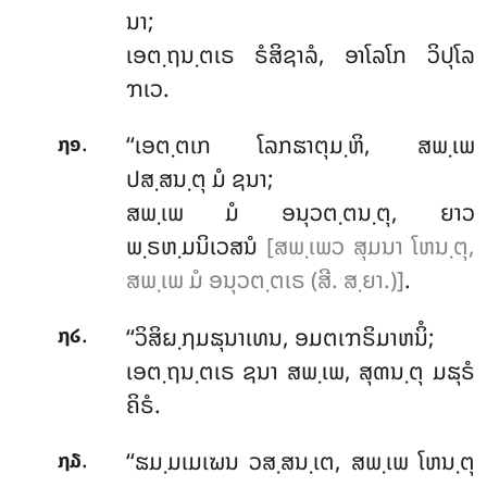
ນາ;
ເອຕ຺ຖນ຺ຕເຣ ຣໍສິຊາລໍ, ອາໂລໂກ ວິປຸໂລ
ຠເວ.
.
‘‘ເອຕ຺ຕເກ
ໂລກຘາຕຸມ຺ຫິ, ສພ຺ເພ
໗໑
ປສ຺ສນ຺ຕຸ ມໍ ຊນາ;
ສພ຺ເພ ມໍ ອນຸວຕ຺ຕນ຺ຕຸ, ຍາວ
ພ຺ຣຫ຺ມນິເວສນໍ
[ສພ຺ເພວ ສຸມນາ ໂຫນ຺ຕຸ,
ສພ຺ເພ ມໍ ອນຸວຕ຺ຕເຣ (ສີ. ສ຺ຍາ.)]
.
.
‘‘ວິສິຏ຺ຐມຘຸນາເທນ, ອມຕເຠຣິມາຫນິໍ;
໗໒
ເອຕ຺ຖນ຺ຕເຣ ຊນາ ສພ຺ເພ, ສຸຓນ຺ຕຸ ມຘຸຣໍ
ຄິຣໍ.
.
‘‘ຘມ຺ມເມເຆນ ວສ຺ສນ຺ເຕ, ສພ຺ເພ ໂຫນ຺ຕຸ
໗໓