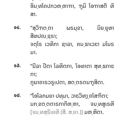
ອິນ຺ທໂຄປກວຓ຺ຓາຠາ, ຠູມິ ໂອຠາສຕີ ທິ
ສາ.
.
‘‘ສຸວິຠຕ຺ຕາ ຆຣມຸຂາ, ນິຍ຺ຍູຫາ
໑໒
ສີຫປຎ຺ຊຣາ;
ຈຕຸໂຣ ເວທິກາ ຊາລາ, ຄນ຺ຘາເວຬາ ມໂນຣ
ມາ.
.
‘‘ນີລາ ປີຕາ ໂລຫິຕກາ, ໂອທາຕາ ສຸທ຺ຘກາຬ
໑໓
ກາ;
ກູຏາຄາຣວຣູເປຕາ, ສຕ຺ຕຣຕນຠູສິຕາ.
.
‘‘ໂອໂລກມຍາ
ປທຸມາ, ວາຬວິຫງ຺ຄໂສຠິຕາ;
໑໔
ນກ຺ຂຕ຺ຕຕາຣກາກິຓ຺ຓາ, ຈນ຺ທສູເຣຫິ
[ຈນ຺ທສຸຣິເຍຫິ (ສີ. ສ຺ຍາ.)]
ມຓ຺ຑິຕາ.