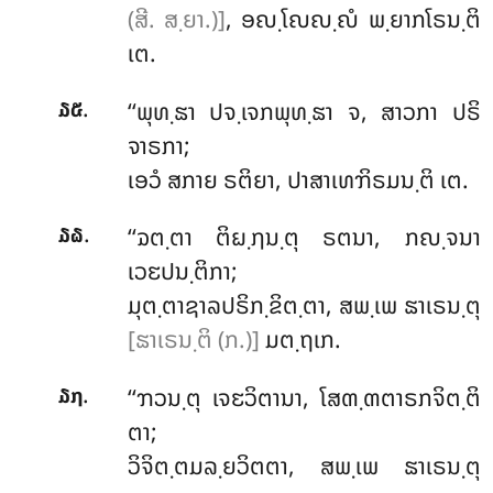
(ສີ. ສ຺ຍາ.)]
, ອຎ຺ໂຎຎ຺ຎໍ ພ຺ຍາກໂຣນ຺ຕິ
ເຕ.
.
‘‘ພຸທ຺ຘາ ປຈ຺ເຈກພຸທ຺ຘາ ຈ, ສາວກາ ປຣິ
໓໕
ຈາຣກາ;
ເອວໍ ສກາຍ ຣຕິຍາ, ປາສາເທຠິຣມນ຺ຕິ ເຕ.
.
‘‘ຉຕ຺ຕາ ຕິຏ຺ຐນ຺ຕຸ ຣຕນາ, ກຎ຺ຈນາ
໓໖
ເວຬປນ຺ຕິກາ;
ມຸຕ຺ຕາຊາລປຣິກ຺ຂິຕ຺ຕາ, ສພ຺ເພ ຘາເຣນ຺ຕຸ
[ຘາເຣນ຺ຕິ (ກ.)]
ມຕ຺ຖເກ.
.
‘‘ຠວນ຺ຕຸ ເຈຬວິຕານາ, ໂສຓ຺ຓຕາຣກຈິຕ຺ຕິ
໓໗
ຕາ;
ວິຈິຕ຺ຕມລ຺ຍວິຕຕາ, ສພ຺ເພ ຘາເຣນ຺ຕຸ