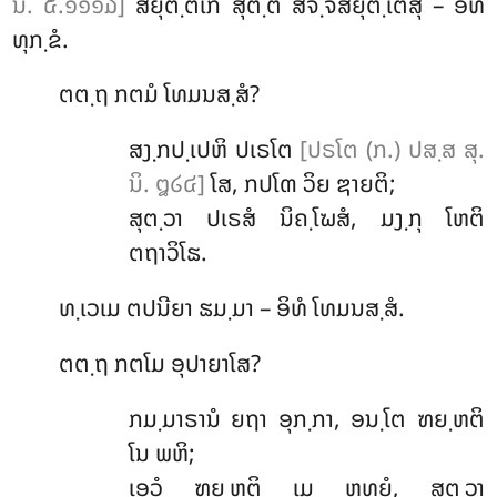
ນິ. ໕.໑໑໑໓]
ສໍຍຸຕ຺ຕເກ ສຸຕ຺ຕໍ ສຈ຺ຈສໍຍຸຕ຺ເຕສຸ – ອິທໍ
ທຸກ຺ຂໍ.
ຕຕ຺ຖ ກຕມໍ ໂທມນສ຺ສໍ?
ສງ຺ກປ຺ເປຫິ ປເຣໂຕ
[ປຣໂຕ (ກ.) ປສ຺ສ ສຸ.
ນິ. ໘໒໔]
ໂສ, ກປໂຓ ວິຍ ຌາຍຕິ;
ສຸຕ຺ວາ ປເຣສໍ ນິຄ຺ໂຆສໍ, ມງ຺ກຸ ໂຫຕິ
ຕຖາວິໂຘ.
ທ຺ເວເມ ຕປນີຍາ ຘມ຺ມາ – ອິທໍ ໂທມນສ຺ສໍ.
ຕຕ຺ຖ ກຕໂມ ອຸປາຍາໂສ?
ກມ຺ມາຣານໍ ຍຖາ ອຸກ຺ກາ, ອນ຺ໂຕ ຑຍ຺ຫຕິ
ໂນ ພຫິ;
ເອວໍ ຑຍ຺ຫຕິ ເມ ຫທຍໍ, ສຸຕ຺ວາ