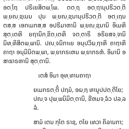
ອຕ຺ໂຖ ປຣິເຍສິຕພ຺ໂພ. ຕຕ຺ຖ ອຕ຺ຖານຸປຣິວຕ຺ຕິ
ພ຺ຍຎ຺ຊເນນ ປຸນ ພ຺ຍຎ຺ຊນານຸປຣິວຕ຺ຕິ ອຕ຺ເຖນ
ຕສ຺ສ ເອກເມກສ຺ສ ອປຣິມາຓານິ ພ຺ຍຎ຺ຊນານິ ອິເມຫິ
ສຸຕ຺ເຕຫິ ຍຖານິກ຺ຂິຕ຺ເຕຫິ ຈຕ຺ຕາຣິ ອຣິຍສຈ຺ຈານິ
ນິທ຺ທິສິຕພ຺ພານິ. ປຎ຺ຈນິກາເຍ ອນຸປວິຏ຺ຐາຫິ ຄາຖາຫິ
ຄາຖາ ອນຸມິນິຕພ຺ພາ, ພ຺ຍາກຣເຓນ ພ຺ຍາກຣຓໍ. ອິມານິ ອ
ສາຘາຣຓານິ ສຸຕ຺ຕານິ.
ເຕສໍ
ອິມາ ອຸທ຺ທານຄາຖາ
ຍເມກຣຕ຺ຕິໍ ປຐມໍ, ອຏ຺ຐ ທານູປປຕ຺ຕິໂຍ;
ປຎ຺ຈ ປຸພ຺ພນິມິຕ຺ຕານິ, ຂີຓມຈ຺ຉໍວ ປລ຺ລ
ລໍ.
ສາມໍ
ເຕນ ກຸໂຕ ຣາຊ, ຕໂຍ ເທວາ ຄິລານກາ;