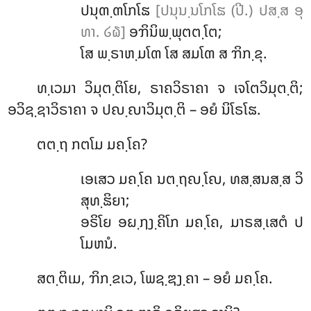
ປນຸຓ຺ຓໂກໂຘ
[ປນຸນ຺ນໂກໂຘ (ປີ.) ປສ຺ສ ອຸ
ທາ. ໒໖]
ອຠິນິພ຺ພຸຕຕ຺ໂຕ;
ໂສ ພ຺ຣາຫ຺ມໂຓ ໂສ ສມໂຓ ສ ຠິກ຺ຂຸ.
ທ຺ເວມາ ວິມຸຕ຺ຕິໂຍ, ຣາຄວິຣາຄາ ຈ ເຈໂຕວິມຸຕ຺ຕິ;
ອວິຊ຺ຊາວິຣາຄາ ຈ ປຎ຺ຎາວິມຸຕ຺ຕິ – ອຍໍ ນິໂຣໂຘ.
ຕຕ຺ຖ ກຕໂມ ມຄ຺ໂຄ?
ເອເສວ ມຄ຺ໂຄ ນຕ຺ຖຎ຺ໂຎ, ທສ຺ສນສ຺ສ ວິ
ສຸທ຺ຘິຍາ;
ອຣິໂຍ ອຏ຺ຐງ຺ຄິໂກ ມຄ຺ໂຄ, ມາຣສ຺ເສຕໍ ປ
ໂມຫນໍ.
ສຕ຺ຕິເມ, ຠິກ຺ຂເວ, ໂພຊ຺ຌງ຺ຄາ – ອຍໍ ມຄ຺ໂຄ.