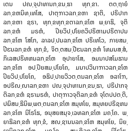
ເຕນ ປຎ຺ຈຸປາທານກ຺ຂນ຺ຘາ ທຸກ຺ຂາ. ຕຕ຺ຖາຍໍ
ລກ຺ຂຓນິທ຺ເທໂສ, ປາຕຸຠາວລກ຺ຂຓາ
ຊາຕິ, ປຣິປາກ
ລກ຺ຂຓາ ຊຣາ, ທຸກ຺ຂທຸກ຺ຂຕາລກ຺ຂໂຓ ພ຺ຍາຘິ, ຈຸຕິ
ລກ຺ຂຓໍ ມຣຓໍ, ປິຍວິປ຺ປໂຍຄວິປຣິຓາມປຣິຕາປນ
ລກ຺ຂໂຓ ໂສໂກ, ລາລປ຺ປນລກ຺ຂໂຓ ປຣິເທໂວ, ກາຍສມ຺
ປີຬນລກ຺ຂຓໍ ທຸກ຺ຂໍ, ຈິຕ຺ຕສມ຺ປີຬນລກ຺ຂຓໍ ໂທມນສ຺ສໍ,
ກິເລສປຣິທຫນລກ຺ຂໂຓ ອຸປາຍາໂສ, ອມນາປສໂມຘານ
ລກ຺ຂໂຓ ອປ຺ປິຍສມ຺ປໂຍໂຄ, ມນາປວິນາຠາວລກ຺ຂໂຓ
ປິຍວິປ຺ປໂຍໂຄ, ອຘິປ຺ປາຍວິວຕ຺ຕນລກ຺ຂໂຓ ອລາໂຠ,
ອປຣິຎ຺ຎາລກ຺ຂຓາ ປຎ຺ຈຸປາທານກ຺ຂນ຺ຘາ, ປຣິປາກຈຸ
ຕິລກ຺ຂຓໍ ຊຣາມຣຓໍ, ປາຕຸຠາວຈຸຕິລກ຺ຂຓໍ ຈຸໂຕປປຕ຺ຕິ,
ປຏິສນ຺ຘິນິພ຺ພຕ຺ຕນລກ຺ຂໂຓ ສມຸທໂຍ, ສມຸທຍປຣິຊຫນ
ລກ຺ຂໂຓ ນິໂຣໂຘ, ອນຸສຍສມຸຈ຺ເຉທລກ຺ຂໂຓ ມຄ຺ໂຄ. ພ຺
ຍາຘິລກ຺ຂຓໍ ທຸກ຺ຂໍ, ສຎ຺ຊານນລກ຺ຂໂຓ ສມຸທໂຍ, ນິຍ຺
ຍານິກລກ຺ຂໂຓ ມຄ຺ໂຄ, ສນ຺ຕິລກ຺ຂໂຓ ນິໂຣໂຘ.