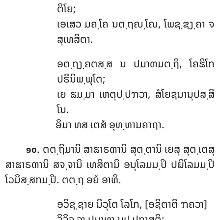
ຕິໂຍ;
ເອເສວ ມຄ຺ໂຄ ນຕ຺ຖຎ຺ໂຎ, ໂພຊ຺ຌງ຺ຄາ ຈ
ສຸເທສິຕາ.
ອຕ຺ຖງ຺ຄຕສ຺ສ
ນ ປມາຓມຕ຺ຖິ, ໂຄຘິໂກ
ປຣິນິພ຺ພຸໂຕ;
ເຍ ຘມ຺ມາ ເຫຕຸປ຺ປຠວາ, ສໍໂຍຊນານຸປສ຺ສິ
ໂນ.
ອິມາ ທສ ເຕສໍ ອຸທ຺ທານຄາຖາ.
. ຕຕ຺ຖິມານິ
ສາຘາຣຓານິ ສຸຕ຺ຕານິ ເຍສຸ ສຸຕ຺ເຕສຸ
໑໐
ສາຘາຣຓານິ ສຈ຺ຈານິ ເທສິຕານິ ອນຸໂລມມ຺ປິ ປຏິໂລມມ຺ປິ
ໂວມິສ຺ສກມ຺ປິ. ຕຕ຺ຖ ອຍໍ ອາທິ.
ອວິຊ຺ຊາຍ
ນິວຸໂຕ ໂລໂກ, [ອຊິຕາຕິ ຠຄວາ]
ວິວິຈ຺ຉາ ປມາທາ ນປ຺ປກາສຕິ;