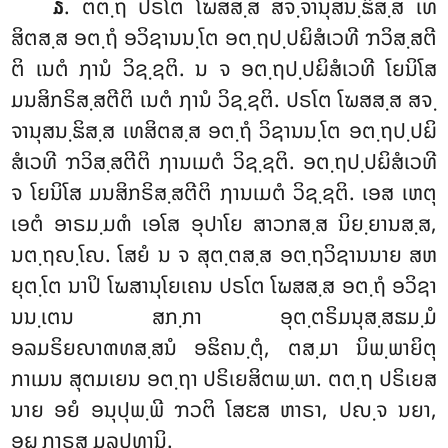
. ຕຕ຺ຖ ປຣໂຕ ໂຆສສ຺ສ ສຈ຺ຈານຸສນ຺ຘິສ຺ສ ເທ
໓
ສິຕສ຺ສ ອຕ຺ຖໍ ອວິຊານນ຺ໂຕ ອຕ຺ຖປ຺ປຏິສໍເວທີ ຠວິສ຺ສຕີ
ຕິ ເນຕໍ ຐານໍ ວິຊ຺ຊຕິ. ນ ຈ ອຕ຺ຖປ຺ປຏິສໍເວທີ ໂຍນິໂສ
ມນສິກຣິສ຺ສຕີຕິ ເນຕໍ ຐານໍ ວິຊ຺ຊຕິ. ປຣໂຕ ໂຆສສ຺ສ ສຈ຺
ຈານຸສນ຺ຘິສ຺ສ ເທສິຕສ຺ສ ອຕ຺ຖໍ ວິຊານນ຺ໂຕ ອຕ຺ຖປ຺ປຏິ
ສໍເວທີ ຠວິສ຺ສຕີຕິ ຐານເມຕໍ ວິຊ຺ຊຕິ. ອຕ຺ຖປ຺ປຏິສໍເວທີ
ຈ ໂຍນິໂສ ມນສິກຣິສ຺ສຕີຕິ ຐານເມຕໍ ວິຊ຺ຊຕິ. ເອສ ເຫຕຸ
ເອຕໍ ອາຣມ຺ມຓໍ ເອໂສ ອຸປາໂຍ ສາວກສ຺ສ ນິຍ຺ຍານສ຺ສ,
ນຕ຺ຖຎ຺ໂຎ. ໂສຍໍ ນ ຈ ສຸຕ຺ຕສ຺ສ ອຕ຺ຖວິຊານນາຍ ສຫ
ຍຸຕ຺ໂຕ ນາປິ ໂຆສານຸໂຍເຄນ ປຣໂຕ ໂຆສສ຺ສ ອຕ຺ຖໍ ອວິຊາ
ນນ຺ເຕນ ສກ຺ກາ ອຸຕ຺ຕຣິມນຸສ຺ສຘມ຺ມໍ
ອລມຣິຍຎາຓທສ຺ສນໍ ອຘິຄນ຺ຕຸໍ, ຕສ຺ມາ ນິພ຺ພາຍິຕຸ
ກາເມນ ສຸຕມເຍນ ອຕ຺ຖາ ປຣິເຍສິຕພ຺ພາ. ຕຕ຺ຖ
ປຣິເຍສ
ນາຍ ອຍໍ ອນຸປຸພ຺ພີ ຠວຕິ ໂສຬສ ຫາຣາ, ປຎ຺ຈ ນຍາ,
ອຏ຺ຐາຣສ ມູລປທານິ.