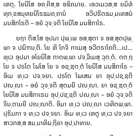
ເຫຕຸ. ໂຍນິໂສ ອຄ຺ຄິສ຺ສ ອຘິຄມາຍ. ເອວເມວສ຺ສ ຍມິທໍ
ທຸກ຺ຂສມຸທຍນິໂຣຘມຄ຺ຄານໍ ອວິປຣີຕຘມ຺ມເທສນໍ
ມນສິກໂຣຕິ – ອຍໍ ວຸຈ຺ຈຕິ ໂຍນິໂສ ມນສິກາໂຣ.
ຍຖາ
ຕິສ຺ໂສ ອຸປມາ ປຸພ຺ເພ ອສ຺ສຸຕາ ຈ ອສ຺ສຸຕປຸພ຺
ພາ ຈ ປຏິຠນ຺ຕິ. ໂຍ ຫິ ໂກຈິ ກາເມສຸ ອວີຕຣາໂຄຕິ…ເປ…
ທຸເວ ອຸປມາ ອໂຍນິໂສ ກາຕພ຺ພາ ປຈ຺ຉິເມສຸ ວຸຕ຺ຕໍ. ຕຕ຺ຖ
ໂຍ ຈ ປຣໂຕ ໂຆໂສ ໂຍ ຈ ອຊ຺ຌຕ຺ຕໍ ໂຍນິໂສ ມນສິກາໂຣ –
ອິເມ ທ຺ເວ ປຈ຺ຈຍາ. ປຣໂຕ ໂຆເສນ ຍາ ອຸປ຺ປຊ຺ຊຕິ
ປຎ຺ຎາ – ອຍໍ ວຸຈ຺ຈຕິ ສຸຕມຍີ ປຎ຺ຎາ. ຍາ ອຊ຺ຌຕ຺ຕໍ
ໂຍນິໂສ ມນສິກາເຣນ ອຸປ຺ປຊ຺ຊຕິ ປຎ຺ຎາ – ອຍໍ ວຸຈ຺ຈຕິ
ຈິນ຺ຕາມຍີ ປຎ຺ຎາຕິ. ອິມາ ທ຺ເວ ປຎ຺ຎາ ເວທິຕພ຺ພາ.
ປຸຣິມກາ ຈ ທ຺ເວ ປຈ຺ຈຍາ. ອິເມ ທ຺ເວ ເຫຕູ ທ຺ເວ ປຈ຺ຈຍາ
ສາວກສ຺ສ ສມ຺ມາທິຏ຺ຐິຍາ ອຸປ຺ປາທາຍ.