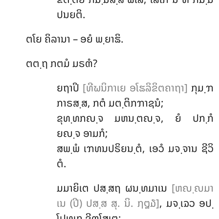
ປນຍຕິ.
ຕໂຍ ຄິລານາ – ອຍໍ ພ຺ຍາຘິ.
ຕຕ຺ຖ ກຕມໍ ມຣຓໍ?
ຍຖາປິ
[ທີຆນິກາເຍ ອໂຘລິຂິຕຄາຖາ]
ກຸມ຺ຠ
ກາຣສ຺ສ, ກຕໍ ມຕ຺ຕິກຠາຊນໍ;
ຂຸທ຺ທກຎ຺ຈ ມຫນ຺ຕຎ຺ຈ, ຍໍ ປກ຺ກໍ
ຍຎ຺ຈ ອາມກໍ;
ສພ຺ພໍ ເຠທນປຣິຍນ຺ຕໍ, ເອວໍ ມຈ຺ຈານ ຊີວິ
ຕໍ.
ມມາຍິເຕ ປສ຺ສຖ ຜນ຺ທມາເນ
[ຫຎ຺ຎມາ
ເນ (ປີ) ປສ຺ສ ສຸ. ນິ. ໗໘໓]
, ມຈ຺ເຉວ ອປ຺
ໂປທເກ ຂີຓໂສເຕ;