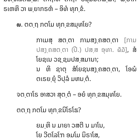
ຣເຓຫິ ວາ ພ຺ຍາກຣຓໍ – ອິທໍ ທຸກ຺ຂໍ.
. ຕຕ຺ຖ ກຕໂມ ທຸກ຺ຂສມຸທໂຍ?
໙
ກາເມສຸ ສຕ຺ຕາ ກາມສງ຺ຄສຕ຺ຕາ
[ກາມ
ປສງ຺ຄສຕ຺ຕາ (ປີ.) ປສ຺ສ ອຸທາ. ໖໓]
, ສໍ
ໂຍຊເນ ວຊ຺ຊມປສ຺ສມານາ;
ນ ຫິ ຊາຕຸ ສໍໂຍຊນສງ຺ຄສຕ຺ຕາ, ໂອຆໍ
ຕເຣຍ຺ຍຸໍ ວິປຸລໍ ມຫນ຺ຕໍ.
ຈຕ຺ຕາໂຣ ອາສວາ ສຸຕ຺ຕໍ – ອຍໍ ທຸກ຺ຂສມຸທໂຍ.
ຕຕ຺ຖ
ກຕໂມ ທຸກ຺ຂນິໂຣໂຘ?
ຍມ຺ຫິ ນ ມາຍາ ວສຕີ ນ ມາໂນ,
ໂຍ ວີຕໂລໂຠ ອມໂມ ນິຣາໂສ,