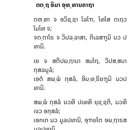
ຕຕ຺ຖ ອິມາ ອຸທ຺ທານຄາຖາ
ຕຓ຺ຫາ
ຈ ອວິຊ຺ຊາ ໂລໂຠ, ໂທໂສ ຕເຖວ
ໂມໂຫ ຈ;
ຈຕ຺ຕາໂຣ ຈ ວິປລ຺ລາສາ, ກິເລສຠູມິ ນວ ປ
ທານິ.
ເຍ ຈ ສຕິປຏ຺ຐານາ ສມໂຖ, ວິປສ຺ສນາ
ກຸສລມູລໍ;
ເອຕໍ ສພ຺ພໍ ກຸສລໍ, ອິນ຺ທ຺ຣິຍຠູມິ ນວປ
ທານິ.
ສພ຺ພໍ ກຸສລໍ ນວຫິ ປເທຫິ ຍຸຊ຺ຊຕິ, ນວຫິ
ເຈວ ອກຸສລໍ;
ເອກເກ ນວ ມູລປທານິ, ອຸຠຍໂຕ ອຏ຺ຐາຣສ
ມູລປທານິ.