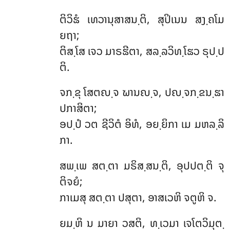
ຕິວິຘໍ ເທວານຸສາສນ຺ຕິ, ສຸປິເນນ ສງ຺ຄໂມ
ຍຖາ;
ຕິສ຺ໂສ ເຈວ ມາຣຘີຕາ, ສລ຺ລວິທ຺ໂຘວ ຣຸປ຺ປ
ຕິ.
ຈກ຺ຂຸ ໂສຕຎ຺ຈ ຆານຎ຺ຈ, ປຎ຺ຈກ຺ຂນ຺ຘາ
ປກາສິຕາ;
ອປ຺ປໍ ວຕ ຊີວິຕໍ ອິທໍ, ອຍ຺ຍິກາ ເມ ມຫລ຺ລິ
ກາ.
ສພ຺ເພ ສຕ຺ຕາ ມຣິສ຺ສນ຺ຕິ, ອຸປປຕ຺ຕິ ຈຸ
ຕິຈຍໍ;
ກາເມສຸ ສຕ຺ຕາ ປສຸຕາ, ອາສເວຫິ ຈຕູຫິ ຈ.
ຍມ຺ຫິ ນ ມາຍາ ວສຕິ, ທ຺ເວມາ ເຈໂຕວິມຸຕ຺