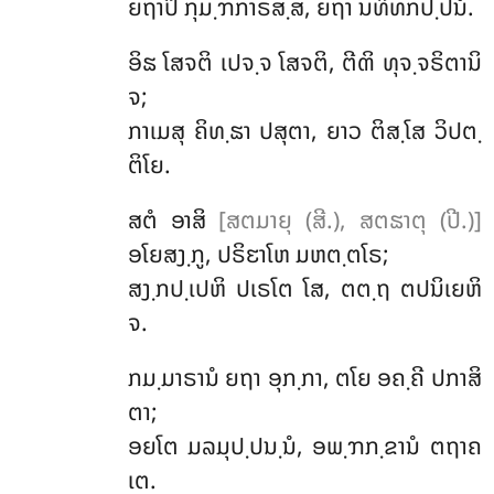
ຍຖາປິ ກຸມ຺ຠກາຣສ຺ສ, ຍຖາ ນທິທກປ຺ປນໍ.
ອິຘ ໂສຈຕິ ເປຈ຺ຈ ໂສຈຕິ, ຕີຓິ ທຸຈ຺ຈຣິຕານິ
ຈ;
ກາເມສຸ ຄິທ຺ຘາ ປສຸຕາ, ຍາວ ຕິສ຺ໂສ ວິປຕ຺
ຕິໂຍ.
ສຕໍ ອາສິ
[ສຕມາຍຸ (ສີ.), ສຕຘາຕຸ (ປີ.)]
ອໂຍສງ຺ກູ, ປຣິຬາໂຫ ມຫຕ຺ຕໂຣ;
ສງ຺ກປ຺ເປຫິ ປເຣໂຕ ໂສ, ຕຕ຺ຖ ຕປນິເຍຫິ
ຈ.
ກມ຺ມາຣານໍ ຍຖາ ອຸກ຺ກາ, ຕໂຍ ອຄ຺ຄີ ປກາສິ
ຕາ;
ອຍໂຕ ມລມຸປ຺ປນ຺ນໍ, ອພ຺ຠກ຺ຂານໍ ຕຖາຄ
ເຕ.