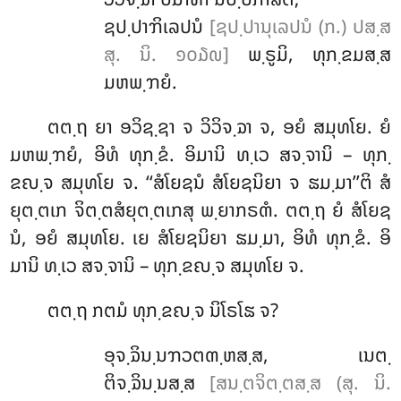
ຊປ຺ປາຠິເລປນໍ
[ຊປ຺ປານຸເລປນໍ (ກ.) ປສ຺ສ
ສຸ. ນິ. ໑໐໓໙]
ພ຺ຣູມິ, ທຸກ຺ຂມສ຺ສ
ມຫພ຺ຠຍໍ.
ຕຕ຺ຖ ຍາ ອວິຊ຺ຊາ ຈ ວິວິຈ຺ຉາ ຈ, ອຍໍ ສມຸທໂຍ. ຍໍ
ມຫພ຺ຠຍໍ, ອິທໍ ທຸກ຺ຂໍ. ອິມານິ ທ຺ເວ ສຈ຺ຈານິ – ທຸກ຺
ຂຎ຺ຈ ສມຸທໂຍ ຈ. ‘‘ສໍໂຍຊນໍ ສໍໂຍຊນິຍາ ຈ ຘມ຺ມາ’’ຕິ ສໍ
ຍຸຕ຺ຕເກ ຈິຕ຺ຕສໍຍຸຕ຺ຕເກສຸ ພ຺ຍາກຣຓໍ. ຕຕ຺ຖ ຍໍ ສໍໂຍຊ
ນໍ, ອຍໍ ສມຸທໂຍ. ເຍ ສໍໂຍຊນິຍາ ຘມ຺ມາ, ອິທໍ ທຸກ຺ຂໍ. ອິ
ມານິ ທ຺ເວ ສຈ຺ຈານິ – ທຸກ຺ຂຎ຺ຈ ສມຸທໂຍ ຈ.
ຕຕ຺ຖ ກຕມໍ ທຸກ຺ຂຎ຺ຈ ນິໂຣໂຘ ຈ?
ອຸຈ຺ຉິນ຺ນຠວຕຓ຺ຫສ຺ສ, ເນຕ຺
ຕິຈ຺ຉິນ຺ນສ຺ສ
[ສນ຺ຕຈິຕ຺ຕສ຺ສ (ສຸ. ນິ.