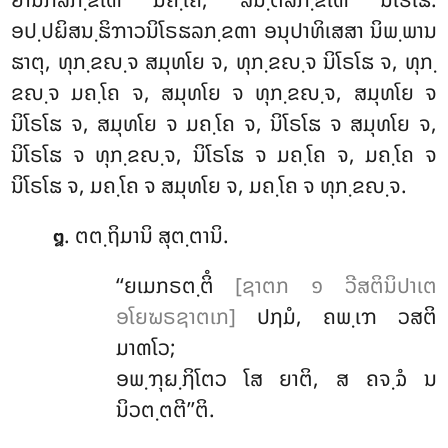
ອປ຺ປຏິສນ຺ຘິຠາວນິໂຣຘລກ຺ຂຓາ ອນຸປາທິເສສາ ນິພ຺ພານ
ຘາຕຸ, ທຸກ຺ຂຎ຺ຈ ສມຸທໂຍ ຈ, ທຸກ຺ຂຎ຺ຈ ນິໂຣໂຘ ຈ, ທຸກ຺
ຂຎ຺ຈ ມຄ຺ໂຄ ຈ, ສມຸທໂຍ ຈ ທຸກ຺ຂຎ຺ຈ, ສມຸທໂຍ ຈ
ນິໂຣໂຘ ຈ, ສມຸທໂຍ ຈ ມຄ຺ໂຄ ຈ, ນິໂຣໂຘ ຈ ສມຸທໂຍ ຈ,
ນິໂຣໂຘ ຈ ທຸກ຺ຂຎ຺ຈ, ນິໂຣໂຘ ຈ ມຄ຺ໂຄ ຈ, ມຄ຺ໂຄ ຈ
ນິໂຣໂຘ ຈ, ມຄ຺ໂຄ ຈ ສມຸທໂຍ ຈ, ມຄ຺ໂຄ ຈ ທຸກ຺ຂຎ຺ຈ.
. ຕຕ຺ຖິມານິ ສຸຕ຺ຕານິ.
໘
‘‘ຍເມກຣຕ຺ຕິໍ
[ຊາຕກ ໑ ວີສຕິນິປາເຕ
ອໂຍຆຣຊາຕເກ]
ປຐມໍ, ຄພ຺ເຠ ວສຕິ
ມາຓໂວ;
ອພ຺ຠຸຏ຺ຐິໂຕວ ໂສ ຍາຕິ, ສ ຄຈ຺ຉໍ ນ
ນິວຕ຺ຕຕີ’’ຕິ.