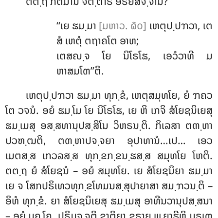
ຕຕ຺ຖ
ກຕມານິ ຈຕ຺ຕາຣິ ອຣິຍສຈ຺ຈານິ?
‘‘ເຍ ຘມ຺ມາ
[ມຫາວ. ໖໐]
ເຫຕຸປ຺ປຠວາ, ເຕ
ສໍ ເຫຕຸໍ ຕຖາຄໂຕ ອາຫ;
ເຕສຎ຺ຈ ໂຍ ນິໂຣໂຘ, ເອວໍວາທີ ມ
ຫາສມໂຓ’’ຕິ.
ເຫຕຸປ຺ປຠວາ
ຘມ຺ມາ ທຸກ຺ຂໍ, ເຫຕຸສມຸທໂຍ, ຍໍ ຠຄວ
ໂຕ ວຈນໍ. ອຍໍ ຘມ຺ໂມ ໂຍ ນິໂຣໂຘ, ເຍ ຫິ ເກຈິ ສໍໂຍຊນິເຍສຸ
ຘມ຺ເມສຸ ອສ຺ສທານຸປສ຺ສິໂນ ວິຫຣນ຺ຕິ. ກິເລສາ ຕຓ຺ຫາ
ປວຑ຺ຒຕິ, ຕຓ຺ຫາປຈ຺ຈຍາ ອຸປາທານໍ…ເປ… ເອວ
ເມຕສ຺ສ ເກວລສ຺ສ ທຸກ຺ຂກ຺ຂນ຺ຘສ຺ສ ສມຸທໂຍ ໂຫຕິ.
ຕຕ຺ຖ ຍໍ ສໍໂຍຊນໍ – ອຍໍ ສມຸທໂຍ. ເຍ ສໍໂຍຊນິຍາ ຘມ຺ມາ
ເຍ ຈ ໂສກປຣິເທວທຸກ຺ຂໂທມນສ຺ສຸປາຍາສາ ສມ຺ຠວນ຺ຕິ –
ອິທໍ ທຸກ຺ຂໍ. ຍາ ສໍໂຍຊນິເຍສຸ ຘມ຺ເມສຸ ອາທີນວານຸປສ຺ສນາ
– ອຍໍ ມຄ຺ໂຄ. ປຣິມຸຈ຺ຈຕິ ຊາຕິຍາ ຊຣາຍ ພ຺ຍາຘີຫິ ມຣເຓ