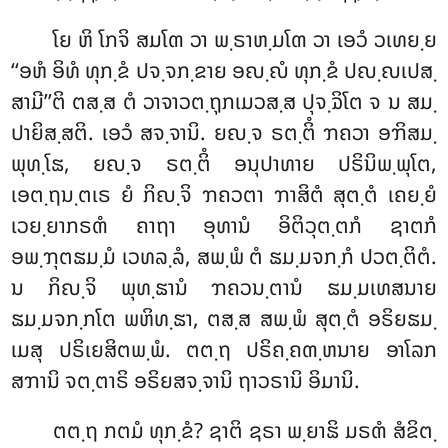
ໂຍ ຫິ ໂກຈິ ສມໂຓ ວາ ພ຺ຣາຫ຺ມໂຓ ວາ ເອວໍ ວເທຍ຺ຍ
‘‘ອຫໍ ອິທໍ ທຸກ຺ຂໍ ປຈ຺ຈກ຺ຂາຍ ອຎ຺ຎໍ ທຸກ຺ຂໍ ປຎ຺ຎເປສ຺
ສາມີ’’ຕິ ຕສ຺ສ ຕໍ ວາຈາວຕ຺ຖຸກເມວສ຺ສ ປຸຈ຺ຉິໂຕ ຈ ນ ສມ຺
ປາຍິສ຺ສຕິ. ເອວໍ ສຈ຺ຈານິ. ຍຎ຺ຈ ຣຕ຺ຕິໍ ຠຄວາ ອຠິສມ຺
ພຸທ຺ໂຘ, ຍຎ຺ຈ ຣຕ຺ຕິໍ ອນຸປາທາຍ ປຣິນິພ຺ພຸໂຕ,
ເອຕ຺ຖນ຺ຕເຣ ຍໍ ກິຎ຺ຈິ ຠຄວຕາ ຠາສິຕໍ ສຸຕ຺ຕໍ ເຄຍ຺ຍໍ
ເວຍ຺ຍາກຣຓໍ ຄາຖາ ອຸທານໍ ອິຕິວຸຕ຺ຕກໍ ຊາຕກໍ
ອພ຺ຠຸຕຘມ຺ມໍ ເວທລ຺ລໍ, ສພ຺ພໍ ຕໍ ຘມ຺ມຈກ຺ກໍ ປວຕ຺ຕິຕໍ.
ນ ກິຎ຺ຈິ ພຸທ຺ຘານໍ ຠຄວນ຺ຕານໍ
ຘມ຺ມເທສນາຍ
ຘມ຺ມຈກ຺ກໂຕ ພຫິທ຺ຘາ, ຕສ຺ສ ສພ຺ພໍ ສຸຕ຺ຕໍ ອຣິຍຘມ຺
ເມສຸ ປຣິເຍສິຕພ຺ພໍ. ຕຕ຺ຖ ປຣິຄ຺ຄຓ຺ຫນາຍ ອາໂລກ
ສຠານິ ຈຕ຺ຕາຣິ ອຣິຍສຈ຺ຈານິ ຖາວຣານິ ອິມານິ.
ຕຕ຺ຖ ກຕມໍ ທຸກ຺ຂໍ? ຊາຕິ ຊຣາ ພ຺ຍາຘິ ມຣຓໍ ສໍຂິຕ຺