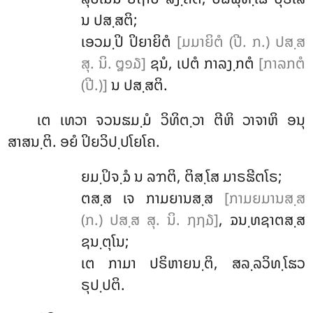
ນ ປສ຺ສຕິ;
ເອວມ຺ປິ ປິຍາຍິຕໍ
[ມມາຍິຕໍ (ປີ. ກ.) ປສ຺ສ
ສຸ. ນິ. ໘໑໓]
ຊນໍ, ເປຕໍ ກາລງ຺ກຕໍ
[ກາລກຕໍ
(ປີ.)]
ນ ປສ຺ສຕິ.
ເຕ ເທວາ ຈວນຘມ຺ມໍ ວິທິຕ຺ວາ ຕີຫິ ວາຈາຫິ ອນຸ
ສາສນ຺ຕິ. ອຍໍ ປິຍວິປ຺ປໂຍໂຄ.
ຍມ຺ປິຈ຺ຉໍ
ນ ລຠຕິ, ຕິສ຺ໂສ ມາຣຘີຕໂຣ;
ຕສ຺ສ ເຈ ກາມຍານສ຺ສ
[ກາມຍມານສ຺ສ
(ກ.) ປສ຺ສ ສຸ. ນິ. ໗໗໓]
, ຉນ຺ທຊາຕສ຺ສ
ຊນ຺ຕຸໂນ;
ເຕ ກາມາ ປຣິຫາຍນ຺ຕິ, ສລ຺ລວິທ຺ໂຘວ
ຣຸປ຺ປຕິ.