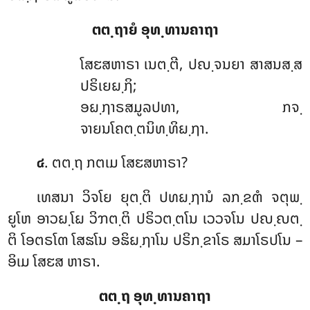
ຕຕ຺ຖາຍໍ
ອຸທ຺ທານຄາຖາ
ໂສຬສຫາຣາ ເນຕ຺ຕີ, ປຎ຺ຈນຍາ ສາສນສ຺ສ
ປຣິເຍຏ຺ຐິ;
ອຏ຺ຐາຣສມູລປທາ, ກຈ຺
ຈາຍນໂຄຕ຺ຕນິທ຺ທິຏ຺ຐາ.
. ຕຕ຺ຖ ກຕເມ ໂສຬສຫາຣາ?
໔
ເທສນາ ວິຈໂຍ ຍຸຕ຺ຕິ ປທຏ຺ຐານໍ ລກ຺ຂຓໍ ຈຕຸພ຺
ຍູໂຫ ອາວຏ຺ໂຏ ວິຠຕ຺ຕິ ປຣິວຕ຺ຕໂນ ເວວຈໂນ ປຎ຺ຎຕ຺
ຕິ ໂອຕຣໂຓ ໂສຘໂນ ອຘິຏ຺ຐາໂນ ປຣິກ຺ຂາໂຣ ສມາໂຣປໂນ –
ອິເມ ໂສຬສ ຫາຣາ.
ຕຕ຺ຖ ອຸທ຺ທານຄາຖາ