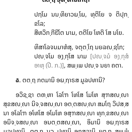
ປຐໂມ ນນ຺ທິຍາວຏ຺ໂຏ, ທຸຕິໂຍ ຈ ຕິປຸກ຺
ຂໂລ;
ສີຫວິກ຺ກີຬິໂຕ ນາມ, ຕຕິໂຍ ໂຫຕິ ໂສ ນໂຍ.
ທິສາໂລຈນມາຫໍສຸ, ຈຕຸຕ຺ໂຖ ນຍລຎ຺ຊໂກ;
ປຎ຺ຈໂມ ອງ຺ກຸໂສ ນາມ
[ປຎ຺ຈມໍ ອງ຺ກຸສໍ
ອາຫຸ (ປີ. ກ.)]
, ສພ຺ເພ ປຎ຺ຈ ນຍາ ຄຕາ.
. ຕຕ຺ຖ ກຕມານິ ອຏ຺ຐາຣສ ມູລປທານິ?
໖
ອວິຊ຺ຊາ
ຕຓ຺ຫາ ໂລໂຠ ໂທໂສ ໂມໂຫ ສຸຠສຎ຺ຎາ
ສຸຂສຎ຺ຎາ ນິຈ຺ຈສຎ຺ຎາ ອຕ຺ຕສຎ຺ຎາ ສມໂຖ
ວິປສ຺ສ
ນາ ອໂລໂຠ ອໂທໂສ ອໂມໂຫ ອສຸຠສຎ຺ຎາ ທຸກ຺ຂສຎ຺ຎາ
ອນິຈ຺ຈສຎ຺ຎາ ອນຕ຺ຕສຎ຺ຎາ, ອິມານິ ອຏ຺ຐາຣສ
ມູລປທານິ. ຕຕ຺ຖ ນວ ປທານິ ອກຸສລານິ ຍຕ຺ຖ ສພ຺ພໍ