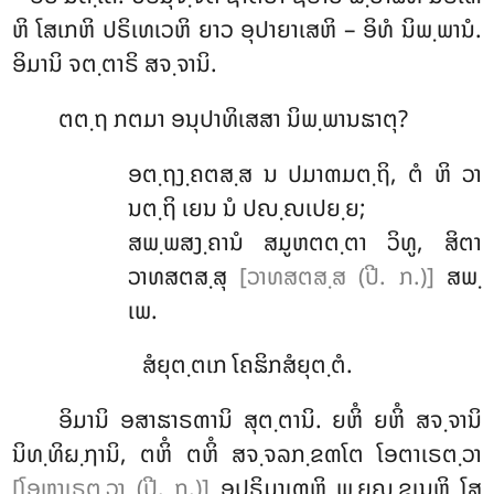
ຫິ ໂສເກຫິ ປຣິເທເວຫິ ຍາວ ອຸປາຍາເສຫິ – ອິທໍ ນິພ຺ພານໍ.
ອິມານິ ຈຕ຺ຕາຣິ ສຈ຺ຈານິ.
ຕຕ຺ຖ ກຕມາ ອນຸປາທິເສສາ ນິພ຺ພານຘາຕຸ?
ອຕ຺ຖງ຺ຄຕສ຺ສ ນ ປມາຓມຕ຺ຖິ, ຕໍ ຫິ ວາ
ນຕ຺ຖິ ເຍນ ນໍ ປຎ຺ຎເປຍ຺ຍ;
ສພ຺ພສງ຺ຄານໍ ສມູຫຕຕ຺ຕາ ວິທູ, ສິຕາ
ວາທສຕສ຺ສຸ
[ວາທສຕສ຺ສ (ປີ. ກ.)]
ສພ຺
ເພ.
ສໍຍຸຕ຺ຕເກ ໂຄຘິກສໍຍຸຕ຺ຕໍ.
ອິມານິ
ອສາຘາຣຓານິ ສຸຕ຺ຕານິ. ຍຫິໍ ຍຫິໍ ສຈ຺ຈານິ
ນິທ຺ທິຏ຺ຐານິ, ຕຫິໍ ຕຫິໍ ສຈ຺ຈລກ຺ຂຓໂຕ ໂອຕາເຣຕ຺ວາ
[ໂອຫາເຣຕ຺ວາ (ປີ. ກ.)]
ອປຣິມາເຓຫິ ພ຺ຍຎ຺ຊເນຫິ ໂສ