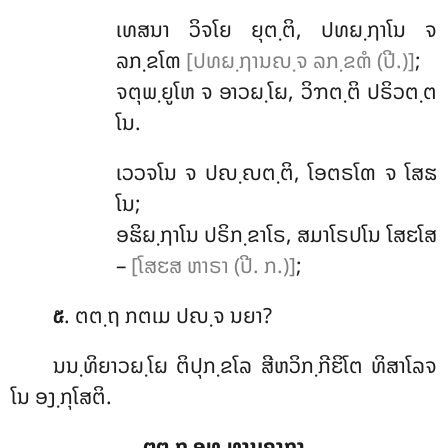
ເທສນາ
ວິຈໂຍ ຍຸຕ຺ຕິ, ປທຏ຺ຐາໂນ ຈ
ລກ຺ຂໂຓ
[ປທຏ຺ຐານຎ຺ຈ ລກ຺ຂຓໍ (ປີ.)]
;
ຈຕຸພ຺ຍູໂຫ ຈ ອາວຏ຺ໂຏ, ວິຠຕ຺ຕິ ປຣິວຕ຺ຕ
ໂນ.
ເວວຈໂນ ຈ ປຎ຺ຎຕ຺ຕິ, ໂອຕຣໂຓ ຈ ໂສຘ
ໂນ;
ອຘິຏ຺ຐາໂນ ປຣິກ຺ຂາໂຣ, ສມາໂຣປໂນ ໂສຬໂສ
–
[ໂສຬສ ຫາຣາ (ປີ. ກ.)]
;
. ຕຕ຺ຖ ກຕເມ ປຎ຺ຈ ນຍາ?
໕
ນນ຺ທິຍາວຏ຺ໂຏ ຕິປຸກ຺ຂໂລ ສີຫວິກ຺ກີຬິໂຕ ທິສາໂລຈ
ໂນ ອງ຺ກຸໂສຕິ.
ຕຕ຺ຖ ອຸທ຺ທານຄາຖາ