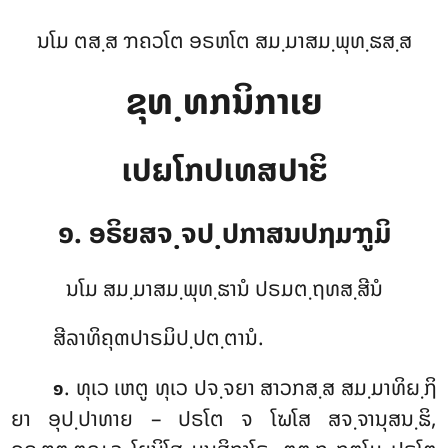
ນໂມ ຕສ຺ສ ຠຄວໂຕ ອຣຫໂຕ ສມ຺ມາສມ຺ພຸທ຺ຘສ຺ສ
ຂຸທ຺ທກນິກາເຍ
ເປຏໂກປເທສປາຬິ
໑. ອຣິຍສຈ຺ຈປ຺ປກາສນປຐມຠູມິ
ນໂມ ສມ຺ມາສມ຺ພຸທ຺ຘານໍ ປຣມຕ຺ຖທສ຺ສີນໍ
ສີລາທິຄຸຓປາຣມິປ຺ປຕ຺ຕານໍ.
. ທຸເວ
ເຫຕູ ທຸເວ ປຈ຺ຈຍາ ສາວກສ຺ສ ສມ຺ມາທິຏ຺ຐິ
໑
ຍາ ອຸປ຺ປາທາຍ – ປຣໂຕ ຈ ໂຆໂສ ສຈ຺ຈານຸສນ຺ຘິ,