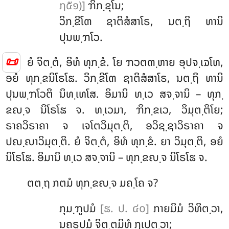
໗໕໑)]
ຠິກ຺ຂຸໂນ;
ວິກ຺ຂີໂຓ ຊາຕິສໍສາໂຣ, ນຕ຺ຖິ ທານິ
ປຸນພ຺ຠໂວ.
📜
ຍໍ ຈິຕ຺ຕໍ, ອິທໍ ທຸກ຺ຂໍ. ໂຍ ຠວຕຓ຺ຫາຍ ອຸປຈ຺ເຉໂທ,
ອຍໍ ທຸກ຺ຂນິໂຣໂຘ. ວິກ຺ຂີໂຓ ຊາຕິສໍສາໂຣ, ນຕ຺ຖິ ທານິ
ປຸນພ຺ຠໂວຕິ ນິທ຺ເທໂສ. ອິມານິ ທ຺ເວ ສຈ຺ຈານິ – ທຸກ຺
ຂຎ຺ຈ ນິໂຣໂຘ ຈ. ທ຺ເວມາ, ຠິກ຺ຂເວ, ວິມຸຕ຺ຕິໂຍ;
ຣາຄວິຣາຄາ ຈ ເຈໂຕວິມຸຕ຺ຕິ, ອວິຊ຺ຊາວິຣາຄາ ຈ
ປຎ຺ຎາວິມຸຕ຺ຕິ. ຍໍ ຈິຕ຺ຕໍ, ອິທໍ ທຸກ຺ຂໍ. ຍາ ວິມຸຕ຺ຕິ, ອຍໍ
ນິໂຣໂຘ. ອິມານິ ທ຺ເວ ສຈ຺ຈານິ – ທຸກ຺ຂຎ຺ຈ ນິໂຣໂຘ ຈ.
ຕຕ຺ຖ
ກຕມໍ ທຸກ຺ຂຎ຺ຈ ມຄ຺ໂຄ ຈ?
ກຸມ຺ຠູປມໍ
[ຘ. ປ. ໔໐]
ກາຍມິມໍ ວິທິຕ຺ວາ,
ນຄຣູປມໍ ຈິຕ຺ຕມິທໍ ຐເປຕ຺ວາ;