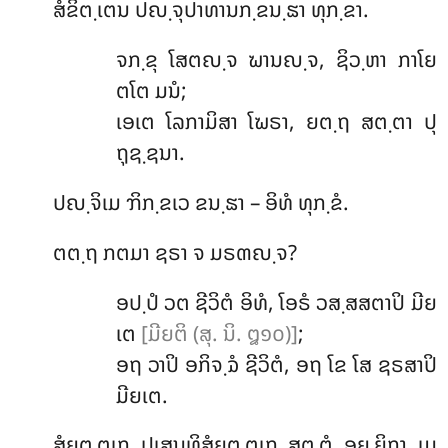
ສໍຂິຕ຺ເຕນ ປຎ຺ຈຸປາທານກ຺ຂນ຺ຘາ ທຸກ຺ຂາ.
ຈກ຺ຂຸ ໂສຕຎ຺ຈ ຆານຎ຺ຈ, ຊິວ຺ຫາ ກາໂຍ
ຕໂຕ ມນໍ;
ເອເຕ ໂລກາມິສາ ໂຆຣາ, ຍຕ຺ຖ ສຕ຺ຕາ ປຸ
ຖຸຊ຺ຊນາ.
ປຎ຺ຈິເມ ຠິກ຺ຂເວ ຂນ຺ຘາ – ອິທໍ ທຸກ຺ຂໍ.
ຕຕ຺ຖ ກຕມາ ຊຣາ ຈ ມຣຓຎ຺ຈ?
ອປ຺ປໍ ວຕ ຊີວິຕໍ ອິທໍ, ໂອຣໍ ວສ຺ສສຕາປິ ມີຍ
ເຕ
[ມີຍຕິ (ສຸ. ນິ. ໘໑໐)]
;
ອຖ ວາປິ ອກິຈ຺ຉໍ ຊີວິຕໍ, ອຖ ໂຂ ໂສ ຊຣສາປິ
ມີຍເຕ.
ສໍຍຸຕ຺ຕເກ ປເສນທິສໍຍຸຕ຺ຕເກ ສຸຕ຺ຕໍ ອຍ຺ຍິກາ ເມ