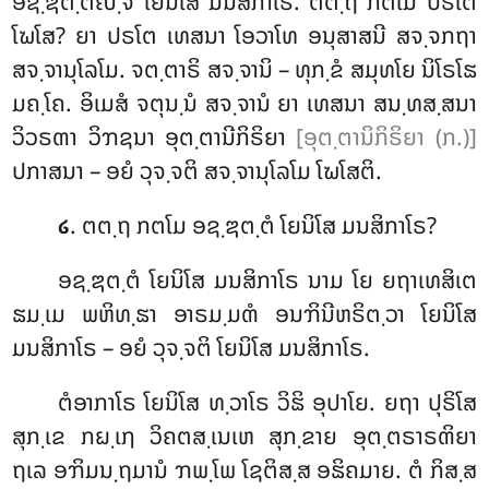
ອຊ຺ຌຕ຺ຕຎ຺ຈ ໂຍນິໂສ ມນສິກາໂຣ. ຕຕ຺ຖ ກຕໂມ ປຣໂຕ
ໂຆໂສ? ຍາ ປຣໂຕ ເທສນາ ໂອວາໂທ ອນຸສາສນີ ສຈ຺ຈກຖາ
ສຈ຺ຈານຸໂລໂມ. ຈຕ຺ຕາຣິ ສຈ຺ຈານິ – ທຸກ຺ຂໍ ສມຸທໂຍ ນິໂຣໂຘ
ມຄ຺ໂຄ. ອິເມສໍ ຈຕຸນ຺ນໍ ສຈ຺ຈານໍ ຍາ
ເທສນາ ສນ຺ທສ຺ສນາ
ວິວຣຓາ ວິຠຊນາ ອຸຕ຺ຕານີກິຣິຍາ
[ອຸຕ຺ຕານິກິຣິຍາ (ກ.)]
ປກາສນາ – ອຍໍ ວຸຈ຺ຈຕິ ສຈ຺ຈານຸໂລໂມ ໂຆໂສຕິ.
. ຕຕ຺ຖ ກຕໂມ ອຊ຺ຌຕ຺ຕໍ ໂຍນິໂສ ມນສິກາໂຣ?
໒
ອຊ຺ຌຕ຺ຕໍ ໂຍນິໂສ ມນສິກາໂຣ ນາມ ໂຍ ຍຖາເທສິເຕ
ຘມ຺ເມ ພຫິທ຺ຘາ ອາຣມ຺ມຓໍ ອນຠິນີຫຣິຕ຺ວາ ໂຍນິໂສ
ມນສິກາໂຣ – ອຍໍ ວຸຈ຺ຈຕິ ໂຍນິໂສ ມນສິກາໂຣ.
ຕໍອາກາໂຣ ໂຍນິໂສ ທ຺ວາໂຣ ວິຘິ ອຸປາໂຍ. ຍຖາ ປຸຣິໂສ
ສຸກ຺ເຂ ກຏ຺ເຐ ວິຄຕສ຺ເນເຫ ສຸກ຺ຂາຍ ອຸຕ຺ຕຣາຣຓິຍາ
ຖເລ ອຠິມນ຺ຖມານໍ ຠພ຺ໂພ ໂຊຕິສ຺ສ ອຘິຄມາຍ
. ຕໍ ກິສ຺ສ