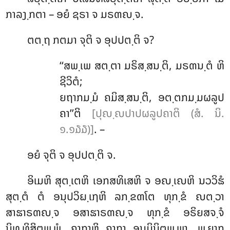
ກາລງ຺ກຕາ – ອຍໍ ຊຣາ ຈ ມຣຓຎ຺ຈ.
ຕຕ຺ຖ ກຕມາ ຈຸຕິ ຈ ອຸປປຕ຺ຕິ ຈ?
‘‘ສພ຺ເພ
ສຕ຺ຕາ ມຣິສ຺ສນ຺ຕິ, ມຣຓນ຺ຕໍ ຫິ
ຊີວິຕໍ;
ຍຖາກມ຺ມໍ ຄມິສ຺ສນ຺ຕິ, ອຕ຺ຕກມ຺ມຜລູປ
ຄາ’’ຕິ
[ປຸຎ຺ຎປາປຜລູປຄາຕິ (ສໍ. ນິ.
໑.໑໓໓)]
. –
ອຍໍ ຈຸຕິ ຈ ອຸປປຕ຺ຕິ ຈ.
ອິເມຫິ ສຸຕ຺ເຕຫິ ເອກສທິເສຫິ ຈ ອຎ຺ເຎຫິ ນວວິຘໍ
ສຸຕ຺ຕໍ ຕໍ ອນຸປວິຏ຺ເຐຫິ
ລກ຺ຂຓໂຕ ທຸກ຺ຂໍ ຎຕ຺ວາ
ສາຘາຣຓຎ຺ຈ ອສາຘາຣຓຎ຺ຈ ທຸກ຺ຂໍ ອຣິຍສຈ຺ຈໍ
ນິທ຺ທິສິຕພ຺ພໍ. ຄາຖາຫິ ຄາຖາ ອນຸມິນິຕພ຺ພາ, ພ຺ຍາກ