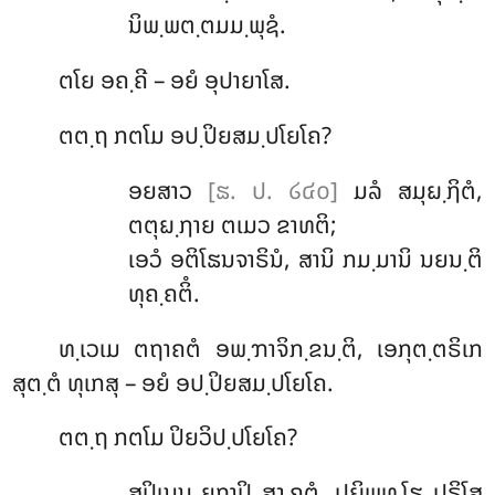
ນິພ຺ພຕ຺ຕມມ຺ພຸຊໍ.
ຕໂຍ ອຄ຺ຄີ – ອຍໍ ອຸປາຍາໂສ.
ຕຕ຺ຖ ກຕໂມ ອປ຺ປິຍສມ຺ປໂຍໂຄ?
ອຍສາວ
[ຘ. ປ. ໒໔໐]
ມລໍ ສມຸຏ຺ຐິຕໍ,
ຕຕຸຏ຺ຐາຍ ຕເມວ ຂາທຕິ;
ເອວໍ ອຕິໂຘນຈາຣິນໍ, ສານິ ກມ຺ມານິ ນຍນ຺ຕິ
ທຸຄ຺ຄຕິໍ.
ທ຺ເວເມ ຕຖາຄຕໍ ອພ຺ຠາຈິກ຺ຂນ຺ຕິ, ເອກຸຕ຺ຕຣິເກ
ສຸຕ຺ຕໍ ທຸເກສຸ – ອຍໍ ອປ຺ປິຍສມ຺ປໂຍໂຄ.
ຕຕ຺ຖ
ກຕໂມ ປິຍວິປ຺ປໂຍໂຄ?
ສຸປິເນນ ຍຖາປິ ສງ຺ຄຕໍ, ປຏິພຸທ຺ໂຘ ປຸຣິໂສ