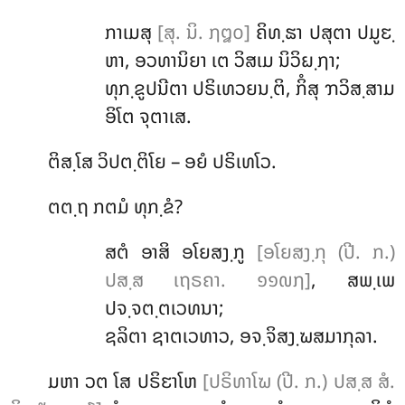
ກາເມສຸ
[ສຸ. ນິ. ໗໘໐]
ຄິທ຺ຘາ ປສຸຕາ ປມູຬ຺
ຫາ, ອວທານິຍາ ເຕ ວິສເມ ນິວິຏ຺ຐາ;
ທຸກ຺ຂູປນີຕາ
ປຣິເທວຍນ຺ຕິ, ກິໍສຸ ຠວິສ຺ສາມ
ອິໂຕ ຈຸຕາເສ.
ຕິສ຺ໂສ ວິປຕ຺ຕິໂຍ – ອຍໍ ປຣິເທໂວ.
ຕຕ຺ຖ
ກຕມໍ ທຸກ຺ຂໍ?
ສຕໍ ອາສິ ອໂຍສງ຺ກູ
[ອໂຍສງ຺ກຸ (ປີ. ກ.)
ປສ຺ສ ເຖຣຄາ. ໑໑໙໗]
, ສພ຺ເພ
ປຈ຺ຈຕ຺ຕເວທນາ;
ຊລິຕາ ຊາຕເວທາວ, ອຈ຺ຈິສງ຺ຆສມາກຸລາ.
ມຫາ ວຕ ໂສ ປຣິຬາໂຫ
[ປຣິທາໂຆ (ປີ. ກ.) ປສ຺ສ ສໍ.