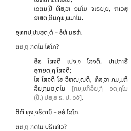
ເອຕມ຺ປິ ທິສ຺ວາ ອມໂມ ຈເຣຍ຺ຍ, ຠເວສຸ
ອາສຕ຺ຕິມກຸພ຺ພມາໂນ.
ອຸທກປ຺ປນສຸຕ຺ຕໍ – ອິທໍ ມຣຓໍ.
ຕຕ຺ຖ ກຕໂມ ໂສໂກ?
ອິຘ
ໂສຈຕິ ເປຈ຺ຈ ໂສຈຕິ, ປາປກາຣີ
ອຸຠຍຕ຺ຖ ໂສຈຕິ;
ໂສ ໂສຈຕິ ໂສ ວິຫຎ຺ຎຕິ, ທິສ຺ວາ ກມ຺ມກິ
ລິຏ຺ຐມຕ຺ຕໂນ
[ກມ຺ມກິລິຏ຺ຐໍ ອຕ຺ຖໂນ
(ປີ.) ປສ຺ສ ຘ. ປ. ໑໕]
.
ຕີຓິ ທຸຈ຺ຈຣິຕານິ – ອຍໍ ໂສໂກ.
ຕຕ຺ຖ ກຕໂມ ປຣິເທໂວ?