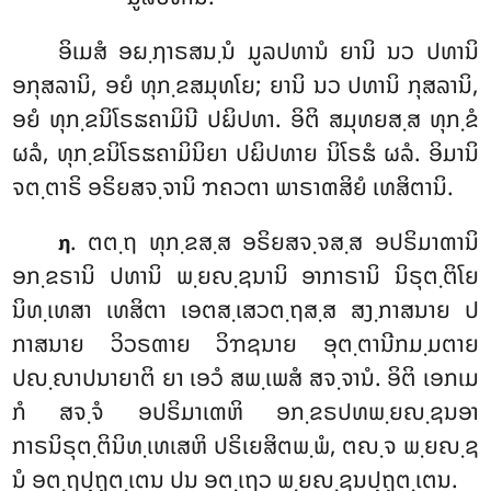
ອິເມສໍ ອຏ຺ຐາຣສນ຺ນໍ ມູລປທານໍ ຍານິ ນວ ປທານິ
ອກຸສລານິ, ອຍໍ ທຸກ຺ຂສມຸທໂຍ; ຍານິ ນວ ປທານິ ກຸສລານິ,
ອຍໍ ທຸກ຺ຂນິໂຣຘຄາມິນີ ປຏິປທາ. ອິຕິ ສມຸທຍສ຺ສ ທຸກ຺ຂໍ
ຜລໍ, ທຸກ຺ຂນິໂຣຘຄາມິນິຍາ ປຏິປທາຍ ນິໂຣຘໍ ຜລໍ. ອິມານິ
ຈຕ຺ຕາຣິ ອຣິຍສຈ຺ຈານິ ຠຄວຕາ ພາຣາຓສິຍໍ ເທສິຕານິ.
. ຕຕ຺ຖ ທຸກ຺ຂສ຺ສ ອຣິຍສຈ຺ຈສ຺ສ ອປຣິມາຓານິ
໗
ອກ຺ຂຣານິ ປທານິ ພ຺ຍຎ຺ຊນານິ ອາກາຣານິ
ນິຣຸຕ຺ຕິໂຍ
ນິທ຺ເທສາ ເທສິຕາ ເອຕສ຺ເສວຕ຺ຖສ຺ສ ສງ຺ກາສນາຍ ປ
ກາສນາຍ ວິວຣຓາຍ ວິຠຊນາຍ ອຸຕ຺ຕານີກມ຺ມຕາຍ
ປຎ຺ຎາປນາຍາຕິ ຍາ ເອວໍ ສພ຺ເພສໍ ສຈ຺ຈານໍ. ອິຕິ ເອກເມ
ກໍ ສຈ຺ຈໍ ອປຣິມາເຓຫິ ອກ຺ຂຣປທພ຺ຍຎ຺ຊນອາ
ກາຣນິຣຸຕ຺ຕິນິທ຺ເທເສຫິ ປຣິເຍສິຕພ຺ພໍ, ຕຎ຺ຈ ພ຺ຍຎ຺ຊ
ນໍ ອຕ຺ຖປຸຖຸຕ຺ເຕນ ປນ ອຕ຺ເຖວ ພ຺ຍຎ຺ຊນປຸຖຸຕ຺ເຕນ.