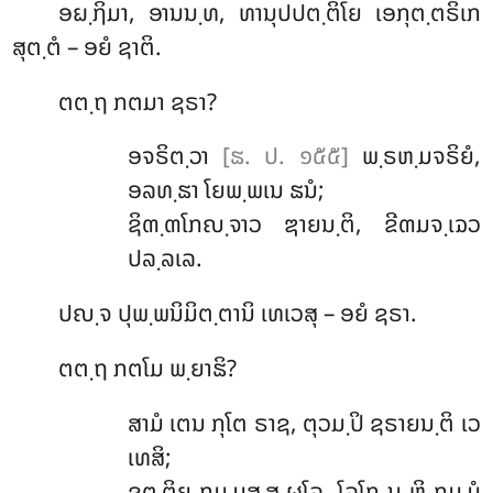
ອຏ຺ຐິມາ, ອານນ຺ທ, ທານຸປປຕ຺ຕິໂຍ ເອກຸຕ຺ຕຣິເກ
ສຸຕ຺ຕໍ – ອຍໍ ຊາຕິ.
ຕຕ຺ຖ ກຕມາ ຊຣາ?
ອຈຣິຕ຺ວາ
[ຘ. ປ. ໑໕໕]
ພ຺ຣຫ຺ມຈຣິຍໍ,
ອລທ຺ຘາ ໂຍພ຺ພເນ ຘນໍ;
ຊິຓ຺ຓໂກຎ຺ຈາວ ຌາຍນ຺ຕິ, ຂີຓມຈ຺ເຉວ
ປລ຺ລເລ.
ປຎ຺ຈ ປຸພ຺ພນິມິຕ຺ຕານິ ເທເວສຸ – ອຍໍ ຊຣາ.
ຕຕ຺ຖ
ກຕໂມ ພ຺ຍາຘິ?
ສາມໍ ເຕນ ກຸໂຕ ຣາຊ, ຕຸວມ຺ປິ ຊຣາຍນ຺ຕິ ເວ
ເທສິ;
ຂຕ຺ຕິຍ ກມ຺ມສ຺ສ ຜໂລ, ໂລໂກ ນ ຫິ ກມ຺ມໍ