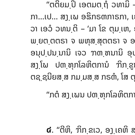
‘‘ຕຕິຍມ຺ປິ ເອຕມຕ຺ຖໍ ວທາມິ 
ກາ…ເປ… ສງ຺ເຆ ອຘິກຣຓກາຣກາ, ເ
ວາ ເອວໍ ວທນ຺ຕິ – ‘ມາ ໂຂ ຕຸມ຺ເ
ພ຺ຍຕ຺ຕຕຣາ ຈ ພຫຸສ຺ສຸຕຕຣາ ຈ ອລ
ອນຸປ຺ປນ຺ນານິ ເຈວ ຠຓ຺ຑນານິ ອຸປ
ສງ຺ໂຆ ປຓ຺ຑຸກໂລຫິຕການໍ ຠິກ຺ຂ
ຕຊ຺ຊນີຍສ຺ສ ກມ຺ມສ຺ສ ກຣຓໍ, ໂສ ຕ
‘‘ກຕໍ ສງ຺ເຆນ ປຓ຺ຑຸກໂລຫິຕການ
໔
. ‘‘ຕີຫິ
, ຠິກ຺ຂເວ, ອງ຺ເຄຫ