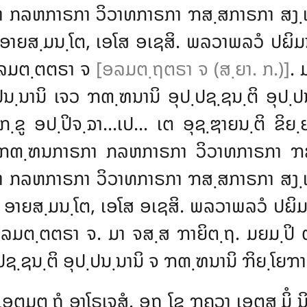
າ ກລຫກາຣກາ ວິວາທກາຣກາ ຠສ຺ສກາຣກາ ສງ຺ເ
ຫ, ອາຍສ຺ມນ຺ໂຕ, ເອໂສ ອເຊສິ. ພລວາພລວໍ ປຏ
ອລມຕ຺ຕຕຣາ ຈ
[ອລມຕ຺ຖຕຣາ ຈ (ສ຺ຍາ. ກ.)]
. 
຺ປນ຺ນານິ ເຈວ ຠຓ຺ຑນານິ ອຸປ຺ປຊ຺ຊນ຺ຕິ
ອຸປ຺
ກ຺ຂູ ອປ຺ປິຈ຺ຉາ…ເປ… ເຕ ອຸຊ຺ຌາຍນ຺ຕິ ຂິຍ຺
າ ຠຓ຺ຑນກາຣກາ ກລຫກາຣກາ ວິວາທກາຣກາ ຠ
ກາ
ກລຫກາຣກາ ວິວາທກາຣກາ ຠສ຺ສກາຣກາ ສງ຺ເ
ເຫ, ອາຍສ຺ມນ຺ໂຕ, ເອໂສ ອເຊສິ. ພລວາພລວໍ
ປຏິມ
ມຕ຺ຕຕຣາ ຈ. ມາ ຈສ຺ສ ຠາຍິຕ຺ຖ. ມຍມ຺ປິ ຕຸມ
ຊ຺ຊນ຺ຕິ ອຸປ຺ປນ຺ນານິ ຈ ຠຓ຺ຑນານິ ຠິຍ຺ໂຍຠາວ
ອຕມຕ຺ຖໍ ອາໂຣເຈສຸໍ. ອຖ ໂຂ ຠຄວາ ເອຕສ຺ມິໍ ນ