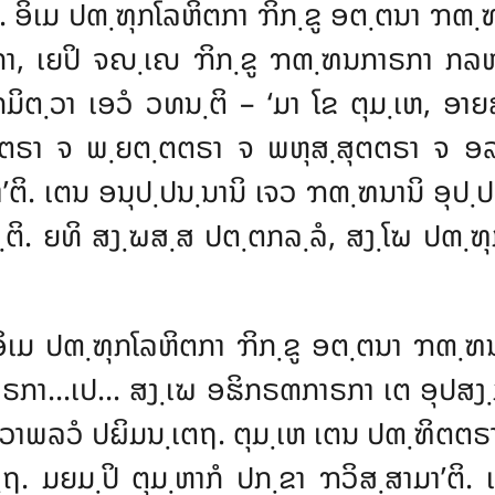
ງ຺ໂຆ. ອິເມ ປຓ຺ຑຸກໂລຫິຕກາ ຠິກ຺ຂູ ອຕ຺ຕນາ 
າ, ເຍປິ ຈຎ຺ເຎ ຠິກ຺ຂູ ຠຓ຺ຑນກາຣກາ ກລ
ມິຕ຺ວາ ເອວໍ ວທນ຺ຕິ – ‘ມາ
ໂຂ ຕຸມ຺ເຫ, ອາ
ຕຕຣາ ຈ ພ຺ຍຕ຺ຕຕຣາ ຈ ພຫຸສ຺ສຸຕຕຣາ ຈ ອ
’ຕິ. ເຕນ ອນຸປ຺ປນ຺ນານິ ເຈວ ຠຓ຺ຑນານິ ອຸປ຺ປ
ຕິ. ຍທິ ສງ຺ຆສ຺ສ ປຕ຺ຕກລ຺ລໍ, ສງ຺ໂຆ ປຓ຺ຑຸກ
ຆ. ອິເມ ປຓ຺ຑຸກໂລຫິຕກາ ຠິກ຺ຂູ ອຕ຺ຕນາ ຠ
ຣກາ…ເປ… ສງ຺ເຆ ອຘິກຣຓກາຣກາ ເຕ ອຸປສງ຺ກມິ
ລວາພລວໍ ປຏິມນ຺ເຕຖ. ຕຸມ຺ເຫ ເຕນ ປຓ຺ຑິຕຕ
. ມຍມ຺ປິ ຕຸມ຺ຫາກໍ ປກ຺ຂາ ຠວິສ຺ສາມາ’ຕິ. 