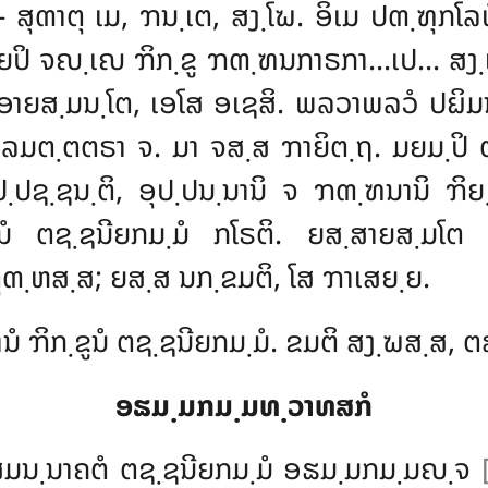
– ສຸຓາຕຸ ເມ, ຠນ຺ເຕ, ສງ຺ໂຆ
. ອິເມ ປຓ຺ຑຸກໂ
ຍປິ ຈຎ຺ເຎ ຠິກ຺ຂູ ຠຓ຺ຑນກາຣກາ…ເປ… ສງ຺ເ
ຫ, ອາຍສ຺ມນ຺ໂຕ, ເອໂສ ອເຊສິ. ພລວາພລວໍ ປຏິ
ມຕ຺ຕຕຣາ ຈ. ມາ ຈສ຺ສ ຠາຍິຕ຺ຖ. ມຍມ຺ປິ ຕຸມ
຺ປຊ຺ຊນ຺ຕິ, ອຸປ຺ປນ຺ນານິ ຈ ຠຓ຺ຑນານິ ຠິຍ
ູນໍ ຕຊ຺ຊນີຍກມ຺ມໍ ກໂຣຕິ. ຍສ຺ສາຍສ຺ມໂຕ ຂ
ຸຓ຺ຫສ຺ສ; ຍສ຺ສ ນກ຺ຂມຕິ, ໂສ ຠາເສຍ຺ຍ.
ໍ ຠິກ຺ຂູນໍ ຕຊ຺ຊນີຍກມ຺ມໍ. ຂມຕິ ສງ຺ຆສ຺ສ, ຕສ຺
ອຘມ຺ມກມ຺ມທ຺ວາທສກໍ
ິ ສມນ຺ນາຄຕໍ ຕຊ຺ຊນີຍກມ຺ມໍ ອຘມ຺ມກມ຺ມຎ຺ຈ