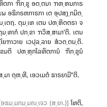
ລຫິຕກາ ຠິກ຺ຂູ ອຕ຺ຕນາ ຠຓ຺ຑນກາຣ
ຆ ອຘິກຣຓກາຣກາ ເຕ ອຸປສງ຺ກມິຕ຺
ມນ຺ເຕຖ. ຕຸມ຺ເຫ ເຕນ ປຓ຺ຑິຕຕຣາ ຈ
຺ຫາກໍ ປກ຺ຂາ ຠວິສ຺ສາມາ’ຕິ. ເຕນ
຺ໂຍຠາວາຍ ເວປຸລ຺ລາຍ ສໍວຕ຺ຕນ຺ຕິ.
ມຕິ ປຓ຺ຑຸກໂລຫິຕການໍ ຠິກ຺ຂູນໍ
ມາ ຕຸຓ຺ຫີ, ເອວເມຕໍ ຘາຣຍາມີ’’ຕິ.
[ອຘມ຺ມກມ຺ມຎ຺ເຈວ (ສ຺ຍາ.)]
ໂຫຕິ,