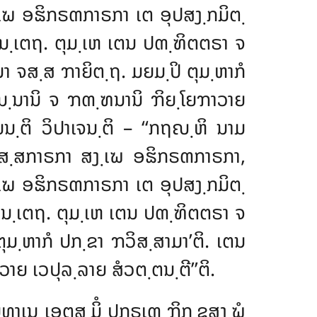
ຆ ອຘິກຣຓກາຣກາ ເຕ ອຸປສງ຺ກມິຕ຺
ິມນ຺ເຕຖ. ຕຸມ຺ເຫ ເຕນ ປຓ຺ຑິຕຕຣາ ຈ
ມາ ຈສ຺ສ ຠາຍິຕ຺ຖ. ມຍມ຺ປິ ຕຸມ຺ຫາກໍ
ປນ຺ນານິ ຈ ຠຓ຺ຑນານິ ຠິຍ຺ໂຍຠາວາຍ
ຍນ຺ຕິ ວິປາເຈນ຺ຕິ – ‘‘ກຖຎ຺ຫິ ນາມ
ສ຺ສກາຣກາ ສງ຺ເຆ ອຘິກຣຓກາຣກາ,
ຆ ອຘິກຣຓກາຣກາ ເຕ ອຸປສງ຺ກມິຕ຺
ນ຺ເຕຖ. ຕຸມ຺ເຫ ເຕນ ປຓ຺ຑິຕຕຣາ ຈ
຺ຫາກໍ ປກ຺ຂາ ຠວິສ຺ສາມາ’ຕິ. ເຕນ
າຍ ເວປຸລ຺ລາຍ ສໍວຕ຺ຕນ຺ຕີ’’ຕິ.
ິທາເນ ເອຕສ຺ມິໍ ປກຣເຓ ຠິກ຺ຂຸສງ຺ຆໍ