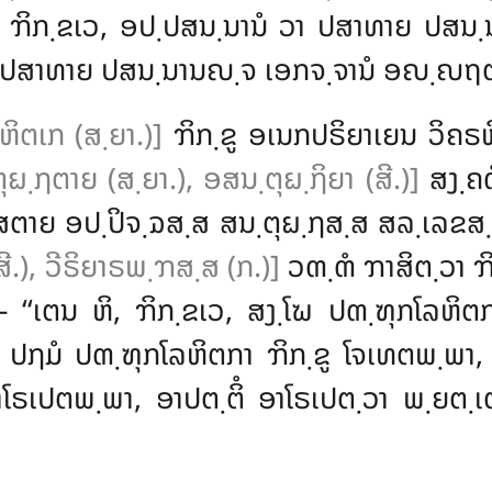
ໍ, ຠິກ຺ຂເວ, ອປ຺ປສນ຺ນານໍ ວາ ປສາທາຍ ປສນ຺ນ
຺ປສາທາຍ ປສນ຺ນານຎ຺ຈ ເອກຈ຺ຈານໍ ອຎ຺ຎຖຕ຺ຕ
ຫິຕເກ (ສ຺ຍາ.)]
ຠິກ຺ຂູ ອເນກປຣິຍາເຍນ ວິຄຣ
ຸຏ຺ຐຕາຍ (ສ຺ຍາ.), ອສນ຺ຕຸຏ຺ຐິຍາ (ສີ.)]
ສງ຺ຄ
ປສຕາຍ ອປ຺ປິຈ຺ຉສ຺ສ ສນ຺ຕຸຏ຺ຐສ຺ສ ສລ຺ເລຂສ
ີ.), ວີຣິຍາຣພ຺ຠສ຺ສ (ກ.)]
ວຓ຺ຓໍ ຠາສິຕ຺ວາ ຠິ
– ‘‘ເຕນ ຫິ, ຠິກ຺ຂເວ, ສງ຺ໂຆ ປຓ຺ຑຸກໂລຫິຕກາ
 ປຐມໍ ປຓ຺ຑຸກໂລຫິຕກາ ຠິກ຺ຂູ ໂຈເທຕພ຺ພາ,
ໂຣເປຕພ຺ພາ, ອາປຕ຺ຕິໍ ອາໂຣເປຕ຺ວາ ພ຺ຍຕ຺