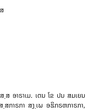
຺ສ
ກສ຺ສ ອາຣາເມ. ເຕນ ໂຂ ປນ ສມເຍນ
ສ຺ສກາຣກາ ສງ຺ເຆ ອຘິກຣຓກາຣກາ,