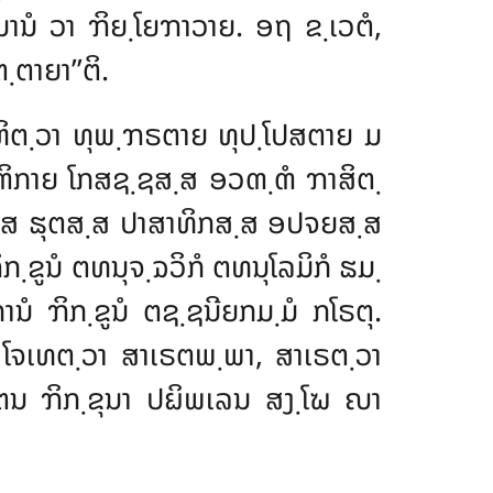
ານໍ ວາ ຠິຍ຺ໂຍຠາວາຍ. ອຖ ຂ຺ເວຕໍ,
າຍາ’’ຕິ.
ຫິຕ຺ວາ ທຸພ຺ຠຣຕາຍ ທຸປ຺ໂປສຕາຍ ມ
ຓິກາຍ ໂກສຊ຺ຊສ຺ສ
ອວຓ຺ຓໍ ຠາສິຕ຺
຺ສ ຘຸຕສ຺ສ ປາສາທິກສ຺ສ ອປຈຍສ຺ສ
ກ຺ຂູນໍ ຕທນຸຈ຺ຉວິກໍ ຕທນຸໂລມິກໍ
ຘມ຺
ນໍ ຠິກ຺ຂູນໍ ຕຊ຺ຊນີຍກມ຺ມໍ ກໂຣຕຸ.
 ໂຈເທຕ຺ວາ ສາເຣຕພ຺ພາ, ສາເຣຕ຺ວາ
ເຕນ ຠິກ຺ຂຸນາ ປຏິພເລນ ສງ຺ໂຆ ຎາ