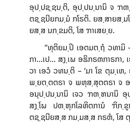
ອຸປ຺ປຊ຺ຊນ຺ຕິ, ອຸປ຺ປນ຺ນານິ ຈ ຠຓ
ຕຊ຺ຊນີຍກມ຺ມໍ ກໂຣຕິ. ຍສ຺ສາຍສ຺ມໂ
ຍສ຺ສ ນກ຺ຂມຕິ, ໂສ ຠາເສຍ຺ຍ.
‘‘ທຸຕິຍມ຺ປິ ເອຕມຕ຺ຖໍ ວທາມ
ກາ…ເປ… ສງ຺ເຆ ອຘິກຣຓກາຣກາ, ເ
ວາ ເອວໍ ວທນ຺ຕິ – ‘ມາ ໂຂ ຕຸມ຺ເຫ
,
ພ຺ຍຕ຺ຕຕຣາ ຈ ພຫຸສ຺ສຸຕຕຣາ ຈ ອລ
ອນຸປ຺ປນ຺ນານິ ເຈວ ຠຓ຺ຑນານິ ອຸປ
ສງ຺ໂຆ ປຓ຺ຑຸກໂລຫິຕການໍ ຠິກ຺ຂ
ຕຊ຺ຊນີຍສ຺ສ ກມ຺ມສ຺ສ ກຣຓໍ, ໂສ ຕ