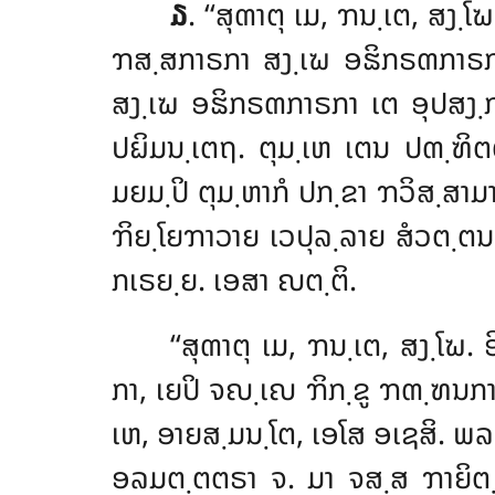
໓
. ‘‘ສຸຓາຕຸ ເມ, ຠນ຺ເຕ, ສ
ຠສ຺ສກາຣກາ ສງ຺ເຆ ອຘິກຣຓກາຣກ
ສງ຺ເຆ ອຘິກຣຓກາຣກາ ເຕ ອຸປສງ຺ກ
ປຏິມນ຺ເຕຖ. ຕຸມ຺ເຫ ເຕນ ປຓ຺ຑິ
ມຍມ຺ປິ ຕຸມ຺ຫາກໍ ປກ຺ຂາ ຠວິສ຺ສາມາ
ຠິຍ຺ໂຍຠາວາຍ ເວປຸລ຺ລາຍ ສໍວຕ຺ຕນ຺
ກເຣຍ຺ຍ. ເອສາ ຎຕ຺ຕິ.
‘‘ສຸຓາຕຸ ເມ, ຠນ຺ເຕ, ສງ຺ໂ
ກາ, ເຍປິ ຈຎ຺ເຎ ຠິກ຺ຂູ ຠຓ຺ຑນກາ
ເຫ, ອາຍສ຺ມນ຺ໂຕ, ເອໂສ ອເຊສິ. ພ
ອລມຕ຺ຕຕຣາ ຈ. ມາ ຈສ຺ສ ຠາຍິຕ຺ຖ