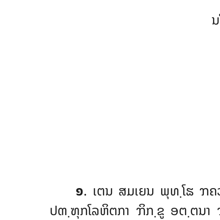
ນ
໑
. ເຕນ
ສມເຍນ ພຸທ຺ໂຘ ຠຄວ
ປຓ຺ຑຸກໂລຫິຕກາ ຠິກ຺ຂູ ອຕ຺ຕນ