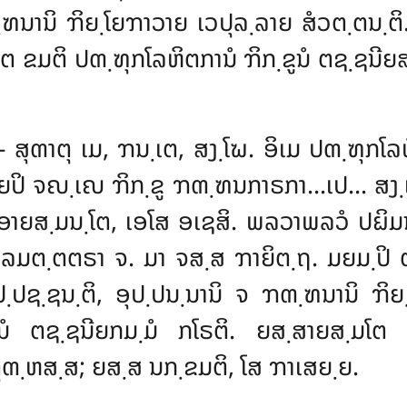
຺ຑນານິ ຠິຍ຺ໂຍຠາວາຍ ເວປຸລ຺ລາຍ ສໍວຕ຺ຕນ຺ຕິ.
ຕ ຂມຕິ ປຓ຺ຑຸກໂລຫິຕການໍ ຠິກ຺ຂູນໍ ຕຊ຺ຊນີ
ິ – ສຸຓາຕຸ ເມ, ຠນ຺ເຕ, ສງ຺ໂຆ. ອິເມ ປຓ຺ຑຸ
ຍປິ ຈຎ຺ເຎ ຠິກ຺ຂູ ຠຓ຺ຑນກາຣກາ…ເປ… ສງ຺ເ
 ອາຍສ຺ມນ຺ໂຕ, ເອໂສ ອເຊສິ. ພລວາພລວໍ ປຏິມ
ມຕ຺ຕຕຣາ ຈ. ມາ ຈສ຺ສ ຠາຍິຕ຺ຖ. ມຍມ຺ປິ ຕຸມ
຺ປຊ຺ຊນ຺ຕິ, ອຸປ຺ປນ຺ນານິ ຈ ຠຓ຺ຑນານິ ຠິຍ
ູນໍ ຕຊ຺ຊນີຍກມ຺ມໍ ກໂຣຕິ. ຍສ຺ສາຍສ຺ມໂຕ ຂ
ຸຓ຺ຫສ຺ສ; ຍສ຺ສ ນກ຺ຂມຕິ, ໂສ ຠາເສຍ຺ຍ.