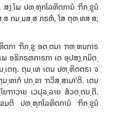
 ສງ຺ໂຆ ປຓ຺ຑຸກໂລຫິຕການໍ ຠິກ຺ຂູນໍ
ຍສ຺ສ ກມ຺ມສ຺ສ ກຣຓໍ, ໂສ ຕຸຓ຺ຫສ຺ສ;
ກໂລຫິຕກາ ຠິກ຺ຂູ ອຕ຺ຕນາ ຠຓ຺ຑນກາຣ
ຆ ອຘິກຣຓກາຣກາ ເຕ ອຸປສງ຺ກມິຕ຺
ນ຺ເຕຖ. ຕຸມ຺ເຫ ເຕນ ປຓ຺ຑິຕຕຣາ ຈ
຺ຫາກໍ ປກ຺ຂາ ຠວິສ຺ສາມາ’ຕິ. ເຕນ
຺ໂຍຠາວາຍ ເວປຸລ຺ລາຍ ສໍວຕ຺ຕນ຺ຕິ.
ມຕິ ປຓ຺ຑຸກໂລຫິຕການໍ ຠິກ຺ຂູນໍ