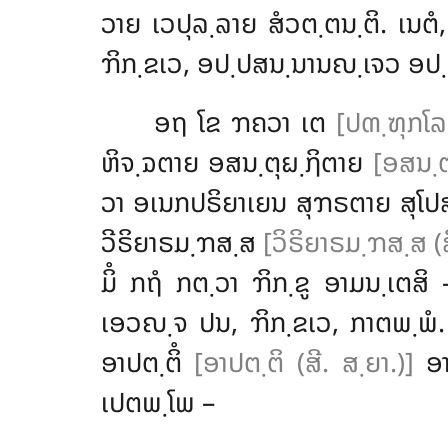
ວາຍ ເວປຸລ຺ລາຍ ສໍວຕ຺ຕນ຺ຕິ. ເນຕ
ຠິກ຺ຂເວ, ອປ຺ປສນ຺ນານຎ຺ເຈວ ອປ
ອຖ ໂຂ ຠຄວາ ເຕ
[ປຓ຺ຑຸກໂລ
ຫິຈ຺ຉຕາຍ
ອສນ຺ຕຸຏ຺ຐິຕາຍ
[ອສນ຺ຕ
ວາ ອເນກປຣິຍາເຍນ ສຸຠຣຕາຍ ສຸໂ
ວີຣິຍາຣມ຺ຠສ຺ສ
[ວິຣິຍາຣມ຺ຠສ຺ສ (ສ
ມິໍ ກຖໍ ກຕ຺ວາ ຠິກ຺ຂູ ອາມນ຺ເຕສິ 
ເອວຎ຺ຈ ປນ, ຠິກ຺ຂເວ, ກາຕພ຺ພໍ.
ອາປຕ຺ຕິໍ
[ອາປຕ຺ຕິ (ສີ. ສ຺ຍາ.)]
ອາ
ເປຕພ຺ໂພ –