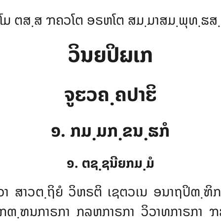
ໂມ ຕສ຺ສ ຠຄວໂຕ ອຣຫໂຕ ສມ຺ມາສມ຺ພຸທ຺ຘສ
ວິນຍປິຏເກ
ຈູຬວຄ຺ຄປາຬິ
໑. ກມ຺ມກ຺ຂນ຺ຘກໍ
໑. ຕຊ຺ຊນີຍກມ຺ມໍ
າ ສາວຕ຺ຖິຍໍ ວິຫຣຕິ ເຊຕວເນ ອນາຖປິຓ຺ຑິ
າ ຠຓ຺ຑນກາຣກາ ກລຫກາຣກາ ວິວາທກາຣກາ ຠ