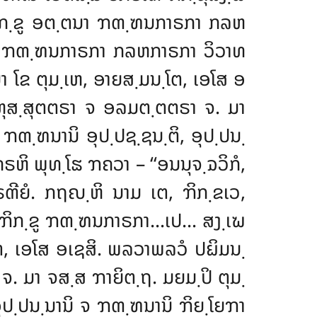
ຠິກ຺ຂູ ອຕ຺ຕນາ
ຠຓ຺ຑນກາຣກາ ກລຫ
ຂູ ຠຓ຺ຑນກາຣກາ ກລຫກາຣກາ ວິວາທ
 ໂຂ ຕຸມ຺ເຫ, ອາຍສ຺ມນ຺ໂຕ, ເອໂສ ອ
ຫຸສ຺ສຸຕຕຣາ ຈ ອລມຕ຺ຕຕຣາ ຈ. ມາ
 ຠຓ຺ຑນານິ ອຸປ຺ປຊ຺ຊນ຺ຕິ, ອຸປ຺ປນ຺
ິຄຣຫິ
ພຸທ຺ໂຘ ຠຄວາ – ‘‘ອນນຸຈ຺ຉວິກໍ,
ກຣຓີຍໍ. ກຖຎ຺ຫິ ນາມ ເຕ, ຠິກ຺ຂເວ,
 ຠິກ຺ຂູ ຠຓ຺ຑນກາຣກາ…ເປ… ສງ຺ເຆ
ໂຕ, ເອໂສ ອເຊສິ. ພລວາພລວໍ ປຏິມນ຺
 ມາ ຈສ຺ສ ຠາຍິຕ຺ຖ. ມຍມ຺ປິ ຕຸມ຺
ອຸປ຺ປນ຺ນານິ ຈ ຠຓ຺ຑນານິ ຠິຍ຺ໂຍຠາ