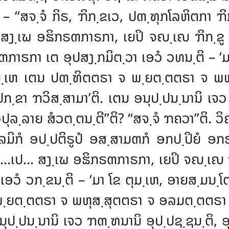
ິ – ‘‘ສຈ຺ຈໍ ກິຣ, ຠິກ຺ຂເວ, ປຓ຺ຑຸກໂລຫິຕກາ 
ສງ຺ເຆ ອຘິກຣຓກາຣກາ, ເຍປິ ຈຎ຺ເຎ ຠິກ຺
າຣກາ ເຕ ອຸປສງ຺ກມິຕ຺ວາ ເອວໍ ວທນ຺ຕິ – ‘ມາ
ຸມ຺ເຫ ເຕນ ປຓ຺ຑິຕຕຣາ ຈ ພ຺ຍຕ຺ຕຕຣາ ຈ ພ
ປກ຺ຂາ ຠວິສ຺ສາມາ’ຕິ. ເຕນ ອນຸປ຺ປນ຺ນານິ ເຈວ
ລ຺ລາຍ ສໍວຕ຺ຕນ຺ຕີ’’ຕິ? ‘‘ສຈ຺ຈໍ ຠຄວາ’’ຕິ. ວ
ໂລມິກໍ ອປ຺ປຕິຣູປໍ ອສ຺ສາມຓກໍ ອກປ຺ປິຍໍ ອ
…ເປ… ສງ຺ເຆ ອຘິກຣຓກາຣກາ, ເຍປິ ຈຎ຺ເຎ
ອວໍ ວກ຺ຂນ຺ຕິ – ‘ມາ ໂຂ ຕຸມ຺ເຫ, ອາຍສ຺ມນ຺
ພ຺ຍຕ຺ຕຕຣາ ຈ ພຫຸສ຺ສຸຕຕຣາ ຈ ອລມຕ຺ຕຕຣາ ຈ.
ນຸປ຺ປນ຺ນານິ ເຈວ ຠຓ຺ຑນານິ ອຸປ຺ປຊ຺ຊນ຺ຕິ, 