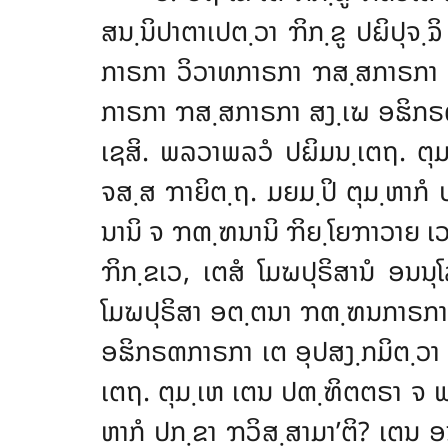
ສນ຺ນິປາຕາເປຕ຺ວາ ຠິກ຺ຂູ ປຏິປຸຈ຺ຉ
ກາຣກາ ວິວາທກາຣກາ ຠສ຺ສກາຣກາ 
ກາຣກາ ຠສ຺ສກາຣກາ ສງ຺ເຆ ອຘິກຣຓກ
ເຊສິ. ພລວາພລວໍ ປຏິມນ຺ເຕຖ. ຕ
ຈສ຺ສ ຠາຍິຕ຺ຖ. ມຍມ຺ປິ ຕຸມ຺ຫາກໍ 
ນານິ ຈ ຠຓ຺ຑນານິ ຠິຍ຺ໂຍຠາວາຍ ເວປຸ
ຠິກ຺ຂເວ, ເຕສໍ ໂມຆປຸຣິສານໍ ອນນຸ
ໂມຆປຸຣິສາ ອຕ຺ຕນາ ຠຓ຺ຑນກາຣກາ
ອຘິກຣຓກາຣກາ ເຕ ອຸປສງ຺ກມິຕ຺ວາ ເ
ເຕຖ. ຕຸມ຺ເຫ ເຕນ ປຓ຺ຑິຕຕຣາ ຈ 
ຫາກໍ ປກ຺ຂາ ຠວິສ຺ສາມາ’ຕິ? ເຕນ ອ