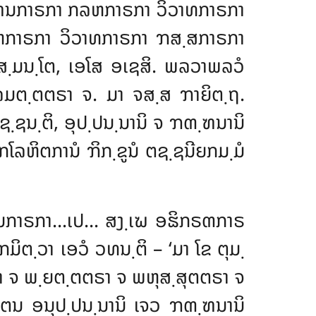
ຠຓ຺ຑນກາຣກາ ກລຫກາຣກາ ວິວາທກາຣກາ
ຫກາຣກາ ວິວາທກາຣກາ ຠສ຺ສກາຣກາ
ຍສ຺ມນ຺ໂຕ, ເອໂສ ອເຊສິ. ພລວາພລວໍ
ລມຕ຺ຕຕຣາ ຈ. ມາ ຈສ຺ສ ຠາຍິຕ຺ຖ.
ຊ຺ຊນ຺ຕິ, ອຸປ຺ປນ຺ນານິ ຈ ຠຓ຺ຑນານິ
ໂລຫິຕການໍ ຠິກ຺ຂູນໍ ຕຊ຺ຊນີຍກມ຺ມໍ
ຓ຺ຑນກາຣກາ…ເປ… ສງ຺ເຆ ອຘິກຣຓກາຣ
ຕ຺ວາ ເອວໍ ວທນ຺ຕິ – ‘ມາ ໂຂ ຕຸມ຺
ຣາ ຈ ພ຺ຍຕ຺ຕຕຣາ ຈ ພຫຸສ຺ສຸຕຕຣາ ຈ
ເຕນ ອນຸປ຺ປນ຺ນານິ ເຈວ ຠຓ຺ຑນານິ