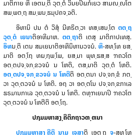
ມາຕິກາຍ ຫິ ເອຕນ຺ຕິ ວຸຕ຺ຕໍ ວິນຍປິຏກໍເຍວ ສາມຎ຺ຎໂຕ
ສພ຺ພຕ຺ຖ ສມ຺ພນ຺ຘມຸປຄຈ຺ຉຕິ.
ອິທານິ ປນ ຕໍ ວິສຸໍ ນີຫຣິຕ຺ວາ ທສ຺ເສນ຺ໂຕ
ຕຕ຺ຖ
ວຸຕ຺ຕໍ ເຍນາ
ຕິອາທິມາຫ.
ຕຕ຺ຖາ
ຕິ ເຕສຸ ມາຕິກາປເທສຸ.
ອິທ
ນ຺ຕິ ເຕນ ສມເຍນາຕິອາທິນິທານວຈນໍ.
ຫິ
-ສທ຺ໂທ ຍສ຺
ມາຕິ ອຕ຺ໂຖ ທຏ຺ຐພ຺ໂພ, ຍສ຺ມາ ພຸທ຺ຘສ຺ສ ຠຄວໂຕ
ອຕ຺ຕປຈ຺ຈກ຺ຂວຈນໍ ນ ໂຫຕິ, ຕສ຺ມາຕິ ວຸຕ຺ຕໍ ໂຫຕິ.
ອຕ຺ຕປຈ຺ຈກ຺ຂວຈນໍ ນ ໂຫຕີ
ຕິ ອຕ຺ຕນາ ປຈ຺ຈກ຺ຂໍ ກຕ຺
ວາ ວຸຕ຺ຕວຈນໍ ນ ໂຫຕິ. ອຖ
ວາ ອຕ຺ຕໂນ ປຈ຺ຈກ຺ຂກາເລ
ຘຣມານກາເລ ວຸຕ຺ຕວຈນໍ ນ ໂຫຕິ. ຕທຸຠເຍນາປິ ຠຄວໂຕ
ວຸຕ຺ຕວຈນໍ ນ ໂຫຕີຕິ ອຕ຺ໂຖ.
ປຐມມຫາສງ຺ຄີຕິກຖາວຓ຺ຓນາ
ປຐມມຫາສງ຺ຄີຕິ ນາມ ເຈສາ
ຕິ ເອຕ຺ຖ
ຈ
-ສທ຺ໂທ