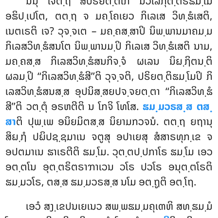
ນນຸ ເຈຕ຺ຖ ສປຣິຍຕ຺ຕິໂກ ນວໂລກຸຕ຺ຕຣຘມ຺ໂມ
ອຘິປ຺ເປໂຕ, ຕຕ຺ຖ ຈ ມຄ຺ໂຄເຍວ ກິເລເສ ວິທ຺ຘໍເສຕິ,
ເນຕເຣຕິ ເຈ? ວຸຈ຺ຈເຕ – ມຄ຺ຄສ຺ສາປິ ນິພ຺ພານມາຄມ຺ມ
ກິເລສວິທ຺ຘໍສນໂຕ ນິພ຺ພານມ຺ປິ ກິເລເສ ວິທ຺ຘໍເສຕິ ນາມ,
ມຄ຺ຄສ຺ສ ກິເລສວິທ຺ຘໍສນກິຈ຺ຈໍ ຜເລນ ນິຏ຺ຐິຕນ຺ຕິ
ຜລມ຺ປິ ‘‘ກິເລສວິທ຺ຘໍສີ’’ຕິ ວຸຈ຺ຈຕິ, ປຣິຍຕ຺ຕິຘມ຺ໂມປິ ກິ
ເລສວິທ຺ຘໍສນສ຺ສ ອຸປນິສ຺ສຍປຈ຺ຈຍຕ຺ຕາ ‘‘ກິເລສວິທ຺ຘໍ
ສີ’’ຕິ ວຕ຺ຕຸໍ ອຣຫຕີຕິ ນ ໂກຈິ ໂທໂສ.
ຘມ຺ມວຣສ຺ສ ຕສ຺
ສາ
ຕິ ປຸພ຺ເພ ອນິຍມິຕສ຺ສ ນິຍາມກວຈນໍ. ຕຕ຺ຖ ຍຖານຸ
ສິຏ຺ຐໍ ປຏິປຊ຺ຊມາເນ ຈຕູສຸ ອປາເຍສຸ ສໍສາຣທຸກ຺ເຂ ຈ
ອປຕມາເນ ຘາເຣຕີຕິ ຘມ຺ໂມ. ວຸຕ຺ຕປ຺ປກາໂຣ ຘມ຺ໂມ ເອວ
ອຕ຺ຕໂນ ອຸຕ຺ຕຣິຕຣາຠາເວນ ວໂຣ ປວໂຣ ອນຸຕ຺ຕໂຣຕິ
ຘມ຺ມວໂຣ, ຕສ຺ສ ຘມ຺ມວຣສ຺ສ ນໂມ ອຕ຺ຖູຕິ ອຕ຺ໂຖ.
ເອວໍ ສງ຺ເຂປນເຍເນວ ສພ຺ພຘມ຺ມຄຸເຓຫິ ສທ຺ຘມ຺ມໍ