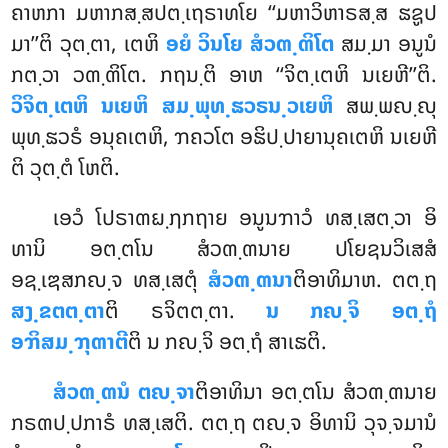
ຄາຫກາ ມຫາກສ຺ສປຕ຺ເຖຣາທໂຍ ‘‘ມຫາວິຫາຣສ຺ສ ຘຊູປ
ມາ’’ຕິ ວຸຕ຺ຕາ, ເຕຫິ
ອຍໍ ວິນໂຍ ສໍວຓ຺ຓິໂຕ
ສມ຺ມາ ອນູນໍ
ກຕ຺ວາ ວຓ຺ຓິໂຕ. ກຖນ຺ຕິ ອາຫ ‘‘ຈິຕ຺ເຕຫິ ນເຍຫີ’’ຕິ.
ວິຈິຕ຺ເຕຫິ ນເຍຫິ ສມ຺ພຸທ຺ຘວຣນ຺ວເຍຫິ
ສພ຺ພຎ຺ຎຸ
ພຸທ຺ຘວຣໍ ອນຸຄເຕຫິ, ຠຄວໂຕ ອຘິປ຺ປາຍານຸຄເຕຫິ ນເຍຫີ
ຕິ ວຸຕ຺ຕໍ ໂຫຕິ.
ເອວໍ ໂປຣາຓຏ຺ຐກຖາຍ ອນູນຠາວໍ ທສ຺ເສຕ຺ວາ ອິ
ທານິ ອຕ຺ຕໂນ ສໍວຓ຺ຓນາຍ ປໂຍຊນວິເສສໍ
ອຊ຺ເຌສກຎ຺ຈ ທສ຺ເສຕຸໍ
ສໍວຓ຺ຓນາ
ຕິອາທິມາຫ. ຕຕ຺ຖ
ສງ຺ຂຕຕ຺ຕາ
ຕິ ຣຈິຕຕ຺ຕາ.
ນ ກຎ຺ຈິ ອຕ຺ຖໍ
ອຠິສມ຺ຠຸຓາຕີ
ຕິ ນ ກຎ຺ຈິ ອຕ຺ຖໍ ສາເຘຕິ.
ສໍວຓ຺ຓນໍ ຕຎ຺ຈາ
ຕິອາທິນາ ອຕ຺ຕໂນ ສໍວຓ຺ຓນາຍ
ກຣຓປ຺ປກາຣໍ ທສ຺ເສຕິ. ຕຕ຺ຖ ຕຎ຺ຈ ອິທານິ ວຸຈ຺ຈມານໍ