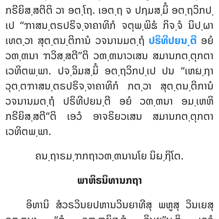
ກຣີຍິສ຺ສຕີຕິ ວາ ອຕ຺ໂຖ. ເອຕ຺ຖ ຈ ປຐມສ຺ມິໍ ອຕ຺ຖວິກປ຺
ເປ ‘‘ຠາສນ຺ຕຣປຣິຈ຺ຈາຄາທິກໍ ຈຕຸພ຺ພິຘໍ ກິຈ຺ຈໍ ນິປ຺ຜາ
ເທຕ຺ວາ ສຸຕ຺ຕນ຺ຕິການໍ ວຈນານມຕ຺ຖໍ
ປຣິທີປຍນ຺ຕີ
ອຍໍ
ວຓ຺ຓນາ ຠວິສ຺ສຕີ’’ຕິ ວຓ຺ຓນາວເສນ ສມານກຕ຺ຕຸກຕາ
ເວທິຕພ຺ພາ. ປຈ຺ຉິມສ຺ມິໍ ອຕ຺ຖວິກປ຺ເປ ປນ ‘‘ເຫຏ຺ຐາ
ວຸຕ຺ຕຠາສນ຺ຕຣປຣິຈ຺ຈາຄາທິກໍ ກຕ຺ວາ ສຸຕ຺ຕນ຺ຕິການໍ
ວຈນານມຕ຺ຖໍ ປຣິທີປຍນ຺ຕີ ອຍໍ ວຓ຺ຓນາ ອມ຺ເຫຫິ
ກຣີຍິສ຺ສຕີ’’ຕິ ເອວໍ ອາຈຣິຍວເສນ ສມານກຕ຺ຕຸກຕາ
ເວທິຕພ຺ພາ.
ຄນ຺ຖາຣມ຺ຠກຖາວຓ຺ຓນານໂຍ ນິຏ຺ຐິໂຕ.
ພາຫິຣນິທານກຖາ
ອິທານິ
ສໍວຣວິນຍປຫານວິນຍາທີສຸ ພຫູສຸ ວິນເຍສຸ