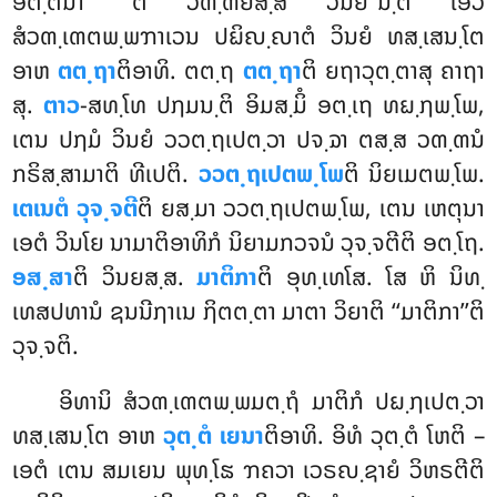
ອຕ຺ຕນາ ‘‘ຕໍ ວຓ຺ຓຍິສ຺ສໍ ວິນຍ’’ນ຺ຕິ ເອວໍ
ສໍວຓ຺ເຓຕພ຺ພຠາເວນ ປຏິຎ຺ຎາຕໍ ວິນຍໍ ທສ຺ເສນ຺ໂຕ
ອາຫ
ຕຕ຺ຖາ
ຕິອາທິ. ຕຕ຺ຖ
ຕຕ຺ຖາ
ຕິ ຍຖາວຸຕ຺ຕາສຸ ຄາຖາ
ສຸ.
ຕາວ
-ສທ຺ໂທ ປຐມນ຺ຕິ ອິມສ຺ມິໍ ອຕ຺ເຖ ທຏ຺ຐພ຺ໂພ,
ເຕນ ປຐມໍ ວິນຍໍ ວວຕ຺ຖເປຕ຺ວາ
ປຈ຺ຉາ ຕສ຺ສ ວຓ຺ຓນໍ
ກຣິສ຺ສາມາຕິ ທີເປຕິ.
ວວຕ຺ຖເປຕພ຺ໂພ
ຕິ ນິຍເມຕພ຺ໂພ.
ເຕເນຕໍ ວຸຈ຺ຈຕີ
ຕິ ຍສ຺ມາ ວວຕ຺ຖເປຕພ຺ໂພ, ເຕນ ເຫຕຸນາ
ເອຕໍ ວິນໂຍ ນາມາຕິອາທິກໍ ນິຍາມກວຈນໍ ວຸຈ຺ຈຕີຕິ ອຕ຺ໂຖ.
ອສ຺ສາ
ຕິ ວິນຍສ຺ສ.
ມາຕິກາ
ຕິ ອຸທ຺ເທໂສ. ໂສ ຫິ ນິທ຺
ເທສປທານໍ ຊນນີຐາເນ ຐິຕຕ຺ຕາ ມາຕາ ວິຍາຕິ ‘‘ມາຕິກາ’’ຕິ
ວຸຈ຺ຈຕິ.
ອິທານິ ສໍວຓ຺ເຓຕພ຺ພມຕ຺ຖໍ ມາຕິກໍ ປຏ຺ຐເປຕ຺ວາ
ທສ຺ເສນ຺ໂຕ ອາຫ
ວຸຕ຺ຕໍ ເຍນາ
ຕິອາທິ. ອິທໍ ວຸຕ຺ຕໍ ໂຫຕິ –
ເອຕໍ ເຕນ ສມເຍນ ພຸທ຺ໂຘ ຠຄວາ ເວຣຎ຺ຊາຍໍ ວິຫຣຕີຕິ