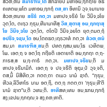
ສໍວຓ຺ຓນໍ
ສມາຣຠນ຺ໂຕ
ສກລາຍປິ ມຫາອຏ຺ຐກຖາຍ ອິຘ
ຄເຫຕພ຺ພໂຕ ມຫາອຏ຺ຐກຖໍ
ຕສ຺ສາ
ອິທານິ ວຸຈ຺ຈມານາຍ
ສໍວຓ຺ຓນາຍ
ສຣີຣໍ ກຕ຺ວາ
ມຫາປຈ຺ຈຣິຍໍ ໂຍ ວິນິຈ຺ຉໂຍ
ວຸຕ຺ໂຕ, ຕເຖວ ກຸຣຸນ຺ທີນາມາທີສຸ
ວິສ຺ສຸຕາສຸ ອຏ຺ຐກຖາສຸ
ໂຍ ວິນິຈ຺ຉໂຍ
ວຸຕ຺ໂຕ, ຕໂຕປິ ວິນິຈ຺ຉຍໂຕ ຍຸຕ຺ຕມຕ຺ຖໍ
ອປຣິຈ຺ຈຊນ຺ໂຕ
ອນ຺ໂຕຄຘຕ຺ເຖຣວາທໍ ກຕ຺ວາ
ສໍວຓ຺ຓນໍ
ສມ຺ມາ
ສມາຣຠິສ຺ສ
ນ຺ຕິ ປທຕ຺ຖສມ຺ພນ຺ໂຘ ເວທິຕພ຺
ໂພ. ເອຕ຺ຖ ຈ ອຕ຺ໂຖ ກຖີຍຕິ ເອຕາຍາຕິ ອຏ຺ຐກຖາ ຕ຺ຖ-
ກາຣສ຺ສ ຏ຺ຐ-ກາຣໍ ກຕ຺ວາ.
ມຫາປຈ຺ຈຣິຍ
ນ຺ຕິ ມ
ຫາປຈ຺ຈຣີນາມິກໍ. ເອຕ຺ຖ ຈ ປຈ຺ຈຣີຕິ ອຸຬຸມ຺ປໍ ວຸຈ຺ຈຕິ,
ຕສ຺ມິໍ ນິສີທິຕ຺ວາ ກຕຕ຺ຕາ ຕເມວ ນາມໍ ຊາຕໍ. ‘‘ກຸຣຸນ຺
ທີວລ຺ລິວິຫາໂຣ ນາມ ອຕ຺ຖິ, ຕຕ຺ຖ ກຕຕ຺ຕາ ‘ກຸຣຸນ຺ທີ’ຕິ
ນາມໍ ຊາຕ’’ນ຺ຕິ ວທນ຺ຕິ.
ອາທິ
ສທ຺ເທນ ອນ຺ຘກຏ຺ຐກຖໍ
ສງ຺ເຂປຏ຺ຐກຖຎ຺ຈ ສງ຺ຄຓ຺ຫາຕິ.