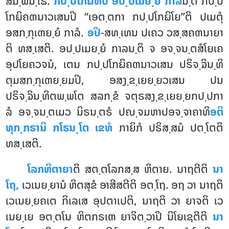
ສມ຺ພນ຺ໂຘ.
ກປ຺ປໂກຏີຫິປິ ອປ຺ປເມຍ຺ຍໍ ກາລ
ນ຺ຕິ
ກປ຺ປ
ໂກຏິຄຓນາວເສນປິ ‘‘ເອຕ຺ຕກາ ກປ຺ປໂກຏິໂຍ’’ຕິ ປເມຕຸໍ
ອສກ຺ກຸເຓຍ຺ຍໍ ກາລໍ.
ອປິ
-ສທ຺ເທນ ປເຄວ ວສ຺ສຄຓນາຍາ
ຕິ ທສ຺ເສຕິ. ອປ຺ປເມຍ຺ຍໍ ກາລນ຺ຕິ ຈ ອຈ຺ຈນ຺ຕສໍໂຍເຄ
ອຸປໂຍຄວຈນໍ, ເຕນ ກປ຺ປໂກຏິຄຓນາວເສນ ປຣິຈ຺ຉິນ຺ທິ
ຕຸມສກ຺ກຸເຓຍ຺ຍມປິ, ອສງ຺ຂ຺ເຍຍ຺ຍວເສນ ປນ
ປຣິຈ຺ຉິນ຺ທິຕພ຺ພໂຕ ສລກ຺ຂໍ ຈຕຸຣສງ຺ຂ຺ເຍຍ຺ຍກປ຺ປກາ
ລໍ ອຈ຺ຈນ຺ຕເມວ ນິຣນ຺ຕຣໍ ປຎ຺ຈມຫາປອຈ຺ຈາຄາທິ
ອຕິ
ທຸກ຺ກຣານິ ກໂຣນ຺ໂຕ ເຂທໍ
ກາຍິກໍ ປຣິສ຺ສມໍ ປຕ຺ໂຕຕິ
ທສ຺ເສຕິ.
ໂລກຫິຕາຍາ
ຕິ ສຕ຺ຕໂລກສ຺ສ ຫິຕາຍ. ນາຖຕີຕິ
ນາ
ໂຖ,
ເວເນຍ຺ຍານໍ ຫິຕສຸຂໍ ອາສີສຕີຕິ ອຕ຺ໂຖ. ອຖ ວາ ນາຖຕິ
ເວເນຍ຺ຍຄເຕ ກິເລເສ ອຸປຕາເປຕິ, ນາຖຕິ ວາ ຍາຈຕິ ເວ
ເນຍ຺ເຍ ອຕ຺ຕໂນ ຫິຕກຣເຓ ຍາຈິຕ຺ວາປິ ນິໂຍເຊຕີຕິ
ນາ