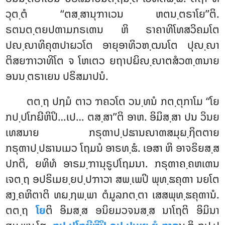
ວຸຕ຺ຕໍ ‘‘ຕສ຺ສານຸຠາເວນ ຫຕນ຺ຕຣາໂຍ’’ຕິ.
ຣຕນຕ຺ຕຍປຓາມກຣເຓນ ຫິ ຣາຄາທິໂທສວິຄມໂຕ
ປຎ຺ຎາທິຄຸຓປາຏວໂຕ ອາຍຸອາທິວຑ຺ຒນໂຕ ປຸຎ຺ຎາ
ຕິສຍຠາວາທິໂຕ ຈ ໂຫເຕວ ຍຖາປຏິຎ຺ຎາຕສໍວຓ຺ຓນາຍ
ອນນ຺ຕຣາເຍນ ປຣິສມາປນໍ.
ຕຕ຺ຖ ປຐມໍ ຕາວ ຠຄວໂຕ ວນ຺ທນໍ ກຕ຺ຕຸກາໂມ ‘‘ໂຍ
ກປ຺ປໂກຏີຫິປິ…ເປ… ຕສ຺ສາ’’ຕິ ອາຫ. ອິມິສ຺ສາ ປນ ວິນຍ
ເທສນາຍ ກຣຸຓາປ຺ປຘານຎາຓສມຸຏ຺ຐິຕຕາຍ
ກຣຸຓາປ຺ປຘານເມວ ໂຖມນໍ ອາຣທ຺ຘໍ. ເອສາ ຫິ ອາຈຣິຍສ຺ສ
ປກຕິ, ຍທິທໍ ອາຣມ຺ຠານຸຣູປໂຖມນາ. ກຣຸຓາຄ຺ຄຫເຓນ
ເຈຕ຺ຖ ອປຣິເມຍ຺ຍປ຺ປຠາວາ ສພ຺ເພປິ ພຸທ຺ຘຄຸຓາ ນຍໂຕ
ສງ຺ຄຫິຕາຕິ ທຏ຺ຐພ຺ພາ ຕໍມູລກຕ຺ຕາ ເສສພຸທ຺ຘຄຸຓານໍ.
ຕຕ຺ຖ
ໂຍ
ຕິ ອິມສ຺ສ ອນິຍມວຈນສ຺ສ ນາໂຖຕິ ອິມິນາ