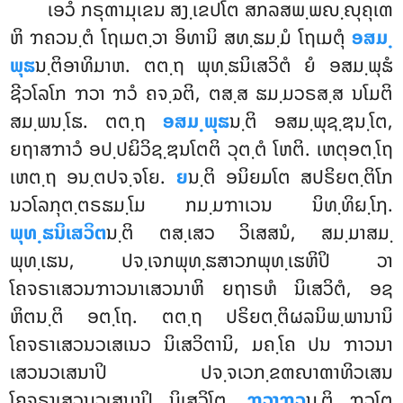
ເອວໍ ກຣຸຓາມຸເຂນ ສງ຺ເຂປໂຕ ສກລສພ຺ພຎ຺ຎຸຄຸເຓ
ຫິ ຠຄວນ຺ຕໍ ໂຖເມຕ຺ວາ ອິທານິ ສທ຺ຘມ຺ມໍ ໂຖເມຕຸໍ
ອສມ຺
ພຸຘ
ນ຺ຕິອາທິມາຫ. ຕຕ຺ຖ ພຸທ຺ຘນິເສວິຕໍ ຍໍ ອສມ຺ພຸຘໍ
ຊີວໂລໂກ ຠວາ ຠວໍ ຄຈ຺ຉຕິ, ຕສ຺ສ ຘມ຺ມວຣສ຺ສ ນໂມຕິ
ສມ຺ພນ຺ໂຘ. ຕຕ຺ຖ
ອສມ຺ພຸຘ
ນ຺ຕິ ອສມ຺ພຸຊ຺ຌນ຺ໂຕ,
ຍຖາສຠາວໍ ອປ຺ປຏິວິຊ຺ຌນໂຕຕິ ວຸຕ຺ຕໍ ໂຫຕິ. ເຫຕຸອຕ຺ໂຖ
ເຫຕ຺ຖ ອນ຺ຕປຈ຺ຈໂຍ.
ຍ
ນ຺ຕິ ອນິຍມໂຕ ສປຣິຍຕ຺ຕິໂກ
ນວໂລກຸຕ຺ຕຣຘມ຺ໂມ ກມ຺ມຠາເວນ ນິທ຺ທິຏ຺ໂຐ.
ພຸທ຺ຘນິເສວິຕ
ນ຺ຕິ ຕສ຺ເສວ ວິເສສນໍ, ສມ຺ມາສມ຺
ພຸທ຺ເຘນ, ປຈ຺ເຈກພຸທ຺ຘສາວກພຸທ຺ເຘຫິປິ ວາ
ໂຄຈຣາເສວນຠາວນາເສວນາຫິ ຍຖາຣຫໍ ນິເສວິຕໍ, ອຊ
ຫິຕນ຺ຕິ ອຕ຺ໂຖ. ຕຕ຺ຖ ປຣິຍຕ຺ຕິຜລນິພ຺ພານານິ
ໂຄຈຣາເສວນວເສເນວ ນິເສວິຕານິ, ມຄ຺ໂຄ ປນ ຠາວນາ
ເສວນວເສນາປິ ປຈ຺ຈເວກ຺ຂຓຎາຓາທິວເສນ
ໂຄຈຣາເສວນວເສນາປິ ນິເສວິໂຕ.
ຠວາຠວ
ນ຺ຕິ ຠວໂຕ