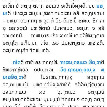
ສາທິກາຍໍ ຕຕ຺ຖ ຕຕ຺ຖ ສຍເມວ ອາວິຠວິສ຺ສຕິ. ປຸນ
ຍສ຺
ມາ
ຕິ ປທສ຺ສ ສມ຺ພນ຺ຘທສ຺ສນວເສນ ອຍໍ ອຕ຺ຖໂຍຊນາ
– ຍສ຺ມາ ອຏ຺ຐກຖາສຸ ວຸຕ຺ຕໍ ອິຘ ອິມສ຺ມິໍ ສາສເນ ສິກ຺ຂາ
ສຸ ສຄາຣວານໍ ປຓ຺ຑິຕານໍ ປມາຓເມວ, ຍສ຺ມາ ຈ ອຍໍ
ວຓ຺ຓນາປິ ຠາສນ຺ຕຣປຣິຈ຺ຈາຄາທິມຕ຺ຕວິສິຏ຺ຐຕາຍ
ອຕ຺ຖໂຕ ອຠິນ຺ນາ, ຕໂຕ ເອວ ປມາຓຠູຕາວ ເຫສ຺ສຕິ,
ຕສ຺ມາ ອນຸສິກ຺ຂິຕພ຺ພາຕິ.
ຕໂຕ
ຕິ ຕາຫິ ອຏ຺ຐກຖາຫິ.
ຠາສນ຺ຕຣເມວ ຫິຕ຺ວາ
ຕິ
ສີຫຬຠາສໍເຍວ ອປເນຕ຺ວາ.
ວິຕ຺ຖາຣມຄ຺ຄຎ຺ຈ ສ
ມາສຍິຕ຺ວາ
ຕິ ໂປຣາຓຏ຺ຐກຖາສຸ ຍຖາຐາເນ
ວຕ຺ຕພ຺ພມ຺ປິ ປທຕ຺ຖວິນິຈ຺ຉຍາທິກໍ ອຕິວິຕ຺ຖິຓ຺ເຓນ
ວຈນກ຺ກເມນ ເຈວ ວຸຕ຺ຕເມວ ອຕ຺ຖນຍໍ
ອປ຺ປມຕ຺ຕກວິເສເສນ ປຸນປ຺ປຸນໍ ກຖເນນ ຈ ຕຕ຺ຖ ຕຕ຺ຖ
ປປຎ຺ຈິຕໍ ຕາທິສໍ ວິຕ຺ຖາຣມຄ຺ຄໍ ປຫາຍ ສລ຺ລຫຸເກນ