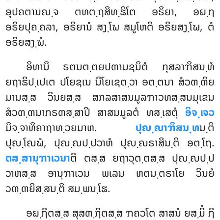
ອຸປຄຕານຎ຺ຈ ຕທຕ຺ຖສິທ຺ຘິໂຕ ອຣິຍາ, ອຏ຺ຐ
ອຣິຍປຸຄ຺ຄລາ, ອຣິຍານໍ ສງ຺ໂຆ ສມູໂຫຕິ ອຣິຍສງ຺ໂຆ, ຕໍ
ອຣິຍສງ຺ຆໍ.
ອິທານິ ຣຕນຕ຺ຕຍປຓາມຊນິຕໍ ກຸສລາຠິສນ຺ທໍ
ຍຖາຘິປ຺ເປເຕ ປໂຍຊເນ ນິໂຍເຊຕ຺ວາ ອຕ຺ຕນາ ສໍວຓ຺ຓິຍ
ມານສ຺ສ ວິນຍສ຺ສ ສກລສາສນມູລຠາວທສ຺ສນມຸເຂນ
ສໍວຓ຺ຓນາກຣຓສ຺ສາປິ ສາສນມູລຕໍ
ທສ຺ເສຕຸໍ
ອິຈ຺ເຈວ
ມິຈ຺ຈາທິຄາຖາທ຺ວຍມາຫ.
ປຸຎ຺ຎາຠິສນ຺ທ
ນ຺ຕິ
ປຸຎ຺ໂຎຆໍ, ປຸຎ຺ຎປ຺ປວາຫໍ ປຸຎ຺ຎຣາສິນ຺ຕິ ອຕ຺ໂຖ.
ຕສ຺ສານຸຠາເວນາ
ຕິ ຕສ຺ສ ຍຖາວຸຕ຺ຕສ຺ສ ປຸຎ຺ຎປ຺ປ
ວາຫສ຺ສ ອານຸຠາເວນ ພເລນ ຫຕນ຺ຕຣາໂຍ ວິນຍໍ
ວຓ຺ຓຍິສ຺ສນ຺ຕິ ສມ຺ພນ຺ໂຘ.
ອຏ຺ຐິຕສ຺ສ ສຸສຓ຺ຐິຕສ຺ສ ຠຄວໂຕ ສາສນໍ ຍສ຺ມິໍ ຐິ