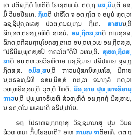
ເຕ ປຕິຏ຺ຐິຕໍ ໂຫຕີຕິ ໂຍເຊຕພ຺ພໍ. ຕຕ຺ຖ
ຍສ຺ມິ
ນ຺ຕິ ຍສ຺
ມິໍ ວິນຍປິຏເກ.
ຐິເຕ
ຕິ ປາຬິໂຕ ຈ ອຕ຺ຖໂຕ ຈ ອນູນໍ ຫຸຕ຺ວາ
ລຊ຺ຊີປຸຄ຺ຄເລສຸ ປວຕ຺ຕນຏ຺ເຐນ ຐິເຕ.
ສາສນ
ນ຺ຕິ
ສິກ຺ຂຕ຺ຕຍສງ຺ຄຫິຕໍ ສາສນໍ.
ອຏ຺ຐິຕສ຺ສາ
ຕິ ກາມສຸຂລ຺
ລິກຕ຺ຕກິລມຖານຸໂຍຄສງ຺ຂາເຕ ອນ຺ຕທ຺ວເຍ ອຏ຺ຐິຕສ຺ສ,
‘‘ປຣິນິພ຺ພຸຕສ຺ສປິ ຠຄວໂຕ’’ຕິປິ ວທນ຺ຕິ.
ສຸສຓ຺ຐິຕສ຺
ສາ
ຕິ ອນ຺ຕທ຺ວຍວິຣຫິຕາຍ ມຊ຺ຌິມາຍ ປຏິປທາຍ ສຸຏ຺ຐຸ
ຐິຕສ຺ສ.
ອມິສ຺ສ
ນ຺ຕິ ຠາວນປຸໍສກນິທ຺ເທໂສ, ນິກາຍ
ນ຺ຕຣລທ຺ຘີຫິ ອສມ຺ມິສ຺ສໍ ກຕ຺ວາ ອນາກຸລໍ ກຕ຺ວາ
ວຓ຺ຓຍິສ຺ສນ຺ຕິ ວຸຕ຺ຕໍ ໂຫຕິ.
ນິສ຺ສາຍ ປຸພ຺ພາຈຣິຍານຸ
ຠາວ
ນ຺ຕິ ປຸພ຺ພາຈຣິເຍຫິ ສໍວຓ຺ຓິຕໍ ອຏ຺ຐກຖໍ ນິສ຺ສາຍ,
ນ ອຕ຺ຕໂນ ພເລນາຕິ ອຘິປ຺ປາໂຍ.
ອຖ ໂປຣາຓຏ຺ຐກຖາສຸ ວິຊ຺ຊມານາສຸ ປຸນ ວິນຍ
ສໍວຓ຺ຓນາ ກິໍປໂຍຊນາຕິ? ອາຫ
ກາມຎ຺ຈາ
ຕິອາທິ. ຕຕ຺ຖ