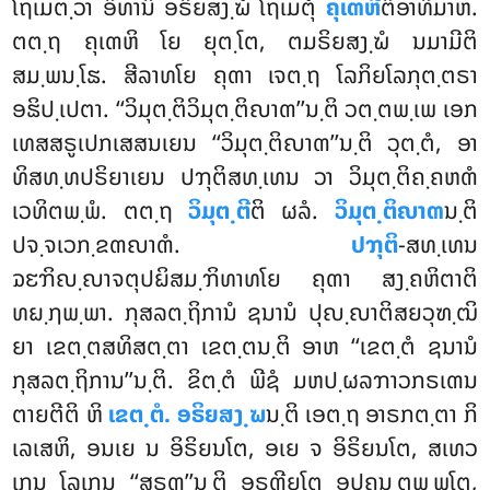
ໂຖເມຕ຺ວາ ອິທານິ ອຣິຍສງ຺ຆໍ ໂຖເມຕຸໍ
ຄຸເຓຫີ
ຕິອາທິມາຫ.
ຕຕ຺ຖ ຄຸເຓຫິ ໂຍ ຍຸຕ຺ໂຕ, ຕມຣິຍສງ຺ຆໍ ນມາມີຕິ
ສມ຺ພນ຺ໂຘ. ສີລາທໂຍ ຄຸຓາ ເຈຕ຺ຖ ໂລກິຍໂລກຸຕ຺ຕຣາ
ອຘິປ຺ເປຕາ. ‘‘ວິມຸຕ຺ຕິວິມຸຕ຺ຕິຎາຓ’’ນ຺ຕິ ວຕ຺ຕພ຺ເພ ເອກ
ເທສສຣູເປກເສສນເຍນ ‘‘ວິມຸຕ຺ຕິຎາຓ’’ນ຺ຕິ ວຸຕ຺ຕໍ, ອາ
ທິສທ຺ທປຣິຍາເຍນ ປຠຸຕິສທ຺ເທນ ວາ ວິມຸຕ຺ຕິຄ຺ຄຫຓໍ
ເວທິຕພ຺ພໍ. ຕຕ຺ຖ
ວິມຸຕ຺ຕີ
ຕິ ຜລໍ.
ວິມຸຕ຺ຕິຎາຓ
ນ຺ຕິ
ປຈ຺ຈເວກ຺ຂຓຎາຓໍ.
ປຠຸຕິ
-ສທ຺ເທນ
ຉຬຠິຎ຺ຎາຈຕຸປຏິສມ຺ຠິທາທໂຍ ຄຸຓາ ສງ຺ຄຫິຕາຕິ
ທຏ຺ຐພ຺ພາ. ກຸສລຕ຺ຖິການໍ ຊນານໍ ປຸຎ຺ຎາຕິສຍວຸຑ຺ຒິ
ຍາ ເຂຕ຺ຕສທິສຕ຺ຕາ ເຂຕ຺ຕນ຺ຕິ ອາຫ ‘‘ເຂຕ຺ຕໍ ຊນານໍ
ກຸສລຕ຺ຖິການ’’ນ຺ຕິ. ຂິຕ຺ຕໍ ພີຊໍ ມຫປ຺ຜລຠາວກຣເຓນ
ຕາຍຕີຕິ ຫິ
ເຂຕ຺ຕໍ. ອຣິຍສງ຺ຆ
ນ຺ຕິ ເອຕ຺ຖ ອາຣກຕ຺ຕາ ກິ
ເລເສຫິ, ອນເຍ ນ ອິຣິຍນໂຕ, ອເຍ ຈ ອິຣິຍນໂຕ, ສເທວ
ເກນ ໂລເກນ ‘‘ສຣຓ’’ນ຺ຕິ ອຣຓີຍໂຕ ອຸປຄນ຺ຕພ຺ພໂຕ,