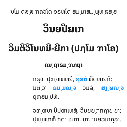
ນໂມ ຕສ຺ສ ຠຄວໂຕ ອຣຫໂຕ ສມ຺ມາສມ຺ພຸທ຺ຘສ຺ສ
ວິນຍປິຏເກ
ວິມຕິວິໂນທນີ-ຏີກາ (ປຐໂມ ຠາໂຄ)
ຄນ຺ຖາຣມ຺ຠກຖາ
ກຣຸຓາປຸຓ຺ຓຫທຍໍ
,
ສຸຄຕໍ
ຫິຕທາຍກໍ;
ນຕ຺ວາ
ຘມ຺ມຎ຺ຈ
ວິມລໍ,
ສງ຺ຆຎ຺ຈ
ຄຸຓສມ຺ປທໍ.
ວຓ຺ຓນາ ນິປຸຓາເຫສຸໍ, ວິນຍຏ຺ຐກຖາຍ ຍາ;
ປຸພ຺ພເກຫິ ກຕາ ເນກາ, ນານານຍສມາກຸລາ.