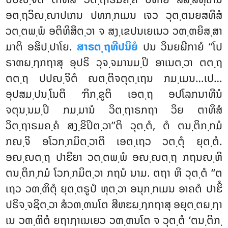
ອຕ຺ຖວິຎ຺ຎາປເກນ ປທກ຺ກເມນ ເຈວ ວຸຕ຺ຕນຍສທິສໍ
ວຕ຺ຕພ຺ພໍ ອຕິທິສິຕ຺ວາ ຈ ສງ຺ເຂປນເຍເນວ ວຓ຺ຓຍິສ຺ສາ
ມາຕິ ອຘິປ຺ປາໂຍ.
ສາຣຕ຺ຖທີປນິຍໍ
ປນ ວິນຍຏີກາຍໍ ‘‘ໂປ
ຣາຓຏ຺ຐກຖາສຸ ອຸປຣິ ວຸຈ຺ຈມານມ຺ປິ ອາເນຕ຺ວາ ຕຕ຺ຖ
ຕຕ຺ຖ ປປຎ຺ຈິຕໍ ຎຕ຺ຕິຈຕຸຕ຺ເຖນ ກມ຺ເມນ…ເປ…
ອຸປສມ຺ປນ຺ໂນຕິ ຠິກ຺ຂູຕິ ເອຕ຺ຖ ອປໂລກນາທີນໍ
ຈຕຸນ຺ນມ຺ປິ
ກມ຺ມານໍ ວິຕ຺ຖາຣກຖາ ວິຍ ຕາທິສໍ
ວິຕ຺ຖາຣມຄ຺ຄໍ ສງ຺ຂິປິຕ຺ວາ’’ຕິ ວຸຕ຺ຕໍ, ຕໍ ຕນ຺ຕິກ຺ກມໍ
ກຎ຺ຈິ ອໂວກ຺ກມິຕ຺ວາຕິ ເອຕ຺ເຖວ ວຕ຺ຕຸໍ ຍຸຕ຺ຕໍ.
ອຎ຺ຎຕ຺ຖ ປາຬິຍາ ວຕ຺ຕພ຺ພໍ ອຎ຺ຎຕ຺ຖ ກຖນຎ຺ຫິ
ຕນ຺ຕິກ຺ກມໍ ໂວກ຺ກມິຕ຺ວາ ກຖນໍ ນາມ. ຕຖາ ຫິ ວຸຕ຺ຕໍ ‘‘ຕ
ເຖວ ວຓ຺ຓິຕຸໍ ຍຸຕ຺ຕຣູປໍ ຫຸຕ຺ວາ ອນຸກ຺ກເມນ ອາຄຕໍ ປາຬິໍ
ປຣິຈ຺ຈຊິຕ຺ວາ ສໍວຓ຺ຓນໂຕ ສີຫຬຏ຺ຐກຖາສຸ ອຍຸຕ຺ຕຏ຺ຐາ
ເນ ວຓ຺ຓິຕໍ ຍຖາຐາເນເຍວ ວຓ຺ຓນໂຕ ຈ ວຸຕ຺ຕໍ ‘ຕນ຺ຕິກ຺