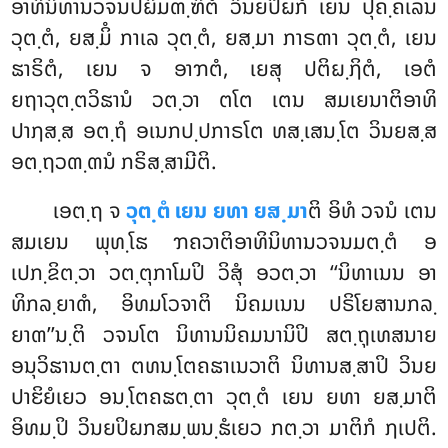
ອາທິນິທານວຈນປຏິມຓ຺ຑິຕໍ ວິນຍປິຏກໍ ເຍນ ປຸຄ຺ຄເລນ
ວຸຕ຺ຕໍ, ຍສ຺ມິໍ ກາເລ ວຸຕ຺ຕໍ, ຍສ຺ມາ ກາຣຓາ ວຸຕ຺ຕໍ, ເຍນ
ຘາຣິຕໍ, ເຍນ ຈ ອາຠຕໍ, ເຍສຸ ປຕິຏ຺ຐິຕໍ, ເອຕໍ
ຍຖາວຸຕ຺ຕວິຘານໍ ວຕ຺ວາ ຕໂຕ ເຕນ ສມເຍນາຕິອາທິ
ປາຐສ຺ສ ອຕ຺ຖໍ ອເນກປ຺ປກາຣໂຕ ທສ຺ເສນ຺ໂຕ ວິນຍສ຺ສ
ອຕ຺ຖວຓ຺ຓນໍ ກຣິສ຺ສາມີຕິ.
ເອຕ຺ຖ ຈ
ວຸຕ຺ຕໍ ເຍນ ຍທາ ຍສ຺ມາ
ຕິ ອິທໍ ວຈນໍ ເຕນ
ສມເຍນ ພຸທ຺ໂຘ ຠຄວາຕິອາທິນິທານວຈນມຕ຺ຕໍ ອ
ເປກ຺ຂິຕ຺ວາ ວຕ຺ຕຸກາໂມປິ ວິສຸໍ ອວຕ຺ວາ ‘‘ນິທາເນນ ອາ
ທິກລ຺ຍາຓໍ, ອິທມໂວຈາຕິ ນິຄມເນນ ປຣິໂຍສານກລ຺
ຍາຓ’’ນ຺ຕິ ວຈນໂຕ ນິທານນິຄມນານິປິ ສຕ຺ຖຸເທສນາຍ
ອນຸວິຘານຕ຺ຕາ ຕທນ຺ໂຕຄຘາເນວາຕິ ນິທານສ຺ສາປິ ວິນຍ
ປາຬິຍໍເຍວ ອນ຺ໂຕຄຘຕ຺ຕາ ວຸຕ຺ຕໍ ເຍນ ຍທາ ຍສ຺ມາຕິ
ອິທມ຺ປິ ວິນຍປິຏກສມ຺ພນ຺ຘໍເຍວ ກຕ຺ວາ ມາຕິກໍ ຐເປຕິ.