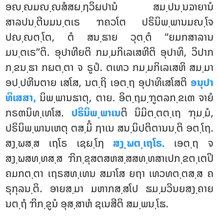
ອຎ຺ຎມຎ຺ຎສໍສຏ຺ຐວິຏປານໍ ສມ຺ປນ຺ນຉາຍານໍ
ສາລປນ຺ຕີນມນ຺ຕເຣ ຠຄວໂຕ ປຣິນິພ຺ພານມຎ຺ໂຈ
ປຎ຺ຎຕ຺ໂຕ, ຕໍ ສນ຺ຘາຍ ວຸຕ຺ຕໍ ‘‘ຍມກສາລານ
ມນ຺ຕເຣ’’ຕິ. ອຸປາທີຍຕິ ກມ຺ມກິເລເສຫີຕິ ອຸປາທິ, ວິປາກ
ກ຺ຂນ຺ຘາ ກຏຕ຺ຕາ ຈ ຣູປໍ. ຕເທວ ກມ຺ມກິເລເສຫິ ສມ຺ມາ
ອປ຺ປຫີນຕາຍ ເສໂສ, ນຕ຺ຖິ ເອຕ຺ຖ ອຸປາທິເສໂສຕິ
ອນຸປາ
ທິເສສາ,
ນິພ຺ພານຘາຕຸ, ຕາຍ. ອິຕ຺ຖມ຺ຠູຕລກ຺ຂເຓ
ຈາຍໍ
ກຣຓນິທ຺ເທໂສ.
ປຣິນິພ຺ພາເນ
ຕິ ນິມິຕ຺ຕຕ຺ເຖ ຠຸມ຺ມໍ,
ປຣິນິພ຺ພານເຫຕຸ ຕສ຺ມິໍ ຐາເນ ສນ຺ນິປຕິຕານນ຺ຕິ ອຕ຺ໂຖ.
ສງ຺ຆສ຺ສ ເຖໂຣ ເຊຏ຺ໂຐ
ສງ຺ຆຕ຺ເຖໂຣ
. ເອຕ຺ຖ ຈ
ສງ຺ຆສທ຺ທສ຺ສ ຠິກ຺ຂຸສຕສຫສ຺ສສທ຺ທສາເປກ຺ຂຕ຺ເຕປິ
ຄມກຕ຺ຕາ ເຖຣສທ຺ເທນ ສມາໂສ ຍຖາ ເທວທຕ຺ຕສ຺ສ ຄ
ຣຸກຸລນ຺ຕິ. ອາຍສ຺ມາ ມຫາກສ຺ສໂປ ຘມ຺ມວິນຍສງ຺ຄາຍ
ນຕ຺ຖໍ ຠິກ຺ຂູນໍ ອຸສ຺ສາຫໍ ຊເນສີຕິ ສມ຺ພນ຺ໂຘ.