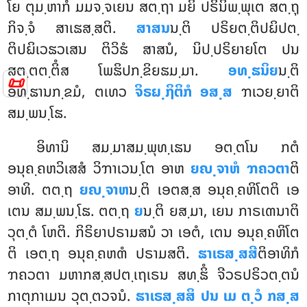
ໂຍ ຕຸມ຺ຫາກໍ ມມຈ຺ຈເຍນ ສຕ຺ຖາ ມຍິ ປຣິນິພ຺ພຸເຕ ສຕ຺ຖຸ
ກິຈ຺ຈໍ ສາເຘສ຺ສຕິ.
ສາສນ
ນ຺ຕິ ປຣິຍຕ຺ຕິປຏິປຕ຺
ຕິປຏິເວຘວເສນ ຕິວິຘໍ ສາສນໍ, ນິປ຺ປຣິຍາຍໂຕ ປນ
ສຕ຺ຕຕ຺ຕິໍສ ໂພຘິປກ຺ຂິຍຘມ຺ມາ.
ອທ຺ຘນິຍ
ນ຺ຕິ
📜
ອທ຺ຘານກ຺ຂມໍ, ຕເທວ
ຈິຣຏ຺ຐິຕິກໍ ອສ຺ສ
ຠເວຍ຺ຍາຕິ
ສມ຺ພນ຺ໂຘ.
ອິທານິ
ສມ຺ມາສມ຺ພຸທ຺ເຘນ ອຕ຺ຕໂນ ກຕໍ
ອນຸຄ຺ຄຫວິເສສໍ ວິຠາເວນ຺ໂຕ ອາຫ
ຍຎ຺ຈາຫໍ ຠຄວຕາ
ຕິ
ອາທິ. ຕຕ຺ຖ
ຍຎ຺ຈາຫ
ນ຺ຕິ ເອຕສ຺ສ ອນຸຄ຺ຄຫິໂຕຕິ ເອ
ເຕນ ສມ຺ພນ຺ໂຘ. ຕຕ຺ຖ
ຍ
ນ຺ຕິ ຍສ຺ມາ, ເຍນ ກາຣເຓນາຕິ
ວຸຕ຺ຕໍ ໂຫຕິ. ກິຣິຍາປຣາມສນໍ ວາ ເອຕໍ, ເຕນ ອນຸຄ຺ຄຫິໂຕ
ຕິ ເອຕ຺ຖ ອນຸຄ຺ຄຫຓໍ ປຣາມສຕິ.
ຘາເຣສ຺ສສີ
ຕິອາທິກໍ
ຠຄວຕາ ມຫາກສ຺ສປຕ຺ເຖເຣນ ສທ຺ຘິໍ ຈີວຣປຣິວຕ຺ຕນໍ
ກາຕຸກາເມນ ວຸຕ຺ຕວຈນໍ.
ຘາເຣສ຺ສສິ ປນ ເມ ຕ຺ວໍ ກສ຺ສ