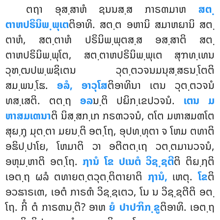
ຕຖາ ອຸສ຺ສາຫໍ ຊນນສ຺ສ ກາຣຓມາຫ
ສຕ຺
ຕາຫປຣິນິພ຺ພຸເຕ
ຕິອາທິ. ສຕ຺ຕ ອຫານິ ສມາຫຏານິ ສຕ຺
ຕາຫໍ, ສຕ຺ຕາຫໍ ປຣິນິພ຺ພຸຕສ຺ສ ອສ຺ສາຕິ ສຕ຺
ຕາຫປຣິນິພ຺ພຸໂຕ, ສຕ຺ຕາຫປຣິນິພ຺ພຸເຕ ສຸຠທ຺ເທນ
ວຸຑ຺ຒປພ຺ພຊິເຕນ ວຸຕ຺ຕວຈນມນຸສ຺ສຣນ຺ໂຕຕິ
ສມ຺ພນ຺ໂຘ.
ອລໍ, ອາວຸໂສ
ຕິອາທິນາ ເຕນ ວຸຕ຺ຕວຈນໍ
ທສ຺ເສຕິ. ຕຕ຺ຖ
ອລ
ນ຺ຕິ ປຏິກ຺ເຂປວຈນໍ.
ເຕນ ມ
ຫາສມເຓນາ
ຕິ ນິສ຺ສກ຺ເກ ກຣຓວຈນໍ, ຕໂຕ ມຫາສມຓໂຕ
ສຸຏ຺ຐຸ ມຸຕ຺ຕາ ມຍນ຺ຕິ ອຕ຺ໂຖ, ອຸປທ຺ທຸຕາ ຈ ໂຫມ ຕທາຕິ
ອຘິປ຺ປາໂຍ, ໂຫມາຕິ ວາ ອຕີຕຕ຺ເຖ ວຕ຺ຕມານວຈນໍ,
ອຫຸມ຺ຫາຕິ ອຕ຺ໂຖ.
ຐານໍ ໂຂ ປເນຕໍ ວິຊ຺ຊຕີ
ຕິ ຕິຏ຺ຐຕິ
ເອຕ຺ຖ ຜລໍ ຕທາຍຕ຺ຕວຸຕ຺ຕິຕາຍາຕິ
ຐານໍ,
ເຫຕຸ.
ໂຂ
ຕິ
ອວຘາຣເຓ, ເອຕໍ ກາຣຓໍ ວິຊ຺ຊເຕວ, ໂນ ນ ວິຊ຺ຊຕີຕິ ອຕ຺
ໂຖ. ກິໍ ຕໍ ກາຣຓນ຺ຕິ? ອາຫ
ຍໍ ປາປຠິກ຺ຂູ
ຕິອາທິ. ເອຕ຺ຖ