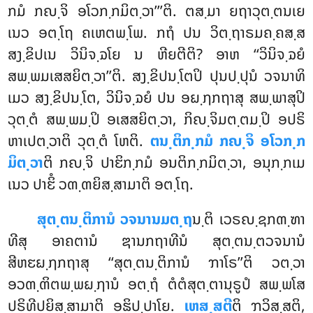
ກມໍ ກຎ຺ຈິ ອໂວກ຺ກມິຕ຺ວາ’’’ຕິ. ຕສ຺ມາ ຍຖາວຸຕ຺ຕນເຍ
ເນວ ອຕ຺ໂຖ ຄເຫຕພ຺ໂພ. ກຖໍ ປນ ວິຕ຺ຖາຣມຄ຺ຄສ຺ສ
ສງ຺ຂິປເນ ວິນິຈ຺ຉໂຍ ນ ຫີຍຕີຕິ? ອາຫ ‘‘ວິນິຈ຺ຉຍໍ
ສພ຺ພມເສສຍິຕ຺ວາ’’ຕິ. ສງ຺ຂິປນ຺ໂຕປິ ປຸນປ຺ປຸນໍ ວຈນາທິ
ເມວ ສງ຺ຂິປນ຺ໂຕ, ວິນິຈ຺ຉຍໍ ປນ ອຏ຺ຐກຖາສຸ ສພ຺ພາສຸປິ
ວຸຕ຺ຕໍ ສພ຺ພມ຺ປິ ອເສສຍິຕ຺ວາ, ກິຎ຺ຈິມຕ຺ຕມ຺ປິ ອປຣິ
ຫາເປຕ຺ວາຕິ ວຸຕ຺ຕໍ ໂຫຕິ.
ຕນ຺ຕິກ຺ກມໍ ກຎ຺ຈິ ອໂວກ຺ກ
ມິຕ຺ວາ
ຕິ ກຎ຺ຈິ ປາຬິກ຺ກມໍ ອນຕິກ຺ກມິຕ຺ວາ, ອນຸກ຺ກເມ
ເນວ ປາຬິໍ ວຓ຺ຓຍິສ຺ສາມາຕິ ອຕ຺ໂຖ.
ສຸຕ຺ຕນ຺ຕິການໍ ວຈນານມຕ຺ຖ
ນ຺ຕິ ເວຣຎ຺ຊກຓ຺ຑາ
ທີສຸ ອາຄຕານໍ ຌານກຖາທີນໍ ສຸຕ຺ຕນ຺ຕວຈນານໍ
ສີຫຬຏ຺ຐກຖາສຸ ‘‘ສຸຕ຺ຕນ຺ຕິການໍ ຠາໂຣ’’ຕິ ວຕ຺ວາ
ອວຓ຺ຓິຕພ຺ພຏ຺ຐານໍ ອຕ຺ຖໍ ຕໍຕໍສຸຕ຺ຕານຸຣູປໍ ສພ຺ພໂສ
ປຣິທີປຍິສ຺ສາມາຕິ ອຘິປ຺ປາໂຍ.
ເຫສ຺ສຕີ
ຕິ ຠວິສ຺ສຕິ,