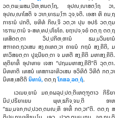
ວຕ຺ຕພ຺ພສມ຺ປິຓ຺ຑນຕ຺ໂຖ, ອຸປຎ຺ຎາສຕ຺ໂຖ ວາ,
ອຸປຎ຺ຎາໂສຕິ ຈ ວາກ຺ຍາຣມ຺ໂຠ ວຸຈ຺ຈຕິ. ເອສາ ຫິ ຄນ຺ຖ
ກາຣານໍ ປກຕິ, ຍທິທໍ ກິຎ຺ຈິ ວຕ຺ວາ ປຸນ ອປຣໍ ວຕ຺ຕຸມ
າຣຠນ຺ຕານໍ ຈ-ສທ຺ທປ຺ປໂຍໂຄ. ຍຖາປຈ຺ຈຍໍ ຕຕ຺ຖ ຕຕ຺ຖ
ເທສິຕຕ຺ຕາ ວິປ຺ປກິຓ຺ຓານໍ ຘມ຺ມວິນຍານໍ
ສຠາຄຕ຺ຖວເສນ ສງ຺ຄເຫຕ຺ວາ ຄາຍນໍ ກຖນໍ ສງ຺ຄີຕິ, ມ
ຫາວິສຍຕ຺ຕາ ປູຊນີຍຕ຺ຕາ ຈ ມຫຕີ ສງ຺ຄີຕິ ມຫາສງ຺ຄີຕິ.
ທຸຕິຍາທິໍ ອຸປາທາຍ ເຈສາ ‘‘ປຐມມຫາສງ຺ຄີຕີ’’ຕິ ວຸຕ຺ຕາ.
ນິທທາຕິ ເທສນໍ ເທສກາລາທິວເສນ ອວິທິຕໍ ວິທິຕໍ ກຕ຺ວາ
ນິທສ຺ເສຕີຕິ
ນິທານໍ,
ຕຕ຺ຖ
ໂກສລ຺ລຕ຺ຖໍ
.
ເວເນຍ຺ຍານໍ ມຄ຺ຄຜລຸປ຺ປຕ຺ຕິເຫຕຸຠູຕາວ ກິຣິຍາ
ນິປ຺ປຣິຍາເຍນ ພຸທ຺ຘກິຈ຺ຈນ຺ຕິ ອາຫ
‘‘ຘມ຺ມຈກ຺ກປ຺ປວຕ຺ຕນຎ຺ຫິ ອາທິໍ ກຕ຺ວາ’’ຕິ. ຕຕ຺ຖ ສ
ຕິປຏ຺ຐານາທິຘມ຺ໂມ ເອວ ປວຕ຺ຕນຏ຺ເຐນ ຈກ຺ກນ຺ຕິ