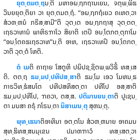
ຍຸຕ຺ຕມຕ຺ຖ
ນ຺ຕິ ມຫາອຏ຺ຐກຖານເຍນ, ຈຕຸພ຺ພິຘ
ວິນຍຍຸຕ຺ຕິຍາ ວາ ຍຸຕ຺ຕມຕ຺ຖໍ. ‘‘ອຏ຺ຐກຖໍເຍວ ຄເຫຕ຺ວາ
ສໍວຓ຺ຓນໍ ກຣິສ຺ສາມີ’’ຕິ ວຸຕ຺ເຕ ອຏ຺ຐກຖາສຸ ວຸຕ຺ຕຕ຺
ເຖຣວາທານໍ ພາຫິຣຠາໂວ ສິຍາຕິ ເຕປິ ອນ຺ໂຕກຕ຺ຕຸກາໂມ
‘‘ອນ຺ໂຕຄຘເຖຣວາທ’’ນ຺ຕິ ອາຫ, ເຖຣວາເທປິ ອນ຺ໂຕກຕ຺
ວາຕິ ວຸຕ຺ຕໍ ໂຫຕິ.
ຕໍ ເມ
ຕິ ຄາຖາຍ ໂສຕູຫິ ປຏິປຊ຺ຊິຕພ຺ພວິຘິໍ ທສ຺ເສ
ຕິ. ຕຕ຺ຖ
ຘມ຺ມປ຺ປທີປສ຺ສາ
ຕິ ຘມ຺ໂມ ເອວ ໂມຫນ຺ຘ
ກາຣວິທ຺ຘໍສນໂຕ ປທີປສທິສຕ຺ຕາ ປທີໂປ ອສ຺ສາຕິ
ຘມ຺ມປ຺ປທີໂປ, ຠຄວາ, ຕສ຺ສ.
ປຕິມານຍນ຺ຕາ
ຕິ ປູເຊນ຺
ຕາ ມນສາ ຄຣຸໍ ກໂຣນ຺ຕາ
ນິສາເມນ຺ຕຸ
ສຸຓນ຺ຕຸ.
ພຸທ຺ເຘນາ
ຕິອາທິນາ
ອຕ຺ຕໂນ ສໍວຓ຺ຓນາຍ ອາຄມນ
ສຸທ຺ຘິທສ຺ສນມຸເຂນ ປມາຓຠາວໍ ທສ຺ເສຕ຺ວາ