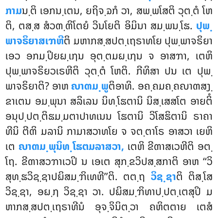
ກາມ
ນ຺ຕິ ເອກນ຺ເຕນ, ຍຖິຈ຺ຉກໍ ວາ, ສພ຺ພໂສຕິ ວຸຕ຺ຕໍ ໂຫ
ຕິ, ຕສ຺ສ ສໍວຓ຺ຓິໂຕຍໍ ວິນໂຍຕິ ອິມິນາ ສມ຺ພນ຺ໂຘ.
ປຸພ຺
ພາຈຣິຍາສເຠຫີ
ຕິ ມຫາກສ຺ສປຕ຺ເຖຣາທໂຍ ປຸພ຺ພາຈຣິຍາ
ເອວ ອກມ຺ປິຍຏ຺ເຐນ ອຸຕ຺ຕມຏ຺ເຐນ ຈ ອາສຠາ, ເຕຫິ
ປຸພ຺ພາຈຣິຍວເຣຫີຕິ ວຸຕ຺ຕໍ ໂຫຕິ. ກີທິສາ ປນ ເຕ ປຸພ຺
ພາຈຣິຍາຕິ? ອາຫ
ຎາຓມ຺ພູ
ຕິອາທິ. ອຄ຺ຄມຄ຺ຄຎາຓສງ຺
ຂາເຕນ ອມ຺ພຸນາ ສລິເລນ ນິທ຺ໂຘຕານິ ນິສ຺ເສສໂຕ ອາຍຕິໍ
ອນຸປ຺ປຕ຺ຕິຘມ຺ມຕາປາທເນນ ໂຘຕານິ ວິໂສຘິຕານິ ຣາຄາ
ທີນິ ຕີຓິ ມລານິ ກາມາສວາທໂຍ ຈ ຈຕ຺ຕາໂຣ ອາສວາ ເຍຫິ
ເຕ
ຎາຓມ຺ພຸນິທ຺ໂຘຕມລາສວາ,
ເຕຫິ ຂີຓາສເວຫີຕິ ອຕ຺
ໂຖ. ຂີຓາສວຠາເວປິ ນ ເອເຕ ສຸກ຺ຂວິປສ຺ສກາຕິ ອາຫ ‘‘ວິ
ສຸທ຺ຘວິຊ຺ຊາປຏິສມ຺ຠິເທຫີ’’ຕິ. ຕຕ຺ຖ
ວິຊ຺ຊາ
ຕິ ຕິສ຺ໂສ
ວິຊ຺ຊາ, ອຏ຺ຐ ວິຊ຺ຊາ ວາ. ປຏິສມ຺ຠິທາປ຺ປຕ຺ເຕສຸປິ ມ
ຫາກສ຺ສປຕ຺ເຖຣາທີນໍ ອຸຈ຺ຈິນິຕ຺ວາ ຄຫິຕຕາຍ ເຕສໍ