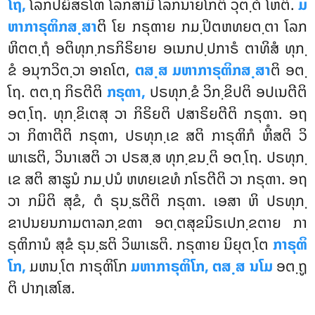
ໂຖ,
ໂລກປຏິສຣໂຓ ໂລກສາມີ ໂລກນາຍໂກຕິ ວຸຕ຺ຕໍ ໂຫຕິ.
ມ
ຫາກາຣຸຓິກສ຺ສາ
ຕິ ໂຍ ກຣຸຓາຍ ກມ຺ປິຕຫທຍຕ຺ຕາ ໂລກ
ຫິຕຕ຺ຖໍ ອຕິທຸກ຺ກຣກິຣິຍາຍ ອເນກປ຺ປກາຣໍ ຕາທິສໍ ທຸກ຺
ຂໍ ອນຸຠວິຕ຺ວາ ອາຄໂຕ,
ຕສ຺ສ ມຫາກາຣຸຓິກສ຺ສາ
ຕິ ອຕ຺
ໂຖ. ຕຕ຺ຖ ກິຣຕີຕິ
ກຣຸຓາ,
ປຣທຸກ຺ຂໍ ວິກ຺ຂິປຕິ ອປເນຕີຕິ
ອຕ຺ໂຖ. ທຸກ຺ຂິເຕສຸ ວາ ກິຣິຍຕິ ປສາຣິຍຕີຕິ ກຣຸຓາ. ອຖ
ວາ ກິຓາຕີຕິ ກຣຸຓາ, ປຣທຸກ຺ເຂ ສຕິ ກາຣຸຓິກໍ
ຫິໍສຕິ ວິ
ພາເຘຕິ, ວິນາເສຕິ ວາ ປຣສ຺ສ ທຸກ຺ຂນ຺ຕິ ອຕ຺ໂຖ. ປຣທຸກ຺
ເຂ ສຕິ ສາຘູນໍ ກມ຺ປນໍ ຫທຍເຂທໍ ກໂຣຕີຕິ ວາ ກຣຸຓາ. ອຖ
ວາ ກມິຕິ ສຸຂໍ, ຕໍ ຣຸນ຺ຘຕີຕິ ກຣຸຓາ. ເອສາ ຫິ ປຣທຸກ຺
ຂາປນຍນກາມຕາລກ຺ຂຓາ ອຕ຺ຕສຸຂນິຣເປກ຺ຂຕາຍ ກາ
ຣຸຓິການໍ ສຸຂໍ ຣຸນ຺ຘຕິ ວິພາເຘຕິ. ກຣຸຓາຍ ນິຍຸຕ຺ໂຕ
ກາຣຸຓິ
ໂກ,
ມຫນ຺ໂຕ ກາຣຸຓິໂກ
ມຫາກາຣຸຓິໂກ, ຕສ຺ສ ນໂມ
ອຕ຺ຖູ
ຕິ ປາຐເສໂສ.