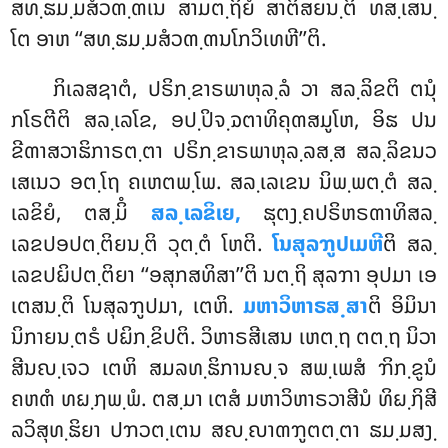
ສທ຺ຘມ຺ມສໍວຓ຺ຓເນ ສາມຕ຺ຖິຍໍ ສາຕິສຍນ຺ຕິ ທສ຺ເສນ຺
ໂຕ ອາຫ ‘‘ສທ຺ຘມ຺ມສໍວຓ຺ຓນໂກວິເທຫີ’’ຕິ.
ກິເລສຊາຕໍ, ປຣິກ຺ຂາຣພາຫຸລ຺ລໍ ວາ ສລ຺ລິຂຕິ ຕນຸໍ
ກໂຣຕີຕິ ສລ຺ເລໂຂ, ອປ຺ປິຈ຺ຉຕາທິຄຸຓສມູໂຫ, ອິຘ ປນ
ຂີຓາສວາຘິກາຣຕ຺ຕາ ປຣິກ຺ຂາຣພາຫຸລ຺ລສ຺ສ ສລ຺ລິຂນວ
ເສເນວ ອຕ຺ໂຖ ຄເຫຕພ຺ໂພ. ສລ຺ເລເຂນ ນິພ຺ພຕ຺ຕໍ ສລ຺
ເລຂິຍໍ, ຕສ຺ມິໍ
ສລ຺ເລຂິເຍ,
ຘຸຕງ຺ຄປຣິຫຣຓາທິສລ຺
ເລຂປອປຕ຺ຕິຍນ຺ຕິ ວຸຕ຺ຕໍ ໂຫຕິ.
ໂນສຸລຠູປເມຫີ
ຕິ ສລ຺
ເລຂປຏິປຕ຺ຕິຍາ ‘‘ອສຸກສທິສາ’’ຕິ ນຕ຺ຖິ ສຸລຠາ ອຸປມາ ເອ
ເຕສນ຺ຕິ ໂນສຸລຠູປມາ, ເຕຫິ.
ມຫາວິຫາຣສ຺ສາ
ຕິ ອິມິນາ
ນິກາຍນ຺ຕຣໍ ປຏິກ຺ຂິປຕິ
. ວິຫາຣສີເສນ ເຫຕ຺ຖ ຕຕ຺ຖ ນິວາ
ສີນຎ຺ເຈວ ເຕຫິ ສມລທ຺ຘິການຎ຺ຈ ສພ຺ເພສໍ ຠິກ຺ຂູນໍ
ຄຫຓໍ ທຏ຺ຐພ຺ພໍ. ຕສ຺ມາ ເຕສໍ ມຫາວິຫາຣວາສີນໍ ທິຏ຺ຐິສີ
ລວິສຸທ຺ຘິຍາ ປຠວຕ຺ເຕນ ສຎ຺ຎາຓຠູຕຕ຺ຕາ
ຘມ຺ມສງ຺