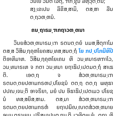
ວິນເຍ ວິມຕິໍ ເຉຕຸໍ, ຠິກ຺ຂູນໍ ລຫຸວຸຕ຺ຕິນໍ;
ສງ຺ເຂເປນ ລິຂິສ຺ສາມິ, ຕສ຺ສາ ລີນ
ຕ຺ຖວຓ຺ຓນໍ.
ຄນ຺ຖາຣມ຺ຠກຖາວຓ຺ຓນາ
ວິນຍສໍວຓ຺ຓນາຣມ຺ເຠ ຣຕນຕ຺ຕຍໍ ນມສ຺ສິຕຸກາໂມ
ຕສ຺ສ ວິສິຏ຺ຐຄຸຓໂຍຄສນ຺ທສ຺ສນຕ຺ຖໍ
ໂຍ ກປ຺ປໂກຏີຫິປີ
ຕິອາທິມາຫ. ວິສິຏ຺ຐຄຸຓໂຍເຄນ ຫິ ວນ຺ທນາຣຫຠາໂວ,
ວນ຺ທນາຣເຫ ຈ ກຕາ ວນ຺ທນາ ຍຖາຘິປ຺ເປຕມຕ຺ຖໍ ສາເຘ
ຕິ
. ເອຕ຺ຖ ຈ ສໍວຓ຺ຓນາຣມ຺ເຠ
ຣຕນຕ຺ຕຍປຓາມກຣຓປ຺ປໂຍຊນໍ ຕຕ຺ຖ ຕຕ຺ຖ ພຫຸຘາ
ປປຎ຺ເຈນ຺ຕິ ອາຈຣິຍາ, ມຍໍ ປນ ອິຘາຘິປ຺ເປຕເມວ ປໂຍຊ
ນໍ ທສ຺ສຍິສ຺ສາມ. ຕສ຺ມາ ສໍວຓ຺ຓນາຣມ຺ເຠ
ຣຕນຕ຺ຕຍປຓາມກຣຓໍ ຍຖາປຏິຎ຺ຎາຕສໍວຓ຺ຓນາຍ
ອນນ຺ຕຣາເຍນ ປຣິສມາປນຕ຺ຖນ຺ຕິ ເວທິຕພ຺ພໍ. ຕຖາ ຫິ