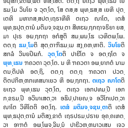
ອນຸສິກ຺ຂິຕພ຺ພຕໍ
ທສ຺ເສຕິ. ຕຕ຺ຖ ຍເຖວ ພຸທ຺ເຘນ ໂຍ
ຘມ຺ໂມ ວິນໂຍ ຈ ວຸຕ຺ໂຕ, ໂສ ຕສ຺ສ ພຸທ຺ຘສ຺ສ ເຍຫິ ປຸຕ຺
ເຕຫິ ມຫາກສ຺ສປຕ຺ເຖຣາທີຫິ ຕເຖວ ຎາໂຕ, ເຕສໍ
ພຸທ຺ຘປຸຕ຺ຕານໍ ມຕິມຈ຺ຈຊນ຺ຕາ ສີຫຬຏ຺ຐກຖາຈຣິຍາ ຍສ຺
ມາ ປຸເຣ ອຏ຺ຐກຖາ ອກໍສູຕິ ສມ຺ພນ຺ໂຘ ເວທິຕພ຺ໂພ.
ຕຕ຺ຖ
ຘມ຺ໂມ
ຕິ ສຸຕ຺ຕາຠິຘມ຺ເມ ສງ຺ຄຓ຺ຫາຕິ.
ວິນໂຍ
ຕິ
ສກລໍ ວິນຍປິຏກໍ.
ວຸຕ຺ໂຕ
ຕິ ປາຬິໂຕ ຈ ອຕ຺ຖໂຕ ຈ
ພຸທ຺ເຘນ
ຠຄວຕາ ວຸຕ຺ໂຕ. ນ ຫິ ຠຄວຕາ ອພ຺ຍາກຕໍ ນາມ
ຕນ຺ຕິປທໍ ອຕ຺ຖິ, ຕຕ຺ຖ ຕຕ຺ຖ ຠຄວຕາ ປວຕ຺
ຕິຕປກິຓ຺ຓກເທສນາເຍວ ຫິ ອຏ຺ຐກຖາ.
ຕເຖວ ຎາໂຕ
ຕິ
ຍເຖວ ພຸທ຺ເຘນ ວຸຕ຺ໂຕ, ຕເຖວ ເອກປທມ຺ປິ ເອກ
ກ຺ຂຣມ຺ປິ ອວິນາເສຕ຺ວາ ອຘິປ຺ປາຍຎ຺ຈ ອວິໂກເປຕ຺ວາ
ຎາໂຕ ວິທິໂຕຕິ ອຕ຺ໂຖ.
ເຕສໍ ມຕິມຈ຺ຈຊນ຺ຕາ
ຕິ ເຕສໍ
ພຸທ຺ຘປຸຕ຺ຕານໍ ມຕິສງ຺ຂາຕໍ ເຖຣປຣມ຺ປຣາຍ ອຸຄ຺ຄເຫຕ຺
ວາ ອາຠຕໍ ອພ຺ໂພຈ຺ຉິນ຺ນໍ ປາຬິວຓ຺ຓນາວເສນ ເຈວ