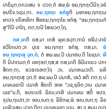
ປາຬິມຸຕ຺ຕກວເສນ ຈ ປວຕ຺ຕໍ ສພ຺ພໍ ອຏ຺ຐກຖາວິນິຈ຺ຉຍໍ
ອປຣິຈ຺ຈຊນ຺ຕາ.
ອຏ຺ຐກຖາ ອກໍສູ
ຕິ ມຫາອຏ຺ຐກຖາມ
ຫາປຈ຺ຈຣິອາທິກາ ສີຫຬຏ຺ຐກຖາໂຍ ອກໍສຸ. ‘‘ອຏ຺ຐກຖາມກໍ
ສູ’’ຕິປິ ປາໂຐ, ຕຕ຺ຖາປິ ໂສເຍວຕ຺ໂຖ.
ຕສ຺ມາ
ຕິ ຍສ຺ມາ ເຕສໍ ພຸທ຺ຘປຸຕ຺ຕານໍ ອຘິປ຺ປາຍໍ
ອວິໂກເປຕ຺ວາ ປຸເຣ ອຏ຺ຐກຖາ ອກໍສຸ, ຕສ຺ມາ.
ຍໍ
ອຏ຺ຐກຖາສຸ ວຸຕ຺ຕໍ,
ຕໍ ສພ຺ພມ຺ປິ ປມາຓນ຺ຕິ ໂຍຊນາ.
ຫີ
ຕິ ນິປາຕມຕ຺ຕໍ ເຫຕຸອຕ຺ຖສ຺ສ ຕສ຺ມາຕິ ອິມິນາເຍວ ປກາ
ສິຕຕ຺ຕາ, ອວຘາຣຓຕ຺ໂຖ ວາ, ປມາຓເມວາຕິ. ຍທິ
ອຏ຺ຐກຖາສຸ ວຸຕ຺ຕໍ ສພ຺ພມ຺ປິ ປມາຓໍ, ເອວໍ ສຕິ ຕຕ຺ຖ ປ
ມາທເລຂາປິ ປມາຓໍ ສິຍາຕິ ອາຫ ‘‘ວຊ຺ຊຍິຕ຺ວານ ປມາທ
ເລຂ’’ນ຺ຕິ, ອປຣາປຣໍ ລິຂນ຺ເຕຫິ ປມາເທນ ສຕິໍ ອປຈ຺
ຈຸປຏ຺ຐເປຕ຺ວາ ອຎ຺ຎຕ຺ຖ ລິຂິຕພ຺ພໍ ອຎ຺ຎຕ຺ຖ ລິຂ
ນາທິວເສນ ປວຕ຺ຕິຕາ ປມາທເລຂາ ນາມ, ສາ ຈ ສມນ຺ຕປາ