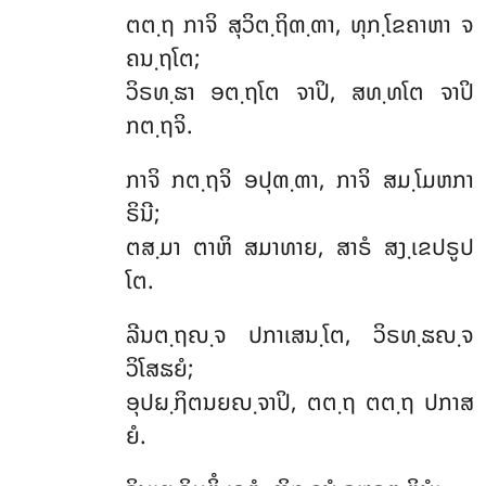
ຕຕ຺ຖ
ກາຈິ ສຸວິຕ຺ຖິຓ຺ຓາ, ທຸກ຺ໂຂຄາຫາ ຈ
ຄນ຺ຖໂຕ;
ວິຣທ຺ຘາ ອຕ຺ຖໂຕ ຈາປິ, ສທ຺ທໂຕ ຈາປິ
ກຕ຺ຖຈິ.
ກາຈິ ກຕ຺ຖຈິ ອປຸຓ຺ຓາ, ກາຈິ ສມ຺ໂມຫກາ
ຣິນີ;
ຕສ຺ມາ ຕາຫິ ສມາທາຍ, ສາຣໍ ສງ຺ເຂປຣູປ
ໂຕ.
ລີນຕ຺ຖຎ຺ຈ ປກາເສນ຺ໂຕ, ວິຣທ຺ຘຎ຺ຈ
ວິໂສຘຍໍ;
ອຸປຏ຺ຐິຕນຍຎ຺ຈາປິ, ຕຕ຺ຖ ຕຕ຺ຖ ປກາສ
ຍໍ.