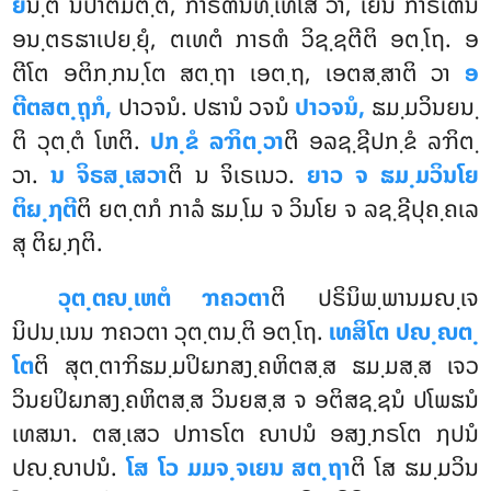
ຍ
ນ຺ຕິ ນິປາຕມຕ຺ຕໍ, ກາຣຓນິທ຺ເທໂສ ວາ, ເຍນ ກາຣເຓນ
ອນ຺ຕຣຘາເປຍ຺ຍຸໍ, ຕເທຕໍ ກາຣຓໍ ວິຊ຺ຊຕີຕິ ອຕ຺ໂຖ. ອ
ຕີໂຕ ອຕິກ຺ກນ຺ໂຕ ສຕ຺ຖາ ເອຕ຺ຖ, ເອຕສ຺ສາຕິ ວາ
ອ
ຕີຕສຕ຺ຖຸກໍ,
ປາວຈນໍ. ປຘານໍ ວຈນໍ
ປາວຈນໍ,
ຘມ຺ມວິນຍນ຺
ຕິ ວຸຕ຺ຕໍ ໂຫຕິ.
ປກ຺ຂໍ ລຠິຕ຺ວາ
ຕິ ອລຊ຺ຊີປກ຺ຂໍ ລຠິຕ຺
ວາ.
ນ ຈິຣສ຺ເສວາ
ຕິ ນ ຈິເຣເນວ.
ຍາວ ຈ ຘມ຺ມວິນໂຍ
ຕິຏ຺ຐຕີ
ຕິ ຍຕ຺ຕກໍ ກາລໍ ຘມ຺ໂມ ຈ ວິນໂຍ ຈ ລຊ຺ຊີປຸຄ຺ຄເລ
ສຸ ຕິຏ຺ຐຕິ.
ວຸຕ຺ຕຎ຺ເຫຕໍ ຠຄວຕາ
ຕິ ປຣິນິພ຺ພານມຎ຺ເຈ
ນິປນ຺ເນນ ຠຄວຕາ ວຸຕ຺ຕນ຺ຕິ ອຕ຺ໂຖ.
ເທສິໂຕ ປຎ຺ຎຕ຺
ໂຕ
ຕິ ສຸຕ຺ຕາຠິຘມ຺ມປິຏກສງ຺ຄຫິຕສ຺ສ ຘມ຺ມສ຺ສ ເຈວ
ວິນຍປິຏກສງ຺ຄຫິຕສ຺ສ ວິນຍສ຺ສ ຈ ອຕິສຊ຺ຊນໍ ປໂພຘນໍ
ເທສນາ. ຕສ຺ເສວ ປກາຣໂຕ ຎາປນໍ ອສງ຺ກຣໂຕ ຐປນໍ
ປຎ຺ຎາປນໍ.
ໂສ ໂວ ມມຈ຺ຈເຍນ ສຕ຺ຖາ
ຕິ ໂສ ຘມ຺ມວິນ