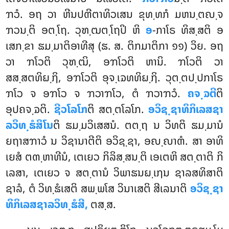
ຠວໍ. ອຖ ວາ ຫີນປຓີຕາທິວເສນ ຂຸທ຺ທກໍ ມຫນ຺ຕຎ຺ຈ
ຠວນ຺ຕິ ອຕ຺ໂຖ. ວຸຑ຺ຒຕ຺ໂຖປິ ຫິ
ອ
-ກາໂຣ ທິສ຺ສຕິ ອ
ເສກ຺ຂາ ຘມ຺ມາຕິອາທີສຸ (ຘ. ສ. ຕິກມາຕິກາ ໑໑) ວິຍ. ອຖ
ວາ ຠໂວຕິ ວຸຑ຺ຒິ, ອຠໂວຕິ ຫານິ. ຠໂວຕິ ວາ
ສສ຺ສຕທິຏ຺ຐິ, ອຠໂວຕິ ອຸຈ຺ເຉທທິຏ຺ຐິ
. ວຸຕ຺ຕປ຺ປກາໂຣ
ຠໂວ ຈ ອຠໂວ ຈ ຠວາຠໂວ, ຕໍ ຠວາຠວໍ.
ຄຈ຺ຉຕີ
ຕິ
ອຸປຄຈ຺ຉຕິ.
ຊີວໂລໂກ
ຕິ ສຕ຺ຕໂລໂກ.
ອວິຊ຺ຊາທິກິເລສຊາ
ລວິທ຺ຘໍສິໂນ
ຕິ ຘມ຺ມວິເສສນໍ. ຕຕ຺ຖ ນ ວິທຕິ ຘມ຺ມານໍ
ຍຖາສຠາວໍ ນ ວິຊານາຕີຕິ ອວິຊ຺ຊາ, ອຎ຺ຎາຓໍ. ສາ ອາທິ
ເຍສໍ ຕຓ຺ຫາທີນໍ, ເຕເຍວ ກິລິສ຺ສນ຺ຕິ ເອເຕຫິ ສຕ຺ຕາຕິ ກິ
ເລສາ, ເຕເຍວ ຈ ສຕ຺ຕານໍ ວິພາຘນຏ຺ເຐນ ຊາລສທິສາຕິ
ຊາລໍ, ຕໍ ວິທ຺ຘໍເສຕິ ສພ຺ພໂສ ວິນາເສຕິ ສີເລນາຕິ
ອວິຊ຺ຊາ
ທິກິເລສຊາລວິທ຺ຘໍສີ,
ຕສ຺ສ.