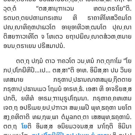
ວຸຕ຺ຕໍ ‘‘ຕສ຺ສານຸຠາເວນ ຫຕນ຺ຕຣາໂຍ’’ຕິ.
ຣຕນຕ຺ຕຍປຓາມກຣເຓນ ຫິ ຣາຄາທິໂທສວິຄມໂຕ
ປຎ຺ຎາທິຄຸຓປາຏວໂຕ ອາຍຸອາທິວຑ຺ຒນໂຕ ປຸຎ຺ຎາ
ຕິສຍຠາວາທິໂຕ ຈ ໂຫເຕວ ຍຖາປຏິຎ຺ຎາຕສໍວຓ຺ຓນາຍ
ອນນ຺ຕຣາເຍນ ປຣິສມາປນໍ.
ຕຕ຺ຖ ປຐມໍ ຕາວ ຠຄວໂຕ ວນ຺ທນໍ ກຕ຺ຕຸກາໂມ ‘‘ໂຍ
ກປ຺ປໂກຏີຫິປິ…ເປ… ຕສ຺ສາ’’ຕິ ອາຫ. ອິມິສ຺ສາ ປນ ວິນຍ
ເທສນາຍ ກຣຸຓາປ຺ປຘານຎາຓສມຸຏ຺ຐິຕຕາຍ
ກຣຸຓາປ຺ປຘານເມວ ໂຖມນໍ ອາຣທ຺ຘໍ. ເອສາ ຫິ ອາຈຣິຍສ຺ສ
ປກຕິ, ຍທິທໍ ອາຣມ຺ຠານຸຣູປໂຖມນາ. ກຣຸຓາຄ຺ຄຫເຓນ
ເຈຕ຺ຖ ອປຣິເມຍ຺ຍປ຺ປຠາວາ ສພ຺ເພປິ ພຸທ຺ຘຄຸຓາ ນຍໂຕ
ສງ຺ຄຫິຕາຕິ ທຏ຺ຐພ຺ພາ ຕໍມູລກຕ຺ຕາ ເສສພຸທ຺ຘຄຸຓານໍ.
ຕຕ຺ຖ
ໂຍ
ຕິ ອິມສ຺ສ ອນິຍມວຈນສ຺ສ ນາໂຖຕິ ອິມິນາ