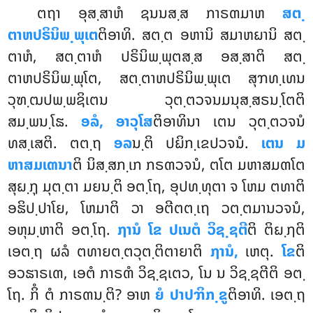
ຕຖາ ອຸສ຺ສາຫໍ ຊນນສ຺ສ ກາຣຓມາຫ
ສຕ຺
ຕາຫປຣິນິພ຺ພຸເຕ
ຕິອາທິ. ສຕ຺ຕ ອຫານິ ສມາຫຏານິ ສຕ຺
ຕາຫໍ, ສຕ຺ຕາຫໍ ປຣິນິພ຺ພຸຕສ຺ສ ອສ຺ສາຕິ ສຕ຺
ຕາຫປຣິນິພ຺ພຸໂຕ, ສຕ຺ຕາຫປຣິນິພ຺ພຸເຕ ສຸຠທ຺ເທນ
ວຸຑ຺ຒປພ຺ພຊິເຕນ ວຸຕ຺ຕວຈນມນຸສ຺ສຣນ຺ໂຕຕິ
ສມ຺ພນ຺ໂຘ.
ອລໍ, ອາວຸໂສ
ຕິອາທິນາ ເຕນ ວຸຕ຺ຕວຈນໍ
ທສ຺ເສຕິ. ຕຕ຺ຖ
ອລ
ນ຺ຕິ ປຏິກ຺ເຂປວຈນໍ.
ເຕນ ມ
ຫາສມເຓນາ
ຕິ ນິສ຺ສກ຺ເກ ກຣຓວຈນໍ, ຕໂຕ ມຫາສມຓໂຕ
ສຸຏ຺ຐຸ ມຸຕ຺ຕາ ມຍນ຺ຕິ ອຕ຺ໂຖ, ອຸປທ຺ທຸຕາ ຈ ໂຫມ ຕທາຕິ
ອຘິປ຺ປາໂຍ, ໂຫມາຕິ ວາ ອຕີຕຕ຺ເຖ ວຕ຺ຕມານວຈນໍ,
ອຫຸມ຺ຫາຕິ ອຕ຺ໂຖ.
ຐານໍ ໂຂ ປເນຕໍ ວິຊ຺ຊຕີ
ຕິ ຕິຏ຺ຐຕິ
ເອຕ຺ຖ ຜລໍ ຕທາຍຕ຺ຕວຸຕ຺ຕິຕາຍາຕິ
ຐານໍ,
ເຫຕຸ.
ໂຂ
ຕິ
ອວຘາຣເຓ, ເອຕໍ ກາຣຓໍ ວິຊ຺ຊເຕວ, ໂນ ນ ວິຊ຺ຊຕີຕິ ອຕ຺
ໂຖ. ກິໍ ຕໍ ກາຣຓນ຺ຕິ? ອາຫ
ຍໍ ປາປຠິກ຺ຂູ
ຕິອາທິ. ເອຕ຺ຖ