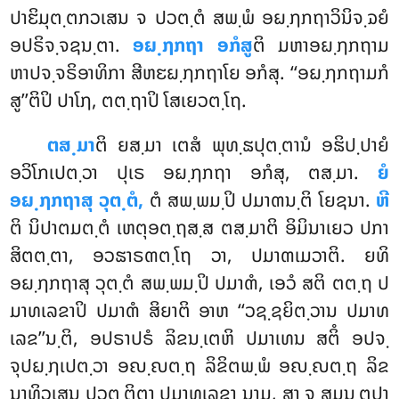
ປາຬິມຸຕ຺ຕກວເສນ ຈ ປວຕ຺ຕໍ ສພ຺ພໍ ອຏ຺ຐກຖາວິນິຈ຺ຉຍໍ
ອປຣິຈ຺ຈຊນ຺ຕາ.
ອຏ຺ຐກຖາ ອກໍສູ
ຕິ ມຫາອຏ຺ຐກຖາມ
ຫາປຈ຺ຈຣິອາທິກາ ສີຫຬຏ຺ຐກຖາໂຍ ອກໍສຸ. ‘‘ອຏ຺ຐກຖາມກໍ
ສູ’’ຕິປິ ປາໂຐ, ຕຕ຺ຖາປິ ໂສເຍວຕ຺ໂຖ.
ຕສ຺ມາ
ຕິ ຍສ຺ມາ ເຕສໍ ພຸທ຺ຘປຸຕ຺ຕານໍ ອຘິປ຺ປາຍໍ
ອວິໂກເປຕ຺ວາ ປຸເຣ ອຏ຺ຐກຖາ ອກໍສຸ, ຕສ຺ມາ.
ຍໍ
ອຏ຺ຐກຖາສຸ ວຸຕ຺ຕໍ,
ຕໍ ສພ຺ພມ຺ປິ ປມາຓນ຺ຕິ ໂຍຊນາ.
ຫີ
ຕິ ນິປາຕມຕ຺ຕໍ ເຫຕຸອຕ຺ຖສ຺ສ ຕສ຺ມາຕິ ອິມິນາເຍວ ປກາ
ສິຕຕ຺ຕາ, ອວຘາຣຓຕ຺ໂຖ ວາ, ປມາຓເມວາຕິ. ຍທິ
ອຏ຺ຐກຖາສຸ ວຸຕ຺ຕໍ ສພ຺ພມ຺ປິ ປມາຓໍ, ເອວໍ ສຕິ ຕຕ຺ຖ ປ
ມາທເລຂາປິ ປມາຓໍ ສິຍາຕິ ອາຫ ‘‘ວຊ຺ຊຍິຕ຺ວານ ປມາທ
ເລຂ’’ນ຺ຕິ, ອປຣາປຣໍ ລິຂນ຺ເຕຫິ ປມາເທນ ສຕິໍ ອປຈ຺
ຈຸປຏ຺ຐເປຕ຺ວາ ອຎ຺ຎຕ຺ຖ ລິຂິຕພ຺ພໍ ອຎ຺ຎຕ຺ຖ ລິຂ
ນາທິວເສນ ປວຕ຺ຕິຕາ ປມາທເລຂາ ນາມ, ສາ ຈ ສມນ຺ຕປາ