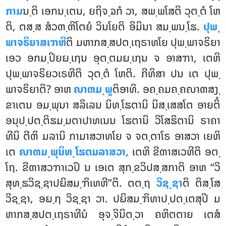
ກາມ
ນ຺ຕິ ເອກນ຺ເຕນ, ຍຖິຈ຺ຉກໍ ວາ, ສພ຺ພໂສຕິ ວຸຕ຺ຕໍ ໂຫ
ຕິ, ຕສ຺ສ ສໍວຓ຺ຓິໂຕຍໍ ວິນໂຍຕິ ອິມິນາ ສມ຺ພນ຺ໂຘ.
ປຸພ຺
ພາຈຣິຍາສເຠຫີ
ຕິ ມຫາກສ຺ສປຕ຺ເຖຣາທໂຍ ປຸພ຺ພາຈຣິຍາ
ເອວ ອກມ຺ປິຍຏ຺ເຐນ ອຸຕ຺ຕມຏ຺ເຐນ ຈ ອາສຠາ, ເຕຫິ
ປຸພ຺ພາຈຣິຍວເຣຫີຕິ ວຸຕ຺ຕໍ ໂຫຕິ. ກີທິສາ ປນ ເຕ ປຸພ຺
ພາຈຣິຍາຕິ? ອາຫ
ຎາຓມ຺ພູ
ຕິອາທິ. ອຄ຺ຄມຄ຺ຄຎາຓສງ຺
ຂາເຕນ ອມ຺ພຸນາ ສລິເລນ ນິທ຺ໂຘຕານິ ນິສ຺ເສສໂຕ ອາຍຕິໍ
ອນຸປ຺ປຕ຺ຕິຘມ຺ມຕາປາທເນນ ໂຘຕານິ ວິໂສຘິຕານິ ຣາຄາ
ທີນິ ຕີຓິ ມລານິ ກາມາສວາທໂຍ ຈ ຈຕ຺ຕາໂຣ ອາສວາ ເຍຫິ
ເຕ
ຎາຓມ຺ພຸນິທ຺ໂຘຕມລາສວາ,
ເຕຫິ ຂີຓາສເວຫີຕິ ອຕ຺
ໂຖ. ຂີຓາສວຠາເວປິ ນ ເອເຕ ສຸກ຺ຂວິປສ຺ສກາຕິ ອາຫ ‘‘ວິ
ສຸທ຺ຘວິຊ຺ຊາປຏິສມ຺ຠິເທຫີ’’ຕິ. ຕຕ຺ຖ
ວິຊ຺ຊາ
ຕິ ຕິສ຺ໂສ
ວິຊ຺ຊາ, ອຏ຺ຐ ວິຊ຺ຊາ ວາ. ປຏິສມ຺ຠິທາປ຺ປຕ຺ເຕສຸປິ ມ
ຫາກສ຺ສປຕ຺ເຖຣາທີນໍ ອຸຈ຺ຈິນິຕ຺ວາ ຄຫິຕຕາຍ ເຕສໍ