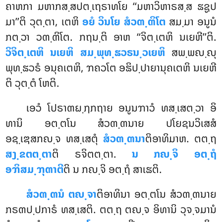
ຄາຫກາ ມຫາກສ຺ສປຕ຺ເຖຣາທໂຍ ‘‘ມຫາວິຫາຣສ຺ສ ຘຊູປ
ມາ’’ຕິ ວຸຕ຺ຕາ, ເຕຫິ
ອຍໍ ວິນໂຍ ສໍວຓ຺ຓິໂຕ
ສມ຺ມາ ອນູນໍ
ກຕ຺ວາ ວຓ຺ຓິໂຕ. ກຖນ຺ຕິ ອາຫ ‘‘ຈິຕ຺ເຕຫິ ນເຍຫີ’’ຕິ.
ວິຈິຕ຺ເຕຫິ ນເຍຫິ ສມ຺ພຸທ຺ຘວຣນ຺ວເຍຫິ
ສພ຺ພຎ຺ຎຸ
ພຸທ຺ຘວຣໍ ອນຸຄເຕຫິ, ຠຄວໂຕ ອຘິປ຺ປາຍານຸຄເຕຫິ ນເຍຫີ
ຕິ ວຸຕ຺ຕໍ ໂຫຕິ.
ເອວໍ ໂປຣາຓຏ຺ຐກຖາຍ ອນູນຠາວໍ ທສ຺ເສຕ຺ວາ ອິ
ທານິ ອຕ຺ຕໂນ ສໍວຓ຺ຓນາຍ ປໂຍຊນວິເສສໍ
ອຊ຺ເຌສກຎ຺ຈ ທສ຺ເສຕຸໍ
ສໍວຓ຺ຓນາ
ຕິອາທິມາຫ. ຕຕ຺ຖ
ສງ຺ຂຕຕ຺ຕາ
ຕິ ຣຈິຕຕ຺ຕາ.
ນ ກຎ຺ຈິ ອຕ຺ຖໍ
ອຠິສມ຺ຠຸຓາຕີ
ຕິ ນ ກຎ຺ຈິ ອຕ຺ຖໍ ສາເຘຕິ.
ສໍວຓ຺ຓນໍ ຕຎ຺ຈາ
ຕິອາທິນາ ອຕ຺ຕໂນ ສໍວຓ຺ຓນາຍ
ກຣຓປ຺ປກາຣໍ ທສ຺ເສຕິ. ຕຕ຺ຖ ຕຎ຺ຈ ອິທານິ ວຸຈ຺ຈມານໍ