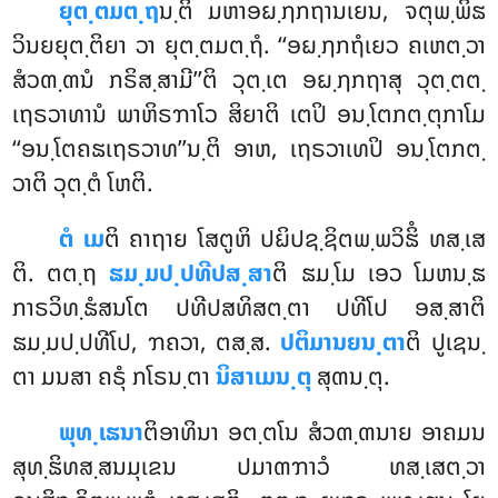
ຍຸຕ຺ຕມຕ຺ຖ
ນ຺ຕິ ມຫາອຏ຺ຐກຖານເຍນ, ຈຕຸພ຺ພິຘ
ວິນຍຍຸຕ຺ຕິຍາ ວາ ຍຸຕ຺ຕມຕ຺ຖໍ. ‘‘ອຏ຺ຐກຖໍເຍວ ຄເຫຕ຺ວາ
ສໍວຓ຺ຓນໍ ກຣິສ຺ສາມີ’’ຕິ ວຸຕ຺ເຕ ອຏ຺ຐກຖາສຸ ວຸຕ຺ຕຕ຺
ເຖຣວາທານໍ ພາຫິຣຠາໂວ ສິຍາຕິ ເຕປິ ອນ຺ໂຕກຕ຺ຕຸກາໂມ
‘‘ອນ຺ໂຕຄຘເຖຣວາທ’’ນ຺ຕິ ອາຫ, ເຖຣວາເທປິ ອນ຺ໂຕກຕ຺
ວາຕິ ວຸຕ຺ຕໍ ໂຫຕິ.
ຕໍ ເມ
ຕິ ຄາຖາຍ ໂສຕູຫິ ປຏິປຊ຺ຊິຕພ຺ພວິຘິໍ ທສ຺ເສ
ຕິ. ຕຕ຺ຖ
ຘມ຺ມປ຺ປທີປສ຺ສາ
ຕິ ຘມ຺ໂມ ເອວ ໂມຫນ຺ຘ
ກາຣວິທ຺ຘໍສນໂຕ ປທີປສທິສຕ຺ຕາ ປທີໂປ ອສ຺ສາຕິ
ຘມ຺ມປ຺ປທີໂປ, ຠຄວາ, ຕສ຺ສ.
ປຕິມານຍນ຺ຕາ
ຕິ ປູເຊນ຺
ຕາ ມນສາ ຄຣຸໍ ກໂຣນ຺ຕາ
ນິສາເມນ຺ຕຸ
ສຸຓນ຺ຕຸ.
ພຸທ຺ເຘນາ
ຕິອາທິນາ
ອຕ຺ຕໂນ ສໍວຓ຺ຓນາຍ ອາຄມນ
ສຸທ຺ຘິທສ຺ສນມຸເຂນ ປມາຓຠາວໍ ທສ຺ເສຕ຺ວາ