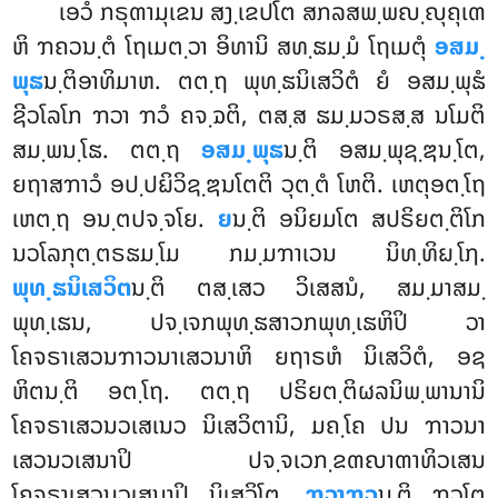
ເອວໍ ກຣຸຓາມຸເຂນ ສງ຺ເຂປໂຕ ສກລສພ຺ພຎ຺ຎຸຄຸເຓ
ຫິ ຠຄວນ຺ຕໍ ໂຖເມຕ຺ວາ ອິທານິ ສທ຺ຘມ຺ມໍ ໂຖເມຕຸໍ
ອສມ຺
ພຸຘ
ນ຺ຕິອາທິມາຫ. ຕຕ຺ຖ ພຸທ຺ຘນິເສວິຕໍ ຍໍ ອສມ຺ພຸຘໍ
ຊີວໂລໂກ ຠວາ ຠວໍ ຄຈ຺ຉຕິ, ຕສ຺ສ ຘມ຺ມວຣສ຺ສ ນໂມຕິ
ສມ຺ພນ຺ໂຘ. ຕຕ຺ຖ
ອສມ຺ພຸຘ
ນ຺ຕິ ອສມ຺ພຸຊ຺ຌນ຺ໂຕ,
ຍຖາສຠາວໍ ອປ຺ປຏິວິຊ຺ຌນໂຕຕິ ວຸຕ຺ຕໍ ໂຫຕິ. ເຫຕຸອຕ຺ໂຖ
ເຫຕ຺ຖ ອນ຺ຕປຈ຺ຈໂຍ.
ຍ
ນ຺ຕິ ອນິຍມໂຕ ສປຣິຍຕ຺ຕິໂກ
ນວໂລກຸຕ຺ຕຣຘມ຺ໂມ ກມ຺ມຠາເວນ ນິທ຺ທິຏ຺ໂຐ.
ພຸທ຺ຘນິເສວິຕ
ນ຺ຕິ ຕສ຺ເສວ ວິເສສນໍ, ສມ຺ມາສມ຺
ພຸທ຺ເຘນ, ປຈ຺ເຈກພຸທ຺ຘສາວກພຸທ຺ເຘຫິປິ ວາ
ໂຄຈຣາເສວນຠາວນາເສວນາຫິ ຍຖາຣຫໍ ນິເສວິຕໍ, ອຊ
ຫິຕນ຺ຕິ ອຕ຺ໂຖ. ຕຕ຺ຖ ປຣິຍຕ຺ຕິຜລນິພ຺ພານານິ
ໂຄຈຣາເສວນວເສເນວ ນິເສວິຕານິ, ມຄ຺ໂຄ ປນ ຠາວນາ
ເສວນວເສນາປິ ປຈ຺ຈເວກ຺ຂຓຎາຓາທິວເສນ
ໂຄຈຣາເສວນວເສນາປິ ນິເສວິໂຕ.
ຠວາຠວ
ນ຺ຕິ ຠວໂຕ