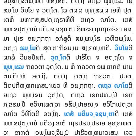
ອນຸສິກ຺ຂິຕພ຺ພຕໍ
ທສ຺ເສຕິ. ຕຕ຺ຖ ຍເຖວ ພຸທ຺ເຘນ ໂຍ
ຘມ຺ໂມ ວິນໂຍ ຈ ວຸຕ຺ໂຕ, ໂສ ຕສ຺ສ ພຸທ຺ຘສ຺ສ ເຍຫິ ປຸຕ຺
ເຕຫິ ມຫາກສ຺ສປຕ຺ເຖຣາທີຫິ ຕເຖວ ຎາໂຕ, ເຕສໍ
ພຸທ຺ຘປຸຕ຺ຕານໍ ມຕິມຈ຺ຈຊນ຺ຕາ ສີຫຬຏ຺ຐກຖາຈຣິຍາ ຍສ຺
ມາ ປຸເຣ ອຏ຺ຐກຖາ ອກໍສູຕິ ສມ຺ພນ຺ໂຘ ເວທິຕພ຺ໂພ.
ຕຕ຺ຖ
ຘມ຺ໂມ
ຕິ ສຸຕ຺ຕາຠິຘມ຺ເມ ສງ຺ຄຓ຺ຫາຕິ.
ວິນໂຍ
ຕິ
ສກລໍ ວິນຍປິຏກໍ.
ວຸຕ຺ໂຕ
ຕິ ປາຬິໂຕ ຈ ອຕ຺ຖໂຕ ຈ
ພຸທ຺ເຘນ
ຠຄວຕາ ວຸຕ຺ໂຕ. ນ ຫິ ຠຄວຕາ ອພ຺ຍາກຕໍ ນາມ
ຕນ຺ຕິປທໍ ອຕ຺ຖິ, ຕຕ຺ຖ ຕຕ຺ຖ ຠຄວຕາ ປວຕ຺
ຕິຕປກິຓ຺ຓກເທສນາເຍວ ຫິ ອຏ຺ຐກຖາ.
ຕເຖວ ຎາໂຕ
ຕິ
ຍເຖວ ພຸທ຺ເຘນ ວຸຕ຺ໂຕ, ຕເຖວ ເອກປທມ຺ປິ ເອກ
ກ຺ຂຣມ຺ປິ ອວິນາເສຕ຺ວາ ອຘິປ຺ປາຍຎ຺ຈ ອວິໂກເປຕ຺ວາ
ຎາໂຕ ວິທິໂຕຕິ ອຕ຺ໂຖ.
ເຕສໍ ມຕິມຈ຺ຈຊນ຺ຕາ
ຕິ ເຕສໍ
ພຸທ຺ຘປຸຕ຺ຕານໍ ມຕິສງ຺ຂາຕໍ ເຖຣປຣມ຺ປຣາຍ ອຸຄ຺ຄເຫຕ຺
ວາ ອາຠຕໍ ອພ຺ໂພຈ຺ຉິນ຺ນໍ ປາຬິວຓ຺ຓນາວເສນ ເຈວ