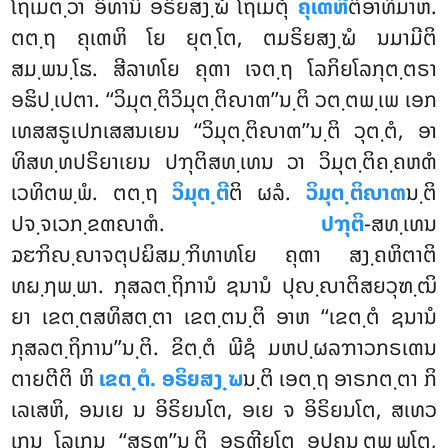
ໂຖເມຕ຺ວາ ອິທານິ ອຣິຍສງ຺ຆໍ ໂຖເມຕຸໍ
ຄຸເຓຫີ
ຕິອາທິມາຫ.
ຕຕ຺ຖ ຄຸເຓຫິ ໂຍ ຍຸຕ຺ໂຕ, ຕມຣິຍສງ຺ຆໍ ນມາມີຕິ
ສມ຺ພນ຺ໂຘ. ສີລາທໂຍ ຄຸຓາ ເຈຕ຺ຖ ໂລກິຍໂລກຸຕ຺ຕຣາ
ອຘິປ຺ເປຕາ. ‘‘ວິມຸຕ຺ຕິວິມຸຕ຺ຕິຎາຓ’’ນ຺ຕິ ວຕ຺ຕພ຺ເພ ເອກ
ເທສສຣູເປກເສສນເຍນ ‘‘ວິມຸຕ຺ຕິຎາຓ’’ນ຺ຕິ ວຸຕ຺ຕໍ, ອາ
ທິສທ຺ທປຣິຍາເຍນ ປຠຸຕິສທ຺ເທນ ວາ ວິມຸຕ຺ຕິຄ຺ຄຫຓໍ
ເວທິຕພ຺ພໍ. ຕຕ຺ຖ
ວິມຸຕ຺ຕີ
ຕິ ຜລໍ.
ວິມຸຕ຺ຕິຎາຓ
ນ຺ຕິ
ປຈ຺ຈເວກ຺ຂຓຎາຓໍ.
ປຠຸຕິ
-ສທ຺ເທນ
ຉຬຠິຎ຺ຎາຈຕຸປຏິສມ຺ຠິທາທໂຍ ຄຸຓາ ສງ຺ຄຫິຕາຕິ
ທຏ຺ຐພ຺ພາ. ກຸສລຕ຺ຖິການໍ ຊນານໍ ປຸຎ຺ຎາຕິສຍວຸຑ຺ຒິ
ຍາ ເຂຕ຺ຕສທິສຕ຺ຕາ ເຂຕ຺ຕນ຺ຕິ ອາຫ ‘‘ເຂຕ຺ຕໍ ຊນານໍ
ກຸສລຕ຺ຖິການ’’ນ຺ຕິ. ຂິຕ຺ຕໍ ພີຊໍ ມຫປ຺ຜລຠາວກຣເຓນ
ຕາຍຕີຕິ ຫິ
ເຂຕ຺ຕໍ. ອຣິຍສງ຺ຆ
ນ຺ຕິ ເອຕ຺ຖ ອາຣກຕ຺ຕາ ກິ
ເລເສຫິ, ອນເຍ ນ ອິຣິຍນໂຕ, ອເຍ ຈ ອິຣິຍນໂຕ, ສເທວ
ເກນ ໂລເກນ ‘‘ສຣຓ’’ນ຺ຕິ ອຣຓີຍໂຕ ອຸປຄນ຺ຕພ຺ພໂຕ,