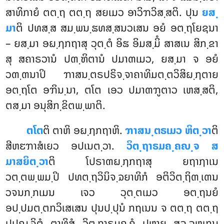
ສາທິກາຍໍ ຕຕ຺ຖ ຕຕ຺ຖ ສຍເມວ ອາວິຠວິສ຺ສຕິ. ປຸນ
ຍສ຺
ມາ
ຕິ ປທສ຺ສ ສມ຺ພນ຺ຘທສ຺ສນວເສນ ອຍໍ ອຕ຺ຖໂຍຊນາ
– ຍສ຺ມາ ອຏ຺ຐກຖາສຸ ວຸຕ຺ຕໍ ອິຘ ອິມສ຺ມິໍ ສາສເນ ສິກ຺ຂາ
ສຸ ສຄາຣວານໍ ປຓ຺ຑິຕານໍ ປມາຓເມວ, ຍສ຺ມາ ຈ ອຍໍ
ວຓ຺ຓນາປິ ຠາສນ຺ຕຣປຣິຈ຺ຈາຄາທິມຕ຺ຕວິສິຏ຺ຐຕາຍ
ອຕ຺ຖໂຕ ອຠິນ຺ນາ, ຕໂຕ ເອວ ປມາຓຠູຕາວ ເຫສ຺ສຕິ,
ຕສ຺ມາ ອນຸສິກ຺ຂິຕພ຺ພາຕິ.
ຕໂຕ
ຕິ ຕາຫິ ອຏ຺ຐກຖາຫິ.
ຠາສນ຺ຕຣເມວ ຫິຕ຺ວາ
ຕິ
ສີຫຬຠາສໍເຍວ ອປເນຕ຺ວາ.
ວິຕ຺ຖາຣມຄ຺ຄຎ຺ຈ ສ
ມາສຍິຕ຺ວາ
ຕິ ໂປຣາຓຏ຺ຐກຖາສຸ ຍຖາຐາເນ
ວຕ຺ຕພ຺ພມ຺ປິ ປທຕ຺ຖວິນິຈ຺ຉຍາທິກໍ ອຕິວິຕ຺ຖິຓ຺ເຓນ
ວຈນກ຺ກເມນ ເຈວ ວຸຕ຺ຕເມວ ອຕ຺ຖນຍໍ
ອປ຺ປມຕ຺ຕກວິເສເສນ ປຸນປ຺ປຸນໍ ກຖເນນ ຈ ຕຕ຺ຖ ຕຕ຺ຖ
ປປຎ຺ຈິຕໍ ຕາທິສໍ ວິຕ຺ຖາຣມຄ຺ຄໍ ປຫາຍ ສລ຺ລຫຸເກນ