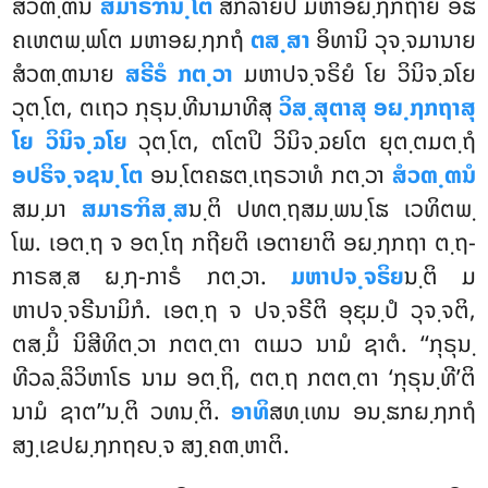
ສໍວຓ຺ຓນໍ
ສມາຣຠນ຺ໂຕ
ສກລາຍປິ ມຫາອຏ຺ຐກຖາຍ ອິຘ
ຄເຫຕພ຺ພໂຕ ມຫາອຏ຺ຐກຖໍ
ຕສ຺ສາ
ອິທານິ ວຸຈ຺ຈມານາຍ
ສໍວຓ຺ຓນາຍ
ສຣີຣໍ ກຕ຺ວາ
ມຫາປຈ຺ຈຣິຍໍ ໂຍ ວິນິຈ຺ຉໂຍ
ວຸຕ຺ໂຕ, ຕເຖວ ກຸຣຸນ຺ທີນາມາທີສຸ
ວິສ຺ສຸຕາສຸ ອຏ຺ຐກຖາສຸ
ໂຍ ວິນິຈ຺ຉໂຍ
ວຸຕ຺ໂຕ, ຕໂຕປິ ວິນິຈ຺ຉຍໂຕ ຍຸຕ຺ຕມຕ຺ຖໍ
ອປຣິຈ຺ຈຊນ຺ໂຕ
ອນ຺ໂຕຄຘຕ຺ເຖຣວາທໍ ກຕ຺ວາ
ສໍວຓ຺ຓນໍ
ສມ຺ມາ
ສມາຣຠິສ຺ສ
ນ຺ຕິ ປທຕ຺ຖສມ຺ພນ຺ໂຘ ເວທິຕພ຺
ໂພ. ເອຕ຺ຖ ຈ ອຕ຺ໂຖ ກຖີຍຕິ ເອຕາຍາຕິ ອຏ຺ຐກຖາ ຕ຺ຖ-
ກາຣສ຺ສ ຏ຺ຐ-ກາຣໍ ກຕ຺ວາ.
ມຫາປຈ຺ຈຣິຍ
ນ຺ຕິ ມ
ຫາປຈ຺ຈຣີນາມິກໍ. ເອຕ຺ຖ ຈ ປຈ຺ຈຣີຕິ ອຸຬຸມ຺ປໍ ວຸຈ຺ຈຕິ,
ຕສ຺ມິໍ ນິສີທິຕ຺ວາ ກຕຕ຺ຕາ ຕເມວ ນາມໍ ຊາຕໍ. ‘‘ກຸຣຸນ຺
ທີວລ຺ລິວິຫາໂຣ ນາມ ອຕ຺ຖິ, ຕຕ຺ຖ ກຕຕ຺ຕາ ‘ກຸຣຸນ຺ທີ’ຕິ
ນາມໍ ຊາຕ’’ນ຺ຕິ ວທນ຺ຕິ.
ອາທິ
ສທ຺ເທນ ອນ຺ຘກຏ຺ຐກຖໍ
ສງ຺ເຂປຏ຺ຐກຖຎ຺ຈ ສງ຺ຄຓ຺ຫາຕິ.