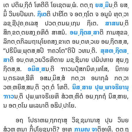
ເຕ ປຕິຏ຺ຐິຕໍ ໂຫຕີຕິ ໂຍເຊຕພ຺ພໍ. ຕຕ຺ຖ
ຍສ຺ມິ
ນ຺ຕິ ຍສ຺
ມິໍ ວິນຍປິຏເກ.
ຐິເຕ
ຕິ ປາຬິໂຕ ຈ ອຕ຺ຖໂຕ ຈ ອນູນໍ ຫຸຕ຺ວາ
ລຊ຺ຊີປຸຄ຺ຄເລສຸ ປວຕ຺ຕນຏ຺ເຐນ ຐິເຕ.
ສາສນ
ນ຺ຕິ
ສິກ຺ຂຕ຺ຕຍສງ຺ຄຫິຕໍ ສາສນໍ.
ອຏ຺ຐິຕສ຺ສາ
ຕິ ກາມສຸຂລ຺
ລິກຕ຺ຕກິລມຖານຸໂຍຄສງ຺ຂາເຕ ອນ຺ຕທ຺ວເຍ ອຏ຺ຐິຕສ຺ສ,
‘‘ປຣິນິພ຺ພຸຕສ຺ສປິ ຠຄວໂຕ’’ຕິປິ ວທນ຺ຕິ.
ສຸສຓ຺ຐິຕສ຺
ສາ
ຕິ ອນ຺ຕທ຺ວຍວິຣຫິຕາຍ ມຊ຺ຌິມາຍ ປຏິປທາຍ ສຸຏ຺ຐຸ
ຐິຕສ຺ສ.
ອມິສ຺ສ
ນ຺ຕິ ຠາວນປຸໍສກນິທ຺ເທໂສ, ນິກາຍ
ນ຺ຕຣລທ຺ຘີຫິ ອສມ຺ມິສ຺ສໍ ກຕ຺ວາ ອນາກຸລໍ ກຕ຺ວາ
ວຓ຺ຓຍິສ຺ສນ຺ຕິ ວຸຕ຺ຕໍ ໂຫຕິ.
ນິສ຺ສາຍ ປຸພ຺ພາຈຣິຍານຸ
ຠາວ
ນ຺ຕິ ປຸພ຺ພາຈຣິເຍຫິ ສໍວຓ຺ຓິຕໍ ອຏ຺ຐກຖໍ ນິສ຺ສາຍ,
ນ ອຕ຺ຕໂນ ພເລນາຕິ ອຘິປ຺ປາໂຍ.
ອຖ ໂປຣາຓຏ຺ຐກຖາສຸ ວິຊ຺ຊມານາສຸ ປຸນ ວິນຍ
ສໍວຓ຺ຓນາ ກິໍປໂຍຊນາຕິ? ອາຫ
ກາມຎ຺ຈາ
ຕິອາທິ. ຕຕ຺ຖ