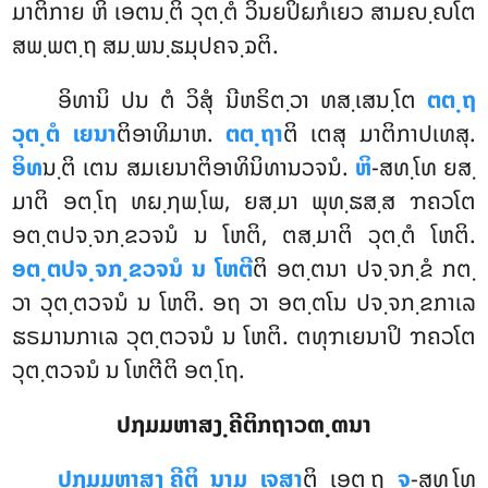
ມາຕິກາຍ ຫິ ເອຕນ຺ຕິ ວຸຕ຺ຕໍ ວິນຍປິຏກໍເຍວ ສາມຎ຺ຎໂຕ
ສພ຺ພຕ຺ຖ ສມ຺ພນ຺ຘມຸປຄຈ຺ຉຕິ.
ອິທານິ ປນ ຕໍ ວິສຸໍ ນີຫຣິຕ຺ວາ ທສ຺ເສນ຺ໂຕ
ຕຕ຺ຖ
ວຸຕ຺ຕໍ ເຍນາ
ຕິອາທິມາຫ.
ຕຕ຺ຖາ
ຕິ ເຕສຸ ມາຕິກາປເທສຸ.
ອິທ
ນ຺ຕິ ເຕນ ສມເຍນາຕິອາທິນິທານວຈນໍ.
ຫິ
-ສທ຺ໂທ ຍສ຺
ມາຕິ ອຕ຺ໂຖ ທຏ຺ຐພ຺ໂພ, ຍສ຺ມາ ພຸທ຺ຘສ຺ສ ຠຄວໂຕ
ອຕ຺ຕປຈ຺ຈກ຺ຂວຈນໍ ນ ໂຫຕິ, ຕສ຺ມາຕິ ວຸຕ຺ຕໍ ໂຫຕິ.
ອຕ຺ຕປຈ຺ຈກ຺ຂວຈນໍ ນ ໂຫຕີ
ຕິ ອຕ຺ຕນາ ປຈ຺ຈກ຺ຂໍ ກຕ຺
ວາ ວຸຕ຺ຕວຈນໍ ນ ໂຫຕິ. ອຖ
ວາ ອຕ຺ຕໂນ ປຈ຺ຈກ຺ຂກາເລ
ຘຣມານກາເລ ວຸຕ຺ຕວຈນໍ ນ ໂຫຕິ. ຕທຸຠເຍນາປິ ຠຄວໂຕ
ວຸຕ຺ຕວຈນໍ ນ ໂຫຕີຕິ ອຕ຺ໂຖ.
ປຐມມຫາສງ຺ຄີຕິກຖາວຓ຺ຓນາ
ປຐມມຫາສງ຺ຄີຕິ ນາມ ເຈສາ
ຕິ ເອຕ຺ຖ
ຈ
-ສທ຺ໂທ