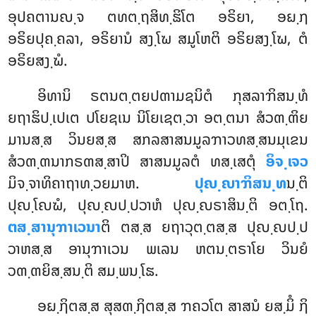
ອຸປຄຕານຎ຺ຈ ຕທຕ຺ຖສິທ຺ຘິໂຕ ອຣິຍາ, ອຏ຺ຐ
ອຣິຍປຸຄ຺ຄລາ, ອຣິຍານໍ ສງ຺ໂຆ ສມູໂຫຕິ ອຣິຍສງ຺ໂຆ, ຕໍ
ອຣິຍສງ຺ຆໍ.
ອິທານິ ຣຕນຕ຺ຕຍປຓາມຊນິຕໍ ກຸສລາຠິສນ຺ທໍ
ຍຖາຘິປ຺ເປເຕ ປໂຍຊເນ ນິໂຍເຊຕ຺ວາ ອຕ຺ຕນາ ສໍວຓ຺ຓິຍ
ມານສ຺ສ ວິນຍສ຺ສ ສກລສາສນມູລຠາວທສ຺ສນມຸເຂນ
ສໍວຓ຺ຓນາກຣຓສ຺ສາປິ ສາສນມູລຕໍ
ທສ຺ເສຕຸໍ
ອິຈ຺ເຈວ
ມິຈ຺ຈາທິຄາຖາທ຺ວຍມາຫ.
ປຸຎ຺ຎາຠິສນ຺ທ
ນ຺ຕິ
ປຸຎ຺ໂຎຆໍ, ປຸຎ຺ຎປ຺ປວາຫໍ ປຸຎ຺ຎຣາສິນ຺ຕິ ອຕ຺ໂຖ.
ຕສ຺ສານຸຠາເວນາ
ຕິ ຕສ຺ສ ຍຖາວຸຕ຺ຕສ຺ສ ປຸຎ຺ຎປ຺ປ
ວາຫສ຺ສ ອານຸຠາເວນ ພເລນ ຫຕນ຺ຕຣາໂຍ ວິນຍໍ
ວຓ຺ຓຍິສ຺ສນ຺ຕິ ສມ຺ພນ຺ໂຘ.
ອຏ຺ຐິຕສ຺ສ ສຸສຓ຺ຐິຕສ຺ສ ຠຄວໂຕ ສາສນໍ ຍສ຺ມິໍ ຐິ