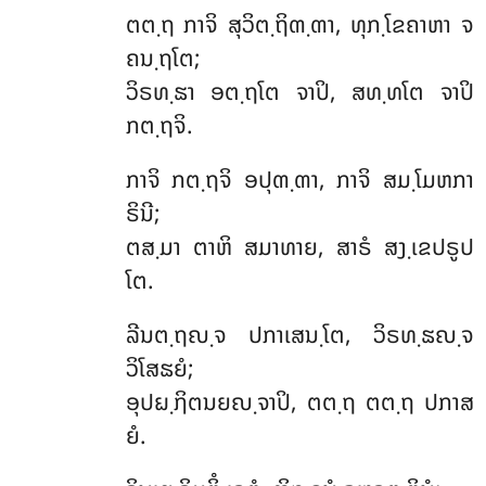
ຕຕ຺ຖ
ກາຈິ ສຸວິຕ຺ຖິຓ຺ຓາ, ທຸກ຺ໂຂຄາຫາ ຈ
ຄນ຺ຖໂຕ;
ວິຣທ຺ຘາ ອຕ຺ຖໂຕ ຈາປິ, ສທ຺ທໂຕ ຈາປິ
ກຕ຺ຖຈິ.
ກາຈິ ກຕ຺ຖຈິ ອປຸຓ຺ຓາ, ກາຈິ ສມ຺ໂມຫກາ
ຣິນີ;
ຕສ຺ມາ ຕາຫິ ສມາທາຍ, ສາຣໍ ສງ຺ເຂປຣູປ
ໂຕ.
ລີນຕ຺ຖຎ຺ຈ ປກາເສນ຺ໂຕ, ວິຣທ຺ຘຎ຺ຈ
ວິໂສຘຍໍ;
ອຸປຏ຺ຐິຕນຍຎ຺ຈາປິ, ຕຕ຺ຖ ຕຕ຺ຖ ປກາສ
ຍໍ.