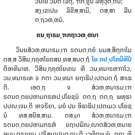
ວິນເຍ ວິມຕິໍ ເຉຕຸໍ, ຠິກ຺ຂູນໍ ລຫຸວຸຕ຺ຕິນໍ;
ສງ຺ເຂເປນ ລິຂິສ຺ສາມິ, ຕສ຺ສາ ລີນ
ຕ຺ຖວຓ຺ຓນໍ.
ຄນ຺ຖາຣມ຺ຠກຖາວຓ຺ຓນາ
ວິນຍສໍວຓ຺ຓນາຣມ຺ເຠ ຣຕນຕ຺ຕຍໍ ນມສ຺ສິຕຸກາໂມ
ຕສ຺ສ ວິສິຏ຺ຐຄຸຓໂຍຄສນ຺ທສ຺ສນຕ຺ຖໍ
ໂຍ ກປ຺ປໂກຏີຫິປີ
ຕິອາທິມາຫ. ວິສິຏ຺ຐຄຸຓໂຍເຄນ ຫິ ວນ຺ທນາຣຫຠາໂວ,
ວນ຺ທນາຣເຫ ຈ ກຕາ ວນ຺ທນາ ຍຖາຘິປ຺ເປຕມຕ຺ຖໍ ສາເຘ
ຕິ
. ເອຕ຺ຖ ຈ ສໍວຓ຺ຓນາຣມ຺ເຠ
ຣຕນຕ຺ຕຍປຓາມກຣຓປ຺ປໂຍຊນໍ ຕຕ຺ຖ ຕຕ຺ຖ ພຫຸຘາ
ປປຎ຺ເຈນ຺ຕິ ອາຈຣິຍາ, ມຍໍ ປນ ອິຘາຘິປ຺ເປຕເມວ ປໂຍຊ
ນໍ ທສ຺ສຍິສ຺ສາມ. ຕສ຺ມາ ສໍວຓ຺ຓນາຣມ຺ເຠ
ຣຕນຕ຺ຕຍປຓາມກຣຓໍ ຍຖາປຏິຎ຺ຎາຕສໍວຓ຺ຓນາຍ
ອນນ຺ຕຣາເຍນ ປຣິສມາປນຕ຺ຖນ຺ຕິ ເວທິຕພ຺ພໍ. ຕຖາ ຫິ