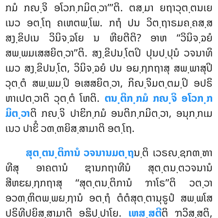
ກມໍ ກຎ຺ຈິ ອໂວກ຺ກມິຕ຺ວາ’’’ຕິ. ຕສ຺ມາ ຍຖາວຸຕ຺ຕນເຍ
ເນວ ອຕ຺ໂຖ ຄເຫຕພ຺ໂພ. ກຖໍ ປນ ວິຕ຺ຖາຣມຄ຺ຄສ຺ສ
ສງ຺ຂິປເນ ວິນິຈ຺ຉໂຍ ນ ຫີຍຕີຕິ? ອາຫ ‘‘ວິນິຈ຺ຉຍໍ
ສພ຺ພມເສສຍິຕ຺ວາ’’ຕິ. ສງ຺ຂິປນ຺ໂຕປິ ປຸນປ຺ປຸນໍ ວຈນາທິ
ເມວ ສງ຺ຂິປນ຺ໂຕ, ວິນິຈ຺ຉຍໍ ປນ ອຏ຺ຐກຖາສຸ ສພ຺ພາສຸປິ
ວຸຕ຺ຕໍ ສພ຺ພມ຺ປິ ອເສສຍິຕ຺ວາ, ກິຎ຺ຈິມຕ຺ຕມ຺ປິ ອປຣິ
ຫາເປຕ຺ວາຕິ ວຸຕ຺ຕໍ ໂຫຕິ.
ຕນ຺ຕິກ຺ກມໍ ກຎ຺ຈິ ອໂວກ຺ກ
ມິຕ຺ວາ
ຕິ ກຎ຺ຈິ ປາຬິກ຺ກມໍ ອນຕິກ຺ກມິຕ຺ວາ, ອນຸກ຺ກເມ
ເນວ ປາຬິໍ ວຓ຺ຓຍິສ຺ສາມາຕິ ອຕ຺ໂຖ.
ສຸຕ຺ຕນ຺ຕິການໍ ວຈນານມຕ຺ຖ
ນ຺ຕິ ເວຣຎ຺ຊກຓ຺ຑາ
ທີສຸ ອາຄຕານໍ ຌານກຖາທີນໍ ສຸຕ຺ຕນ຺ຕວຈນານໍ
ສີຫຬຏ຺ຐກຖາສຸ ‘‘ສຸຕ຺ຕນ຺ຕິການໍ ຠາໂຣ’’ຕິ ວຕ຺ວາ
ອວຓ຺ຓິຕພ຺ພຏ຺ຐານໍ ອຕ຺ຖໍ ຕໍຕໍສຸຕ຺ຕານຸຣູປໍ ສພ຺ພໂສ
ປຣິທີປຍິສ຺ສາມາຕິ ອຘິປ຺ປາໂຍ.
ເຫສ຺ສຕີ
ຕິ ຠວິສ຺ສຕິ,