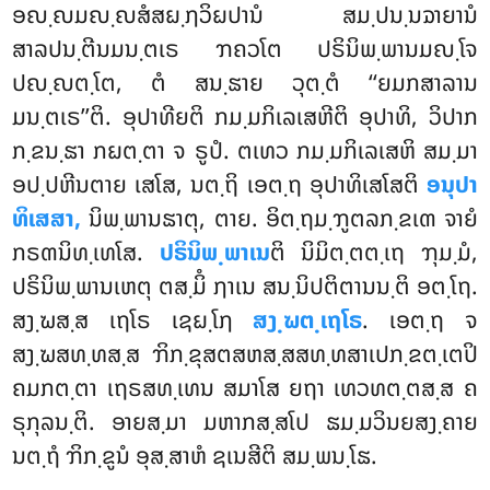
ອຎ຺ຎມຎ຺ຎສໍສຏ຺ຐວິຏປານໍ ສມ຺ປນ຺ນຉາຍານໍ
ສາລປນ຺ຕີນມນ຺ຕເຣ ຠຄວໂຕ ປຣິນິພ຺ພານມຎ຺ໂຈ
ປຎ຺ຎຕ຺ໂຕ, ຕໍ ສນ຺ຘາຍ ວຸຕ຺ຕໍ ‘‘ຍມກສາລານ
ມນ຺ຕເຣ’’ຕິ. ອຸປາທີຍຕິ ກມ຺ມກິເລເສຫີຕິ ອຸປາທິ, ວິປາກ
ກ຺ຂນ຺ຘາ ກຏຕ຺ຕາ ຈ ຣູປໍ. ຕເທວ ກມ຺ມກິເລເສຫິ ສມ຺ມາ
ອປ຺ປຫີນຕາຍ ເສໂສ, ນຕ຺ຖິ ເອຕ຺ຖ ອຸປາທິເສໂສຕິ
ອນຸປາ
ທິເສສາ,
ນິພ຺ພານຘາຕຸ, ຕາຍ. ອິຕ຺ຖມ຺ຠູຕລກ຺ຂເຓ
ຈາຍໍ
ກຣຓນິທ຺ເທໂສ.
ປຣິນິພ຺ພາເນ
ຕິ ນິມິຕ຺ຕຕ຺ເຖ ຠຸມ຺ມໍ,
ປຣິນິພ຺ພານເຫຕຸ ຕສ຺ມິໍ ຐາເນ ສນ຺ນິປຕິຕານນ຺ຕິ ອຕ຺ໂຖ.
ສງ຺ຆສ຺ສ ເຖໂຣ ເຊຏ຺ໂຐ
ສງ຺ຆຕ຺ເຖໂຣ
. ເອຕ຺ຖ ຈ
ສງ຺ຆສທ຺ທສ຺ສ ຠິກ຺ຂຸສຕສຫສ຺ສສທ຺ທສາເປກ຺ຂຕ຺ເຕປິ
ຄມກຕ຺ຕາ ເຖຣສທ຺ເທນ ສມາໂສ ຍຖາ ເທວທຕ຺ຕສ຺ສ ຄ
ຣຸກຸລນ຺ຕິ. ອາຍສ຺ມາ ມຫາກສ຺ສໂປ ຘມ຺ມວິນຍສງ຺ຄາຍ
ນຕ຺ຖໍ ຠິກ຺ຂູນໍ ອຸສ຺ສາຫໍ ຊເນສີຕິ ສມ຺ພນ຺ໂຘ.