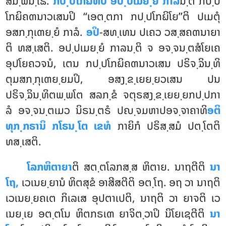
ສມ຺ພນ຺ໂຘ.
ກປ຺ປໂກຏີຫິປິ ອປ຺ປເມຍ຺ຍໍ ກາລ
ນ຺ຕິ
ກປ຺ປ
ໂກຏິຄຓນາວເສນປິ ‘‘ເອຕ຺ຕກາ ກປ຺ປໂກຏິໂຍ’’ຕິ ປເມຕຸໍ
ອສກ຺ກຸເຓຍ຺ຍໍ ກາລໍ.
ອປິ
-ສທ຺ເທນ ປເຄວ ວສ຺ສຄຓນາຍາ
ຕິ ທສ຺ເສຕິ. ອປ຺ປເມຍ຺ຍໍ ກາລນ຺ຕິ ຈ ອຈ຺ຈນ຺ຕສໍໂຍເຄ
ອຸປໂຍຄວຈນໍ, ເຕນ ກປ຺ປໂກຏິຄຓນາວເສນ ປຣິຈ຺ຉິນ຺ທິ
ຕຸມສກ຺ກຸເຓຍ຺ຍມປິ, ອສງ຺ຂ຺ເຍຍ຺ຍວເສນ ປນ
ປຣິຈ຺ຉິນ຺ທິຕພ຺ພໂຕ ສລກ຺ຂໍ ຈຕຸຣສງ຺ຂ຺ເຍຍ຺ຍກປ຺ປກາ
ລໍ ອຈ຺ຈນ຺ຕເມວ ນິຣນ຺ຕຣໍ ປຎ຺ຈມຫາປອຈ຺ຈາຄາທິ
ອຕິ
ທຸກ຺ກຣານິ ກໂຣນ຺ໂຕ ເຂທໍ
ກາຍິກໍ ປຣິສ຺ສມໍ ປຕ຺ໂຕຕິ
ທສ຺ເສຕິ.
ໂລກຫິຕາຍາ
ຕິ ສຕ຺ຕໂລກສ຺ສ ຫິຕາຍ. ນາຖຕີຕິ
ນາ
ໂຖ,
ເວເນຍ຺ຍານໍ ຫິຕສຸຂໍ ອາສີສຕີຕິ ອຕ຺ໂຖ. ອຖ ວາ ນາຖຕິ
ເວເນຍ຺ຍຄເຕ ກິເລເສ ອຸປຕາເປຕິ, ນາຖຕິ ວາ ຍາຈຕິ ເວ
ເນຍ຺ເຍ ອຕ຺ຕໂນ ຫິຕກຣເຓ ຍາຈິຕ຺ວາປິ ນິໂຍເຊຕີຕິ
ນາ