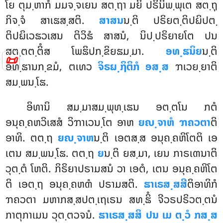
ໂຍ ຕຸມ຺ຫາກໍ ມມຈ຺ຈເຍນ ສຕ຺ຖາ ມຍິ ປຣິນິພ຺ພຸເຕ ສຕ຺ຖຸ
ກິຈ຺ຈໍ ສາເຘສ຺ສຕິ.
ສາສນ
ນ຺ຕິ ປຣິຍຕ຺ຕິປຏິປຕ຺
ຕິປຏິເວຘວເສນ ຕິວິຘໍ ສາສນໍ, ນິປ຺ປຣິຍາຍໂຕ ປນ
ສຕ຺ຕຕ຺ຕິໍສ ໂພຘິປກ຺ຂິຍຘມ຺ມາ.
ອທ຺ຘນິຍ
ນ຺ຕິ
📜
ອທ຺ຘານກ຺ຂມໍ, ຕເທວ
ຈິຣຏ຺ຐິຕິກໍ ອສ຺ສ
ຠເວຍ຺ຍາຕິ
ສມ຺ພນ຺ໂຘ.
ອິທານິ
ສມ຺ມາສມ຺ພຸທ຺ເຘນ ອຕ຺ຕໂນ ກຕໍ
ອນຸຄ຺ຄຫວິເສສໍ ວິຠາເວນ຺ໂຕ ອາຫ
ຍຎ຺ຈາຫໍ ຠຄວຕາ
ຕິ
ອາທິ. ຕຕ຺ຖ
ຍຎ຺ຈາຫ
ນ຺ຕິ ເອຕສ຺ສ ອນຸຄ຺ຄຫິໂຕຕິ ເອ
ເຕນ ສມ຺ພນ຺ໂຘ. ຕຕ຺ຖ
ຍ
ນ຺ຕິ ຍສ຺ມາ, ເຍນ ກາຣເຓນາຕິ
ວຸຕ຺ຕໍ ໂຫຕິ. ກິຣິຍາປຣາມສນໍ ວາ ເອຕໍ, ເຕນ ອນຸຄ຺ຄຫິໂຕ
ຕິ ເອຕ຺ຖ ອນຸຄ຺ຄຫຓໍ ປຣາມສຕິ.
ຘາເຣສ຺ສສີ
ຕິອາທິກໍ
ຠຄວຕາ ມຫາກສ຺ສປຕ຺ເຖເຣນ ສທ຺ຘິໍ ຈີວຣປຣິວຕ຺ຕນໍ
ກາຕຸກາເມນ ວຸຕ຺ຕວຈນໍ.
ຘາເຣສ຺ສສິ ປນ ເມ ຕ຺ວໍ ກສ຺ສ