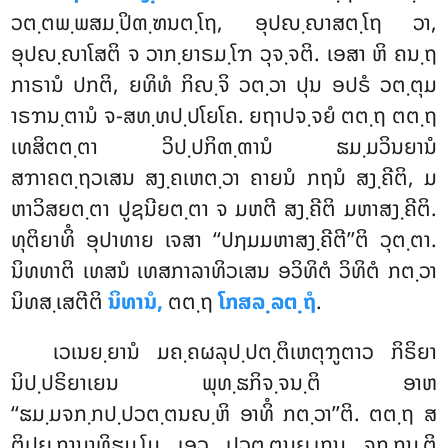
ວຕ຺ຕພ຺ພສມ຺ປິຓ຺ຑນຕ຺ໂຖ, ອຸປຎ຺ຎາສຕ຺ໂຖ ວາ,
ອຸປຎ຺ຎາໂສຕິ ຈ ວາກ຺ຍາຣມ຺ໂຠ ວຸຈ຺ຈຕິ. ເອສາ ຫິ ຄນ຺ຖ
ກາຣານໍ ປກຕິ, ຍທິທໍ ກິຎ຺ຈິ ວຕ຺ວາ ປຸນ ອປຣໍ ວຕ຺ຕຸມ
າຣຠນ຺ຕານໍ ຈ-ສທ຺ທປ຺ປໂຍໂຄ. ຍຖາປຈ຺ຈຍໍ ຕຕ຺ຖ ຕຕ຺ຖ
ເທສິຕຕ຺ຕາ ວິປ຺ປກິຓ຺ຓານໍ ຘມ຺ມວິນຍານໍ
ສຠາຄຕ຺ຖວເສນ ສງ຺ຄເຫຕ຺ວາ ຄາຍນໍ ກຖນໍ ສງ຺ຄີຕິ, ມ
ຫາວິສຍຕ຺ຕາ ປູຊນີຍຕ຺ຕາ ຈ ມຫຕີ ສງ຺ຄີຕິ ມຫາສງ຺ຄີຕິ.
ທຸຕິຍາທິໍ ອຸປາທາຍ ເຈສາ ‘‘ປຐມມຫາສງ຺ຄີຕີ’’ຕິ ວຸຕ຺ຕາ.
ນິທທາຕິ ເທສນໍ ເທສກາລາທິວເສນ ອວິທິຕໍ ວິທິຕໍ ກຕ຺ວາ
ນິທສ຺ເສຕີຕິ
ນິທານໍ,
ຕຕ຺ຖ
ໂກສລ຺ລຕ຺ຖໍ
.
ເວເນຍ຺ຍານໍ ມຄ຺ຄຜລຸປ຺ປຕ຺ຕິເຫຕຸຠູຕາວ ກິຣິຍາ
ນິປ຺ປຣິຍາເຍນ ພຸທ຺ຘກິຈ຺ຈນ຺ຕິ ອາຫ
‘‘ຘມ຺ມຈກ຺ກປ຺ປວຕ຺ຕນຎ຺ຫິ ອາທິໍ ກຕ຺ວາ’’ຕິ. ຕຕ຺ຖ ສ
ຕິປຏ຺ຐານາທິຘມ຺ໂມ ເອວ ປວຕ຺ຕນຏ຺ເຐນ ຈກ຺ກນ຺ຕິ