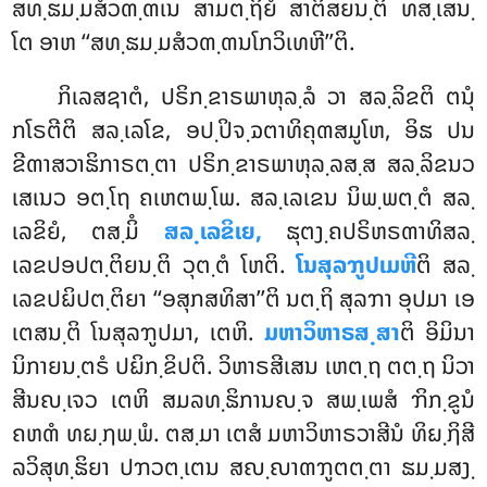
ສທ຺ຘມ຺ມສໍວຓ຺ຓເນ ສາມຕ຺ຖິຍໍ ສາຕິສຍນ຺ຕິ ທສ຺ເສນ຺
ໂຕ ອາຫ ‘‘ສທ຺ຘມ຺ມສໍວຓ຺ຓນໂກວິເທຫີ’’ຕິ.
ກິເລສຊາຕໍ, ປຣິກ຺ຂາຣພາຫຸລ຺ລໍ ວາ ສລ຺ລິຂຕິ ຕນຸໍ
ກໂຣຕີຕິ ສລ຺ເລໂຂ, ອປ຺ປິຈ຺ຉຕາທິຄຸຓສມູໂຫ, ອິຘ ປນ
ຂີຓາສວາຘິກາຣຕ຺ຕາ ປຣິກ຺ຂາຣພາຫຸລ຺ລສ຺ສ ສລ຺ລິຂນວ
ເສເນວ ອຕ຺ໂຖ ຄເຫຕພ຺ໂພ. ສລ຺ເລເຂນ ນິພ຺ພຕ຺ຕໍ ສລ຺
ເລຂິຍໍ, ຕສ຺ມິໍ
ສລ຺ເລຂິເຍ,
ຘຸຕງ຺ຄປຣິຫຣຓາທິສລ຺
ເລຂປອປຕ຺ຕິຍນ຺ຕິ ວຸຕ຺ຕໍ ໂຫຕິ.
ໂນສຸລຠູປເມຫີ
ຕິ ສລ຺
ເລຂປຏິປຕ຺ຕິຍາ ‘‘ອສຸກສທິສາ’’ຕິ ນຕ຺ຖິ ສຸລຠາ ອຸປມາ ເອ
ເຕສນ຺ຕິ ໂນສຸລຠູປມາ, ເຕຫິ.
ມຫາວິຫາຣສ຺ສາ
ຕິ ອິມິນາ
ນິກາຍນ຺ຕຣໍ ປຏິກ຺ຂິປຕິ
. ວິຫາຣສີເສນ ເຫຕ຺ຖ ຕຕ຺ຖ ນິວາ
ສີນຎ຺ເຈວ ເຕຫິ ສມລທ຺ຘິການຎ຺ຈ ສພ຺ເພສໍ ຠິກ຺ຂູນໍ
ຄຫຓໍ ທຏ຺ຐພ຺ພໍ. ຕສ຺ມາ ເຕສໍ ມຫາວິຫາຣວາສີນໍ ທິຏ຺ຐິສີ
ລວິສຸທ຺ຘິຍາ ປຠວຕ຺ເຕນ ສຎ຺ຎາຓຠູຕຕ຺ຕາ
ຘມ຺ມສງ຺