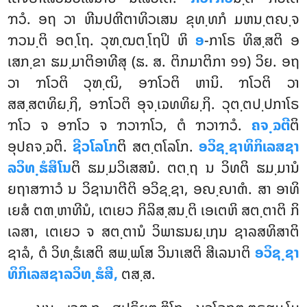
ຠວໍ. ອຖ ວາ ຫີນປຓີຕາທິວເສນ ຂຸທ຺ທກໍ ມຫນ຺ຕຎ຺ຈ
ຠວນ຺ຕິ ອຕ຺ໂຖ. ວຸຑ຺ຒຕ຺ໂຖປິ ຫິ
ອ
-ກາໂຣ ທິສ຺ສຕິ ອ
ເສກ຺ຂາ ຘມ຺ມາຕິອາທີສຸ (ຘ. ສ. ຕິກມາຕິກາ ໑໑) ວິຍ. ອຖ
ວາ ຠໂວຕິ ວຸຑ຺ຒິ, ອຠໂວຕິ ຫານິ. ຠໂວຕິ ວາ
ສສ຺ສຕທິຏ຺ຐິ, ອຠໂວຕິ ອຸຈ຺ເຉທທິຏ຺ຐິ
. ວຸຕ຺ຕປ຺ປກາໂຣ
ຠໂວ ຈ ອຠໂວ ຈ ຠວາຠໂວ, ຕໍ ຠວາຠວໍ.
ຄຈ຺ຉຕີ
ຕິ
ອຸປຄຈ຺ຉຕິ.
ຊີວໂລໂກ
ຕິ ສຕ຺ຕໂລໂກ.
ອວິຊ຺ຊາທິກິເລສຊາ
ລວິທ຺ຘໍສິໂນ
ຕິ ຘມ຺ມວິເສສນໍ. ຕຕ຺ຖ ນ ວິທຕິ ຘມ຺ມານໍ
ຍຖາສຠາວໍ ນ ວິຊານາຕີຕິ ອວິຊ຺ຊາ, ອຎ຺ຎາຓໍ. ສາ ອາທິ
ເຍສໍ ຕຓ຺ຫາທີນໍ, ເຕເຍວ ກິລິສ຺ສນ຺ຕິ ເອເຕຫິ ສຕ຺ຕາຕິ ກິ
ເລສາ, ເຕເຍວ ຈ ສຕ຺ຕານໍ ວິພາຘນຏ຺ເຐນ ຊາລສທິສາຕິ
ຊາລໍ, ຕໍ ວິທ຺ຘໍເສຕິ ສພ຺ພໂສ ວິນາເສຕິ ສີເລນາຕິ
ອວິຊ຺ຊາ
ທິກິເລສຊາລວິທ຺ຘໍສີ,
ຕສ຺ສ.