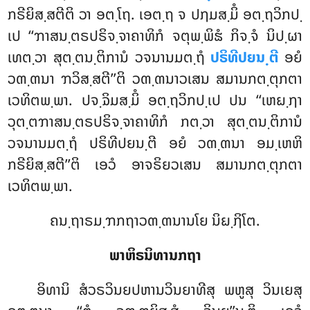
ກຣີຍິສ຺ສຕີຕິ ວາ ອຕ຺ໂຖ. ເອຕ຺ຖ ຈ ປຐມສ຺ມິໍ ອຕ຺ຖວິກປ຺
ເປ ‘‘ຠາສນ຺ຕຣປຣິຈ຺ຈາຄາທິກໍ ຈຕຸພ຺ພິຘໍ ກິຈ຺ຈໍ ນິປ຺ຜາ
ເທຕ຺ວາ ສຸຕ຺ຕນ຺ຕິການໍ ວຈນານມຕ຺ຖໍ
ປຣິທີປຍນ຺ຕີ
ອຍໍ
ວຓ຺ຓນາ ຠວິສ຺ສຕີ’’ຕິ ວຓ຺ຓນາວເສນ ສມານກຕ຺ຕຸກຕາ
ເວທິຕພ຺ພາ. ປຈ຺ຉິມສ຺ມິໍ ອຕ຺ຖວິກປ຺ເປ ປນ ‘‘ເຫຏ຺ຐາ
ວຸຕ຺ຕຠາສນ຺ຕຣປຣິຈ຺ຈາຄາທິກໍ ກຕ຺ວາ ສຸຕ຺ຕນ຺ຕິການໍ
ວຈນານມຕ຺ຖໍ ປຣິທີປຍນ຺ຕີ ອຍໍ ວຓ຺ຓນາ ອມ຺ເຫຫິ
ກຣີຍິສ຺ສຕີ’’ຕິ ເອວໍ ອາຈຣິຍວເສນ ສມານກຕ຺ຕຸກຕາ
ເວທິຕພ຺ພາ.
ຄນ຺ຖາຣມ຺ຠກຖາວຓ຺ຓນານໂຍ ນິຏ຺ຐິໂຕ.
ພາຫິຣນິທານກຖາ
ອິທານິ
ສໍວຣວິນຍປຫານວິນຍາທີສຸ ພຫູສຸ ວິນເຍສຸ