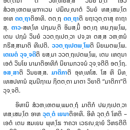
ອຕ຺ຕນາ ‘‘ຕໍ ວຓ຺ຓຍິສ຺ສໍ ວິນຍ’’ນ຺ຕິ ເອວໍ
ສໍວຓ຺ເຓຕພ຺ພຠາເວນ ປຏິຎ຺ຎາຕໍ ວິນຍໍ ທສ຺ເສນ຺ໂຕ
ອາຫ
ຕຕ຺ຖາ
ຕິອາທິ. ຕຕ຺ຖ
ຕຕ຺ຖາ
ຕິ ຍຖາວຸຕ຺ຕາສຸ ຄາຖາ
ສຸ.
ຕາວ
-ສທ຺ໂທ ປຐມນ຺ຕິ ອິມສ຺ມິໍ ອຕ຺ເຖ ທຏ຺ຐພ຺ໂພ,
ເຕນ ປຐມໍ ວິນຍໍ ວວຕ຺ຖເປຕ຺ວາ
ປຈ຺ຉາ ຕສ຺ສ ວຓ຺ຓນໍ
ກຣິສ຺ສາມາຕິ ທີເປຕິ.
ວວຕ຺ຖເປຕພ຺ໂພ
ຕິ ນິຍເມຕພ຺ໂພ.
ເຕເນຕໍ ວຸຈ຺ຈຕີ
ຕິ ຍສ຺ມາ ວວຕ຺ຖເປຕພ຺ໂພ, ເຕນ ເຫຕຸນາ
ເອຕໍ ວິນໂຍ ນາມາຕິອາທິກໍ ນິຍາມກວຈນໍ ວຸຈ຺ຈຕີຕິ ອຕ຺ໂຖ.
ອສ຺ສາ
ຕິ ວິນຍສ຺ສ.
ມາຕິກາ
ຕິ ອຸທ຺ເທໂສ. ໂສ ຫິ ນິທ຺
ເທສປທານໍ ຊນນີຐາເນ ຐິຕຕ຺ຕາ ມາຕາ ວິຍາຕິ ‘‘ມາຕິກາ’’ຕິ
ວຸຈ຺ຈຕິ.
ອິທານິ ສໍວຓ຺ເຓຕພ຺ພມຕ຺ຖໍ ມາຕິກໍ ປຏ຺ຐເປຕ຺ວາ
ທສ຺ເສນ຺ໂຕ ອາຫ
ວຸຕ຺ຕໍ ເຍນາ
ຕິອາທິ. ອິທໍ ວຸຕ຺ຕໍ ໂຫຕິ –
ເອຕໍ ເຕນ ສມເຍນ ພຸທ຺ໂຘ ຠຄວາ ເວຣຎ຺ຊາຍໍ ວິຫຣຕີຕິ