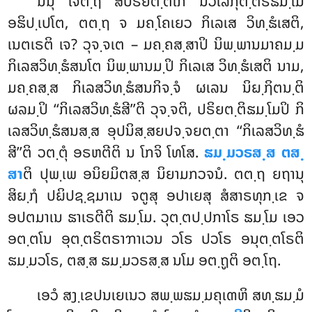
ນນຸ ເຈຕ຺ຖ ສປຣິຍຕ຺ຕິໂກ ນວໂລກຸຕ຺ຕຣຘມ຺ໂມ
ອຘິປ຺ເປໂຕ, ຕຕ຺ຖ ຈ ມຄ຺ໂຄເຍວ ກິເລເສ ວິທ຺ຘໍເສຕິ,
ເນຕເຣຕິ ເຈ? ວຸຈ຺ຈເຕ – ມຄ຺ຄສ຺ສາປິ ນິພ຺ພານມາຄມ຺ມ
ກິເລສວິທ຺ຘໍສນໂຕ ນິພ຺ພານມ຺ປິ ກິເລເສ ວິທ຺ຘໍເສຕິ ນາມ,
ມຄ຺ຄສ຺ສ ກິເລສວິທ຺ຘໍສນກິຈ຺ຈໍ ຜເລນ ນິຏ຺ຐິຕນ຺ຕິ
ຜລມ຺ປິ ‘‘ກິເລສວິທ຺ຘໍສີ’’ຕິ ວຸຈ຺ຈຕິ, ປຣິຍຕ຺ຕິຘມ຺ໂມປິ ກິ
ເລສວິທ຺ຘໍສນສ຺ສ ອຸປນິສ຺ສຍປຈ຺ຈຍຕ຺ຕາ ‘‘ກິເລສວິທ຺ຘໍ
ສີ’’ຕິ ວຕ຺ຕຸໍ ອຣຫຕີຕິ ນ ໂກຈິ ໂທໂສ.
ຘມ຺ມວຣສ຺ສ ຕສ຺
ສາ
ຕິ ປຸພ຺ເພ ອນິຍມິຕສ຺ສ ນິຍາມກວຈນໍ. ຕຕ຺ຖ ຍຖານຸ
ສິຏ຺ຐໍ ປຏິປຊ຺ຊມາເນ ຈຕູສຸ ອປາເຍສຸ ສໍສາຣທຸກ຺ເຂ ຈ
ອປຕມາເນ ຘາເຣຕີຕິ ຘມ຺ໂມ. ວຸຕ຺ຕປ຺ປກາໂຣ ຘມ຺ໂມ ເອວ
ອຕ຺ຕໂນ ອຸຕ຺ຕຣິຕຣາຠາເວນ ວໂຣ ປວໂຣ ອນຸຕ຺ຕໂຣຕິ
ຘມ຺ມວໂຣ, ຕສ຺ສ ຘມ຺ມວຣສ຺ສ ນໂມ ອຕ຺ຖູຕິ ອຕ຺ໂຖ.
ເອວໍ ສງ຺ເຂປນເຍເນວ ສພ຺ພຘມ຺ມຄຸເຓຫິ ສທ຺ຘມ຺ມໍ