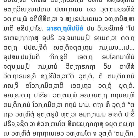
ອຕ຺ຖວິຎ຺ຎາປເກນ ປທກ຺ກເມນ ເຈວ ວຸຕ຺ຕນຍສທິສໍ
ວຕ຺ຕພ຺ພໍ ອຕິທິສິຕ຺ວາ ຈ ສງ຺ເຂປນເຍເນວ ວຓ຺ຓຍິສ຺ສາ
ມາຕິ ອຘິປ຺ປາໂຍ.
ສາຣຕ຺ຖທີປນິຍໍ
ປນ ວິນຍຏີກາຍໍ ‘‘ໂປ
ຣາຓຏ຺ຐກຖາສຸ ອຸປຣິ ວຸຈ຺ຈມານມ຺ປິ ອາເນຕ຺ວາ ຕຕ຺ຖ
ຕຕ຺ຖ ປປຎ຺ຈິຕໍ ຎຕ຺ຕິຈຕຸຕ຺ເຖນ ກມ຺ເມນ…ເປ…
ອຸປສມ຺ປນ຺ໂນຕິ ຠິກ຺ຂູຕິ ເອຕ຺ຖ ອປໂລກນາທີນໍ
ຈຕຸນ຺ນມ຺ປິ
ກມ຺ມານໍ ວິຕ຺ຖາຣກຖາ ວິຍ ຕາທິສໍ
ວິຕ຺ຖາຣມຄ຺ຄໍ ສງ຺ຂິປິຕ຺ວາ’’ຕິ ວຸຕ຺ຕໍ, ຕໍ ຕນ຺ຕິກ຺ກມໍ
ກຎ຺ຈິ ອໂວກ຺ກມິຕ຺ວາຕິ ເອຕ຺ເຖວ ວຕ຺ຕຸໍ ຍຸຕ຺ຕໍ.
ອຎ຺ຎຕ຺ຖ ປາຬິຍາ ວຕ຺ຕພ຺ພໍ ອຎ຺ຎຕ຺ຖ ກຖນຎ຺ຫິ
ຕນ຺ຕິກ຺ກມໍ ໂວກ຺ກມິຕ຺ວາ ກຖນໍ ນາມ. ຕຖາ ຫິ ວຸຕ຺ຕໍ ‘‘ຕ
ເຖວ ວຓ຺ຓິຕຸໍ ຍຸຕ຺ຕຣູປໍ ຫຸຕ຺ວາ ອນຸກ຺ກເມນ ອາຄຕໍ ປາຬິໍ
ປຣິຈ຺ຈຊິຕ຺ວາ ສໍວຓ຺ຓນໂຕ ສີຫຬຏ຺ຐກຖາສຸ ອຍຸຕ຺ຕຏ຺ຐາ
ເນ ວຓ຺ຓິຕໍ ຍຖາຐາເນເຍວ ວຓ຺ຓນໂຕ ຈ ວຸຕ຺ຕໍ ‘ຕນ຺ຕິກ຺