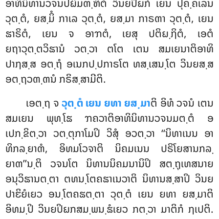
ອາທິນິທານວຈນປຏິມຓ຺ຑິຕໍ ວິນຍປິຏກໍ ເຍນ ປຸຄ຺ຄເລນ
ວຸຕ຺ຕໍ, ຍສ຺ມິໍ ກາເລ ວຸຕ຺ຕໍ, ຍສ຺ມາ ກາຣຓາ ວຸຕ຺ຕໍ, ເຍນ
ຘາຣິຕໍ, ເຍນ ຈ ອາຠຕໍ, ເຍສຸ ປຕິຏ຺ຐິຕໍ, ເອຕໍ
ຍຖາວຸຕ຺ຕວິຘານໍ ວຕ຺ວາ ຕໂຕ ເຕນ ສມເຍນາຕິອາທິ
ປາຐສ຺ສ ອຕ຺ຖໍ ອເນກປ຺ປກາຣໂຕ ທສ຺ເສນ຺ໂຕ ວິນຍສ຺ສ
ອຕ຺ຖວຓ຺ຓນໍ ກຣິສ຺ສາມີຕິ.
ເອຕ຺ຖ ຈ
ວຸຕ຺ຕໍ ເຍນ ຍທາ ຍສ຺ມາ
ຕິ ອິທໍ ວຈນໍ ເຕນ
ສມເຍນ ພຸທ຺ໂຘ ຠຄວາຕິອາທິນິທານວຈນມຕ຺ຕໍ ອ
ເປກ຺ຂິຕ຺ວາ ວຕ຺ຕຸກາໂມປິ ວິສຸໍ ອວຕ຺ວາ ‘‘ນິທາເນນ ອາ
ທິກລ຺ຍາຓໍ, ອິທມໂວຈາຕິ ນິຄມເນນ ປຣິໂຍສານກລ຺
ຍາຓ’’ນ຺ຕິ ວຈນໂຕ ນິທານນິຄມນານິປິ ສຕ຺ຖຸເທສນາຍ
ອນຸວິຘານຕ຺ຕາ ຕທນ຺ໂຕຄຘາເນວາຕິ ນິທານສ຺ສາປິ ວິນຍ
ປາຬິຍໍເຍວ ອນ຺ໂຕຄຘຕ຺ຕາ ວຸຕ຺ຕໍ ເຍນ ຍທາ ຍສ຺ມາຕິ
ອິທມ຺ປິ ວິນຍປິຏກສມ຺ພນ຺ຘໍເຍວ ກຕ຺ວາ ມາຕິກໍ ຐເປຕິ.