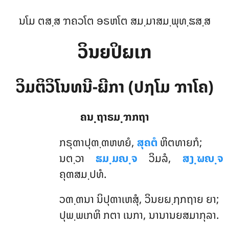
ນໂມ ຕສ຺ສ ຠຄວໂຕ ອຣຫໂຕ ສມ຺ມາສມ຺ພຸທ຺ຘສ຺ສ
ວິນຍປິຏເກ
ວິມຕິວິໂນທນີ-ຏີກາ (ປຐໂມ ຠາໂຄ)
ຄນ຺ຖາຣມ຺ຠກຖາ
ກຣຸຓາປຸຓ຺ຓຫທຍໍ
,
ສຸຄຕໍ
ຫິຕທາຍກໍ;
ນຕ຺ວາ
ຘມ຺ມຎ຺ຈ
ວິມລໍ,
ສງ຺ຆຎ຺ຈ
ຄຸຓສມ຺ປທໍ.
ວຓ຺ຓນາ ນິປຸຓາເຫສຸໍ, ວິນຍຏ຺ຐກຖາຍ ຍາ;
ປຸພ຺ພເກຫິ ກຕາ ເນກາ, ນານານຍສມາກຸລາ.