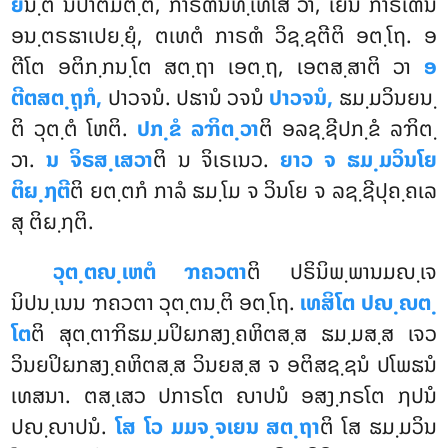
ຍ
ນ຺ຕິ ນິປາຕມຕ຺ຕໍ, ກາຣຓນິທ຺ເທໂສ ວາ, ເຍນ ກາຣເຓນ
ອນ຺ຕຣຘາເປຍ຺ຍຸໍ, ຕເທຕໍ ກາຣຓໍ ວິຊ຺ຊຕີຕິ ອຕ຺ໂຖ. ອ
ຕີໂຕ ອຕິກ຺ກນ຺ໂຕ ສຕ຺ຖາ ເອຕ຺ຖ, ເອຕສ຺ສາຕິ ວາ
ອ
ຕີຕສຕ຺ຖຸກໍ,
ປາວຈນໍ. ປຘານໍ ວຈນໍ
ປາວຈນໍ,
ຘມ຺ມວິນຍນ຺
ຕິ ວຸຕ຺ຕໍ ໂຫຕິ.
ປກ຺ຂໍ ລຠິຕ຺ວາ
ຕິ ອລຊ຺ຊີປກ຺ຂໍ ລຠິຕ຺
ວາ.
ນ ຈິຣສ຺ເສວາ
ຕິ ນ ຈິເຣເນວ.
ຍາວ ຈ ຘມ຺ມວິນໂຍ
ຕິຏ຺ຐຕີ
ຕິ ຍຕ຺ຕກໍ ກາລໍ ຘມ຺ໂມ ຈ ວິນໂຍ ຈ ລຊ຺ຊີປຸຄ຺ຄເລ
ສຸ ຕິຏ຺ຐຕິ.
ວຸຕ຺ຕຎ຺ເຫຕໍ ຠຄວຕາ
ຕິ ປຣິນິພ຺ພານມຎ຺ເຈ
ນິປນ຺ເນນ ຠຄວຕາ ວຸຕ຺ຕນ຺ຕິ ອຕ຺ໂຖ.
ເທສິໂຕ ປຎ຺ຎຕ຺
ໂຕ
ຕິ ສຸຕ຺ຕາຠິຘມ຺ມປິຏກສງ຺ຄຫິຕສ຺ສ ຘມ຺ມສ຺ສ ເຈວ
ວິນຍປິຏກສງ຺ຄຫິຕສ຺ສ ວິນຍສ຺ສ ຈ ອຕິສຊ຺ຊນໍ ປໂພຘນໍ
ເທສນາ. ຕສ຺ເສວ ປກາຣໂຕ ຎາປນໍ ອສງ຺ກຣໂຕ ຐປນໍ
ປຎ຺ຎາປນໍ.
ໂສ ໂວ ມມຈ຺ຈເຍນ ສຕ຺ຖາ
ຕິ ໂສ ຘມ຺ມວິນ