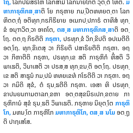
ໂຖ,
ໂລກປຏິສຣໂຓ ໂລກສາມີ ໂລກນາຍໂກຕິ ວຸຕ຺ຕໍ ໂຫຕິ.
ມ
ຫາກາຣຸຓິກສ຺ສາ
ຕິ ໂຍ ກຣຸຓາຍ ກມ຺ປິຕຫທຍຕ຺ຕາ ໂລກ
ຫິຕຕ຺ຖໍ ອຕິທຸກ຺ກຣກິຣິຍາຍ ອເນກປ຺ປກາຣໍ ຕາທິສໍ ທຸກ຺
ຂໍ ອນຸຠວິຕ຺ວາ ອາຄໂຕ,
ຕສ຺ສ ມຫາກາຣຸຓິກສ຺ສາ
ຕິ ອຕ຺
ໂຖ. ຕຕ຺ຖ ກິຣຕີຕິ
ກຣຸຓາ,
ປຣທຸກ຺ຂໍ ວິກ຺ຂິປຕິ ອປເນຕີຕິ
ອຕ຺ໂຖ. ທຸກ຺ຂິເຕສຸ ວາ ກິຣິຍຕິ ປສາຣິຍຕີຕິ ກຣຸຓາ. ອຖ
ວາ ກິຓາຕີຕິ ກຣຸຓາ, ປຣທຸກ຺ເຂ ສຕິ ກາຣຸຓິກໍ
ຫິໍສຕິ ວິ
ພາເຘຕິ, ວິນາເສຕິ ວາ ປຣສ຺ສ ທຸກ຺ຂນ຺ຕິ ອຕ຺ໂຖ. ປຣທຸກ຺
ເຂ ສຕິ ສາຘູນໍ ກມ຺ປນໍ ຫທຍເຂທໍ ກໂຣຕີຕິ ວາ ກຣຸຓາ. ອຖ
ວາ ກມິຕິ ສຸຂໍ, ຕໍ ຣຸນ຺ຘຕີຕິ ກຣຸຓາ. ເອສາ ຫິ ປຣທຸກ຺
ຂາປນຍນກາມຕາລກ຺ຂຓາ ອຕ຺ຕສຸຂນິຣເປກ຺ຂຕາຍ ກາ
ຣຸຓິການໍ ສຸຂໍ ຣຸນ຺ຘຕິ ວິພາເຘຕິ. ກຣຸຓາຍ ນິຍຸຕ຺ໂຕ
ກາຣຸຓິ
ໂກ,
ມຫນ຺ໂຕ ກາຣຸຓິໂກ
ມຫາກາຣຸຓິໂກ, ຕສ຺ສ ນໂມ
ອຕ຺ຖູ
ຕິ ປາຐເສໂສ.