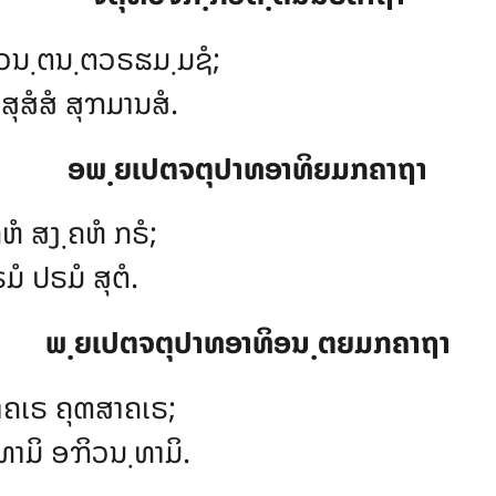
, ວນ຺ຕນ຺ຕວຣຘມ຺ມຊໍ;
ຸສໍສໍ ສຸຠມານສໍ.
ອພ຺ຍເປຕຈຕຸປາທອາທິຍມກຄາຖາ
ຄຫໍ ສງ຺ຄຫໍ ກຣໍ;
ມໍ ປຣມໍ ສຸຕໍ.
ພ຺ຍເປຕຈຕຸປາທອາທິອນ຺ຕຍມກຄາຖາ
າຄເຣ ຄຸຓສາຄເຣ;
າມິ ອຠິວນ຺ທາມິ.