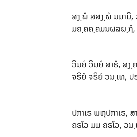
ສງ຺ຆໍ ສສງ຺ຆໍ ນມາມິ
ມຄ຺ຄຄ຺ຄມນຜລຏ຺ຐໍ, ສ
ວິນຍໍ ວິນຍໍ ສາຣໍ, ສງ຺
ຈຣິຍໍ ຈຣິຍໍ ວນ຺ເທ, ປຣ
ປກາເຣ ພຫຸປກາເຣ, ສ
ຄຣໂວ ມມ ຄຣໂວ, ວນ຺ທ