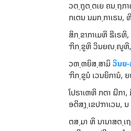
ວຕ຺ຖຸຕ຺ຕເຍ ຄນ຺ຖກາເ
ກເຕນ ນມກ຺ກາເຣນ, ຫ
ສິກ຺ຂາກາເມຫິ
ຘີເຣຫິ,
ຠິກ຺ຂູຫິ ວິນຍຎ຺ຎູຫິ
ວຓ຺ຓຍິສ຺ສາມິ
ວິນຍ-
ຠິກ຺ຂູນໍ ເວນຍິການໍ, 
ໂປຣາເຓຫິ ກຕາ ຏີກາ, 
ອຕິສງ຺ເຂປຠາເວນ, ນ ສ
ຕສ຺ມາ ຫິ ນານາສຕ຺ເຖ