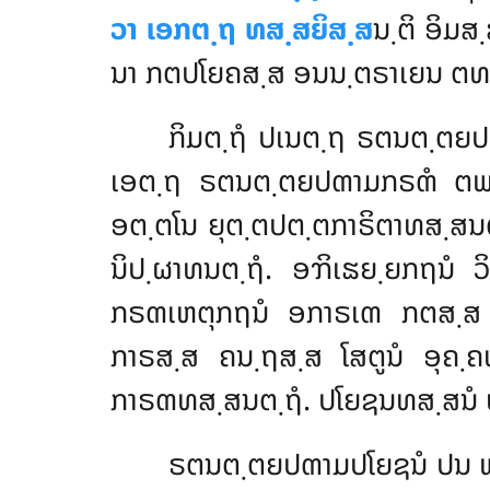
ວາ ເອກຕ຺ຖ ທສ຺ສຍິສ຺ສ
ນ຺ຕິ ອິມສ
ນາ ກຕປໂຍຄສ຺ສ ອນນ຺ຕຣາເຍນ ຕທຕ
ກິມຕ຺ຖໍ ປເນຕ຺ຖ ຣຕນຕ຺ຕຍປຓ
ເອຕ຺ຖ ຣຕນຕ຺ຕຍປຓາມກຣຓໍ ຕພ຺
ອຕ຺ຕໂນ ຍຸຕ຺ຕປຕ຺ຕກາຣິຕາທສ຺ສນຕ຺
ນິປ຺ຜາທນຕ຺ຖໍ. ອຠິເຘຍ຺ຍກຖນໍ 
ກຣຓເຫຕຸກຖນໍ ອກາຣເຓ ກຕສ຺ສ ວ
ກາຣສ຺ສ ຄນ຺ຖສ຺ສ ໂສຕູນໍ ອຸຄ຺ຄຫ
ກາຣຓທສ຺ສນຕ຺ຖໍ. ປໂຍຊນທສ຺ສນໍ ທຸ
ຣຕນຕ຺ຕຍປຓາມປໂຍຊນໍ ປນ ພຫູ