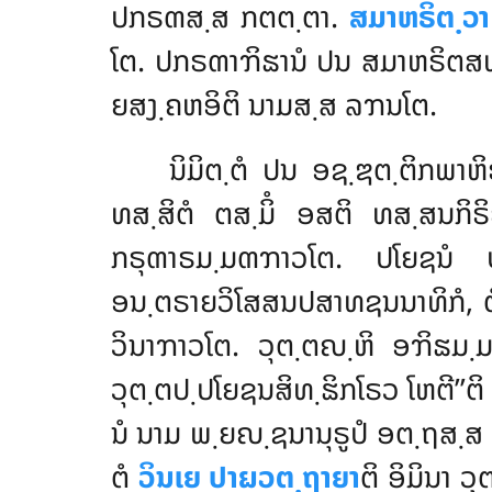
ປກຣຓສ຺ສ ກຕຕ຺ຕາ.
ສມາຫຣິຕ຺ວາ
ໂຕ. ປກຣຓາຠິຘານໍ ປນ ສມາຫຣິຕສ
ຍສງ຺ຄຫອິຕິ ນາມສ຺ສ ລຠນໂຕ.
ນິມິຕ຺ຕໍ
ປນ ອຊ຺ຌຕ຺ຕິກພາຫິຣ
ທສ຺ສິຕໍ ຕສ຺ມິໍ ອສຕິ ທສ຺ສນກິ
ກຣຸຓາຣມ຺ມຓຠາວໂຕ. ປໂຍຊນໍ
ອນ຺ຕຣາຍວິໂສສນປສາທຊນນາທິກໍ, 
ວິນາຠາວໂຕ. ວຸຕ຺ຕຎ຺ຫິ ອຠິຘມ຺
ວຸຕ຺ຕປ຺ປໂຍຊນສິທ຺ຘິກໂຣວ ໂຫຕີ’’ຕິ
ນໍ ນາມ ພ຺ຍຎ຺ຊນານຸຣູປໍ ອຕ຺ຖສ຺ສ
ຕໍ
ວິນເຍ ປາຏວຕ຺ຖາຍາ
ຕິ ອິມິນາ ວ