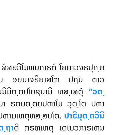
 ສໍສຍວິໂນທນກາຣກໍ ໂຍຄາວຈຣປຸຄ຺ຄ
ຸກາໂມ ອຍມາຈຣິຍາສໂຠ ປຐມໍ ຕາວ
ມິຕ຺ຕປໂຍຊນານິ ທສ຺ເສຕຸໍ
‘‘ວຕ຺
ມິນາ ຣຕນຕ຺ຕຍປຓາໂມ ວຸຕ຺ໂຕ ປຓາ
ວ ປຓາມເຫຕຸທສ຺ສນໂຕ.
ປາຬິມຸຕ຺ຕວິນິ
ຕ຺ຖາ
ຕິ ກຣຓເຫຕຸ ເຕເນວກາຣເຓນ