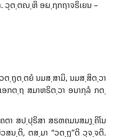
. ວຸຕ຺ຕຎ຺ຫິ ອຏ຺ຐກຖາຈຣິເຍນ –
ຕ຺ຖຸຕ຺ຕຍໍ ນມສ຺ສາມິ, ນມສ຺ສິຕ຺ວາ
ໍ ເອກຕ຺ຖ ສມາຫຣິຕ຺ວາ ອນາກຸລໍ ກຕ຺
ຣຓຄຕາ ສປ຺ປຸຣິສາ ສຣຓຄມນສມງ຺ຄິໂນ
ນ຺ຕິ, ຕສ຺ມາ ‘‘ວຕ຺ຖູ’’ຕິ ວຸຈ຺ຈຕິ.