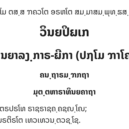
ໂມ ຕສ຺ສ ຠຄວໂຕ ອຣຫໂຕ ສມ຺ມາສມ຺ພຸທ຺ຘສ
ວິນຍປິຏເກ
ິນຍາລງ຺ກາຣ-ຏີກາ (ປຐໂມ ຠາໂ
ຄນ຺ຖາຣມ຺ຠກຖາ
ມຸຕ຺ຕຫາຣາທິນຍຄາຖາ
ວຣຕຣປຣໂທ ຣາຊຣາຊຄ຺ຄຊຎ຺ໂຎ;
ມຣຕິຣໂຕ ເທວເທວນ຺ຕວຊ຺ໂຊ.