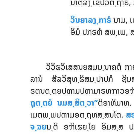
ນາຕິສງ຺ເຂປວິຕ຺ຖາຣໍ,
ວິນຍາລງ຺ກາຣໍ
ນາມ, ເ
ອິມໍ ປກຣຓໍ ສພ຺ເພ, ສ
ວິວິຘວິເສສນຍສມນ຺ນາຄຕໍ
ກາ
ລານໍ ສີລວິສຸທ຺ຘິສມ຺ປາປກໍ ຊ
ຣຕນຕ຺ຕຍປຓາມປຓາມາຣຫຠາວອຠິເ
ຖຸຕ຺ຕຍໍ ນມສ຺ສິຕ຺ວາ’’
ຕິອາທິມາຫ
ເມຕພ຺ພປຓາມອຕ຺ຖທສ຺ສນໂຕ.
ສຣ
ຈ຺ຉຍ
ນ຺ຕິ ອຠິເຘຍ຺ໂຍ ອິມສ຺ສ