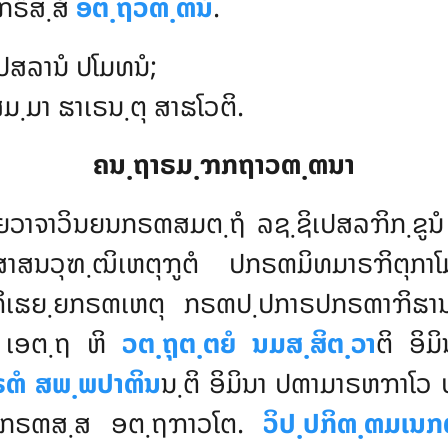
 ກຣິສ຺ສໍ
ອຕ຺ຖວຓ຺ຓນໍ
.
ປສລານໍ ປໂມທນໍ;
ມ຺ມາ ຘາເຣນ຺ຕຸ ສາຘໂວຕິ.
ຄນ຺ຖາຣມ຺ຠກຖາວຓ຺ຓນາ
ຍວາຈາວິນຍນກຣຓສມຕ຺ຖໍ ລຊ຺ຊິເປສລຠິກ຺ຂູນໍ
ິນສາສນວຸຑ຺ຒິເຫຕຸຠູຕໍ ປກຣຓມິທມາຣຠິຕ
ຘຍ຺ຍກຣຓເຫຕຸ ກຣຓປ຺ປກາຣປກຣຓາຠິຘານນິ
. ເອຕ຺ຖ ຫິ
ວຕ຺ຖຸຕ຺ຕຍໍ ນມສ຺ສິຕ຺ວາ
ຕິ ອິ
ຓໍ ສພ຺ພປາຓິນ
ນ຺ຕິ ອິມິນາ ປຓາມາຣຫຠາໂ
 ປກຣຓສ຺ສ ອຕ຺ຖຠາວໂຕ.
ວິປ຺ປກິຓ຺ຓມເນກ