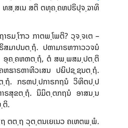
າ ທສ຺ສເນ ສຕິ ຕທຸຄ຺ຄຫປຣິປຸຈ຺ຉາທິ
ຖາຣມ຺ໂຠວ ກາຕພ຺ໂພຕິ? ວຸຈ຺ຈເຕ –
ິສມາປນຕ຺ຖໍ. ປຓາມາຣຫຠາວວຈນໍ
ສ ອຸຄ຺ຄຫຓຕ຺ຖໍ, ຕໍ ສພ຺ພສມ຺ປຕ຺ຕິ
຺ຄຫຘາຣຓາທິວເສນ ປຏິປຊ຺ຊນຕ຺ຖໍ.
຺ຖໍ. ກຣຓປ຺ປກາຣກຖນໍ ວິທິຕປ຺ປ
າຣສຸຂຕ຺ຖໍ. ນິມິຕ຺ຕກຖນໍ ອາສນ຺ນ
ຕິ.
ຕ຺ຖ ຕຕ຺ຖ ວຸຕ຺ຕນເຍເນວ ຄເຫຕພ຺ພໍ.