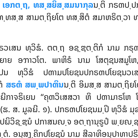
 ເອກຕ຺ຖ, ທສ຺ສຍິສ຺ສມນາກຸລ
ນ຺ຕິ ກຣຓປ຺
ທ຺ທສ຺ສ ສາມຕ຺ຖິຍໂຕ ທສ຺ສິຕໍ ສມາຫຣິຕ຺ວາ 
ວເສນ ທຸວິຘໍ. ຕຕ຺ຖ ອຊ຺ຌຕ຺ຕິກໍ ນາມ ກຣຸຓ
ຣິຍາຍ ອຠາວໂຕ. ພາຫິຣໍ ນາມ ໂສຕຸຊນສມູໂ
 ປນ ທຸວິຘໍ ປຓາມປໂຍຊນປກຣຓປໂຍຊນວ
ຕໍ
ສຣຓໍ ສພ຺ພປາຓິນ
ນ຺ຕິ ອິມສ຺ສ ສາມຕ຺ຖິຍ
ມຏີກາຈຣິເຍນ ‘‘ຄຸຓວິເສສວາ ຫິ ປຓາມາຣໂຫ
 (ຘ. ສ. ມູລຏີ. ໑). ປກຣຓປໂຍຊນມ຺ປິ ທຸວິຘໍ ມຸ
 ປຏິວິຊ຺ຌນໍ ປກາສນຎ຺ຈ ອຕ຺ຖານຸຣູປໍ ພ຺ຍຎ຺
ຸຕ຺ຕໍ. ອນຸສງ຺ຄິກປໂຍຊນໍ ນາມ ສີລາທິອນຸປາທາປ