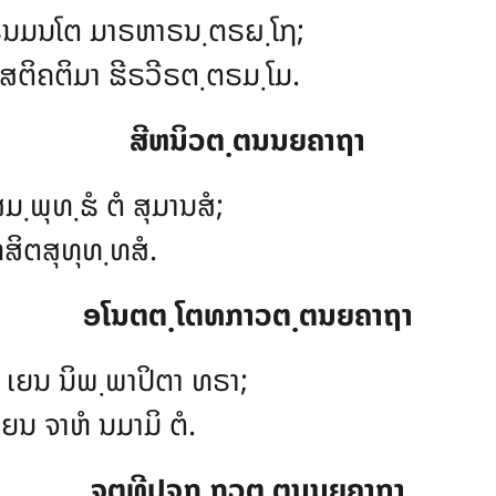
ຣນມນໂຕ ມາຣຫາຣນ຺ຕຣຏ຺ໂຐ;
ສຕິຄຕິມາ ຘີຣວີຣຕ຺ຕຣມ຺ໂມ.
ສີຫນິວຕ຺ຕນນຍຄາຖາ
ມ຺ພຸທ຺ຘໍ ຕໍ ສຸມານສໍ;
ທສິຕສຸທຸທ຺ທສໍ.
ອໂນຕຕ຺ໂຕທກາວຕ຺ຕນຍຄາຖາ
, ເຍນ ນິພ຺ພາປິຕາ ທຣາ;
ເຍນ ຈາຫໍ ນມາມິ ຕໍ.
ຈຕຸທີປຈກ຺ກວຕ຺ຕນນຍຄາຖາ