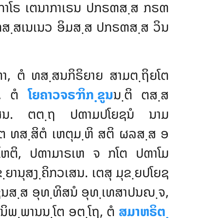
ປກາໂຣ ເຕນາກາເຣນ ປກຣຓສ຺ສ ກຣຓ
ທສ຺ສເນເນວ ອິມສ຺ສ ປກຣຓສ຺ສ ວິນ
າ, ຕໍ ທສ຺ສນກິຣິຍາຍ ສາມຕ຺ຖິຍໂຕ
ຫ, ຕໍ
ໂຍຄາວຈຣຠິກ຺ຂູນ
ນ຺ຕິ ຕສ຺ສ
ເສນ. ຕຕ຺ຖ ປຓາມປໂຍຊນໍ ນາມ
ໂຕ ທສ຺ສິຕໍ ເຫຕຸມ຺ຫິ ສຕິ ຜລສ຺ສ ອ
ໂຫຕິ, ປຓາມາຣເຫ ຈ ກໂຕ ປຓາໂມ
ຂ຺ຍານຸສງ຺ຄິກວເສນ. ເຕສຸ ມຸຂ຺ຍປໂຍຊ
ຊນສ຺ສ ອຸທ຺ທິສນໍ ອຸທ຺ເທສາປນຎ຺ຈ,
ຣິນິພ຺ພານນ຺ໂຕ ອຕ຺ໂຖ, ຕໍ
ສມາຫຣິຕ຺