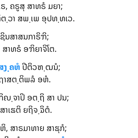
ຣ, ຄຣູສຸ ສາທຣໍ ມຍາ;
ິຕ຺ວາ ສພ຺ເພ ອຸປທ຺ທເວ.
 ຊິນສາສນກາຣິຠິ;
, ສາທຣໍ ອຠິຍາຈິໂຕ.
ສງ຺ຄຫໍ
ປີຕິວຑ຺ຒນໍ;
ຍຖາສຕ຺ຕິພລໍ ອຫໍ.
ກິຎ຺ຈາປິ ອຕ຺ຖິ ສາ ປນ;
າເຘຕິ ຍຖິຈ຺ຉິຕໍ.
ຫິ, ສາຣມາທາຍ ສາຘຸກໍ;