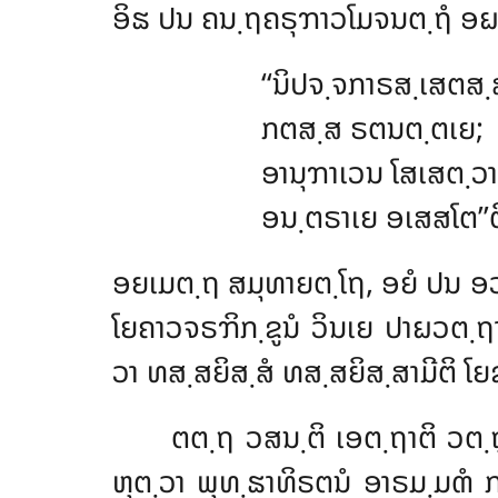
ອິຘ ປນ ຄນ຺ຖຄຣຸຠາວໂມຈນຕ຺ຖໍ ອຏ
‘‘ນິປຈ຺ຈກາຣສ຺ເສຕສ຺
ກຕສ຺ສ ຣຕນຕ຺ຕເຍ;
ອານຸຠາເວນ ໂສເສຕ຺ວາ
ອນ຺ຕຣາເຍ ອເສສໂຕ’’ຕ
ອຍເມຕ຺ຖ ສມຸທາຍຕ຺ໂຖ, ອຍໍ ປນ ອວ
ໂຍຄາວຈຣຠິກ຺ຂູນໍ ວິນເຍ ປາຏວຕ຺ຖາ
ວາ ທສ຺ສຍິສ຺ສໍ ທສ຺ສຍິສ຺ສາມີຕິ ໂຍ
ຕຕ຺ຖ ວສນ຺ຕິ ເອຕ຺ຖາຕິ ວຕ຺ຖ
ຫຸຕ຺ວາ ພຸທ຺ຘາທິຣຕນໍ ອາຣມ຺ມຓໍ ກຕ