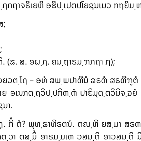
຺ຐກຖາຈຣິເຍຫິ ອຘິປ຺ເປຕປໂຍຊນເມວ ກຖຍິມ຺ຫ
ສ
;
;
ິ. (ຘ. ສ. ອຏ຺ຐ. ຄນ຺ຖາຣມ຺ຠກຖາ ໗);
ຍວຕ຺ໂຖ – ອຫໍ ສພ຺ພປາຓີນໍ ສຣຓໍ ສຣຓີຠູຕໍ ວ
ຍ ອເນກຕ຺ຖວິປ຺ປກິຓ຺ຓໍ ປາຬິມຸຕ຺ຕວິນິຈ຺ຉຍ
ຊນາ.
ຸ. ກິໍ ຕໍ? ພຸທ຺ຘາທິຣຕນໍ. ຕຎ຺ຫິ ຍສ຺ມາ ສ
຺ວາ ຕສ຺ມິໍ ອາຣມ຺ມເຓ ວສນ຺ຕິ ອາວສນ຺ຕິ ນິວສ