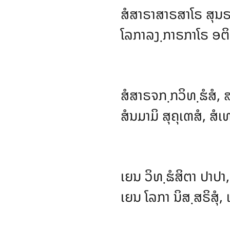
ສໍສາຣາສາຣສາໂຣ ສຸນ
ໂລກາລງ຺ກາຣກາໂຣ ອຕິ
ສໍສາຣຈກ຺ກວິທ຺ຘໍສໍ,
ສ
ສໍນມາມິ ສຸຄຸເຓສໍ, ສໍເ
ເຍນ
ວິທ຺ຘໍສິຕາ ປາປາ
ເຍນ ໂລກາ ນິສ຺ສຣິສຸໍ, 