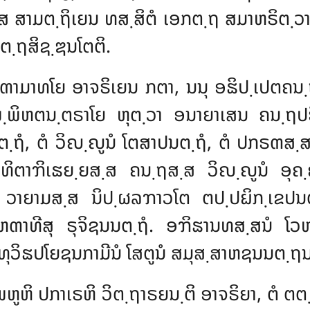
຺ສ ສາມຕ຺ຖິເຍນ ທສ຺ສິຕໍ ເອກຕ຺ຖ ສມາຫຣິຕ຺ວ
຺ຖສິຊ຺ຌນໂຕຕິ.
າມາທໂຍ ອາຈຣິເຍນ ກຕາ, ນນຸ ອຘິປ຺ເປຕຄນ຺
ພິຫຕນ຺ຕຣາໂຍ ຫຸຕ຺ວາ ອນາຍາເສນ ຄນ຺ຖປຣ
ຖໍ, ຕໍ ວິຎ຺ຎູນໍ ໂຕສາປນຕ຺ຖໍ, ຕໍ ປກຣຓສ຺
ວິທິຕາຠິເຘຍ຺ຍສ຺ສ ຄນ຺ຖສ຺ສ ວິຎ຺ຎູນໍ ອຸຄ
າຍາມສ຺ສ ນິປ຺ຜລຠາວໂຕ ຕປ຺ປຏິກ຺ເຂປນຕ
ຓາທີສຸ ຣຸຈິຊນນຕ຺ຖໍ. ອຠິຘານທສ຺ສນໍ ໂວຫ
ວິຘປໂຍຊນກາມີນໍ ໂສຕູນໍ ສມຸສ຺ສາຫຊນນຕ຺ຖນ຺
ຫິ ປກາເຣຫິ ວິຕ຺ຖາຣຍນ຺ຕິ ອາຈຣິຍາ, ຕໍ ຕ