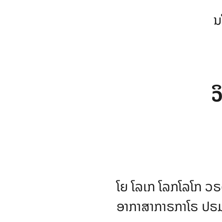
ນ
ວ
ໂຍ
ໂລເກ ໂລກໂລໂກ 
ອາກາສາກາຣກາໂຣ ປຣ