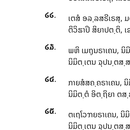
໒໒
.
ເຕສໍ ອລ຺ລສຣີເຣສຸ, ມ
ຕິວິຘາປິ ສິຍາປຕ຺ຕິ, ເ
໒໓
.
ພຫິ ເມຖຸນຣາເຄນ, ນິມິ
ນິມິຕ຺ເຕນ ຉຸປນ຺ຕສ຺ສ
໒໔
.
ກາຍສໍສຄ຺ຄຣາເຄນ, ນິມ
ນິມິຕ຺ຕໍ ອິຕ຺ຖິຍາ ຕສ຺
໒໕
.
ຕເຖໂວຠຍຣາເຄນ, ນິມິຕ
ນິມິຕ຺ເຕນ ຉຸປນ຺ຕສ຺ສ,