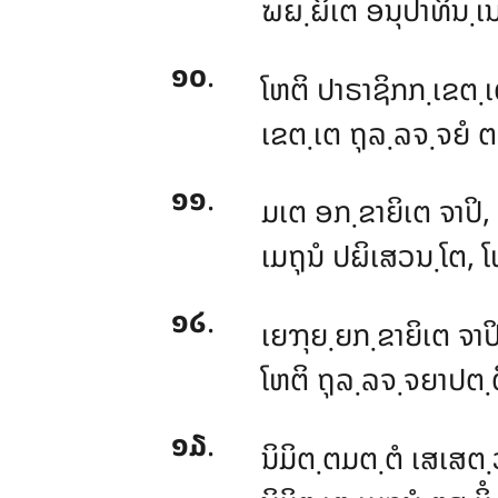
ຆຏ຺ຏິເຕ ອນຸປາທິນ຺ເ
໑໐
.
ໂຫຕິ ປາຣາຊິກກ຺ເຂຕ຺ເ
ເຂຕ຺ເຕ ຖຸລ຺ລຈ຺ຈຍໍ ຕ
໑໑
.
ມເຕ ອກ຺ຂາຍິເຕ ຈາປິ,
ເມຖຸນໍ ປຏິເສວນ຺ໂຕ, ໂ
໑໒
.
ເຍຠຸຍ຺ຍກ຺ຂາຍິເຕ ຈາປ
ໂຫຕິ ຖຸລ຺ລຈ຺ຈຍາປຕ຺ຕ
໑໓
.
ນິມິຕ຺ຕມຕ຺ຕໍ ເສເສຕ຺ວ