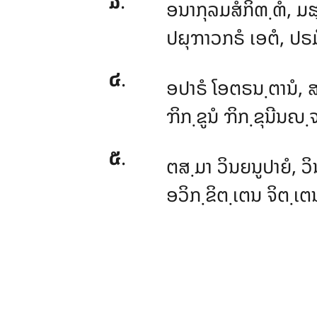
໓
.
ອນາກຸລມສໍກິຓ຺ຓໍ, ມ
ປຏຸຠາວກຣໍ ເອຕໍ, ປຣມ
໔
.
ອປາຣໍ ໂອຕຣນ຺ຕານໍ, ສ
ຠິກ຺ຂູນໍ ຠິກ຺ຂຸນີນຎ຺
໕
.
ຕສ຺ມາ ວິນຍນູປາຍໍ, ວິ
ອວິກ຺ຂິຕ຺ເຕນ ຈິຕ຺ເ