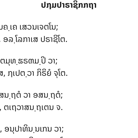
ປຐມປາຣາຊິກກຖາ
 ມຄ຺ເຄ ເສວນເຈຕໂນ;
, ອລ຺ໂລກາເສ ປຣາຊິໂຕ.
ຐິຕມຸທ຺ຘຣຓມ຺ປິ ວາ;
, ຐເປຕ຺ວາ ກິຣິຍໍ ຈຸໂຕ.
ສນ຺ຖຕໍ ວາ ອສນ຺ຖຕໍ;
ຕ, ຕເຖວາສນ຺ຖເຕນ ຈ.
ນ, ອນຸປາທິນ຺ນເກນ ວາ;