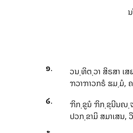
ນ
໑
.
ວນ຺ທິຕ຺ວາ
ສິຣສາ ເສຏ
ຠວາຠາວກຣໍ ຘມ຺ມໍ, ຄ
໒
.
ຠິກ຺ຂູນໍ ຠິກ຺ຂຸນີນຎ
ປວກ຺ຂາມິ ສມາເສນ, ວິ