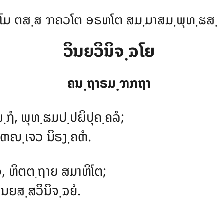
ໂມ ຕສ຺ສ ຠຄວໂຕ ອຣຫໂຕ ສມ຺ມາສມ຺ພຸທ຺ຘສ
ວິນຍວິນິຈ຺ຉໂຍ
ຄນ຺ຖາຣມ຺ຠກຖາ
຺ຐໍ, ພຸທ຺ຘມປ຺ປຏິປຸຄ຺ຄລໍ;
ຓຎ຺ເຈວ ນິຣງ຺ຄຓໍ.
຺ຈ, ຫິຕຕ຺ຖາຍ ສມາຫິໂຕ;
ນຍສ຺ສວິນິຈ຺ຉຍໍ.