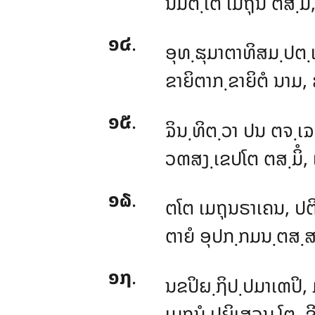
ນິມິຕ຺ເຕ ເມຖຸນໍ ຕສ຺ມິ
໑໔
.
ອຸທ຺ຘຸມາຕາທິສມ຺ປຕ຺
ຂາຍິຕາກ຺ຂາຍິຕໍ ນາມ,
໑໕
.
ຉິນ຺ທິຕ຺ວາ ປນ ຕຈ຺ເຉ
ວຓສງ຺ເຂປໂຕ ຕສ຺ມິໍ, ເ
໑໖
.
ຕໂຕ
ເມຖຸນຣາເຄນ, ປຕ
ຕາຍໍ ອຸປກ຺ກມນ຺ຕສ຺ສ,
໑໗
.
ນຂປິຏ຺ຐິປ຺ປມາເຓປິ, ມ
ເມຖຸນໍ ປຏິເສວນ຺ໂຕ, 