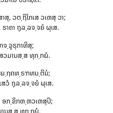
າສຸ, ວຕ຺ຖິໂກເສ ວເຓສຸ ວາ;
 ຣາຄາ ຖຸລ຺ລຈ຺ຈຍໍ ຜຸເສ.
ຈ຺ຉູຣຸກາທິສຸ;
ສວມານສ຺ສ ທຸກ຺ກຏໍ.
ອຏ຺ຐຄທ຺ຣຠທນ຺ຕິນໍ;
ເສວໍ ຖຸລ຺ລຈ຺ຈຍໍ ຜຸເສ.
 ອກ຺ຂິກຓ຺ຓວເຓສຸປິ;
ານສ຺ສ ທຸກ຺ກຏໍ.