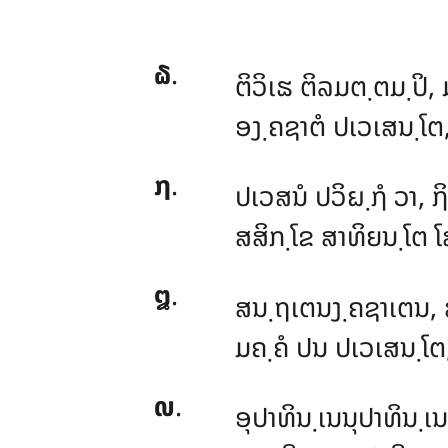
໖
.
ຕິວິເຘ
ຕິລມຕ຺ຕມ຺ປິ,
ອງ຺ຄຊາຕໍ ປເວເສນ຺ໂຕ
໗
.
ປເວສນໍ ປວິຏ຺ຐໍ ວາ, 
ສສິກ຺ໂຂ ສາທິຍນ຺ໂຕ ໂສ
໘
.
ສນ຺ຖເຕນງ຺ຄຊາເຕນ, 
ມຄ຺ຄໍ ປນ ປເວເສນ຺ໂ
໙
.
ອຸປາທິນ຺ເນນຸປາທິນ຺ເ