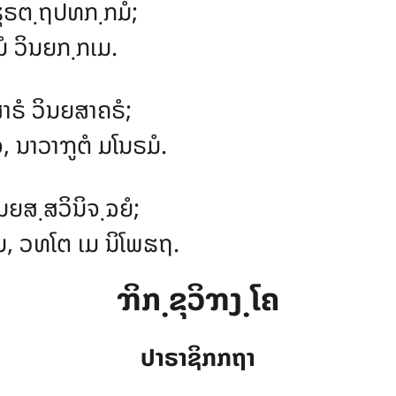
ຘຸຣຕ຺ຖປທກ຺ກມໍ;
ໍ ວິນຍກ຺ກເມ.
າຣໍ ວິນຍສາຄຣໍ;
ຈ, ນາວາຠູຕໍ ມໂນຣມໍ.
ນຍສ຺ສວິນິຈ຺ຉຍໍ;
ຕນ, ວທໂຕ ເມ ນິໂພຘຖ.
ຠິກ຺ຂຸວິຠງ຺ໂຄ
ປາຣາຊິກກຖາ