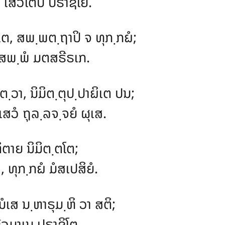
ໍ, ເສວໂຕປິ ປຣາຊໂຍ.
ເຕ, ສພ຺ພຕ຺ຖາປິ ຈ ທຸກ຺ກຏໍ;
 ສພ຺ພໍ ມຕສຣີຣເກ.
ຕ຺ວາ, ນິມິຕ຺ຕຸປ຺ປາຏິເຕ ປນ;
ສວໍ ຖຸລ຺ລຈ຺ຈຍໍ ຜຸເສ.
ິຕາຍ ນິມິຕ຺ຕໂຕ;
 ທຸກ຺ກຏໍ ມໍສເປສິຍໍ.
ໍເສ ນ຺ຫາຣຸມ຺ຫິ ວາ ສຕິ;
ຊີວມາເນ ປຣາຊິໂຕ.