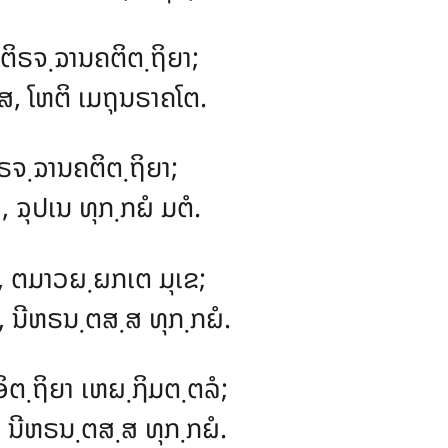
, ຕິຣຈ຺ຉານຄຕິຕ຺ຖິຍາ;
ສ, ໂຫຕິ ເມຖຸນຣາຄໂຕ.
ຣຈ຺ຉານຄຕິຕ຺ຖິຍາ;
, ຉຸປເນ ທຸກ຺ກຏໍ ມຕໍ.
, ຕມາວຏ຺ຏກເຕ ມຸເຂ;
 ນີຫຣນ຺ຕສ຺ສ ທຸກ຺ກຏໍ.
ອິຕ຺ຖິຍາ ເຫຏ຺ຐິມຕ຺ຕລໍ;
, ນີຫຣນ຺ຕສ຺ສ ທຸກ຺ກຏໍ.