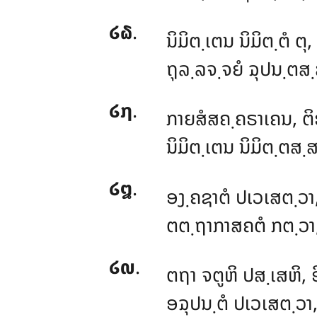
໒໖
.
ນິມິຕ຺ເຕນ ນິມິຕ຺ຕໍ ຕຸ
ຖຸລ຺ລຈ຺ຈຍໍ ຉຸປນ຺ຕສ຺
໒໗
.
ກາຍສໍສຄ຺ຄຣາເຄນ, ຕິ
ນິມິຕ຺ເຕນ ນິມິຕ຺ຕສ຺ສ
໒໘
.
ອງ຺ຄຊາຕໍ ປເວເສຕ຺ວາ
ຕຕ຺ຖາກາສຄຕໍ ກຕ຺ວາ,
໒໙
.
ຕຖາ
ຈຕູຫິ ປສ຺ເສຫິ, 
ອຉຸປນ຺ຕໍ ປເວເສຕ຺ວາ