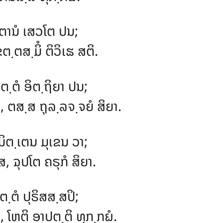
ຕານໍ ເສວໂຕ ປນ;
ຂຕ຺ຕສ຺ມິໍ ຕິວິເຘ ສຕິ.
ຕ຺ຕໍ ອິຕ຺ຖິຍາ ປນ;
, ຕສ຺ສ ຖຸລ຺ລຈ຺ຈຍໍ ສິຍາ.
ິຕ຺ເຕນ ມຸເຂນ ວາ;
ສ, ຉຸປໂຕ ຄຣຸກໍ ສິຍາ.
຺ຕໍ ປຸຣິສສ຺ສປິ;
 ໂຫຕິ ອາປຕ຺ຕິ ທຸກ຺ກຏໍ.