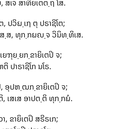
ນ, ສເຈ ສາທິຍເຕຕ຺ຖ ໂສ.
ຕ, ປວິຏ຺ເຐ ຕຸ ປຣາຊິໂຕ;
ສ຺ສ, ທຸກ຺ກຏຎ຺ຈ ວິນິທ຺ທິເສ.
 ເຍຠຸຍ຺ຍກ຺ຂາຍິເຕປິ ຈ;
ຫຕິ ປາຣາຊິໂກ ນໂຣ.
ິ, ອຸປຑ຺ຒກ຺ຂາຍິເຕປິ ຈ;
ິ, ເສເສ ອາປຕ຺ຕິ ທຸກ຺ກຏໍ.
າ, ຂາຍິເຕປິ ສຣີຣເກ;