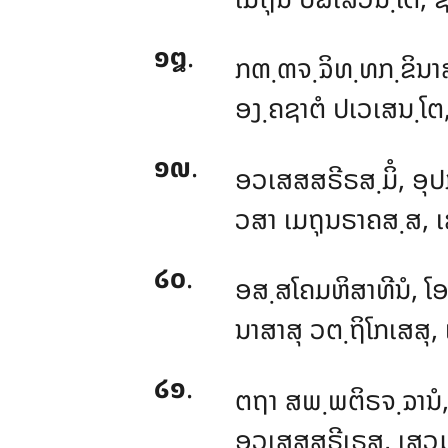
໑໘
.
ກຓ຺ຓຈ຺ຉິທ຺ທກ຺ຂິນາສ
ອງ຺ຄຊາຕໍ ປເວເສນ຺ໂຕ,
໑໙
.
ອວເສສສຣີຣສ຺ມິໍ, ອຸປກ
ວສາ ເມຖຸນຣາຄສ຺ສ, ເ
໒໐
.
ອສ຺ສໂຄມຫິສາທີນໍ, ໂ
ນາສາສຸ ວຕ຺ຖິໂກເສສຸ, 
໒໑
.
ຕຖາ ສພ຺ພຕິຣຈ຺ຉານໍ,
ອວເສສສຣີເຣສຸ, ເສວມ