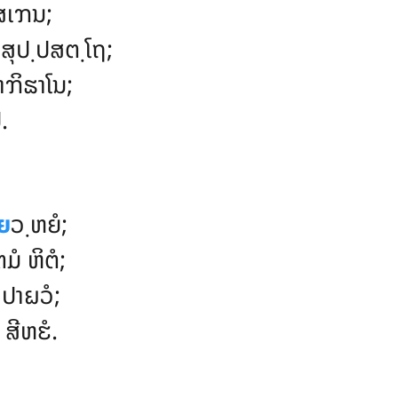
ສເຠນ;
ສຸປ຺ປສຕ຺ໂຖ;
າຠິຘາໂນ;
.
ຉຍ
ວ຺ຫຍໍ;
ໍ ຫິຕໍ;
 ປາຏວໍ;
 ສີຫຬໍ.