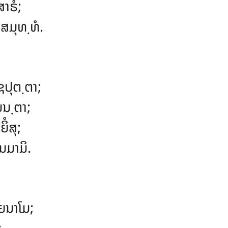
າຣໍ;
ມຸທ຺ທໍ.
ຊປຸຕ຺ຕາ;
ຍນ຺ຕາ;
ໍສຸ;
ນມາມິ.
ຍນາໂມ;
;