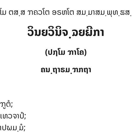
ໂມ ຕສ຺ສ ຠຄວໂຕ ອຣຫໂຕ ສມ຺ມາສມ຺ພຸທ຺ຘສ
ວິນຍວິນິຈ຺ຉຍຏີກາ
(ປຐໂມ ຠາໂຄ)
ຄນ຺ຖາຣມ຺ຠກຖາ
ຠູຕໍ
;
ທວຈາປໍ;
າປຆມ຺ມໍ;