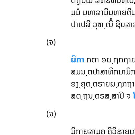
ມມໍ ມຫາສາມິມຫາຍຕິນ
ປາເປສິ ວຸຑ຺ຒິໍ ຊິນສາ
(ຈ)
ຏີກາ
ກຕາ ອຏ຺ຐກຖາຍ
ສມນ຺ຕປາສາທິກນາມິກ
ອງ຺ຄຸຕ຺ຕຣາຍຏ຺ຐກຖາ
ສຕ຺ຖນ຺ຕຣສ຺ສາປິ ຈ
(ຉ)
ນິກາຍສາມຄ຺ຄິວິຘາຍເ