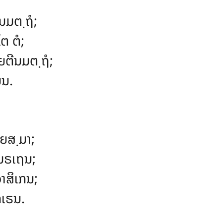
ນມຕ຺ຖໍ;
ຕ ຕໍ;
ຕີນມຕ຺ຖໍ;
ຍນ.
ຍສ຺ມາ;
ນຣເຖນ;
ສິເກນ;
ກເຣນ.