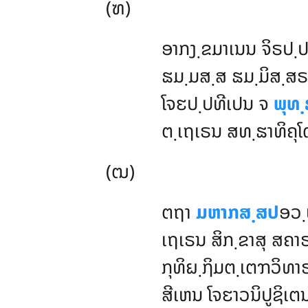
(ຑ)
ອາກງ຺ຂມາເນນ ຈິຣປ຺ປວ
ຘມ຺ມສ຺ສ ຘມ຺ມິສ຺ສຣ
ໂຈຬປ຺ປທີເປນ
ຈ
ພຸທ຺
ຕ຺ເຖເຣນ ສທ຺ຘາທິຄຸໂ
(ຒ)
ຕຖາ
ມຫາກສ຺ສປ
ອວ຺
ເຖເຣນ ສິກ຺ຂາສຸ ສຄາ
ກຸທິຏ຺ຐິມຕ຺ເຕຠວິທາ
ສີເຫນ ໂຈຬາວນິປູຊິເຕ