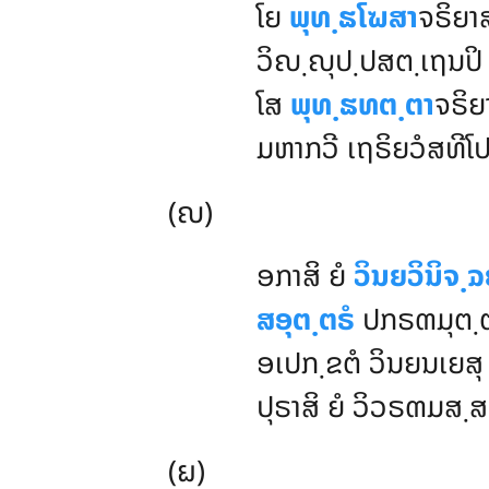
ໂຍ
ພຸທ຺ຘໂຆສາ
ຈຣິຍາ
ວິຎ຺ຎຸປ຺ປສຕ຺ເຖນປິ 
ໂສ
ພຸທ຺ຘທຕ຺ຕາ
ຈຣິຍ
ມຫາກວີ ເຖຣິຍວໍສທີໂປ
(ຎ)
ອກາສິ ຍໍ
ວິນຍວິນິຈ຺
ສອຸຕ຺ຕຣໍ
ປກຣຓມຸຕ຺ຕມ
ອເປກ຺ຂຕໍ ວິນຍນເຍສຸ
ປຸຣາສິ ຍໍ ວິວຣຓມສ຺ສ
(ຏ)