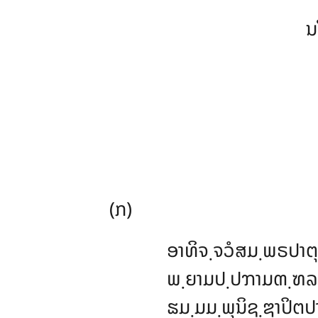
ນ
(ກ)
ອາທິຈ຺ຈວໍສມ຺ພຣປາຕຸ
ພ຺ຍາມປ຺ປຠາມຓ຺ຑລເ
ຘມ຺ມມ຺ພຸນິຊ຺ຌາປິຕປ