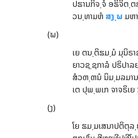
ປຘານກິຈ຺ຈໍ ອຘິຈິຕ຺ຕສ
ວນ຺ທາມຫໍ
ສງ຺ຆ
ມຫາສ
(ຆ)
ເຍ ຕນ຺ຕິຘມ຺ມໍ ມຸນິຣາ
ຍາວຊ຺ຊກາລໍ ປຣິປາລ
ສໍວຓ຺ຓນໍ ນິມ຺ມລມານຍິ
ເຕ ປຸພ຺ພເກ ຈາຈຣິເຍ 
(ງ)
ໂຍ
ຘມ຺ມເສນາປຕິຕຸລ຺
ຕຖູປໂມ ສີຫຬທີປທີໂປ