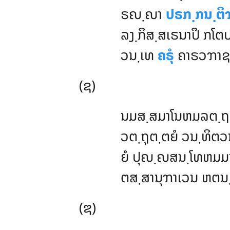
ຣຎ຺ຎາ
ປຣກ຺ກນ຺ຕິ
ລງ຺ກິສ຺ສເຣນາປິ ກໂຕປ
ວນ຺ເທ
ຄຣຸໍ
ຄາຣວຠາຊນໍ
(ຊ)
ນມສ຺ສມາໂນຫມລຕ຺ຖເ
ວຕ຺ຖຸຕ຺ຕຍໍ ວນ຺ທິຕວ
ຍໍ ປຸຎ຺ຎສນ຺ໂທຫມມນ
ຕສ຺ສານຸຠາເວນ ຫຕນ຺
(ຌ)