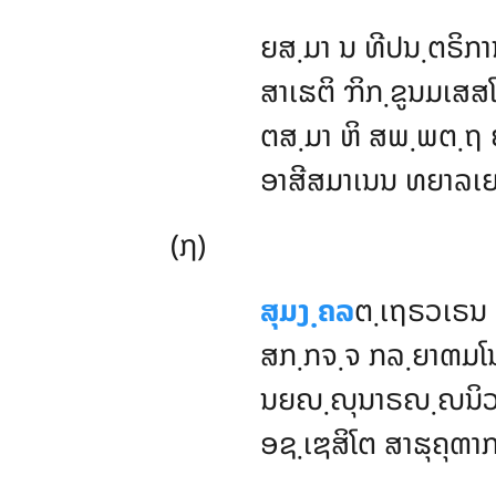
ຍສ຺ມາ
ນ ທີປນ຺ຕຣິກາ
ສາເຘຕິ ຠິກ຺ຂູນມເສສໂ
ຕສ຺ມາ ຫິ ສພ຺ພຕ຺ຖ ຍ
ອາສີສມາເນນ ທຍາລເ
(ຐ)
ສຸມງ຺ຄລ
ຕ຺ເຖຣວເຣນ 
ສກ຺ກຈ຺ຈ ກລ຺ຍາຓມໂ
ນຍຎ຺ຎຸນາຣຎ຺ຎນິວາ
ອຊ຺ເຌສິໂຕ ສາຘຸຄຸຓາ