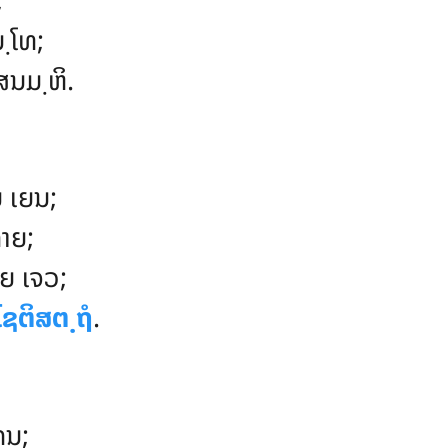
຺ໂທ;
ສນມ຺ຫິ.
 ເຍນ;
າຍ;
ຍ ເຈວ;
ໂຊຕິສຕ຺ຖໍ
.
ກນ;