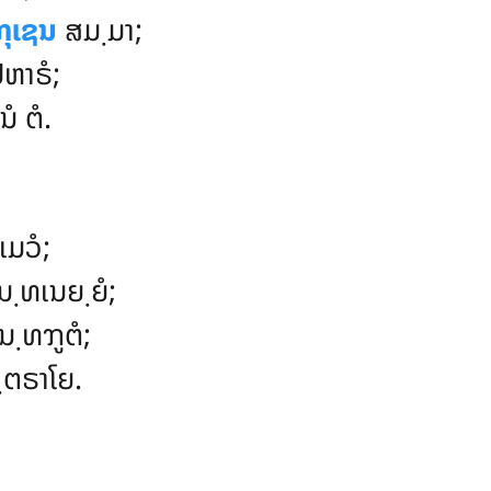
ຠຸເຊນ
ສມ຺ມາ;
ຫາຣໍ;
 ຕໍ.
ມວໍ
;
ນ຺ທເນຍ຺ຍໍ;
຺ທຠູຕໍ;
ຕຣາໂຍ.