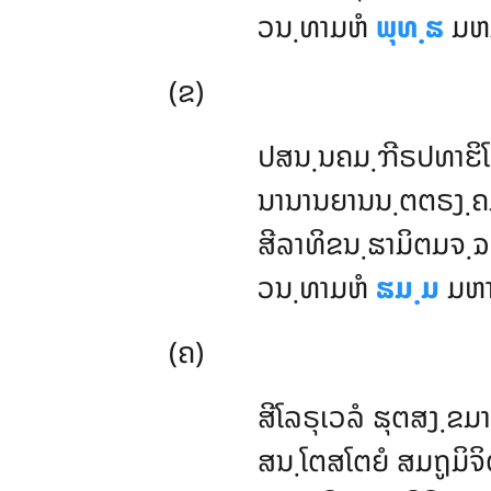
ວນ຺ທາມຫໍ
ພຸທ຺ຘ
ມຫມ
(ຂ)
ປສນ຺ນຄມ຺ຠີຣປທາຬິໂ
ນານານຍານນ຺ຕຕຣງ຺ຄມ
ສີລາທິຂນ຺ຘາມິຕມຈ຺ຉ
ວນ຺ທາມຫໍ
ຘມ຺ມ
ມຫາສ
(ຄ)
ສີໂລຣຸເວລໍ ຘຸຕສງ຺ຂມາ
ສນ຺ໂຕສໂຕຍໍ ສມຖູມິຈິຕ