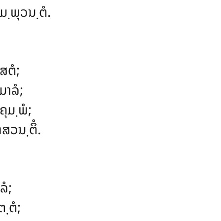
຺ພຸວນ຺ຕໍ.
ສຕໍ;
າລໍ;
ຄຸມ຺ພໍ
;
ວນ຺ຕິໍ.
ລໍ;
຺ຕໍ;