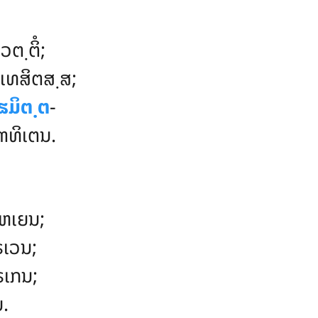
ຕ຺ຕິໍ;
ເທສິຕສ຺ສ;
ຘມິຕ຺ຕ
-
ຓທິເຕນ.
ຫເຍນ;
ຣເວນ;
ຣເກນ;
ນ.