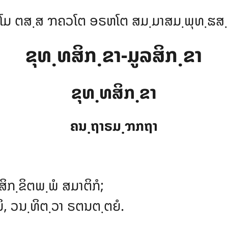
ໂມ ຕສ຺ສ ຠຄວໂຕ ອຣຫໂຕ ສມ຺ມາສມ຺ພຸທ຺ຘສ
ຂຸທ຺ທສິກ຺ຂາ-ມູລສິກ຺ຂາ
ຂຸທ຺ທສິກ຺ຂາ
ຄນ຺ຖາຣມ຺ຠກຖາ
ິກ຺ຂິຕພ຺ພໍ ສມາຕິກໍ;
, ວນ຺ທິຕ຺ວາ ຣຕນຕ຺ຕຍໍ.