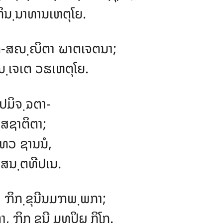
ິນ຺ນາທານເຫຕຸໂຍ.
ຓ-ສຎ຺ຎິຕາ ຆາຕເຈຕນາ;
຺ເຈເຕ ວຘເຫຕຸໂຍ.
ປມິຈ຺ຉຕາ-
ສຊາຕິຕາ;
ທວ ຊານນໍ,
ອສນ຺ຕທີປເນ.
 ຠິກ຺ຂຸນີນມຠພ຺ພກາ;
ຠິກ຺ຂຸນີ ມຸທຸປິຏ຺ຐິໂກ.