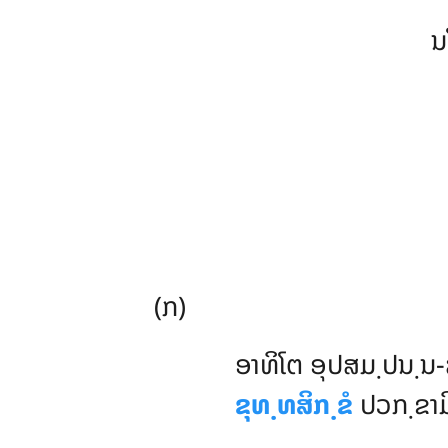
ນ
(ກ)
ອາທິໂຕ
ອຸປສມ຺ປນ຺ນ-ສ
ຂຸທ຺ທສິກ຺ຂໍ
ປວກ຺ຂາມິ