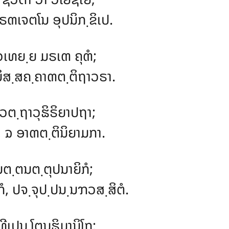
ຓເຈຕໂນ ອຸປນິກ຺ຂິເປ.
ວເທຍ຺ຍ ມຣເຓ ຄຸຓໍ;
ນິສ຺ສຄ຺ຄາຓຕ຺ຕິຖາວຣາ.
ວຕ຺ຖາວຸຘິຣິຍາປຖາ;
, ຉ ອາຓຕ຺ຕິນິຍາມກາ.
ຕ຺ຕນຕ຺ຕຸປນາຍິກໍ;
ໍ, ປຈ຺ຈຸປ຺ປນ຺ນຠວສ຺ສິຕໍ.
 ທີເປນ຺ໂຕນຘິມານິໂກ;