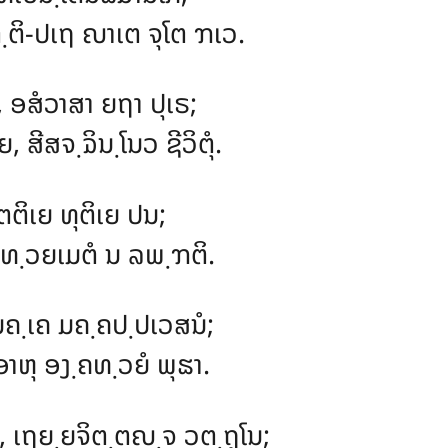
ຕິ-ປເຖ ຎາເຕ ຈຸໂຕ ຠເວ.
 ອສໍວາສາ ຍຖາ ປຸເຣ;
ສີສຈ຺ຉິນ຺ໂນວ ຊີວິຕຸໍ.
ຕຕິເຍ ທຸຕິເຍ ປນ;
 ທ຺ວຍເມຕໍ ນ ລພ຺ຠຕິ.
ມຄ຺ເຄ ມຄ຺ຄປ຺ປເວສນໍ;
ອາຫຸ ອງ຺ຄທ຺ວຍໍ ພຸຘາ.
 ເຖຍ຺ຍຈິຕ຺ຕຎ຺ຈ ວຕ຺ຖຸໂນ;