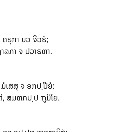
 ຄຣຸກາ ນວ ຈີວຣໍ;
ຖາລກາ ຈ ປວາຣຓາ.
ມໍເສສຸ ຈ ອກປ຺ປິຍໍ;
ຕິ, ສມຓກປ຺ປ ຠູມິໂຍ.