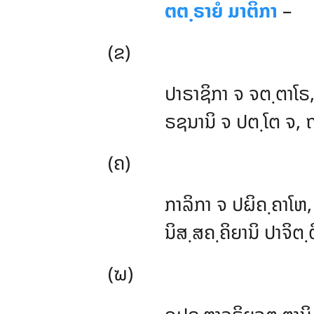
ຕຕ຺ຣາຍໍ ມາຕິກາ
–
(ຂ)
ປາຣາຊິກາ ຈ ຈຕ຺ຕາໂຣ,
ຣຊນານິ ຈ ປຕ຺ໂຕ ຈ, 
(ຄ)
ກາລິກາ
ຈ ປຏິຄ຺ຄາໂຫ, 
ນິສ຺ສຄ຺ຄິຍານິ ປາຈິຕ຺
(ຆ)