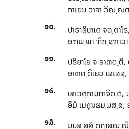
ກາເຍນ ວາຈາ ວິຎ຺ຎຕ຺
໑໐
.
ປາຣາຊິເກເຕ ຈຕ຺ຕາໂຣ,
ອຠພ຺ພາ ຠິກ຺ຂຸຠາວາຍ, 
໑໑
.
ປຣິຍາໂຍ ຈ ອາຓຕ຺ຕິ, 
ອາຓຕ຺ຕິເຍວ ເສເສສຸ,
໑໒
.
ເສເວຕຸກາມຕາຈິຕ຺ຕໍ
, 
ອິມໍ ເມຖຸນຘມ຺ມສ຺ສ, 
໑໓
.
ມນຸສ຺ສສໍ ຕຖາສຎ຺ຎີ,