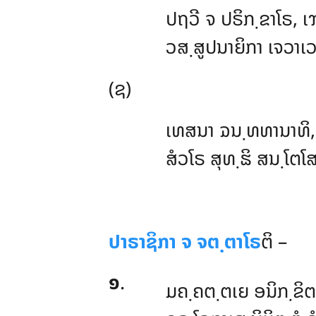
ປຖວີ
ຈ ປຣິກ຺ຂາໂຣ, ເ
ວສ຺ສູປນາຍິກາ ເຈວາເວ
(ຊ)
ເທສນາ ຉນ຺ທທານາທິ,
ສໍວໂຣ ສຸທ຺ຘິ ສນ຺ໂຕໂ
ປາຣາຊິກາ ຈ ຈຕ຺ຕາໂຣ
ຕິ –
໑
.
ມຄ຺ຄຕ຺ຕເຍ ອນິກ຺ຂິ