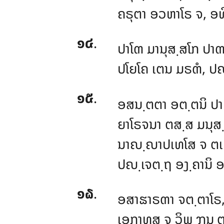
ຄຣຸຕາ ອວຫາໂຣ ຈ, ອທ
໑໔
.
ປາໂຓ ມານຸສ຺ສໂກ ປາ
ປໂຍໂຄ ເຕນ ມຣຓໍ, ປຎ
໑໕
.
ອສນ຺ຕຕາ ອຕ຺ຕນິ ປາ
ຍາໂຣຈນາ ຕສ຺ສ ມນຸສ຺
ນາຎ຺ຎາປເທໂສ ຈ ຕເ
ປຎ຺ເຈຕ຺ຖ ອງ຺ຄານິ 
໑໖
.
ອສາຘາຣຓາ ຈຕ຺ຕາໂຣ,
ເອກາທສ ຈ ວິພ຺ຠນ຺ຕາ, 