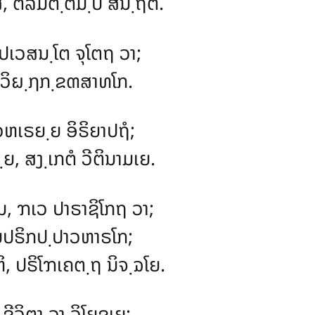
ໍ, ຕິລມຕ຺ຕມ຺ປິ ສນ຺ຖຕໍ.
ປເວສນ຺ໂຕ ຈຸໂຕຖ ວາ;
ປວິຏ຺ຐກ຺ຂຓສາທໂກ.
ຫເຣຍ຺ຍ ອິຣິຍາປຖໍ;
ຍ, ສງ຺ເກຕໍ ວີຕິນາມເຍ.
ນ, ຠເວ ປາຣາຊິໂກຖ ວາ;
ນປຣິກປ຺ປາວຫາຣໂກ;
 ປຣິໂຠເຄຕ຺ຖ ນິຈ຺ຉໂຍ.
 ຊີວິຕາ ວາ ວິໂຍຊເຍ;