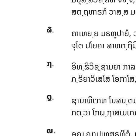
ສຕ຺ຖຫາຣກໍ ວາສ຺ສ ມຣ
໖
.
ຄາເຫຍ຺ຍ ມຣຓູປາຍໍ, 
ຈຸໂຕ ປໂຍຄາ ສາຫຕ຺ຖິ
໗
.
ອິທ຺ຘິວິຊ຺ຊາມຍາ ກາລ
ກ຺ຣິຍາວິເສໂສ ໂອກາໂສ
໘
.
ຌານາທິເຠທ ໂນສນ຺ຕມ
ກຕ຺ວາ ໂກຏ຺ຐາສເມເກກ
໙
.
ອຎ຺ຎາປເທສຣຫິຕໍ
,