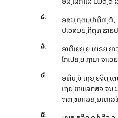
ອລ຺ໂລກາເສ ນິມິຕ຺ຕໍ ສ
໒
.
ອສນ຺ຖຕມຸປາທິຓ຺ຓໍ, 
ປເວສນຏ຺ຐິຕຸທ຺ຘາຣ
໓
.
ອາທິເຍຍ຺ຍ
ຫເຣຍ຺ຍາວ
ໂກເປຍ຺ຍ ຐານາ ຈາເວຍ຺
໔
.
ອທິນ຺ນໍ ເຖຍ຺ຍຈິຕ຺ເຕ
ເຖຍ຺ຍາພລກຸສຈ຺ຉນ຺
ຠຓ຺ຑກາລຄ຺ຆເທເສຫິ,
໕
.
ມນຸສ຺ສວິຄ຺ຄຫໍ ຈິຈ຺ຈ,