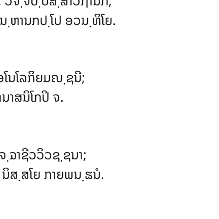
, ວຈ຺ຈປ຺ປສ຺ສາວຐານິກໍ;
 ນ຺ຫານກປ຺ໂປ ອວນ຺ທິໂຍ.
 ອໂນໂລກິຍມຎ຺ຊນີ;
ນາສນິໂກປິ ຈ.
ິຈ຺ຉາຊີວວິວຊ຺ຊນາ;
 ນິສ຺ສໂຍ ກາຍພນ຺ຘນໍ.