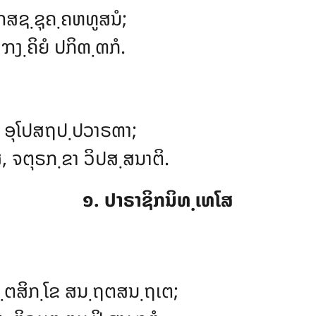
ຠສຊ຺ຊຸຄ຺ຄຫທູສນໍ;
ຠງ຺ຄິຍໍ ປກິຓ຺ຓກໍ.
 ອຸໂປສຖປ຺ປວາຣຓາ;
ສ, ຈຕຸຣກ຺ຂາ ວິປສ຺ສນາຕິ.
໑. ປາຣາຊິກນິທ຺ເທໂສ
ຕ຺ຕສິກ຺ໂຂ ສນ຺ຖຕສນ຺ຖເຕ;