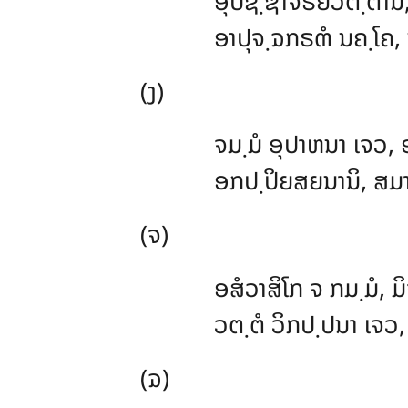
ອຸປຊ຺ຌາຈຣິຍວຕ຺ຕານິ
ອາປຸຈ຺ຉກຣຓໍ ນຄ຺ໂຄ,
(ງ)
ຈມ຺ມໍ ອຸປາຫນາ ເຈວ,
ອກປ຺ປິຍສຍນານິ, ສມາ
(ຈ)
ອສໍວາສິໂກ ຈ ກມ຺ມໍ, ມ
ວຕ຺ຕໍ ວິກປ຺ປນາ ເຈວ,
(ຉ)