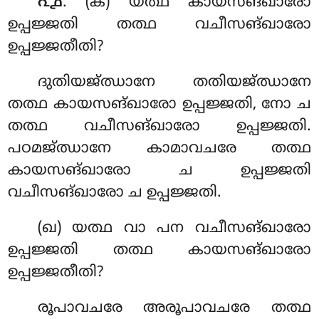
. (ക) യത്ഥ
കായസങ്ഖാരോ
൨൧
ഉപ്പജ്ജതി തത്ഥ വചീസങ്ഖാരോ
ഉപ്പജ്ജതീതി?
ദുതിയജ്ഝാനേ തതിയജ്ഝാനേ
തത്ഥ കായസങ്ഖാരോ ഉപ്പജ്ജതി, നോ ച
തത്ഥ വചീസങ്ഖാരോ ഉപ്പജ്ജതി.
പഠമജ്ഝാനേ കാമാവചരേ തത്ഥ
കായസങ്ഖാരോ ച ഉപ്പജ്ജതി
വചീസങ്ഖാരോ ച ഉപ്പജ്ജതി.
(ഖ) യത്ഥ വാ പന വചീസങ്ഖാരോ
ഉപ്പജ്ജതി തത്ഥ കായസങ്ഖാരോ
ഉപ്പജ്ജതീതി?
രൂപാവചരേ അരൂപാവചരേ തത്ഥ