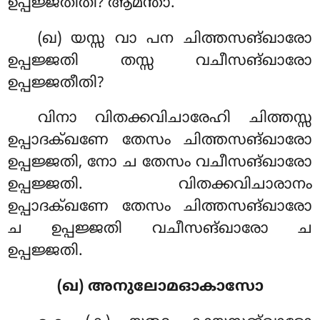
ഉപ്പജ്ജതീതി? ആമന്താ.
(ഖ) യസ്സ വാ പന ചിത്തസങ്ഖാരോ
ഉപ്പജ്ജതി തസ്സ വചീസങ്ഖാരോ
ഉപ്പജ്ജതീതി?
വിനാ വിതക്കവിചാരേഹി ചിത്തസ്സ
ഉപ്പാദക്ഖണേ തേസം ചിത്തസങ്ഖാരോ
ഉപ്പജ്ജതി, നോ ച തേസം വചീസങ്ഖാരോ
ഉപ്പജ്ജതി. വിതക്കവിചാരാനം
ഉപ്പാദക്ഖണേ തേസം ചിത്തസങ്ഖാരോ
ച ഉപ്പജ്ജതി വചീസങ്ഖാരോ ച
ഉപ്പജ്ജതി.
(ഖ) അനുലോമഓകാസോ