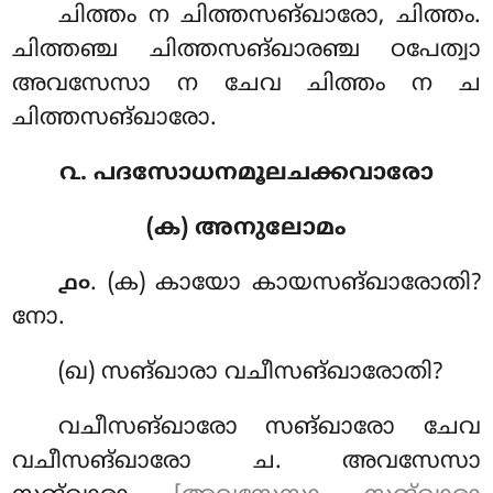
ചിത്തം ന ചിത്തസങ്ഖാരോ, ചിത്തം.
ചിത്തഞ്ച ചിത്തസങ്ഖാരഞ്ച ഠപേത്വാ
അവസേസാ ന ചേവ ചിത്തം ന ച
ചിത്തസങ്ഖാരോ.
൨. പദസോധനമൂലചക്കവാരോ
(ക) അനുലോമം
. (ക) കായോ കായസങ്ഖാരോതി?
൧൦
നോ.
(ഖ) സങ്ഖാരാ വചീസങ്ഖാരോതി?
വചീസങ്ഖാരോ സങ്ഖാരോ ചേവ
വചീസങ്ഖാരോ ച. അവസേസാ