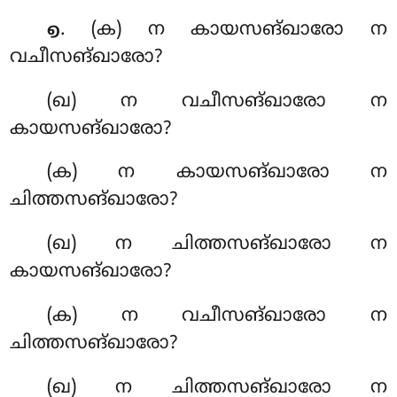
. (ക) ന കായസങ്ഖാരോ ന
൭
വചീസങ്ഖാരോ?
(ഖ) ന വചീസങ്ഖാരോ ന
കായസങ്ഖാരോ?
(ക) ന കായസങ്ഖാരോ ന
ചിത്തസങ്ഖാരോ?
(ഖ) ന ചിത്തസങ്ഖാരോ ന
കായസങ്ഖാരോ?
(ക) ന വചീസങ്ഖാരോ ന
ചിത്തസങ്ഖാരോ?
(ഖ) ന ചിത്തസങ്ഖാരോ ന