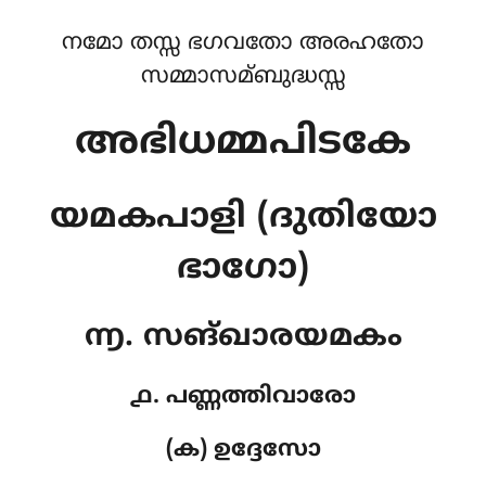
നമോ തസ്സ ഭഗവതോ അരഹതോ
സമ്മാസമ്ബുദ്ധസ്സ
അഭിധമ്മപിടകേ
യമകപാളി (ദുതിയോ
ഭാഗോ)
൬. സങ്ഖാരയമകം
൧. പണ്ണത്തിവാരോ
(ക) ഉദ്ദേസോ