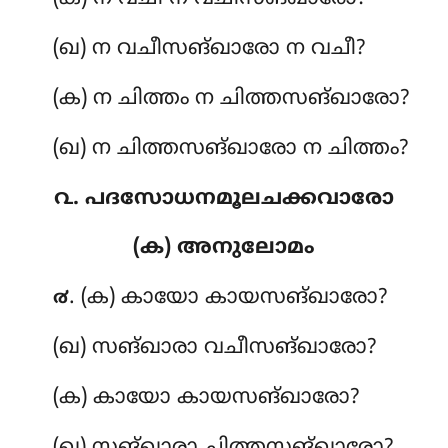
(ഖ) ന വചീസങ്ഖാരോ ന വചീ?
(ക) ന ചിത്തം ന ചിത്തസങ്ഖാരോ?
(ഖ) ന ചിത്തസങ്ഖാരോ ന ചിത്തം?
൨. പദസോധനമൂലചക്കവാരോ
(ക) അനുലോമം
. (ക) കായോ
കായസങ്ഖാരോ?
൪
(ഖ) സങ്ഖാരാ വചീസങ്ഖാരോ?
(ക) കായോ
കായസങ്ഖാരോ?