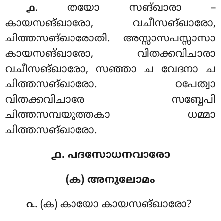
. തയോ
സങ്ഖാരാ –
൧
കായസങ്ഖാരോ, വചീസങ്ഖാരോ,
ചിത്തസങ്ഖാരോതി. അസ്സാസപസ്സാസാ
കായസങ്ഖാരോ, വിതക്കവിചാരാ
വചീസങ്ഖാരോ, സഞ്ഞാ ച വേദനാ ച
ചിത്തസങ്ഖാരോ. ഠപേത്വാ
വിതക്കവിചാരേ സബ്ബേപി
ചിത്തസമ്പയുത്തകാ ധമ്മാ
ചിത്തസങ്ഖാരോ.
൧. പദസോധനവാരോ
(ക) അനുലോമം
. (ക) കായോ
കായസങ്ഖാരോ?
൨