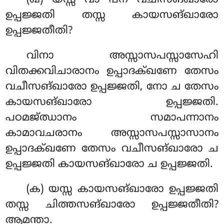
(ഖ) യസ്സ വാ പന വചീസങ്ഖാരോ
ഉപ്പജ്ജതി തസ്സ കായസങ്ഖാരോ
ഉപ്പജ്ജതീതി?
വിനാ അസ്സാസപസ്സാസേഹി
വിതക്കവിചാരാനം ഉപ്പാദക്ഖണേ തേസം
വചീസങ്ഖാരോ ഉപ്പജ്ജതി, നോ ച തേസം
കായസങ്ഖാരോ ഉപ്പജ്ജതി.
പഠമജ്ഝാനം സമാപന്നാനം
കാമാവചരാനം അസ്സാസപസ്സാസാനം
ഉപ്പാദക്ഖണേ തേസം വചീസങ്ഖാരോ ച
ഉപ്പജ്ജതി കായസങ്ഖാരോ ച ഉപ്പജ്ജതി.
(ക) യസ്സ കായസങ്ഖാരോ ഉപ്പജ്ജതി
തസ്സ ചിത്തസങ്ഖാരോ ഉപ്പജ്ജതീതി?
ആമന്താ.