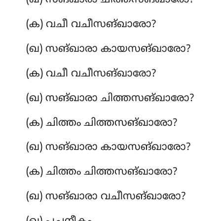
(ഖ) സങ്ഖാരാ ചിത്തസങ്ഖാരോ?
(ക) വചീ വചീസങ്ഖാരോ?
(ഖ) സങ്ഖാരാ കായസങ്ഖാരോ?
(ക) വചീ വചീസങ്ഖാരോ?
(ഖ) സങ്ഖാരാ ചിത്തസങ്ഖാരോ?
(ക) ചിത്തം ചിത്തസങ്ഖാരോ?
(ഖ) സങ്ഖാരാ കായസങ്ഖാരോ?
(ക) ചിത്തം ചിത്തസങ്ഖാരോ?
(ഖ) സങ്ഖാരാ വചീസങ്ഖാരോ?