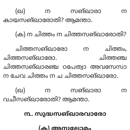
(ഖ) ന സങ്ഖാരാ ന
കായസങ്ഖാരോതി? ആമന്താ.
(ക) ന ചിത്തം ന ചിത്തസങ്ഖാരോതി?
ചിത്തസങ്ഖാരോ ന ചിത്തം,
ചിത്തസങ്ഖാരോ. ചിത്തഞ്ച
ചിത്തസങ്ഖാരഞ്ച ഠപേത്വാ അവസേസാ
ന ചേവ ചിത്തം ന ച ചിത്തസങ്ഖാരോ.
(ഖ) ന സങ്ഖാരാ ന
വചീസങ്ഖാരോതി? ആമന്താ.
൩. സുദ്ധസങ്ഖാരവാരോ
(ക) അനുലോമം