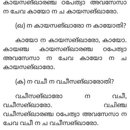
കായസങ്ഖാരഞ്ച ഠപേത്വാ അവസേസാ
ന ചേവ കായോ ന ച കായസങ്ഖാരോ.
(ഖ) ന കായസങ്ഖാരോ ന കായോതി?
കായോ ന കായസങ്ഖാരോ, കായോ.
കായഞ്ച കായസങ്ഖാരഞ്ച ഠപേത്വാ
അവസേസാ ന ചേവ കായോ ന ച
കായസങ്ഖാരോ.
(ക) ന വചീ ന വചീസങ്ഖാരോതി?
വചീസങ്ഖാരോ ന വചീ,
വചീസങ്ഖാരോ. വചിഞ്ച
വചീസങ്ഖാരഞ്ച ഠപേത്വാ അവസേസാ ന
ചേവ വചീ ന ച വചീസങ്ഖാരോ.