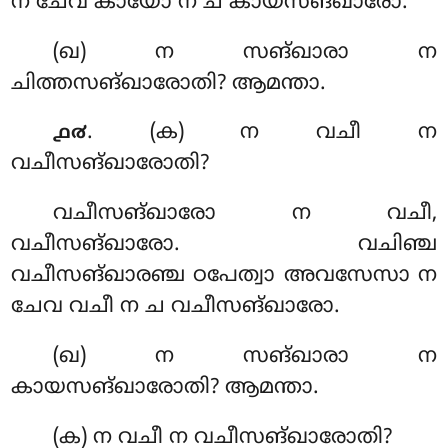
ന ചേവ കായോ ന ച കായസങ്ഖാരോ.
(ഖ) ന സങ്ഖാരാ ന
ചിത്തസങ്ഖാരോതി? ആമന്താ.
. (ക) ന വചീ ന
൧൪
വചീസങ്ഖാരോതി?
വചീസങ്ഖാരോ ന വചീ,
വചീസങ്ഖാരോ. വചിഞ്ച
വചീസങ്ഖാരഞ്ച ഠപേത്വാ അവസേസാ ന
ചേവ വചീ ന ച വചീസങ്ഖാരോ.
(ഖ) ന സങ്ഖാരാ ന
കായസങ്ഖാരോതി? ആമന്താ.
(ക) ന
വചീ ന വചീസങ്ഖാരോതി?