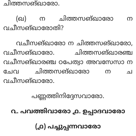
ചിത്തസങ്ഖാരോ.
(ഖ) ന ചിത്തസങ്ഖാരോ ന
വചീസങ്ഖാരോതി?
വചീസങ്ഖാരോ ന ചിത്തസങ്ഖാരോ,
വചീസങ്ഖാരോ. ചിത്തസങ്ഖാരഞ്ച
വചീസങ്ഖാരഞ്ച ഠപേത്വാ അവസേസാ ന
ചേവ ചിത്തസങ്ഖാരോ ന ച
വചീസങ്ഖാരോ.
പണ്ണത്തിനിദ്ദേസവാരോ.
൨. പവത്തിവാരോ ൧. ഉപ്പാദവാരോ
(൧) പച്ചുപ്പന്നവാരോ