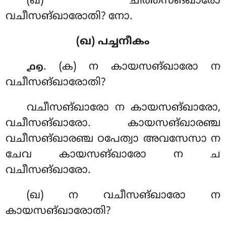
(ഖ) ചിത്തസങ്ഖാരോ
വചീസങ്ഖാരോതി? നോ.
(ഖ) പച്ചനീകം
. (ക) ന
കായസങ്ഖാരോ ന
൧൭
വചീസങ്ഖാരോതി?
വചീസങ്ഖാരോ ന കായസങ്ഖാരോ,
വചീസങ്ഖാരോ. കായസങ്ഖാരഞ്ച
വചീസങ്ഖാരഞ്ച ഠപേത്വാ അവസേസാ ന
ചേവ കായസങ്ഖാരോ ന ച
വചീസങ്ഖാരോ.
(ഖ) ന വചീസങ്ഖാരോ ന
കായസങ്ഖാരോതി?