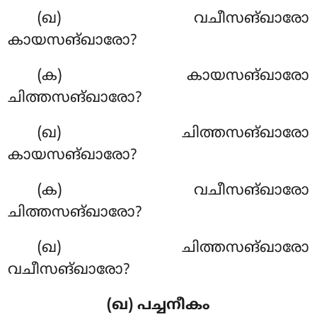
(ഖ) വചീസങ്ഖാരോ
കായസങ്ഖാരോ?
(ക) കായസങ്ഖാരോ
ചിത്തസങ്ഖാരോ?
(ഖ) ചിത്തസങ്ഖാരോ
കായസങ്ഖാരോ?
(ക) വചീസങ്ഖാരോ
ചിത്തസങ്ഖാരോ?
(ഖ) ചിത്തസങ്ഖാരോ
വചീസങ്ഖാരോ?
(ഖ) പച്ചനീകം