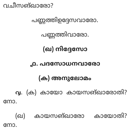
വചീസങ്ഖാരോ?
പണ്ണത്തിഉദ്ദേസവാരോ.
പണ്ണത്തിവാരോ.
(ഖ) നിദ്ദേസോ
൧. പദസോധനവാരോ
(ക) അനുലോമം
. (ക) കായോ
കായസങ്ഖാരോതി?
൮
നോ.
(ഖ) കായസങ്ഖാരോ കായോതി?
നോ.