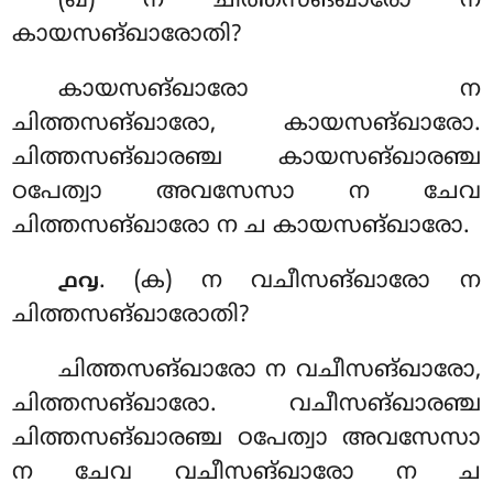
(ഖ) ന ചിത്തസങ്ഖാരോ ന
കായസങ്ഖാരോതി?
കായസങ്ഖാരോ ന
ചിത്തസങ്ഖാരോ, കായസങ്ഖാരോ.
ചിത്തസങ്ഖാരഞ്ച കായസങ്ഖാരഞ്ച
ഠപേത്വാ അവസേസാ ന ചേവ
ചിത്തസങ്ഖാരോ ന ച കായസങ്ഖാരോ.
. (ക) ന വചീസങ്ഖാരോ ന
൧൮
ചിത്തസങ്ഖാരോതി?
ചിത്തസങ്ഖാരോ ന വചീസങ്ഖാരോ,
ചിത്തസങ്ഖാരോ. വചീസങ്ഖാരഞ്ച
ചിത്തസങ്ഖാരഞ്ച ഠപേത്വാ അവസേസാ
ന ചേവ വചീസങ്ഖാരോ
ന ച