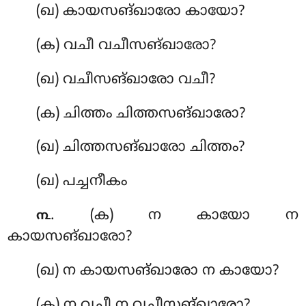
(ഖ) കായസങ്ഖാരോ കായോ?
(ക) വചീ വചീസങ്ഖാരോ?
(ഖ) വചീസങ്ഖാരോ വചീ?
(ക) ചിത്തം ചിത്തസങ്ഖാരോ?
(ഖ) ചിത്തസങ്ഖാരോ ചിത്തം?
(ഖ) പച്ചനീകം
. (ക) ന കായോ ന
൩
കായസങ്ഖാരോ?
(ഖ) ന കായസങ്ഖാരോ ന കായോ?
(ക) ന വചീ ന വചീസങ്ഖാരോ?