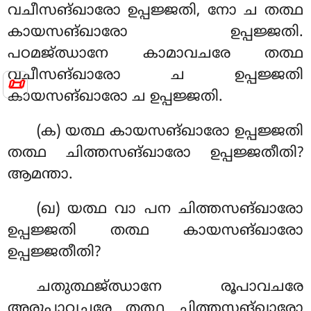
വചീസങ്ഖാരോ ഉപ്പജ്ജതി, നോ ച തത്ഥ
കായസങ്ഖാരോ ഉപ്പജ്ജതി.
പഠമജ്ഝാനേ കാമാവചരേ തത്ഥ
വചീസങ്ഖാരോ ച ഉപ്പജ്ജതി
📜
കായസങ്ഖാരോ ച ഉപ്പജ്ജതി.
(ക) യത്ഥ കായസങ്ഖാരോ ഉപ്പജ്ജതി
തത്ഥ ചിത്തസങ്ഖാരോ ഉപ്പജ്ജതീതി?
ആമന്താ.
(ഖ) യത്ഥ വാ പന ചിത്തസങ്ഖാരോ
ഉപ്പജ്ജതി തത്ഥ കായസങ്ഖാരോ
ഉപ്പജ്ജതീതി?
ചതുത്ഥജ്ഝാനേ രൂപാവചരേ
അരൂപാവചരേ തത്ഥ ചിത്തസങ്ഖാരോ