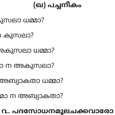
(ഖ) പച്ചനീകം
ുസലാ ധമ്മാ?
 ന കുസലാ?
കുസലാ ധമ്മാ?
മാ ന അകുസലാ?
അബ്യാകതാ ധമ്മാ?
്മാ ന അബ്യാകതാ?
൨. പദസോധനമൂലചക്കവാരോ