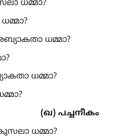
ലാ ധമ്മാ?
ധമ്മാ?
ബ്യാകതാ ധമ്മാ?
മാ?
ാകതാ ധമ്മാ?
മ്മാ?
(ഖ) പച്ചനീകം
കുസലാ ധമ്മാ?