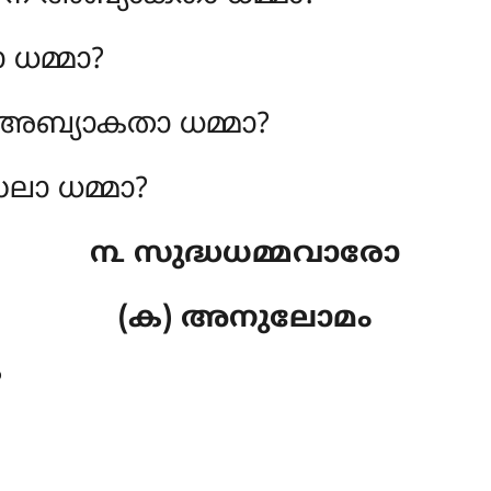
 ധമ്മാ?
അബ്യാകതാ ധമ്മാ?
ലാ ധമ്മാ?
൩ സുദ്ധധമ്മവാരോ
(ക) അനുലോമം
?