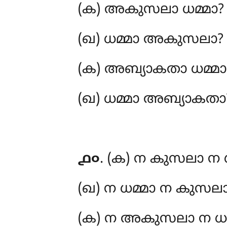
(ക) അകുസലാ
ധമ്മാ?
(ഖ) ധമ്മാ അകുസലാ?
(ക) അബ്യാകതാ ധമ്മാ
(ഖ) ധമ്മാ അബ്യാകതാ
൧൦
. (ക) ന
കുസലാ ന ധ
(ഖ) ന ധമ്മാ ന കുസല
(ക) ന അകുസലാ ന ധമ