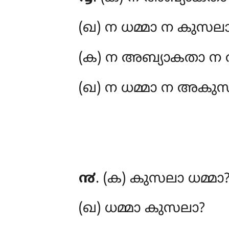
(ഖ) ന ധമ്മാ ന കുസലാ
(ക) ന അബ്യാകതാ ന 
(ഖ) ന ധമ്മാ ന അകുസ
൯
. (ക) കുസലാ ധമ്മാ
(ഖ) ധമ്മാ കുസലാ?