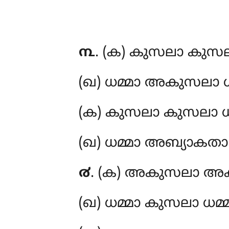
൩
. (ക) കുസലാ
കുസല
(ഖ) ധമ്മാ അകുസലാ ധ
(ക) കുസലാ കുസലാ ധ
(ഖ) ധമ്മാ അബ്യാകതാ 
൪
. (ക) അകുസലാ അക
(ഖ) ധമ്മാ കുസലാ ധമ്