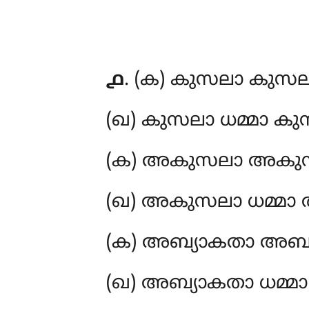
൧
. (ക) കുസലാ
കുസലാ
(ഖ) കുസലാ ധമ്മാ ക
(ക) അകുസലാ
അകുസ
(ഖ) അകുസലാ ധമ്മ
(ക) അബ്യാകതാ അബ്യ
(ഖ) അബ്യാകതാ ധമ്മ