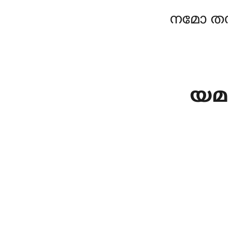
നമോ തസ
യമ