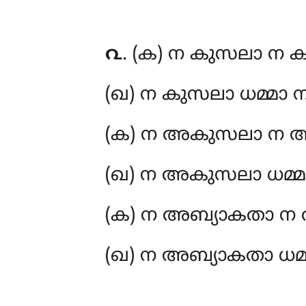
൨
. (ക) ന കുസലാ ന ക
(ഖ) ന കുസലാ ധമ്മാ
(ക) ന
അകുസലാ ന അ
(ഖ) ന അകുസലാ ധമ്
(ക) ന അബ്യാകതാ ന 
(ഖ) ന അബ്യാകതാ ധമ