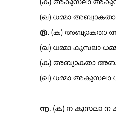
(ക) അകുസലാ
അകുസ
(ഖ) ധമ്മാ അബ്യാകതാ 
൫
. (ക) അബ്യാകതാ അ
(ഖ) ധമ്മാ കുസലാ ധമ്
(ക) അബ്യാകതാ അബ്യ
(ഖ) ധമ്മാ അകുസലാ ധ
൬
. (ക) ന കുസലാ ന 