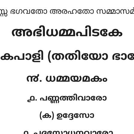
്സ ഭഗവതോ അരഹതോ സമ്മാസമ്ബ
അഭിധമ്മപിടകേ
കപാളി (തതിയോ ഭാ
൯. ധമ്മയമകം
൧. പണ്ണത്തിവാരോ
(ക) ഉദ്ദേസോ
൧. പദസോധനവാരോ