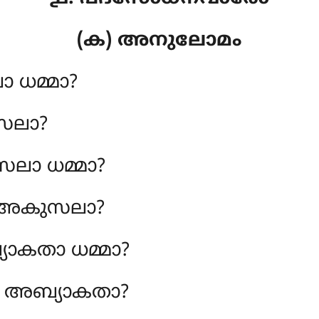
(ക) അനുലോമം
 ധമ്മാ?
ുസലാ?
ലാ ധമ്മാ?
ാ അകുസലാ?
ാകതാ ധമ്മാ?
ാ അബ്യാകതാ?