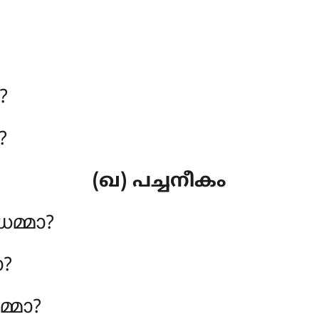
?
?
(ഖ) പച്ചനീകം
മ്മാ?
ാ?
്മാ?