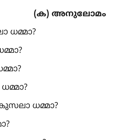
(ക) അനുലോമം
ാ ധമ്മാ?
മ്മാ?
മ്മാ?
ധമ്മാ?
ുസലാ ധമ്മാ?
മാ?