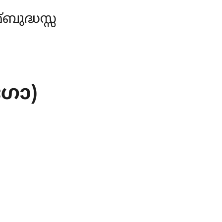
ുദ്ധസ്സ
ഗോ)