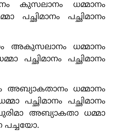
മാനം കുസലാനം ധമ്മാനം
ാ പച്ഛിമാനം പച്ഛിമാനം
മാനം അകുസലാനം ധമ്മാനം
ാ പച്ഛിമാനം പച്ഛിമാനം
ാനം അബ്യാകതാനം ധമ്മാനം
മാ പച്ഛിമാനം പച്ഛിമാനം
പുരിമാ അബ്യാകതാ ധമ്മാ
ന പച്ചയോ.