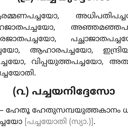
മ്മണപച്ചയോ, അധിപതിപച്ച
ജാതപച്ചയോ, അഞ്ഞമഞ്ഞപച്
ുരേജാതപച്ചയോ, പച്ഛാജാതപച
്ചയോ, ആഹാരപച്ചയോ, ഇന്ദ്ര
പച്ചയോ, വിപ്പയുത്തപച്ചയോ, അത്
്ചയോതി.
(൨) പച്ചയനിദ്ദേസോ
– ഹേതൂ ഹേതുസമ്പയുത്തകാനം ധമ
ച്ചയോ
[പച്ചയോതി (സ്യാ.)]
.