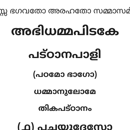
്സ ഭഗവതോ അരഹതോ സമ്മാസമ്ബ
അഭിധമ്മപിടകേ
പട്ഠാനപാളി
(പഠമോ ഭാഗോ)
ധമ്മാനുലോമേ
തികപട്ഠാനം
(൧) പച്ചയുദ്ദേസോ