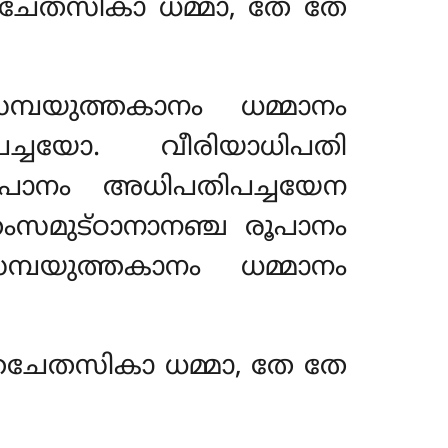
്തചേതസികാ ധമ്മാ, തേ തേ
്പയുത്തകാനം ധമ്മാനം
ച്ചയോ. വീരിയാധിപതി
രൂപാനം അധിപതിപച്ചയേന
ംസമുട്ഠാനാനഞ്ച രൂപാനം
്പയുത്തകാനം ധമ്മാനം
ത്തചേതസികാ ധമ്മാ, തേ തേ