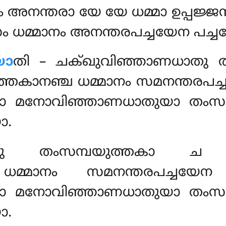
 അനന്തരാ യേ യേ ധമ്മാ ഉപ്പജ്ജന
ം ധമ്മാനം അനന്തരപച്ചയേന പച്ച
യോ
തി – ചക്ഖുവിഞ്ഞാണധാതു ത
തകാനഞ്ച ധമ്മാനം സമനന്തരപച
മാ മനോവിഞ്ഞാണധാതുയാ തംസമ്
ോ.
ാതു
തംസമ്പയുത്തകാ ച
 ധമ്മാനം സമനന്തരപച്ചയ
മാ മനോവിഞ്ഞാണധാതുയാ തംസമ്
ോ.