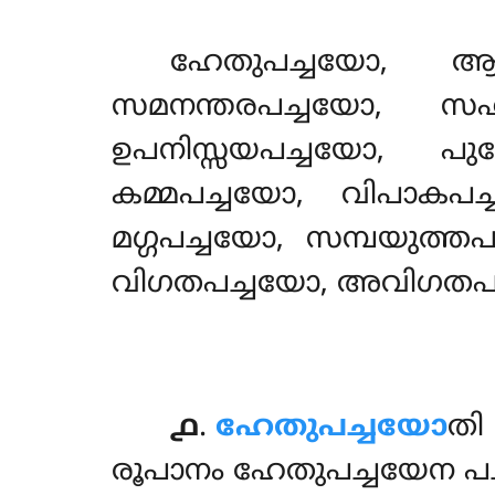
ഹേതുപച്ചയോ
, ആര
സമനന്തരപച്ചയോ, സഹ
ഉപനിസ്സയപച്ചയോ, പ
കമ്മപച്ചയോ, വിപാകപച
മഗ്ഗപച്ചയോ, സമ്പയുത്ത
വിഗതപച്ചയോ, അവിഗതപച
൧
.
ഹേതുപച്ചയോ
തി
രൂപാനം ഹേതുപച്ചയേന പ