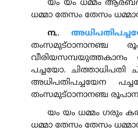
യം യം ധമ്മം ആരബ്ഭ 
ധമ്മാ തേസം തേസം ധമ്മ
൩
.
അധിപതിപച്ച
തംസമുട്ഠാനാനഞ്ച ര
വീരിയസമ്പയുത്തകാനം 
പച്ചയോ. ചിത്താധിപതി 
അധിപതിപച്ചയേന പച്ച
തംസമുട്ഠാനാനഞ്ച രൂപാ
യം യം ധമ്മം ഗരും കത
ധമ്മാ തേസം തേസം ധമ്മ