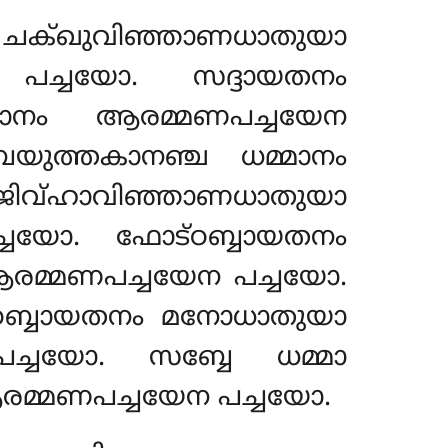
്ഖുവിഞ്ഞാണധാതുയാ
 പച്ചയോ. സദ്ദായതനം
്മാനം ആരമ്മണപച്ചയേന
യുത്തകാനഞ്ച ധമ്മാനം
ഹാവിഞ്ഞാണധാതുയാ
്ചയോ. ഫോട്ഠബ്ബായതനം
രമ്മണപച്ചയേന പച്ചയോ.
ഠബ്ബായതനം മനോധാതുയാ
ച്ചയോ. സബ്ബേ ധമ്മാ
മ്മണപച്ചയേന പച്ചയോ.