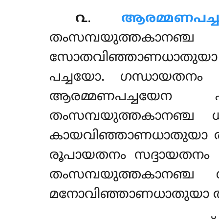
൨
.
ആരമ്മണപച്
തംസമ്പയുത്തകാനഞ്ച
സോതവിഞ്ഞാണധാതു
പച്ചയോ. ഗന്ധായതനം 
ആരമ്മണപച്ചയേന 
തംസമ്പയുത്തകാനഞ്ച 
കായവിഞ്ഞാണധാതുയാ തം
രൂപായതനം സദ്ദായതനം
തംസമ്പയുത്തകാനഞ്ച
മനോവിഞ്ഞാണധാതുയാ തം