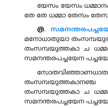
യേസം
യേസം ധമ്മാനം
തേ തേ ധമ്മാ തേസം തേസ
൫
.
സമനന്തരപച്ച
മനോധാതുയാ തംസമ്പയുത്
തംസമ്പയുത്തകാ ച ധമ്
സമനന്തരപച്ചയേന പച്ചയ
സോതവിഞ്ഞാണധ
തംസമ്പയുത്തകാനഞ്ച
തംസമ്പയുത്തകാ ച ധമ്
സമനന്തരപച്ചയേന പച്ചയ