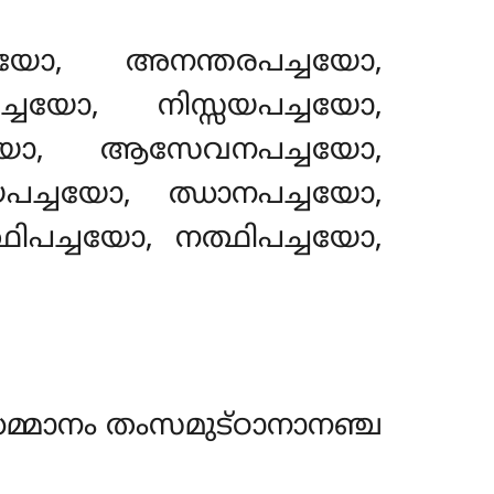
യോ, അനന്തരപച്ചയോ,
ചയോ, നിസ്സയപച്ചയോ,
്ചയോ, ആസേവനപച്ചയോ,
ിയപച്ചയോ, ഝാനപച്ചയോ,
ഥിപച്ചയോ, നത്ഥിപച്ചയോ,
്മാനം തംസമുട്ഠാനാനഞ്ച