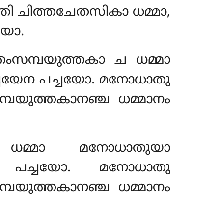
്തി ചിത്തചേതസികാ ധമ്മാ,
യോ.
ംസമ്പയുത്തകാ ച ധമ്മാ
്ചയേന പച്ചയോ. മനോധാതു
പയുത്തകാനഞ്ച ധമ്മാനം
 ധമ്മാ മനോധാതുയാ
േന പച്ചയോ. മനോധാതു
പയുത്തകാനഞ്ച ധമ്മാനം