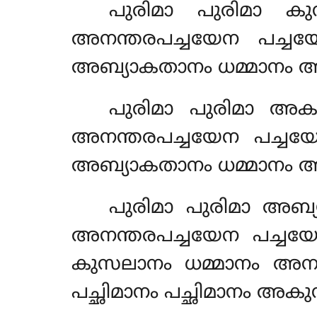
പുരിമാ പുരിമാ കു
അനന്തരപച്ചയേന പച്ചയോ
അബ്യാകതാനം ധമ്മാനം അ
പുരിമാ പുരിമാ അക
അനന്തരപച്ചയേന പച്ചയോ
അബ്യാകതാനം ധമ്മാനം അ
പുരിമാ പുരിമാ അബ്യ
അനന്തരപച്ചയേന പച്ചയോ.
കുസലാനം ധമ്മാനം അനന്
പച്ഛിമാനം പച്ഛിമാനം അ