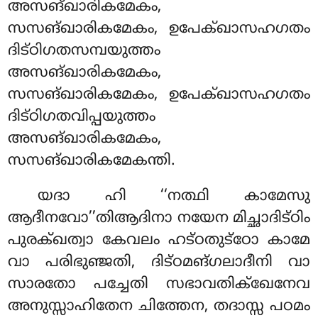
അസങ്ഖാരികമേകം,
സസങ്ഖാരികമേകം, ഉപേക്ഖാസഹഗതം
ദിട്ഠിഗതസമ്പയുത്തം
അസങ്ഖാരികമേകം,
സസങ്ഖാരികമേകം, ഉപേക്ഖാസഹഗതം
ദിട്ഠിഗതവിപ്പയുത്തം
അസങ്ഖാരികമേകം,
സസങ്ഖാരികമേകന്തി.
യദാ
ഹി ‘‘നത്ഥി കാമേസു
ആദീനവോ’’തിആദിനാ നയേന മിച്ഛാദിട്ഠിം
പുരക്ഖത്വാ കേവലം ഹട്ഠതുട്ഠോ കാമേ
വാ പരിഭുഞ്ജതി, ദിട്ഠമങ്ഗലാദീനി വാ
സാരതോ പച്ചേതി സഭാവതിക്ഖേനേവ
അനുസ്സാഹിതേന ചിത്തേന, തദാസ്സ പഠമം