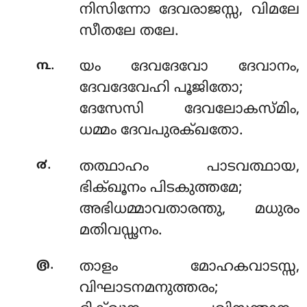
നിസിന്നോ ദേവരാജസ്സ, വിമലേ
സീതലേ തലേ.
.
൩
യം ദേവദേവോ ദേവാനം,
ദേവദേവേഹി പൂജിതോ;
ദേസേസി ദേവലോകസ്മിം,
ധമ്മം ദേവപുരക്ഖതോ.
.
൪
തത്ഥാഹം
പാടവത്ഥായ,
ഭിക്ഖൂനം പിടകുത്തമേ;
അഭിധമ്മാവതാരന്തു, മധുരം
മതിവഡ്ഢനം.
.
൫
താളം മോഹകവാടസ്സ,
വിഘാടനമനുത്തരം;