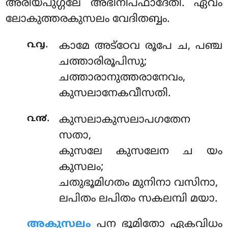
അരിയപുഗ്ഗലേ അഭിനിപ്ഫാദേതി. ഏവം
ലോകുത്തരകുസലം വേദിതബ്ബം.
.
൨൮
കാമേ
അട്ഠേവ രൂപേ ച, പഞ്ച
ചത്താരിരൂപിസു;
ചത്താരാനുത്തരാനേവം,
കുസലാനേകവീസതി.
.
൨൯
കുസലാകുസലാപഗതേന
സതാ,
കുസലേ കുസലേന ച യം
കുസലം;
ചതുഭൂമിഗതം മുനിനാ വസിനാ,
ലപിതം ലപിതം സകലമ്പി മയാ.
അകുസലം
പന ഭൂമിതോ ഏകവിധം