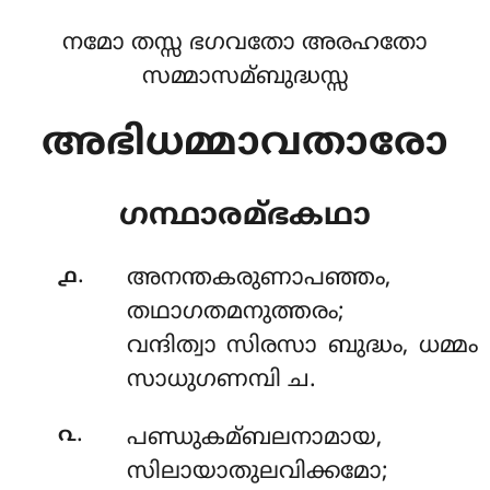
നമോ തസ്സ ഭഗവതോ അരഹതോ
സമ്മാസമ്ബുദ്ധസ്സ
അഭിധമ്മാവതാരോ
ഗന്ഥാരമ്ഭകഥാ
.
൧
അനന്തകരുണാപഞ്ഞം
,
തഥാഗതമനുത്തരം;
വന്ദിത്വാ സിരസാ ബുദ്ധം, ധമ്മം
സാധുഗണമ്പി ച.
.
൨
പണ്ഡുകമ്ബലനാമായ,
സിലായാതുലവിക്കമോ;