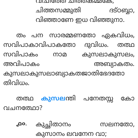
വിചിത്തേ ചിത്തകമ്മകേ;
ചിത്തസമ്മുതി ദട്ഠബ്ബാ,
വിഞ്ഞാണേ ഇധ വിഞ്ഞുനാ.
തം പന സാരമ്മണതോ ഏകവിധം,
സവിപാകാവിപാകതോ ദുവിധം. തത്ഥ
സവിപാകം നാമ കുസലാകുസലം,
അവിപാകം അബ്യാകതം.
കുസലാകുസലാബ്യാകതജാതിഭേദതോ
തിവിധം.
തത്ഥ
കുസല
ന്തി പനേതസ്സ കോ
വചനത്ഥോ?
.
൧൦
കുച്ഛിതാനം സലനതോ,
കുസാനം ലവനേന വാ;