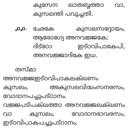
കുസേന ലാതബ്ബത്താ വാ,
കുസലന്തി പവുച്ചതി.
.
൧൧
ഛേകേ കുസലസദ്ദോയം,
ആരോഗ്യേ അനവജ്ജകേ;
ദിട്ഠോ ഇട്ഠവിപാകേപി,
അനവജ്ജാദികേ ഇധ.
തസ്മാ
അനവജ്ജഇട്ഠവിപാകലക്ഖണം
കുസലം, അകുസലവിദ്ധംസനരസം,
വോദാനപച്ചുപട്ഠാനം.
വജ്ജപടിപക്ഖത്താ അനവജ്ജലക്ഖണം
വാ കുസലം, വോദാനഭാവരസം,
ഇട്ഠവിപാകപച്ചുപട്ഠാനം,