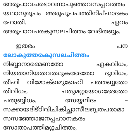
അരൂപാവചരഭാവനാപുഞ്ഞവസപ്പവത്തം
യഥാനുരൂപം അരൂപൂപപത്തിനിപ്ഫാദകം
ഹോതി. ഏവം
അരൂപാവചരകുസലചിത്തം വേദിതബ്ബം.
ഇതരം പന
ലോകുത്തരകുസലചിത്തം
നിബ്ബാനാരമ്മണതോ ഏകവിധം,
നിയതാനിയതവത്ഥുകഭേദതോ ദുവിധം,
തീഹി വിമോക്ഖമുഖേഹി പത്തബ്ബതോ
തിവിധം, ചതുമഗ്ഗയോഗഭേദതോ
ചതുബ്ബിധം
. സേയ്യഥിദം –
സക്കായദിട്ഠിവിചികിച്ഛാസീലബ്ബതപരാമാ
സസഞ്ഞോജനപ്പഹാനകരം
സോതാപത്തിമഗ്ഗചിത്തം,