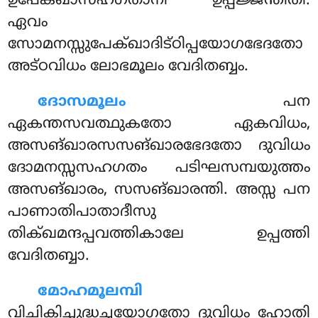
ഉപേക്ഖാസഹഗതാനി ഉപ്പജ്ജന്തീതി.
ഏവം
സോമനസ്സുപേക്ഖാദിട്ഠിപ്പയോഗഭേദതോ
അട്ഠവിധം ലോഭമൂലം വേദിതബ്ബം.
ദോസമൂലം
പന
ഏകന്തസവത്ഥുകതോ ഏകവിധം,
അസങ്ഖാരസസങ്ഖാരഭേദതോ ദുവിധം
ദോമനസ്സസഹഗതം പടിഘസമ്പയുത്തം
അസങ്ഖാരം, സസങ്ഖാരന്തി. അസ്സ പന
പാണാതിപാതാദീസു
തിക്ഖമന്ദപ്പവത്തികാലേ ഉപ്പത്തി
വേദിതബ്ബാ.
മോഹമൂലമ്പി
വിചികിച്ഛുദ്ധച്ചയോഗതോ ദുവിധം ഹോതി