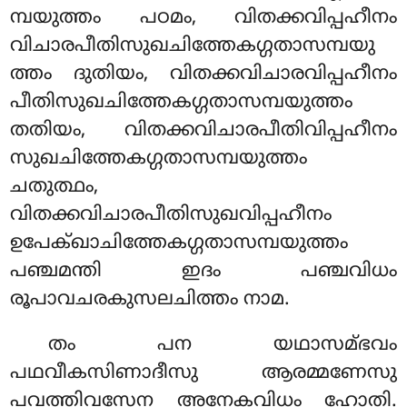
മ്പയുത്തം
പഠമം, വിതക്കവിപ്പഹീനം
വിചാരപീതിസുഖചിത്തേകഗ്ഗതാസമ്പയു
ത്തം
ദുതിയം, വിതക്കവിചാരവിപ്പഹീനം
പീതിസുഖചിത്തേകഗ്ഗതാസമ്പയുത്തം
തതിയം, വിതക്കവിചാരപീതിവിപ്പഹീനം
സുഖചിത്തേകഗ്ഗതാസമ്പയുത്തം
ചതുത്ഥം,
വിതക്കവിചാരപീതിസുഖവിപ്പഹീനം
ഉപേക്ഖാചിത്തേകഗ്ഗതാസമ്പയുത്തം
പഞ്ചമന്തി ഇദം പഞ്ചവിധം
രൂപാവചരകുസലചിത്തം നാമ.
തം പന യഥാസമ്ഭവം
പഥവീകസിണാദീസു ആരമ്മണേസു
പവത്തിവസേന അനേകവിധം ഹോതി.