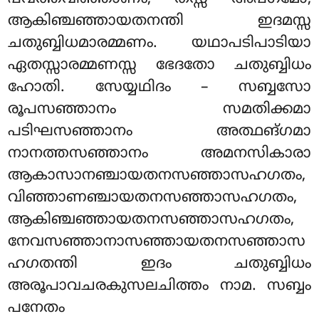
ആകിഞ്ചഞ്ഞായതനന്തി ഇദമസ്സ
ചതുബ്ബിധമാരമ്മണം. യഥാപടിപാടിയാ
ഏതസ്സാരമ്മണസ്സ ഭേദതോ ചതുബ്ബിധം
ഹോതി. സേയ്യഥിദം – സബ്ബസോ
രൂപസഞ്ഞാനം സമതിക്കമാ
പടിഘസഞ്ഞാനം അത്ഥങ്ഗമാ
നാനത്തസഞ്ഞാനം അമനസികാരാ
ആകാസാനഞ്ചായതനസഞ്ഞാസഹഗതം,
വിഞ്ഞാണഞ്ചായതനസഞ്ഞാസഹഗതം,
ആകിഞ്ചഞ്ഞായതനസഞ്ഞാസഹഗതം,
നേവസഞ്ഞാനാസഞ്ഞായതനസഞ്ഞാസ
ഹഗതന്തി ഇദം ചതുബ്ബിധം
അരൂപാവചരകുസലചിത്തം നാമ. സബ്ബം
പനേതം