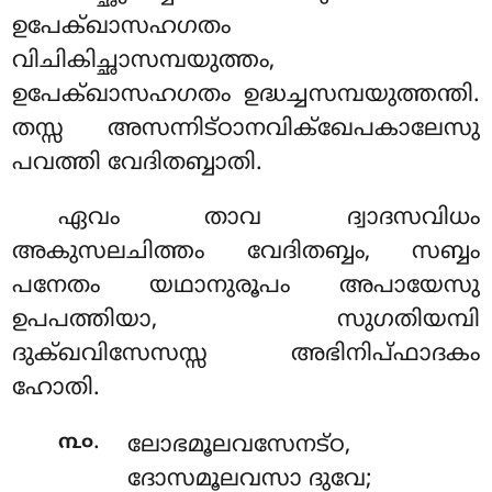
ഉപേക്ഖാസഹഗതം
വിചികിച്ഛാസമ്പയുത്തം,
ഉപേക്ഖാസഹഗതം ഉദ്ധച്ചസമ്പയുത്തന്തി.
തസ്സ അസന്നിട്ഠാനവിക്ഖേപകാലേസു
പവത്തി വേദിതബ്ബാതി.
ഏവം താവ ദ്വാദസവിധം
അകുസലചിത്തം വേദിതബ്ബം, സബ്ബം
പനേതം യഥാനുരൂപം അപായേസു
ഉപപത്തിയാ, സുഗതിയമ്പി
ദുക്ഖവിസേസസ്സ അഭിനിപ്ഫാദകം
ഹോതി.
.
൩൦
ലോഭമൂലവസേനട്ഠ,
ദോസമൂലവസാ ദുവേ;