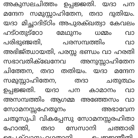
അകുസലചിത്തം ഉപ്പജ്ജതി. യദാ പന
മന്ദേന സമുസ്സാഹിതേന, തദാ ദുതിയം.
യദാ മിച്ഛാദിട്ഠിം അപുരക്ഖത്വാ കേവലം
ഹട്ഠതുട്ഠോ മേഥുനം ധമ്മം വാ
പരിഭുഞ്ജതി, പരസമ്പത്തിം വാ
അഭിജ്ഝായതി, പരസ്സ ഭണ്ഡം വാ ഹരതി
സഭാവതിക്ഖേനേവ അനുസ്സാഹിതേന
ചിത്തേന, തദാ തതിയം. യദാ മന്ദേന
സമുസ്സാഹിതേന, തദാ ചതുത്ഥം
ഉപ്പജ്ജതി. യദാ പന കാമാനം വാ
അസമ്പത്തിം ആഗമ്മ അഞ്ഞേസം വാ
സോമനസ്സഹേതൂനം അഭാവേന
ചതൂസുപി വികപ്പേസു സോമനസ്സരഹിതാ
ഹോന്തി, തദാ സേസാനി ചത്താരി