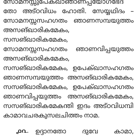
സോമനസ്സുപേക്ഖാഞാണപ്പയോഗഭേദ
തോ അട്ഠവിധം ഹോതി. സേയ്യഥിദം –
സോമനസ്സസഹഗതം ഞാണസമ്പയുത്തം
അസങ്ഖാരികമേകം,
സസങ്ഖാരികമേകം,
സോമനസ്സസഹഗതം ഞാണവിപ്പയുത്തം
അസങ്ഖാരികമേകം,
സസങ്ഖാരികമേകം, ഉപേക്ഖാസഹഗതം
ഞാണസമ്പയുത്തം അസങ്ഖാരികമേകം,
സസങ്ഖാരികമേകം, ഉപേക്ഖാസഹഗതം
ഞാണവിപ്പയുത്തം അസങ്ഖാരികമേകം,
സസങ്ഖാരികമേകന്തി ഇദം അട്ഠവിധമ്പി
കാമാവചരകുസലചിത്തം നാമ.
.
൧൨
ഉദ്ദാനതോ ദുവേ കാമാ,