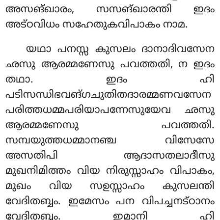
അസങ്ഖാരം, സസങ്ഖാരന്തി ഇദം
അട്ഠവിധം സഹേതുകവിപാകം നാമ.
യഥാ പനസ്സ കുസലം ദാനാദിവസേന
ഛസു ആരമ്മണേസു പവത്തതി, ന ഇദം
തഥാ. ഇദം ഹി
പടിസന്ധിഭവങ്ഗചുതിതദാരമ്മണവസേന
പരിത്തധമ്മപരിയാപന്നേസുയേവ ഛസു
ആരമ്മണേസു പവത്തതി.
സമ്പയുത്തധമ്മാനഞ്ച വിസേസേ
അസതിപി ആദാസതലാദീസു
മുഖനിമിത്തം വിയ നിരുസ്സാഹം വിപാകം,
മുഖം വിയ സഉസ്സാഹം കുസലന്തി
വേദിതബ്ബം. ഇമേസം പന വിപച്ചനട്ഠാനം
വേദിതബ്ബം. ഇമാനി ഹി