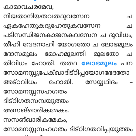
കാമാവചരമേവ,
നിയതാനിയതവത്ഥുവസേന ച
ഏകഹേതുകദുഹേതുകവസേന ച
പടിസന്ധിജനകാജനകവസേന ച ദുവിധം,
തീഹി വേദനാഹി യോഗതോ ച ലോഭമൂലം
ദോസമൂലം മോഹമൂലന്തി മൂലതോ ച
തിവിധം ഹോതി. തത്ഥ
ലോഭമൂലം
പന
സോമനസ്സുപേക്ഖാദിട്ഠിപ്പയോഗഭേദതോ
അട്ഠവിധം ഹോതി. സേയ്യഥിദം –
സോമനസ്സസഹഗതം
ദിട്ഠിഗതസമ്പയുത്തം
അസങ്ഖാരികമേകം,
സസങ്ഖാരികമേകം,
സോമനസ്സസഹഗതം ദിട്ഠിഗതവിപ്പയുത്തം