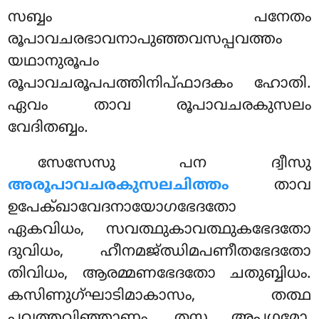
സബ്ബം പനേതം
രൂപാവചരഭാവനാപുഞ്ഞവസപ്പവത്തം
യഥാനുരൂപം
രൂപാവചരൂപപത്തിനിപ്ഫാദകം ഹോതി.
ഏവം താവ രൂപാവചരകുസലം
വേദിതബ്ബം.
സേസേസു പന ദ്വീസു
അരൂപാവചരകുസലചിത്തം
താവ
ഉപേക്ഖാവേദനായോഗഭേദതോ
ഏകവിധം, സവത്ഥുകാവത്ഥുകഭേദതോ
ദുവിധം, ഹീനമജ്ഝിമപണീതഭേദതോ
തിവിധം, ആരമ്മണഭേദതോ ചതുബ്ബിധം.
കസിണുഗ്ഘാടിമാകാസം, തത്ഥ
പവത്തവിഞ്ഞാണം, തസ്സ അപഗമോ,