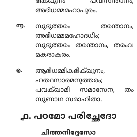
ഭിക്ഖൂനം പവിസന്താനം,
അഭിധമ്മമഹാപുരം.
.
൬
സുദുത്തരം തരന്താനം,
അഭിധമ്മമഹോദധിം;
സുദുത്തരം തരന്താനം, തരംവ
മകരാകരം.
.
൭
ആഭിധമ്മികഭിക്ഖൂനം,
ഹത്ഥസാരമനുത്തരം;
പവക്ഖാമി സമാസേന, തം
സുണാഥ സമാഹിതാ.
൧. പഠമോ പരിച്ഛേദോ
ചിത്തനിദ്ദേസോ