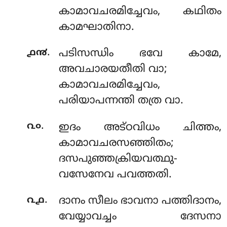
കാമാവചരമിച്ചേവം, കഥിതം
കാമഘാതിനാ.
.
൧൯
പടിസന്ധിം ഭവേ കാമേ,
അവചാരയതീതി വാ;
കാമാവചരമിച്ചേവം,
പരിയാപന്നന്തി തത്ര വാ.
.
൨൦
ഇദം അട്ഠവിധം ചിത്തം,
കാമാവചരസഞ്ഞിതം;
ദസപുഞ്ഞക്രിയവത്ഥു-
വസേനേവ പവത്തതി.
.
൨൧
ദാനം സീലം ഭാവനാ പത്തിദാനം,
വേയ്യാവച്ചം ദേസനാ