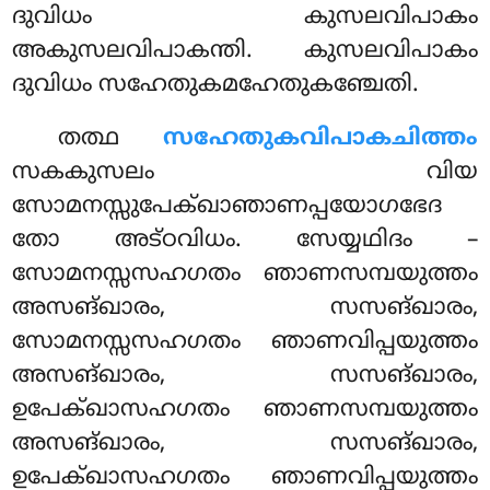
ദുവിധം കുസലവിപാകം
അകുസലവിപാകന്തി. കുസലവിപാകം
ദുവിധം സഹേതുകമഹേതുകഞ്ചേതി.
തത്ഥ
സഹേതുകവിപാകചിത്തം
സകകുസലം വിയ
സോമനസ്സുപേക്ഖാഞാണപ്പയോഗഭേദ
തോ അട്ഠവിധം. സേയ്യഥിദം –
സോമനസ്സസഹഗതം ഞാണസമ്പയുത്തം
അസങ്ഖാരം, സസങ്ഖാരം,
സോമനസ്സസഹഗതം ഞാണവിപ്പയുത്തം
അസങ്ഖാരം, സസങ്ഖാരം,
ഉപേക്ഖാസഹഗതം ഞാണസമ്പയുത്തം
അസങ്ഖാരം, സസങ്ഖാരം,
ഉപേക്ഖാസഹഗതം ഞാണവിപ്പയുത്തം