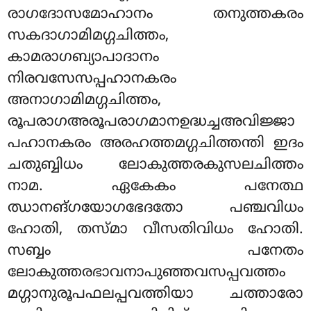
രാഗദോസമോഹാനം തനുത്തകരം
സകദാഗാമിമഗ്ഗചിത്തം,
കാമരാഗബ്യാപാദാനം
നിരവസേസപ്പഹാനകരം
അനാഗാമിമഗ്ഗചിത്തം,
രൂപരാഗഅരൂപരാഗമാനഉദ്ധച്ചഅവിജ്ജാ
പഹാനകരം അരഹത്തമഗ്ഗചിത്തന്തി ഇദം
ചതുബ്ബിധം ലോകുത്തരകുസലചിത്തം
നാമ. ഏകേകം പനേത്ഥ
ഝാനങ്ഗയോഗഭേദതോ പഞ്ചവിധം
ഹോതി, തസ്മാ വീസതിവിധം ഹോതി.
സബ്ബം പനേതം
ലോകുത്തരഭാവനാപുഞ്ഞവസപ്പവത്തം
മഗ്ഗാനുരൂപഫലപ്പവത്തിയാ ചത്താരോ