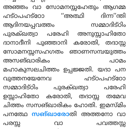
അഞ്ഞം വാ സോമനസ്സഹേതും ആഗമ്മ
ഹട്ഠപഹട്ഠോ ‘‘അത്ഥി ദിന്ന’’ന്തി
ആദിനയപ്പവത്തം സമ്മാദിട്ഠിം
പുരക്ഖത്വാ പരേഹി അനുസ്സാഹിതോ
ദാനാദീനി പുഞ്ഞാനി കരോതി, തദാസ്സ
സോമനസ്സസഹഗതം ഞാണസമ്പയുത്തം
അസങ്ഖാരികം
പഠമം
മഹാകുസലചിത്തം ഉപ്പജ്ജതി. യദാ പന
വുത്തനയേനേവ ഹട്ഠപഹട്ഠോ
സമ്മാദിട്ഠിം പുരക്ഖത്വാ പരേഹി
ഉസ്സാഹിതോ കരോതി, തദാസ്സ തമേവ
ചിത്തം സസങ്ഖാരികം ഹോതി. ഇമസ്മിം
പനത്ഥേ
സങ്ഖാരോ
തി അത്തനോ വാ
പരസ്സ വാ പവത്തസ്സ