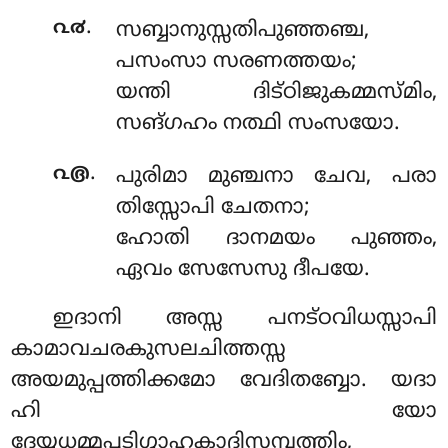
.
൨൪
സബ്ബാനുസ്സതിപുഞ്ഞഞ്ച,
പസംസാ സരണത്തയം;
യന്തി ദിട്ഠിജുകമ്മസ്മിം,
സങ്ഗഹം നത്ഥി സംസയോ.
.
൨൫
പുരിമാ
മുഞ്ചനാ ചേവ, പരാ
തിസ്സോപി ചേതനാ;
ഹോതി ദാനമയം പുഞ്ഞം,
ഏവം സേസേസു ദീപയേ.
ഇദാനി അസ്സ പനട്ഠവിധസ്സാപി
കാമാവചരകുസലചിത്തസ്സ
അയമുപ്പത്തിക്കമോ വേദിതബ്ബോ. യദാ
ഹി യോ
ദേയ്യധമ്മപ്പടിഗ്ഗാഹകാദിസമ്പത്തിം,