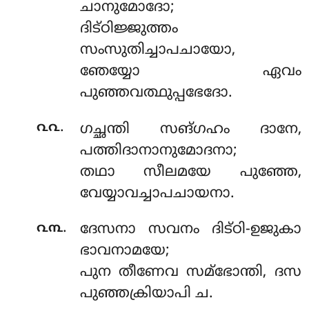
ചാനുമോദോ;
ദിട്ഠിജ്ജുത്തം
സംസുതിച്ചാപചായോ,
ഞേയ്യോ ഏവം
പുഞ്ഞവത്ഥുപ്പഭേദോ.
.
൨൨
ഗച്ഛന്തി സങ്ഗഹം ദാനേ,
പത്തിദാനാനുമോദനാ;
തഥാ സീലമയേ പുഞ്ഞേ,
വേയ്യാവച്ചാപചായനാ.
.
൨൩
ദേസനാ സവനം ദിട്ഠി-ഉജുകാ
ഭാവനാമയേ;
പുന തീണേവ സമ്ഭോന്തി, ദസ
പുഞ്ഞക്രിയാപി ച.