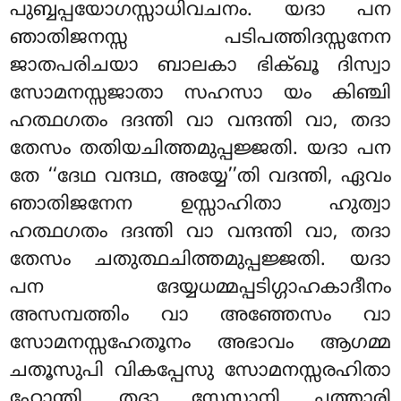
പുബ്ബപ്പയോഗസ്സാധിവചനം. യദാ പന
ഞാതിജനസ്സ പടിപത്തിദസ്സനേന
ജാതപരിചയാ ബാലകാ ഭിക്ഖൂ ദിസ്വാ
സോമനസ്സജാതാ സഹസാ യം കിഞ്ചി
ഹത്ഥഗതം ദദന്തി വാ വന്ദന്തി വാ, തദാ
തേസം തതിയചിത്തമുപ്പജ്ജതി. യദാ പന
തേ ‘‘ദേഥ വന്ദഥ, അയ്യേ’’തി വദന്തി, ഏവം
ഞാതിജനേന ഉസ്സാഹിതാ ഹുത്വാ
ഹത്ഥഗതം ദദന്തി വാ വന്ദന്തി വാ, തദാ
തേസം ചതുത്ഥചിത്തമുപ്പജ്ജതി. യദാ
പന ദേയ്യധമ്മപ്പടിഗ്ഗാഹകാദീനം
അസമ്പത്തിം വാ അഞ്ഞേസം വാ
സോമനസ്സഹേതൂനം അഭാവം ആഗമ്മ
ചതൂസുപി വികപ്പേസു സോമനസ്സരഹിതാ
ഹോന്തി, തദാ സേസാനി ചത്താരി