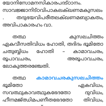
യോനിസോമനസികാരപദട്ഠാനം.
സാവജ്ജാനിട്ഠവിപാകലക്ഖണമകുസലം
. തദുഭയവിപരീതലക്ഖണമബ്യാകതം,
അവിപാകാരഹം വാ.
തത്ഥ
കുസലചിത്തം
ഏകവീസതിവിധം ഹോതി, തദിദം ഭൂമിതോ
ചതുബ്ബിധം ഹോതി – കാമാവചരം,
രൂപാവചരം, അരൂപാവചരം,
ലോകുത്തരഞ്ചേതി.
തത്ഥ
കാമാവചരകുസലചിത്തം
ഭൂമിതോ ഏകവിധം,
സവത്ഥുകാവത്ഥുകഭേദതോ ദുവിധം,
ഹീനമജ്ഝിമപണീതഭേദതോ തിവിധം,