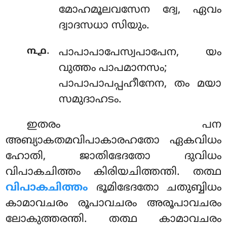
മോഹമൂലവസേന ദ്വേ, ഏവം
ദ്വാദസധാ സിയും.
.
൩൧
പാപാപാപേസ്വപാപേന
, യം
വുത്തം പാപമാനസം;
പാപാപാപപ്പഹീനേന, തം മയാ
സമുദാഹടം.
ഇതരം പന
അബ്യാകതമവിപാകാരഹതോ ഏകവിധം
ഹോതി, ജാതിഭേദതോ ദുവിധം
വിപാകചിത്തം കിരിയചിത്തന്തി. തത്ഥ
വിപാകചിത്തം
ഭൂമിഭേദതോ ചതുബ്ബിധം
കാമാവചരം രൂപാവചരം അരൂപാവചരം
ലോകുത്തരന്തി. തത്ഥ കാമാവചരം