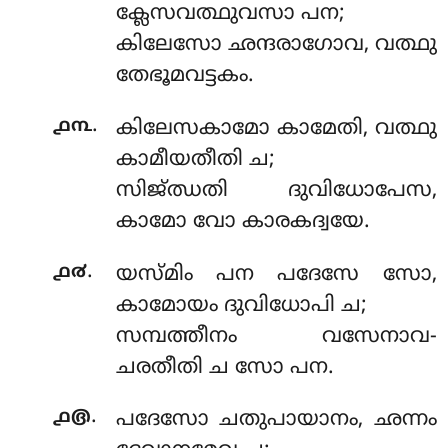
ക്ലേസവത്ഥുവസാ പന;
കിലേസോ ഛന്ദരാഗോവ, വത്ഥു
തേഭൂമവട്ടകം.
.
൧൩
കിലേസകാമോ
കാമേതി, വത്ഥു
കാമീയതീതി ച;
സിജ്ഝതി ദുവിധോപേസ,
കാമോ വോ കാരകദ്വയേ.
.
൧൪
യസ്മിം
പന പദേസേ സോ,
കാമോയം ദുവിധോപി ച;
സമ്പത്തീനം വസേനാവ-
ചരതീതി ച സോ പന.
.
൧൫
പദേസോ ചതുപായാനം, ഛന്നം