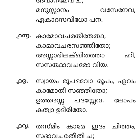
ദേവാനമേവ ച;
മനുസ്സാനം വസേനേവ,
ഏകാദസവിധോ പന.
.
൧൬
കാമോവചരതീതേത്ഥ,
കാമാവചരസഞ്ഞിതോ;
അസ്സാഭിലക്ഖിതത്താ ഹി,
സസത്ഥാവചരോ വിയ.
.
൧൭
സ്വായം രൂപഭവോ രൂപം, ഏവം
കാമോതി സഞ്ഞിതോ;
ഉത്തരസ്സ പദസ്സേവ, ലോപം
കത്വാ ഉദീരിതോ.
.
൧൮
തസ്മിം
കാമേ ഇദം ചിത്തം,
സദാവചരതീതി ച;