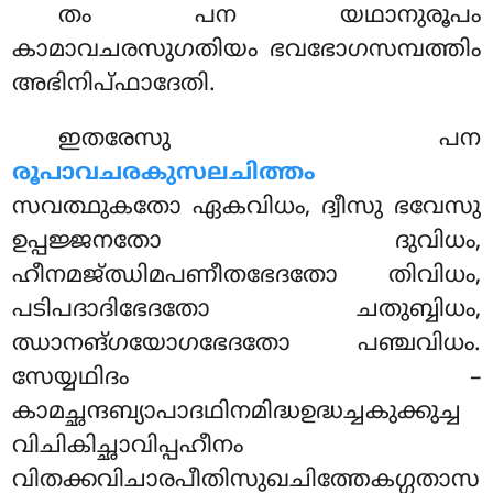
തം പന യഥാനുരൂപം
കാമാവചരസുഗതിയം ഭവഭോഗസമ്പത്തിം
അഭിനിപ്ഫാദേതി.
ഇതരേസു പന
രൂപാവചരകുസലചിത്തം
സവത്ഥുകതോ ഏകവിധം, ദ്വീസു ഭവേസു
ഉപ്പജ്ജനതോ ദുവിധം,
ഹീനമജ്ഝിമപണീതഭേദതോ തിവിധം,
പടിപദാദിഭേദതോ ചതുബ്ബിധം,
ഝാനങ്ഗയോഗഭേദതോ പഞ്ചവിധം.
സേയ്യഥിദം –
കാമച്ഛന്ദബ്യാപാദഥിനമിദ്ധഉദ്ധച്ചകുക്കുച്ച
വിചികിച്ഛാവിപ്പഹീനം
വിതക്കവിചാരപീതിസുഖചിത്തേകഗ്ഗതാസ