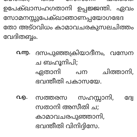
ഉപേക്ഖാസഹഗതാനി ഉപ്പജ്ജന്തി. ഏവം
സോമനസ്സുപേക്ഖാഞാണപ്പയോഗഭേദ
തോ അട്ഠവിധം കാമാവചരകുസലചിത്തം
വേദിതബ്ബം.
.
൨൬
ദസപുഞ്ഞക്രിയാദീനം, വസേന
ച ബഹൂനിപി;
ഏതാനി പന ചിത്താനി,
ഭവന്തീതി പകാസയേ.
.
൨൭
സത്തരസ സഹസ്സാനി, ദ്വേ
സതാനി അസീതി ച;
കാമാവചരപുഞ്ഞാനി,
ഭവന്തീതി വിനിദ്ദിസേ.