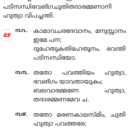
പടിസന്ധിഭവങ്ഗചുതിതദാരമ്മണാനി
ഹുത്വാ വിപച്ചന്തി.
.
൩൨
കാമാവചരദേവാനം
, മനുസ്സാനം
📜
ഇമേ പന;
ദുഹേതുകതിഹേതൂനം, ഭവന്തി
പടിസന്ധിയോ.
.
൩൩
തതോ പവത്തിയം ഹുത്വാ,
ഭവങ്ഗം യാവതായുകം;
ബലവാരമ്മണേ ഹുത്വാ,
തദാരമ്മണമേവ ച.
.
൩൪
തതോ
മരണകാലസ്മിം, ചുതി
ഹുത്വാ പവത്തരേ;