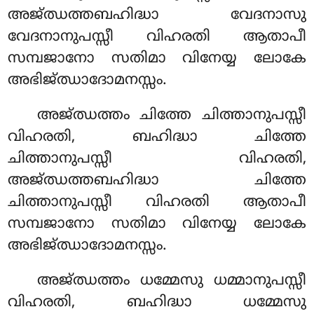
അജ്ഝത്തബഹിദ്ധാ വേദനാസു
വേദനാനുപസ്സീ വിഹരതി ആതാപീ
സമ്പജാനോ സതിമാ വിനേയ്യ ലോകേ
അഭിജ്ഝാദോമനസ്സം.
അജ്ഝത്തം ചിത്തേ ചിത്താനുപസ്സീ
വിഹരതി, ബഹിദ്ധാ ചിത്തേ
ചിത്താനുപസ്സീ വിഹരതി,
അജ്ഝത്തബഹിദ്ധാ ചിത്തേ
ചിത്താനുപസ്സീ വിഹരതി ആതാപീ
സമ്പജാനോ സതിമാ വിനേയ്യ ലോകേ
അഭിജ്ഝാദോമനസ്സം.
അജ്ഝത്തം
ധമ്മേസു ധമ്മാനുപസ്സീ
വിഹരതി, ബഹിദ്ധാ ധമ്മേസു