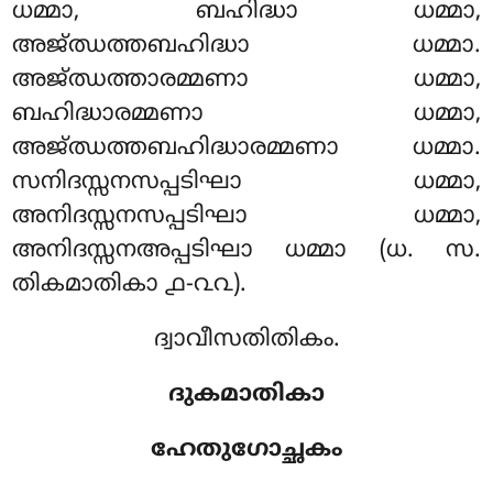
ധമ്മാ, ബഹിദ്ധാ ധമ്മാ,
അജ്ഝത്തബഹിദ്ധാ ധമ്മാ.
അജ്ഝത്താരമ്മണാ ധമ്മാ,
ബഹിദ്ധാരമ്മണാ ധമ്മാ,
അജ്ഝത്തബഹിദ്ധാരമ്മണാ ധമ്മാ.
സനിദസ്സനസപ്പടിഘാ ധമ്മാ,
അനിദസ്സനസപ്പടിഘാ ധമ്മാ,
അനിദസ്സനഅപ്പടിഘാ ധമ്മാ (ധ. സ.
തികമാതികാ ൧-൨൨).
ദ്വാവീസതിതികം.
ദുകമാതികാ
ഹേതുഗോച്ഛകം