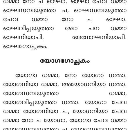
ധമ്മാ നോ ച ഓഘാ. ഓഘാ ചേവ ധമ്മാ
ഓഘസമ്പയുത്താ ച, ഓഘസമ്പയുത്താ
ചേവ ധമ്മാ നോ ച ഓഘാ.
ഓഘവിപ്പയുത്താ ഖോ പന ധമ്മാ
ഓഘനിയാപി, അനോഘനിയാപി.
ഓഘഗോച്ഛകം.
യോഗഗോച്ഛകം
യോഗാ ധമ്മാ, നോ യോഗാ ധമ്മാ.
യോഗനിയാ ധമ്മാ, അയോഗനിയാ ധമ്മാ.
യോഗസമ്പയുത്താ ധമ്മാ,
യോഗവിപ്പയുത്താ ധമ്മാ. യോഗാ ചേവ
ധമ്മാ യോഗനിയാ ച, യോഗനിയാ ചേവ
ധമ്മാ നോ ച യോഗാ. യോഗാ ചേവ ധമ്മാ
യോഗസമ്പയുത്താ ച, യോഗസമ്പയുത്താ