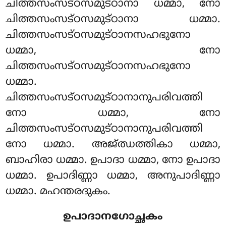
ചിത്തസംസട്ഠസമുട്ഠാനാ ധമ്മാ, നോ
ചിത്തസംസട്ഠസമുട്ഠാനാ ധമ്മാ.
ചിത്തസംസട്ഠസമുട്ഠാനസഹഭുനോ
ധമ്മാ, നോ
ചിത്തസംസട്ഠസമുട്ഠാനസഹഭുനോ
ധമ്മാ.
ചിത്തസംസട്ഠസമുട്ഠാനാനുപരിവത്തി
നോ ധമ്മാ, നോ
ചിത്തസംസട്ഠസമുട്ഠാനാനുപരിവത്തി
നോ ധമ്മാ. അജ്ഝത്തികാ ധമ്മാ,
ബാഹിരാ ധമ്മാ. ഉപാദാ ധമ്മാ, നോ ഉപാദാ
ധമ്മാ. ഉപാദിണ്ണാ ധമ്മാ, അനുപാദിണ്ണാ
ധമ്മാ. മഹന്തരദുകം.
ഉപാദാനഗോച്ഛകം