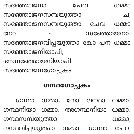
സഞ്ഞോജനാ ചേവ ധമ്മാ
സഞ്ഞോജനസമ്പയുത്താ ച,
സഞ്ഞോജനസമ്പയുത്താ ചേവ ധമ്മാ
നോ ച സഞ്ഞോജനാ.
സഞ്ഞോജനവിപ്പയുത്താ ഖോ പന ധമ്മാ
സഞ്ഞോജനിയാപി,
അസഞ്ഞോജനിയാപി.
സഞ്ഞോജനഗോച്ഛകം.
ഗന്ഥഗോച്ഛകം
ഗന്ഥാ ധമ്മാ, നോ ഗന്ഥാ ധമ്മാ.
ഗന്ഥനിയാ ധമ്മാ, അഗന്ഥനിയാ ധമ്മാ.
ഗന്ഥസമ്പയുത്താ ധമ്മാ,
ഗന്ഥവിപ്പയുത്താ ധമ്മാ. ഗന്ഥാ ചേവ