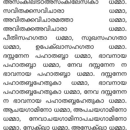
അസംകിലിട്ഠഅസംകിലേസികാ ധമ്മാ.
സവിതക്കസവിചാരാ ധമ്മാ,
അവിതക്കവിചാരമത്താ ധമ്മാ,
അവിതക്കഅവിചാരാ ധമ്മാ.
പീതിസഹഗതാ ധമ്മാ, സുഖസഹഗതാ
ധമ്മാ, ഉപേക്ഖാസഹഗതാ ധമ്മാ.
ദസ്സനേന പഹാതബ്ബാ ധമ്മാ, ഭാവനായ
പഹാതബ്ബാ ധമ്മാ, നേവ ദസ്സനേന ന
ഭാവനായ പഹാതബ്ബാ ധമ്മാ. ദസ്സനേന
പഹാതബ്ബഹേതുകാ ധമ്മാ, ഭാവനായ
പഹാതബ്ബഹേതുകാ ധമ്മാ, നേവ ദസ്സനേന
ന ഭാവനായ പഹാതബ്ബഹേതുകാ ധമ്മാ
.
ആചയഗാമിനോ ധമ്മാ, അപചയഗാമിനോ
ധമ്മാ, നേവാചയഗാമിനാപചയഗാമിനോ
ധമ്മാ. സേക്ഖാ ധമ്മാ, അസേക്ഖാ ധമ്മാ,