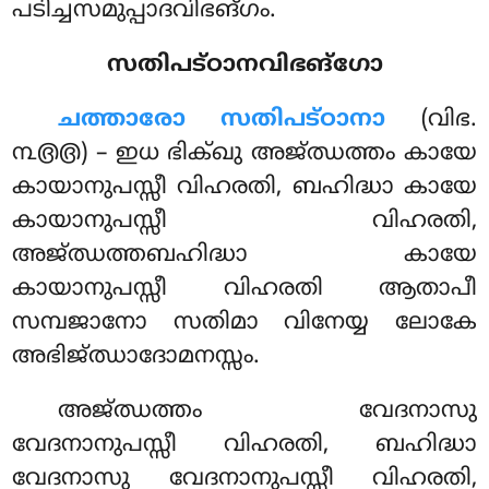
പടിച്ചസമുപ്പാദവിഭങ്ഗം.
സതിപട്ഠാനവിഭങ്ഗോ
ചത്താരോ
സതിപട്ഠാനാ
(വിഭ.
൩൫൫) – ഇധ ഭിക്ഖു അജ്ഝത്തം കായേ
കായാനുപസ്സീ വിഹരതി, ബഹിദ്ധാ കായേ
കായാനുപസ്സീ വിഹരതി,
അജ്ഝത്തബഹിദ്ധാ കായേ
കായാനുപസ്സീ വിഹരതി ആതാപീ
സമ്പജാനോ സതിമാ വിനേയ്യ ലോകേ
അഭിജ്ഝാദോമനസ്സം.
അജ്ഝത്തം വേദനാസു
വേദനാനുപസ്സീ വിഹരതി, ബഹിദ്ധാ
വേദനാസു വേദനാനുപസ്സീ വിഹരതി,