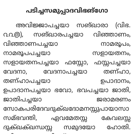
പടിച്ചസമുപ്പാദവിഭങ്ഗോ
അവിജ്ജാപച്ചയാ സങ്ഖാരാ (വിഭ.
൨൨൫), സങ്ഖാരപച്ചയാ വിഞ്ഞാണം,
വിഞ്ഞാണപച്ചയാ നാമരൂപം,
നാമരൂപപച്ചയാ സളായതനം,
സളായതനപച്ചയാ ഫസ്സോ, ഫസ്സപച്ചയാ
വേദനാ, വേദനാപച്ചയാ തണ്ഹാ,
തണ്ഹാപച്ചയാ ഉപാദാനം,
ഉപാദാനപച്ചയാ ഭവോ, ഭവപച്ചയാ ജാതി,
ജാതിപച്ചയാ ജരാമരണം
സോകപരിദേവദുക്ഖദോമനസ്സുപായാസാ
സമ്ഭവന്തി, ഏവമേതസ്സ കേവലസ്സ
ദുക്ഖക്ഖന്ധസ്സ സമുദയോ ഹോതി.