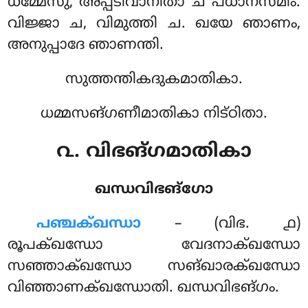
ധമ്മേസു, അപ്പടിവാനിതാ ച പധാനസ്മിം.
വിജ്ജാ ച, വിമുത്തി ച. ഖയേ ഞാണം,
അനുപ്പാദേ ഞാണന്തി.
സുത്തന്തികദുകമാതികാ.
ധമ്മസങ്ഗണീമാതികാ നിട്ഠിതാ.
൨. വിഭങ്ഗമാതികാ
ഖന്ധവിഭങ്ഗോ
പഞ്ചക്ഖന്ധാ
– (വിഭ. ൧)
രൂപക്ഖന്ധോ വേദനാക്ഖന്ധോ
സഞ്ഞാക്ഖന്ധോ സങ്ഖാരക്ഖന്ധോ
വിഞ്ഞാണക്ഖന്ധോതി. ഖന്ധവിഭങ്ഗം.