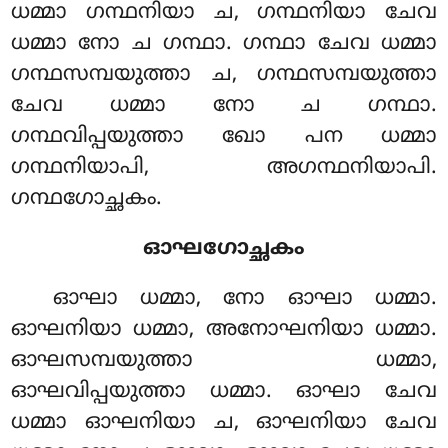
ധമ്മാ ഗന്ഥനിയാ ച, ഗന്ഥനിയാ ചേവ
ധമ്മാ നോ ച ഗന്ഥാ
. ഗന്ഥാ ചേവ ധമ്മാ
ഗന്ഥസമ്പയുത്താ ച, ഗന്ഥസമ്പയുത്താ
ചേവ ധമ്മാ നോ ച ഗന്ഥാ.
ഗന്ഥവിപ്പയുത്താ ഖോ പന ധമ്മാ
ഗന്ഥനിയാപി, അഗന്ഥനിയാപി.
ഗന്ഥഗോച്ഛകം.
ഓഘഗോച്ഛകം
ഓഘാ
ധമ്മാ, നോ ഓഘാ ധമ്മാ.
ഓഘനിയാ ധമ്മാ, അനോഘനിയാ ധമ്മാ.
ഓഘസമ്പയുത്താ ധമ്മാ,
ഓഘവിപ്പയുത്താ ധമ്മാ. ഓഘാ ചേവ
ധമ്മാ ഓഘനിയാ ച, ഓഘനിയാ ചേവ