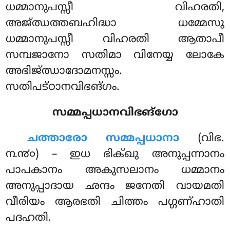
ധമ്മാനുപസ്സീ വിഹരതി,
അജ്ഝത്തബഹിദ്ധാ ധമ്മേസു
ധമ്മാനുപസ്സീ വിഹരതി ആതാപീ
സമ്പജാനോ സതിമാ വിനേയ്യ ലോകേ
അഭിജ്ഝാദോമനസ്സം.
സതിപട്ഠാനവിഭങ്ഗം.
സമ്മപ്പധാനവിഭങ്ഗോ
ചത്താരോ സമ്മപ്പധാനാ
(വിഭ.
൩൯൦) – ഇധ ഭിക്ഖു അനുപ്പന്നാനം
പാപകാനം അകുസലാനം ധമ്മാനം
അനുപ്പാദായ ഛന്ദം ജനേതി വായമതി
വീരിയം ആരഭതി ചിത്തം പഗ്ഗണ്ഹാതി
പദഹതി.