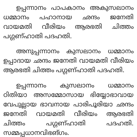
ഉപ്പന്നാനം പാപകാനം അകുസലാനം
ധമ്മാനം പഹാനായ ഛന്ദം ജനേതി
വായമതി വീരിയം ആരഭതി ചിത്തം
പഗ്ഗണ്ഹാതി പദഹതി.
അനുപ്പന്നാനം കുസലാനം ധമ്മാനം
ഉപ്പാദായ ഛന്ദം ജനേതി വായമതി വീരിയം
ആരഭതി ചിത്തം പഗ്ഗണ്ഹാതി പദഹതി.
ഉപ്പന്നാനം
കുസലാനം ധമ്മാനം
ഠിതിയാ അസമ്മോസായ ഭിയ്യോഭാവായ
വേപുല്ലായ ഭാവനായ പാരിപൂരിയാ ഛന്ദം
ജനേതി വായമതി വീരിയം ആരഭതി
ചിത്തം പഗ്ഗണ്ഹാതി പദഹതി.
സമ്മപ്പധാനവിഭങ്ഗം.