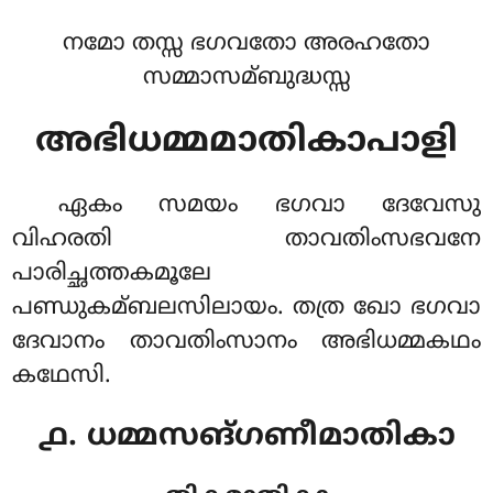
നമോ തസ്സ ഭഗവതോ അരഹതോ
സമ്മാസമ്ബുദ്ധസ്സ
അഭിധമ്മമാതികാപാളി
ഏകം
സമയം ഭഗവാ ദേവേസു
വിഹരതി താവതിംസഭവനേ
പാരിച്ഛത്തകമൂലേ
പണ്ഡുകമ്ബലസിലായം. തത്ര ഖോ ഭഗവാ
ദേവാനം താവതിംസാനം അഭിധമ്മകഥം
കഥേസി.
൧. ധമ്മസങ്ഗണീമാതികാ