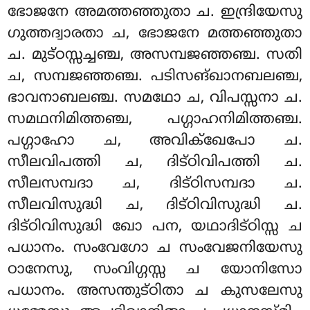
ഭോജനേ അമത്തഞ്ഞുതാ ച. ഇന്ദ്രിയേസു
ഗുത്തദ്വാരതാ ച, ഭോജനേ മത്തഞ്ഞുതാ
ച. മുട്ഠസ്സച്ചഞ്ച, അസമ്പജഞ്ഞഞ്ച. സതി
ച, സമ്പജഞ്ഞഞ്ച. പടിസങ്ഖാനബലഞ്ച,
ഭാവനാബലഞ്ച. സമഥോ ച, വിപസ്സനാ ച.
സമഥനിമിത്തഞ്ച, പഗ്ഗാഹനിമിത്തഞ്ച.
പഗ്ഗാഹോ ച, അവിക്ഖേപോ ച.
സീലവിപത്തി ച, ദിട്ഠിവിപത്തി ച.
സീലസമ്പദാ ച, ദിട്ഠിസമ്പദാ ച.
സീലവിസുദ്ധി ച, ദിട്ഠിവിസുദ്ധി ച.
ദിട്ഠിവിസുദ്ധി ഖോ പന, യഥാദിട്ഠിസ്സ ച
പധാനം. സംവേഗോ ച സംവേജനിയേസു
ഠാനേസു, സംവിഗ്ഗസ്സ ച യോനിസോ
പധാനം. അസന്തുട്ഠിതാ ച കുസലേസു