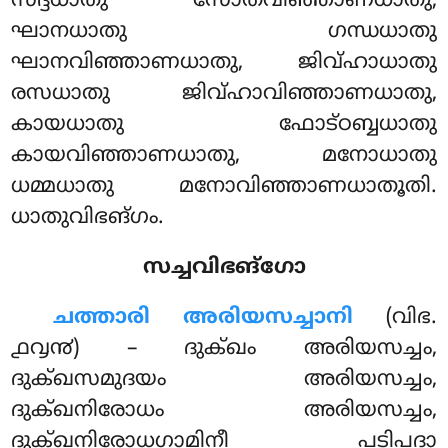
സദ്ദധാതു സോതവിഞ്ഞാണധാതു,
ഘാനധാതു ഗന്ധധാതു
ഘാനവിഞ്ഞാണധാതു, ജിവ്ഹാധാതു
രസധാതു ജിവ്ഹാവിഞ്ഞാണധാതു,
കായധാതു ഫോട്ഠബ്ബധാതു
കായവിഞ്ഞാണധാതു, മനോധാതു
ധമ്മധാതു മനോവിഞ്ഞാണധാതൂതി.
ധാതുവിഭങ്ഗം.
സച്ചവിഭങ്ഗോ
ചത്താരി അരിയസച്ചാനി
(വിഭ.
൧൮൯) – ദുക്ഖം അരിയസച്ചം,
ദുക്ഖസമുദയം അരിയസച്ചം,
ദുക്ഖനിരോധം അരിയസച്ചം,
ദുക്ഖനിരോധഗാമിനീ പടിപദാ