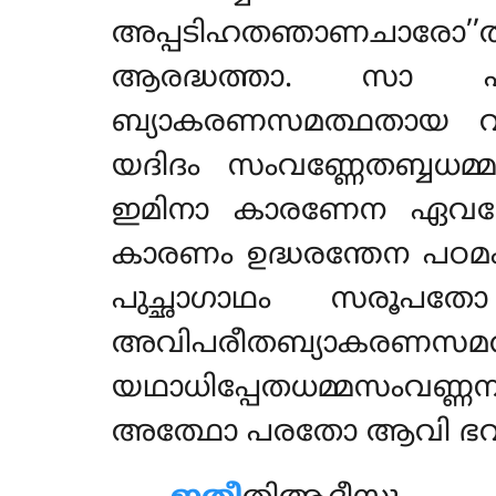
അപ്പടിഹതഞാണചാരോ’’
ആരദ്ധത്താ. സാ പ
ബ്യാകരണസമത്ഥതായ വ
യദിദം സംവണ്ണേതബ്ബധമ
ഇമിനാ കാരണേന ഏവമേത
കാരണം ഉദ്ധരന്തേന പഠമം
പുച്ഛാഗാഥം സരൂപ
അവിപരീതബ്യാകരണസ
യഥാധിപ്പേതധമ്മസംവണ്ണ
അത്ഥോ പരതോ ആവി ഭവിസ