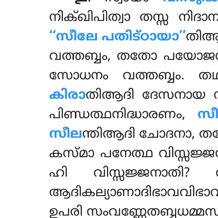
നിക്ഖിപിത്വാ തസ്സ നി
‘‘സീലേ പതിട്ഠായാ’’
തിആദ
വത്തബ്ബം, തതോ പയോജ
സോധനം വത്തബ്ബം. 
കിരാ
തിആദി ദേസനായ 
പിണ്ഡത്ഥനിദ്ധാരണം
,
സീ
സീല
ന്തിആദി ചോദനാ,
കസ്മാ പനേത്ഥ വിസ്സജ്ജന
ഹി വിസ്സജ്ജനാതി?
ആദികല്യാണാദിഭാവവിഭ
ഉപരി സംവണ്ണേതബ്ബധമ്മ