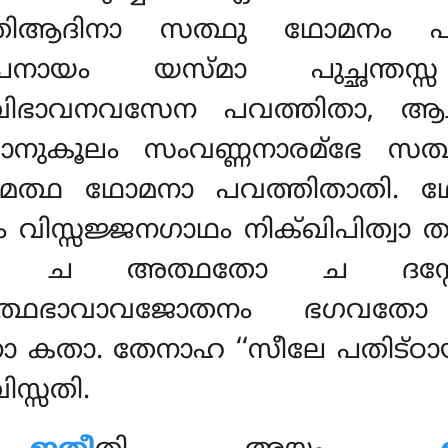
തിആദിനാ സത്ഥു ഥോമനം പു
നായം യസ്മാ പുച്ഛന്തസ്
ിഭാവനവസേന പവത്തിതാ, ആചി
്മാനുകൂലം സംവണ്ണനാരമ്ഭേ സത
്ഥ ഥോമനാ പവത്തിതാതി. ഥോമന
 വിസ്സജ്ജനഗാഥം നിക്ഖിപിത്വാ
തോ ച അത്ഥതോ ച ദസ്സേത്
മത്ഥഭാവാവജോതനം ഭഗവതോ 
നാ കതാ. തേനാഹ ‘‘സീലേ പതിട്ഠാ
്സതി.