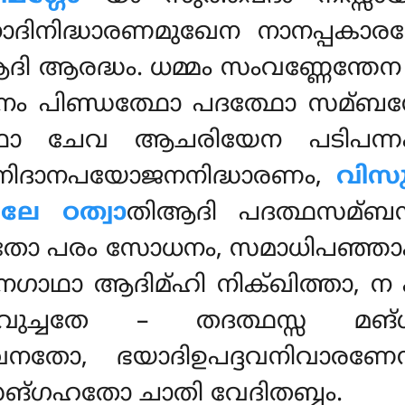
ദാനാദിനിദ്ധാരണമുഖേന നാനപ്പക
ി ആരദ്ധം. ധമ്മം സംവണ്ണേന്തേ
നം പിണ്ഡത്ഥോ പദത്ഥോ സമ്ബന
തഥാ ചേവ ആചരിയേന പടിപന്
നിദാനപയോജനനിദ്ധാരണം,
വിസുദ
ലേ ഠത്വാ
തിആദി പദത്ഥസമ്ബന്
 തതോ പരം സോധനം, സമാധിപഞ്
ഗാഥാ ആദിമ്ഹി നിക്ഖിത്താ, ന പുച
 വുച്ചതേ – തദത്ഥസ്സ മങ
ാവനതോ, ഭയാദിഉപദ്ദവനിവാര
സങ്ഗഹതോ ചാതി വേദിതബ്ബം.