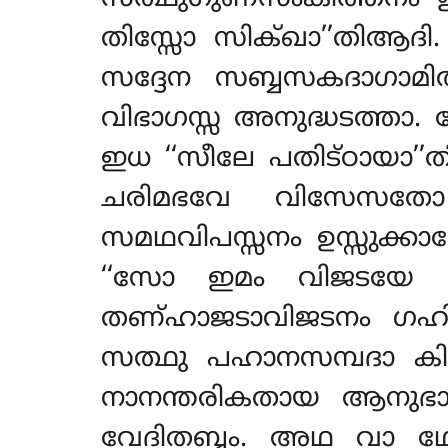
തിസ്സോ സിക്ഖാ’’തിആദി
സദ്ദേന സബ്ബസകദാഗാ
വിഭാഗസ്സ അനുദ്ധടത്താ
ഇധ ‘‘സീലേ പതിട്ഠായാ’’
ചരിമഭവേ വിസേസതോ
സമഥവിപസ്സനം ഉസ്സുക്ക
‘‘സോ ഇമം വിജടയേ ജ
തണ്ഹാജടാവിജടനം ഗഹ
സത്ഥു പഹാനസമ്പദാ കി
നാനന്തരികതായ ആനുഭാ
വേദിതബ്ബം. അഥ വാ ഥോമ