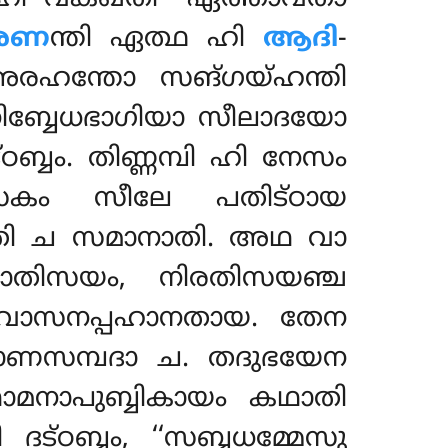
ാരണ
ന്തി ഏത്ഥ ഹി
ആദി
-
അരഹന്തോ സങ്ഗയ്ഹന്തി
നിബ്ബേധഭാഗിയാ സീലാദയോ
്ബം. തിണ്ണമ്പി ഹി നേസം
കം സീലേ പതിട്ഠായ
ത്തി ച സമാനാതി. അഥ വാ
ാതിസയം, നിരതിസയഞ്ച
വാസനപ്പഹാനതായ. തേന
ഞാണസമ്പദാ ച. തദുഭയേന
മനാപുബ്ബികായം കഥാതി
്ഠബ്ബം, ‘‘സബ്ബധമ്മേസു