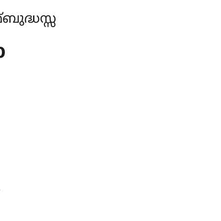
ുദ്ധസ്സ
ാ
;