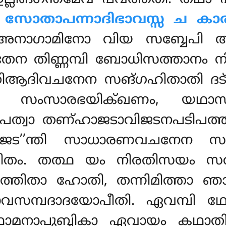
.
സോതാപന്നാദിഭാവസ്സ ച ക
മിഅനാഗാമിനോ
വിയ സബ്ബേപി 
. തേന തിണ്ണമ്പി ബോധിസത്താനം 
തിആദിവചനേന സങ്ഗഹിതാതി ദട്ഠബ
 സംസാരഭയിക്ഖണം, യഥാസ
ാപേത്വാ തണ്ഹാജടാവിജടനപടിപ
ട’’ന്തി സാധാരണവചനേന സ
ിതം. തത്ഥ യം നിരതിസയം സ
ത്തിതാ ഹോതി, തന്നിമിത്താ 
വസമ്പദാദയോപീതി. ഏവമ്പി ഥോ
നാപുബ്ബികാ ഏവായം കഥാതി ദട