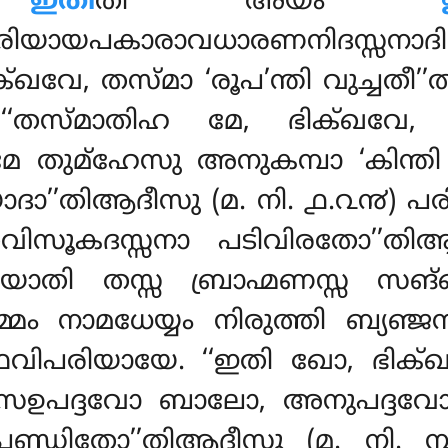
ു
ഇതീ
തി അയം
രിയായപകാരാവധാരണനിദസ്സനാദ
്ഖവേ, തസ്മാ ‘രൂപ’ന്തി വുച്ചതീ
തസ്മാതിഹ മേ, ഭിക്ഖവേ, 
 തുമ്ഹേസു അനുകമ്പാ ‘കിന്ത
ദാ’’തിആദീസു (മ. നി. ൧.൨൯) പ
വിസൂകദസ്സനാ പടിവിരതോ’’തിആ
ിയോതി തസ്സ ബ്രാഹ്മണസ്സ സങ
്മം നാമധേയ്യം നിരുത്തി ബ്യഞ
ഥവിപരിയായേ. ‘‘ഇതി ഖോ, ഭിക
 സഉപദ്ദവോ ബാലോ, അനുപദ്ദവ
്ഡിതോ’’തിആദീസു (മ. നി. ൩.