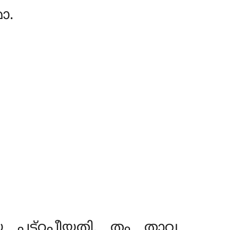
ോ.
യ പട്ഠപീയതി, തം താവ