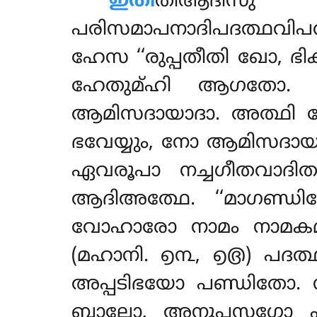
ഇതീ
തിആദീസ
പരിസമാപനാദിപദത്ഥവിപ
ഹേസ ‘‘രുപ്പതീതി ഖോ, ഭിക
ഹേതുമ്ഹി ആഗതോ. ‘‘
ആമിസദായാദാ. അത്ഥി മേ
ഭവേയ്യും, നോ ആമിസദായാ
ഏവരൂപാ നച്ചഗീതവാദിത
ആദിഅത്ഥേ. ‘‘മാഗണ്ഡ
വോഹാരോ നാമം
നാമകമ
(മഹാനി. ൭൩, ൭൫) പദത്
അപ്പടിഭയോ പണ്ഡിതോ.
ബാലോ, അനുപസഗ്ഗോ പണ