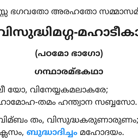
്സ ഭഗവതോ അരഹതോ സമ്മാസമ്ബ
വിസുദ്ധിമഗ്ഗ-മഹാടീക
(പഠമോ ഭാഗോ)
ഗന്ഥാരമ്ഭകഥാ
ലീ
യോ, വിനേയ്യകമലാകരേ;
ാമോഹ-തമം ഹന്ത്വാന സബ്ബസോ.
്ബം തം, വിസുദ്ധകരുണാരുണം
ക്ലേസം,
ബുദ്ധാദിച്ചം
മഹോദയം.