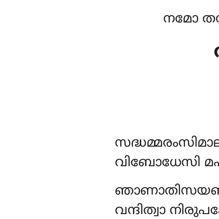
നമോ തസ
സദ്ധമ്മരംസിമാ
വിബോധേസി മഹ
ഞാണാതിസയബിമ
വന്ദിത്വാ നിരുപ