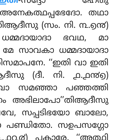
ഇതി
-സദ്ദോ ഹേതു
ിഅനേകത്ഥപ്പഭേദോ. തഥാ
’’തിആദീസു (സം. നി. ൩.൭൯)
ധമ്മദായാദാ ഭവഥ, മാ
ി മേ സാവകാ ധമ്മദായാദാ
രിസമാപനേ. ‘‘ഇതി വാ ഇതി
ദീസു (ദീ. നി. ൧.൧൯൭)
്ഖാ സമഞ്ഞാ പഞ്ഞത്തി
്ജനം അഭിലാപോ’’തിആദീസു
്ഖവേ, സപ്പടിഭയോ ബാലോ,
ോ പണ്ഡിതോ. സഉപസഗ്ഗോ
൧൨൪) പകാരേ. ‘‘അത്ഥി