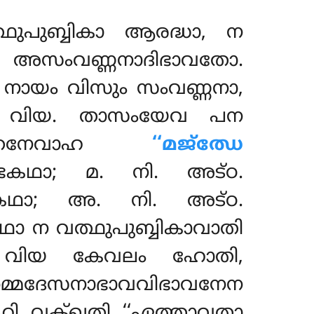
ഥുപുബ്ബികാ ആരദ്ധാ, ന
അസംവണ്ണനാദിഭാവതോ.
നായം വിസും സംവണ്ണനാ,
ി വിയ. താസംയേവ പന
. തേനേവാഹ
‘‘മജ്ഝേ
്ഭകഥാ; മ. നി. അട്ഠ.
്ഭകഥാ; അ. നി. അട്ഠ.
ാ ന വത്ഥുപുബ്ബികാവാതി
േ വിയ കേവലം ഹോതി,
്മദേസനാഭാവവിഭാവനേന
 ഹി വക്ഖതി ‘‘ഏത്താവതാ