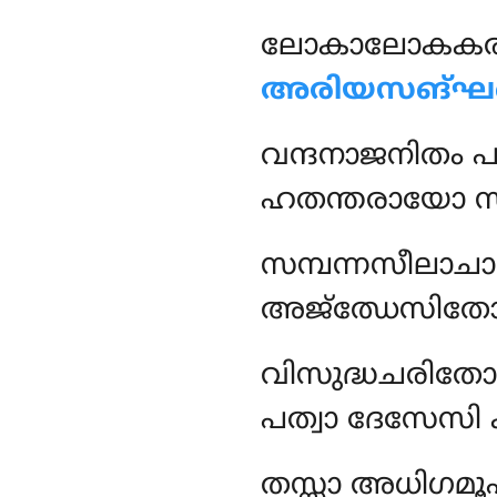
ലോകാലോകക
അരിയസങ്ഘഞ
വന്ദനാജനിതം
പ
ഹതന്തരായോ സബ
സമ്പന്നസീലാചാ
അജ്ഝേസിത
വിസുദ്ധചരിതോ 
പത്വാ ദേസേസ
തസ്സാ അധിഗമൂ