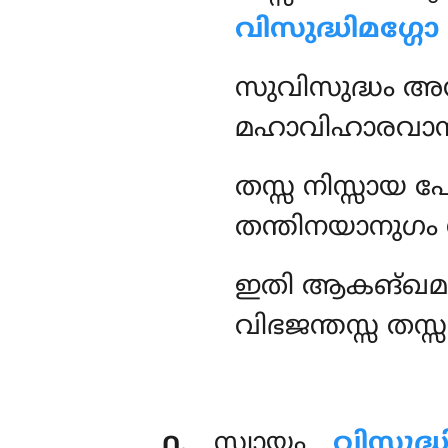
വിസുദ്ധിമഗ്ഗോ
സുവിസുദ്ധം അസ
മഹാവിഹാരവാസ
തസ്സ
നിസ്സായ 
തന്തിനയാനുഗം സ
ഇതി ആകങ്ഖമാനസ്
വിഭജന്തസ്സ തസ
൧
. സ്വായം
വിസുദ്ധ