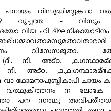
നായം വിസുദ്ധിമഗ്ഗകഥാ വത്
കാതി? വുച്ചതേ – വിസും 
യോ വിയ ഹി ദീഘനികായാദീനം 
ഭിധമ്മാവതാരസുമതാവതാരാദ
നീആദീനം വിസേസഭൂതാ
(ദീ. നി. അട്ഠ. ൧.ഗന്ഥാരമ
. നി. അട്ഠ. ൧.൧.ഗന്ഥാരമ
ഥ വാ ഥോമനാപുബ്ബികാപി ചായം കഥ
ഹി വത്ഥുകിത്തനം ന ലോക
നത്താ പന സത്ഥു അവിപരീതധമ
്ലിങ്ഗന്തമേവ പവത്തതി. തഥാ