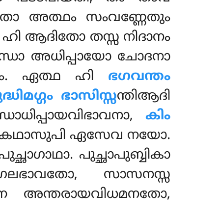
ാരതോ അത്ഥം സംവണ്ണേതും
ന ഹി ആദിതോ തസ്സ നിദാനം
്ധോ അധിപ്പായോ ചോദനാ
നം. ഏത്ഥ ഹി
ഭഗവന്തം
്ധിമഗ്ഗം ഭാസിസ്സ
ന്തിആദി
ധാധിപ്പായവിഭാവനാ,
കിം
ഞാകഥാസുപി ഏസേവ നയോ.
്ഛാഗാഥാ. പുച്ഛാപുബ്ബികാ
്ഗലഭാവതോ, സാസനസ്സ
ണേന അന്തരായവിധമനതോ,