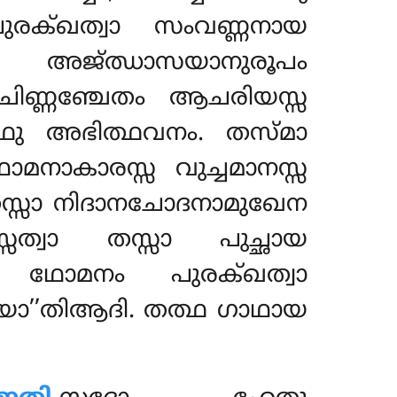
രക്ഖത്വാ സംവണ്ണനായ
സ അജ്ഝാസയാനുരൂപം
ണ്ണഞ്ചേതം ആചരിയസ്സ
്ഥു അഭിത്ഥവനം. തസ്മാ
ാകാരസ്സ വുച്ചമാനസ്സ
 തസ്സാ നിദാനചോദനാമുഖേന
വാ തസ്സാ പുച്ഛായ
ഥോമനം പുരക്ഖത്വാ
യാ’’തിആദി. തത്ഥ ഗാഥായ