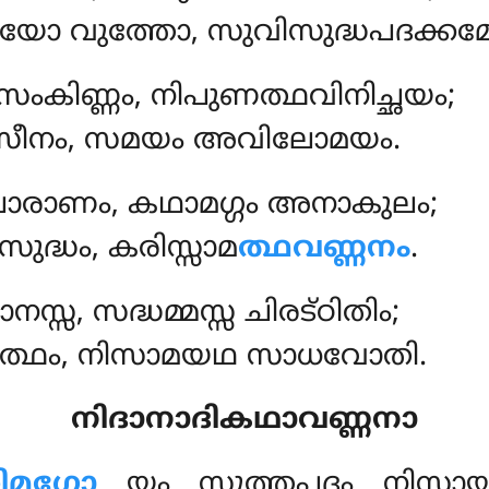
യോ വുത്തോ, സുവിസുദ്ധപദക്കമ
ംകിണ്ണം, നിപുണത്ഥവിനിച്ഛയം;
ീനം, സമയം അവിലോമയം.
പോരാണം, കഥാമഗ്ഗം അനാകുലം;
ുദ്ധം, കരിസ്സാമ
ത്ഥവണ്ണനം
.
സ, സദ്ധമ്മസ്സ ചിരട്ഠിതിം;
്സത്ഥം, നിസാമയഥ സാധവോതി.
നിദാനാദികഥാവണ്ണനാ
ിമഗ്ഗോ
യം സുത്തപദം നിസ്സാ