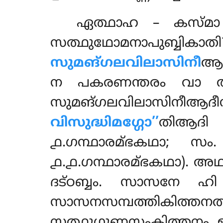
ഏത്ഥാഹ – കസ്മാ പ
സത്ഥുഥോമനാപുബ്ബി
സുമങ്ഗലവിലാസിനീ
ആദ
ന പകരണന്തരം വാ അ
സുമങ്ഗലവിലാസി
വിസുദ്ധിമഗ്ഗോ’’
തിആദി 
൧.ഗന്ഥാരമ്ഭകഥാ; സം
൧.൧.ഗന്ഥാരമ്ഭകഥാ). അ
ദട്ഠബ്ബം. സാസനേ 
സാസനസമ്പത്തികിത്ത
സത്ഥുഗുണസംകിത്തനം ഉല