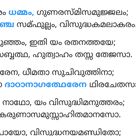
രം
ധമ്മം,
ഗുണരസ്മിസമുജ്ജലം;
്ച
സമ്ഫുല്ലം, വിസുദ്ധകമലാകരം
ുഞ്ഞം, ഇതി യം രതനത്തയേ;
്ബത്ഥ, ഹുത്വാഹം തസ്സ തേജസാ.
രേന, ധീമതാ സുചിവുത്തിനാ;
ോ
ദാഠാനാഗത്ഥേരേന
ഥിരചേതസാ
നാഥോ, യം വിസുദ്ധിമനുത്തരം;
ി കരുണാസമുസ്സാഹിതമാനസോ.
പായോ, വിസുദ്ധനയമണ്ഡിതോ;