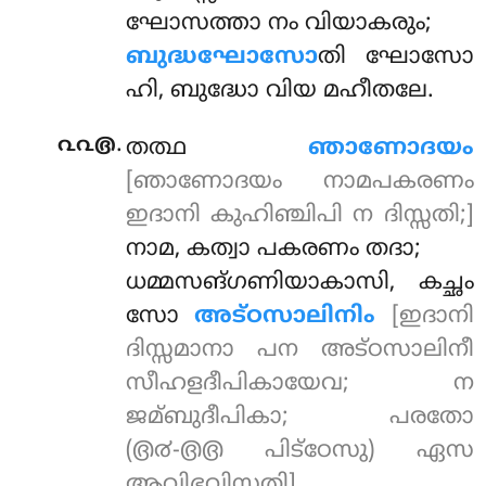
ഘോസത്താ നം വിയാകരും;
ബുദ്ധഘോസോ
തി ഘോസോ
ഹി, ബുദ്ധോ വിയ മഹീതലേ.
.
൨൨൫
തത്ഥ
ഞാണോദയം
[ഞാണോദയം നാമപകരണം
ഇദാനി കുഹിഞ്ചിപി ന ദിസ്സതി;]
നാമ, കത്വാ പകരണം തദാ;
ധമ്മസങ്ഗണിയാകാസി, കച്ഛം
സോ
അട്ഠസാലിനിം
[ഇദാനി
ദിസ്സമാനാ പന അട്ഠസാലിനീ
സീഹളദീപികായേവ; ന
ജമ്ബുദീപികാ; പരതോ
(൫൪-൫൫ പിട്ഠേസു) ഏസ
ആവിഭവിസ്സതി]
.