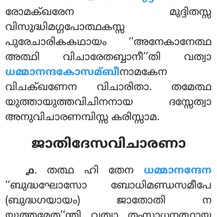
രോമക്ഖരേന മുദ്ദിതസ്സ
വിസുദ്ധിമഗ്ഗപോത്ഥകസ്സ
പുരേചാരികകഥായം ‘‘അനേകാനേത്ഥ
അത്ഥി വിചാരേതബ്ബാനീ’’തി വത്വാ
ധമ്മാനന്ദകോസമ്ബീ
നാമകേന
വിചക്ഖണേന വിചാരിതാ. തമേത്ഥ
യുത്തായുത്തവിചിനനായ ദസ്സേത്വാ
അനുവിചാരണമ്പിസ്സ കരിസ്സാമ.
ജാതിദേസവിചാരണാ
. തത്ഥ ഹി തേന
ധമ്മാനന്ദേന
൧
‘‘ബുദ്ധഘോസോ ബോധിമണ്ഡസമീപേ
(ബുദ്ധഗയായം) ജാതോതി ന
യുത്തമേത’’ന്തി വത്വാ തംസാധനത്ഥായ