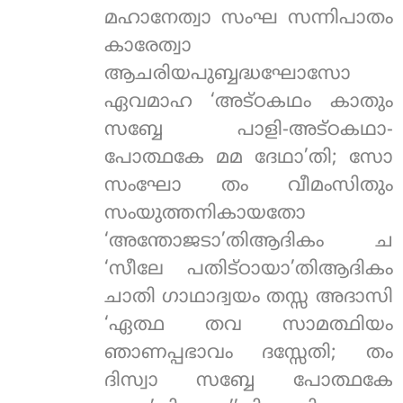
മഹാനേത്വാ സംഘ സന്നിപാതം
കാരേത്വാ
ആചരിയപുബ്ബദ്ധഘോസോ
ഏവമാഹ ‘അട്ഠകഥം കാതും
സബ്ബേ പാളി-അട്ഠകഥാ-
പോത്ഥകേ മമ ദേഥാ’തി; സോ
സംഘോ തം വീമംസിതും
സംയുത്തനികായതോ
‘അന്തോജടാ’തിആദികം ച
‘സീലേ പതിട്ഠായാ’തിആദികം
ചാതി ഗാഥാദ്വയം തസ്സ അദാസി
‘ഏത്ഥ തവ സാമത്ഥിയം
ഞാണപ്പഭാവം ദസ്സേതി; തം
ദിസ്വാ സബ്ബേ പോത്ഥകേ