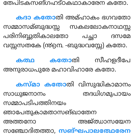
തേപിടകസങ്ഗഹട്ഠകഥാകാരേന കതോ.
കദാ കതോ
തി അമ്ഹാകം ഭഗവതോ
സമ്മാസമ്ബുദ്ധസ്സ സകലലോകനാഥസ്സ
പരിനിബ്ബുതികാലതോ പച്ഛാ ദസമേ
വസ്സസതകേ (൯൭൩ -ബുദ്ധവസ്സേ) കതോ.
കത്ഥ കതോ
തി സീഹളദീപേ
അനുരാധപുരേ മഹാവിഹാരേ കതോ.
കസ്മാ കതോ
തി വിസുദ്ധികാമാനം
സാധുജനാനം തദധിഗമുപായം
സമ്മാപടിപത്തിനയം
ഞാപേതുകാമതാസങ്ഖാതേന
അത്തനോ അജ്ഝാസയേന
സഞ്ചോദിതത്താ,
സങ്ഘപാലത്ഥേരേന