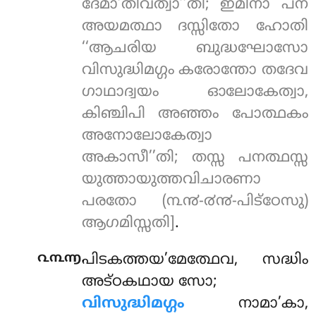
ദേമാ’തിവത്വാ’’തി; ഇമിനാ പന
അയമത്ഥാ ദസ്സിതോ ഹോതി
‘‘ആചരിയ ബുദ്ധഘോസോ
വിസുദ്ധിമഗ്ഗം കരോന്തോ തദേവ
ഗാഥാദ്വയം ഓലോകേത്വാ,
കിഞ്ചിപി അഞ്ഞം പോത്ഥകം
അനോലോകേത്വാ
അകാസീ’’തി; തസ്സ പനത്ഥസ്സ
യുത്തായുത്തവിചാരണാ
പരതോ (൩൯-൪൯-പിട്ഠേസു)
ആഗമിസ്സതി]
.
.
൨൩൬
പിടകത്തയ’മേത്ഥേവ, സദ്ധിം
അട്ഠകഥായ സോ;
വിസുദ്ധിമഗ്ഗം
നാമാ’കാ,