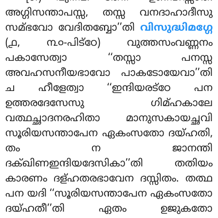
അഗ്ഗിസന്താപസ്സ, തസ്സ വനദാഹാദീസു
സമ്ഭവോ വേദിതബ്ബോ’’തി
വിസുദ്ധിമഗ്ഗേ
(൧, ൩൦-പിട്ഠേ) വുത്തസംവണ്ണനം
പകാസേത്വാ ‘‘തസ്സാ പനസ്സ
അവഹസനീയഭാവോ പാകടോയേവാ’’തി
ച ഹീളേത്വാ ‘‘ഇന്ദിയരട്ഠേ പന
ഉത്തരദേസേസു ഗിമ്ഹകാലേ
വത്ഥച്ഛാദനരഹിതാ മാനുസകായച്ഛവി
സൂരിയസന്താപേന ഏകംസതോ ദയ്ഹതി,
തം ന ജാനന്തി
ദക്ഖിണഇന്ദിയദേസികാ’’തി തതിയം
കാരണം ദള്ഹതരഭാവേന ദസ്സിതം. തത്ഥ
പന യദി ‘‘സൂരിയസന്താപേന ഏകംസതോ
ദയ്ഹതീ’’തി ഏതം ഉജുകതോ