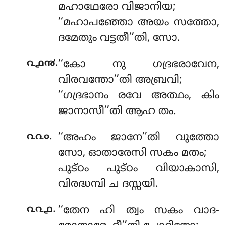
മഹാഥേരോ വിജാനിയ;
‘‘മഹാപഞ്ഞോ അയം സത്തോ,
ദമേതും വട്ടതീ’’തി, സോ.
.
൨൧൯
‘‘കോ നു ഗദ്രഭരാവേന,
വിരവന്തോ’’തി അബ്രവി;
‘‘ഗദ്രഭാനം രവേ അത്ഥം, കിം
ജാനാസീ’’തി ആഹ തം.
.
൨൨൦
‘‘അഹം ജാനേ’’തി വുത്തോ
സോ, ഓതാരേസി സകം മതം;
പുട്ഠം പുട്ഠം വിയാകാസി,
വിരദ്ധമ്പി ച ദസ്സയി.
.
൨൨൧
‘‘തേന ഹി ത്വം സകം വാദ-