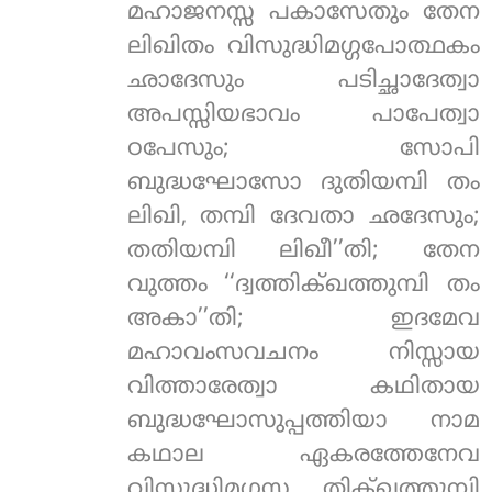
മഹാജനസ്സ പകാസേതും തേന
ലിഖിതം വിസുദ്ധിമഗ്ഗപോത്ഥകം
ഛാദേസും പടിച്ഛാദേത്വാ
അപസ്സിയഭാവം പാപേത്വാ
ഠപേസും; സോപി
ബുദ്ധഘോസോ ദുതിയമ്പി തം
ലിഖി, തമ്പി ദേവതാ ഛദേസും;
തതിയമ്പി ലിഖീ’’തി; തേന
വുത്തം ‘‘ദ്വത്തിക്ഖത്തുമ്പി തം
അകാ’’തി; ഇദമേവ
മഹാവംസവചനം നിസ്സായ
വിത്താരേത്വാ കഥിതായ
ബുദ്ധഘോസുപ്പത്തിയാ നാമ
കഥാല ഏകരത്തേനേവ
വിസുദ്ധിമഗ്ഗസ്സ തിക്ഖത്തുമ്പി