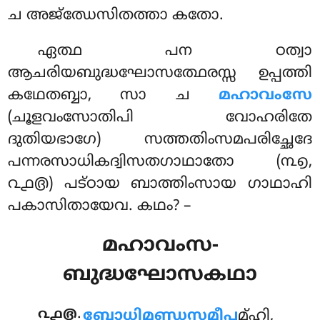
ച അജ്ഝേസിതത്താ കതോ.
ഏത്ഥ പന ഠത്വാ
ആചരിയബുദ്ധഘോസത്ഥേരസ്സ ഉപ്പത്തി
കഥേതബ്ബാ, സാ ച
മഹാവംസേ
(ചൂളവംസോതിപി വോഹരിതേ
ദുതിയഭാഗേ) സത്തതിംസമപരിച്ഛേദേ
പന്നരസാധികദ്വിസതഗാഥാതോ (൩൭,
൨൧൫) പട്ഠായ ബാത്തിംസായ ഗാഥാഹി
പകാസിതായേവ. കഥം? –
മഹാവംസ-
ബുദ്ധഘോസകഥാ
.
൨൧൫
ബോധിമണ്ഡസമീപ
മ്ഹി,