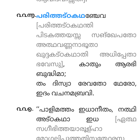
.
൨൨൬
പരിത്തട്ഠകഥ
ഞ്ചേവ
[പരിത്തട്ഠകഥന്തി
പിടകത്തയസ്സ സങ്ഖേപതോ
അത്ഥവണ്ണനാഭൂതാ
ഖുദ്ദകട്ഠകഥാതി അധിപ്പേതാ
ഭവേസു]
, കാതും ആരഭി
ബുദ്ധിമാ;
തം ദിസ്വാ രേവതോ ഥേരോ,
ഇദം വചനമബ്രവി.
.
൨൨൭
‘‘പാളിമത്തം ഇധാനീതം, നത്ഥി
അട്ഠകഥാ ഇധ
[ഏത്ഥ
സഗീഭിത്തയാരൂള്ഹാ
മോഗ്ഗലിപുത്തതിസ്സത്ഥേരസ്സ