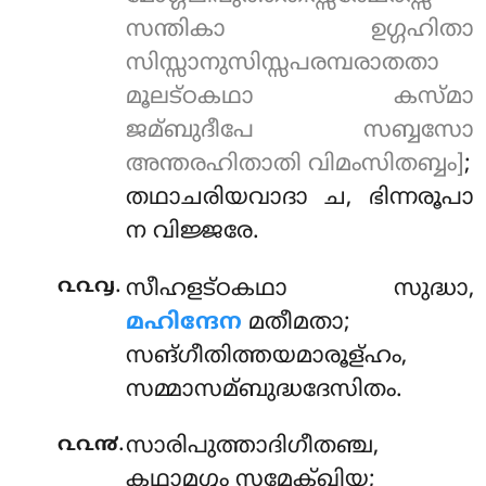
സന്തികാ ഉഗ്ഗഹിതാ
സിസ്സാനുസിസ്സപരമ്പരാതതാ
മൂലട്ഠകഥാ കസ്മാ
ജമ്ബുദീപേ സബ്ബസോ
അന്തരഹിതാതി വിമംസിതബ്ബം]
;
തഥാചരിയവാദാ ച, ഭിന്നരൂപാ
ന വിജ്ജരേ.
.
൨൨൮
സീഹളട്ഠകഥാ സുദ്ധാ,
മഹിന്ദേന
മതീമതാ;
സങ്ഗീതിത്തയമാരൂള്ഹം,
സമ്മാസമ്ബുദ്ധദേസിതം.
.
൨൨൯
സാരിപുത്താദിഗീതഞ്ച,
കഥാമഗ്ഗം സമേക്ഖിയ;