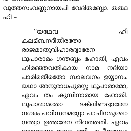
വുത്തസംവണ്ണനായപി വേദിതബ്ബോ. തത്ഥ
ഹി –
‘‘യഥേവ ഹി
കലമ്ബനദീതീരതോ
രാജമാതുവിഹാരദ്വാരേന
ഥൂപാരാമം ഗന്തബ്ബം ഹോതി, ഏവം
ഹിരഞ്ഞവതികായ നാമ നദിയാ
പാരിമതീരതോ സാലവനം ഉയ്യാനം.
യഥാ അനുരാധപുരസ്സ ഥൂപാരാമോ,
ഏവം തം കുസിനാരായ ഹോതി.
ഥൂപാരാമതോ ദക്ഖിണദ്വാരേന
നഗരം പവിസനമഗ്ഗോ പാചീനമുഖോ
ഗന്ത്വാ ഉത്തരേന നിവത്തതി, ഏവം