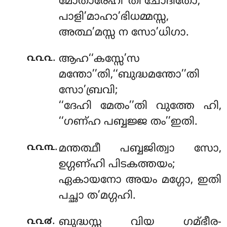
മോതാരേഹീ’’തി ചോദിതോ;
പാളി’മാഹാ’ഭിധമ്മസ്സ,
അത്ഥ’മസ്സ ന സോ’ധിഗാ.
.
൨൨൨
ആഹ‘‘കസ്സേ’സ
മന്തോ’’തി,‘‘ബുദ്ധമന്തോ’’തി
സോ’ബ്രവി;
‘‘ദേഹി മേതം’’തി വുത്തേ ഹി,
‘‘ഗണ്ഹ പബ്ബജ്ജ തം’’ഇതി.
.
൨൨൩
മന്തത്ഥീ പബ്ബജിത്വാ സോ,
ഉഗ്ഗണ്ഹി പിടകത്തയം;
ഏകായനോ അയം മഗ്ഗോ, ഇതി
പച്ഛാ ത’മഗ്ഗഹി.
.
൨൨൪
ബുദ്ധസ്സ വിയ ഗമ്ഭീര-