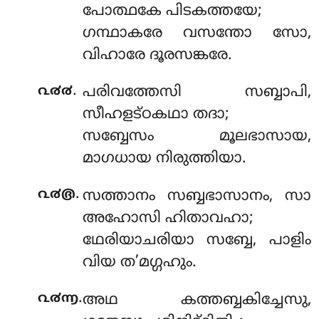
പോത്ഥകേ പിടകത്തയേ;
ഗന്ഥാകരേ വസന്തോ സോ,
വിഹാരേ ദൂരസങ്കരേ.
.
൨൪൪
പരിവത്തേസി സബ്ബാപി,
സീഹളട്ഠകഥാ തദാ;
സബ്ബേസം മൂലഭാസായ,
മാഗധായ നിരുത്തിയാ.
.
൨൪൫
സത്താനം സബ്ബഭാസാനം, സാ
അഹോസി ഹിതാവഹാ;
ഥേരിയാചരിയാ സബ്ബേ, പാളിം
വിയ ത’മഗ്ഗഹും.
.
൨൪൬
അഥ കത്തബ്ബകിച്ചേസു,