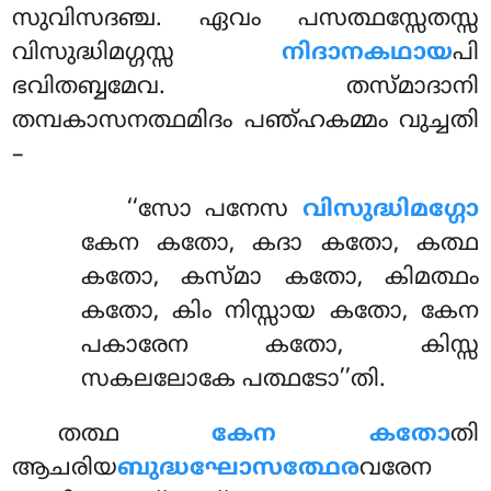
സുവിസദഞ്ച. ഏവം പസത്ഥസ്സേതസ്സ
വിസുദ്ധിമഗ്ഗസ്സ
നിദാനകഥായ
പി
ഭവിതബ്ബമേവ. തസ്മാദാനി
തമ്പകാസനത്ഥമിദം പഞ്ഹകമ്മം വുച്ചതി
–
‘‘സോ പനേസ
വിസുദ്ധിമഗ്ഗോ
കേന കതോ, കദാ കതോ, കത്ഥ
കതോ, കസ്മാ കതോ, കിമത്ഥം
കതോ, കിം നിസ്സായ കതോ, കേന
പകാരേന കതോ, കിസ്സ
സകലലോകേ പത്ഥടോ’’തി.
തത്ഥ
കേന കതോ
തി
ആചരിയ
ബുദ്ധഘോസത്ഥേര
വരേന