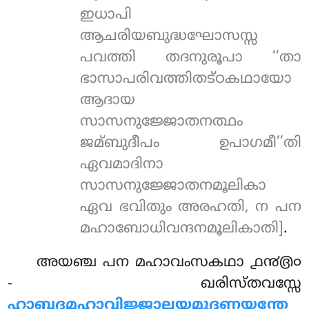
ഇധാപി
ആചരിയബുദ്ധഘോസസ്സ
പവത്തി തദനുരൂപാ ‘‘താ
ഭാസാപരിവത്തിതട്ഠകഥായോ
ആദായ
സാസനുജ്ജോതനത്ഥം
ജമ്ബുദീപം ഉപാഗമീ’’തി
ഏവമാദിനാ
സാസനുജ്ജോതനമൂലികാ
ഏവ ഭവിതും അരഹതി, ന പന
മഹാബോധിവന്ദനമൂലികാതി]
.
അയഞ്ച പന മഹാവംസകഥാ ൧൯൫൦
- ഖരിസ്തവസ്സേ
ഹാബദമഹാവിജ്ജാലയമുദ്ദണയന്തേ