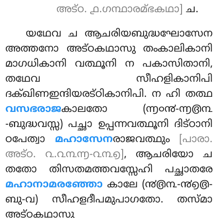
അട്ഠ. ൧.ഗന്ഥാരമ്ഭകഥാ]
ച.
യഥേവ ച ആചരിയബുദ്ധഘോസേന
അത്തനോ അട്ഠകഥാസു തംകാലികാനി
മാഗധികാനി വത്ഥൂനി ന പകാസിതാനി,
തഥേവ സീഹളികാനിപി
ദക്ഖിണഇന്ദിയരട്ഠികാനിപി. ന ഹി തത്ഥ
വസഭരാജ
കാലതോ (൬൦൯-൬൫൩
-ബുദ്ധവസ്സ) പച്ഛാ ഉപ്പന്നവത്ഥൂനി ദിട്ഠാനി
ഠപേത്വാ
മഹാസേന
രാജവത്ഥും
[പാരാ.
അട്ഠ. ൨.൨൩൬-൨൩൭]
, ആചരിയോ ച
തതോ തിസതമത്തവസ്സേഹി പച്ഛാതരേ
മഹാനാമരഞ്ഞോ
കാലേ (൯൫൩-൯൭൫-
ബു-വ) സീഹളദീപമുപാഗതോ. തസ്മാ
അട്ഠകഥാസു