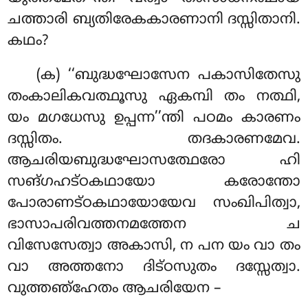
ചത്താരി ബ്യതിരേകകാരണാനി ദസ്സിതാനി.
കഥം?
(ക) ‘‘ബുദ്ധഘോസേന പകാസിതേസു
തംകാലികവത്ഥൂസു ഏകമ്പി തം നത്ഥി,
യം മഗധേസു ഉപ്പന്ന’’ന്തി പഠമം കാരണം
ദസ്സിതം. തദകാരണമേവ.
ആചരിയബുദ്ധഘോസത്ഥേരോ ഹി
സങ്ഗഹട്ഠകഥായോ കരോന്തോ
പോരാണട്ഠകഥായോയേവ
സംഖിപിത്വാ,
ഭാസാപരിവത്തനമത്തേന ച
വിസേസേത്വാ അകാസി, ന പന യം വാ തം
വാ അത്തനോ ദിട്ഠസുതം ദസ്സേത്വാ.
വുത്തഞ്ഹേതം ആചരിയേന –