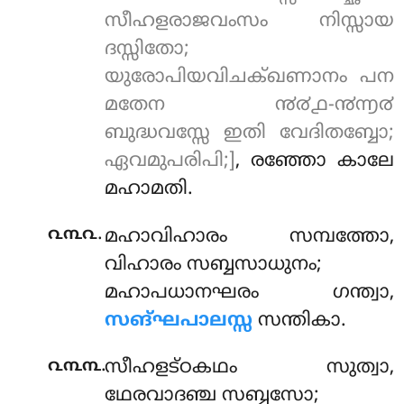
സീഹളരാജവംസം നിസ്സായ
ദസ്സിതോ;
യുരോപിയവിചക്ഖണാനം പന
മതേന ൯൪൧-൯൬൪
ബുദ്ധവസ്സേ ഇതി വേദിതബ്ബോ;
ഏവമുപരിപി;]
, രഞ്ഞോ കാലേ
മഹാമതി.
.
൨൩൨
മഹാവിഹാരം സമ്പത്തോ,
വിഹാരം സബ്ബസാധുനം;
മഹാപധാനഘരം ഗന്ത്വാ,
സങ്ഘപാലസ്സ
സന്തികാ.
.
൨൩൩
സീഹളട്ഠകഥം സുത്വാ,
ഥേരവാദഞ്ച സബ്ബസോ;