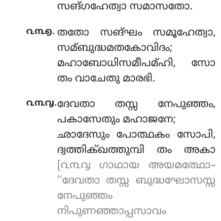
സങ്ഗഹേത്വാ സമാസതോ.
.
൨൩൭
തതോ സങ്ഘം സമൂഹേത്വാ,
സമ്ബുദ്ധമതകോവിദം;
മഹാബോധിസമീപമ്ഹി, സോ
തം വാചേതു മാരഭി.
.
൨൩൮
ദേവതാ തസ്സ നേപുഞ്ഞം,
പകാസേതും മഹാജനേ;
ഛാദേസും പോത്ഥകം സോപി,
ദ്വത്തിക്ഖത്തുമ്പി തം അകാ
[൨൩൮ ഗാഥായ അയമത്ഥോ–
‘‘ദേവതാ തസ്സ ബുദ്ധഘോസസ്സ
നേപുഞ്ഞം
നിപുണഞ്ഞാപ്പസാവം