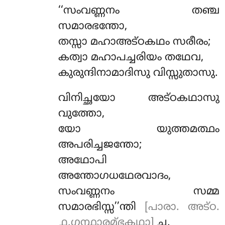
‘‘സംവണ്ണനം തഞ്ച
സമാരഭന്തോ,
തസ്സാ മഹാഅട്ഠകഥം സരീരം;
കത്വാ മഹാപച്ചരിയം തഥേവ,
കുരുന്ദിനാമാദിസു വിസ്സുതാസു.
വിനിച്ഛയോ അട്ഠകഥാസു
വുത്തോ,
യോ യുത്തമത്ഥം
അപരിച്ചജന്തോ;
അഥോപി
അന്തോഗധഥേരവാദം,
സംവണ്ണനം സമ്മ
സമാരഭിസ്സ’’ന്തി
[പാരാ. അട്ഠ.
൧.ഗന്ഥാരമ്ഭകഥാ]
ച.