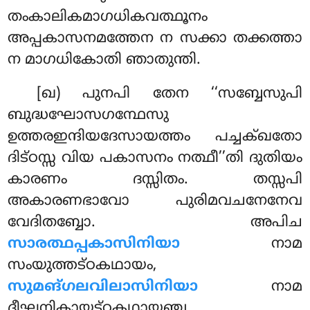
തംകാലികമാഗധികവത്ഥൂനം
അപ്പകാസനമത്തേന ന സക്കാ തക്കത്താ
ന മാഗധികോതി ഞാതുന്തി.
[ഖ) പുനപി
തേന ‘‘സബ്ബേസുപി
ബുദ്ധഘോസഗന്ഥേസു
ഉത്തരഇന്ദിയദേസായത്തം പച്ചക്ഖതോ
ദിട്ഠസ്സ വിയ പകാസനം നത്ഥീ’’തി ദുതിയം
കാരണം ദസ്സിതം. തസ്സപി
അകാരണഭാവോ പുരിമവചനേനേവ
വേദിതബ്ബോ. അപിച
സാരത്ഥപ്പകാസിനിയാ
നാമ
സംയുത്തട്ഠകഥായം,
സുമങ്ഗലവിലാസിനിയാ
നാമ
ദീഘനികായട്ഠകഥായഞ്ച