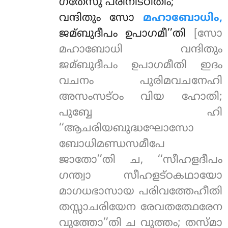
ഗതേസു പരിനിട്ഠിതിം;
വന്ദിതും സോ
മഹാബോധിം,
ജമ്ബുദീപം ഉപാഗമീ’’തി
[സോ
മഹാബോധി വന്ദിതും
ജമ്ബുദീപം ഉപാഗമീതി ഇദം
വചനം പുരിമവചനേഹി
അസംസട്ഠം വിയ ഹോതി;
പുബ്ബേ ഹി
‘‘ആചരിയബുദ്ധഘോസോ
ബോധിമണ്ഡസമീപേ
ജാതോ’’തി ച, ‘‘സീഹളദീപം
ഗന്ത്വാ സീഹളട്ഠകഥായോ
മാഗധഭാസായ പരിവത്തേഹീതി
തസ്സാചരിയേന രേവതത്ഥേരേന
വുത്തോ’’തി ച വുത്തം; തസ്മാ