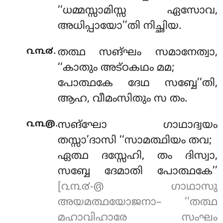
‘‘ധമ്മസ്സാമിസ്സ ഏസോവ,
അധിപ്പായോ’’തി നിച്ഛിയ.
.
൨൩൪
തത്ഥ സങ്ഘം സമാനേത്വാ,
‘‘കാതും അട്ഠകഥം മമ;
പോത്ഥകേ ദേഥ സബ്ബേ’’തി,
ആഹ, വീമംസിതും സ തം.
.
൨൩൫
സങ്ഘോ
ഗാഥാദ്വയം
തസ്സാ’ദാസി ‘‘സാമത്ഥിയം തവ;
ഏത്ഥ ദസ്സേഹി, തം ദിസ്വാ,
സബ്ബേ ദേമാതി പോത്ഥകേ’’
[൨൩൪-൫ ഗാഥാസു
അയമത്ഥയോജനാ– ‘‘തത്ഥ
മഹാവിഹാരേ സംഘം