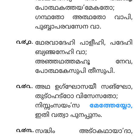
പോത്ഥകത്തയ’മേകതോ;
ഗന്ഥതോ അത്ഥതോ വാപി,
പുബ്ബാപരവസേന വാ.
.
൨൪൧
ഥേരവാദേഹി പാളീഹി, പദേഹി
ബ്യഞ്ജനേഹി വാ;
അഞ്ഞഥത്തമഹൂ നേവ,
പോത്ഥകേസുപി തീസുപി.
.
൨൪൨
അഥ
ഉഗ്ഘോസയീ സങ്ഘോ,
തുട്ഠഹട്ഠോ വിസേസതോ;
നിസ്സംസയം’സ
മേത്തേയ്യോ,
ഇതി വത്വാ പുനപ്പുനം.
.
൨൪൩
സദ്ധിം അട്ഠകഥായാ’ദാ,