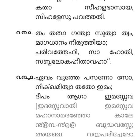
കതാ സീഹളഭാസായ,
സീഹളേസു പവത്തതി.
.
൨൩൦
തം തത്ഥ ഗന്ത്വാ സുത്വാ ത്വം,
മാഗധാനം നിരുത്തിയാ;
പരിവത്തേഹി, സാ ഹോതി,
സബ്ബലോകഹിതാവഹാ’’.
.
൨൩൧
ഏവം വുത്തേ പസന്നോ സോ,
നിക്ഖമിത്വാ തതോ ഇമം;
ദീപം ആഗാ ഇമസ്സേവ
[ഇദസ്സേവാതി ഇമസ്സേവ
മഹാനാമരഞ്ഞോ കാലേ
൯൫൩-൯൭൫ ബുദ്ധവസ്സേ;
അയഞ്ച വസ്സപരിച്ഛേദോ