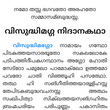
നമോ തസ്സ ഭഗവതോ അരഹതോ
സമ്മാസമ്ബുദ്ധസ്സ.
വിസുദ്ധിമഗ്ഗ നിദാനകഥാ
വിസുദ്ധിമഗ്ഗോ
നാമായം ഗന്ഥോ
പിടകത്തയസാരഭൂതോ സകലലോകേ
പടിപത്തിദീപകഗന്ഥാനം അഗ്ഗോ ഹോതി
സേട്ഠോ പമുഖോ പാമോക്ഖോ ഉത്തമോ
പവരോ ചാതി വിഞ്ഞൂഹി പസത്ഥോ.
തത്ഥ ഹി സങ്ഗീതിത്തയാരൂള്ഹസ്സ
തേപിടകബുദ്ധവചനസ്സ അത്ഥം
സംഖിപിത്വാ സിക്ഖത്തയസങ്ഗഹിതം
ബ്രഹ്മചരിയം പരിപുണ്ണം പകാസിതം