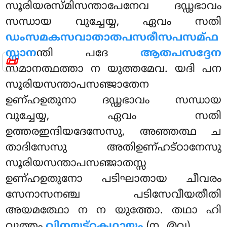
സൂരിയരസ്മിസന്താപേനേവ ദഡ്ഢഭാവം
സന്ധായ വുച്ചേയ്യ, ഏവം സതി
ഡംസമകസവാതാതപസരീസപസമ്ഫ
സ്സാന
ന്തി പദേ
ആതപസദ്ദേന
📜
സമാനത്ഥത്താ ന യുത്തമേവ. യദി പന
സൂരിയസന്താപസഞ്ജാതേന
ഉണ്ഹഉതുനാ ദഡ്ഢഭാവം സന്ധായ
വുച്ചേയ്യ, ഏവം സതി
ഉത്തരഇന്ദിയദേസേസു, അഞ്ഞത്ഥ ച
താദിസേസു അതിഉണ്ഹട്ഠാനേസു
സൂരിയസന്താപസഞ്ജാതസ്സ
ഉണ്ഹഉതുനോ പടിഘാതായ
ചീവരം
സേനാസനഞ്ച പടിസേവീയതീതി
അയമത്ഥോ ന ന യുത്തോ. തഥാ ഹി
വുത്തം
വിനയട്ഠകഥായം
(൩, ൫൮)