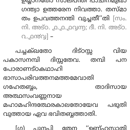
ഉയ്യാനതോ സാലപന്തി പാചീനമുഖാ
ഗന്ത്വാ ഉത്തരേന നിവത്താ. തസ്മാ
തം ഉപവത്തനന്തി വുച്ചതീ’’തി
[സം.
നി. അട്ഠ. ൧.൧.൧൮൬; ദീ. നി. അട്ഠ.
൨.൧൯൮]
–
പച്ചക്ഖതോ ദിട്ഠസ്സ വിയ
പകാസനമ്പി ദിസ്സതേവ. തമ്പി പന
പോരാണട്ഠകഥാഹി
ഭാസാപരിവത്തനമത്തമേവാതി
ഗഹേതബ്ബം, താദിസായ
അത്ഥസംവണ്ണനായ
മഹാമഹിന്ദത്ഥേരകാലതോയേവ പഭുതി
വുത്തായ ഏവ ഭവിതബ്ബത്താതി.
[ഗ) പുനപി തേന ‘‘ഉണ്ഹസ്സാതി