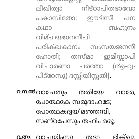
ലിഖിത്വാ നിട്ഠാപിതഭാവോ
പകാസിതോ; ഈദിസീ പന
കഥാ ബഹൂനം
വിമ്ഹയജനനീപി
പരിക്ഖകാനം സംസയജനനീ
ഹോതി; തസ്മാ ഇമിസ്സാപി
വിചാരണാ പരതോ (൪൭-൮-
പിട്ഠേസു) ദസ്സിയിസ്സതി]
.
.
൨൩൯
വാചേതും തതിയേ വാരേ,
പോത്ഥകേ സമുദാഹടേ;
പോത്ഥകദ്വയ’മഞ്ഞമ്പി,
സണ്ഠപേസും തഹിം മരൂ.
.
൨൪൦
വാചയിംസു തദാ ഭിക്ഖൂ,