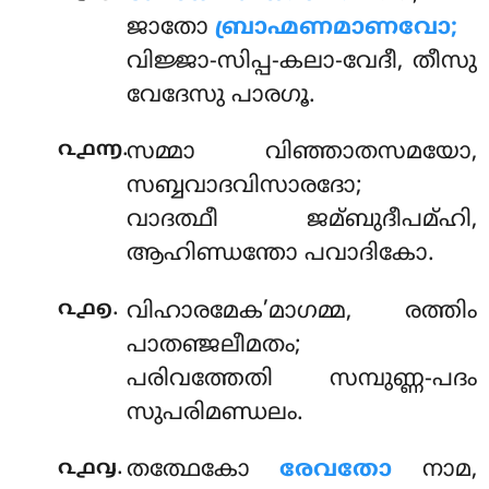
ജാതോ
ബ്രാഹ്മണമാണവോ;
വിജ്ജാ-സിപ്പ-കലാ-വേദീ, തീസു
വേദേസു പാരഗൂ.
.
൨൧൬
സമ്മാ വിഞ്ഞാതസമയോ,
സബ്ബവാദവിസാരദോ;
വാദത്ഥീ ജമ്ബുദീപമ്ഹി,
ആഹിണ്ഡന്തോ പവാദികോ.
.
൨൧൭
വിഹാരമേക’മാഗമ്മ, രത്തിം
പാതഞ്ജലീമതം;
പരിവത്തേതി സമ്പുണ്ണ-പദം
സുപരിമണ്ഡലം.
.
൨൧൮
തത്ഥേകോ
രേവതോ
നാമ,