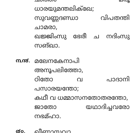
ധാരയുമന്തലിക്ഖേ;
സുവണ്ണദണ്ഡാ വിപതന്തി
ചാമരാ,
ഖജ്ജിംസു ഭേരീ ച നദിംസു
സങ്ഖാ.
.
൩൯
മലേനകേനാപി
അനൂപലിത്തോ,
ഠിതോ വ പാദാനി
പസാരയന്തോ;
കഥീ വ ധമ്മാസനതോതരന്തോ,
ജാതോ യഥാദിച്ചവരോ
നഭമ്ഹാ.
.
൪൦
ഖീണാസവാ