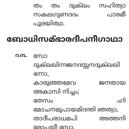
തം തം ദുക്ഖം സഹിത്വാ
സകലഗുണദദം പാരമീ
പൂരയിത്ഥ.
ബോധിസമ്ഭാരദീപനീഗാഥാ
.
൨൩
സോ
ദുക്ഖഖിന്നജനദസ്സനദുക്ഖഖി
ന്നോ,
കാരുഞ്ഞമേവ ജനതായ
അകാസി നിച്ചം;
തേസം ഹി
മോചനമുപായമിദന്തി ഞത്വാ,
താദീപരാധമപി അത്തനി
രോപയീ സോ.