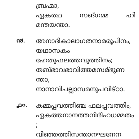
ബ്രഹ്മാ,
ഏകത്ഥ സങ്ഗമ്മ ഹി
മന്തയന്താ.
.
൯
അനാദികാലാഗതനാമരൂപിനം,
യഥാസകം
ഹേതുഫലത്തവുത്തിനം;
തബ്ഭാവഭാവിത്തമസമ്ഭുണ
ന്താ,
നാനാവിപല്ലാസമനുപവിട്ഠാ.
.
൧൦
കമ്മപ്പവത്തിഞ്ച ഫലപ്പവത്തിം,
ഏകത്തനാനത്തനിരീഹധമ്മതം
;
വിഞ്ഞത്തിസന്താനഘനേന