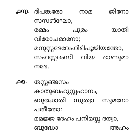
.
൧൬
ദിപങ്കരോ നാമ ജിനോ
സസങ്ഘോ,
രമ്മം പുരം യാതി
വിരോചമാനോ;
മനുസ്സദേവേഹിഭിപൂജിയന്തോ,
സഹസ്സരംസി വിയ ഭാണുമാ
നഭേ.
.
൧൭
തസ്സഞ്ജസം
കാതുബഹുസ്സഹാനം,
ബുദ്ധോതി സുത്വാ സുമനോ
പതീതോ;
മമജ്ജ ദേഹം പനിമസ്സ ദത്വാ,
ബുദ്ധോ അഹം