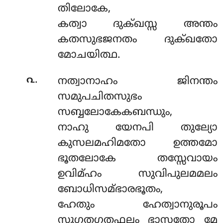
തിലോകേ,
കത്വാ ദുക്ഖസ്സ അന്തം
കതസുഭജനതം ദുക്ഖതോ
മോചയിത്ഥ.
.
൨
നത്വാനാഹം ജിനന്തം
സമുപചിതസുഭം
സബ്ബലോകേകബന്ധും,
നാഹു യേനപി തുല്യോ
കുസലമഹിമതോ ഉത്തമോ
ഭൂതലോകേ തസ്സേവായം
ഉവിമ്ഹം സുവിപുലമമലം
ബോധിസമ്ഭാരഭൂതം,
ഹേതും ഹേത്വാനുരൂപം
സുഗതഗതഫലം ഭാസതോ മേ