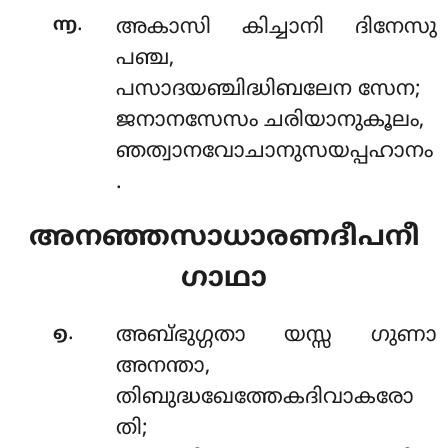
.
൬
അകാസി കിച്ചാനി ദിനേസു
പഞ്ച,
പസാദയഞ്ചിദ്ധിബലേന സേന;
ജനാനസേസം ചരിയാനുകൂലം,
ഞത്വാനവോചാനുസയപ്പഹാനം
.
അനഞ്ഞസാധാരണദീപനീ
ഗാഥാ
.
൭
അബ്ഭുഗ്ഗതാ യസ്സ ഗുണാ
അനന്താ,
തിബുദ്ധഖേത്തേകദിവാകരോ
തി;