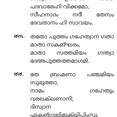
പദവാരേഹി വിക്കമോ,
സീഹനാദം നദീ തേസം
ദേവതാനം ഹി സാവയം.
.
൪൩
തതോ പുത്തം ഗഹേത്വാന ഗതാ
മാതാ സകങ്ഘരം,
മാതാ സത്തമിയം ഗന്ത്വാ
ദേഅപുത്തത്തമാഗമി.
.
൪൪
തേ ബ്രഹ്മണാ പഞ്ചമിയം
സുഭുത്താ,
നാമം ഗഹേതും
വരലക്ഖണാനി;
ദിസ്വാന
ഏകങ്ഗുലിമുക്ഖിപിംസു,