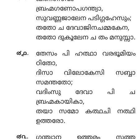
ബ്രഹ്മഗണോപഗന്ത്വാ,
സുവണ്ണജാലേന പടിഗ്ഗഹേസും;
തതോ ച ദേവാജിനചമ്മകേന,
തതോ ദുകൂലേന ച തം മനുസ്സാ.
.
൪൧
തേസം പി ഹത്ഥാ വരഭൂമിയം
ഠിതോ,
ദിസാ വിലോകേസി സബ്ബാ
സമന്തതോ;
വദിംസു ദേവാ പി ച
ബ്രഹ്മകായികാ,
തയാ സമോ കത്ഥചി നത്ഥി
ഉത്തരോ.
.
൪൨
ഗന്ത്വാന ഉത്തരം സത്ത