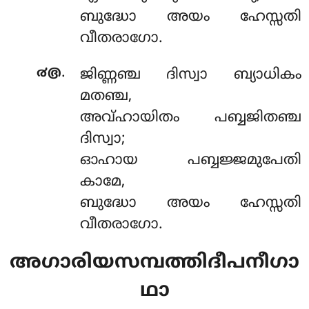
ബുദ്ധോ അയം ഹേസ്സതി
വീതരാഗോ.
.
൪൫
ജിണ്ണഞ്ച ദിസ്വാ ബ്യാധികം
മതഞ്ച,
അവ്ഹായിതം പബ്ബജിതഞ്ച
ദിസ്വാ;
ഓഹായ പബ്ബജ്ജമുപേതി
കാമേ,
ബുദ്ധോ അയം ഹേസ്സതി
വീതരാഗോ.
അഗാരിയസമ്പത്തിദീപനീഗാ
ഥാ