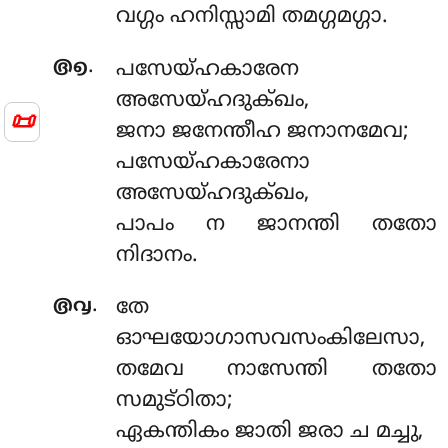
വഗ്ഗം ഹനിസ്സാമി തമഗ്ഗമഗ്ഗാ.
.
൫൭
പസേയ്ഹകാരേന
അസേയ്ഹദുക്ഖം,
📜
ജനാ ജനേന്തീഹ ജനാനമേവ;
പസേയ്ഹകാരേനാ
അസേയ്ഹദുക്ഖം,
പാപം ന ജാനന്തി തതോ
നിദാനം.
.
൫൮
തേ
ഓഘയോഗാസവസംകിലേസാ,
തമേവ നാസേന്തി തതോ
സമുട്ഠിതാ;
ഏകന്തികം ജാതി ജരാ ച മച്ചു,