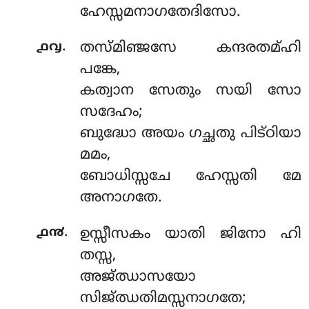
ഹേസ്സമനാഗതേദിസോ.
.
൧൮
തസ്മിഞ്ജസേ കന്ദരതമ്ഹി
പങ്കേ,
കത്വാന സേതും സയി സോ
സദേഹം;
ബുദ്ധോ അയം ഗച്ഛതു പിട്ഠിയാ
മമം,
ബോധിസ്സചേ ഹേസ്സതി മേ
അനാഗതേ.
.
൧൯
ഉസ്സീസകം യാതി ജിനോ ഹി
തസ്സ,
അജ്ഝാസയോ
സിജ്ഝതിമസ്സനാഗതേ;