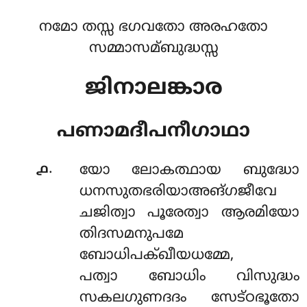
നമോ തസ്സ ഭഗവതോ അരഹതോ
സമ്മാസമ്ബുദ്ധസ്സ
ജിനാലങ്കാര
പണാമദീപനീഗാഥാ
.
൧
യോ ലോകത്ഥായ ബുദ്ധോ
ധനസുതഭരിയാഅങ്ഗജീവേ
ചജിത്വാ പൂരേത്വാ ആരമിയോ
തിദസമനുപമേ
ബോധിപക്ഖീയധമ്മേ,
പത്വാ ബോധിം വിസുദ്ധം
സകലഗുണദദം സേട്ഠഭൂതോ