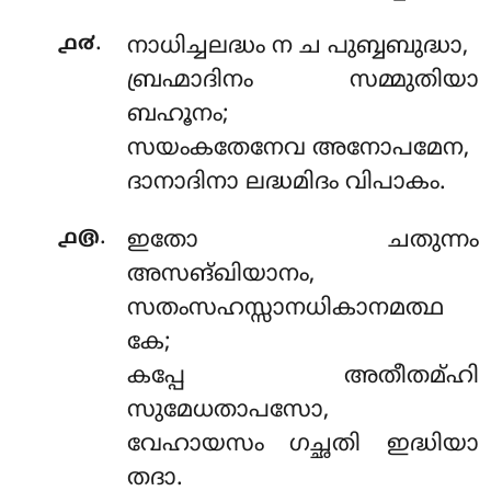
.
൧൪
നാധിച്ചലദ്ധം ന ച പുബ്ബബുദ്ധാ,
ബ്രഹ്മാദിനം സമ്മുതിയാ
ബഹൂനം;
സയംകതേനേവ അനോപമേന,
ദാനാദിനാ ലദ്ധമിദം വിപാകം.
.
൧൫
ഇതോ ചതുന്നം
അസങ്ഖിയാനം,
സതംസഹസ്സാനധികാനമത്ഥ
കേ;
കപ്പേ അതീതമ്ഹി
സുമേധതാപസോ,
വേഹായസം ഗച്ഛതി ഇദ്ധിയാ
തദാ.