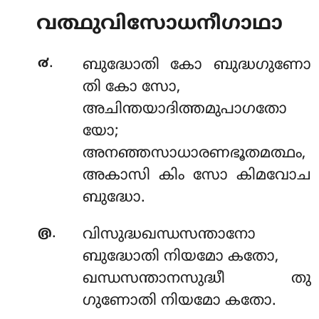
വത്ഥുവിസോധനീഗാഥാ
.
൪
ബുദ്ധോതി കോ ബുദ്ധഗുണോ
തി കോ സോ,
അചിന്തയാദിത്തമുപാഗതോ
യോ;
അനഞ്ഞസാധാരണഭൂതമത്ഥം,
അകാസി കിം സോ കിമവോച
ബുദ്ധോ.
.
൫
വിസുദ്ധഖന്ധസന്താനോ
ബുദ്ധോതി നിയമോ കതോ,
ഖന്ധസന്താനസുദ്ധീ തു
ഗുണോതി നിയമോ കതോ.