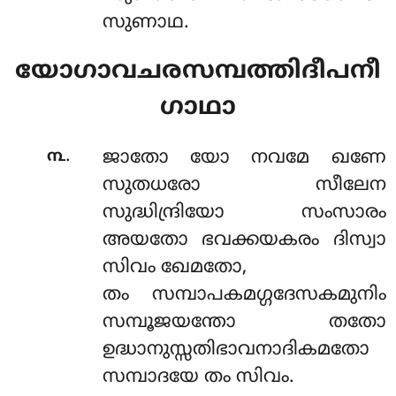
സുണാഥ.
യോഗാവചരസമ്പത്തിദീപനീ
ഗാഥാ
.
൩
ജാതോ യോ നവമേ ഖണേ
സുതധരോ സീലേന
സുദ്ധിന്ദ്രിയോ സംസാരം
അയതോ ഭവക്കയകരം ദിസ്വാ
സിവം ഖേമതോ,
തം സമ്പാപകമഗ്ഗദേസകമുനിം
സമ്പൂജയന്തോ തതോ
ഉദ്ധാനുസ്സതിഭാവനാദികമതോ
സമ്പാദയേ തം സിവം.