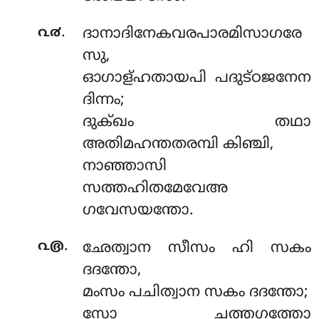
.
൨൪
ദാനാദിനേകവരപാരമിസാഗരേ
സു,
ഓഗാള്ഹതായപി പദുട്ഠജനേന
ദിന്നം;
ദുക്ഖം തഥാ
അതിമഹന്തതരമ്പി കിഞ്ചി,
നാഞ്ഞാസി
സത്തഹിതമേവേഅ
ഗവേസയന്തോ.
.
൨൫
ഛേത്വാന സീസം ഹി സകം
ദദന്തോ,
മംസം പചിത്വാന സകം ദദന്തോ;
സോ ചത്തഗത്തോ