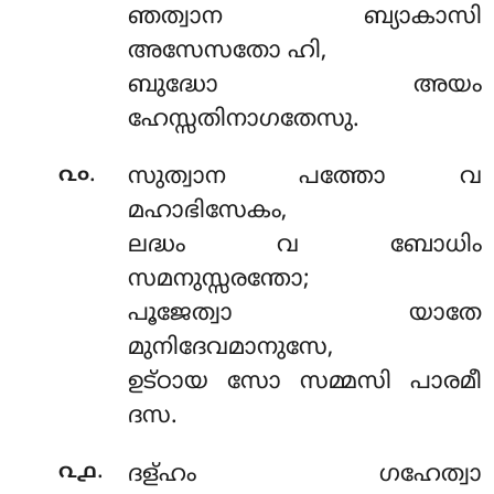
ഞത്വാന ബ്യാകാസി
അസേസതോ ഹി,
ബുദ്ധോ അയം
ഹേസ്സതിനാഗതേസു.
.
൨൦
സുത്വാന പത്തോ വ
മഹാഭിസേകം,
ലദ്ധം വ ബോധിം
സമനുസ്സരന്തോ;
പൂജേത്വാ യാതേ
മുനിദേവമാനുസേ,
ഉട്ഠായ സോ സമ്മസി പാരമീ
ദസ.
.
൨൧
ദള്ഹം ഗഹേത്വാ