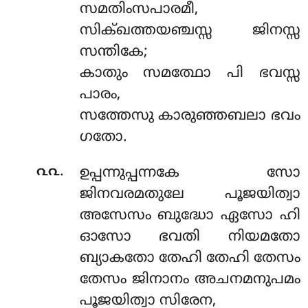
സമതിംസപാരമീ,
സിക്ഖത്തയഞ്ചസ്സ ജിനസ്സ
സന്തികേ;
കാതും സമത്ഥോ പി ഭവസ്സ
പാരം,
സത്തേസു കാരുഞ്ഞബലാ ഭവം
ഗതോ.
.
൨൨
ഉപ്പന്നുപ്പന്നകേ സോ
ജിനവരമതുലേ പൂജയിത്വാ
അസേസം ബുദ്ധോ ഏസോ ഹി
ഓസോ ഭവതി നിയമതോ
ബ്യാകതോ തേഹി തേഹി തേസം
തേസം ജിനാനം അചനമനുപമം
പൂജയിത്വാ സിരേന,