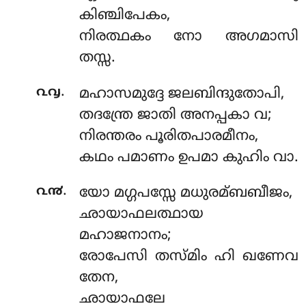
കിഞ്ചിപേകം,
നിരത്ഥകം നോ അഗമാസി
തസ്സ.
.
൨൮
മഹാസമുദ്ദേ ജലബിന്ദുതോപി,
തദന്ത്രേ ജാതി അനപ്പകാ വ;
നിരന്തരം പൂരിതപാരമീനം,
കഥം പമാണം ഉപമാ കുഹിം വാ.
.
൨൯
യോ മഗ്ഗപസ്സേ മധുരമ്ബബീജം,
ഛായാഫലത്ഥായ
മഹാജനാനം;
രോപേസി തസ്മിം ഹി ഖണേവ
തേന,
ഛായാഫലേ