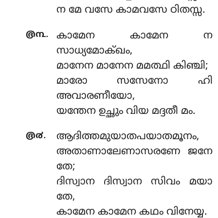
ന മേ വസേ കാമവസേ ഠിതസ്സ.
.
൫൩
കാമേന കാമേന ന
സാധ്യമോക്ഖം,
മാനേന മാനേന മമത്ഥി കിഞ്ചി;
മാരോ സസേനോ ഹി
അവാരണീയോ,
യന്തേന ഉച്ഛും വിയ മദ്ദതീ മം.
.
൫൪
ആദിത്തമുയാതപയാതമൂനം,
അതാണാലേണാസരണേ ജനേ
തേ;
ദിസ്വാന ദിസ്വാന സിവം മയാ
തേ,
കാമേന കാമേന കഥം വിനേയ്യ.