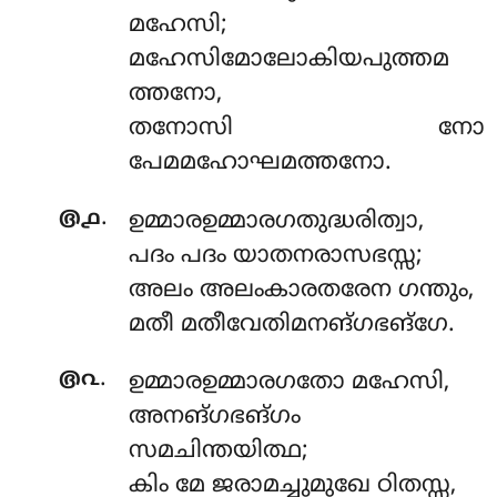
മഹേസി;
മഹേസിമോലോകിയപുത്തമ
ത്തനോ,
തനോസി നോ
പേമമഹോഘമത്തനോ.
.
൫൧
ഉമ്മാരഉമ്മാരഗതുദ്ധരിത്വാ,
പദം പദം യാതനരാസഭസ്സ;
അലം അലംകാരതരേന ഗന്തും,
മതീ മതീവേതിമനങ്ഗഭങ്ഗേ.
.
൫൨
ഉമ്മാരഉമ്മാരഗതോ മഹേസി,
അനങ്ഗഭങ്ഗം
സമചിന്തയിത്ഥ;
കിം മേ ജരാമച്ചുമുഖേ ഠിതസ്സ,