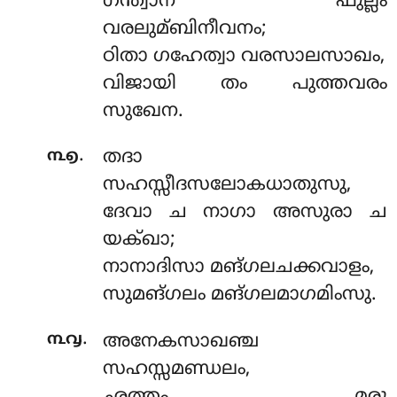
ഗന്ത്വാന ഫുല്ലം
വരലുമ്ബിനീവനം;
ഠിതാ ഗഹേത്വാ വരസാലസാഖം,
വിജായി തം പുത്തവരം
സുഖേന.
.
൩൭
തദാ
സഹസ്സീദസലോകധാതുസു,
ദേവാ ച നാഗാ അസുരാ ച
യക്ഖാ;
നാനാദിസാ മങ്ഗലചക്കവാളം,
സുമങ്ഗലം മങ്ഗലമാഗമിംസു.
.
൩൮
അനേകസാഖഞ്ച
സഹസ്സമണ്ഡലം,
ഛത്തം മരൂ