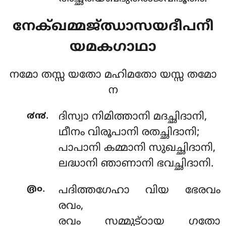
നേക്ഖമ്മജ്ഝാസയദീപനീ
യമകഗാഥാ
നമോ തസ്സ യതോ മഹിമതോ യസ്സ തമോ
ന
.
൪൯
ദിസ്വാ നിമിത്താനി മദച്ഛിദാനി,
ഥീനം വിരൂപാനി രതച്ഛിദാനി;
പാപാനി കമ്മാനി സുഖച്ഛിദാനി,
ലദ്ധാനി ഞാണാനി ഭവച്ഛിദാനി.
.
൫൦
പദിത്തഗേഹാ വിയ ഭേരവം
രവം,
രവം സമ്മുട്ഠായ ഗതോ