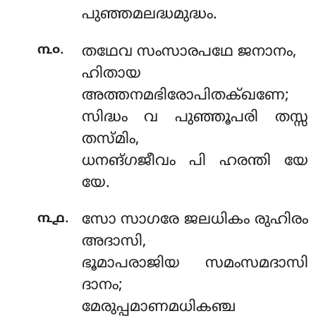
പുഞ്ഞമലദ്ധമുദ്ധം.
.
൩൦
തഥേവ സംസാരപഥേ ജനാനം,
ഹിതായ
അത്തനമഭിരോപിതക്ഖണേ;
സിദ്ധം വ പുഞ്ഞൂപരി തസ്സ
തസ്മിം,
ധനങ്ഗജീവം പി ഹരന്തി യേ
യേ.
.
൩൧
സോ സാഗരേ ജലധികം രുഹിരം
അദാസി,
ഭൂമാപരാജിയ സമംസമദാസി
ദാനം;
മേരുപ്പമാണമധികഞ്ച