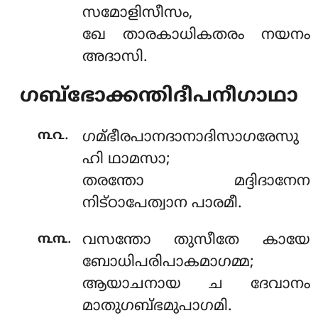
സമോളിസീസം,
ഖേ താരകാധികതരം നയനം
അദാസി.
ഗബ്ഭോക്കന്തിദീപനീഗാഥാ
.
൩൨
ഗമ്ഭീരപാനദാനാദിസാഗരേസു
ഹി ഥാമസാ;
തരന്തോ മദ്ദിദാനേന
നിട്ഠാപേത്വാന പാരമീ.
.
൩൩
വസന്തോ തുസീതേ കായേ
ബോധിപരിപാകമാഗമ്മ;
ആയാചനായ ച ദേവാനം
മാതുഗബ്ഭമുപാഗമി.