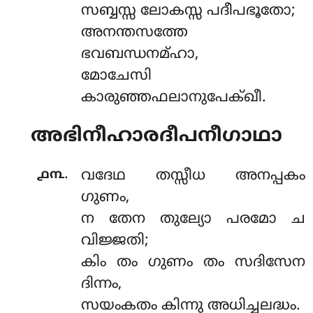
സബ്ബസ്സ ലോകസ്സ പദീപഭൂതോ;
അനന്തസത്തേ
ഭവബന്ധനമ്ഹാ,
മോചേസി
കാരുഞ്ഞഫലാനുപേക്ഖീ.
അഭിനീഹാരദീപനീഗാഥാ
.
൧൩
വദേഥ തസ്സീധ അനപ്പകം
ഗുണം,
ന തേന തുല്യോ പരമോ ച
വിജ്ജതി;
കിം തം ഗുണം തം സദിസേന
ദിന്നം,
സയംകതം കിന്നു അധിച്ചലദ്ധം.