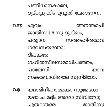
പണിധാനകാലേ,
ദുട്ഠസ്സ കിം ദുസ്സതി ഛേദനേന.
.
൨൬
ഏവം അനന്തമപി
ജാതിസതേസു ദുക്ഖം,
പത്വാന സത്തഹിതമേവ
ഗവേസയന്തോ;
ദീപങ്കരേ
ഗഹിതസീലസമാധിപഞ്ഞം,
പാലേസി യാവ
സകബോധിതലേ സുനിട്ഠോ.
.
൨൭
യദാഭിനീഹാരമകാ സുമേധോ,
യദാ ച മദ്ദിം അദദാ സിവിന്ദോ;
ഏത്ഥന്തരേ ജാതിസു