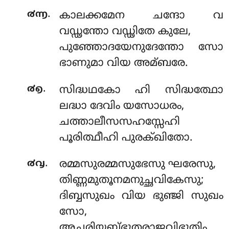
.
൪൬
കാലക്കമേന ചന്ദോ വ
വഡ്ഢന്തോ വഡ്ഢിതേ കുലേ,
പുഞ്ഞോദയേനുദേന്തോ സോ
ഭാണുമാ വിയ അമ്ബരേ.
.
൪൭
സിദ്ധഥകോ ഹി സിദ്ധത്ഥോ
ലദ്ധാ ദേവിം യസോധരം,
ചത്താലീസസഹസ്സേഹി
പൂരിത്ഥീഹി പുരക്ഖിതോ.
.
൪൮
രമ്മസുരമ്മസുഭേസു ഘരേസു,
തിണ്ണമുതൂനമനുച്ഛവികേസു;
ദിബ്ബസുഖം വിയ ഭുഞ്ജി സുഖം
സോ,
അച്ഛരിയബ്ഭുതരാജവിഭൂതിം.