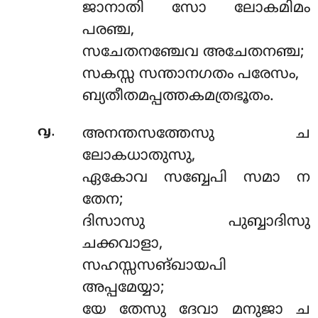
ജാനാതി സോ ലോകമിമം
പരഞ്ച,
സചേതനഞ്ചേവ അചേതനഞ്ച;
സകസ്സ സന്താനഗതം പരേസം,
ബ്യതീതമപ്പത്തകമത്രഭൂതം.
.
൮
അനന്തസത്തേസു ച
ലോകധാതുസു,
ഏകോവ സബ്ബേപി സമാ ന
തേന;
ദിസാസു പുബ്ബാദിസു
ചക്കവാളാ,
സഹസ്സസങ്ഖായപി
അപ്പമേയ്യാ;
യേ തേസു ദേവാ മനുജാ ച