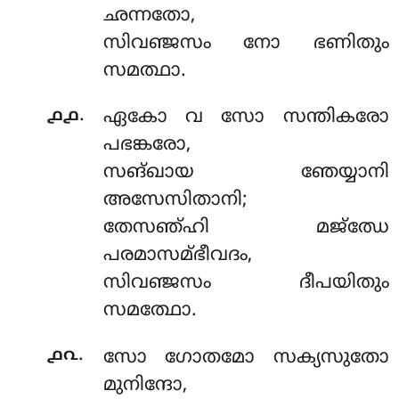
ഛന്നതോ,
സിവഞ്ജസം നോ ഭണിതും
സമത്ഥാ.
.
൧൧
ഏകോ വ സോ സന്തികരോ
പഭങ്കരോ,
സങ്ഖായ ഞേയ്യാനി
അസേസിതാനി;
തേസഞ്ഹി മജ്ഝേ
പരമാസമ്ഭീവദം,
സിവഞ്ജസം ദീപയിതും
സമത്ഥോ.
.
൧൨
സോ ഗോതമോ സക്യസുതോ
മുനിന്ദോ,