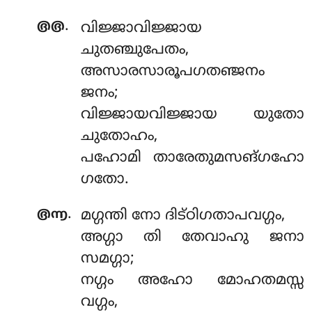
.
൫൫
വിജ്ജാവിജ്ജായ
ചുതഞ്ചുപേതം,
അസാരസാരൂപഗതഞ്ജനം
ജനം;
വിജ്ജായവിജ്ജായ യുതോ
ചുതോഹം,
പഹോമി താരേതുമസങ്ഗഹോ
ഗതോ.
.
൫൬
മഗ്ഗന്തി നോ ദിട്ഠിഗതാപവഗ്ഗം,
അഗ്ഗാ തി തേവാഹു ജനാ
സമഗ്ഗാ;
നഗ്ഗം അഹോ മോഹതമസ്സ
വഗ്ഗം,