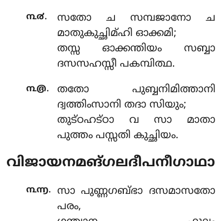
.
൩൪
സതോ ച സമ്പജാനോ ച
മാതുകുച്ഛിമ്ഹി ഓക്കമി;
തസ്സ ഓക്കന്തിയം സബ്ബാ
ദസസഹസ്സീ പകമ്പിത്ഥ.
.
൩൫
തതോ പുബ്ബനിമിത്താനി
ദ്വത്തിംസാനി തദാ സിയും;
തുട്ഠഹട്ഠാ വ സാ മാതാ
പുത്തം പസ്സതി കുച്ഛിയം.
വിജായനമങ്ഗലദീപനീഗാഥാ
.
൩൬
സാ പുണ്ണഗബ്ഭാ ദസമാസതോ
പരം,