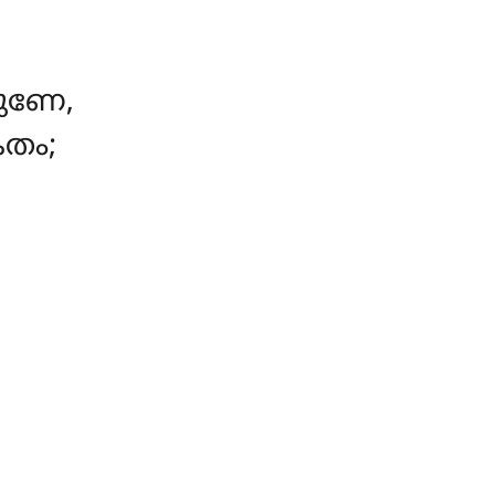
ുണേ,
തം;