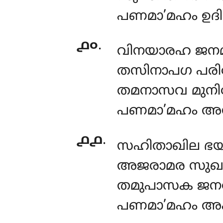
പണമാ’മഹം ഉദ
൧൦
.
വിനയാരഹ ജനമ
തസിനാപഗ പരി
തമനാസവ മുന
പണമാ’മഹം അന
൧൧
.
സഹിതാഖില ഭ
അജരാമര സുഖ
തമുപാസക ജനസ
പണമാ’മഹം അ