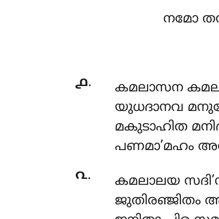
നമോ തസ
൧
.
കമലാസന കമലാ
യുധദാനവ മനു
മകുടാഹിത മനിദ
പണമാ’മഹം അന
൨
.
കമലാലയ സദി’സ
ജുതിരഞ്ജിതം 