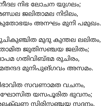
നീദല നിഭ ലോചന യുഗലം;
ണ്ഡല ജലിതാമല നിടിലം,
തോഭയം അനഘം മുനി പമുഖം.
ികുഞ്ചിത മുദു കുന്തല ലലിതം,
താമിത ജുതിസഞ്ചയ ജലിതം;
ോപമ ഗതിവിബ്ഭമ രുചിരം,
തന്ദദ മുനിപുങ്ഗവം അസമം.
ിഭാവിത സവണാമത വചനം,
തഘോസിത യസപൂരിത ഭുവനം;
ലക്ഖണ സിരിസഞ്ചയ സദനം,