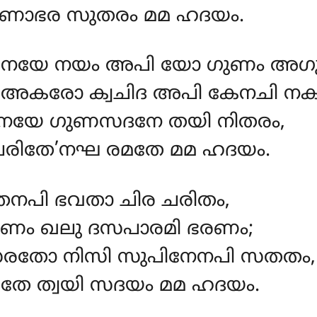
ുണാഭര സുതരം മമ ഹദയം.
നയേ നയം അപി യോ ഗുണം അഗ
അകരോ ക്വചിദ അപി കേനചി നക
നയേ ഗുണസദനേ തയി നിതരം,
രിതേ’നഘ രമതേ മമ ഹദയം.
േനപി ഭവതാ ചിര ചരിതം,
ണം ഖലു ദസപാരമി ഭരണം;
തോ നിസി സുപിനേനപി സതതം,
തേ ത്വയി സദയം മമ ഹദയം.