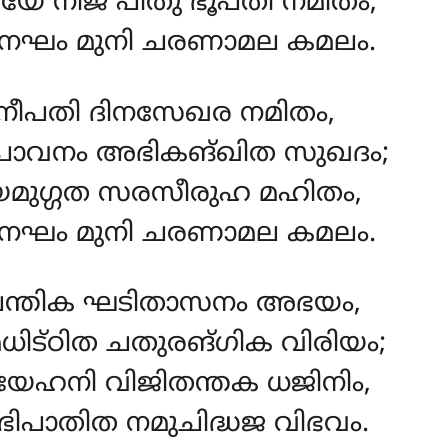
േ നിജ പിതു ഭൂപതി നമിതം,
ഘം മുനി ചരണാമല കമലം.
പതി ദിനസേഖര നമിതം,
പാവനം അഭികങ്ഖിത സുഖദം;
ുഗ്ഗത സരസീരുഹ മഹിതം,
ഘം മുനി ചരണാമല കമലം.
പന്തിക ഘടിതാസനം അഭയം,
ട്ഠിത ചതുരങ്ഗിക വിരിയം;
േഹനി വിജിതന്തക ധജിനിം,
പാതിത നമുചിദ്ധജ വിഭവം.