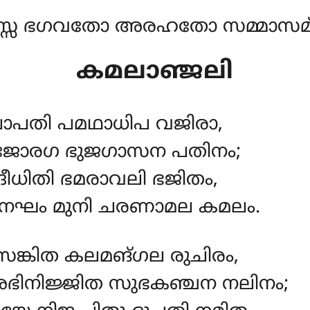
്സ ഭഗവതോ അരഹതോ സമ്മാസമ്ബ
കമലാഞ്ജലി
പതി പമഥാധിപ വജിരാ,
ജോരഗ ഭുജഗാസന പതിനം;
ീധിതി ഭമരാവലി ഭജിതം,
ഘം മുനി ചരണാമല കമലം.
ങ്കിത കലമങ്ഗല രുചിരം,
അഭിനിജ്ജിത സുഭകഞ്ചന നലിനം;