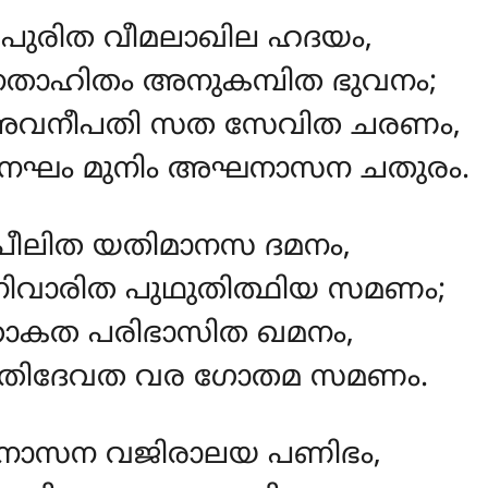
ുരിത വീമലാഖില ഹദയം,
താഹിതം അനുകമ്പിത ഭുവനം;
അവനീപതി സത സേവിത ചരണം,
നഘം മുനിം അഘനാസന ചതുരം.
പീലിത യതിമാനസ ദമനം,
വാരിത പുഥുതിത്ഥിയ സമണം;
ാകത പരിഭാസിത ഖമനം,
തിദേവത വര ഗോതമ സമണം.
ാസന വജിരാലയ പണിഭം,