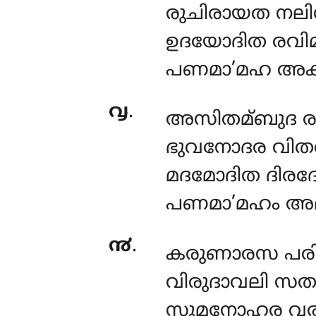
രുചിരായത നലി
ഉദയോദിത രവിമ
പണമാ’മഹ അകു
൮
.
അസിതമ്ബുദ രുച
ഭുവനോദര വിത
മദമോദിത ദിരദ
പണമാ’മഹം അമ
൯
.
കരുണാരസ പര
വിരുദാവലി സ
സുമനോഹര വര