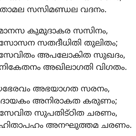
ിതാമല സസിമണ്ഡല വദനം.
ാനസ കുമുദാകര സസിനം,
സോസന സതദീധിതി തുലിതം;
ിസേവിതം അപലോകിത സുഖദം,
ികേതനം അഖിലാഗതി വിഗതം.
യഭേരവം അഭയാഗത സരനം,
ദായകം അനിരാകത കരുണം;
േവിത സുപതിട്ഠിത ചരണം,
ഹിതാപഹം അനഘുത്തമ ചരണം.