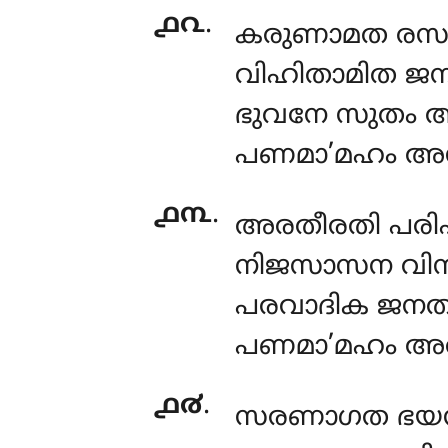
൧൨
.
കരുണാമത രസപ
വിഹിതാമിത ജന
ഭുവനേ സുതം 
പണമാ’മഹം അ
൧൩
.
അരതീരതി പരി
നിജസാസന വിനി
പരവാദിക ജനത
പണമാ’മഹം അ
൧൪
.
സരണാഗത ഭയന