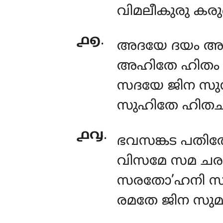
വിമലീകുരു കര
൧൭
.
അദയേ ദയം അ
അഹിതേ ഹിതം 
സദയേ ജിന സു
സുഹിതേ ഹിതച
൧൮
.
ഭവസങ്കട പതിത
വിസമേ സമ ചര
സരതോ’ഹനി സര
രമതേ ജിന സുമ