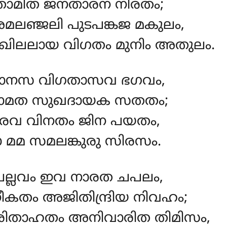
ാമിത ജനതാരന നിരതം;
ഞ്ജലി പുടപങ്കജ മകുലം,
ിലലായ വിഗതം മുനിം അതുലം.
ാനസ വിഗതാസവ ഭഗവം,
വാമത സുഖദായക സതതം;
രവ വിനതം ജിന പയതം,
 മമ സമലങ്കുരു സിരസം.
ല്ലവം ഇവ നാരത ചപലം,
കതം അജിതിന്ദ്രിയ നിവഹം;
ുരിതാഹതം അനിവാരിത തിമിസം,