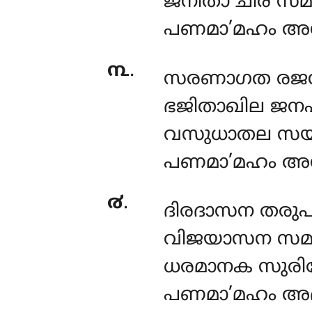
ജനിതാ ചിര സമയ
പണമാ’മഹം അന
൩
.
സരണാഗത രജനീ
ഭജിതാഖില ജന
വസുധാതല സയമ
പണമാ’മഹം അന
൪
.
ദിരദാസന തരു
വിജയാസന സമധി
ധരമാനക സുരിയ
പണമാ’മഹം അഭി