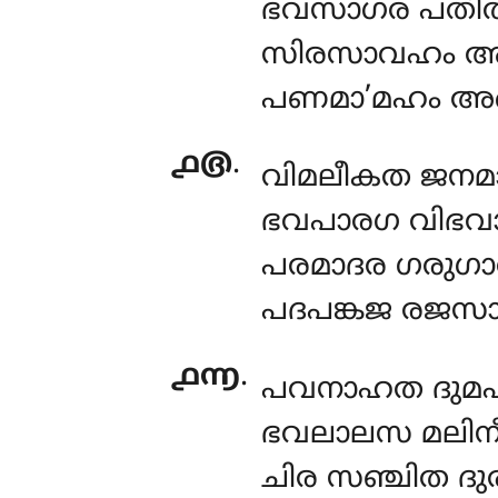
ഭവസാഗര പതിത
സിരസാവഹം അമല
പണമാ’മഹം അഖ
൧൫
.
വിമലീകത ജനമ
ഭവപാരഗ വിഭ
പരമാദര ഗരുഗാ
പദപങ്കജ രജസാ
൧൬
.
പവനാഹത ദുമപ
ഭവലാലസ മലിനീ
ചിര സഞ്ചിത ദ