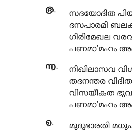
൫
.
സദയോദിത പിയഭ
ദസപാരമി ബലക
ഗിരിമേഖല വര
പണമാ’മഹം അഭി
൬
.
നിഖിലാസവ വി
തദനന്തര വിദി
വിസയീകത ഭുവ
പണമാ’മഹം അപ
൭
.
മുദുഭാരതി മധ