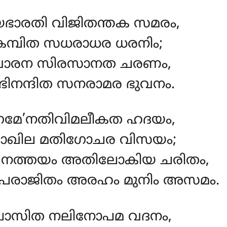
ാരതി വിജിതന്തക സമരം,
മ്പിത സധരാധര ധരനിം;
വാരന സിരസാനത ചരണം,
നന്ദിത സനരാമര ഭുവനം.
ഗമേ’നതിവിമലീകത ഹദയം,
താഖില മതിഗോചര വിസയം;
നത്തയം അതിലോകിയ ചരിതം,
രാജിതം അരഹം മുനിം അസമം.
ുപാസിത നലിനോപമ വദനം,