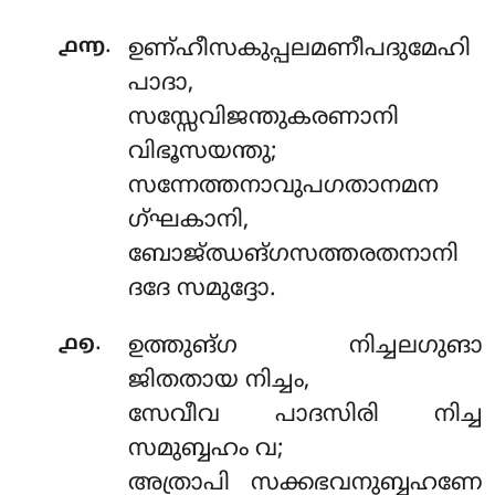
.
൧൬
ഉണ്ഹീസകുപ്പലമണീപദുമേഹി
പാദാ,
സസ്സേവിജന്തുകരണാനി
വിഭൂസയന്തു;
സന്നേത്തനാവുപഗതാനമന
ഗ്ഘകാനി,
ബോജ്ഝങ്ഗസത്തരതനാനി
ദദേ സമുദ്ദോ.
.
൧൭
ഉത്തുങ്ഗ നിച്ചലഗുങാ
ജിതതായ നിച്ചം,
സേവീവ പാദസിരി നിച്ച
സമുബ്ബഹം വ;
അത്രാപി സക്കഭവനുബ്ബഹണേ