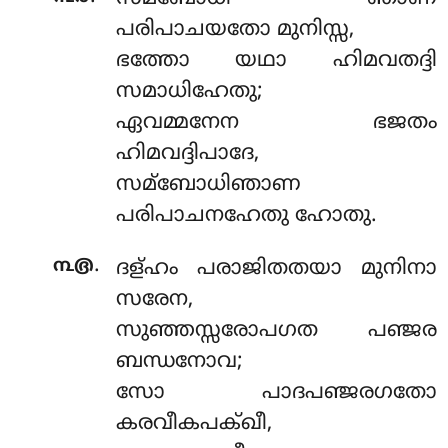
പരിപാചയതോ മുനിസ്സ,
ഭത്തോ യഥാ ഹിമവതദ്ദി
സമാധിഹേതു;
ഏവമ്മനേന ഭജതം
ഹിമവദ്ദിപാദേ,
സമ്ബോധിഞാണ
പരിപാചനഹേതു ഹോതു.
.
൩൫
ദള്ഹം പരാജിതതയാ മുനിനാ
സരേന,
സുഞ്ഞസ്സരോപഗത പഞ്ജര
ബന്ധനോവ;
സോ പാദപഞ്ജരഗതോ
കരവീകപക്ഖീ,