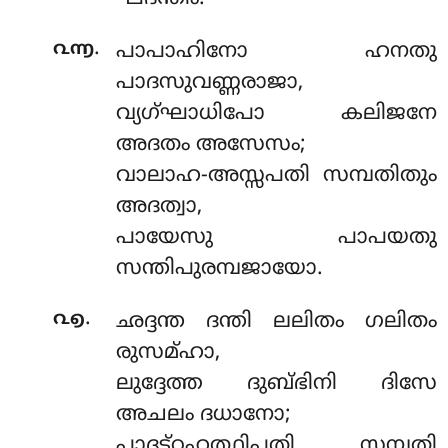
.
൨൬
പാപാഹിനോ ഹനതു
പാദസുവണ്ണരാജാ,
വ്യഗ്ഘാധിപോ കലിജനേ
അദതം അസേസം;
വാലാഹ-അസ്സപതി സമ്പതിതും
അദത്വാ,
പായേസു പാപയതു
സന്തിപുരമ്പജായോ.
.
൨൭
ഛദ്ദന്ത ദന്തി ലലിതം ഗലിതം
രുസമ്ഹാ,
ലുദ്ദേത്ത ദുബ്ഭിനി ദിസേ
അചലം ദധാനോ;
പാദട്ഠഹത്ഥിപതി സമ്പതി