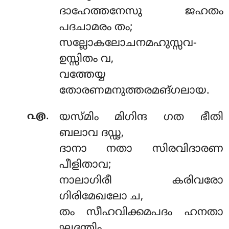
ദാഹേത്തനേസു ജഹതം
പദചാമരം തം;
സല്ലോകലോചനമഹുസ്സവ-
ഉസ്സിതം വ,
വത്തേയ്യ
തോരണമനുത്തരമങ്ഗലായ.
.
൨൫
യസ്മിം മിഗിന്ദ ഗത ഭീതി
ബലാവ ദഡ്ഢ,
ദാനാ നതാ സിരവിദാരണ
പീളിതാവ;
നാലാഗിരീ കരിവരോ
ഗിരിമേഖലോ ച,
തം സീഹവിക്കമപദം ഹനതാ
ഘദന്തിം.