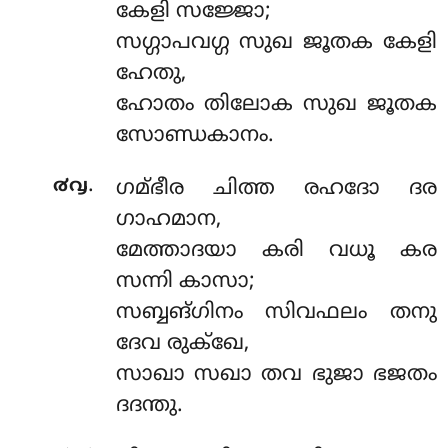
കേളി സജ്ജോ;
സഗ്ഗാപവഗ്ഗ സുഖ ജൂതക കേളി
ഹേതു,
ഹോതം തിലോക സുഖ ജൂതക
സോണ്ഡകാനം.
.
൪൮
ഗമ്ഭീര ചിത്ത രഹദോ ദര
ഗാഹമാന,
മേത്താദയാ കരി വധൂ കര
സന്നി കാസാ;
സബ്ബങ്ഗിനം സിവഫലം തനു
ദേവ രുക്ഖേ,
സാഖാ സഖാ തവ ഭുജാ ഭജതം
ദദന്തു.