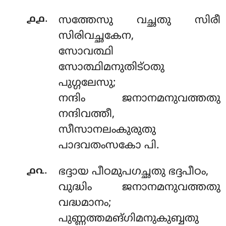
.
൧൧
സത്തേസു വച്ഛതു സിരീ
സിരിവച്ഛകേന,
സോവത്ഥി
സോത്ഥിമനുതിട്ഠതു
പുഗ്ഗലേസു;
നന്ദിം ജനാനമനുവത്തതു
നന്ദിവത്തീ,
സീസാനലംകുരുതു
പാദവതംസകോ പി.
.
൧൨
ഭദ്ദായ പീഠമുപഗച്ഛതു ഭദ്ദപീഠം,
വുദ്ധിം ജനാനമനുവത്തതു
വദ്ധമാനം;
പുണ്ണത്തമങ്ഗിമനുകുബ്ബതു