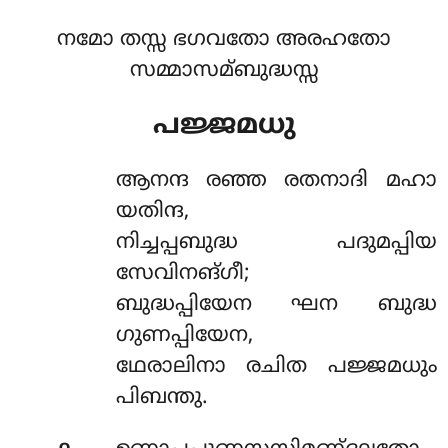
നമോ തസ്സ ഭഗവതോ അരഹതോ
സമ്മാസമ്ബുദ്ധസ്സ
പജ്ജമധു
ആനന്ദ രഞ്ഞ രതനാദി മഹാ
യതിന്ദ,
നിച്ചപ്പബുദ്ധ പദുമപ്പിയ
സേവിനങ്ഗീ;
ബുദ്ധപ്പിയേന ഘന ബുദ്ധ
ഗുണപ്പിയേന,
ഥേരാലിനാ രചിത പജ്ജമധും
പിബന്തു.
.