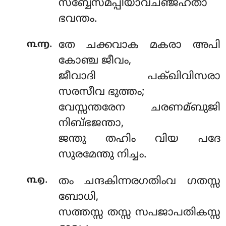
സബ്ബേസമപ്പീയാവചഞ്ജഹതാ
ഭവന്തം.
.
൩൬
തേ ചക്കവാക മകരാ അപി
കോഞ്ച ജീവം,
ജീവാദി പക്ഖിവിസരാ
സരസീവ ഭുത്തം;
വേസ്സന്തരേന ചരണമ്ബുജി
നിബ്ഭജന്താ,
ജന്തു തഹിം വിയ പദേ
സുരമേന്തു നിച്ചം.
.
൩൭
തം ചന്ദകിന്നരഗതിംവ ഗതസ്സ
ബോധി,
സത്തസ്സ തസ്സ സപജാപതികസ്സ