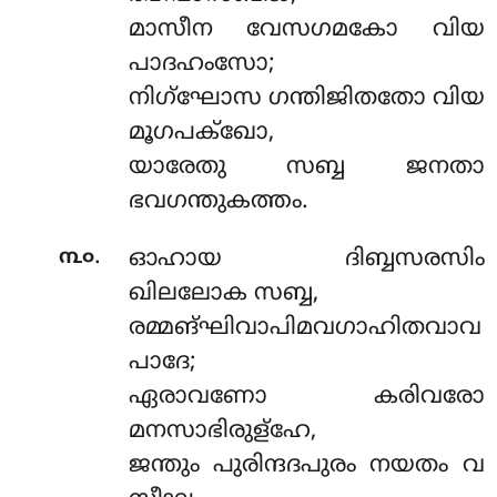
മാസീന വേസഗമകോ വിയ
പാദഹംസോ;
നിഗ്ഘോസ ഗന്തിജിതതോ വിയ
മൂഗപക്ഖോ,
യാരേതു സബ്ബ ജനതാ
ഭവഗന്തുകത്തം.
.
൩൦
ഓഹായ ദിബ്ബസരസിം
ഖിലലോക സബ്ബ,
രമ്മങ്ഘിവാപിമവഗാഹിതവാവ
പാദേ;
ഏരാവണോ കരിവരോ
മനസാഭിരുള്ഹേ,
ജന്തും പുരിന്ദദപുരം നയതം വ