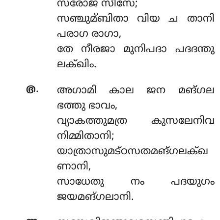
സരോജ സീസേ;
സഞ്ചുമ്ബിതാ വിയ ച താനി
പരാഗ രാഗാ,
തേ നീരജാ മുനിപദാ പദദന്തു
ലക്ഖിം.
.
൫
അഗാമി കാല ജന മങ്ഗല
ഭത്തു ഭാവം,
വ്യാകത്തുമത്ര കുസലേനിവ
നിമ്മിതാനി;
യാത്രാസുമട്ഠസതമങ്ഗലക്ഖ
ണാനി,
സാധേതു നം പദയുഗം
ജയമങ്ഗലാനി.