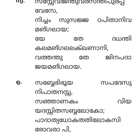
.
൬
സസ്സേവിജന്തുവരസന്തിപുരപ്പ
വേസേ,
നിച്ചം സുസജ്ജ ഠപിതാനിവ
മങ്ഗലായ;
യേ തേ ദധന്തി
കലമങ്ഗലലക്ഖണാനി,
വത്തന്തു തേ ജിനപദാ
ജയമങ്ഗലായ.
.
൭
സബ്ബേഭിഭൂയ സപദേസു
നിപാതനസ്സ,
സഞ്ഞാണകം വിയ
യദസ്സിതസബ്ബലോകോ;
പാദാത്യധോകതതിലോകസി
രോവരാ പി,