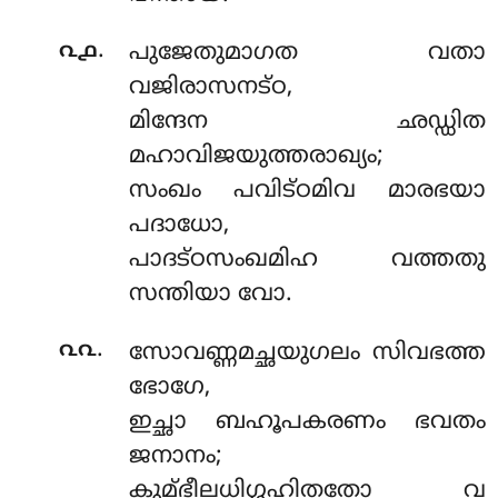
.
൨൧
പുജേതുമാഗത വതാ
വജിരാസനട്ഠ,
മിന്ദേന ഛഡ്ഡിത
മഹാവിജയുത്തരാഖ്യം;
സംഖം പവിട്ഠമിവ മാരഭയാ
പദാധോ,
പാദട്ഠസംഖമിഹ വത്തതു
സന്തിയാ വോ.
.
൨൨
സോവണ്ണമച്ഛയുഗലം സിവഭത്ത
ഭോഗേ,
ഇച്ഛാ ബഹൂപകരണം ഭവതം
ജനാനം;
കുമ്ഭീലധിഗ്ഗഹിതതോ വ