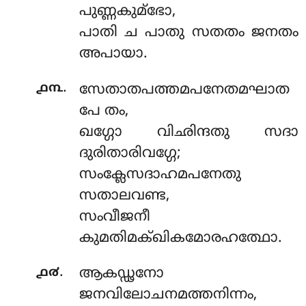
പുണ്ണകുമ്ഭോ,
പാതി ച പാതു സതതം ജനതം
അപായാ.
.
൧൩
സേതാതപത്തമപനേതമഘാത
പേ തം,
ഖഗ്ഗോ വിഛിന്ദതു സദാ
ദുരിതാരിവഗ്ഗേ;
സംക്ലേസദാഹമപനേതു
സതാലവണ്ട,
സംവീജനീ
കുമതിമക്ഖികമോരഹത്ഥോ.
.
൧൪
ആകഡ്ഢനോ
ജനവിലോചനമത്തനിന്നം,