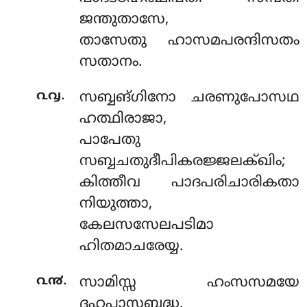
ജന്തുതാസേ,
താസേതു ഹാസമപരന്ദിസതം
സതാനം.
.
൨൮
സബ്ബങ്ഗിനോ ചരണുപോസഥ
ഹത്ഥിരാജാ,
പാപേതു
സബ്ബചതുദീപികരജ്ജലക്ഖിം;
കിത്തീവ പാദപരിചാരികതാ
നിയുത്താ,
കേലസസേലപടിമാ
ഹിതമാചരേയ്യ.
.
൨൯
സാമിസ്സ ഹംസസമയേ
ദഹപാസബദ്ധ,