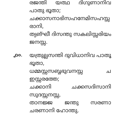
രജന്തി യത്ഥ ദിഗുണാനിവ
പാതു ഭൂതാ;
ചക്കാസനാഭിസഹനേമിസഹസ്സ
രാനി,
ത്യങ്ഘീ ദിസന്തു സകലിസ്സരിയം
ജനസ്സ.
.
൧൦
യത്രുല്ലസന്തി ദുവിധാനിവ പാതൂ
ഭൂതാ,
ധമ്മസ്സസബ്ബഭുവനസ്സ ച
ഇസ്സരത്തേ;
ചക്കാനി ചക്കസദിസാനി
സുദസ്സനസ്സ,
താനജ്ജ ജന്തു സരണാ
ചരണാനി ഹോന്തു.