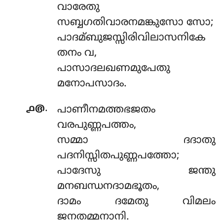
വാരേതു
സബ്ബഗതിവാരനമങ്കുസോ സോ;
പാദമ്ബുജസ്സിരിവിലാസനികേ
തനം വ,
പാസാദലഖണമുപേതു
മനോപസാദം.
.
൧൫
പാണീനമത്തഭജതം
വരപുണ്ണപത്തം,
സമ്മാ ദദാതു
പദനിസ്സിതപുണ്ണപത്തോ;
പാദേസു ജന്തു
മനബന്ധനദാമഭൂതം,
ദാമം ദമേതു വിമലം
ജനതമ്മനാനി.