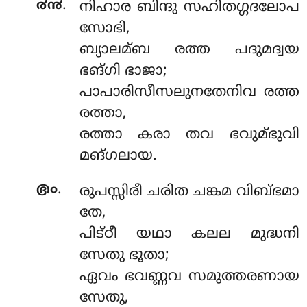
.
൪൯
നിഹാര ബിന്ദു സഹിതഗ്ഗദലോപ
സോഭി,
ബ്യാലമ്ബ രത്ത പദുമദ്വയ
ഭങ്ഗി ഭാജാ;
പാപാരിസീസലുനതേനിവ രത്ത
രത്താ,
രത്താ കരാ തവ ഭവുമ്ഭുവി
മങ്ഗലായ.
.
൫൦
രുപസ്സിരീ ചരിത ചങ്കമ വിബ്ഭമാ
തേ,
പിട്ഠീ യഥാ കലല മുദ്ധനി
സേതു ഭൂതാ;
ഏവം ഭവണ്ണവ സമുത്തരണായ
സേതു,