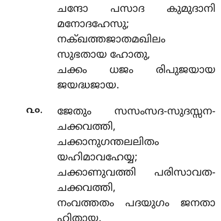
ചന്ദോ പസാദ കുമുദാനി
മനോദഹേസു;
നക്ഖത്തജാതമഖിലം
സുഭതായ ഹോതു,
ചക്കം ധജം രിപുജയായ
ജയദ്ധജായ.
.
൨൦
ജേതും സസംസദ-സുദസ്സന-
ചക്കവത്തി,
ചക്കാനുഗന്തലലിതം
യഹിമാവഹേയ്യ;
ചക്കാണുവത്തി പരിസാവത-
ചക്കവത്തി,
നംവത്തതം പദയുഗം ജനതാ
ഹിതായ.