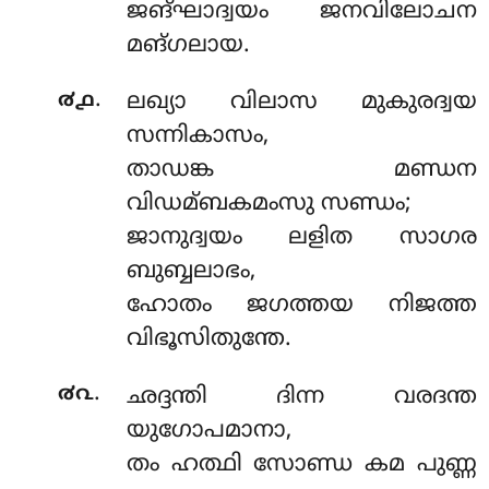
ജങ്ഘാദ്വയം ജനവിലോചന
മങ്ഗലായ.
.
൪൧
ലഖ്യാ വിലാസ മുകുരദ്വയ
സന്നികാസം,
താഡങ്ക മണ്ഡന
വിഡമ്ബകമംസു സണ്ഡം;
ജാനുദ്വയം ലളിത സാഗര
ബുബ്ബലാഭം,
ഹോതം ജഗത്തയ നിജത്ത
വിഭൂസിതുന്തേ.
.
൪൨
ഛദ്ദന്തി ദിന്ന വരദന്ത
യുഗോപമാനാ,
തം ഹത്ഥി സോണ്ഡ കമ പുണ്ണ