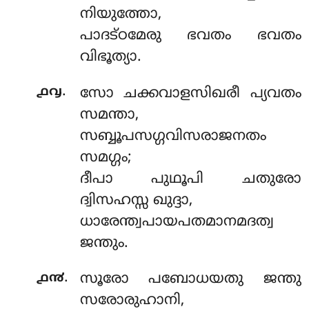
നിയുത്തോ,
പാദട്ഠമേരു ഭവതം ഭവതം
വിഭൂത്യാ.
.
൧൮
സോ ചക്കവാളസിഖരീ പ്യവതം
സമന്താ,
സബ്ബൂപസഗ്ഗവിസരാജനതം
സമഗ്ഗം;
ദീപാ പുഥൂപി ചതുരോ
ദ്വിസഹസ്സ ഖുദ്ദാ,
ധാരേന്ത്വപായപതമാനമദത്വ
ജന്തും.
.
൧൯
സൂരോ പബോധയതു ജന്തു
സരോരുഹാനി,