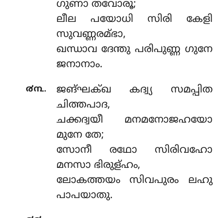
ഗുണാ തവോരൂ;
ലീല പയോധി സിരി കേളി
സുവണ്ണരമ്ഭാ,
ഖന്ധാവ ദേന്തു പരിപുണ്ണ ഗുനേ
ജനാനാം.
.
൪൩
ജങ്ഘക്ഖ കദ്വ്യ സമപ്പിത
ചിത്തപാദ,
ചക്കദ്വയീ മനമനോജഹയോ
മുനേ തേ;
സോനീ രഥോ സിരിവഹോ
മനസാ ഭിരുള്ഹം,
ലോകത്തയം സിവപുരം ലഹു
പാപയാതു.