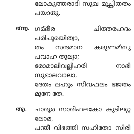
ലോകുത്തരാദി സുഖ മുച്ഛിതതം
പയാതു.
.
൪൬
ഗമ്ഭീര ചിത്തരഹദം
പരിപൂരയിത്വാ,
തം സന്ദമാന കരുണമ്ബു
പവാഹ തുല്യാ;
രോമാലിവല്ലിഹരി നാഭി
സുഭാലവാലാ,
ദേതം ലഹും സിവഫലം ഭജതം
മുനേ തേ.
.
൪൭
ചാരൂര സാരിഫലകോ കുടിലഗ്ഗ
ലോമ,
പന്തീ വിഭത്തി സഹിതോ സിരി