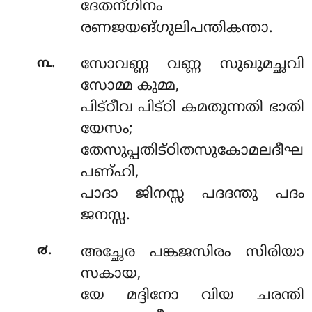
ദേതന്ഗിനം
രണജയങ്ഗുലിപന്തികന്താ.
.
൩
സോവണ്ണ വണ്ണ സുഖുമച്ഛവി
സോമ്മ കുമ്മ,
പിട്ഠീവ പിട്ഠി കമതുന്നതി ഭാതി
യേസം;
തേസുപ്പതിട്ഠിതസുകോമലദീഘ
പണ്ഹി,
പാദാ ജിനസ്സ പദദന്തു പദം
ജനസ്സ.
.
൪
അച്ഛേര പങ്കജസിരം സിരിയാ
സകായ,
യേ മദ്ദിനോ വിയ ചരന്തി