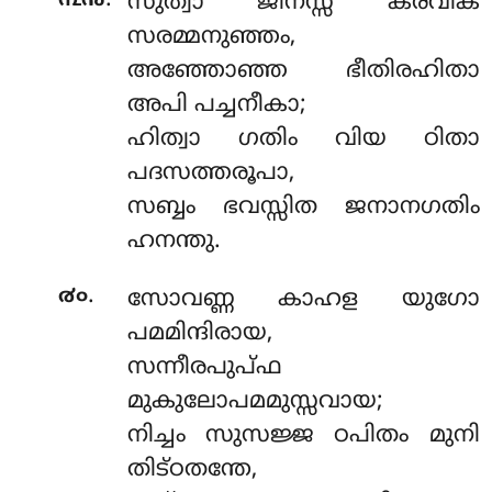
.
൩൯
സുത്വാ ജിനസ്സ കരവീക
സരമ്മനുഞ്ഞം,
അഞ്ഞോഞ്ഞ ഭീതിരഹിതാ
അപി പച്ചനീകാ;
ഹിത്വാ ഗതിം വിയ ഠിതാ
പദസത്തരൂപാ,
സബ്ബം ഭവസ്സിത ജനാനഗതിം
ഹനന്തു.
.
൪൦
സോവണ്ണ കാഹള യുഗോ
പമമിന്ദിരായ,
സന്നീരപുപ്ഫ
മുകുലോപമമുസ്സവായ;
നിച്ചം സുസജ്ജ ഠപിതം മുനി
തിട്ഠതന്തേ,