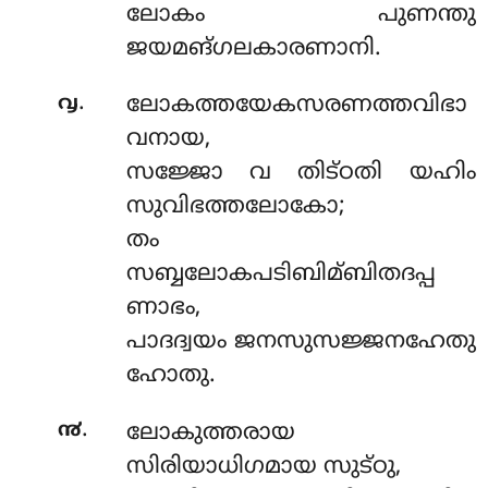
ലോകം പുണന്തു
ജയമങ്ഗലകാരണാനി.
.
൮
ലോകത്തയേകസരണത്തവിഭാ
വനായ,
സജ്ജോ വ തിട്ഠതി യഹിം
സുവിഭത്തലോകോ;
തം
സബ്ബലോകപടിബിമ്ബിതദപ്പ
ണാഭം,
പാദദ്വയം ജനസുസജ്ജനഹേതു
ഹോതു.
.
൯
ലോകുത്തരായ
സിരിയാധിഗമായ സുട്ഠു,