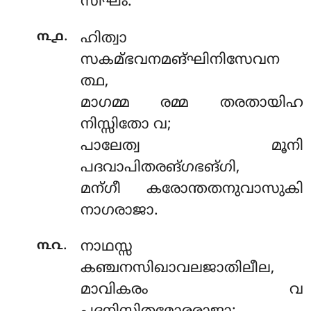
സീഘം.
.
൩൧
ഹിത്വാ
സകമ്ഭവനമങ്ഘിനിസേവന
ത്ഥ,
മാഗമ്മ രമ്മ തരതായിഹ
നിസ്സിതോ വ;
പാലേത്വ മൂനി
പദവാപിതരങ്ഗഭങ്ഗി,
മന്ഗീ കരോന്തതനുവാസുകി
നാഗരാജാ.
.
൩൨
നാഥസ്സ
കഞ്ചനസിഖാവലജാതിലീല,
മാവികരം വ