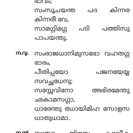
ഭാവം;
സംസൂചയന്ത പദ കിന്നര
കിന്നരീ വേ,
സാമഗ്ഗിമഗ്ഗ പടി പത്തിസു
പാപയന്തു.
.
൩൮
സംരാജധാനിമുസഭോ വഹതഗ്ഗ
ഭാരം,
പീതിപ്പയോ പജനയേയ്യ
സവച്ഛധേനു;
സസ്സേവിനോ അഭിരമേന്തു
ഛകാമസഗ്ഗാ,
ധാരേന്തു ഝായിമിഹ സോളസ
ധാതുധാമാ.