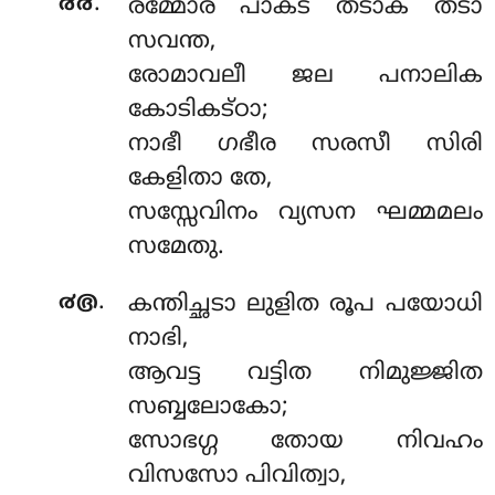
.
൪൪
രമ്മോര പാകട തടാക തടാ
സവന്ത,
രോമാവലീ ജല പനാലിക
കോടികട്ഠാ;
നാഭീ ഗഭീര സരസീ സിരി
കേളിതാ തേ,
സസ്സേവിനം വ്യസന ഘമ്മമലം
സമേതു.
.
൪൫
കന്തിച്ഛടാ ലുളിത രൂപ പയോധി
നാഭി,
ആവട്ട വട്ടിത നിമുജ്ജിത
സബ്ബലോകോ;
സോഭഗ്ഗ തോയ നിവഹം
വിസസോ പിവിത്വാ,