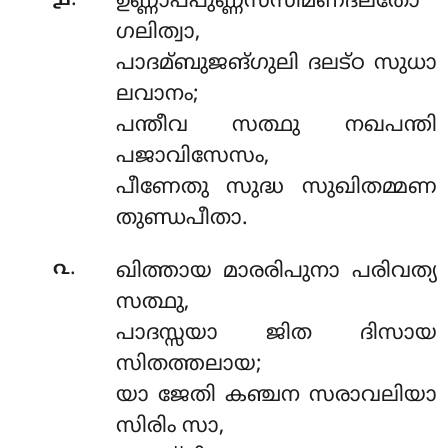
൧
ഉണ്ണാപപുണ്ണസസിമണ്ദലതോ
ഗലിത്വാ,
പാദമ്ബുജങ്ഗുലി ദലട്ഠ സുധാ
ലവാനം;
പന്തീവ സത്ഥു നഖപന്തി
പജാവിസേസം,
പീണേതു സുദ്ധ സുഖിതമ്മണ
തുണ്ഡപീതാ.
.
൨
ഖിത്തായ മാരരിപുനാ പരിവത്യ
സത്ഥു,
പാദസ്സയാ ജിത ദിസായ
സിതത്തലായ;
യാ ജേതി കഞ്ചന സരാവലിയാ
സിരിം സാ,