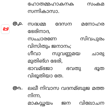
ഹോതമ്മഹാകനക സംകമ
സന്നികാസാ.
.
൫൧
സദ്ധമ്മ ദേസന മനോഹര
📜
ഭേരിനാദ,
സംചാരണേ സിവപുരം
വിസിതും ജനാനം;
ഗീവാ സുവണ്ണമയ ചാരു
മുതിങ്ഗ ഭേരി,
ഭാവമ്ഭജാ ഭവതു ഭൂത
വിഭൂതിയാ തേ.
.
൫൨
ലഖീ നിവാസ വദനമ്ബുജ മത്ത
നിന്ന,
മാകഡ്ഢയം ജന വിലോചന