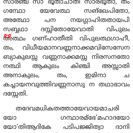
സാരഞ്ച സാ ഭൂതാചാതി സാരഭൂതാ, തം
ഗന്ഥോ യേവേത്ഥ സങ്ഖേപിതോ,
അത്ഥോ പന നയഗ്ഗാഹിതതായപി
സബ്ബഥാ ദസ്സിതോയേവാതി
വിപുലം
📜
അത്ഥം ഗണ്ഹാതീതി വിപുലത്ഥഗാഹീ,
തം, വിധീയമാനവണ്ണനാക്കമവിസേസേന
ബ്യാകുലസ്സ വണ്ണനാക്കമസ്സ നിരസനതോ
നത്ഥി ആകുലം കിഞ്ചി അസ്സാതി
അനാകുലം, തം, ഇമിനാ ച
കച്ചായനവുത്തിവണ്ണനാസു ന തഥാഭാവം
ദസ്സേതി.
തദേവമധികതത്തായേവായമാചരി
യോ ഗന്ഥാരമ്ഭേ’മഹാദയോ
യോ’തിആദികേ പടിപജ്ജിത്വാ ദാനി