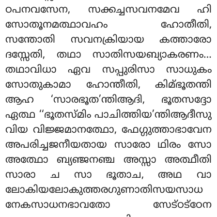
ഠപനവസേന, സക്കച്ചസവനമേവ ഹി
സോതൂനമത്ഥാവഹം ഹോതീതി,
സന്തോതി സവനക്രിയായ കത്താരോ
ദസ്സേതി, തഥാ സാതിസയബ്യാകരണം…
തഥാവിധാ ഏവ സപ്പുരിസാ സാധുകം
സോതുകാമാ ഹോന്തീതി, കിമ്ഭൂതന്തി
ആഹ ‘സാരഭൂത’ന്തിആദി, ഭൂതസദ്ദോ
ഏത്ഥ ‘‘ഭൂതസ്മിം പാചിത്തിയ’ന്തിആദീസു
വിയ വിജ്ജമാനത്ഥോ, ഫേഗ്ഗുത്താഭാവേന
അപരിച്ചജനീയതായ സാരോ ഥിരം സോ
അത്ഥോ ബ്യഞ്ജനഞ്ച അസ്സാ അത്ഥീതി
സാരാ ച സാ ഭൂതാച, അഥ വാ
ലോകിയലോകുത്തരഗുണാതിസയസാധ
നേകസാധനഭാവതോ സേട്ഠട്ഠേന