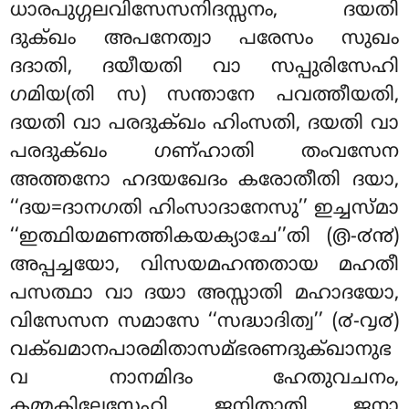
ധാരപുഗ്ഗലവിസേസനിദസ്സനം, ദയതി
ദുക്ഖം അപനേത്വാ പരേസം സുഖം
ദദാതി, ദയീയതി വാ സപ്പുരിസേഹി
ഗമിയ(തി സ) സന്താനേ പവത്തീയതി,
ദയതി വാ പരദുക്ഖം ഹിംസതി, ദയതി വാ
പരദുക്ഖം ഗണ്ഹാതി തംവസേന
അത്തനോ ഹദയഖേദം കരോതീതി ദയാ,
‘‘ദയ=ദാനഗതി ഹിംസാദാനേസു’’ ഇച്ചസ്മാ
‘‘ഇത്ഥിയമണത്തികയക്യാചേ’’തി (൫-൪൯)
അപ്പച്ചയോ, വിസയമഹന്തതായ
മഹതീ
പസത്ഥാ വാ ദയാ അസ്സാതി മഹാദയോ,
വിസേസന സമാസേ ‘‘സദ്ധാദിത്വ’’ (൪-൮൪)
വക്ഖമാനപാരമിതാസമ്ഭരണദുക്ഖാനുഭ
വ നാനമിദം ഹേതുവചനം,
കമ്മകിലേസേഹി ജനിതാതി ജനാ