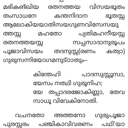
മഭികങ്ഖിയ രതനത്തയ വിസയഭൂതം
തംസാധനേ കന്തനിദാന ഭൂതസ്സ
ആലോകിയയാതിസയഗുണവിസേസയു
ത്തസ്സ മഹതോ പ്യതിമഹനീയസ്സ
രതനത്തയസ്സ സപ്പസാദാനുരൂപം
പൂജാവിസയം തദനുസ്സ(രണം കത്വാ)
ഗുരുസന്നിയോഗമനുട്ഠാതും–
കിന്തേഹി പാദസുസ്സൂസാ,
യേസം നത്ഥി ഗുരൂനിഹ;
യേ തപ്പാദരജോകിണ്ണാ, തേവ
സാധൂ വിവേകിനോതി.
വചനതോ അത്തനോ ഗുരുപൂജാ
പുരസ്സരം പഞ്ചികാവിവരണം പഥി’യാ