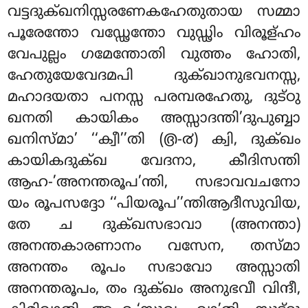
വട്ടദുക്ഖനിസ്സരണേകഹേതുതായ സമ്മാ
പൂരേന്തോ വഡ്ഢേന്തോ വുഡ്ഢിം വിരൂള്ഹം
വേപുല്ലം ഗമേന്തോതി വുത്തം ഹോതി,
ഹേതുയേവേദമപി ദുക്ഖാനുഭവനസ്സ,
മഹാദയതാ പനസ്സ പരമ്പരഹേതു, ദുട്ഠു
ഖനതി കായികം അസ്സാദന്തി’ദുപുബ്ബാ
ഖനിസ്മാ’ ‘‘ക്വീ’’തി (൫-൪) ക്വി, ദുക്ഖം
കായികദുക്ഖ വേദനാ, കീദിസന്തി
ആഹ-’അനന്തരൂപ’ന്തി, സഭാവവചനോ
യം രൂപസദ്ദോ ‘‘പിയരൂപ’’ന്തിആദീസുവിയ,
തേ ച ദുക്ഖസഭാവാ (അനന്താ)
അനന്തകാരണാനം വസേന, തസ്മാ
അനന്തം രൂപം സഭാവോ അസ്സാതി
അനന്തരൂപം, തം ദുക്ഖം അനുഭവീ വിന്ദീ,