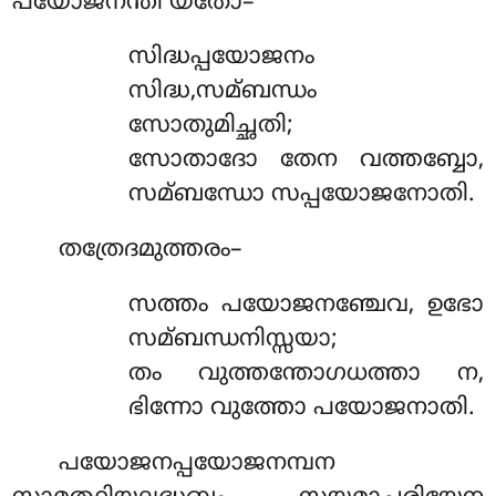
പയോജനന്തി യതോ–
സിദ്ധപ്പയോജനം
സിദ്ധ,സമ്ബന്ധം
സോതുമിച്ഛതി;
സോതാദോ തേന വത്തബ്ബോ,
സമ്ബന്ധോ സപ്പയോജനോതി.
തത്രേദമുത്തരം–
സത്തം പയോജനഞ്ചേവ, ഉഭോ
സമ്ബന്ധനിസ്സയാ;
തം വുത്തന്തോഗധത്താ ന,
ഭിന്നോ വുത്തോ പയോജനാതി.
പയോജനപ്പയോജനമ്പന