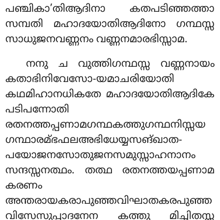
പഞ്ചികാ’തിആദിനാ കതപടിഞ്ഞത്താ
സമ്പതി മഹാദയോതിആദിനോ ഗന്ഥസ്സ
സാധുജനവണ്ണനം വണ്ണനമാരഭിസ്സാമ.
നനു ച വുത്തിഗന്ഥസ്സ വണ്ണനായം
കതാഭിനിവേസോ-യമാചരിയോതി
കഥമിഹാനധികതേ മഹാദയോതിആദികേ
പടിപന്നോതി
രതനത്തപ്പണാമഗന്ഥകത്തുഗന്ഥനിസ്സയ
ഗന്ഥാരമ്ഭഫലഅഭിധേയ്യസങ്ഖാത-
പയോജനസോതുജനസമുസ്സാഹനാനം
സന്ദസ്സനത്ഥം. തത്ഥ രതനത്തയപ്പണാമ
കരണം
അന്തരായകരാപുഞ്ഞവിഘാതകരപുഞ്ഞ
വിസേസുപ്പാദനേന കത്തു മിച്ഛിതസ്സ