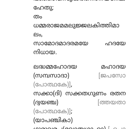
ഹേതു;
തം
ധമ്മരാജമമലുജ്ജലകിത്തിമാ
ലം,
സാമോദമാദരമയേ ഹദയേ
നിധായ.
ലദ്ധമ്മഹോദയ മഹാദയ
(സമ്പസാദാ)
[ജപസോ
(പോത്ഥകേ)]
,
സക്കാ(ദി) സക്കതഗുണം രതന
(ദ്വയഞ്ച)
[ത്തയതാ
(പോത്ഥകേ)]
;
(യാപഞ്ചികാ)