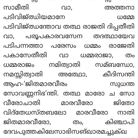
സാമീതി വാ, അത്തനാ
പടിവിജ്ഝിയമാനേ ധമ്മേ
പടിവിജ്ഝന്തോവ തത്ഥ രാജതി ദിപ്പതീതി
വാ, പരൂപകാരവസേന തദത്ഥായേവ
പടിപന്നത്താ പരേസം ധമ്മം രാജേതി
പകാസേതീതി വാ ധമ്മരാജാ, തം
ധമ്മരാജം നമിത്വാതി സമ്ബന്ധോ,
നമസ്സിത്വാതി അത്ഥോ, കീദിസന്തി
ആഹ-‘ജിതമാരവീരം സുധന്ത
സോവണ്ണനിഭ’ന്തി. തത്ഥ മാരോ ച സോ
വീരോചാതി മാരവീരോ ജിതോ
വിദ്തേധസ്തബലോ മാരവീരോ നാതി
ജിതമാരവീരോ, തം, കിഞ്ചാപി
ദേവപുത്തകിലേസാഭിസങ്ഖാരമച്ചുക്ഖ