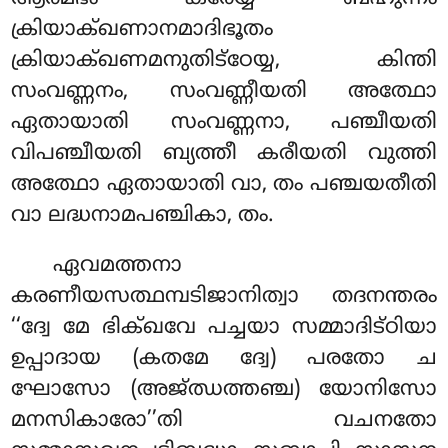
ക്രിയാക്ഖണാനമാദിഭൂതം
ക്രിയാക്ഖണമനുതിട്ഠേയ്യ, കിന്തി
സംവണ്ണനം, സംവണ്ണീയതി അത്ഥോ
ഏതായാതി സംവണ്ണനാ, പഞ്ചീയതി
വിപഞ്ചീയതി ബ്യത്തീ കരീയതി വുത്തി
അത്ഥോ ഏതായാതി വാ, തം പഞ്ചയതീതി
വാ ലദ്ധനാമപഞ്ചികാ, തം.
ഏവമത്തനാ
കരണീയസത്ഥമ്പടിജാനിത്വാ തദനന്തരം
‘‘ദ്വേ മേ ഭിക്ഖവേ പച്ചയാ സമ്മാദിട്ഠിയാ
ഉപ്പാദായ (കതമേ ദ്വേ) പരതോ ച
ഘോസോ (അജ്ഝത്തഞ്ച) യോനിസോ
മനസികാരോ’’തി വചനതോ