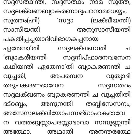
സദ്ദസത്ഥ’ന്തി, സദ്ദസത്ഥം നാമ സുത്ത,
സദ്ദലക്ഖണബ്യാകരണാദ്യപരനാമധേയ്യം,
സുത്തം(ഹി) ‘സദ്ദാ (ലക്ഖീയന്തി)
സാസീയന്തി അനുസാസീയന്തി
പകതിപ്പച്ചയാദിവിഭാഗകപ്പനായ
ഏതേനാ’തി സദ്ദലക്ഖണന്തി ച
‘ബ്യാകരീയന്തി സദ്ദനിപ്ഫാദനവസേന
കഥീയന്തി ഏതേനാ’തി ബ്യാകരണന്തി ച
വുച്ചതി, അപരമ്പന വുത്യാദി
തദുപകരണഭാവേന സദ്ദസത്ഥം
സദ്ദലക്ഖണം ബ്യാകരണന്തി ച വുച്ചതീതി
ദട്ഠബ്ബം, അനുനന്തി തബ്ബിസേസനം,
അസേസലക്ഖിയോപസങ്ഗാഹകഭാവേ
ന വത്തബ്ബസ്സാപരസ്സാഭാവാ സമ്പുണ്ണന്തി
അത്ഥോ, അഥാതി അനന്തരത്ഥേ