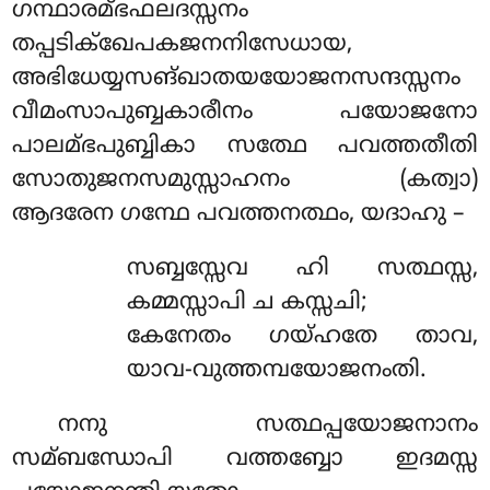
ഗന്ഥാരമ്ഭഫലദസ്സനം
തപ്പടിക്ഖേപകജനനിസേധായ,
അഭിധേയ്യസങ്ഖാതയയോജനസന്ദസ്സനം
വീമംസാപുബ്ബകാരീനം പയോജനോ
പാലമ്ഭപുബ്ബികാ സത്ഥേ പവത്തതീതി
സോതുജനസമുസ്സാഹനം (കത്വാ)
ആദരേന ഗന്ഥേ പവത്തനത്ഥം, യദാഹു –
സബ്ബസ്സേവ ഹി സത്ഥസ്സ,
കമ്മസ്സാപി ച കസ്സചി;
കേനേതം ഗയ്ഹതേ താവ,
യാവ-വുത്തമ്പയോജനംതി.
നനു
സത്ഥപ്പയോജനാനം
സമ്ബന്ധോപി വത്തബ്ബോ ഇദമസ്സ