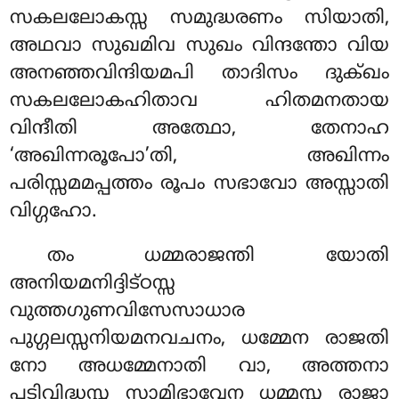
സകലലോകസ്സ സമുദ്ധരണം സിയാതി,
അഥവാ സുഖമിവ സുഖം വിന്ദന്തോ വിയ
അനഞ്ഞവിന്ദിയമപി താദിസം ദുക്ഖം
സകലലോകഹിതാവ ഹിതമനതായ
വിന്ദീതി അത്ഥോ, തേനാഹ
‘അഖിന്നരൂപോ’തി, അഖിന്നം
പരിസ്സമമപ്പത്തം രൂപം സഭാവോ അസ്സാതി
വിഗ്ഗഹോ.
തം ധമ്മരാജന്തി യോതി
അനിയമനിദ്ദിട്ഠസ്സ
വുത്തഗുണവിസേസാധാര
പുഗ്ഗലസ്സനിയമനവചനം, ധമ്മേന രാജതി
നോ അധമ്മേനാതി വാ, അത്തനാ
പടിവിദ്ധസ്സ സാമിഭാവേന ധമ്മസ്സ രാജാ