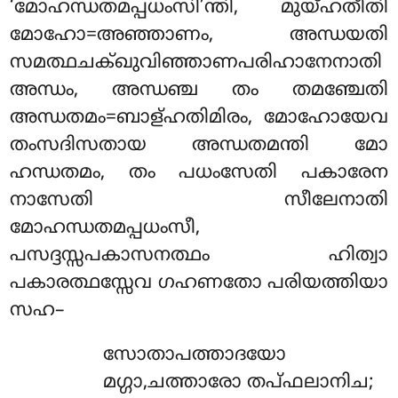
‘മോഹന്ധതമപ്പധംസി’ന്തി, മുയ്ഹതീതി
മോഹോ=അഞ്ഞാണം, അന്ധയതി
സമത്ഥചക്ഖുവിഞ്ഞാണപരിഹാനേനാതി
അന്ധം, അന്ധഞ്ച തം തമഞ്ചേതി
അന്ധതമം=ബാള്ഹതിമിരം, മോഹോയേവ
തംസദിസതായ അന്ധതമന്തി മോ
ഹന്ധതമം, തം പധംസേതി പകാരേന
നാസേതി സീലേനാതി
മോഹന്ധതമപ്പധംസീ,
പസദ്ദസ്സപകാസനത്ഥം ഹിത്വാ
പകാരത്ഥസ്സേവ ഗഹണതോ പരിയത്തിയാ
സഹ–
സോതാപത്താദയോ
മഗ്ഗാ,ചത്താരോ തപ്ഫലാനിച;