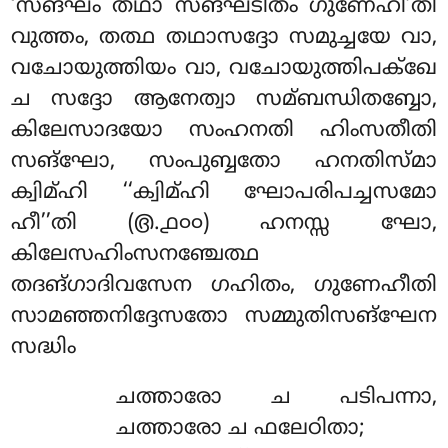
‘സങ്ഘം തഥാ സങ്ഘടിതം ഗുണേഹീ’തി
വുത്തം, തത്ഥ തഥാസദ്ദോ സമുച്ചയേ വാ,
വചോയുത്തിയം വാ, വചോയുത്തിപക്ഖേ
ച സദ്ദോ ആനേത്വാ സമ്ബന്ധിതബ്ബോ,
കിലേസാദയോ സംഹനതി ഹിംസതീതി
സങ്ഘോ, സംപുബ്ബതോ ഹനതിസ്മാ
ക്വിമ്ഹി ‘‘ക്വിമ്ഹി ഘോപരിപച്ചസമോ
ഹീ’’തി (൫.൧൦൦) ഹനസ്സ ഘോ,
കിലേസഹിംസനഞ്ചേത്ഥ
തദങ്ഗാദിവസേന ഗഹിതം, ഗുണേഹീതി
സാമഞ്ഞനിദ്ദേസതോ സമ്മുതിസങ്ഘേന
സദ്ധിം
ചത്താരോ ച പടിപന്നാ,
ചത്താരോ ച ഫലേഠിതാ;