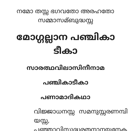
നമോ തസ്സ ഭഗവതോ അരഹതോ
സമ്മാസമ്ബുദ്ധസ്സ
മോഗ്ഗല്ലാന പഞ്ചികാ
ടീകാ
സാരത്ഥവിലാസിനീനാമ
പഞ്ചികാടീകാ
പണാമാദികഥാ
വിജ്ജാധനസ്സ
സമനുസ്സരണമ്പി
യസ്സ,
പഞ്ഞാവിസുദ്ധരതനാനയനേക