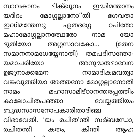
സാവകാനം ഭിക്ഖൂനം ഇദ്ധിമന്താനം
യദിദം മോഗ്ഗല്ലാനോ’’തി ഭഗവതാ
ഇദ്ധിമന്തേസു ഏതദഗ്ഗേ ഠപിതോ
മഹാമോഗ്ഗല്ലാനത്ഥേരോ നാമ യോ
ദുതിയോ അഗ്ഗസാവകോ… (തേന
സമാനനാമധേയ്യേനാതി) തമപദിസന്തോ-
യമാചരിയോ അനുദ്ധതഭാവേന
ഉജുനാക്കമേന നാമാദികമവത്വാ
വങ്കവുത്തിയാ അത്തനോ മോഗ്ഗല്ലാനോതി
നാമം മഹാസാമിട്ഠാനന്തരപ്പത്തിം
കാലോചിതപഞ്ഞാ വേയ്യത്തിയം
ബുദ്ധസാസനോപകാരിതാദിഞ്ച
വിഭാവേതി. ‘യം രചിത’ന്തി സമ്ബന്ധോ,
രചിതന്തി കതം, കിന്തി ആഹ