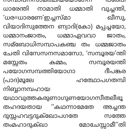
സമ്പാപനസാമത്ഥിയയോഗേന പരേപി
ധാരേന്തി നാമാതി ധമ്മാതി വുച്ചന്തി,
‘ധര=ധാരണേ’ഇച്ചസ്മാ ഖീസു,
വിയാദിസുത്തേന ണ്വാദി(കോ) മപ്പച്ചയോ,
ധമ്മാനംജാതം, ധമ്മാഏവവാ ജാതം,
സമ്ബോധിസമ്പാപകഞ്ച തം ധമ്മജാതം
ചേതി വിസേസനസമാസോ, ‘സമ്പൂരയ’ന്തി
മസ്സേതം കമ്മം, സമ്പൂരയന്തി
പയോഗസമ്പത്തിയോഗാ ദീപങ്കര
(പാദ)മൂലേ ഹത്ഥോപഗതമ്പി
നിബ്ബാനമ്പഹായ
യഥാവുത്തകരുണാഗുണയോഗസീതലീഭൂ
തഹദയതായ ‘‘കഥന്നാമേതേ അച്ചന്ത
ദുസ്സഹവട്ടദുക്ഖോപഗതേ സത്തേ
തംമഹാദുക്ഖാ മോചേസ്സാമീ’’തി