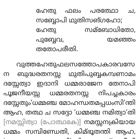
ഹേതു ഫലം പരത്ഥോ ച,
സബ്ബോപി ഥുതിസങ്ഗഹോ;
ഹേതു സമ്ബോധിതോ,
പുബ്ബേവ, യമഞ്ഞം
തതോപരീതി.
വുത്തഹേതുഫലസത്തോപകാരവസേ
ന
ബുദ്ധരതനസ്സ ഥുതിപുബ്ബകമ്പണാമം
ദസ്സേത്വാ ഇദാനി ധമ്മരാജേന തേനാപി
പൂജനീയസ്സ ധമ്മരതനസ്സ നിപച്ചകാരം
ദസ്സേതും‘ധമ്മഞ്ച മോഹന്ധതമപ്പധംസി’ന്തി
ആഹ, തത്ഥ ച സദ്ദോ ‘ധമ്മഞ്ച നമിത്വാ’തി
[നമസ്സിത്വാ (പോത്ഥകേ)]
നമസ്സനക്രിയായ
ധമ്മം സമ്പിണ്ഡേതി, കിമ്ഭൂതന്തി ആഹ,