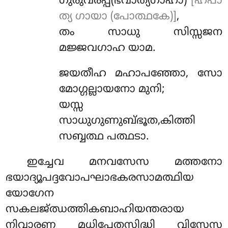
ഗുരുവരപ്പ(ഭവാത്യഗാഹാ)
[ഹപാ
ത്യ ഗായാ (പോത്ഥകേ)]
,
തം സാധു സിസ്സജന
മജ്ജവഗാഹ യാമ.
ജയതീഹ മഹാപഞ്ഞോ, സോ
മോഗ്ഗല്ലായനോ മുനി;
യസ്സ
സാധുഗുണുബ്ഭൂത,കിത്തി
സബ്ബത്ഥ പത്ഥടാ.
ഇച്ചേവ മനവസേസ മത്തനോ
ഭയാദ്യൂപദ്ദവോപഘാഭകരസാമത്ഥിയ
യോഗേന
സകലജ്ഝത്തികബാഹിയന്തരായ
നിവാരണ മധിപ്പേതസിദ്ധി വിസേസ