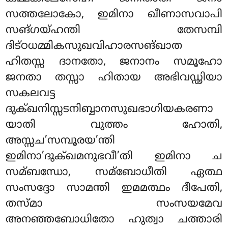
സത്തലോകോ, ഇമിനാ ഖീണാസവാപി
സങ്ഗയ്ഹന്തി തേസമ്പി
ദിട്ഠധമ്മികസുഖവിഹാരസങ്ഖാത
ഹിതസ്സ ദാനതോ, ജനാനം സമൂഹോ
ജനതാ തസ്സാ ഹിതായ അഭിവഡ്ഢിയാ
സകലവട്ട
ദുക്ഖനിസ്സടനിബ്ബാനസുഖഭാഗിയകരണാ
യാതി വുത്തം ഹോതി,
അസ്സച’സമ്പൂരയ’ന്തി
ഇമിനാ’ദുക്ഖമനുഭവീ’തി ഇമിനാ ച
സമ്ബന്ധോ, സമ്ബോധീതി ഏത്ഥ
സംസദ്ദോ സാമന്തി ഇമമത്ഥം ദീപേതി,
തസ്മാ സംസയമേവ
അനഞ്ഞബോധിതോ ഹുത്വാ ചത്താരി