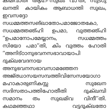
കിമിവാതി ആഹ-‘സുഖം വാ’തി, സുട്ഠു
ഖനതി കായികം ആബാധന്തി
സുഖം,
ഇവസദ്ദോ
സധമ്മത്തസങ്ഖാതോപമാജോതകോ,
സധമ്മത്തഞ്ഹി ഉപമാ, വുത്തഞ്ഹി
‘‘ഉപമാനോപമേയ്യാനം, സധമ്മത്തം
സിയോ പമാ’’തി, കിം വുത്തം ഹോതി
‘‘അനിട്ഠാനുഭവനസഭാവായാപി
ദുക്ഖവേദനായ
അനുഭവനസഭാവസാമഞ്ഞേന
അജ്ഝാസയസമ്പത്തിവിസേസയോഗാ
മഹാകാരുണികസ്സ സുഖേന
സദിസതാപത്തിഹോതീതി ദുക്ഖമ്പി
സമാനം തം സുഖമിവ വിന്ദീ’’തി.
കഥമഞ്ഞഥാ വട്ടദുക്ഖതോ