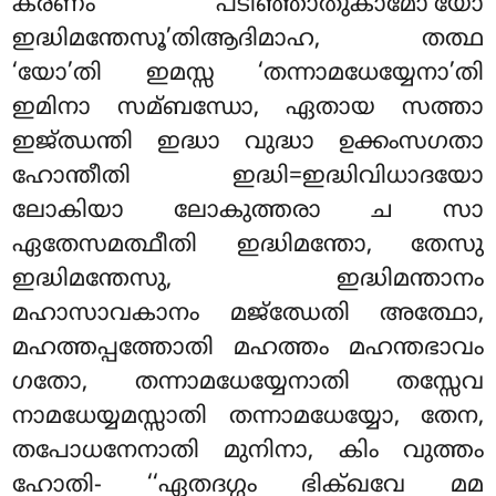
കരണം പടിഞ്ഞാതുകാമോ’യോ
ഇദ്ധിമന്തേസൂ’തിആദിമാഹ, തത്ഥ
‘യോ’തി ഇമസ്സ ‘തന്നാമധേയ്യേനാ’തി
ഇമിനാ സമ്ബന്ധോ, ഏതായ സത്താ
ഇജ്ഝന്തി ഇദ്ധാ വുദ്ധാ ഉക്കംസഗതാ
ഹോന്തീതി ഇദ്ധി=ഇദ്ധിവിധാദയോ
ലോകിയാ ലോകുത്തരാ ച സാ
ഏതേസമത്ഥീതി ഇദ്ധിമന്തോ, തേസു
ഇദ്ധിമന്തേസു, ഇദ്ധിമന്താനം
മഹാസാവകാനം മജ്ഝേതി അത്ഥോ,
മഹത്തപ്പത്തോതി മഹത്തം മഹന്തഭാവം
ഗതോ, തന്നാമധേയ്യേനാതി തസ്സേവ
നാമധേയ്യമസ്സാതി തന്നാമധേയ്യോ, തേന,
തപോധനേനാതി മുനിനാ, കിം വുത്തം
ഹോതി- ‘‘ഏതദഗ്ഗം ഭിക്ഖവേ മമ