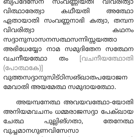
ബ്യപദേസേന സംവണ്ണീയതി വിവരിത്വാ
വിത്ഥാരേത്വാ കഥീയതി അത്ഥോ
ഏതായാതി സംവണ്ണനാഭി കത്വാ, തമ്പന
വിവരിത്വാ കഥനം
സദ്ദാനുസാസനസത്ഥസന്നിസ്സയത്താ
അഭിധേയ്യോ നാമ സമുദിതേന സത്ഥേന
വചനീയത്ഥോ തം
[വചനീയത്ഥോതി
(പോത്ഥകേ)]
വുത്തസദ്ദാനുസിട്ഠിസങ്ഖാതപയോജന
മേവാതി അയമേത്ഥ സമുദായത്ഥോ.
അയമ്പനേത്ഥ അവയവത്ഥോ-യോതി
അനിയമവചനം ധമ്മരാജസദ്ദാ പേക്ഖായ
ചേത്ഥ പുല്ലിങ്ഗതാ, തേനേത്ഥ
വുച്ചമാനഗുണവിസേസാ