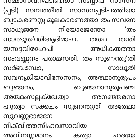
സമ്മാസവനപടിബദ്ധാ സബ്ബാപി സാസന
(പ്പടി) സമ്പത്തീതി സാസനപ്പടിപത്തിയാ
ബ്യാകരണസ്സ മൂലകാരണത്താ തം സവനേ
സാധുജനേ നിയോജേന്തോ ‘തം
സാരഭൂത’ന്തിആദിമാഹ, തത്ഥ തന്തി
യസദ്ദവിരഹേപി അധികതത്താ
സംവണ്ണനം പരാമസതി, തം സുണന്തൂ’തി
സമ്ബന്ധോ, സാധൂതി
സവനക്രിയാവിസേസനം, അത്ഥാനുരൂപം
ബ്യഞ്ജനം, ബ്യഞ്ജനാനുരൂപഞ്ച
അത്ഥംസല്ലക്ഖേത്വാ അനഞ്ഞമനാ
ഹുത്വാ സക്കച്ചം സുണന്തൂതി അത്ഥോ
സുവണ്ണഭാജനേ
നിക്ഖിത്തസീഹവസാവിയ
അവിനസ്സമാനം കത്വാ ഹദയേ