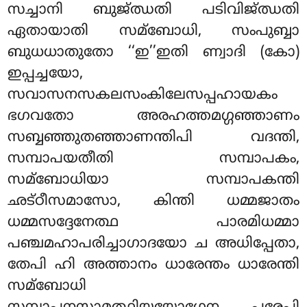
സച്ചാനി ബുജ്ഝതി പടിവിജ്ഝതി
ഏതായാതി സമ്ബോധി, സംപുബ്ബാ
ബുധധാതുതോ ‘‘ഇ’’ഇതി ണ്വാദി (കോ)
ഇപ്പച്ചയോ,
സവാസനസകലസംകിലേസപ്പഹായകം
ഭഗവതോ അരഹത്തമഗ്ഗഞ്ഞാണം
സബ്ബഞ്ഞുതഞ്ഞാണന്തിപി വദന്തി,
സമ്പാപയതീതി സമ്പാപകം,
സമ്ബോധിയാ സമ്പാപകന്തി
ഛട്ഠീസമാസോ, കിന്തി ധമ്മജാതം
ധമ്മസദ്ദേനേത്ഥ പാരമിധമ്മാ
പഞ്ചമഹാപരിച്ചാഗാദയോ ച അധിപ്പേതാ,
തേപി ഹി അത്താനം ധാരേന്തം ധാരേന്തി
സമ്ബോധി