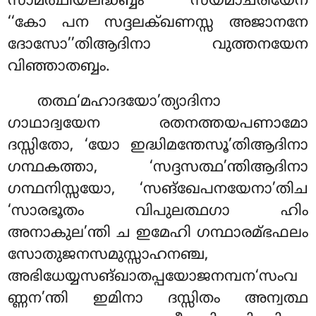
സാമത്ഥിയലദ്ധബ്ബം സയമാചരിയേന
‘‘കോ പന സദ്ദലക്ഖണസ്സ അജാനനേ
ദോസോ’’തിആദിനാ വുത്തനയേന
വിഞ്ഞാതബ്ബം.
തത്ഥ‘മഹാദയോ’ത്യാദിനാ
ഗാഥാദ്വയേന രതനത്തയപണാമോ
ദസ്സിതോ, ‘യോ ഇദ്ധിമന്തേസൂ’തിആദിനാ
ഗന്ഥകത്താ, ‘സദ്ദസത്ഥ’ന്തിആദിനാ
ഗന്ഥനിസ്സയോ, ‘സങ്ഖേപനയേനാ’തിച
‘സാരഭൂതം വിപുലത്ഥഗാ ഹിം
അനാകുല’ന്തി ച ഇമേഹി ഗന്ഥാരമ്ഭഫലം
സോതുജനസമുസ്സാഹനഞ്ച,
അഭിധേയ്യസങ്ഖാതപ്പയോജനമ്പന‘സംവ
ണ്ണന’ന്തി ഇമിനാ ദസ്സിതം അന്വത്ഥ