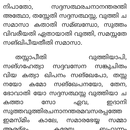
നിപാതോ, സദ്ദസത്ഥരചനാനന്തരന്തി
അത്ഥോ, തസ്സേതി സദ്ദസത്ഥസ്സ, വുത്തി ച
സമാസാ കതാതി സമ്ബന്ധോ, സുത്തം
വിവരീയതി ഏതായാതി വുത്തി, സമസ്സതേ
സങ്ഖിപീയതീതി സമാസാ.
തസ്സാപീതി വുത്തിയാപി,
സങ്ഗഹേത്വാ സദ്ദവസേന സങ്കുചിതം
വിയ കത്വാ ഖിപനം സങ്ഖേപോ, തസ്സ
നയോ കമോ സങ്ഖേപനയോ, തേന,
ഭോവാതി യോ സദ്ദസത്ഥസ്സ വുത്തിയാ ച
കത്താ സോ ഏവ, ഇദാനി
സുത്തവുത്തിരചനാനന്തരമവസരപ്പത്തേ
ഇമസ്മിം കാലേ, സമാരഭേയ്യ സമ്മാ
ആരമ്ഭം കരേയ്യ ബഹുന്നം