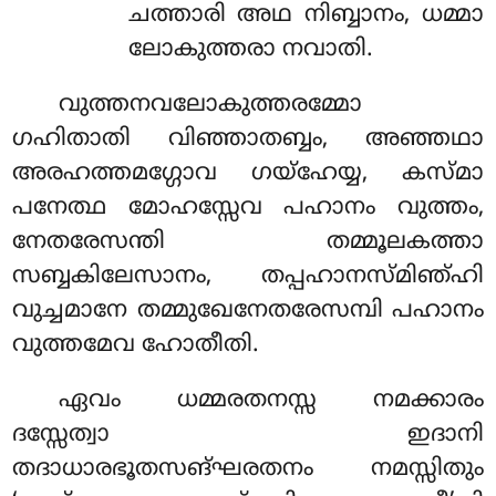
ചത്താരി അഥ നിബ്ബാനം, ധമ്മാ
ലോകുത്തരാ നവാതി.
വുത്തനവലോകുത്തരമ്മോ
ഗഹിതാതി വിഞ്ഞാതബ്ബം, അഞ്ഞഥാ
അരഹത്തമഗ്ഗോവ ഗയ്ഹേയ്യ, കസ്മാ
പനേത്ഥ മോഹസ്സേവ പഹാനം വുത്തം,
നേതരേസന്തി തമ്മൂലകത്താ
സബ്ബകിലേസാനം, തപ്പഹാനസ്മിഞ്ഹി
വുച്ചമാനേ തമ്മുഖേനേതരേസമ്പി പഹാനം
വുത്തമേവ ഹോതീതി.
ഏവം ധമ്മരതനസ്സ നമക്കാരം
ദസ്സേത്വാ ഇദാനി
തദാധാരഭൂതസങ്ഘരതനം നമസ്സിതും