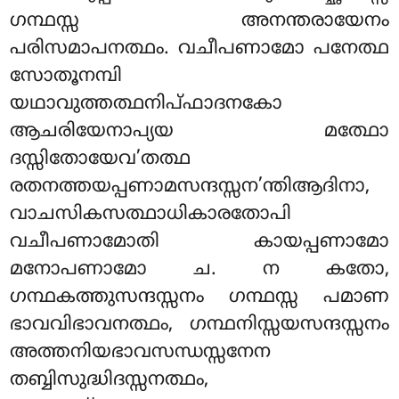
ഗന്ഥസ്സ അനന്തരായേനം
പരിസമാപനത്ഥം. വചീപണാമോ പനേത്ഥ
സോതൂനമ്പി
യഥാവുത്തത്ഥനിപ്ഫാദനകോ
ആചരിയേനാപ്യയ മത്ഥോ
ദസ്സിതോയേവ’തത്ഥ
രതനത്തയപ്പണാമസന്ദസ്സന’ന്തിആദിനാ,
വാചസികസത്ഥാധികാരതോപി
വചീപണാമോതി കായപ്പണാമോ
മനോപണാമോ ച. ന കതോ,
ഗന്ഥകത്തുസന്ദസ്സനം ഗന്ഥസ്സ പമാണ
ഭാവവിഭാവനത്ഥം, ഗന്ഥനിസ്സയസന്ദസ്സനം
അത്തനിയഭാവസന്ധസ്സനേന
തബ്ബിസുദ്ധിദസ്സനത്ഥം,