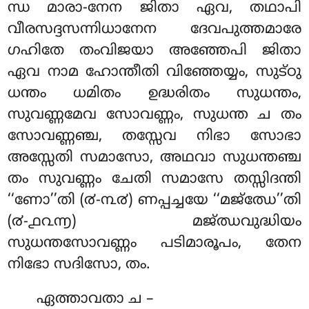
ന്ധ മാരാ-നേന ജിതാ ഏവ, തഥാപി
വീരസദ്ദസന്നിധാനേന ദേവപുത്തമാരേ
ഗഹിതേ തംവിജയാ അഞ്ഞേപി ജിതാ
ഏവ നാമ ഹോന്തീതി വിഞ്ഞേയ്യം, സുട്ഠു
ധന്തം ധമിതം ഉദ്ധരിതം സുധന്തം,
സുവണ്ണമേവ സോവണ്ണം, സുധന്ത ച തം
സോവണ്ണഞ്ച, തസ്സേവ നിഭാ സോഭാ
അസ്സേതി സമാസോ, അഥവാ സുധന്തഞ്ച
തം സുവണ്ണം ചേതി സമാസേ തസ്സിദന്തി
‘‘ണോ’’തി (൪-൩൪) ണപ്പച്ചയേ ‘‘മജ്ഝേ’’തി
(൪-൧൨൬) മജ്ഝവുദ്ധിയം
സുധന്തസോവണ്ണം പടിമാരൂപം, തേന
നിഭോ സദിസോ, തം.
ഏത്താവതാ ച –