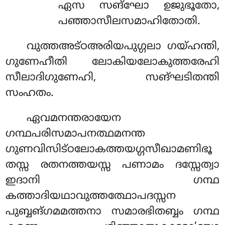
ഏസ സങ്ഘോ ഉജുഭൂതോ,
പഞ്ഞാസീലസമാഹിതോതി.
വുത്തഅട്ഠഅരിയപുഗ്ഗലാ
ഗയ്ഹന്തി,
ഗുണേഹീതി ലോകിയലോകുത്തരേഹി
സീലാദിഗുണേഹി, സങ്ഘടിതന്തി
സംഹതം.
ഏവമനന്തരായേന
ഗന്ഥപരിസമാപനത്ഥമനന്ത
ഗുണവിസിട്ഠലോകത്തയഗ്ഗസീഖാമണിഭൂ
തസ്സ രതനത്തയസ്സ പണാമം ദസ്സേത്വാ
ഇദാനി ഗന്ഥ
കത്താദിയഥാവുത്തത്ഥോപദസ്സന
പുബ്ബങ്ഗമമത്തനാ സമാരഭിതബ്ബം ഗന്ഥ