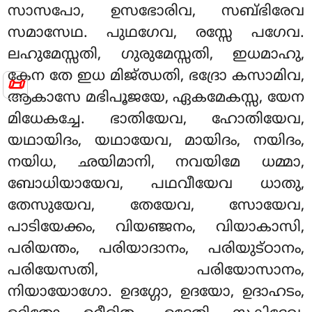
സാസപോ, ഉസഭോരിവ, സബ്ഭിരേവ
സമാസേഥ. പുഥഗേവ, രസ്സേ പഗേവ.
ലഹുമേസ്സതി, ഗുരുമേസ്സതി, ഇധമാഹു,
കേന തേ ഇധ മിജ്ഝതി, ഭദ്രോ കസാമിവ,
📜
ആകാസേ മഭിപൂജയേ, ഏകമേകസ്സ, യേന
മിധേകച്ചേ. ഭാതിയേവ, ഹോതിയേവ,
യഥായിദം, യഥായേവ, മായിദം, നയിദം,
നയിധ, ഛയിമാനി, നവയിമേ ധമ്മാ,
ബോധിയായേവ, പഥവീയേവ ധാതു,
തേസുയേവ, തേയേവ, സോയേവ,
പാടിയേക്കം, വിയഞ്ജനം, വിയാകാസി,
പരിയന്തം, പരിയാദാനം, പരിയുട്ഠാനം,
പരിയേസതി, പരിയോസാനം,
നിയായോഗോ. ഉദഗ്ഗോ, ഉദയോ, ഉദാഹടം,