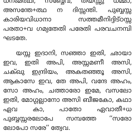
ധനംമത്ഥി, സബ്ബേവ, തയസ്സു ധമ്മാ,
അസന്തേ+ത്ഥ ന ദിസ്സന്തി. പുബ്ബസ്സ
കാരിയവിധാനാ സത്തമീനിദ്ദിട്ഠസ്സ
പരതാ+വ ഗമ്യതേതി പരേതി പരവചനമ്പി
ഘടതേ.
യസ്സ ഇദാനി, സഞ്ഞാ ഇതി, ഛായാ
ഇവ, ഇതി അപി, അസ്സമണീ അസി,
ചക്ഖു ഇന്ദ്രിയം, അകതഞ്ഞൂ അസി,
ആകാസേ ഇവ, തേ അപി, വന്ദേ അഹം,
സോ അഹം, ചത്താരോ ഇമേ, വസലോ
ഇതി, മോഗ്ഗല്ലാനോ അസി ബീജകോ, കഥാ
ഏവ കാ, പാതോ ഏവാതീ+ധ
പുബ്ബസ്സരലോപേ സമ്പത്തേ ‘‘സരോ
ലോപോ സരേ’’ ത്വേവ.