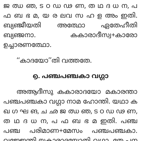
ജ ഝ ഞ, ട ഠ ഡ ഢ ണ, ത ഥ ദ ധ ന, പ
ഫ ബ ഭ മ, യ ര ലവ സ ഹ ള അം ഇതി.
ബ്യഞ്ജീയതി അത്ഥോ ഏതേഹീതി
ബ്യഞ്ജനാ. കകാരാദീസ്വ+കാരോ
ഉച്ചാരണത്ഥോ.
‘‘കാദയോ’’തി വത്തതേ.
൭. പഞ്ചപഞ്ചകാ വഗ്ഗാ
അആദീസു കകാരാദയോ മകാരന്താ
പഞ്ചപഞ്ചകാ വഗ്ഗാ നാമ ഹോന്തി. യഥാ ക
ഖ ഗ ഘ ങ, ച ഛ ജ ഝ ഞ, ട ഠ ഡ ഢ ണ,
ത ഥ ദ ധ ന, പ ഫ ബ ഭ മ ഇതി. പഞ്ച
പഞ്ച പരിമാണ+മേസം പഞ്ചപഞ്ചകാ.