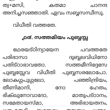
ത്വ+മസി, കതമാ ചാനന്ദ
അനിച്ചസഞ്ഞാതി. ഏവം സബ്ബസന്ധീസു.
വിധീതി വത്തതേ.
൧൪. സത്തമിയം പുബ്ബസ്സ
ഥേരയട്ഠിന്യായേന പവത്തതേ
പരിഭാസാ ദുബ്ബലവിധിനോ
പതിട്ഠാഭാവതോ. സത്തമീനിദ്ദേസേ
പുബ്ബസ്സേവ വിധീതി പുബ്ബസരലോപോ.
ലോകഗ്ഗപുഗ്ഗലോ, പഞ്ഞിന്ദ്രിയം,
തീണിമാനി, നോ ഹേതം,
ഭിക്ഖുനോവാദോ, മാതുപട്ഠാനം,
സമേതായസ്മാ, അഭിഭായതനം,