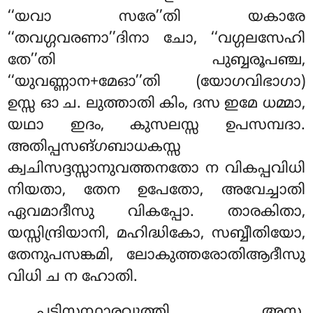
‘‘യവാ സരേ’’തി യകാരേ
‘‘തവഗ്ഗവരണാ’’ദിനാ ചോ, ‘‘വഗ്ഗലസേഹി
തേ’’തി പുബ്ബരൂപഞ്ച,
‘‘യുവണ്ണാന+മേഓ’’തി (യോഗവിഭാഗാ)
ഉസ്സ ഓ ച. ലുത്താതി കിം, ദസ ഇമേ
ധമ്മാ,
യഥാ ഇദം, കുസലസ്സ ഉപസമ്പദാ.
അതിപ്പസങ്ഗബാധകസ്സ
ക്വചിസദ്ദസ്സാനുവത്തനതോ ന വികപ്പവിധി
നിയതാ, തേന ഉപേതോ, അവേച്ചാതി
ഏവമാദീസു വികപ്പോ. താരകിതാ,
യസ്സിന്ദ്രിയാനി, മഹിദ്ധികോ, സബ്ബീതിയോ,
തേനുപസങ്കമി, ലോകുത്തരോതിആദീസു
വിധി ച ന ഹോതി.
പടിസന്ഥാരവുത്തി അസ്സ,