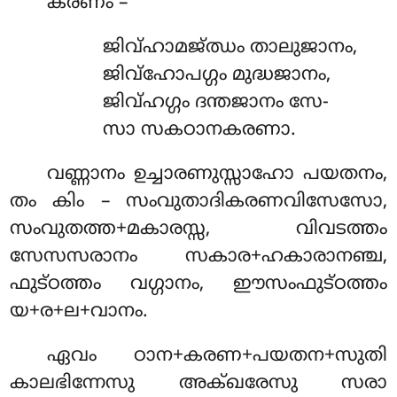
കരണം –
ജിവ്ഹാമജ്ഝം താലുജാനം,
ജിവ്ഹോപഗ്ഗം മുദ്ധജാനം,
ജിവ്ഹഗ്ഗം ദന്തജാനം സേ-
സാ സകഠാനകരണാ.
വണ്ണാനം ഉച്ചാരണുസ്സാഹോ പയതനം,
തം കിം – സംവുതാദികരണവിസേസോ,
സംവുതത്ത+മകാരസ്സ, വിവടത്തം
സേസസരാനം സകാര+ഹകാരാനഞ്ച,
ഫുട്ഠത്തം വഗ്ഗാനം, ഈസംഫുട്ഠത്തം
യ+ര+ല+വാനം.
ഏവം ഠാന+കരണ+പയതന+സുതി
കാലഭിന്നേസു അക്ഖരേസു സരാ