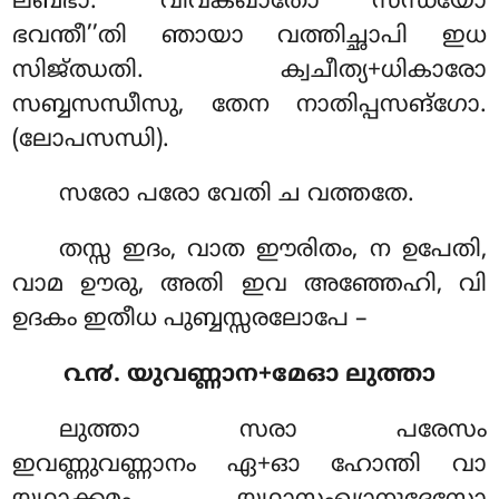
ലബ്ഭാ. ‘‘വിവക്ഖാതോ സന്ധയോ
ഭവന്തീ’’തി ഞായാ വത്തിച്ഛാപി ഇധ
സിജ്ഝതി. ക്വചീത്യ+ധികാരോ
സബ്ബസന്ധീസു, തേന നാതിപ്പസങ്ഗോ.
(ലോപസന്ധി).
സരോ പരോ വേതി ച വത്തതേ.
തസ്സ ഇദം, വാത ഈരിതം, ന ഉപേതി,
വാമ ഊരു, അതി ഇവ അഞ്ഞേഹി, വി
ഉദകം ഇതീധ പുബ്ബസ്സരലോപേ –
൨൯. യുവണ്ണാന+മേഓ ലുത്താ
ലുത്താ സരാ പരേസം
ഇവണ്ണുവണ്ണാനം ഏ+ഓ ഹോന്തി വാ