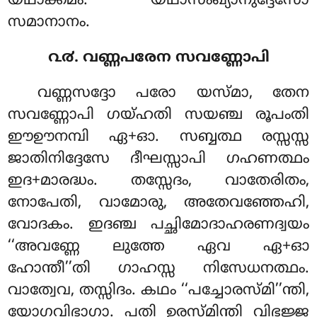
യഥാക്കമം. യഥാസംഖ്യാനുദ്ദേസോ
സമാനാനം.
൨൪. വണ്ണപരേന സവണ്ണോപി
വണ്ണസദ്ദോ പരോ യസ്മാ, തേന
സവണ്ണോപി ഗയ്ഹതി സയഞ്ച രൂപംതി
ഈഊനമ്പി ഏ+ഓ. സബ്ബത്ഥ രസ്സസ്സ
ജാതിനിദ്ദേസേ ദീഘസ്സാപി ഗഹണത്ഥം
ഇദ+മാരദ്ധം. തസ്സേദം, വാതേരിതം,
നോപേതി, വാമോരു, അതേവഞ്ഞേഹി,
വോദകം. ഇദഞ്ച പച്ഛിമോദാഹരണദ്വയം
‘‘അവണ്ണേ ലുത്തേ ഏവ ഏ+ഓ
ഹോന്തീ’’തി ഗാഹസ്സ നിസേധനത്ഥം.
വാത്വേവ, തസ്സിദം. കഥം ‘‘പച്ചോരസ്മി’’ന്തി,
യോഗവിഭാഗാ. പതി ഉരസ്മിന്തി വിഭജ്ജ