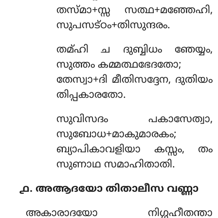
തസ്മാ+സ്സ സത്ഥ+മഞ്ഞേഹി,
സുപസട്ഠം+തിസുന്ദരം.
തമ്ഹി ച ദുബ്ബിധം ഞേയ്യം,
സുത്തം കമ്മത്ഥഭേദതോ;
തേസ്വാ+ദി മീതിസദ്ദേന, ദുതിയം
തിപ്പകാരതോ.
സുവിസദം പകാസേത്വാ,
സുബോധ+മാകുമാരകം;
ബ്യാപികാവളിയാ കസ്സം, തം
സുണാഥ സമാഹിതാതി.
൧. അആദയോ തിതാലീസ വണ്ണാ
അകാരാദയോ
നിഗ്ഗഹീതന്താ