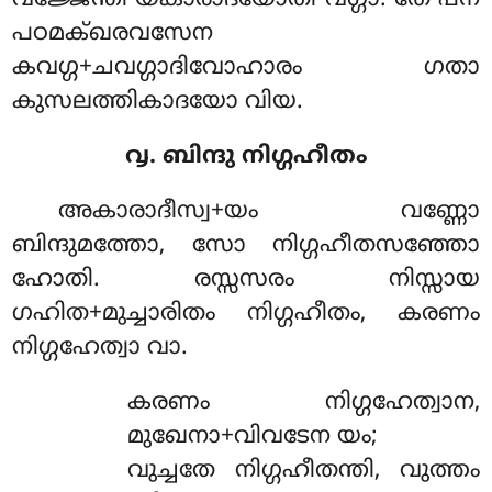
വജ്ജേന്തി യകാരാദയോതി വഗ്ഗാ. തേ പന
പഠമക്ഖരവസേന
കവഗ്ഗ+ചവഗ്ഗാദിവോഹാരം ഗതാ
കുസലത്തികാദയോ വിയ.
൮. ബിന്ദു നിഗ്ഗഹീതം
അകാരാദീസ്വ+യം വണ്ണോ
ബിന്ദുമത്തോ, സോ നിഗ്ഗഹീതസഞ്ഞോ
ഹോതി. രസ്സസരം നിസ്സായ
ഗഹിത+മുച്ചാരിതം നിഗ്ഗഹീതം, കരണം
നിഗ്ഗഹേത്വാ വാ.
കരണം നിഗ്ഗഹേത്വാന,
മുഖേനാ+വിവടേന യം;
വുച്ചതേ നിഗ്ഗഹീതന്തി, വുത്തം