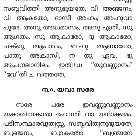
സബ്ബവിത്തി അനുഭൂയതേ, വി അഞ്ജനം,
വി ആകതോ, ദാസീ അഹം, അഹുവാ
പുരേ, അനു അദ്ധമാസം, അനു ഏതി, സു
ആഗതം, സു ആകാരോ, ദു ആകാരോ,
ചക്ഖു ആപാഥം, ബഹു ആബാധോ,
പാതു അകാസി, ന തു ഏവ, ഭൂ
ആപനലാനിലം ഇതീ+ധ ‘‘യുവണ്ണാനം’’
‘‘വേ’’തി ച വത്തതേ,
൩൦. യവാ സരേ
സരേ പരേ ഇവണ്ണുവണ്ണാനം
യകാര+വകാരാ ഹോന്തി വാ യഥാക്കമം.
പടിസന്ഥാരവുത്യസ്സ, സബ്ബവിത്യനുഭൂയതേ,
ബ്യഞ്ജനം, ബ്യാകതോ ‘‘ബ്യഞ്ജനേ