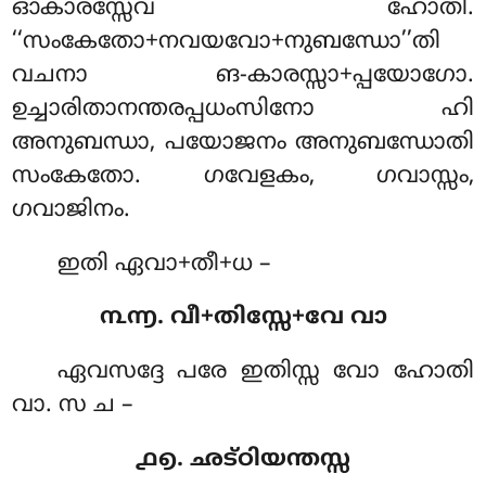
ഓകാരസ്സേവ ഹോതി.
‘‘സംകേതോ+നവയവോ+നുബന്ധോ’’തി
വചനാ ങ-കാരസ്സാ+പ്പയോഗോ.
ഉച്ചാരിതാനന്തരപ്പധംസിനോ ഹി
അനുബന്ധാ, പയോജനം അനുബന്ധോതി
സംകേതോ. ഗവേളകം, ഗവാസ്സം,
ഗവാജിനം.
ഇതി ഏവാ+തീ+ധ –
൩൬. വീ+തിസ്സേ+വേ വാ
ഏവസദ്ദേ പരേ ഇതിസ്സ വോ ഹോതി
വാ. സ ച –
൧൭. ഛട്ഠിയന്തസ്സ