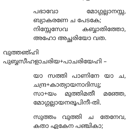
പഭാവോ മോഗ്ഗല്ലാനസ്സ,
ബ്യാകരണേ ച പേടകേ;
നിസ്സേസേവ കബ്ബാതിത്തോ,
അഹോ അച്ഛരിയോ വത.
വുത്തഞ്ഹി
പുബ്ബസീഹളാചരിയ+പാചരിയേഹി –
യാ സത്തി പാണിനേ യാ ച,
ചന്ദ്ര+കാത്യായനാദിസു;
സാ+യം മുത്തിമതീ മഞ്ഞേ,
മോഗ്ഗല്ലായനരൂപിനീ-തി.
സുത്തം വുത്തി ച തേനേവ,
കതാ ഏകേന പഞ്ചികാ;