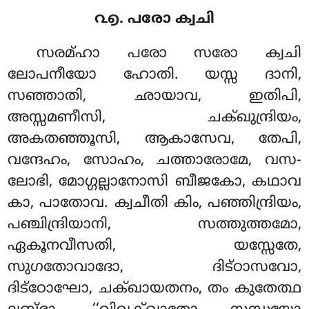
൨൭. പരോ ക്വചി
സരമ്ഹാ പരോ സരോ ക്വചി
ലോപനീയോ ഹോതി. യസ്സ ദാനി,
സഞ്ഞാതി, ഛായാവ, ഇതിപി,
അസ്സമണീസി, ചക്ഖുന്ദ്രിയം,
അകതഞ്ഞൂസി, ആകാസേവ, തേപി,
വന്ദേഹം, സോഹം, ചത്താരോമേ, വസ-
ലോഭി
, മോഗ്ഗല്ലാനോസി ബീജകോ, കഥാവ
കാ, പാതോവ. ക്വചീതി കിം, പഞ്ഞിന്ദ്രിയം,
പഞ്ചിന്ദ്രിയാനി, സത്തുത്തമോ,
ഏകൂനവീസതി, യസ്സേതേ,
സുഗതോവാദോ, ദിട്ഠാസവോ,
ദിട്ഠോഘോ, ചക്ഖായതനം, തം കുതേത്ഥ