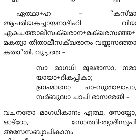
ഏത്ഥാ+ഹ – ‘‘കസ്മാ
ആചരിയകച്ചായനാദീഹി വിയ
ഏകചത്താലീസക്ഖരാന+മക്ഖരസഞ്ഞ+
മകത്വാ തിതാലീസക്ഖരാനം വണ്ണസഞ്ഞാ
കതാ’’തി. വുച്ചതേ –
സാ മാഗധീ മൂലഭാസാ, നരാ
യായാ+ദികപ്പികാ;
ബ്രഹ്മാനോ ചാ-സുതാലാപാ,
സമ്ബുദ്ധാ ചാപി ഭാസരേതി –
വചനതോ മാഗധികാനം ഏത്ഥ, സേയ്യോ,
ഓട്ഠോ, സോത്ഥി-ത്യാദീസുപി
അസേസബ്യാപികാനം