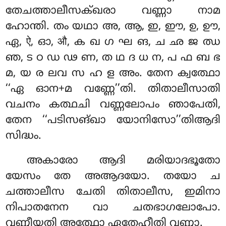
തേചത്താലീസക്ഖരാ വണ്ണാ നാമ
ഹോന്തി. തം യഥാ അ, ആ, ഇ, ഈ, ഉ, ഊ,
ഏ, ऐ, ഓ, औ, ക ഖ ഗ ഘ ങ, ച ഛ ജ ഝ
ഞ, ട ഠ ഡ ഢ ണ, ത ഥ ദ ധ ന, പ ഫ ബ ഭ
മ, യ ര ലവ സ ഹ ള അം. തേന ക്വത്ഥോ
‘‘ഏ ഓന+മ വണ്ണേ’’തി. തിതാലീസാതി
വചനം കത്ഥചി വണ്ണലോപം ഞാപേതി,
തേന ‘‘പടിസങ്ഖാ യോനിസോ’’തിആദി
സിദ്ധം.
അകാരോ ആദി മരിയാദഭൂതോ
യേസം തേ അആദയോ. തയോ ച
ചത്താലീസ ചേതി തിതാലീസ, ഇമിനാ
നിപാതനേന വാ ചതഭാഗലോപോ.
വണ്ണീയതി അത്ഥോ ഏതേഹീതി വണ്ണാ.