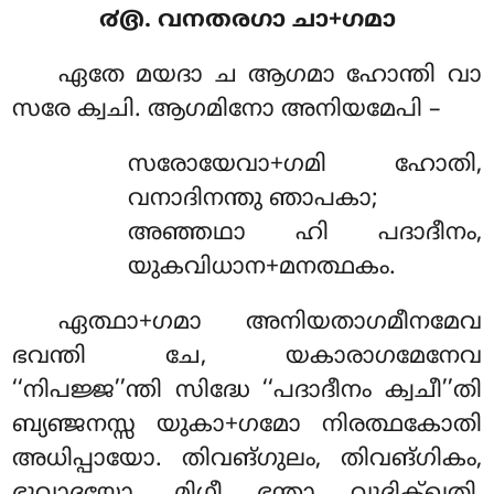
൪൫. വനതരഗാ ചാ+ഗമാ
ഏതേ മയദാ ച ആഗമാ ഹോന്തി വാ
സരേ ക്വചി. ആഗമിനോ അനിയമേപി –
സരോയേവാ+ഗമി ഹോതി,
വനാദിനന്തു ഞാപകാ;
അഞ്ഞഥാ ഹി പദാദീനം,
യുകവിധാന+മനത്ഥകം.
ഏത്ഥാ+ഗമാ അനിയതാഗമീനമേവ
ഭവന്തി ചേ, യകാരാഗമേനേവ
‘‘നിപജ്ജ’’ന്തി സിദ്ധേ ‘‘പദാദീനം ക്വചീ’’തി
ബ്യഞ്ജനസ്സ യുകാ+ഗമോ നിരത്ഥകോതി
അധിപ്പായോ. തിവങ്ഗുലം, തിവങ്ഗികം,
ഭൂവാദയോ, മിഗീ ഭന്താ വുദിക്ഖതി,