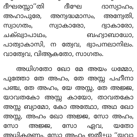
ദീഘരസ്സാ’’തി ദീഘേ ദാസ്യാഹം,
അഹാപുരേ, അന്വദ്ധമാസം, അന്വേതി,
സ്വാഗതം, സ്വാകാരോ, ദ്വാകാരോ,
ചക്ഖ്വാപാഥം, ബഹ്വാബാധോ,
പാത്വാകാസി, ന ത്വേവ, ഭ്വാപനലാനിലം.
വാത്വേവ, വിആകതോ, സാഗതം.
അധിഗതോ ഖോ മേ അയം ധമ്മോ,
പുത്തോ തേ അഹം, തേ അസ്സ പഹീനാ
പഞ്ച, തേ അഹം, യേ അസ്സ, തേ അജ്ജ,
യാവതകോ അസ്സ കായോ, താവതകോ
അസ്സ ബ്യാമോ, കോ അത്ഥോ, അഥ ഖോ
അസ്സ, അഹം ഖോ അജ്ജ, സോ അഹം,
സോ അജ്ജ, സോ ഏവ, യതോ
അധികരണം, സോ അഹം ഇതീ+ധ ‘‘യവാ