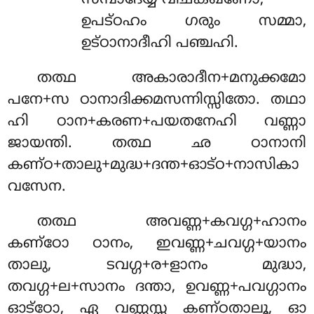
ഉപട്ഠഹം ഗരും സമ്മാ,
ഉട്ഠാനാദീഹി പഞ്ചഹി.
തത്ഥ അകാരാദീന+മനുക്കമോ
പനേ+സ ഠാനാദിക്കമസന്നിസ്സിതോ. തഥാ
ഹി ഠാന+കരണ+പയതനേഹി വണ്ണാ
ജായന്തി. തത്ഥ ഛ ഠാനാനി
കണ്ഠ+താലു+മുദ്ധ+ദന്ത+ഓട്ഠ+നാസികാ
വസേന.
തത്ഥ അവണ്ണ+കവഗ്ഗ+ഹാനം
കണ്ഠോ ഠാനം, ഇവണ്ണ+ചവഗ്ഗ+യാനം
താലു, ടവഗ്ഗ+ര+ളാനം മുദ്ധാ,
തവഗ്ഗ+ല+സാനം ദന്താ, ഉവണ്ണ+പവഗ്ഗാനം
ഓട്ഠോ, ഏ വണ്ണസ്സ കണ്ഠതാലൂ, ഓ