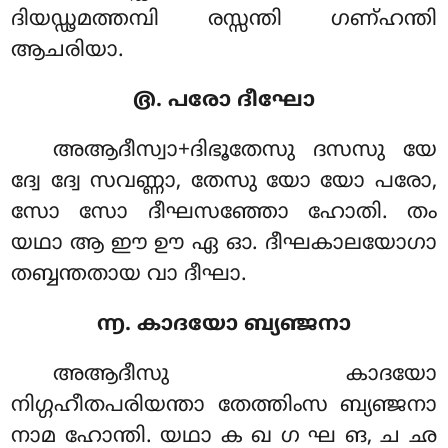
ദിയഡ്ഢമത്തമ്പി രസ്സന്തി ഗണ്ഹന്തി
ആചരിയാ.
൫. പരോ ദീഘോ
അആദീസ്വാ+ദിഭൂതേസു ദസസു യേ
ദ്വേ ദ്വേ സവണ്ണാ, തേസു യോ യോ പരോ,
സോ സോ ദീഘസഞ്ഞോ ഹോതി. തം
യഥാ ആ ഈ ഊ ഏ ഓ. ദീഘകാലയോഗാ
തബ്ബന്തതായ വാ ദീഘാ.
൬. കാദയോ ബ്യഞ്ജനാ
അആദീസു കാദയോ
നിഗ്ഗഹീതപരിയന്താ തേത്തിംസ ബ്യഞ്ജനാ
നാമ ഹോന്തി. യഥാ ക ഖ ഗ ഘ ങ, ച ഛ