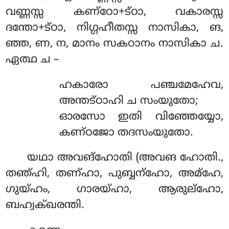
വണ്ണസ്സ കണ്ഠോ+ട്ഠാ, വകാരസ്സ
ദന്തോ+ട്ഠാ, നിഗ്ഗഹീതസ്സ നാസികാ, ങ,
ഞ്ഞ, ണ, ന, മാനം സകഠാനം നാസികാ ച.
ഏത്ഥ ച –
ഹകാരോ പഞ്ചമേഹേവ,
അന്തട്ഠാഹി ച സംയുതോ;
ഓരസോ ഇതി വിഞ്ഞേയ്യോ,
കണ്ഠജോ തദസംയുതോ.
യഥാ അവങ്ഹോതി (അവങ ഹോതി.,
തഞ്ഹി, തണ്ഹാ, പുബ്ബന്ഹോ, അമ്ഹേ,
ഗുയ്ഹം, ഗാരയ്ഹാ, ആരുല്ഹോ,
ബഹ്വക്ഖരന്തി.