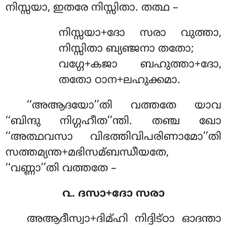
നിസ്സയാ, ഇതരേ നിസ്സിതാ. തത്ഥ –
നിസ്സയാ+ദോ
സരാ വുത്താ,
നിസ്സിതാ ബ്യഞ്ജനാ തതോ;
വഗ്ഗേ+കജാ ബഹുത്താ+ദോ,
തതോ ഠാന+ലഹുക്കമാ.
‘‘അആദയോ’’തി വത്തതേ യാവ
‘‘ബിന്ദു നിഗ്ഗഹീത’’ന്തി. തഞ്ച ഖോ
‘‘അത്ഥവസാ വിഭത്തിവിപരിണാമോ’’തി
സത്തമ്യന്ത+മഭിസമ്ബന്ധീയതേ,
‘‘വണ്ണാ’’തി വത്തതേ –
൨. ദസാ+ദോ സരാ
അആദീസ്വാ+ദിമ്ഹി നിദ്ദിട്ഠാ ഓദന്താ