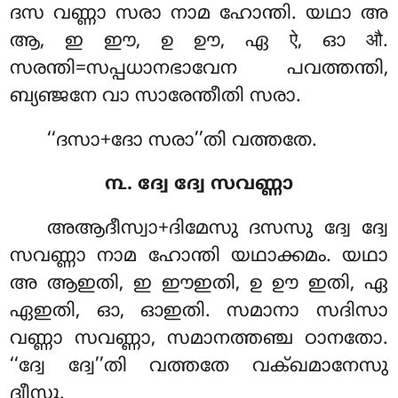
ദസ വണ്ണാ സരാ നാമ ഹോന്തി. യഥാ അ
ആ, ഇ ഈ, ഉ ഊ, ഏ ऐ, ഓ औ.
സരന്തി=സപ്പധാനഭാവേന പവത്തന്തി,
ബ്യഞ്ജനേ വാ സാരേന്തീതി സരാ.
‘‘ദസാ+ദോ സരാ’’തി വത്തതേ.
൩. ദ്വേ ദ്വേ സവണ്ണാ
അആദീസ്വാ+ദിമേസു ദസസു ദ്വേ ദ്വേ
സവണ്ണാ നാമ ഹോന്തി യഥാക്കമം. യഥാ
അ ആഇതി, ഇ ഈഇതി, ഉ ഊ ഇതി, ഏ
ഏഇതി, ഓ, ഓഇതി. സമാനാ സദിസാ
വണ്ണാ സവണ്ണാ, സമാനത്തഞ്ച ഠാനതോ.
‘‘ദ്വേ ദ്വേ’’തി വത്തതേ വക്ഖമാനേസു
ദ്വീസു.