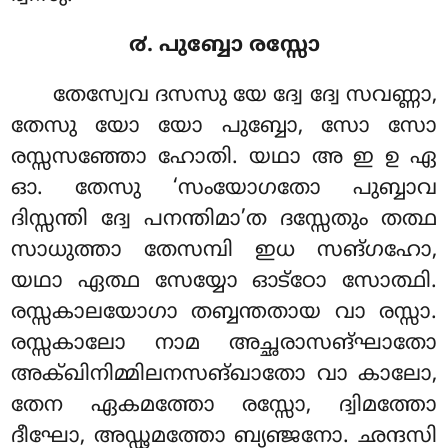
൪. പുബ്ബോ രസ്സോ
തേസ്വേവ ദസസു യേ ദ്വേ ദ്വേ സവണ്ണാ,
തേസു യോ യോ പുബ്ബോ, സോ സോ
രസ്സസഞ്ഞോ ഹോതി. യഥാ അ ഇ ഉ ഏ
ഓ. തേസു ‘സംയോഗതോ പുബ്ബാവ
ദിസ്സന്തി ദ്വേ പനന്തിമാ’ത ദസ്സേതും തത്ഥ
സാധുത്താ തേസമ്പി ഇധ സങ്ഗഹോ,
യഥാ ഏത്ഥ സേയ്യോ ഓട്ഠോ സോത്ഥി.
രസ്സകാലയോഗാ തബ്ബന്തതായ വാ
രസ്സാ.
രസ്സകാലോ നാമ അച്ഛരാസങ്ഘാതോ
അക്ഖിനിമ്മിലനസങ്ഖാതോ വാ കാലോ,
തേന ഏകമത്തോ രസ്സോ, ദ്വിമത്തോ
ദീഘോ, അഡ്ഢമത്തോ ബ്യഞ്ജനോ. ഛന്ദസി