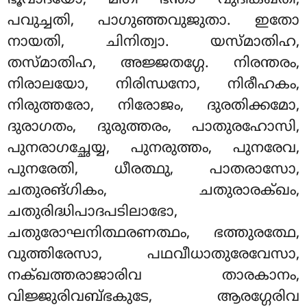
പവുച്ചതി, പാഗുഞ്ഞവുജുതാ. ഇതോ
നായതി, ചിനിത്വാ. യസ്മാതിഹ,
തസ്മാതിഹ, അജ്ജതഗ്ഗേ. നിരന്തരം,
നിരാലയോ, നിരിന്ധനോ, നിരീഹകം,
നിരുത്തരോ, നിരോജം, ദുരതിക്കമോ,
ദുരാഗതം, ദുരുത്തരം, പാതുരഹോസി,
പുനരാഗച്ഛേയ്യ, പുനരുത്തം, പുനരേവ,
പുനരേതി, ധീരത്ഥു, പാതരാസോ,
ചതുരങ്ഗികം, ചതുരാരക്ഖം,
ചതുരിദ്ധിപാദപടിലാഭോ,
ചതുരോഘനിത്ഥരണത്ഥം, ഭത്തുരത്ഥേ,
വുത്തിരേസാ, പഥവീധാതുരേവേസാ
,
നക്ഖത്തരാജാരിവ താരകാനം,
വിജ്ജുരിവബ്ഭകുടേ, ആരഗ്ഗേരിവ