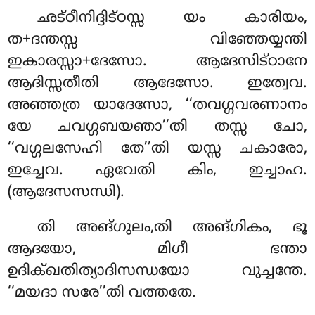
ഛട്ഠീനിദ്ദിട്ഠസ്സ
യം കാരിയം,
ത+ദന്തസ്സ വിഞ്ഞേയ്യന്തി
ഇകാരസ്സാ+ദേസോ. ആദേസിട്ഠാനേ
ആദിസ്സതീതി ആദേസോ. ഇത്വേവ.
അഞ്ഞത്ര യാദേസോ, ‘‘തവഗ്ഗവരണാനം
യേ ചവഗ്ഗബയഞാ’’തി തസ്സ ചോ,
‘‘വഗ്ഗലസേഹി തേ’’തി യസ്സ ചകാരോ,
ഇച്ചേവ. ഏവേതി കിം, ഇച്ചാഹ.
(ആദേസസന്ധി).
തി അങ്ഗുലം,തി അങ്ഗികം, ഭൂ
ആദയോ, മിഗീ ഭന്താ
ഉദിക്ഖതിത്യാദിസന്ധയോ വുച്ചന്തേ.
‘‘മയദാ സരേ’’തി വത്തതേ.