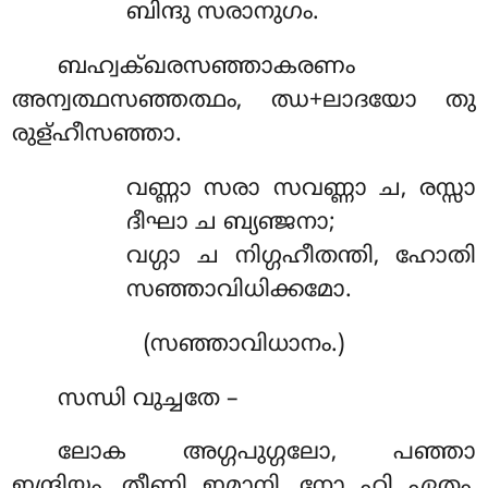
ബിന്ദു സരാനുഗം.
ബഹ്വക്ഖരസഞ്ഞാകരണം
അന്വത്ഥസഞ്ഞത്ഥം, ഝ+ലാദയോ തു
രുള്ഹീസഞ്ഞാ.
വണ്ണാ സരാ സവണ്ണാ ച, രസ്സാ
ദീഘാ ച ബ്യഞ്ജനാ;
വഗ്ഗാ ച നിഗ്ഗഹീതന്തി, ഹോതി
സഞ്ഞാവിധിക്കമോ.
(സഞ്ഞാവിധാനം.)
സന്ധി വുച്ചതേ –
ലോക അഗ്ഗപുഗ്ഗലോ, പഞ്ഞാ
ഇന്ദ്രിയം, തീണി ഇമാനി, നോ ഹി ഏതം,