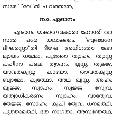
സരേ’’ ‘‘വേ’’തി ച വത്തതേ,
൩൦. ഏഓനം
ഏഓനം
യകാര+വകാരാ ഹോന്തി വാ
സരേ പരേ യഥാക്കമം. ‘‘ബ്യഞ്ജനേ
ദീഘരസ്സാ’’തി ദീഘേ അധിഗതോ ഖോ
മ്യായം ധമ്മോ, പുത്തോ ത്യാഹം, ത്യാസ്സ
പഹീനാ പഞ്ച, ത്യാഹം, യ്യസ്സ, ത്യജ്ജ,
യാവതക്വസ്സ കായോ, താവതക്വസ്സ
ബ്യാമോ, ക്വത്ഥോ, അഥ ഖ്വസ്സ, അഹം
ഖ്വജ്ജ, സ്വാഹം, സ്വജ്ജ, സ്വേവ,
യത്വാധികരണം, സ്വാഹം. വാത്വേവ,
തേജ്ജ, സോഹം. ക്വചി ത്വേവ, ധനമത്ഥി,
പുത്താമത്ഥി, തേ നാഗതാ, അസന്തേത്ഥ,