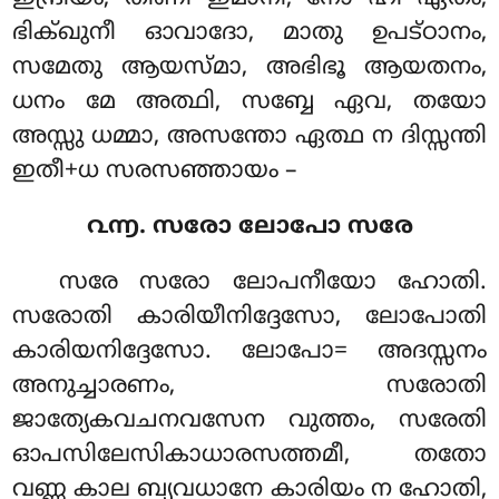
ഭിക്ഖുനീ ഓവാദോ, മാതു ഉപട്ഠാനം,
സമേതു ആയസ്മാ, അഭിഭൂ ആയതനം,
ധനം മേ അത്ഥി, സബ്ബേ ഏവ, തയോ
അസ്സു ധമ്മാ, അസന്തോ ഏത്ഥ ന ദിസ്സന്തി
ഇതീ+ധ സരസഞ്ഞായം –
൨൬. സരോ ലോപോ സരേ
സരേ സരോ ലോപനീയോ ഹോതി.
സരോതി കാരിയീനിദ്ദേസോ, ലോപോതി
കാരിയനിദ്ദേസോ. ലോപോ= അദസ്സനം
അനുച്ചാരണം
, സരോതി
ജാത്യേകവചനവസേന വുത്തം, സരേതി
ഓപസിലേസികാധാരസത്തമീ, തതോ
വണ്ണ കാല ബ്യവധാനേ കാരിയം ന ഹോതി,