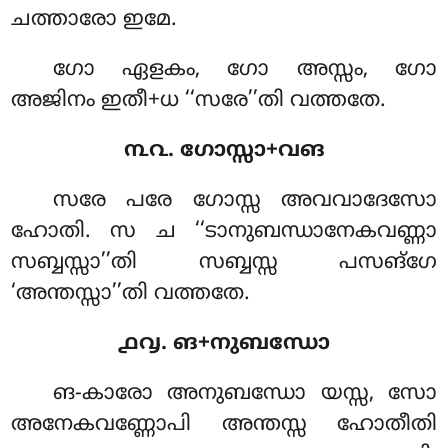
ചത്താരോ ഇമേ.
ഗോ ഏളകം, ഗോ അസ്സം, ഗോ
അജിനം ഇതീ+ധ ‘‘സരേ’’തി വത്തതേ.
൩൨. ഗോസ്സാ+വങ
സരേ പരേ ഗോസ്സ അവവാദേസോ
ഹോതി. സ ച ‘‘ടാനുബന്ധാനേകവണ്ണാ
സബ്ബസ്സാ’’തി സബ്ബസ്സ പസങ്ഗേ
‘അന്തസ്സാ’’തി വത്തതേ.
൧൮. ങ+നുബന്ധോ
ങ-കാരോ അനുബന്ധോ യസ്സ, സോ
അനേകവണ്ണോപി അന്തസ്സ ഹോതീതി