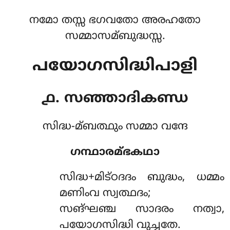
നമോ തസ്സ ഭഗവതോ അരഹതോ
സമ്മാസമ്ബുദ്ധസ്സ.
പയോഗസിദ്ധിപാളി
൧. സഞ്ഞാദികണ്ഡ
സിദ്ധ-മ്ബത്ഥും സമ്മാ വന്ദേ
ഗന്ഥാരമ്ഭകഥാ
സിദ്ധ+മിട്ഠദദം
ബുദ്ധം, ധമ്മം
മണിംവ സ്വത്ഥദം;
സങ്ഘഞ്ച സാദരം നത്വാ,
പയോഗസിദ്ധി വുച്ചതേ.