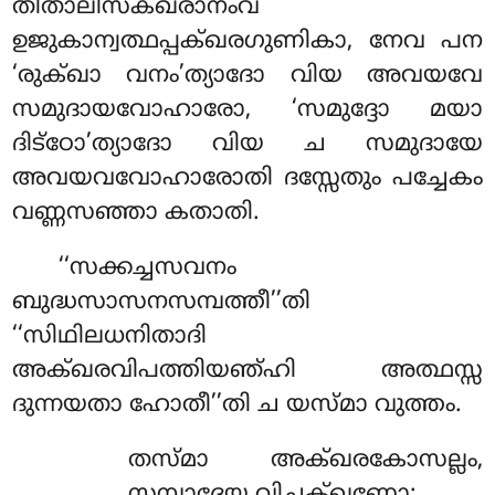
തിതാലീസക്ഖരാനംവ
ഉജുകാന്വത്ഥപ്പക്ഖരഗുണികാ, നേവ പന
‘രുക്ഖാ വനം’ത്യാദോ വിയ അവയവേ
സമുദായവോഹാരോ, ‘സമുദ്ദോ മയാ
ദിട്ഠോ’ത്യാദോ വിയ ച സമുദായേ
അവയവവോഹാരോതി ദസ്സേതും പച്ചേകം
വണ്ണസഞ്ഞാ കതാതി.
‘‘സക്കച്ചസവനം
ബുദ്ധസാസനസമ്പത്തീ’’തി
‘‘സിഥിലധനിതാദി
അക്ഖരവിപത്തിയഞ്ഹി അത്ഥസ്സ
ദുന്നയതാ ഹോതീ’’തി ച യസ്മാ വുത്തം.
തസ്മാ
അക്ഖരകോസല്ലം,
സമ്പാദേയ്യ വിചക്ഖണോ;