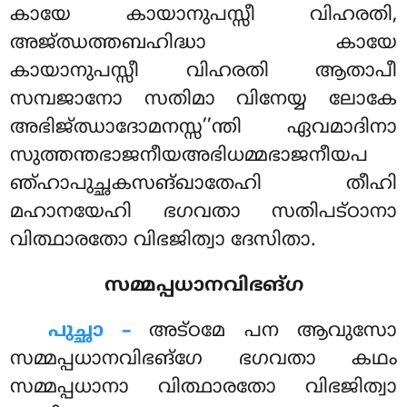
കായേ കായാനുപസ്സീ വിഹരതി,
അജ്ഝത്തബഹിദ്ധാ കായേ
കായാനുപസ്സീ വിഹരതി ആതാപീ
സമ്പജാനോ സതിമാ വിനേയ്യ ലോകേ
അഭിജ്ഝാദോമനസ്സ’’ന്തി ഏവമാദിനാ
സുത്തന്തഭാജനീയഅഭിധമ്മഭാജനീയപ
ഞ്ഹാപുച്ഛകസങ്ഖാതേഹി തീഹി
മഹാനയേഹി ഭഗവതാ സതിപട്ഠാനാ
വിത്ഥാരതോ വിഭജിത്വാ ദേസിതാ.
സമ്മപ്പധാനവിഭങ്ഗ
പുച്ഛാ –
അട്ഠമേ
പന ആവുസോ
സമ്മപ്പധാനവിഭങ്ഗേ ഭഗവതാ കഥം
സമ്മപ്പധാനാ വിത്ഥാരതോ വിഭജിത്വാ