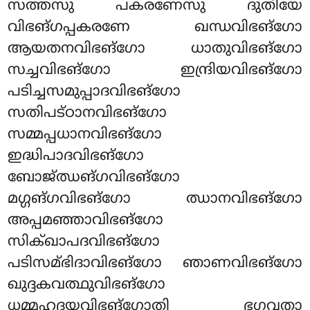
സത്തസു പകരണേസു ദുതിയേ
വിഭങ്ഗപ്പകരണേ ഖന്ധവിഭങ്ഗോ
ആയതനവിഭങ്ഗോ ധാതുവിഭങ്ഗോ
സച്ചവിഭങ്ഗോ ഇന്ദ്രിയവിഭങ്ഗോ
പടിച്ചസമുപ്പാദവിഭങ്ഗോ
സതിപട്ഠാനവിഭങ്ഗോ
സമ്മപ്പധാനവിഭങ്ഗോ
ഇദ്ധിപാദവിഭങ്ഗോ
ബോജ്ഝങ്ഗവിഭങ്ഗോ
മഗ്ഗങ്ഗവിഭങ്ഗോ ഝാനവിഭങ്ഗോ
അപ്പമഞ്ഞാവിഭങ്ഗോ
സിക്ഖാപദവിഭങ്ഗോ
പടിസമ്ഭിദാവിഭങ്ഗോ ഞാണവിഭങ്ഗോ
ഖുദ്ദകവത്ഥുവിഭങ്ഗോ
ധമ്മഹദയവിഭങ്ഗോതി ഭഗവതാ