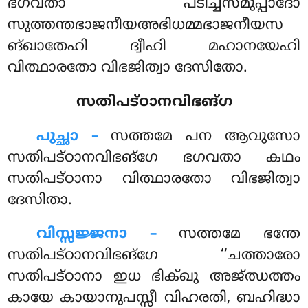
ഭഗവതാ പടിച്ചസമുപ്പാദോ
സുത്തന്തഭാജനീയഅഭിധമ്മഭാജനീയസ
ങ്ഖാതേഹി ദ്വീഹി മഹാനയേഹി
വിത്ഥാരതോ വിഭജിത്വാ ദേസിതോ.
സതിപട്ഠാനവിഭങ്ഗ
പുച്ഛാ –
സത്തമേ
പന ആവുസോ
സതിപട്ഠാനവിഭങ്ഗേ ഭഗവതാ കഥം
സതിപട്ഠാനാ വിത്ഥാരതോ വിഭജിത്വാ
ദേസിതാ.
വിസ്സജ്ജനാ –
സത്തമേ ഭന്തേ
സതിപട്ഠാനവിഭങ്ഗേ ‘‘ചത്താരോ
സതിപട്ഠാനാ ഇധ ഭിക്ഖു അജ്ഝത്തം
കായേ കായാനുപസ്സീ വിഹരതി, ബഹിദ്ധാ