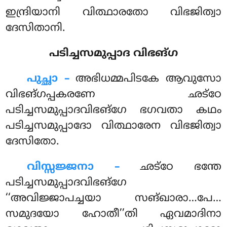
ഇന്ദ്രിയാനി വിത്ഥാരതോ വിഭജിത്വാ
ദേസിതാനി.
പടിച്ചസമുപ്പാദ വിഭങ്ഗ
പുച്ഛാ –
അഭിധമ്മപിടകേ
ആവുസോ
വിഭങ്ഗപ്പകരണേ ഛട്ഠേ
പടിച്ചസമുപ്പാദവിഭങ്ഗേ ഭഗവതാ കഥം
പടിച്ചസമുപ്പാദോ വിത്ഥാരേന വിഭജിത്വാ
ദേസിതോ.
വിസ്സജ്ജനാ –
ഛട്ഠേ ഭന്തേ
പടിച്ചസമുപ്പാദവിഭങ്ഗേ
‘‘അവിജ്ജാപച്ചയാ സങ്ഖാരാ…പേ…
സമുദയോ ഹോതീ’’തി ഏവമാദിനാ