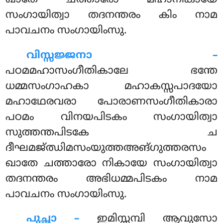
സംഗായിത്വാ തദനന്തരം കിം നാമ
പാവചനം സംഗായിംസു.
വിസ്സജ്ജനാ –
പഠമമഹാസംഗീതികാലേ ഭന്തേ
ധമ്മസംഗാഹകാ മഹാകസ്സപാദയോ
മഹാഥേരവരാ പോരാണസംഗീതികാരാ
പഠമം വിനയപിടകം സംഗായിത്വാ
സുത്തന്തപിടകേ ച
ദീഘമജ്ഝിമസംയുത്തഅങ്ഗുത്തരസം
ഖാതേ ചത്താരോ നികായേ സംഗായിത്വാ
തദനന്തരം അഭിധമ്മപിടകം നാമ
പാവചനം സംഗായിംസു.
പുച്ഛാ –
ഇമിസ്സമ്പി
ആവുസോ