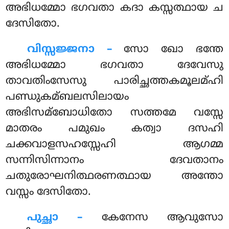
അഭിധമ്മോ ഭഗവതാ കദാ കസ്സത്ഥായ ച
ദേസിതോ.
വിസ്സജ്ജനാ –
സോ ഖോ ഭന്തേ
അഭിധമ്മോ ഭഗവതാ ദേവേസു
താവതിംസേസു പാരിച്ഛത്തകമൂലമ്ഹി
പണ്ഡുകമ്ബലസിലായം
അഭിസമ്ബോധിതോ സത്തമേ വസ്സേ
മാതരം പമുഖം കത്വാ ദസഹി
ചക്കവാളസഹസ്സേഹി ആഗമ്മ
സന്നിസിന്നാനം ദേവതാനം
ചതുരോഘനിത്ഥരണത്ഥായ അന്തോ
വസ്സം ദേസിതോ.
പുച്ഛാ –
കേനേസ
ആവുസോ