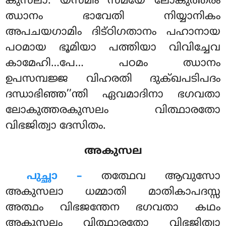
കുസലാ. യസ്മിം സമയേ ലോകുത്തരം
ഝാനം ഭാവേതി നിയ്യാനികം
അപചയഗാമിം ദിട്ഠിഗതാനം പഹാനായ
പഠമായ ഭൂമിയാ പത്തിയാ വിവിച്ചേവ
കാമേഹി…പേ… പഠമം ഝാനം
ഉപസമ്പജ്ജ വിഹരതി ദുക്ഖപടിപദം
ദന്ധാഭിഞ്ഞ’’ന്തി ഏവമാദിനാ ഭഗവതാ
ലോകുത്തരകുസലം വിത്ഥാരതോ
വിഭജിത്വാ ദേസിതം.
അകുസല
പുച്ഛാ –
തത്ഥേവ
ആവുസോ
അകുസലാ ധമ്മാതി മാതികാപദസ്സ
അത്ഥം വിഭജന്തേന ഭഗവതാ കഥം
അകുസലം വിത്ഥാരതോ വിഭജിത്വാ