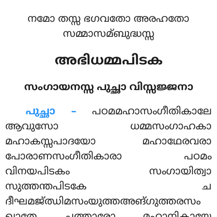
നമോ തസ്സ ഭഗവതോ അരഹതോ
സമ്മാസമ്ബുദ്ധസ്സ
അഭിധമ്മപിടക
സംഗായനസ്സ പുച്ഛാ വിസ്സജ്ജനാ
പുച്ഛാ –
പഠമമഹാസംഗീതികാലേ
ആവുസോ ധമ്മസംഗാഹകാ
മഹാകസ്സപാദയോ മഹാഥേരവരാ
പോരാണസംഗീതികാരാ പഠമം
വിനയപിടകം സംഗായിത്വാ
സുത്തന്തപിടകേ ച
ദീഘമജ്ഝിമസംയുത്തഅങ്ഗുത്തരസം
ഖാതേ ചത്താരോ മഹാനികായേ