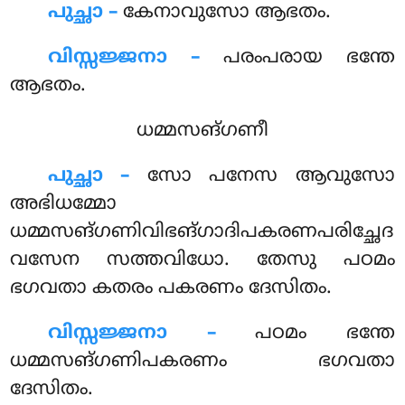
പുച്ഛാ –
കേനാവുസോ
ആഭതം.
വിസ്സജ്ജനാ –
പരംപരായ ഭന്തേ
ആഭതം.
ധമ്മസങ്ഗണീ
പുച്ഛാ –
സോ
പനേസ ആവുസോ
അഭിധമ്മോ
ധമ്മസങ്ഗണിവിഭങ്ഗാദിപകരണപരിച്ഛേദ
വസേന സത്തവിധോ. തേസു പഠമം
ഭഗവതാ കതരം പകരണം ദേസിതം.
വിസ്സജ്ജനാ –
പഠമം ഭന്തേ
ധമ്മസങ്ഗണിപകരണം ഭഗവതാ
ദേസിതം.