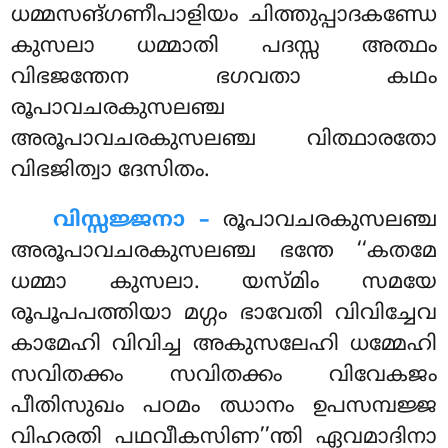
ധമ്മസങ്ഗണീപാളിയം ചിത്തുപ്പാദകണ്ഡേ
കുസലാ ധമ്മാതി പദസ്സ അത്ഥം
വിഭജന്തേന ഭഗവതാ കഥം
രൂപാവചരകുസലഞ്ച
അരൂപാവചരകുസലഞ്ച വിത്ഥാരതോ
വിഭജിത്വാ ദേസിതം.
വിസ്സജ്ജനാ –
രൂപാവചരകുസലഞ്ച
അരൂപാവചരകുസലഞ്ച ഭന്തേ ‘‘കതമേ
ധമ്മാ കുസലാ. യസ്മിം സമയേ
രൂപൂപപത്തിയാ മഗ്ഗം ഭാവേതി വിവിച്ചേവ
കാമേഹി വിവിച്ച അകുസലേഹി ധമ്മേഹി
സവിതക്കം സവിതക്കം വിവേകജം
പീതിസുഖം പഠമം ഝാനം ഉപസമ്പജ്ജ
വിഹരതി പഥവീകസിണ’’ന്തി ഏവമാദിനാ