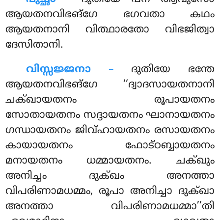
ആയതനവിഭങ്ഗേ ഭഗവതാ കഥം
ആയതനാനി വിത്ഥാരതോ വിഭജിത്വാ
ദേസിതാനി.
വിസ്സജ്ജനാ –
ദുതിയേ ഭന്തേ
ആയതനവിഭങ്ഗേ ‘‘ദ്വാദസായതനാനി
ചക്ഖായതനം രൂപായതനം
സോതായതനം സദ്ദായതനം ഘാനായതനം
ഗന്ധായതനം ജിവ്ഹായതനം രസായതനം
കായായതനം ഫോട്ഠബ്ബായതനം
മനായതനം ധമ്മായതനം. ചക്ഖും
അനിച്ചം ദുക്ഖം അനത്താ
വിപരിണാമധമ്മം, രൂപാ അനിച്ചാ ദുക്ഖാ
അനത്താ വിപരിണാമധമ്മാ’’തി