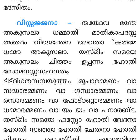
ദേസിതം.
വിസ്സജ്ജനാ –
തത്ഥേവ ഭന്തേ
അകുസലാ ധമ്മാതി മാതികാപദസ്സ
അത്ഥം വിഭജന്തേന ഭഗവതാ ‘‘കതമേ
ധമ്മാ അകുസലാ. യസ്മിം സമയേ
അകുസലം ചിത്തം ഉപ്പന്നം ഹോതി
സോമനസ്സസഹഗതം
ദിട്ഠിഗതസമ്പയുത്തം രൂപാരമ്മണം വാ
സദ്ധാരമ്മണം വാ ഗന്ധാരമ്മണം വാ
രസാരമ്മണം വാ ഫോട്ഠബ്ബാരമ്മണം വാ
ധമ്മാരമ്മണം വാ യം യം വാ പനാരബ്ഭ.
തസ്മിം സമയേ ഫസ്സോ ഹോതി വേദനാ
ഹോതി സഞ്ഞാ ഹോതി ചേതനാ ഹോതി
ചിത്തം ഹോതീ’’തി ഏവമാദിനാ