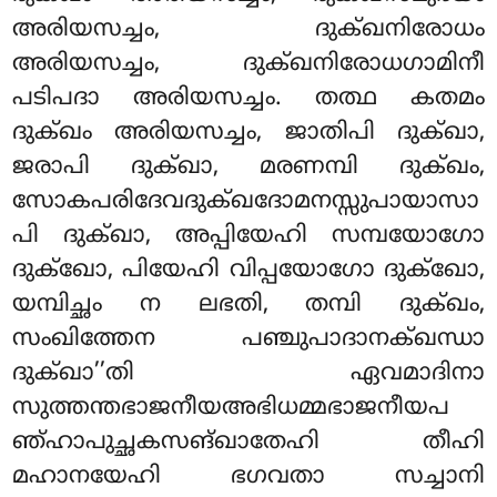
അരിയസച്ചം, ദുക്ഖനിരോധം
അരിയസച്ചം, ദുക്ഖനിരോധഗാമിനീ
പടിപദാ അരിയസച്ചം. തത്ഥ കതമം
ദുക്ഖം അരിയസച്ചം, ജാതിപി ദുക്ഖാ,
ജരാപി ദുക്ഖാ, മരണമ്പി ദുക്ഖം,
സോകപരിദേവദുക്ഖദോമനസ്സുപായാസാ
പി ദുക്ഖാ, അപ്പിയേഹി സമ്പയോഗോ
ദുക്ഖോ, പിയേഹി വിപ്പയോഗോ ദുക്ഖോ,
യമ്പിച്ഛം ന ലഭതി, തമ്പി ദുക്ഖം,
സംഖിത്തേന പഞ്ചുപാദാനക്ഖന്ധാ
ദുക്ഖാ’’തി ഏവമാദിനാ
സുത്തന്തഭാജനീയഅഭിധമ്മഭാജനീയപ
ഞ്ഹാപുച്ഛകസങ്ഖാതേഹി തീഹി
മഹാനയേഹി ഭഗവതാ സച്ചാനി