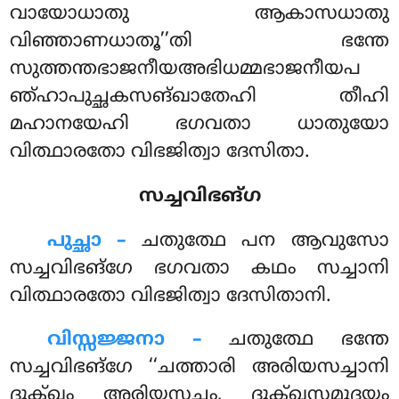
വായോധാതു ആകാസധാതു
വിഞ്ഞാണധാതൂ’’തി ഭന്തേ
സുത്തന്തഭാജനീയഅഭിധമ്മഭാജനീയപ
ഞ്ഹാപുച്ഛകസങ്ഖാതേഹി തീഹി
മഹാനയേഹി ഭഗവതാ ധാതുയോ
വിത്ഥാരതോ വിഭജിത്വാ ദേസിതാ.
സച്ചവിഭങ്ഗ
പുച്ഛാ –
ചതുത്ഥേ
പന ആവുസോ
സച്ചവിഭങ്ഗേ ഭഗവതാ കഥം സച്ചാനി
വിത്ഥാരതോ വിഭജിത്വാ ദേസിതാനി.
വിസ്സജ്ജനാ –
ചതുത്ഥേ ഭന്തേ
സച്ചവിഭങ്ഗേ ‘‘ചത്താരി അരിയസച്ചാനി
ദുക്ഖം അരിയസച്ചം, ദുക്ഖസമുദയം