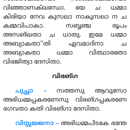
വിഞ്ഞാണക്ഖന്ധോ. യേ ച ധമ്മാ
കിരിയാ നേവ കുസലാ നാകുസലാ ന ച
കമ്മവിപാകാ. സബ്ബഞ്ച രൂപം
അസങ്ഖതാ ച ധാതു. ഇമേ ധമ്മാ
അബ്യാകതാ’’തി ഏവമാദിനാ ച
അബ്യാകതാ ധമ്മാ വിത്ഥാരതോ
വിഭജിത്വാ ദേസിതാ.
വിഭങ്ഗ
പുച്ഛാ –
സത്തസു
ആവുസോ
അഭിധമ്മപ്പകരണേസു വിഭങ്ഗപ്പകരണേ
ഭഗവതാ കതി വിഭങ്ഗാ ദേസിതാ.
വിസ്സജ്ജനാ –
അഭിധമ്മപിടകേ ഭന്തേ