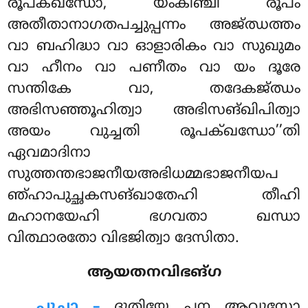
രൂപക്ഖന്ധോ, യംകിഞ്ചി രൂപം
അതീതാനാഗതപച്ചുപ്പന്നം അജ്ഝത്തം
വാ ബഹിദ്ധാ വാ ഓളാരികം വാ സുഖുമം
വാ ഹീനം വാ പണീതം വാ യം ദൂരേ
സന്തികേ വാ, തദേകജ്ഝം
അഭിസഞ്ഞൂഹിത്വാ അഭിസങ്ഖിപിത്വാ
അയം വുച്ചതി രൂപക്ഖന്ധോ’’തി
ഏവമാദിനാ
സുത്തന്തഭാജനീയഅഭിധമ്മഭാജനീയപ
ഞ്ഹാപുച്ഛകസങ്ഖാതേഹി തീഹി
മഹാനയേഹി ഭഗവതാ ഖന്ധാ
വിത്ഥാരതോ വിഭജിത്വാ ദേസിതാ.
ആയതനവിഭങ്ഗ
പുച്ഛാ –
ദുതിയേ
പന ആവുസോ