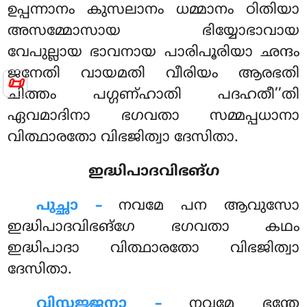
ഉപ്പന്നാനം കുസലാനം ധമ്മാനം ഠിതിയാ
അസമ്മോസായ ഭിയ്യോഭാവായ
വേപുല്ലായ ഭാവനായ പാരിപൂരിയാ ഛന്ദം
ജനേതി വായമതി വീരിയം ആരഭതി
📜
ചിത്തം പഗ്ഗണ്ഹാതി പദഹതീ’’തി
ഏവമാദിനാ ഭഗവതാ സമ്മപ്പധാനാ
വിത്ഥാരതോ വിഭജിത്വാ ദേസിതാ.
ഇദ്ധിപാദവിഭങ്ഗ
പുച്ഛാ –
നവമേ
പന ആവുസോ
ഇദ്ധിപാദവിഭങ്ഗേ ഭഗവതാ കഥം
ഇദ്ധിപാദാ വിത്ഥാരതോ വിഭജിത്വാ
ദേസിതാ.
വിസ്സജ്ജനാ –
നവമേ ഭന്തേ