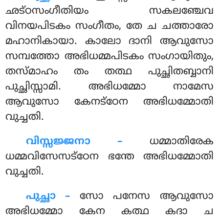
ഛട്ഠസംഗീതിയം സകലഞ്ചേവ
വിനയപിടകം സംഗീതം, തേ ച ചത്താരോ
മഹാനികായാ. കാലോ ദാനി ആവുസോ
സമ്പത്തോ അഭിധമ്മപിടകം സംഗായിതും,
തസ്മാഹം തം തത്ഥ പുച്ഛിതബ്ബാനി
പുച്ഛിസ്സാമി. അഭിധമ്മോ നാമേസ
ആവുസോ കേനട്ഠേന അഭിധമ്മോതി
വുച്ചതി.
വിസ്സജ്ജനാ –
ധമ്മാതിരേക
ധമ്മവിസേസട്ഠേന ഭന്തേ അഭിധമ്മോതി
വുച്ചതി.
പുച്ഛാ –
സോ
പനേസ ആവുസോ
അഭിധമ്മോ കേന കത്ഥ കദാ ച