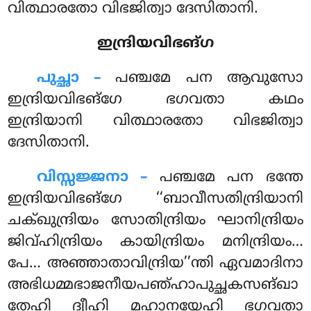
വിത്ഥാരതോ വിഭജിത്വാ ദേസിതാനി.
ഇന്ദ്രിയവിഭങ്ഗ
പുച്ഛാ –
പഞ്ചമേ
പന ആവുസോ
ഇന്ദ്രിയവിഭങ്ഗേ ഭഗവതാ കഥം
ഇന്ദ്രിയാനി വിത്ഥാരതോ വിഭജിത്വാ
ദേസിതാനി.
വിസ്സജ്ജനാ –
പഞ്ചമേ പന ഭന്തേ
ഇന്ദ്രിയവിഭങ്ഗേ ‘‘ബാവീസതിന്ദ്രിയാനി
ചക്ഖുന്ദ്രിയം സോതിന്ദ്രിയം ഘാനിന്ദ്രിയം
ജിവ്ഹിന്ദ്രിയം കായിന്ദ്രിയം മനിന്ദ്രിയം…
പേ… അഞ്ഞാതാവിന്ദ്രിയ’’ന്തി ഏവമാദിനാ
അഭിധമ്മഭാജനീയപഞ്ഹാപുച്ഛകസങ്ഖാ
തേഹി ദ്വീഹി മഹാനയേഹി ഭഗവതാ