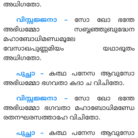
അധിഗതോ.
വിസ്സജ്ജനാ –
സോ ഖോ ഭന്തേ
അഭിധമ്മോ സബ്ബഞ്ഞുബുദ്ധേന
മഹാബോധിമണ്ഡമൂലേ
വേസാഖപുണ്ണമിയം യഥാഭൂതം
അധിഗതോ.
പുച്ഛാ –
കത്ഥ പനേസ ആവുസോ
അഭിധമ്മോ ഭഗവതാ കദാ ച വിചിതോ.
വിസ്സജ്ജനാ –
സോ ഖോ ഭന്തേ
അഭിധമ്മോ ഭഗവതാ മഹാബോധിമണ്ഡേ
രതനഘരസത്താഹേ വിചിതോ.
പുച്ഛാ –
കത്ഥ
പനേസ ആവുസോ