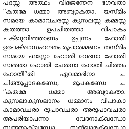
പദസ്സ അത്ഥം വിഭജന്തേന ഭഗവതാ
‘‘കതമേ ധമ്മാ അബ്യാകതാ. യസ്മിം
സമയേ കാമാവചരസ്സ കുസലസ്സ കമ്മസ്സ
കതത്താ ഉപചിതത്താ വിപാകം
ചക്ഖുവിഞ്ഞാണം ഉപ്പന്നം ഹോതി
ഉപേക്ഖാസഹഗതം രൂപാരമ്മണം. തസ്മിം
സമയേ ഫസ്സോ ഹോതി വേദനാ ഹോതി
സഞ്ഞാ ഹോതി ചേതനാ ഹോതി ചിത്തം
ഹോതീ’’തി ഏവമാദിനാ ച
ചിത്തുപ്പാദകണ്ഡേ, രൂപകണ്ഡേ ച
‘‘കതമേ ധമ്മാ അബ്യാകതാ.
കുസലാകുസലാനം ധമ്മാനം വിപാകാ
കാമാവചരാ രൂപാവചരാ അരൂപാവചരാ
അപരിയാപന്നാ വേദനാക്ഖന്ധോ
സഞ്ഞാക്ഖന്ധോ സങ്ഖാരക്ഖന്ധോ