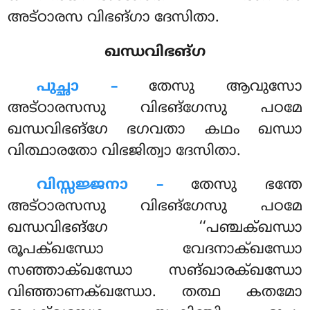
അട്ഠാരസ വിഭങ്ഗാ ദേസിതാ.
ഖന്ധവിഭങ്ഗ
പുച്ഛാ –
തേസു ആവുസോ
അട്ഠാരസസു വിഭങ്ഗേസു പഠമേ
ഖന്ധവിഭങ്ഗേ ഭഗവതാ കഥം ഖന്ധാ
വിത്ഥാരതോ വിഭജിത്വാ ദേസിതാ.
വിസ്സജ്ജനാ –
തേസു
ഭന്തേ
അട്ഠാരസസു വിഭങ്ഗേസു പഠമേ
ഖന്ധവിഭങ്ഗേ ‘‘പഞ്ചക്ഖന്ധാ
രൂപക്ഖന്ധോ വേദനാക്ഖന്ധോ
സഞ്ഞാക്ഖന്ധോ സങ്ഖാരക്ഖന്ധോ
വിഞ്ഞാണക്ഖന്ധോ. തത്ഥ കതമോ