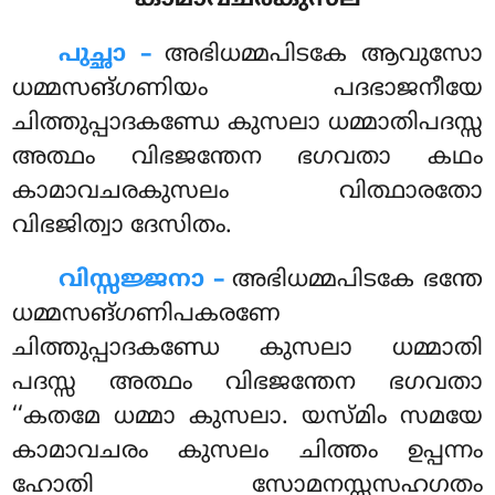
പുച്ഛാ –
അഭിധമ്മപിടകേ
ആവുസോ
ധമ്മസങ്ഗണിയം പദഭാജനീയേ
ചിത്തുപ്പാദകണ്ഡേ കുസലാ ധമ്മാതിപദസ്സ
അത്ഥം വിഭജന്തേന ഭഗവതാ കഥം
കാമാവചരകുസലം വിത്ഥാരതോ
വിഭജിത്വാ ദേസിതം.
വിസ്സജ്ജനാ –
അഭിധമ്മപിടകേ ഭന്തേ
ധമ്മസങ്ഗണിപകരണേ
ചിത്തുപ്പാദകണ്ഡേ കുസലാ ധമ്മാതി
പദസ്സ അത്ഥം വിഭജന്തേന ഭഗവതാ
‘‘കതമേ ധമ്മാ കുസലാ. യസ്മിം സമയേ
കാമാവചരം കുസലം ചിത്തം ഉപ്പന്നം
ഹോതി സോമനസ്സസഹഗതം