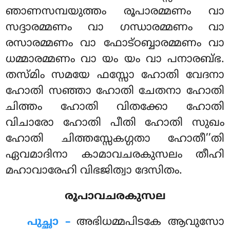
ഞാണസമ്പയുത്തം രൂപാരമ്മണം വാ
സദ്ദാരമ്മണം വാ ഗന്ധാരമ്മണം വാ
രസാരമ്മണം വാ ഫോട്ഠബ്ബാരമ്മണം വാ
ധമ്മാരമ്മണം വാ യം യം വാ പനാരബ്ഭ.
തസ്മിം സമയേ ഫസ്സോ ഹോതി വേദനാ
ഹോതി സഞ്ഞാ ഹോതി ചേതനാ ഹോതി
ചിത്തം ഹോതി വിതക്കോ ഹോതി
വിചാരോ ഹോതി പീതി ഹോതി സുഖം
ഹോതി ചിത്തസ്സേകഗ്ഗതാ ഹോതീ’’തി
ഏവമാദിനാ കാമാവചരകുസലം തീഹി
മഹാവാരേഹി വിഭജിത്വാ ദേസിതം.
രൂപാവചരകുസല
പുച്ഛാ –
അഭിധമ്മപിടകേ
ആവുസോ