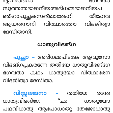
ഏവമാദിനാ ഭഗവതാ
സുത്തന്തഭാജനീയഅഭിധമ്മഭാജനീയപ
ഞ്ഹാപുച്ഛകസങ്ഖാതേഹി തീഹേവ
ആയതനാനി വിത്ഥാരതോ വിഭജിത്വാ
ദേസിതാനി.
ധാതുവിഭങ്ഗ
പുച്ഛാ –
അഭിധമ്മപിടകേ
ആവുസോ
വിഭങ്ഗപ്പകരണേ തതിയേ ധാതുവിഭങ്ഗേ
ഭഗവതാ കഥം ധാതുയോ വിത്ഥാരേന
വിഭജിത്വാ ദേസിതാ.
വിസ്സജ്ജനാ –
തതിയേ ഭന്തേ
ധാതുവിഭങ്ഗേ ‘‘ഛ ധാതുയോ
പഥവീധാതു ആപോധാതു തേജോധാതു