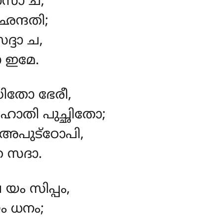
ാസാ ച,
ന്ദതി;
ദ്ദാ ച,
ാ ഇമേ.
ിതോ ഭേരീ,
ഹോതി പുച്ഛിതോ;
അപുട്ഠോപി,
 സദാ.
ം സിപ്പം,
 ധനം;