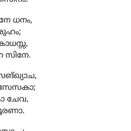
ിനേ ധനം,
രുഹം;
ോധസ്സ,
േ സിനേ.
സങ്ഖ്യാച,
ിസേസകാ;
ാ ചേവ,
ൂരണാ.