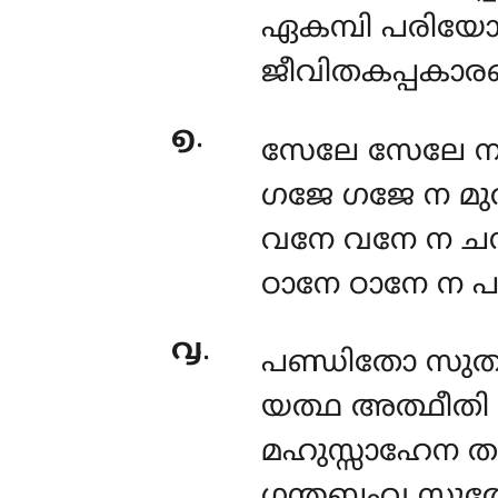
ഏകമ്പി പരിയോ
ജീവിതകപ്പകാര
൭
.
സേലേ സേലേ ന
ഗജേ ഗജേ ന മുത
വനേ വനേ ന ചന്
ഠാനേ ഠാനേ ന പ
൮
.
പണ്ഡിതോ സുതസ
യത്ഥ അത്ഥീതി
മഹുസ്സാഹേന
ത
ഗന്തബ്ബംവ സുത