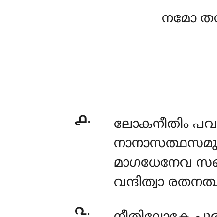
നമോ തസ
൧
.
ലോകനീതിം
പവക
നാനാസത്ഥസമുദ്
മാഗധേനേവ സങ
വന്ദിത്വാ രതനത
൨
.