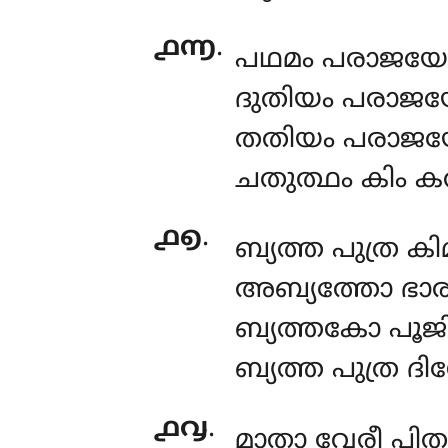
൧൬
.
പഥമം പരാജയേ സ
ദുതിയം പരാജയ
തതിയം പരാജയേ
ചതുത്ഥം കിം കര
൧൭
.
ബ്യത്ത പുത്ര 
അബ്യത്തോ ഭാ
ബ്യത്തകോ പൂ
ബ്യത്ത പുത്ര ദി
൧൮
.
മാതാ വേരീ പിതാ