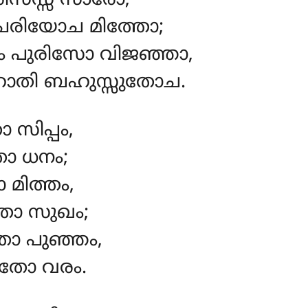
ിസസ്സ സാരോ,
ചരിയോച മിത്തോ;
ിം പുരിസോ വിജഞ്ഞാ,
തി ബഹുസ്സുതോച.
സിപ്പം,
തോ ധനം;
മിത്തം,
തോ സുഖം;
ോ പുഞ്ഞം,
ുതോ വരം.