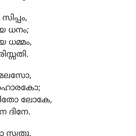
ിപ്പം,
േ ധനം;
 ധമ്മം,
ിസ്സതി.
കിമലസോ,
രഹാരകോ;
ജിതോ ലോകേ,
നേ ദിനേ.
 സത്രു,