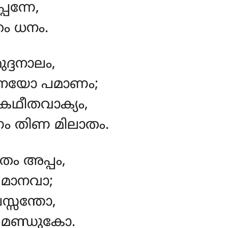
പന്നേ,
തം ധനം.
ദ്ദനാലം,
ിനയോ പമാണം;
 കഥീതവാക്യം,
ം തിണ മിലാതം.
തം അപ്പം,
മാനവാ;
്സന്തോ,
മണ്ഡുകോ.