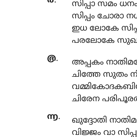
൪
.
സിപ്പാ സമം ധനം
സിപ്പം ചോരാ 
ഇധ ലോകേ സിപ്പ
പരലോകേ സുഖ
൫
.
അപ്പകം നാതിമഞ
ചിത്തേ സുതം 
വമ്മികോദകബിന്
ചിരേന പരിപൂരത
൬
.
ഖുദ്ദോതി നാതിമ
വിജ്ജം വാ സിപ്