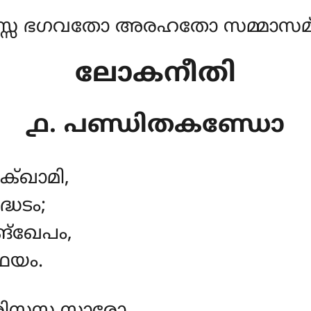
്സ ഭഗവതോ അരഹതോ സമ്മാസമ്ബ
ലോകനീതി
൧. പണ്ഡിതകണ്ഡോ
്ഖാമി,
ധടം;
്ഖേപം,
്ഥയം.