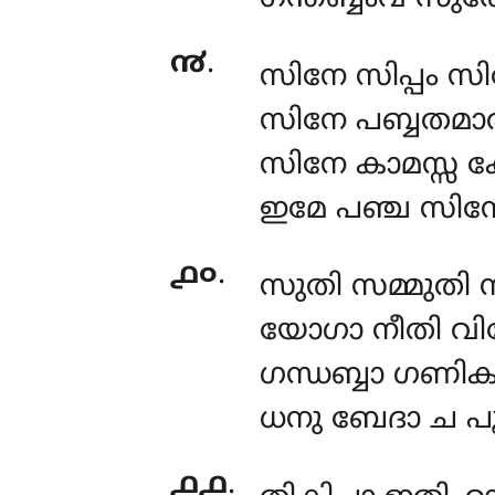
൯
.
സിനേ സിപ്പം സ
സിനേ പബ്ബതമാ
സിനേ കാമസ്സ ക
ഇമേ പഞ്ച സിന
൧൦
.
സുതി സമ്മുതി 
യോഗാ നീതി വ
ഗന്ധബ്ബാ ഗണിക
ധനു ബേദാ ച പ
൧൧
.