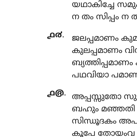
യഥാകിച്ചേ
സമുപ്
ന തം സിപ്പം ന 
൧൪
.
ജലപ്പമാണം കുമു
കുലപ്പമാണം വ
ബ്യത്തിപ്പമാണം
പഥവിയാ പമാണ
൧൫
.
അപ്പസ്സുതോ സു
ബഹും മഞ്ഞതി 
സിന്ധൂദകം അപസ
കൂപേ തോയംവ 