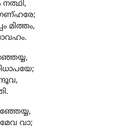
 നത്ഥി,
നഗണ്ഹരേ;
ം മിത്തം,
ാവഹം.
്ഞേയ്യ,
നിധാപയേ;
ദൂവ,
ി.
ഞ്ഞേയ്യ,
പമേവ വാ;