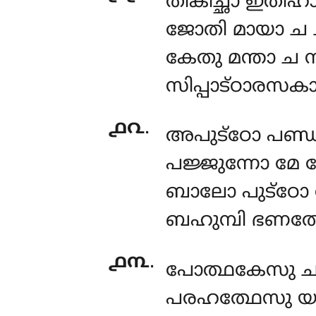
തികിച്ഛാ ഇതിഹ
ജോതി മായാ ച ഛ
കേതു മന്താ ച സ
സിപ്പാട്ഠാരസക
൧൨
.
അപുട്ഠോ പണ്ഡ
പജ്ജുന്നോ മേ 
ബാലോ പുട്ഠോ 
ബഹുമ്പി ഭണതേ
൧൩
.
പോത്ഥകേസു ച യ
പരഹത്ഥേസു യം