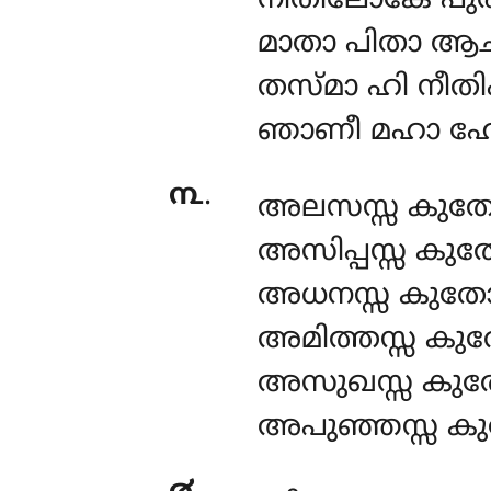
നീതിലോകേ പുര
മാതാ പിതാ ആ
തസ്മാ ഹി നീത
ഞാണീ മഹാ ഹോ
൩
.
അലസസ്സ കുതോ 
അസിപ്പസ്സ കു
അധനസ്സ കുതോ 
അമിത്തസ്സ കു
അസുഖസ്സ
കുത
അപുഞ്ഞസ്സ ക