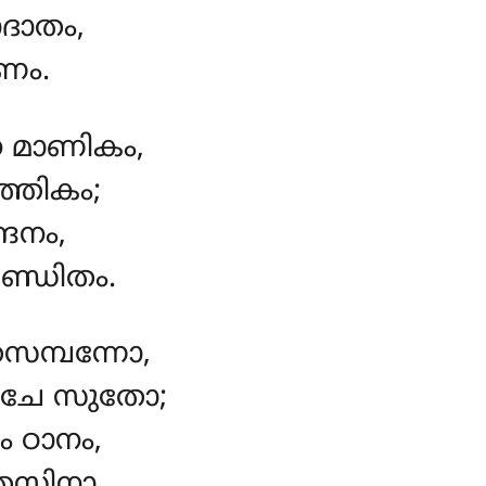
ദാതം,
ണം.
 മാണികം,
്തികം;
ദനം,
ണ്ഡിതം.
മ്പന്നോ,
 ചേ സുതോ;
ം ഠാനം,
േസിനാ.