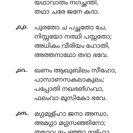
യഥാവാതം നഗച്ഛന്തി,
തഥാ ചരേ ജനേ കദാ.
.
൧൧
പുരതോ
ച പച്ഛതോ ചേ,
നിസ്സയോ നത്ഥി പസ്സതോ;
അധികം വീരിയം ഹോതി,
അത്തനാഥോ തദാ ഭവേ.
.
൧൨
ഖണം
ആഖുബിലം സീഹോ,
പാസാണസകലാകുലം;
പപ്പോതി നഖഭങ്ഗംവാ,
ഫലംവാ മൂസികോ ഭവേ.
.
൧൩
മഗ്ഗമുള്ഹാ
ജനാ അന്ധാ,
അമഗ്ഗാ മഗ്ഗസഞ്ഞിനോ;
തഥേവ ദുപ്പഞ്ഞാ മുള്ഹാ,