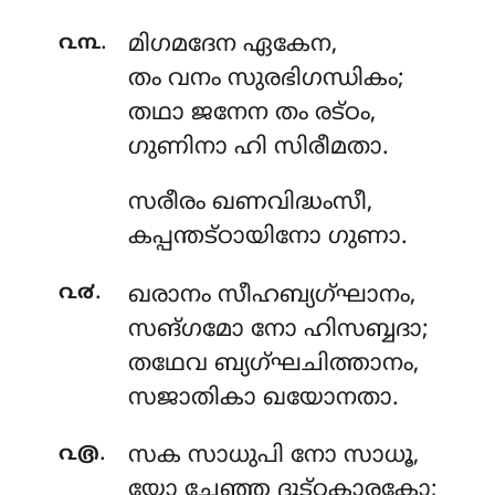
.
൨൩
മിഗമദേന
ഏകേന,
തം വനം സുരഭിഗന്ധികം;
തഥാ ജനേന തം രട്ഠം,
ഗുണിനാ ഹി സിരീമതാ.
സരീരം
ഖണവിദ്ധംസീ,
കപ്പന്തട്ഠായിനോ ഗുണാ.
.
൨൪
ഖരാനം
സീഹബ്യഗ്ഘാനം,
സങ്ഗമോ നോ ഹിസബ്ബദാ;
തഥേവ ബ്യഗ്ഘചിത്താനം,
സജാതികാ ഖയോനതാ.
.
൨൫
സക
സാധുപി നോ സാധൂ,
യോ ചേഞ്ഞ ദുട്ഠകാരകോ;