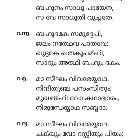
ബഹൂനം സാധൂ പായേന,
സ വേ സാധൂതി വുച്ചതേ.
.
൨൬
ബഹൂദകേ
സമുദ്ദേപി,
ജലം നത്ഥേവ പാതവേ;
ഖുദ്ദകേ ഖതകൂപമ്ഹി,
സാദും അത്ഥി ബഹും ദകം.
.
൨൭
മാ
സീഘം വിവരേയ്യാഥ,
നിന്ദിതുഞ്ച പസംസിതും;
മുഖഞ്ഹി വോ കഥാദ്വാരം,
നിരുന്ധേയ്യാഥ സബ്ബദാ.
.
൨൮
മാ
സീഘം വിവരേയ്യാഥ,
ചക്ഖും വോ ദസ്സിതും പിയം;