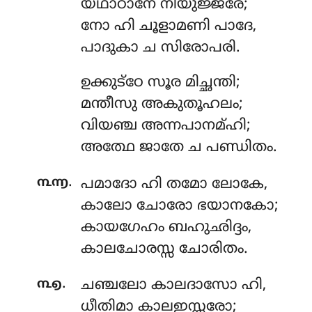
യഥാഠാനേ നിയുജ്ജരേ;
നോ ഹി ചൂളാമണി പാദേ,
പാദുകാ ച സിരോപരി.
ഉക്കുട്ഠേ
സൂര മിച്ഛന്തി;
മന്തീസു അകുതൂഹലം;
വിയഞ്ച അന്നപാനമ്ഹി;
അത്ഥേ ജാതേ ച പണ്ഡിതം.
.
൩൬
പമാദോ
ഹി തമോ ലോകേ,
കാലോ ചോരോ ഭയാനകോ;
കായഗേഹം ബഹുഛിദ്ദം,
കാലചോരസ്സ ചോരിതം.
.
൩൭
ചഞ്ചലോ
കാലദാസോ ഹി,
ധീതിമാ കാലഇസ്സരോ;