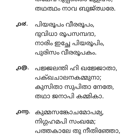
തഥത്ഥം നാവ ബുജ്ഝരേ.
.
൧൪
പിയരൂപം
വീരരൂപം,
ദുവിധാ രൂപസമ്പദാ,
നാരിം ഇച്ഛേ പിയരൂപിം,
പുരിസം വീരരൂപകം.
.
൧൫
പജ്ജലന്തി
ഹി ഖജ്ജോതാ,
പക്ഖചാലനകമ്മുനാ;
കുസിതാ സുപിതാ നേതേ,
തഥാ ജനാപി കമ്മികാ.
.
൧൬
കുമ്മസങ്കോചമോപമ്യ
,
നിഗ്ഗഹമപി സംഖമേ;
പത്തകാലേ തു നീതിഞ്ഞോ,