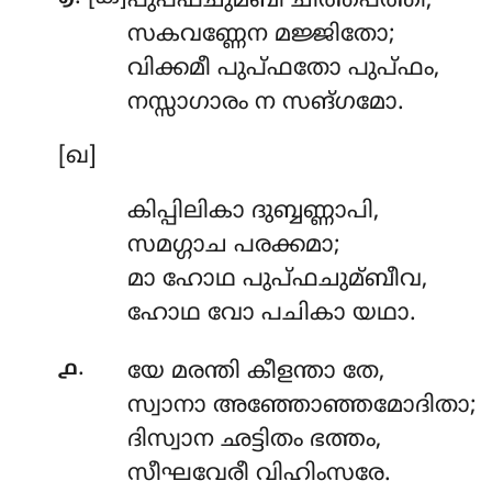
പുപ്ഫചുമ്ബി
ചിത്തപത്തീ,
സകവണ്ണേന മജ്ജിതോ;
വിക്കമീ പുപ്ഫതോ പുപ്ഫം,
നസ്സാഗാരം ന സങ്ഗമോ.
[ഖ]
കിപ്പിലികാ ദുബ്ബണ്ണാപി,
സമഗ്ഗാച പരക്കമാ;
മാ ഹോഥ പുപ്ഫചുമ്ബീവ,
ഹോഥ വോ പചികാ യഥാ.
.
൧
യേ
മരന്തി കീളന്താ തേ,
സ്വാനാ അഞ്ഞോഞ്ഞമോദിതാ;
ദിസ്വാന ഛട്ടിതം ഭത്തം,
സീഘവേരീ വിഹിംസരേ.