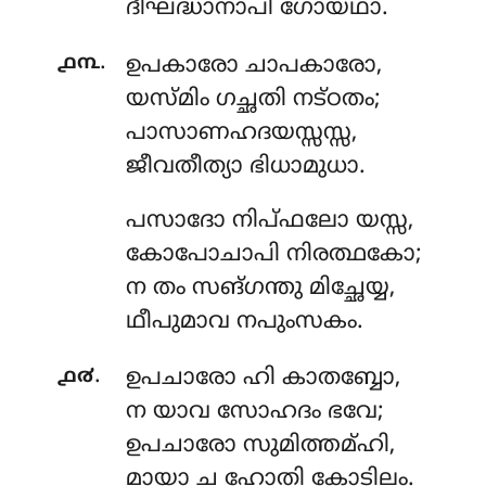
ദീഘദ്ധാനാപി ഗോയഥാ.
.
൧൩
ഉപകാരോ
ചാപകാരോ,
യസ്മിം ഗച്ഛതി നട്ഠതം;
പാസാണഹദയസ്സസ്സ,
ജീവതീത്യാ ഭിധാമുധാ.
പസാദോ നിപ്ഫലോ യസ്സ,
കോപോചാപി നിരത്ഥകോ;
ന തം സങ്ഗന്തു മിച്ഛേയ്യ,
ഥീപുമാവ നപുംസകം.
.
൧൪
ഉപചാരോ
ഹി കാതബ്ബോ,
ന യാവ സോഹദം ഭവേ;
ഉപചാരോ സുമിത്തമ്ഹി,
മായാ ച ഹോതി കോടിലം.