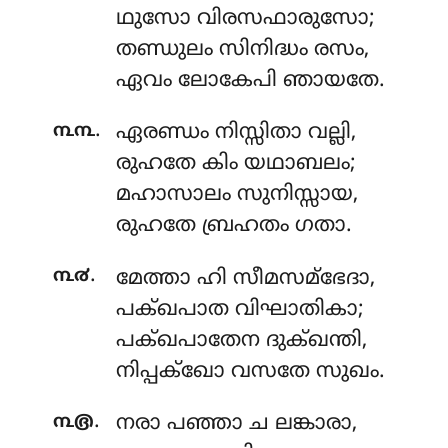
ഥുസോ വിരസഫാരുസോ;
തണ്ഡുലം സിനിദ്ധം രസം,
ഏവം ലോകേപി ഞായതേ.
.
൩൩
ഏരണ്ഡം
നിസ്സിതാ വല്ലി,
രുഹതേ കിം യഥാബലം;
മഹാസാലം സുനിസ്സായ,
രുഹതേ ബ്രഹതം ഗതാ.
.
൩൪
മേത്താ
ഹി സീമസമ്ഭേദാ,
പക്ഖപാത വിഘാതികാ;
പക്ഖപാതേന ദുക്ഖന്തി,
നിപ്പക്ഖോ വസതേ സുഖം.
.
൩൫
നരാ
പഞ്ഞാ ച ലങ്കാരാ,