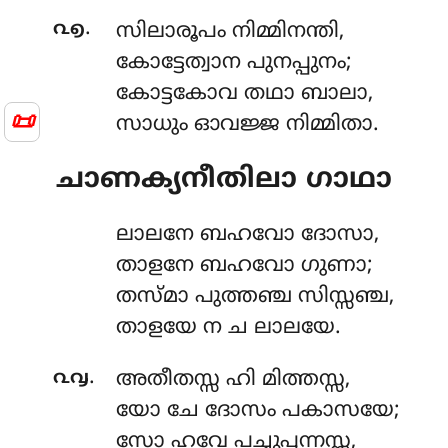
.
൨൭
സിലാരൂപം
നിമ്മിനന്തി,
കോട്ടേത്വാന പുനപ്പുനം;
കോട്ടകോവ തഥാ ബാലാ,
📜
സാധും ഓവജ്ജ നിമ്മിതാ.
ചാണക്യനീതിലാ ഗാഥാ
ലാലനേ
ബഹവോ ദോസാ,
താളനേ ബഹവോ ഗുണാ;
തസ്മാ പുത്തഞ്ച സിസ്സഞ്ച,
താളയേ ന ച ലാലയേ.
.
൨൮
അതീതസ്സ
ഹി മിത്തസ്സ,
യോ ചേ ദോസം പകാസയേ;
സോ ഹവേ പച്ചുപ്പന്നസ്സ,