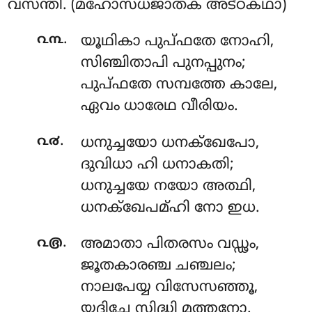
വസന്തി. (മഹോസധജാതക അട്ഠകഥാ)
.
൨൩
യൂഥികാ
പുപ്ഫതേ നോഹി,
സിഞ്ചിതാപി പുനപ്പുനം;
പുപ്ഫതേ സമ്പത്തേ കാലേ,
ഏവം ധാരേഥ വീരിയം.
.
൨൪
ധനുച്ചയോ
ധനക്ഖേപോ,
ദുവിധാ ഹി ധനാകതി;
ധനുച്ചയേ നയോ അത്ഥി,
ധനക്ഖേപമ്ഹി നോ ഇധ.
.
൨൫
അമാതാ
പിതരസം വഡ്ഢം,
ജൂതകാരഞ്ച ചഞ്ചലം;
നാലപേയ്യ വിസേസഞ്ഞൂ,
യദിച്ഛേ സിദ്ധി മത്തനോ.