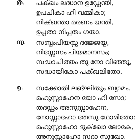
.
൫
പക്ഖം
ലദ്ധാന ഉഡ്ഡേന്തി,
ഉപചികാ ഹി വമ്മികാ;
നിക്ഖന്താ മരണം യന്തി,
ഉപ്പതാ നിപ്പതം ഗതാ.
.
൬
സബ്ബംപിയസ്സ
ദജ്ജേയ്യ,
നിസ്സേസം പിയമാനസം;
സദ്ധാചിത്തം തു നോ വിഞ്ഞൂ,
സദ്ധായികോ പക്ഖലിതോ.
.
൭
സക്കോതി
ലങ്ഘിതും ബ്യാമം,
മഹുസ്സാഹേന യോ ഹി സോ;
തദഡ്ഢം അനുസ്സാഹേന,
നോസ്സാഹോ തേസു ഥോമിതോ;
മഹുസ്സാഹോ ദുക്ഖോ ലോകേ,
അനുസ്സാഹോ സദാ സുഖോ.