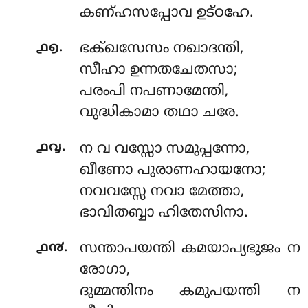
കണ്ഹസപ്പോവ ഉട്ഠഹേ.
.
൧൭
ഭക്ഖസേസം
നഖാദന്തി,
സീഹാ ഉന്നതചേതസാ;
പരംപി നപണാമേന്തി,
വുദ്ധികാമാ തഥാ ചരേ.
.
൧൮
ന
വ വസ്സോ സമുപ്പന്നോ,
ഖീണോ പുരാണഹായനോ;
നവവസ്സേ നവാ മേത്താ,
ഭാവിതബ്ബാ ഹിതേസിനാ.
.
൧൯
സന്താപയന്തി
കമയാപ്യഭുജം ന
രോഗാ,
ദുമ്മന്തിനം കമുപയന്തി ന