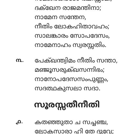
ദക്ഖേന രാജമന്തിനാ;
നാമേന സന്തേന,
നീതിം ലോകഹിതാവഹം;
സാലങ്കാരം സോപദേസം,
നാമേനാഹം സ്വരസ്സതിം.
.
൩
പേക്ഖന്ത്വിമം നീതിം സന്താ,
മഞ്ജൂസരുക്ഖസന്നിഭം;
നാനോപദേസസംപുണ്ണം,
സദത്ഥകുസലാ സദാ.
സൂരസ്സതീനീതി
.
൧
കതഞ്ഞുതാ
ച സച്ചഞ്ച,
ലോകസാരാ ഹി തേ ദുവേ;