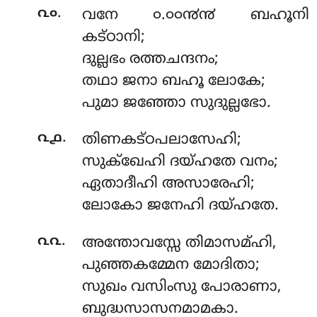
.
൨൦
വനേ ൦.൦൦൯൯ ബഹൂനി
കട്ഠാനി;
ദുല്ലഭം രത്തചന്ദനം;
തഥാ ജനാ ബഹൂ ലോകേ;
പുമാ ജഞ്ഞോ സുദുല്ലഭോ.
.
൨൧
തിണകട്ഠപലാസേഹി
;
സുക്ഖേഹി ദയ്ഹതേ വനം;
ഏതാദീഹി അസാരേഹി;
ലോകോ ജനേഹി ദയ്ഹതേ.
.
൨൨
അന്തോവസ്സേ
തിമാസമ്ഹി,
പുഞ്ഞകമ്മേന മോദിതാ;
സുഖം വസിംസു പോരാണാ,
ബുദ്ധസാസനമാമകാ.