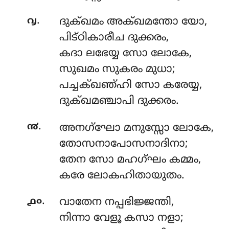
.
൮
ദുക്ഖമം
അക്ഖമന്തോ യോ,
പിട്ഠികാരീച ദുക്കരം,
കദാ ലഭേയ്യ സോ ലോകേ,
സുഖമം സുകരം മുധാ;
പച്ചക്ഖഞ്ഹി സോ കരേയ്യ,
ദുക്ഖമഞ്ചാപി ദുക്കരം.
.
൯
അനഗ്ഘോ
മനുസ്സോ ലോകേ,
തോസനാപോസനാദിനാ;
തേന സോ മഹഗ്ഘം കമ്മം,
കരേ ലോകഹിതായുതം.
.
൧൦
വാതേന
നപ്പഭിജ്ജന്തി,
നിന്നാ വേളൂ കസാ നളാ;