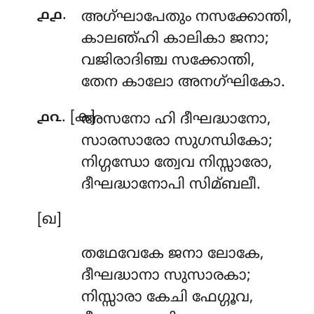
.
൧൧
അഗ്ഘാപേതും
നസക്കോന്തി,
കാലഞ്ഹി കാലികാ ജനാ;
വജിരാദിഞ്ച സക്കോന്തി,
തേന കാലോ അനഗ്ഘികോ.
. [ക]
൧൨
അസനോ
ഹി ദീഘദ്ധാനോ,
സാരസാരോ സുഗന്ധികോ;
നിഗ്ഗന്ധോ ത്വേവ നിസ്സാരോ,
ദീഘദ്ധാനോപി സിമ്ബലീ.
[ഖ]
തഥേവേകേ
ജനാ ലോകേ,
ദീഘദ്ധാനാ സുസാരകാ;
നിസ്സാരാ കേചി ഫേഗ്ഗൂവ,