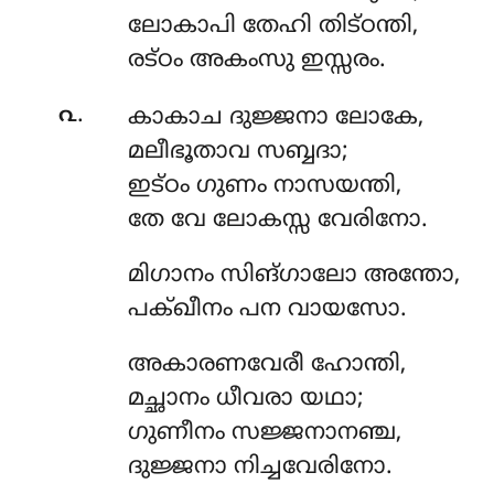
ലോകാപി തേഹി തിട്ഠന്തി,
രട്ഠം അകംസു ഇസ്സരം.
.
൨
കാകാച
ദുജ്ജനാ ലോകേ,
മലീഭൂതാവ സബ്ബദാ;
ഇട്ഠം ഗുണം നാസയന്തി,
തേ വേ ലോകസ്സ വേരിനോ.
മിഗാനം
സിങ്ഗാലോ അന്തോ,
പക്ഖീനം പന വായസോ.
അകാരണവേരീ
ഹോന്തി,
മച്ഛാനം ധീവരാ യഥാ;
ഗുണീനം സജ്ജനാനഞ്ച,
ദുജ്ജനാ നിച്ചവേരിനോ.