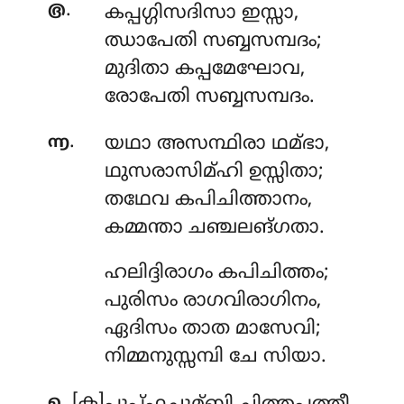
.
൫
കപ്പഗ്ഗിസദിസാ
ഇസ്സാ,
ഝാപേതി സബ്ബസമ്പദം;
മുദിതാ കപ്പമേഘോവ,
രോപേതി സബ്ബസമ്പദം.
.
൬
യഥാ
അസന്ഥിരാ ഥമ്ഭാ,
ഥുസരാസിമ്ഹി ഉസ്സിതാ;
തഥേവ കപിചിത്താനം,
കമ്മന്താ ചഞ്ചലങ്ഗതാ.
ഹലിദ്ദിരാഗം
കപിചിത്തം;
പുരിസം രാഗവിരാഗിനം,
ഏദിസം താത മാസേവി;
നിമ്മനുസ്സമ്പി ചേ സിയാ.
. [ക]
൭