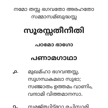
നമോ തസ്സ ഭഗവതോ അരഹതോ
സമ്മാസമ്ബുദ്ധസ്സ
സൂരസ്സതീനീതി
പഠമോ ഭാഗോ
പണാമഗാഥാ
.
൧
മുഖമ്ഹാ
ഭഗവന്തസ്സ,
സുഗന്ധകമലാ സുഭാ;
സഞ്ജാതം ഉത്തമം വാണിം,
വന്ദാമി വിത്തമാനസാ.
.
൨
സമജ്ഝിട്ഠോ രചിസ്സാമി,