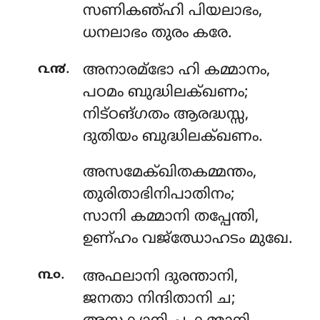
സണികഞ്ഹി പിയലാഭം,
ധനലാഭം തുരം കരേ.
.
൨൯
അനാരമ്ഭോ
ഹി കമ്മാനം,
പഠമം ബുദ്ധിലക്ഖണം;
നിട്ഠങ്ഗതം ആരദ്ധസ്സ,
ദുതിയം ബുദ്ധിലക്ഖണം.
അസമേക്ഖിതകമ്മന്തം
,
തുരിതാഭിനിപാതിനം;
സാനി കമ്മാനി തപ്പേന്തി,
ഉണ്ഹം വജ്ഝോഹടം മുഖേ.
.
൩൦
അഫലാനി
ദുരന്താനി,
ജനതാ നിന്ദിതാനി ച;