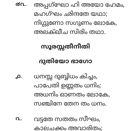
.
൪൨
അപ്പഗ്ഘോ
ഹി അയോ ഹേമം,
മഹഗ്ഘം ഛിന്ദതേ യഥാ;
നിഗ്ഗുണോ സഗുണം ലോകേ,
അലക്ഖീച സിരിം തഥാ.
സൂരസ്സതീനീതി
ദുതിയോ ഭാഗോ
.
൧
ധനസ്സ
ദുബ്ബിധം കിച്ചം,
പാപേതി ഉണ്ണതം ധനിം;
അധനിം ഓണതം ലോകേ,
സഞ്ചിനേ തേന തം ധനം.
.
൨
വട്ടതേ
സതതം സീഘം,
കാലചക്കം അവാരിതം;