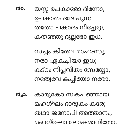
.
൪൦
യസ്സ ഉപകാരോ ദിന്നോ,
ഉപകാരം ദദേ പുന;
തതോ പകാരം നിച്ഛേയ്യ,
കതഞ്ഞൂ ദുല്ലഭോ ഇധ.
സച്ചം
കിരേവ മാഹംസു,
നരാ ഏകച്ചിയാ ഇധ;
കട്ഠം നിപ്ലവിതം സേയ്യോ,
നത്വേവേ കച്ചിയോ നരോ.
.
൪൧
കാരുകോ
സകപഞ്ഞായ,
മഹഗ്ഘം ദാരുകം കരേ;
തഥാ ജനോപി അത്താനം,
മഹഗ്ഘോ ലോകമാനിതോ.