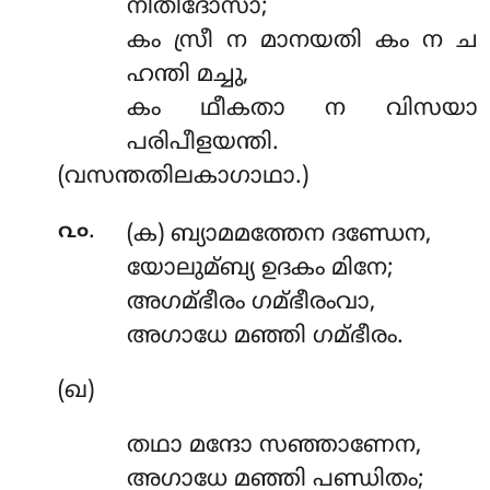
നീതിദോസാ;
കം സ്രീ ന മാനയതി കം ന ച
ഹന്തി മച്ചു,
കം ഥീകതാ ന വിസയാ
പരിപീളയന്തി.
(വസന്തതിലകാഗാഥാ.)
.
൨൦
(ക) ബ്യാമമത്തേന
ദണ്ഡേന,
യോലുമ്ബ്യ ഉദകം മിനേ;
അഗമ്ഭീരം ഗമ്ഭീരംവാ,
അഗാധേ മഞ്ഞി ഗമ്ഭീരം.
(ഖ)
തഥാ മന്ദോ സഞ്ഞാണേന,
അഗാധേ മഞ്ഞി പണ്ഡിതം;