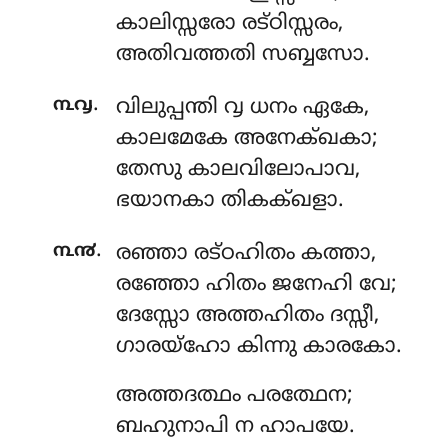
കാലിസ്സരോ രട്ഠിസ്സരം,
അതിവത്തതി സബ്ബസോ.
.
൩൮
വിലുപ്പന്തി
൮ ധനം ഏകേ,
കാലമേകേ അനേക്ഖകാ;
തേസു കാലവിലോപാവ,
ഭയാനകാ തികക്ഖളാ.
.
൩൯
രഞ്ഞാ
രട്ഠഹിതം കത്താ,
രഞ്ഞോ ഹിതം ജനേഹി വേ;
ദേസ്സോ അത്തഹിതം ദസ്സീ,
ഗാരയ്ഹോ കിന്നു കാരകോ.
അത്തദത്ഥം
പരത്ഥേന;
ബഹുനാപി ന ഹാപയേ.