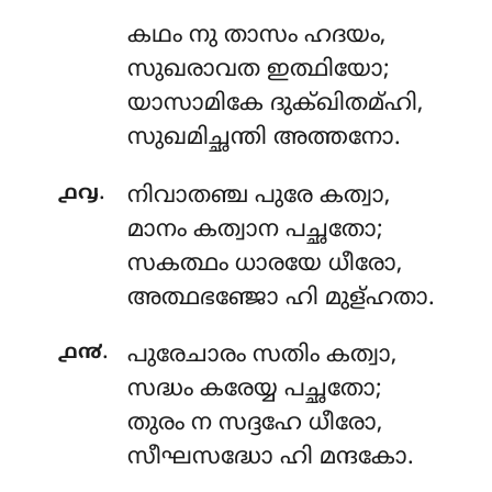
കഥം
നു താസം ഹദയം,
സുഖരാവത ഇത്ഥിയോ;
യാസാമികേ ദുക്ഖിതമ്ഹി,
സുഖമിച്ഛന്തി അത്തനോ.
.
൧൮
നിവാതഞ്ച
പുരേ കത്വാ,
മാനം കത്വാന പച്ഛതോ;
സകത്ഥം ധാരയേ ധീരോ,
അത്ഥഭഞ്ജോ ഹി മുള്ഹതാ.
.
൧൯
പുരേചാരം
സതിം കത്വാ,
സദ്ധം കരേയ്യ പച്ഛതോ;
തുരം ന സദ്ദഹേ ധീരോ,
സീഘസദ്ധോ ഹി മന്ദകോ.