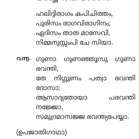
ഹലിദ്ദിരാഗം
കപിചിത്തം,
പുരിസം രാഗവിരാഗിനം;
ഏദിസം താത മാസേവി,
നിമ്മനുസ്സംപി ചേ സിയാ.
.
൨൬
ഗുണാ ഗുണഞ്ഞൂസു ഗുണാ
ഭവന്തി,
തേ നിഗ്ഗുണം പത്വാ ഭവന്തി
ദോസാ;
ആസാദ്യതോയാ പഭവന്തി
നജ്ജോ,
സമുദ്രമാസജ്ജ ഭവന്ത്യപേയ്യാ.
(ഉപജാതിഗാഥാ)