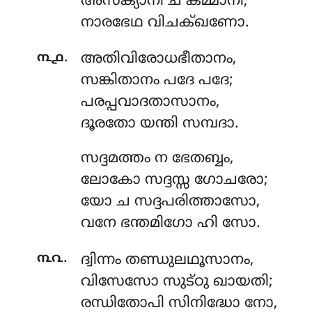
അസക്യാനി ച കമ്മാനി,
നാരഭേഥ വിചക്ഖണോ.
.
൩൧
അതിവിരോധഭീതാനം
,
സങ്കിതാനം പദേ പദേ;
പരപ്പവാദതാസാനം,
ദൂരതോ യന്തി സമ്പദാ.
സദ്ദമത്തം
ന ഭേതബ്ബം,
ലോകോ സദ്ദസ്സ ഗോചരോ;
യോ ച സദ്ദപരിത്താസോ,
വനേ ഭന്തമിഗോ ഹി സോ.
.
൩൨
ദ്വിന്നം
തണ്ഡുലഥൂസാനം,
വിസേസോ സുട്ഠു ഖായതി;
രന്ധിതോപി സിനിദ്ധോ നോ,