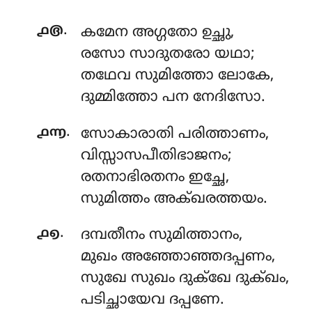
.
൧൫
കമേന
അഗ്ഗതോ ഉച്ഛു,
രസോ സാദുതരോ യഥാ;
തഥേവ സുമിത്തോ ലോകേ,
ദുമ്മിത്തോ പന നേദിസോ.
.
൧൬
സോകാരാതി
പരിത്താണം,
വിസ്സാസപീതിഭാജനം;
രതനാഭിരതനം ഇച്ഛേ,
സുമിത്തം അക്ഖരത്തയം.
.
൧൭
ദമ്പതീനം
സുമിത്താനം,
മുഖം അഞ്ഞോഞ്ഞദപ്പണം,
സുഖേ സുഖം ദുക്ഖേ ദുക്ഖം,
പടിച്ഛായേവ ദപ്പണേ.