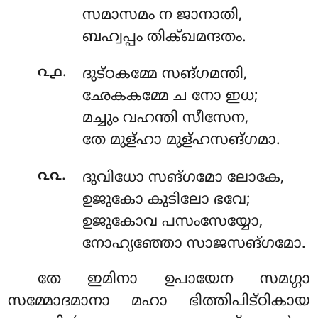
സമാസമം ന ജാനാതി,
ബഹ്വപ്പം തിക്ഖമന്ദതം.
.
൨൧
ദുട്ഠകമ്മേ
സങ്ഗമന്തി,
ഛേകകമ്മേ ച നോ ഇധ;
മച്ചും വഹന്തി സീസേന,
തേ മുള്ഹാ മുള്ഹസങ്ഗമാ.
.
൨൨
ദുവിധോ
സങ്ഗമോ ലോകേ,
ഉജുകോ കുടിലോ ഭവേ;
ഉജുകോവ പസംസേയ്യോ,
നോഹ്യഞ്ഞോ സാജസങ്ഗമോ.
തേ
ഇമിനാ ഉപായേന സമഗ്ഗാ
സമ്മോദമാനാ മഹാ ഭിത്തിപിട്ഠികായ