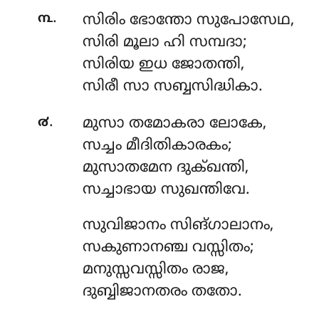
.
൩
സിരിം
ഭോന്തോ സുപോസേഥ,
സിരി മൂലാ ഹി സമ്പദാ;
സിരിയ ഇധ ജോതന്തി,
സിരീ സാ സബ്ബസിദ്ധികാ.
.
൪
മുസാ
തമോകരാ ലോകേ,
സച്ചം മീദിതികാരകം;
മുസാതമേന ദുക്ഖന്തി,
സച്ചാഭായ സുഖന്തിവേ.
സുവിജാനം
സിങ്ഗാലാനം,
സകുണാനഞ്ച വസ്സിതം;
മനുസ്സവസ്സിതം രാജ,
ദുബ്ബിജാനതരം തതോ.