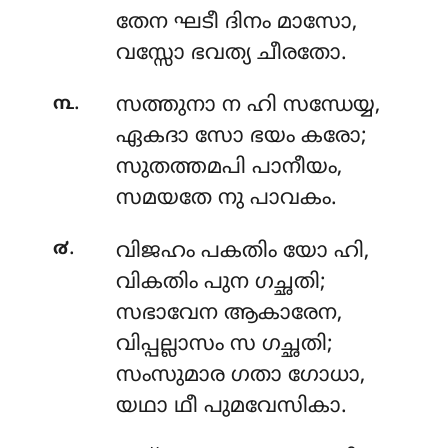
തേന ഘടീ ദിനം മാസോ,
വസ്സോ ഭവത്യ ചീരതോ.
.
൩
സത്തുനാ
ന ഹി സന്ധേയ്യ,
ഏകദാ സോ ഭയം കരോ;
സുതത്തമപി പാനീയം,
സമയതേ നു പാവകം.
.
൪
വിജഹം
പകതിം യോ ഹി,
വികതിം പുന ഗച്ഛതി;
സഭാവേന ആകാരേന,
വിപ്പല്ലാസം സ ഗച്ഛതി;
സംസുമാര ഗതാ ഗോധാ,
യഥാ ഥീ പുമവേസികാ.