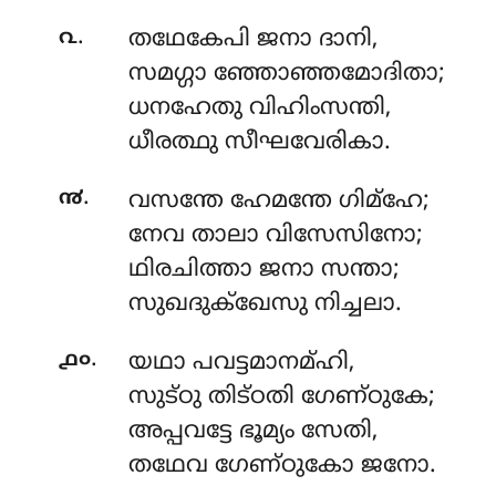
.
൨
തഥേകേപി
ജനാ ദാനി,
സമഗ്ഗാ ഞ്ഞോഞ്ഞമോദിതാ;
ധനഹേതു വിഹിംസന്തി,
ധീരത്ഥു സീഘവേരികാ.
.
൯
വസന്തേ
ഹേമന്തേ ഗിമ്ഹേ;
നേവ താലാ വിസേസിനോ;
ഥിരചിത്താ ജനാ സന്താ;
സുഖദുക്ഖേസു നിച്ചലാ.
.
൧൦
യഥാ
പവട്ടമാനമ്ഹി,
സുട്ഠു തിട്ഠതി ഗേണ്ഠുകേ;
അപ്പവട്ടേ ഭൂമ്യം സേതി,
തഥേവ ഗേണ്ഠുകോ ജനോ.