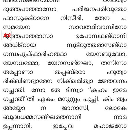
പഞ്ചസകടസതാനി ഠപേത്വാ
ഭുത്തപാതരാസോ പരിജനപരിവുതോ
ഫാസുകട്ഠാനേ നിസീദി. തേന ച
സമയേന സാവത്ഥിവാസിനോ
📜
ഭുത്തപാതരാസാ ഉപോസഥങ്ഗാനി
അധിട്ഠായ സുട്ഠുത്തരാസങ്ഗാ
ഗന്ധപുപ്ഫാദിഹത്ഥാ യേനബുദ്ധോ,
യേനധമ്മോ, യേനസങ്ഘോ, തന്നിന്നാ
തപ്പോണാ തപ്പബ്ഭരാ ഹുത്വാ
ദിക്ഖിണദ്വാരേന നിക്ഖമിത്വാ ജേതവനം
ഗച്ഛന്തി. സോ തേ ദിസ്വാ ‘‘കഹം ഇമേ
ഗച്ഛന്തീ’’തി ഏകം മനുസ്സം പുച്ഛി. കിം ത്വം
അയ്യോ ന ജാനാസി, ലോകേ
ബുദ്ധധമ്മസങ്ഘരതനാനി നാമ
ഉപ്പന്നാനി, ഇച്ചേവ മഹാജനോ