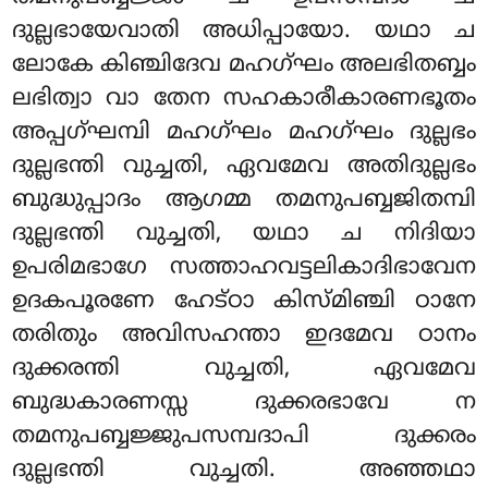
ദുല്ലഭായേവാതി അധിപ്പായോ. യഥാ ച
ലോകേ കിഞ്ചിദേവ മഹഗ്ഘം അലഭിതബ്ബം
ലഭിത്വാ വാ തേന സഹകാരീകാരണഭൂതം
അപ്പഗ്ഘമ്പി മഹഗ്ഘം മഹഗ്ഘം ദുല്ലഭം
ദുല്ലഭന്തി വുച്ചതി, ഏവമേവ അതിദുല്ലഭം
ബുദ്ധുപ്പാദം ആഗമ്മ തമനുപബ്ബജിതമ്പി
ദുല്ലഭന്തി വുച്ചതി, യഥാ ച നിദിയാ
ഉപരിമഭാഗേ സത്താഹവട്ടലികാദിഭാവേന
ഉദകപൂരണേ ഹേട്ഠാ കിസ്മിഞ്ചി ഠാനേ
തരിതും അവിസഹന്താ ഇദമേവ ഠാനം
ദുക്കരന്തി വുച്ചതി, ഏവമേവ
ബുദ്ധകാരണസ്സ ദുക്കരഭാവേ ന
തമനുപബ്ബജ്ജുപസമ്പദാപി ദുക്കരം
ദുല്ലഭന്തി വുച്ചതി. അഞ്ഞഥാ