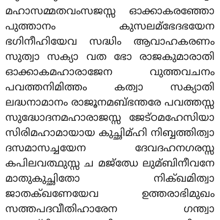
മഹാസമ്മതവംസജസ്സ ഓക്കാകരഞ്ഞോ
പുത്താനം കുസലമ്ഭേദഭയേന
ഭഗിനീഹിയേവ സദ്ധിം ആവാഹകരണം
സുത്വാ സക്യാ വത ഭോ രാജകുമാരാതി
ഓക്കാകമഹാരാജേന വുത്തവചനം
പവത്തനിമിത്തം കത്വാ സക്യാതി
ലദ്ധനാമാനം രാജൂനമബ്ഭന്തരേ പവത്തസ്സ
സുദ്ധോദനമഹാരാജസ്സ ജേട്ഠമഹേസിയാ
സിരിമഹാമായായ കുച്ഛിമ്ഹി നിബ്ബത്തിത്വാ
ദസമാസച്ചയേന ദേവദഹനഗരസ്സ
കപിലവത്ഥുസ്സ ച മജ്ഝേ ലുമ്ബിനീവനേ
മാതുകുച്ഛിതോ നിക്ഖമിത്വാ
ജാതക്ഖണേയേവ
ഉത്തരാഭിമുഖം
സത്തപദവീതിഹാരേന ഗന്ത്വാ