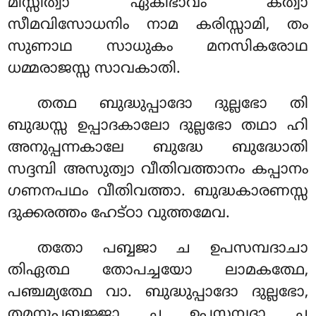
മിസ്സിത്വാ ഏകീഭാവം കത്വാ
സീമവിസോധനിം നാമ കരിസ്സാമി, തം
സുണാഥ സാധുകം മനസികരോഥ
ധമ്മരാജസ്സ സാവകാതി.
തത്ഥ ബുദ്ധുപ്പാദോ ദുല്ലഭോ തി
ബുദ്ധസ്സ ഉപ്പാദകാലോ ദുല്ലഭോ തഥാ ഹി
അനുപ്പന്നകാലേ ബുദ്ധേ ബുദ്ധോതി
സദ്ദമ്പി അസുത്വാ വീതിവത്താനം കപ്പാനം
ഗണനപഥം വീതിവത്താ. ബുദ്ധകാരണസ്സ
ദുക്കരത്തം ഹേട്ഠാ വുത്തമേവ.
തതോ പബ്ബജാ ച ഉപസമ്പദാചാ
തിഏത്ഥ തോപച്ചയോ ലാമകത്ഥേ,
പഞ്ചമ്യത്ഥേ വാ. ബുദ്ധുപ്പാദോ ദുല്ലഭോ,
തമനുപബ്ബജ്ജാ ച ഉപസമ്പദാ ച