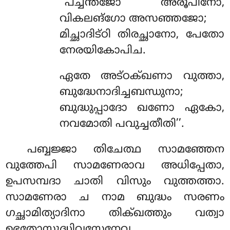
‘‘പച്ചന്തജോ അരൂപിനോ,
വികലങ്ഗോ അസഞ്ഞജോ;
മിച്ഛാദിട്ഠി തിരച്ഛാനോ, പേതോ
നേരയികോപിച.
ഏതേ അട്ഠക്ഖണാ വുത്താ,
ബുദ്ധേനാദിച്ചബന്ധുനാ;
ബുദ്ധുപ്പാദോ ഖണോ ഏകോ,
നവമോതി പവുച്ചതീതി’’.
പബ്ബജ്ജാ തിചേത്ഥ സാമഞ്ഞേന
വുത്തേപി സാമണേരാവ അധിപ്പേതാ,
ഉപസമ്പദാ ചാതി വിസും വുത്തത്താ.
സാമണേരാ ച നാമ ബുദ്ധം സരണം
ഗച്ഛാമിത്യാദിനാ തിക്ഖത്തും വത്വാ
ഉഭതോസുദ്ധിവസേനേവ