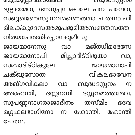
ബുദ്ധുപ്പാദകാലേപി ബുദ്ധദസ്സനം
ദുല്ലഭമേവ, അനുപ്പന്നകാലേ പന പഗേവ,
സബ്ബഖണേസു നവമഖണത്താ ച തഥാ ഹി
മിലക്ഖുദേസഅരൂപഭൂമിഅസഞ്ഞസത്ത
നിരയപേതതിരച്ഛാനഭൂമീസു
ജായമാനേസു വാ മജ്ഝിമദേസേ
ജായമാനോപി മിച്ഛാദിട്ഠിഭൂതാ വാ,
സമ്മാദിട്ഠികുലേ ജായമാനാപി
ചക്ഖുസോത വികലഭാവേന
അങ്ഗവികലാ വാ ബുദ്ധദസ്സനം ന
അരഹന്തി, ദസ്സനമ്പി ദസ്സനമത്തമേവ.
സുപണ്ണനാഗരാജാദീനം തസ്മിം ഭവേ
മഗ്ഗഫലഭാഗിനോ ന ഹോന്തി, ഹോന്തി
ചേത്ഥ.