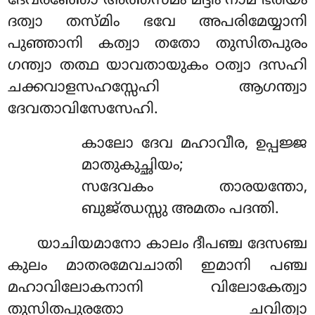
ദേവരഞ്ഞോ അത്തസമം മദ്ദിം നാമ ഭരിയം
ദത്വാ തസ്മിം ഭവേ അപരിമേയ്യാനി
പുഞ്ഞാനി കത്വാ തതോ തുസിതപുരം
ഗന്ത്വാ തത്ഥ യാവതായുകം ഠത്വാ ദസഹി
ചക്കവാളസഹസ്സേഹി ആഗന്ത്വാ
ദേവതാവിസേസേഹി.
കാലോ ദേവ മഹാവീര, ഉപ്പജ്ജ
മാതുകുച്ഛിയം;
സദേവകം താരയന്തോ,
ബുജ്ഝസ്സു അമതം പദന്തി.
യാചിയമാനോ കാലം ദീപഞ്ച ദേസഞ്ച
കുലം മാതരമേവചാതി ഇമാനി പഞ്ച
മഹാവിലോകനാനി വിലോകേത്വാ
തുസിതപുരതോ ചവിത്വാ