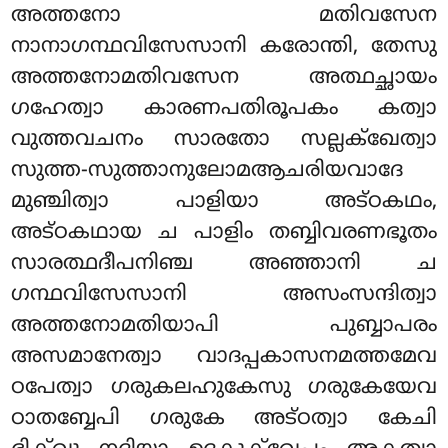
അത്തനോ മതിവസേന
നാനാഗന്ഥവിസേസാനി കരോന്തി, തേസു
അത്തനോമതിവസേന അത്ഥച്ഛായം
ഗഹേത്വാ കാരണപതിരൂപകം കത്വാ
വുത്തവചനം സാരതോ സല്ലക്ഖേത്വാ
സുത്ത-സുത്താനുലോമആചരിയവാദേ
മുഞ്ചിത്വാ പാളിയാ അട്ഠകഥം,
അട്ഠകഥായ ച പാളിം തബ്ബിവരണഭൂതം
സാരത്ഥദീപനിഞ്ച അഞ്ഞാനി ച
ഗന്ഥവിസേസാനി അസംസന്ദിത്വാ
അത്തനോമതിയാപി പുബ്ബാപരം
അസമാനേത്വാ വാദപ്പകാസനമത്തമേവ
ഠപേത്വാ ഗരുകലഹുകേസു ഗരുകേയേവ
ഠാതബ്ബേപി ഗരുകേ അട്ഠത്വാ കേചി