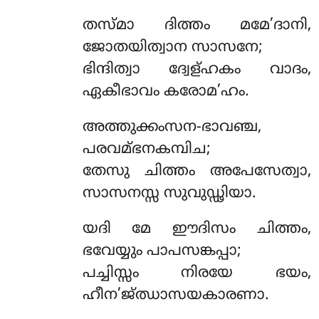
തസ്മാ ദിത്തം മമേ’ദാനി,
ജോതയിത്വാന സാസനേ;
ഭിന്ദിത്വാ ദ്വേള്ഹകം വാദം,
ഏകീഭാവം കരോമ’ഹം.
അത്തുക്കംസന-ഭാവഞ്ച,
പരവമ്ഭനകമ്പിച;
തേസു ചിത്തം അപേസേത്വാ,
സാസനസ്സ സുവുഡ്ഢിയാ.
യദി മേ ഈദിസം ചിത്തം,
ഭവേയ്യും പാപസങ്കപ്പാ;
പച്ചിസ്സം നിരയേ ഭയം,
ഹീന’ജ്ഝാസയകാരണാ.