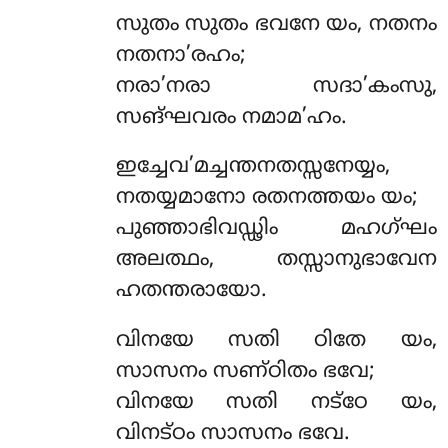
സുതം സുതം ഭവനേ യം, നതനം
നതനാ’രഹം;
നരാ’നരാ സദാ’കംസു,
സങ്ഘവരം നമാമ’ഹം.
ഇച്ചേവ’മച്ചന്തനതസ്സനേയ്യം,
നതയ്യമാനോ രതനത്തയം യം;
പുഞ്ഞാഭിവഡ്ഢിം മഹഗ്ഘം
അലത്ഥം, തസ്സാനുഭാവേന
ഹതന്തരായോ.
വിനയേ സതി ഠിതേ യം,
സാസനം സണ്ഠിതം ഭവേ;
വിനയേ സതി നട്ഠേ യം,
വിനട്ഠം സാസനം ഭവേ.