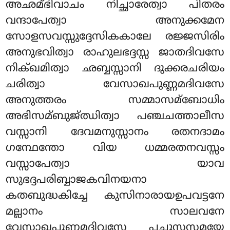
അഛമ്ഭിവാചം നിച്ഛാരേത്വാ പിതരം
വന്ദാപേത്വാ അനുക്കമേന
സോളസവസ്സുദ്ദേസികകാലേ രജ്ജസിരിം
അനുഭവിത്വാ രാഹുലഭദ്ദസ്സ ജാതദിവസേ
നിക്ഖമിത്വാ ഛബ്ബസ്സാനി ദുക്കരചരിയം
ചരിത്വാ വേസാഖപുണ്ണമദിവസേ
അനുത്തരം സമ്മാസമ്ബോധിം
അഭിസമ്ബുജ്ഝിത്വാ പഞ്ചചത്താലീസ
വസ്സാനി ദേവമനുസ്സാനം രതനദാമം
ഗന്ഥേന്തോ വിയ ധമ്മരതനവസ്സം
വസ്സാപേത്വാ യാവ
സുഭദ്ദപരിബ്ബാജകവിനയനാ
കതബുദ്ധകിച്ചേ കുസിനാരായഉപവട്ടനേ
മല്ലാനം സാലവനേ
വേസാഖപുണ്ണമദിവസേ പച്ചൂസസമയേ