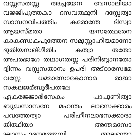
വസ്സസതസ്സ അച്ചയേന വേസാലിയാ
വജ്ജിപുത്തകാ ദസവത്ഥൂനി ദസ്സേത്വാ
സാസനവിപത്തിം കരോന്തേ ദിസ്വാ
ആയസ്മതാ യസത്ഥേരേന
കാകണ്ഡകപുത്തേന സമുസ്സാഹിയമാനോ
ദുതിയസങ്ഗീതിം കത്വാ തതോ
അപരഭാഗേ തഥാഗതസ്സ പരിനിബ്ബാനതോ
ദ്വിന്നം വസ്സസതാനം ഉപരി അട്ഠാരസമേ
വസ്സേ ധമ്മാസോകോനാമ രാജാ
സകലജമ്ബുദീപതലേ
ഏകരജ്ജാഭിസേകം പാപുണിത്വാ
ബുദ്ധസാസനേ മഹന്തം ലാഭസക്കാരം
പവത്തേത്വാ പരിഹീനലാഭസക്കാരാ
തിത്ഥിയാ അന്തമസോ
ഘാസച്ഛാദനമത്തമ്പി അലഭന്താ