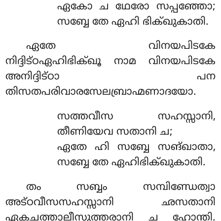
ഏകോ ച ഥേരോ സപ്പഞ്ഞോ;
സബ്ബേ തേ ഏഹി ഭിക്ഖുകാതി.
ഏതേ വിനയപിടകേ
നിദ്ദിട്ഠഏഹിഭിക്ഖൂ നാമ വിനയപിടകേ
അനിദ്ദിട്ഠാ പന
തിസതപരിവാരസേലബ്രാഹ്മണാദയോ.
സത്തവീസ സഹസ്സാനി,
തീണിയേവ സതാനി ച;
ഏതേ ഹി സബ്ബേ സങ്ഖാതാ,
സബ്ബേ തേ ഏഹിഭിക്ഖുകാതി.
തം സബ്ബം സമ്പിണ്ഡേത്വാ
അട്ഠവീസസഹസ്സാനി ഛസതാനി
ഏകചത്താലീസുത്തരാനി ച ഹോന്തി.