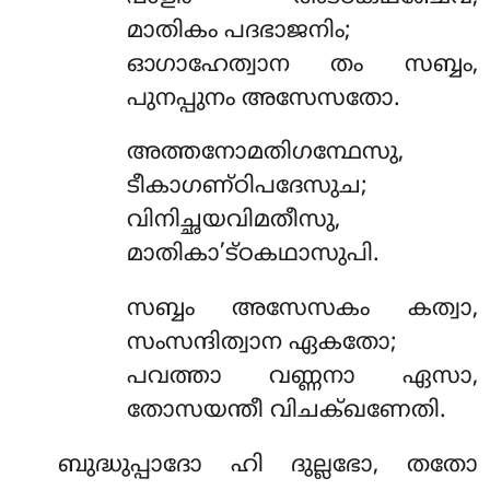
മാതികം പദഭാജനിം;
ഓഗാഹേത്വാന തം സബ്ബം,
പുനപ്പുനം അസേസതോ.
അത്തനോമതിഗന്ഥേസു,
ടീകാഗണ്ഠിപദേസുച;
വിനിച്ഛയവിമതീസു,
മാതികാ’ട്ഠകഥാസുപി.
സബ്ബം അസേസകം കത്വാ,
സംസന്ദിത്വാന ഏകതോ;
പവത്താ വണ്ണനാ ഏസാ,
തോസയന്തീ വിചക്ഖണേതി.
ബുദ്ധുപ്പാദോ ഹി ദുല്ലഭോ, തതോ