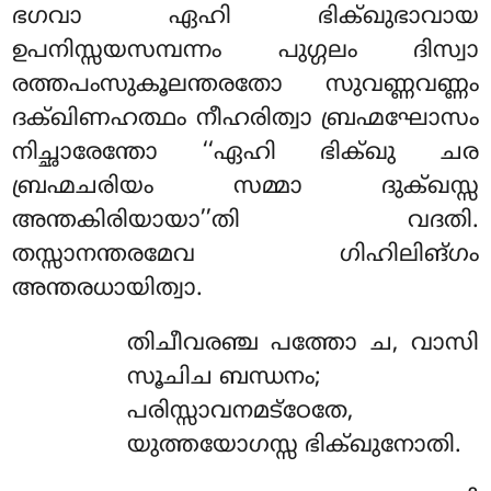
ഭഗവാ ഏഹി ഭിക്ഖുഭാവായ
ഉപനിസ്സയസമ്പന്നം പുഗ്ഗലം ദിസ്വാ
രത്തപംസുകൂലന്തരതോ സുവണ്ണവണ്ണം
ദക്ഖിണഹത്ഥം നീഹരിത്വാ ബ്രഹ്മഘോസം
നിച്ഛാരേന്തോ ‘‘ഏഹി ഭിക്ഖു ചര
ബ്രഹ്മചരിയം
സമ്മാ ദുക്ഖസ്സ
അന്തകിരിയായാ’’തി വദതി.
തസ്സാനന്തരമേവ ഗിഹിലിങ്ഗം
അന്തരധായിത്വാ.
തിചീവരഞ്ച പത്തോ ച, വാസി
സൂചിച ബന്ധനം;
പരിസ്സാവനമട്ഠേതേ,
യുത്തയോഗസ്സ ഭിക്ഖുനോതി.