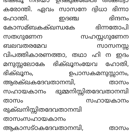
ഭിക്ഖൂ നദിയാ ഉദകുക്ഖേപം അകത്വാ
കരോന്തി. ഏവം സാസനേ ദ്വിധാ ഭിന്നാ
ഹോന്തി. ഇദഞ്ച ഭിന്ദനം
കോസമ്ബകക്ഖന്ധകേ ഭിന്നതോപി
സതഗുണേന സഹസ്സഗുണേന
ബലവതരമേവ സാസനസ്സ
വിപത്തികാരണത്താ, തഥാ ഹി ന ഇദം
മനുസ്സലോകേ ഭിക്ഖൂനംയേവ ഹോതി,
ഭിക്ഖൂനം, ഉപാസകമനുസ്സാനം,
ആരക്ഖകദേവതാനമ്പി, താസം
സഹായകാനം ഭുമ്മനിസ്സിതദേവതാനമ്പി
താസം സഹായകാനം
രുക്ഖനിസ്സിതദേവതാനമ്പി
താസംസഹായകാനം
ആകാസട്ഠകദേവതാനമ്പി, താസം