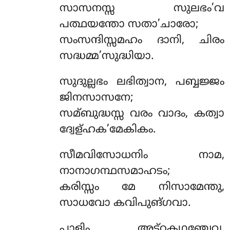
സാസനസ്സ
സുലഭം’വ
പത്ഥയന്തോ സതാ’ചാരോ;
സംസന്ദിസ്സമഹം ദാനി, ചിരം
സദ്ധമ്മ’സുദ്ധിയാ.
സുദുല്ലഭം ലഭിത്വാന, പബ്ബജ്ജം
ജിനസാസനേ;
സമ്ബുദ്ധസ്സ വരം വാദം, കത്വാ
ദ്വേള്ഹക’മേകികം.
സീമവിസോധനിം നാമ,
നാനാഗന്ഥസമാഹടം;
കരിസ്സം മേ നിസാമേന്തു,
സാധവോ കവിപുങ്ഗവാ.
പാളിം അട്ഠകഥഞ്ചേവ,