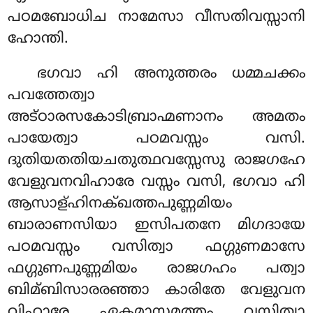
പഠമബോധിച നാമേസാ വീസതിവസ്സാനി
ഹോന്തി.
ഭഗവാ ഹി അനുത്തരം ധമ്മചക്കം
പവത്തേത്വാ
അട്ഠാരസകോടിബ്രാഹ്മണാനം അമതം
പായേത്വാ പഠമവസ്സം വസി.
ദുതിയതതിയചതുത്ഥവസ്സേസു രാജഗഹേ
വേളുവനവിഹാരേ വസ്സം വസി, ഭഗവാ ഹി
ആസാള്ഹിനക്ഖത്തപുണ്ണമിയം
ബാരാണസിയാ ഇസിപതനേ മിഗദായേ
പഠമവസ്സം വസിത്വാ ഫഗ്ഗുണമാസേ
ഫഗ്ഗുണപുണ്ണമിയം രാജഗഹം പത്വാ
ബിമ്ബിസാരരഞ്ഞാ കാരിതേ വേളുവന
വിഹാരേ ഏകമാസമത്തം വസിത്വാ