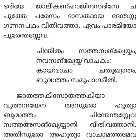
ഭരിയേ ജാലീകണ്ഹാജിനസദിസേ ച
പുത്തേ പരേസം ദാസത്ഥായ ദേന്തസ്സ
ഗണനപഥം വീതിവത്താ. ഏവം പാരമിയോ
പൂരേന്തസ്സേവ.
ചിന്തിതം സത്തസങ്ഖ്യേയ്യം,
നവസങ്ഖ്യേയ്യ’വാചകം;
കായവാചാ ചതുഖ്യാതം,
ബുദ്ധത്തം സമുപാഗമീതി.
ജാതത്തകീസോതത്തകിയാ
വുത്തനയേന അസൂരോ ഹുത്വാ
ബുദ്ധത്തം ചിന്തേന്തസ്സേവ
സത്തഅസങ്ഖ്യേയ്യാനി വീതിവത്താനി.
അതിസൂരോ അഹുത്വാ വാചാമത്തമേവ