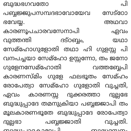
ബുദ്ധഭഗവതോ പി
പബ്ബജ്ജുപസമ്പദഭാവോയേവ സേട്ഠോ
ഭവേയ്യ. അഥവാ
കാരണൂപചാരവസേനാപി ഏവം
വുത്തന്തി ദട്ഠബ്ബം, യഥാ
സേമ്ഹോഗുളോതി തഥാ ഹി ഗുളസ്സ പി
വനപച്ചയാ സേമ്ഹോ ഉസ്സന്നോ, തം ജനോ
ഗുളേനസേമ്ഹോതി വത്തബ്ബേപി
കാരണസ്മിം ഗുളേ ഫലഭൂതം സേമ്ഹം
രോപേത്വാ സേമ്ഹോ ഗുളോതി വുച്ചതി,
ഏവം കാരണസ്സ ദുക്കരത്താ ദുല്ലഭേ
ബുദ്ധുപ്പാദേ തമനുക്രിയാ പബ്ബജ്ജാപി തം
മൂലകാരണഭൂതേ ബുദ്ധുപ്പാദേ രോപേത്വാ
ദുല്ലഭാ പബ്ബജ്ജാതി വുച്ചതി.