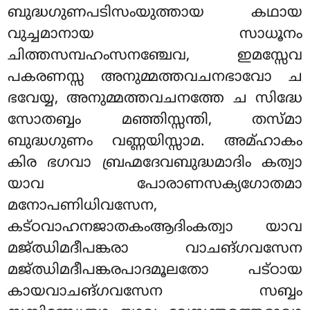
ബുദ്ധഗുണപടിസംയുത്തായ കഥായ
വുച്ചമാനായ സാധൂനം
ചിത്തസമ്പഹംസനഞ്ചേവ, ഇമസ്സേവ
പകരണസ്സ അനുമ്മത്തവചനഭാവോ ച
ഭവേയ്യ, അനുമ്മത്തവചനത്തേ ച സിദ്ധേ
സോതബ്ബം മഞ്ഞിസ്സന്തി, തസ്മാ
ബുദ്ധഗുണം വണ്ണയിസ്സാമ. അമ്ഹാകം
കിര ഭഗവാ ബ്രഹ്മദേവബുദ്ധമാദിം കത്വാ
യാവ പോരാണസക്യഗോതമാ
മനോപണിധിവസേന,
കട്ഠവാഹനജാതകംആദിംകത്വാ യാവ
മജ്ഝിമദീപങ്കരാ വാചങ്ഗവസേന
മജ്ഝിമദീപങ്കരപാദമൂലതോ പട്ഠായ
കായവാചങ്ഗവസേന സബ്ബം