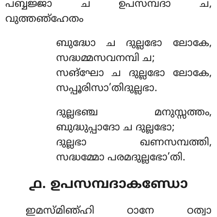
പബ്ബജ്ജാ ച ഉപസമ്പദാ ച,
വുത്തഞ്ഹേതം
ബുദ്ധോ ച ദുല്ലഭോ ലോകേ,
സദ്ധമ്മസവനമ്പി ച;
സങ്ഘോ ച ദുല്ലഭോ ലോകേ,
സപ്പൂരിസാ’തിദുല്ലഭാ.
ദുല്ലഭഞ്ച മനുസ്സത്തം,
ബുദ്ധുപ്പാദോ ച ദുല്ലഭോ;
ദുല്ലഭാ ഖണസമ്പത്തി,
സദ്ധമ്മോ പരമദുല്ലഭോ’തി.
൧. ഉപസമ്പദാകണ്ഡോ
ഇമസ്മിഞ്ഹി ഠാനേ ഠത്വാ