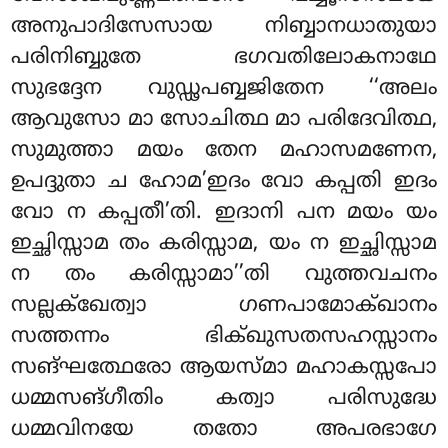
അനുപാദിസേസായ നിബ്ബാനധാതുയാ
പരിനിബ്ബുതേ ഭഗവതിലോകനാഥേ
സുഭദ്ദേന വുഡ്ഢപബ്ബജിതേന ‘‘അലം
ആവുസോ മാ സോചിത്ഥ മാ പരിദേവിത്ഥ,
സുമുത്താ മയം തേന മഹാസമണേന,
ഉപദ്ദുതാ ച ഹോമ’ഇദം വോ കപ്പതി ഇദം
വോ ന കപ്പതീ’തി. ഇദാനി പന മയം യം
ഇച്ഛിസ്സാമ തം കരിസ്സാമ, യം ന ഇച്ഛിസ്സാമ
ന തം കരിസ്സാമാ’’തി വുത്തവചനം
സല്ലക്ഖേത്വാ ഗണപാമോക്ഖാനം
സത്തന്നം ഭിക്ഖുസതസഹസ്സാനം
സങ്ഘത്ഥേരോ ആയസ്മാ മഹാകസ്സപോ
ധമ്മസങ്ഗീതിം കത്വാ പരിസുദ്ധേ
ധമ്മവിനയേ തതോ അപരഭാഗേ