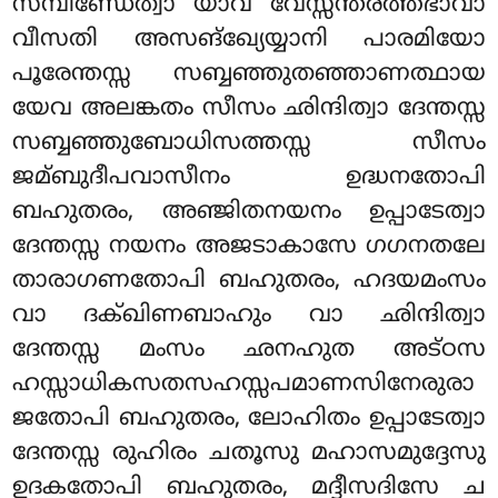
സമ്പിണ്ഡേത്വാ യാവ വേസ്സന്തരത്തഭാവാ
വീസതി അസങ്ഖ്യേയ്യാനി പാരമിയോ
പൂരേന്തസ്സ സബ്ബഞ്ഞുതഞ്ഞാണത്ഥായ
യേവ അലങ്കതം സീസം ഛിന്ദിത്വാ ദേന്തസ്സ
സബ്ബഞ്ഞുബോധിസത്തസ്സ സീസം
ജമ്ബുദീപവാസീനം ഉദ്ധനതോപി
ബഹുതരം, അഞ്ജിതനയനം ഉപ്പാടേത്വാ
ദേന്തസ്സ നയനം അജടാകാസേ ഗഗനതലേ
താരാഗണതോപി ബഹുതരം, ഹദയമംസം
വാ ദക്ഖിണബാഹും
വാ ഛിന്ദിത്വാ
ദേന്തസ്സ മംസം ഛനഹുത അട്ഠസ
ഹസ്സാധികസതസഹസ്സപമാണസിനേരുരാ
ജതോപി ബഹുതരം, ലോഹിതം ഉപ്പാടേത്വാ
ദേന്തസ്സ രുഹിരം ചതൂസു മഹാസമുദ്ദേസു
ഉദകതോപി ബഹുതരം, മദ്ദീസദിസേ ച