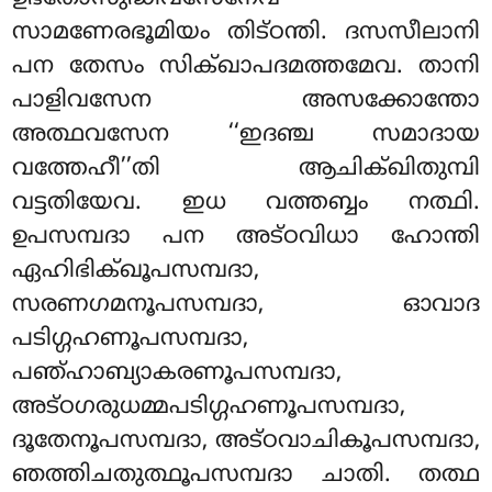
സാമണേരഭൂമിയം തിട്ഠന്തി. ദസസീലാനി
പന തേസം സിക്ഖാപദമത്തമേവ. താനി
പാളിവസേന അസക്കോന്തോ
അത്ഥവസേന ‘‘ഇദഞ്ച സമാദായ
വത്തേഹീ’’തി ആചിക്ഖിതുമ്പി
വട്ടതിയേവ. ഇധ വത്തബ്ബം നത്ഥി.
ഉപസമ്പദാ പന അട്ഠവിധാ ഹോന്തി
ഏഹിഭിക്ഖൂപസമ്പദാ,
സരണഗമനൂപസമ്പദാ, ഓവാദ
പടിഗ്ഗഹണൂപസമ്പദാ,
പഞ്ഹാബ്യാകരണൂപസമ്പദാ,
അട്ഠഗരുധമ്മപടിഗ്ഗഹണൂപസമ്പദാ,
ദൂതേനൂപസമ്പദാ, അട്ഠവാചികൂപസമ്പദാ,
ഞത്തിചതുത്ഥൂപസമ്പദാ ചാതി. തത്ഥ