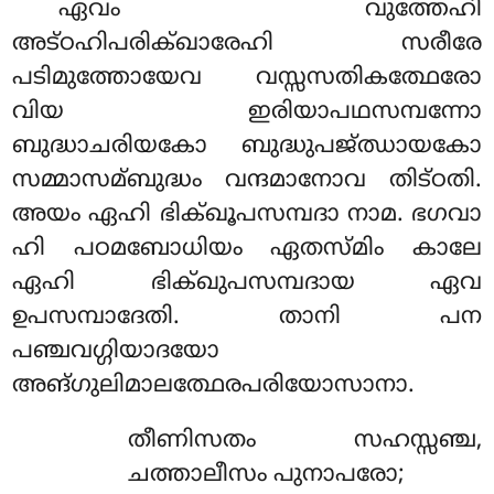
ഏവം വുത്തേഹി
അട്ഠഹിപരിക്ഖാരേഹി സരീരേ
പടിമുത്തോയേവ വസ്സസതികത്ഥേരോ
വിയ ഇരിയാപഥസമ്പന്നോ
ബുദ്ധാചരിയകോ ബുദ്ധുപജ്ഝായകോ
സമ്മാസമ്ബുദ്ധം വന്ദമാനോവ തിട്ഠതി.
അയം ഏഹി ഭിക്ഖൂപസമ്പദാ നാമ. ഭഗവാ
ഹി പഠമബോധിയം ഏതസ്മിം കാലേ
ഏഹി ഭിക്ഖുപസമ്പദായ ഏവ
ഉപസമ്പാദേതി. താനി പന
പഞ്ചവഗ്ഗിയാദയോ
അങ്ഗുലിമാലത്ഥേരപരിയോസാനാ.
തീണിസതം സഹസ്സഞ്ച,
ചത്താലീസം പുനാപരോ;