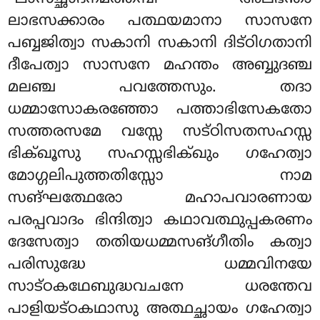
ലാഭസക്കാരം പത്ഥയമാനാ സാസനേ
പബ്ബജിത്വാ സകാനി സകാനി ദിട്ഠിഗതാനി
ദീപേത്വാ സാസനേ മഹന്തം അബ്ബുദഞ്ച
മലഞ്ച പവത്തേസും. തദാ
ധമ്മാസോകരഞ്ഞോ പത്താഭിസേകതോ
സത്തരസമേ വസ്സേ സട്ഠിസതസഹസ്സ
ഭിക്ഖൂസു സഹസ്സഭിക്ഖും ഗഹേത്വാ
മോഗ്ഗലിപുത്തതിസ്സോ നാമ
സങ്ഘത്ഥേരോ മഹാപവാരണായ
പരപ്പവാദം ഭിന്ദിത്വാ കഥാവത്ഥുപ്പകരണം
ദേസേത്വാ തതിയധമ്മസങ്ഗീതിം കത്വാ
പരിസുദ്ധേ ധമ്മവിനയേ
സാട്ഠകഥേബുദ്ധവചനേ ധരന്തേവ
പാളിയട്ഠകഥാസു അത്ഥച്ഛായം ഗഹേത്വാ