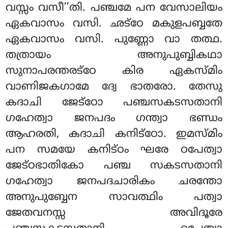
വസ്സം വസീ’’തി
. പഞ്ചമേ പന വേസാലിയം
ഏകവാസം വസി. ഛട്ഠേ മകുളപബ്ബതേ
ഏകവാസം വസി. പുണ്ണോ വാ തത്ഥ.
തത്രായം അനുപുബ്ബികഥാ
സുനാപരന്തരട്ഠേ കിര ഏകസ്മിം
വാണിജകഗാമേ ദ്വേ ഭാതരോ. തേസു
കദാചി ജേട്ഠോ പഞ്ചസകടസതാനി
ഗഹേത്വാ ജനപദം ഗന്ത്വാ ഭണ്ഡം
ആഹരതി, കദാചി കനിട്ഠോ. ഇമസ്മിം
പന സമയേ കനിട്ഠം ഘരേ ഠപേത്വാ
ജേട്ഠഭാതികോ പഞ്ച സകടസതാനി
ഗഹേത്വാ ജനപദചാരികം ചരന്തോ
അനുപുബ്ബേന സാവത്ഥിം പത്വാ
ജേതവനസ്സ അവിദൂരേ