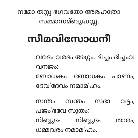
നമോ തസ്സ ഭഗവതോ അരഹതോ
സമ്മാസമ്ബുദ്ധസ്സ.
സീമവിസോധനീ
വരദം
വരദം അഗ്ഗം, ദിച്ചം ദിച്ചംവ
വനജം;
ബോധകം ബോധകം പാണം,
ദേവ’ദേവം നമാമ’ഹം.
സന്തം സന്തം സദാ വട്ടം,
പജം’ഭവേ സുതം;
നിബ്ബുദം നിബ്ബുദം താരം,
ധമ്മവരം നമാമ’ഹം.