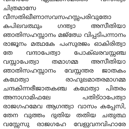
ചിത്രമാസേ
വീസതിഖീണാസവസഹസ്സപരിവുതോ
കപിലവത്ഥും ഗന്ത്വാ അസീതിയാ
ഞാതിസഹസ്സാനം മജ്ഝേ വിപ്പടിപന്നാനം
രാജൂനം മത്ഥകേ പംസുരജം ഓകിരിത്വാ
തേ വന്ദാപേത്വാ പോക്ഖരവസ്സഞ്ച
വസ്സാപേത്വാ തമാഗമ്മ അസീതിയാ
ഞാതിസഹസ്സാനം വേസ്സന്തര ജാതകം
കഥേത്വാ രാഹുലമാതരമാഗമ്മ
ചന്ദകിന്നരീജാതകഞ്ച കഥേത്വാ പിതരം
അനാഗാമിഫലേ പതിട്ഠാപേത്വാ
രാജഗഹമേവ ആഗന്ത്വാ വാസം കപ്പേസി,
തേന വുത്തം ദുതിയ തതിയ ചതുത്ഥ
വസ്സേസു രാജഗഹേ വേളുവനവിഹാരേ