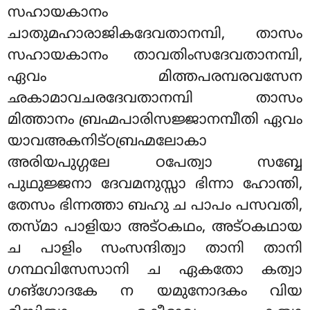
സഹായകാനം
ചാതുമഹാരാജികദേവതാനമ്പി, താസം
സഹായകാനം താവതിംസദേവതാനമ്പി,
ഏവം മിത്തപരമ്പരവസേന
ഛകാമാവചരദേവതാനമ്പി താസം
മിത്താനം ബ്രഹ്മപാരിസജ്ജാനമ്പീതി ഏവം
യാവഅകനിട്ഠബ്രഹ്മലോകാ
അരിയപുഗ്ഗലേ ഠപേത്വാ സബ്ബേ
പുഥുജ്ജനാ ദേവമനുസ്സാ ഭിന്നാ ഹോന്തി,
തേസം ഭിന്നത്താ ബഹു ച പാപം പസവതി,
തസ്മാ പാളിയാ അട്ഠകഥം, അട്ഠകഥായ
ച പാളിം സംസന്ദിത്വാ താനി താനി
ഗന്ഥവിസേസാനി ച ഏകതോ കത്വാ
ഗങ്ഗോദകേ ന യമുനോദകം വിയ