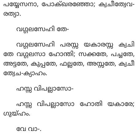
പയ്യേസനാ, പോക്ഖരഞ്ഞോ; ക്വചീത്വേവ-
രത്യാ.
വഗ്ഗലസേഹി
തേ-
വഗ്ഗലസേഹി പരസ്സ യകാരസ്സ ക്വചി
തേ വഗ്ഗലസാ ഹോന്തി; സക്കതേ, പച്ചതേ,
അട്ടതേ, കുപ്പതേ, ഫല്ലതേ, അസ്സതേ, ക്വചീ
ത്വേച-ക്യാഹം.
ഹസ്സ വിപല്ലാസോ-
ഹസ്സ വിപല്ലാസോ ഹോതി യകാരേ;
ഗുയ്ഹം.
വേ വാ-.