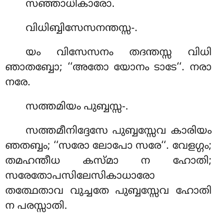
സഞ്ഞാധികാരോ.
വിധിബ്ബിസേസനന്തസ്സ-.
യം വിസേസനം തദന്തസ്സ വിധി
ഞാതബ്ബോ; ‘‘അതോ യോനം ടാടേ‘‘. നരാ
നരേ.
സത്തമിയം
പുബ്ബസ്സ-.
സത്തമീനിദ്ദേസേ പുബ്ബസ്സേവ കാരിയം
ഞതബ്ബം; ‘‘സരോ ലോപോ സരേ‘‘. വേളഗ്ഗം;
തമഹന്തീധ കസ്മാ ന ഹോതി;
സരേതോപസിലേസികാധാരോ
തത്ഥേതാവ വുച്ചതേ പുബ്ബസ്സേവ ഹോതി
ന പരസ്സാതി.