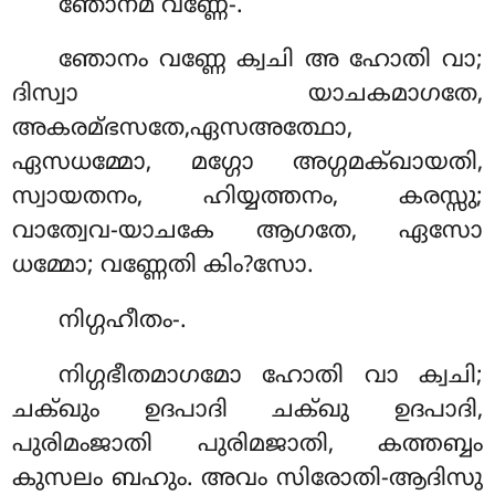
ഞോനമ വണ്ണേ-.
ഞോനം വണ്ണേ ക്വചി അ ഹോതി വാ;
ദിസ്വാ യാചകമാഗതേ,
അകരമ്ഭസതേ,ഏസഅത്ഥോ,
ഏസധമ്മോ, മഗ്ഗോ അഗ്ഗമക്ഖായതി,
സ്വായതനം, ഹിയ്യത്തനം, കരസ്സു;
വാത്വേവ-യാചകേ ആഗതേ, ഏസോ
ധമ്മോ; വണ്ണേതി കിം?സോ.
നിഗ്ഗഹീതം-.
നിഗ്ഗഭീതമാഗമോ ഹോതി വാ ക്വചി;
ചക്ഖും ഉദപാദി ചക്ഖു ഉദപാദി,
പുരിമംജാതി പുരിമജാതി, കത്തബ്ബം
കുസലം ബഹും. അവം സിരോതി-ആദിസു