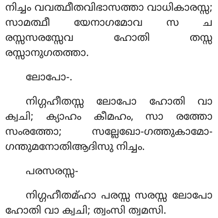
നിച്ചം വവത്ഥീതവിഭാസത്താ വാധികാരസ്സ;
സാമത്ഥീ യേനാഗമോവ സ ച
രസ്സസരസ്സേവ ഹോതി തസ്സ
രസ്സാനുഗതത്താ.
ലോപോ-.
നിഗ്ഗഹീതസ്സ ലോപോ ഹോതി വാ
ക്വചി; ക്യാഹം കീമഹം, സാ രത്തോ
സംരത്തോ; സല്ലേഖോ-ഗത്തുകാമോ-
ഗന്തുമനോതിആദിസു നിച്ചം.
പരസരസ്സ-
നിഗ്ഗഹീതമ്ഹാ പരസ്സ സരസ്സ ലോപോ
ഹോതി വാ ക്വചി; ത്വംസി ത്വമസി.