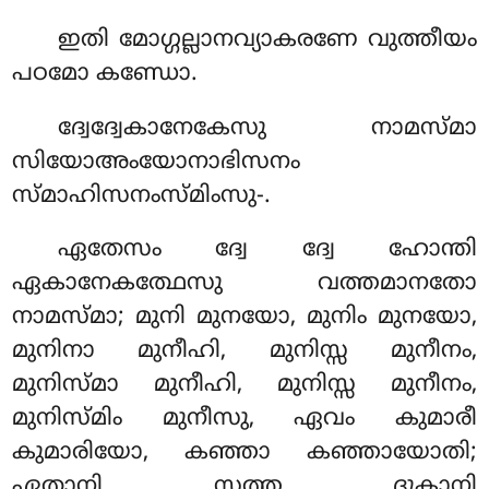
ഇതി മോഗ്ഗല്ലാനവ്യാകരണേ വുത്തീയം
പഠമോ കണ്ഡോ.
ദ്വേദ്വേകാനേകേസു
നാമസ്മാ
സിയോഅംയോനാഭിസനം
സ്മാഹിസനംസ്മിംസു-.
ഏതേസം ദ്വേ ദ്വേ ഹോന്തി
ഏകാനേകത്ഥേസു വത്തമാനതോ
നാമസ്മാ; മുനി മുനയോ, മുനിം മുനയോ,
മുനിനാ മുനീഹി, മുനിസ്സ മുനീനം,
മുനിസ്മാ മുനീഹി, മുനിസ്സ മുനീനം,
മുനിസ്മിം മുനീസു, ഏവം കുമാരീ
കുമാരിയോ, കഞ്ഞാ കഞ്ഞായോതി;
ഏതാനി സത്ത ദുകാനി