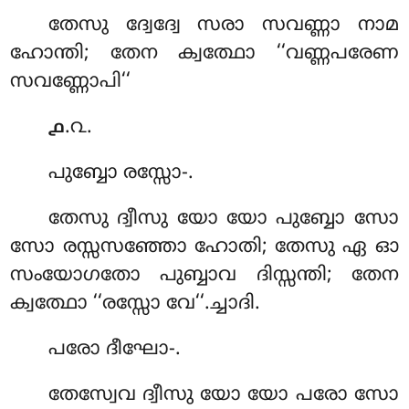
തേസു ദ്വേദ്വേ സരാ സവണ്ണാ നാമ
ഹോന്തി; തേന ക്വത്ഥോ ‘‘വണ്ണപരേണ
സവണ്ണോപി‘‘
.൨.
൧
പുബ്ബോ
രസ്സോ-.
തേസു ദ്വീസു യോ യോ പുബ്ബോ സോ
സോ രസ്സസഞ്ഞോ ഹോതി; തേസു ഏ ഓ
സംയോഗതോ പുബ്ബാവ ദിസ്സന്തി; തേന
ക്വത്ഥോ ‘‘രസ്സോ വേ‘‘.ച്ചാദി.
പരോ ദീഘോ-.
തേസ്വേവ ദ്വീസു യോ യോ പരോ സോ