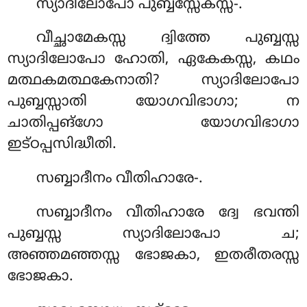
സ്യാദിലോപോ
പുബ്ബസ്സേകസ്സ-.
വീച്ഛാമേകസ്സ ദ്വിത്തേ പുബ്ബസ്സ
സ്യാദിലോപോ ഹോതി, ഏകേകസ്സ, കഥം
മത്ഥകമത്ഥകേനാതി? സ്യാദിലോപോ
പുബ്ബസ്സാതി യോഗവിഭാഗാ; ന
ചാതിപ്പങ്ഗോ യോഗവിഭാഗാ
ഇട്ഠപ്പസിദ്ധീതി.
സബ്ബാദീനം വീതിഹാരേ-.
സബ്ബാദീനം വീതിഹാരേ ദ്വേ ഭവന്തി
പുബ്ബസ്സ സ്യാദിലോപോ ച;
അഞ്ഞമഞ്ഞസ്സ ഭോജകാ, ഇതരീതരസ്സ
ഭോജകാ.