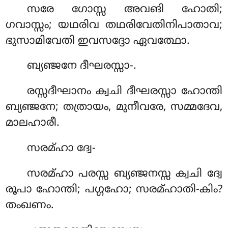
സരേ ഗോസ്സ അവങി ഹോതി;
ഗവാസ്സം; യഥരിവ തഥരിവേതിനിപാതാവ;
ഭുസാമിവേതി ഇവസദ്ദോ ഏവത്ഥോ.
ബ്യഞ്ജനേ
ദീഘരസ്സാ-.
രസ്സദീഘാനം ക്വചി ദീഘരസ്സാ ഹോന്തി
ബ്യഞ്ജനേ; തത്രായം, മുനീവരേ, സമ്മദേവ,
മാലഹാരീ.
സരമ്ഹാ ദ്വേ-
സരമ്ഹാ പരസ്സ ബ്യഞ്ജനസ്സ ക്വചി ദ്വേ
രൂപാ ഹോന്തി; പഗ്ഗഹോ; സരമ്ഹാതി-കിം?
തംഖണം.