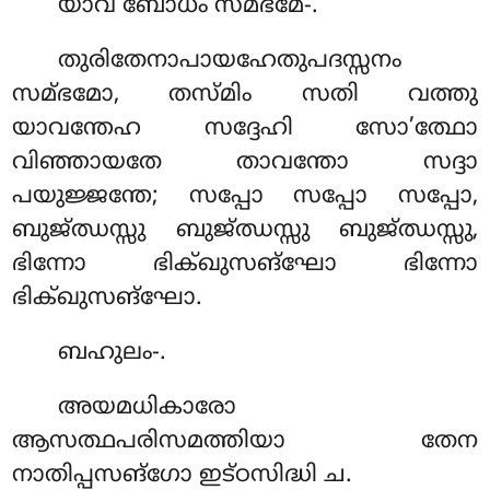
യാവ ബോധം സമ്ഭമേ-.
തുരിതേനാപായഹേതുപദസ്സനം
സമ്ഭമോ, തസ്മിം സതി വത്തു
യാവന്തേഹ സദ്ദേഹി സോ’ത്ഥോ
വിഞ്ഞായതേ താവന്തോ സദ്ദാ
പയുജ്ജന്തേ; സപ്പോ സപ്പോ സപ്പോ,
ബുജ്ഝസ്സു ബുജ്ഝസ്സു ബുജ്ഝസ്സു,
ഭിന്നോ ഭിക്ഖുസങ്ഘോ ഭിന്നോ
ഭിക്ഖുസങ്ഘോ.
ബഹുലം-.
അയമധികാരോ
ആസത്ഥപരിസമത്തിയാ തേന
നാതിപ്പസങ്ഗോ ഇട്ഠസിദ്ധി ച.