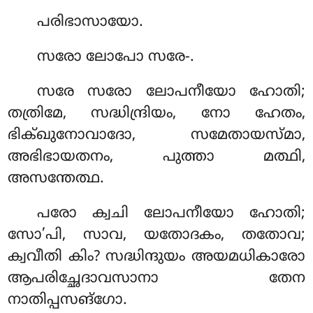
പരിഭാസായോ.
സരോ ലോപോ സരേ-.
സരേ സരോ ലോപനീയോ ഹോതി;
തത്രിമേ, സദ്ധിന്ദ്രിയം, നോ ഹേതം,
ഭിക്ഖുനോവാദോ, സമേതായസ്മാ,
അഭിഭായതനം, പുത്താ മത്ഥി,
അസന്തേത്ഥ.
പരോ
ക്വചി ലോപനീയോ ഹോതി;
സോ’പി, സാവ, യതോദകം, തതോവ;
ക്വവീതി കിം? സദ്ധിന്ദുയം അയമധികാരോ
ആപരിച്ഛേദാവസാനാ തേന
നാതിപ്പസങ്ഗോ.