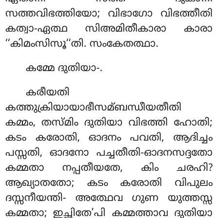
സത്തവിഭത്തിയോ; വിഭാഗോ വിഭത്തീതി
കത്വാ-ഏത്ഥ സിഅമിതീകാരാ കാരാ
‘‘കിമംസിസൂ‘‘തി. സംകേതത്ഥാ.
കമ്മേ
ദുതിയാ-.
കരീയതി
കത്തുക്രിയായാഭീസമ്ബന്ധീയതീതി
കമ്മം, തസ്മിം ദുതിയാ വിഭത്തി ഹോതി;
കടം കരോതി, ഓദനം പവതി, ആദിച്ചം
പസ്സതി, ഓദനോ പച്ചതീതി-ഓദനസദ്ദതോ
കമ്മതാ നപ്പതീയതേ, കിം ചരഹി?
ആഖ്യാതതോ; കടം കരോതി വിപുലം
ദസ്സനീയന്തി- അത്ഥേവ ഗുണ യുത്തസ്സ
കമ്മതാ; ഇച്ഛിതേ’പി കമ്മത്താവ ദുതിയാ