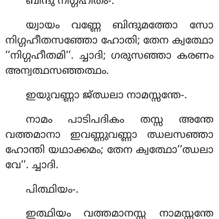
ബിന്ദു നിഗ്ഗഹീതം-.
യ്വായം വണ്ണേ ബിന്ദുമത്തോ സോ
നിഗ്ഗഹീതസഞ്ഞോ ഹോതി; തേന ക്വത്ഥോ
‘‘നിഗ്ഗഹീതമി‘‘. ച്ചാദി; ഗരുസഞ്ഞാ കരണം
അന്വത്ഥസഞ്ഞത്ഥം.
ഇയുവണ്ണാ ജ്ഝലാ നാമസ്സന്തേ-.
നാമം പാടിപദികം തസ്സ അന്തേ
വത്തമാനാ ഇവണ്ണുവണ്ണാ ഝലസഞ്ഞാ
ഹോന്തി യഥാക്കമം; തേന ക്വത്ഥോ‘‘ഝലാ
വേ‘‘. ച്ചാദി.
പിത്ഥിയം-.
ഇത്ഥിയം വത്തമാനസ്സ നാമസ്സന്തേ