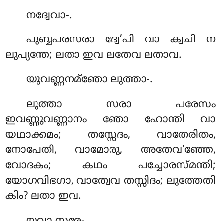
നദ്വേവാ-.
പുബ്ബപരസരാ ദ്വേ’പി വാ ക്വചി ന
ലുപ്യന്തേ; ലതാ ഇവ ലതേവ ലതാവ.
യുവണ്ണനമ്ഞോ ലുത്താ-.
ലുത്താ സരാ പരേസം
ഇവണ്ണുവണ്ണാനം ഞോ ഹോന്തി വാ
യഥാക്കമം; തസ്സേദം, വാതേരിതം,
നോപേതി, വാമോരു, അതേവ’ഞ്ഞേ,
വോദകം; കഥം പച്ചോരസ്മന്തി;
യോഗവിഭഗാ, വാത്വേവ തസ്സിദം; ലുത്തേതി
കിം? ലതാ ഇവ.