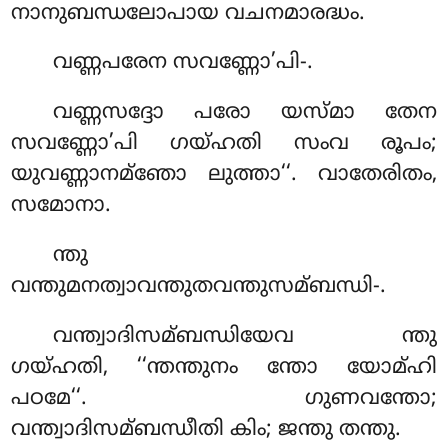
നാനുബന്ധലോപായ വചനമാരദ്ധം.
വണ്ണപരേന
സവണ്ണോ’പി-.
വണ്ണസദ്ദോ പരോ യസ്മാ തേന
സവണ്ണോ’പി ഗയ്ഹതി സംവ രൂപം;
യുവണ്ണാനമ്ഞോ ലുത്താ‘‘. വാതേരിതം,
സമോനാ.
ന്തു
വന്തുമനത്വാവന്തുതവന്തുസമ്ബന്ധി-.
വന്ത്വാദിസമ്ബന്ധിയേവ ന്തു
ഗയ്ഹതി, ‘‘ന്തന്തുനം ന്തോ യോമ്ഹി
പഠമേ‘‘. ഗുണവന്തോ;
വന്ത്വാദിസമ്ബന്ധീതി കിം; ജന്തു തന്തു.