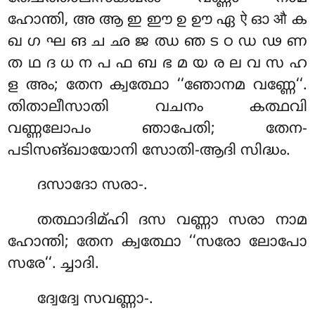
ഹോന്തി, അ ആ ഇ ഈ ഉ ഊ ഏ ऐ ഓ औ ക
ഖ ഗ ഘ ങ ച ഛ ജ ഝ ഞ ട ഠ ഡ ഢ ണ
ത ഥ ദ ധ ന പ ഫ ബ ഭ മ യ ര ല വ സ ഹ
ള അം; തേന ക്വത്ഥോ ‘‘ഞോനമ വണ്ണേ‘‘.
തിതാലീസാതി വചനം കത്ഥവി
വണ്ണലോപം ഞാപേതി; തേന-
പടിസങ്ഖായോനി സോതി-ആദി സിദ്ധം.
ദസാദോ
സരാ-.
തത്ഥാദിമ്ഹി ദസ വണ്ണാ സരാ നാമ
ഹോന്തി; തേന ക്വത്ഥോ ‘‘സരോ ലോപോ
സരേ‘‘. ച്ചാദി.
ദ്വേദ്വേ സവണ്ണാ-.