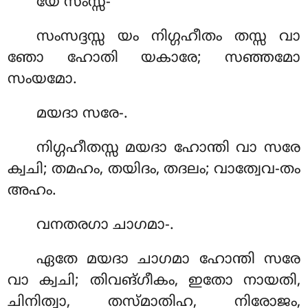
യേ സംസ്സ-
സംസദ്ദസ്സ യം നിഗ്ഗഹീതം തസ്സ വാ
ഞോ ഹോതി യകാരേ; സഞ്ഞമോ
സംയമോ.
മയദാ സരേ-.
നിഗ്ഗഹീതസ്സ മയദാ ഹോന്തി വാ സരേ
ക്വചി; തമഹം, തയിദം, തദലം; വാത്വേവ-തം
അഹം.
വനതരഗാ
ചാഗമാ-.
ഏതേ മയദാ ചാഗമാ ഹോന്തി സരേ
വാ ക്വചി; തിവങ്ഗീകം, ഇതോ നായതി,
ചിനിത്വാ, തസ്മാതിഹ, നിരോജം,