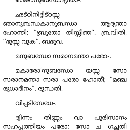
ഞകാനുബന്ധാദ്യന്താ-.
ഛട്ഠിനിദ്ദിട്ഠസ്സ
ഞാനുബന്ധകാനുബന്ധാ ആദ്യന്താ
ഹോന്തി; ‘‘ബ്രുതോ തിസ്സീഞ‘‘. ബ്രവീതി,
‘‘ഭുസ്സ വുക‘‘. ബഭുവ.
മനുബന്ധോ സരാനമന്താ പരോ-.
മകാരോ’നുബന്ധോ യസ്സ സോ
സരാനമന്താ സരാ പരോ ഹോതീ; ‘‘മഞ്ച
രുധാദീനം‘‘. രുന്ധതി.
വിപ്പടിസേധേ-.
ദ്വിന്നം തിണ്ണം വാ പുരിസാനം
സഹപ്പത്തിയം പരോ; സോ ച ഗച്ഛതി