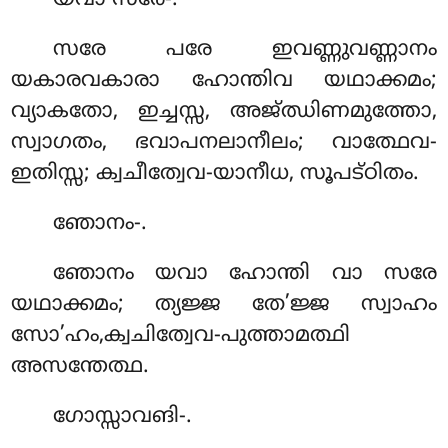
യവാ
സരേ-.
സരേ പരേ ഇവണ്ണുവണ്ണാനം
യകാരവകാരാ ഹോന്തിവ യഥാക്കമം;
വ്യാകതോ, ഇച്ചസ്സ, അജ്ഝിണമുത്തോ,
സ്വാഗതം, ഭവാപനലാനീലം; വാത്ഥേവ-
ഇതിസ്സ; ക്വചീത്വേവ-യാനീധ, സൂപട്ഠിതം.
ഞോനം-.
ഞോനം യവാ ഹോന്തി വാ സരേ
യഥാക്കമം; ത്യജ്ജ തേ’ജ്ജ സ്വാഹം
സോ’ഹം,ക്വചിത്വേവ-പുത്താമത്ഥി
അസന്തേത്ഥ.
ഗോസ്സാവങി-.