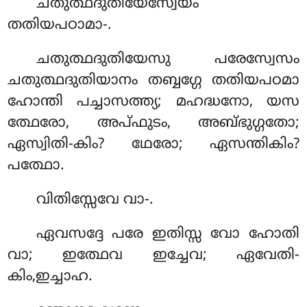
ചതുത്ഥദുതിയേസ്വേയം
തതിയപഠാമാ-.
ചതുത്ഥദുതിയേസു പരേസ്വേസം
ചതുത്ഥദുതിയാനം തബ്ബഗ്ഗേ തതിയപഠമാ
ഹോന്തി പച്ചാസത്ത്യ; മഹദ്ധനോ, യസ
ത്ഥേരോ, അപ്ഫുടം, അബ്ഭുഗ്ഗതോ;
ഏസ്വിതി-കിം? ഥേരോ; ഏസന്തികിം?
പത്ഥോ.
വിതിസ്സേവേ
വാ-.
ഏവസദ്ദേ പരേ ഇതിസ്സ വോ ഹോതി
വാ; ഇത്ഥേവ ഇച്ചേവ; ഏവേതി-
കിം,ഇച്ചാഹ.