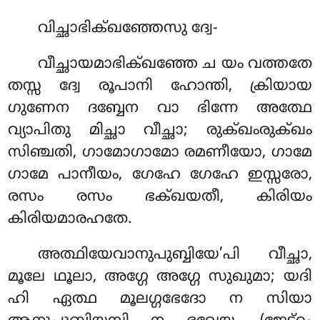
വിച്ഛാഭിക്ഖഞ്ഞേസു ദ്വേ-
വീച്ഛായമാഭിക്ഖഞ്ഞേ ച യം വത്തതേ
തസ്സ ദ്വേ രൂപാനി ഹോന്തി, ക്രിയായ
ഗുണേന ദബ്ബേന വാ ഭിന്നേ അത്ഥേ
വ്യാപിതു മിച്ഛാ വീച്ഛാ; രുക്ഖംരുക്ഖം
സിഞ്ചതി, ഗാമോഗാമോ രമണീയോ, ഗാമേ
ഗാമേ പാനീയം, ഗേഹേ ഗേഹേ ഇസ്സരോ,
രസം രസം ഭക്ഖയതീ, കിരിയം
കിരിയമാരഹതേ.
അത്ഥിയേവാനുപുബ്ബിയേ’പി
വീച്ഛാ,
മൂലേ ഥൂലാ, അഗ്ഗേ അഗ്ഗേ സുഖുമാ; യദി
ഹി ഏത്ഥ മൂലഗ്ഗഭേദോ ന സിയാ