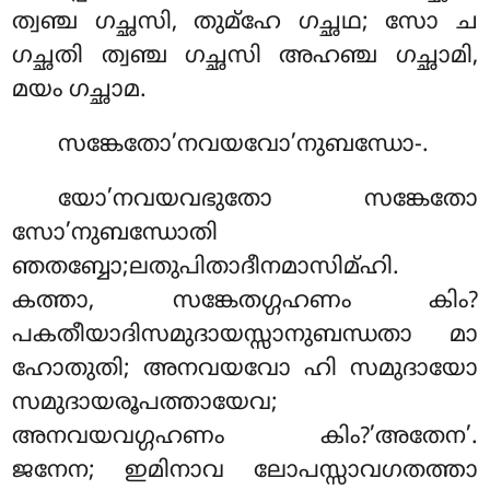
ത്വഞ്ച ഗച്ഛസി, തുമ്ഹേ ഗച്ഛഥ; സോ ച
ഗച്ഛതി ത്വഞ്ച ഗച്ഛസി അഹഞ്ച ഗച്ഛാമി,
മയം ഗച്ഛാമ.
സങ്കേതോ’നവയവോ’നുബന്ധോ-.
യോ’നവയവഭുതോ സങ്കേതോ
സോ’നുബന്ധോതി
ഞതബ്ബോ;ലതുപിതാദീനമാസിമ്ഹി.
കത്താ, സങ്കേതഗ്ഗഹണം കിം?
പകതീയാദിസമുദായസ്സാനുബന്ധതാ മാ
ഹോതുതി; അനവയവോ ഹി സമുദായോ
സമുദായരൂപത്തായേവ;
അനവയവഗ്ഗഹണം കിം?’അതേന’.
ജനേന; ഇമിനാവ ലോപസ്സാവഗതത്താ