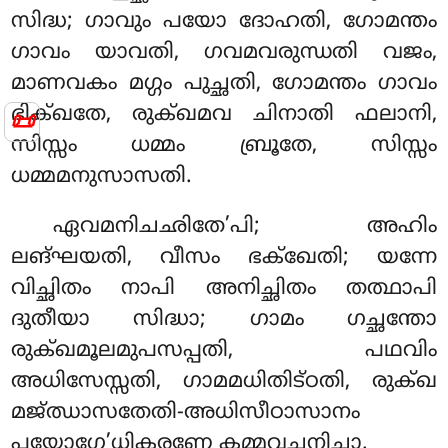
സിദ്ധ; ഗാവും പയോ ദോഹതി, ഗോമന്തം
ഗാവം യാവതി, ഗവമവരുന്ധതി വജം,
മാണവകം മഗ്ഗം പുച്ഛതി, ഗോമന്തം ഗാവം
ഭിക്ഖതേ, രുക്ഖമവ ചിനാതി ഫലാനി,
📜
സിസ്സം ധമ്മം ബ്രൂതേ, സിസ്സം
ധമ്മമനുസാസതി.
ഏവമനിചഛിതേ’പി;
അഹിം
ലങ്ഘയതി, വീസം ഭക്ഖേതി; യന്നേ
വിച്ഛിതം നാപി അനിച്ഛിതം തത്ഥാപി
ദുതീയാ സിദ്ധാ; ഗാമം ഗച്ഛന്തോ
രുക്ഖമൂലമുപസപ്പതി, പഥവിം
അധിസേസ്സതി, ഗാമമധിതിട്ഠതി, രുക്ഖ
മജ്ഝാസതേതി-അധിസീഠാസാനം
പയോഗേ’ധികരണേ കമ്മവചനിച്ഛാ.