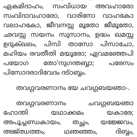
ഏകമിദാഹം, സംവിധായ അവഹാരോ
സംവിദാവഹാരോ, വാരിനോ വാഹകോ
വലാഹകോ, ജീവനസ്സ മൂതോ ജീമൂതോ,
ഛവസ്സ സയനം സുസാനം, ഉദ്ധം ഖമസ്സ
ഉദുക്ഖലം, പിസി താസോ പിസാചോ,
മഹിയം രവതീതി മയൂരോ; ഏവമഞ്ഞേപി
പയോഗ തോ’നുഗന്തബ്ബാ; പരേസം
പിസോദരാദിവേദം ദട്ഠബ്ബം.
തവഗ്ഗവരണാനം
യേ ചവഗ്ഗബയഞാ-.
തവഗ്ഗവരണാനം ചവഗ്ഗബയഞാ
ഹോന്തി യഥാക്കമം യകാരേ;
അപൂച്ചണ്ഡകായം, തച്ഛം, യജ്ജേവം,
അജ്ഝത്തം, ഥഞഞ്ഞം, ദിബ്ബം,