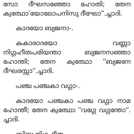
സോ ദീഘസഞ്ഞോ ഹോതി; തേന
ക്വത്ഥോ’യോലോപനിസു ദീഘോ‘‘.ച്ചാദി.
കാദയോ
ബ്യജനാ-.
കകാരാദയോ വണ്ണാ
നിഗ്ഗഹീതപരിയന്താ ബ്യജനസഞ്ഞാ
ഹോന്തി; തേന ക്വത്ഥോ ‘‘ബ്യജനേ
ദീഘരസ്സാ‘‘.ച്ചാദി.
പഞ്ച പഞ്ചകാ വഗ്ഗാ-.
കാദയോ പഞ്ചകാ പഞ്ച വഗ്ഗാ നാമ
ഹോന്തീ; തേന ക്വത്ഥോ ‘‘വഗ്ഗേ വഗ്ഗന്തോ‘‘.
ച്ചാദി.