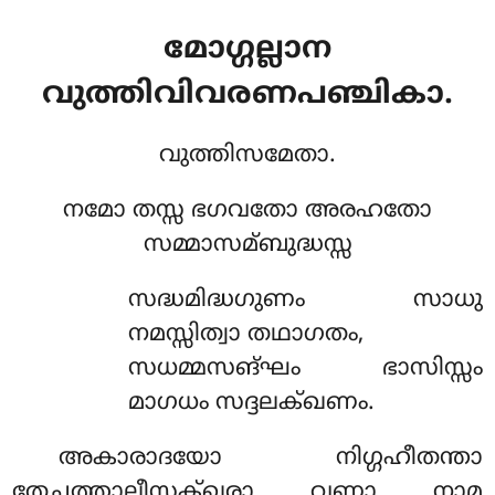
മോഗ്ഗല്ലാന
വുത്തിവിവരണപഞ്ചികാ.
വുത്തിസമേതാ.
നമോ തസ്സ ഭഗവതോ അരഹതോ
സമ്മാസമ്ബുദ്ധസ്സ
സദ്ധമിദ്ധഗുണം സാധു
നമസ്സിത്വാ തഥാഗതം,
സധമ്മസങ്ഘം ഭാസിസ്സം
മാഗധം സദ്ദലക്ഖണം.
അകാരാദയോ
നിഗ്ഗഹീതന്താ
തേചത്താലീസക്ഖരാ വണ്ണാ നാമ