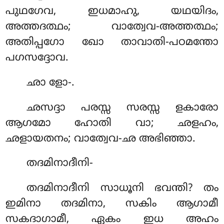
പുഥഗേവ, ഇധമാഹു, യഥയിദം,
അത്തദത്ഥം; വാത്വേവ-അത്തത്ഥം;
അതിപ്പഗോ ഖോ താവാതി-പഠമന്തോ
പഗസദ്ദോവ.
ഛാ ളോ-.
ഛസദ്ദാ പരസ്സ സരസ്സ ളകാരോ
ആഗമോ ഹോതി വാ; ഛളഹം,
ഛളായതനം; വാത്വേവ-ഛ അഭിഞ്ഞാ.
തദമിനാദീനി-
തദമിനാദീനി സാധൂനി ഭവന്തി? തം
ഇമിനാ തദമിനാ, സകിം ആഗാമീ
സകദാഗാമീ, ഏകം ഇധ അഹം