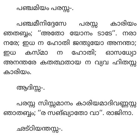
പഞ്ചമിയം
പരസ്സ-.
പഞ്ചമീനിദ്ദേസേ പരസ്സ കാരിയം
ഞതബ്ബം; ‘‘അതോ യോനം ടാടേ‘‘. നരാ
നരേ; ഇധ ന ഹോതി ജന്തുയോ അനന്താ;
ഇധ കസ്മാ ന ഹോതി; ഓസധ്യോ
അനന്തരേ കതത്ഥതായ ന വ്യവ ഹിതസ്സ
കാരിയം.
ആദിസ്സ-.
പരസ്സ സിസ്സമാനം കാരിയമാദിവണ്ണസ്സ
ഞാതബ്ബം; ‘‘ര സങ്ഖ്യാതോ വാ‘‘. രാജിനാ.
ഛട്ഠിയന്തസ്സ-.