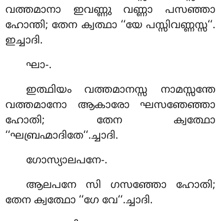
വത്തമാനാ ഇവണ്ണു വണ്ണാ പസഞ്ഞാ
ഹോന്തി; തേന ക്വത്ഥാ ‘‘യേ പസ്സിവണ്ണസ്സ‘‘.
ഇച്ചാദി.
ഘാ-.
ഇത്ഥിയം വത്തമാനസ്സ നാമസ്സന്തേ
വത്തമാനോ ആകാരോ ഘസഞേഞ്ഞാ
ഹോതി; തേന ക്വത്ഥോ
‘‘ഘബ്രഹ്മാദിതേ‘‘.ച്ചാദി.
ഗോസ്യാലപനേ-.
ആലപനേ സി ഗസഞ്ഞോ ഹോതി;
തേന ക്വത്ഥോ ‘‘ഗേ വേ‘‘.ച്ചാദി.