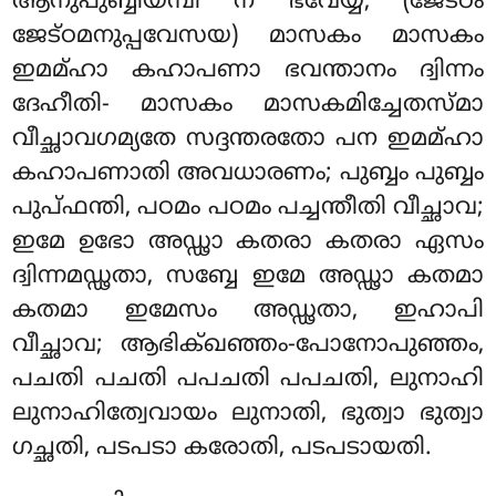
ആനുപുബ്ബിയമ്പി ന ഭവേയ്യ, (ജേട്ഠം
ജേട്ഠമനുപ്പവേസയ) മാസകം മാസകം
ഇമമ്ഹാ കഹാപണാ ഭവന്താനം ദ്വിന്നം
ദേഹീതി- മാസകം മാസകമിച്ചേതസ്മാ
വീച്ഛാവഗമ്യതേ സദ്ദന്തരതോ പന ഇമമ്ഹാ
കഹാപണാതി അവധാരണം; പുബ്ബം പുബ്ബം
പുപ്ഫന്തി, പഠമം പഠമം പച്ചന്തീതി വീച്ഛാവ;
ഇമേ ഉഭോ അഡ്ഢാ കതരാ കതരാ ഏസം
ദ്വിന്നമഡ്ഢതാ, സബ്ബേ ഇമേ അഡ്ഢാ കതമാ
കതമാ ഇമേസം അഡ്ഢതാ, ഇഹാപി
വീച്ഛാവ; ആഭിക്ഖഞ്ഞം-പോനോപുഞ്ഞം,
പചതി പചതി പപചതി പപചതി, ലുനാഹി
ലുനാഹിത്വേവായം ലുനാതി, ഭുത്വാ ഭുത്വാ
ഗച്ഛതി, പടപടാ കരോതി, പടപടായതി.