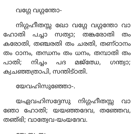
വഗ്ഗേ
വഗ്ഗന്തോ-
നിഗ്ഗഹീതസ്സ ഖോ വഗ്ഗേ വഗ്ഗന്തോ വാ
ഹോതി പച്ചാ സത്യാ; തങ്കരോതി തം
കരോതി, തഞ്ചരതി തം ചരതി, തണ്ഠാനം
തം ഠാനം, തന്ധനം തം ധനം, തമ്പാതി തം
പാതി; നിച്ചം പദ മജ്ഝേ, ഗന്ത്വാ;
ക്വചഞ്ഞത്രാപി, സന്തിട്ഠതി.
യേവഹിസുഞ്ഞോ-.
യഏവഹിസദ്ദേസു നിഗ്ഗഹീതസ്സ വാ
ഞോ ഹോതി; യയഞ്ഞദേവ, തഞ്ഞേവ,
തഞ്ഭി; വാത്വേവ-യംയദേവ.