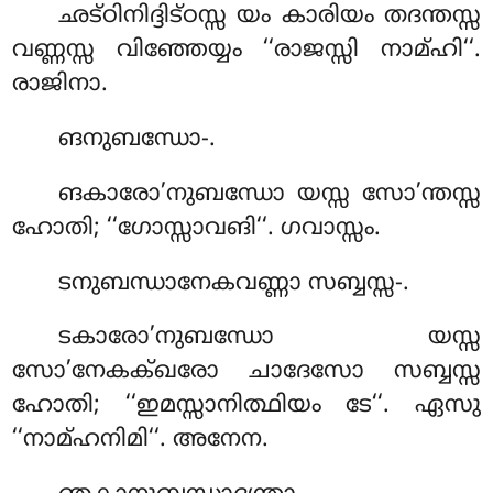
ഛട്ഠിനിദ്ദിട്ഠസ്സ യം കാരിയം തദന്തസ്സ
വണ്ണസ്സ വിഞ്ഞേയ്യം ‘‘രാജസ്സി നാമ്ഹി‘‘.
രാജിനാ.
ങനുബന്ധോ-.
ങകാരോ’നുബന്ധോ യസ്സ സോ’ന്തസ്സ
ഹോതി; ‘‘ഗോസ്സാവങി‘‘. ഗവാസ്സം.
ടനുബന്ധാനേകവണ്ണാ സബ്ബസ്സ-.
ടകാരോ’നുബന്ധോ യസ്സ
സോ’നേകക്ഖരോ ചാദേസോ സബ്ബസ്സ
ഹോതി; ‘‘ഇമസ്സാനിത്ഥിയം ടേ‘‘. ഏസു
‘‘നാമ്ഹനിമി‘‘. അനേന.