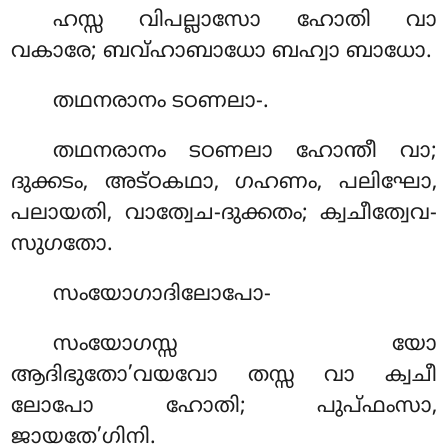
ഹസ്സ വിപല്ലാസോ ഹോതി വാ
വകാരേ; ബവ്ഹാബാധോ ബഹ്വാ ബാധോ.
തഥനരാനം
ടഠണലാ-.
തഥനരാനം ടഠണലാ ഹോന്തീ വാ;
ദുക്കടം, അട്ഠകഥാ, ഗഹണം, പലിഘോ,
പലായതി, വാത്വേച-ദുക്കതം; ക്വചീത്വേവ-
സുഗതോ.
സംയോഗാദിലോപോ-
സംയോഗസ്സ യോ
ആദിഭുതോ’വയവോ തസ്സ വാ ക്വചീ
ലോപോ ഹോതി; പുപ്ഫംസാ,
ജായതേ’ഗിനി.