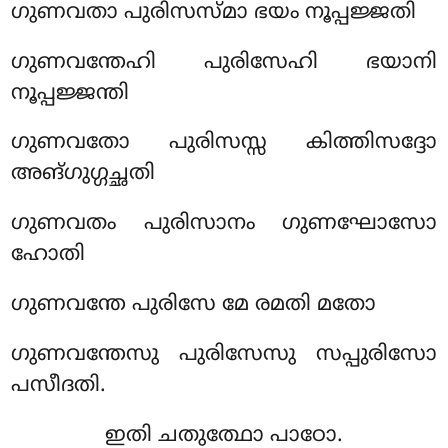
ഗുണവതാ പുരിസസ്മാ ഭയം നൂപ്പജ്ജതി
ഗുണവന്തേഹി പുരിസേഹി ഭയാനി
നൂപ്പജ്ജന്തി
ഗുണവതോ പുരിസസ്സ കിത്തിസദ്ദോ
അങ്ഗുഗ്ഗച്ഛതി
ഗുണവതം പുരിസാനം ഗുണഘോസോ
ഹോതി
ഗുണവന്തേ പുരിസേ മേ രമതി മതോ
ഗുണവന്തേസു പുരിസേസു സപ്പുരിസോ
പസീദതി.
ഇതി ചതുത്ഥോ പാഠോ.