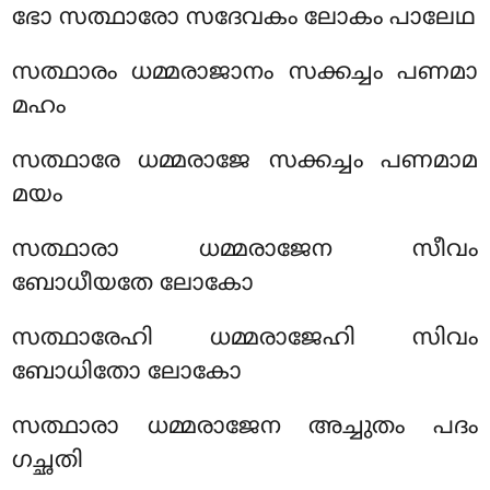
ഭോ സത്ഥാരോ സദേവകം ലോകം പാലേഥ
സത്ഥാരം ധമ്മരാജാനം സക്കച്ചം പണമാ
മഹം
സത്ഥാരേ ധമ്മരാജേ സക്കച്ചം പണമാമ
മയം
സത്ഥാരാ
ധമ്മരാജേന സീവം
ബോധീയതേ ലോകോ
സത്ഥാരേഹി ധമ്മരാജേഹി സിവം
ബോധിതോ ലോകോ
സത്ഥാരാ ധമ്മരാജേന അച്ചുതം പദം
ഗച്ഛതി