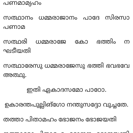
പണമാമ്യഹം
സത്ഥാനം ധമ്മരാജാനം പാദേ സിരസാ
പണാമ
സത്ഥരി ധമ്മരാജേ കോ ഭത്തിം ന
ഘടീയതി
സത്ഥാരേസു ധമ്മരാജേസു ഭത്തി ഭവഭവേ
അത്ഥു.
ഇതി ഏകാദസമോ പാഠോ.
ഉകാരന്തപുല്ലിങ്ഗോ നന്തുസദ്ദോ വുച്ചതേ.
തത്താ പിതാമഹം ഭോജനം ഭോജയതി