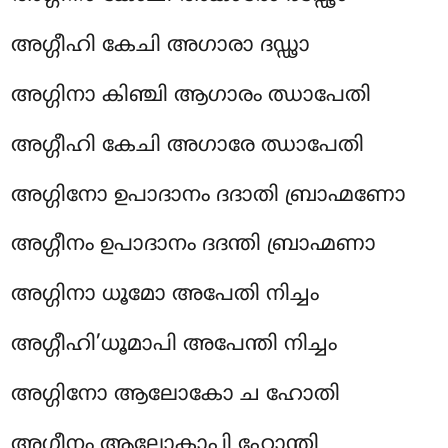
അഗ്ഗീഹി കേചി അഗാരാ ദഡ്ഢാ
അഗ്ഗിനാ കിഞ്ചി ആഗാരം ഝാപേതി
അഗ്ഗീഹി കേചി അഗാരേ ഝാപേതി
അഗ്ഗിനോ ഉപാദാനം ദദാതി ബ്രാഹ്മണോ
അഗ്ഗീനം ഉപാദാനം ദദന്തി ബ്രാഹ്മണാ
അഗ്ഗിനാ ധൂമോ അപേതി നിച്ചം
അഗ്ഗീഹി’ധൂമാപി അപേന്തി നിച്ചം
അഗ്ഗിനോ ആലോകോ ച ഹോതി
അഗ്ഗീനം ആലോകാപി ഹോന്തി