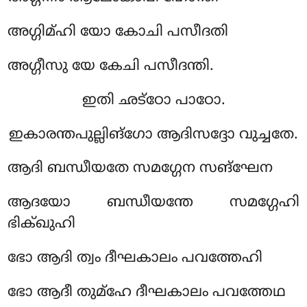
അഗ്ഗിമ്ഹി യോ കോചി പസീദതി
അഗ്ഗീസു യേ കേചി പസീദന്തി.
ഇതി ഛട്ഠോ പാഠോ.
ഇകാരന്തപുല്ലിങ്ഗോ ആദിസദ്ദോ വുച്ചതേ.
ആദി ബന്ധീയതേ സമഗ്ഗേന സങ്ഘേന
ആദയോ ബന്ധീയന്തേ സമഗ്ഗേഹി
ഭിക്ഖുഹി
ഭോ ആദി ത്വം ദീഘകാലം പവത്തേഹി
ഭോ ആദീ തുമ്ഹേ ദീഘകാലം പവത്തേഥ