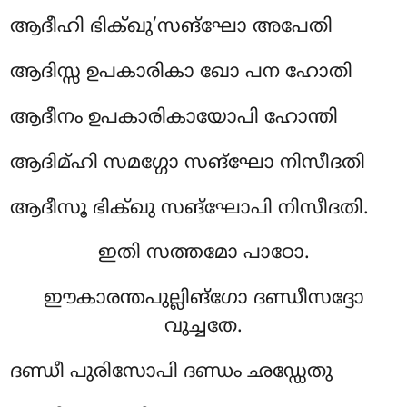
ആദീഹി ഭിക്ഖു’സങ്ഘോ അപേതി
ആദിസ്സ
ഉപകാരികാ ഖോ പന ഹോതി
ആദീനം ഉപകാരികായോപി ഹോന്തി
ആദിമ്ഹി സമഗ്ഗോ സങ്ഘോ നിസീദതി
ആദീസൂ ഭിക്ഖു സങ്ഘോപി നിസീദതി.
ഇതി സത്തമോ പാഠോ.
ഈകാരന്തപുല്ലിങ്ഗോ ദണ്ഡീസദ്ദോ
വുച്ചതേ.
ദണ്ഡീ പുരിസോപി ദണ്ഡം ഛഡ്ഡേതു