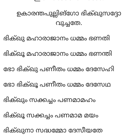
ഉകാരന്തപുല്ലിങ്ഗോ ഭിക്ഖുസദ്ദോ
വുച്ചതേ.
ഭിക്ഖു മഹാരാജാനം ധമ്മം ഭണതി
ഭിക്ഖൂ മഹാരാജാനം ധമ്മം ഭണന്തി
ഭോ ഭിക്ഖു പണീതം ധമ്മം ദേസേഹി
ഭോ ഭിക്ഖൂ പണീതം ധമ്മം ദേസേഥ
ഭിക്ഖും സക്കച്ചം പണമാമഹം
ഭിക്ഖൂ സക്കച്ചം പണമാമ മയം
ഭിക്ഖുനാ സദ്ധമ്മോ ദേസീയതേ