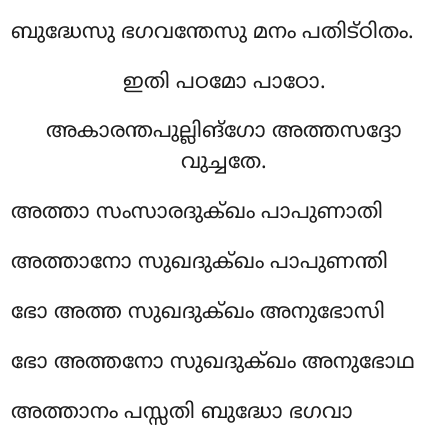
ബുദ്ധേസു ഭഗവന്തേസു മനം പതിട്ഠിതം.
ഇതി പഠമോ പാഠോ.
അകാരന്തപുല്ലിങ്ഗോ അത്തസദ്ദോ
വുച്ചതേ.
അത്താ സംസാരദുക്ഖം പാപുണാതി
അത്താനോ സുഖദുക്ഖം പാപുണന്തി
ഭോ അത്ത സുഖദുക്ഖം അനുഭോസി
ഭോ അത്തനോ സുഖദുക്ഖം അനുഭോഥ
അത്താനം പസ്സതി ബുദ്ധോ ഭഗവാ