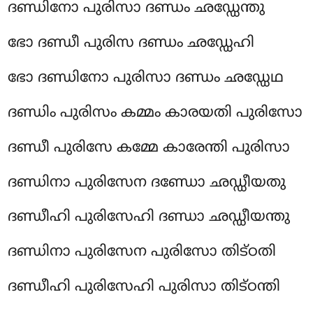
ദണ്ഡിനോ പുരിസാ ദണ്ഡം ഛഡ്ഡേന്തു
ഭോ ദണ്ഡീ പുരിസ ദണ്ഡം ഛഡ്ഡേഹി
ഭോ ദണ്ഡിനോ പുരിസാ ദണ്ഡം ഛഡ്ഡേഥ
ദണ്ഡിം പുരിസം കമ്മം കാരയതി പുരിസോ
ദണ്ഡീ പുരിസേ കമ്മേ കാരേന്തി പുരിസാ
ദണ്ഡിനാ പുരിസേന ദണ്ഡോ ഛഡ്ഡീയതു
ദണ്ഡീഹി പുരിസേഹി ദണ്ഡാ ഛഡ്ഡീയന്തു
ദണ്ഡിനാ പുരിസേന പുരിസോ തിട്ഠതി
ദണ്ഡീഹി പുരിസേഹി പുരിസാ തിട്ഠന്തി