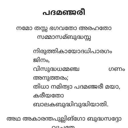
പദമഞ്ജരീ
നമോ തസ്സ ഭഗവതോ അരഹതോ
സമ്മാസമ്ബുദ്ധസ്സ
നിരുത്തികായോദധിപാരഗം
ജിനം,
വിസുദ്ധധമ്മഞ്ച ഗണം
അനുത്തരം;
തിധാ നമിത്വാ പദമഞ്ജരീ മയാ,
കരീയതോ
ബാലകബുദ്ധിവുദ്ധിയാതി.
അഥ അകാരന്തപുല്ലിങ്ഗോ ബുദ്ധസദ്ദോ
വുച്ചതേ.