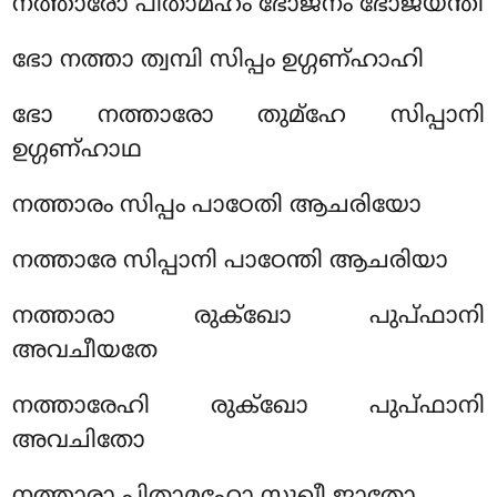
നത്താരോ പിതാമഹം ഭോജനം ഭോജയന്തി
ഭോ നത്താ ത്വമ്പി സിപ്പം ഉഗ്ഗണ്ഹാഹി
ഭോ നത്താരോ തുമ്ഹേ സിപ്പാനി
ഉഗ്ഗണ്ഹാഥ
നത്താരം സിപ്പം പാഠേതി ആചരിയോ
നത്താരേ സിപ്പാനി പാഠേന്തി ആചരിയാ
നത്താരാ രുക്ഖോ പുപ്ഫാനി
അവചീയതേ
നത്താരേഹി രുക്ഖോ പുപ്ഫാനി
അവചിതോ
നത്താരാ പിതാമഹോ സുഖീ ജാതോ