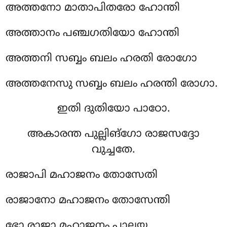
അത്തനോ മാതാപിതരോ ഹോന്തി
അത്താനം പഞ്ചഗതിയോ ഹോന്തി
അത്തനി സബ്ബം ബലം ഹരതി രോഗോ
അത്തനേസു സബ്ബം ബലം ഹരന്തി രോഗാ.
ഇതി ദുതിയോ പാഠോ.
അകാരന്ത പുല്ലിങ്ഗോ രാജസദ്ദോ
വുച്ചതേ.
രാജാപി മഹാജനം തോസേതി
രാജാനോ മഹാജനം തോസേന്തി
ഭോ രാജാ മഹാജനം പാലയ