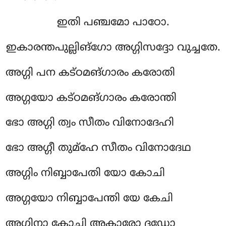
ഇതി
പഞ്ചമോ പാഠോ.
ഇകാരന്തപുല്ലിങ്ഗോ അഗ്ഗിസദ്ദോ വുച്ചതേ.
അഗ്ഗി പന കട്ഠമങ്ഗാരം കരോതി
അഗ്ഗയോ കട്ഠമങ്ഗാരം കരോന്തി
ഭോ അഗ്ഗി ത്വം സീതം വിനോദേഹി
ഭോ അഗ്ഗീ തുമ്ഹേ സീതം വിനോദേഥ
അഗ്ഗിം നിബ്ബാപേതി യോ കോചി
അഗ്ഗയോ നിബ്ബാപേന്തി യേ കേചി
അഗ്ഗിനാ കോചി അകാരോ ദഡ്ഢോ