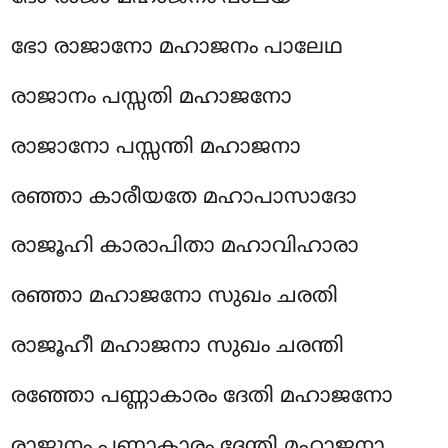
ഭോ രാജാനോ മഹാജനം പാലേഥ
രാജാനം പസ്സതി മഹാജനോ
രാജാനോ പസ്സന്തി മഹാജനാ
രഞ്ഞാ കാരീയതേ മഹാപാസാദോ
രാജൂഹി കാരാപിതാ മഹാവിഹാരാ
രഞ്ഞാ മഹാജനോ സുഖം ചരതി
രാജൂഹീ മഹാജനാ സുഖം ചരന്തി
രഞ്ഞോ പണ്ണാകാരം ദേതി മഹാജനോ
രാജൂനം പണ്ണാകാരം ദേന്തി മഹാജനാ