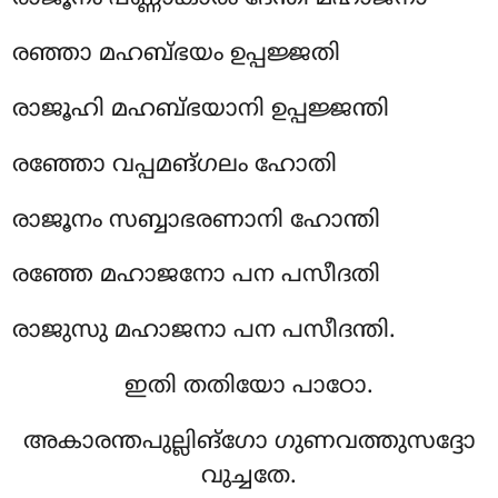
രഞ്ഞാ മഹബ്ഭയം ഉപ്പജ്ജതി
രാജൂഹി മഹബ്ഭയാനി ഉപ്പജ്ജന്തി
രഞ്ഞോ വപ്പമങ്ഗലം ഹോതി
രാജൂനം സബ്ബാഭരണാനി ഹോന്തി
രഞ്ഞേ മഹാജനോ പന പസീദതി
രാജുസു മഹാജനാ പന പസീദന്തി.
ഇതി തതിയോ പാഠോ.
അകാരന്തപുല്ലിങ്ഗോ ഗുണവത്തുസദ്ദോ
വുച്ചതേ.