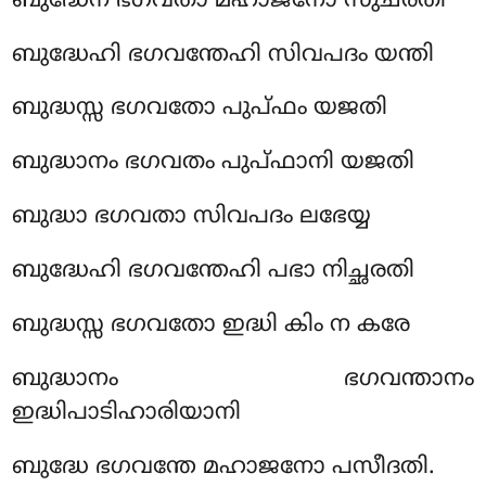
ബുദ്ധേന ഭഗവതാ മഹാജനോ സുചരതി
ബുദ്ധേഹി ഭഗവന്തേഹി സിവപദം യന്തി
ബുദ്ധസ്സ ഭഗവതോ പുപ്ഫം യജതി
ബുദ്ധാനം ഭഗവതം പുപ്ഫാനി യജതി
ബുദ്ധാ ഭഗവതാ സിവപദം ലഭേയ്യ
ബുദ്ധേഹി ഭഗവന്തേഹി പഭാ നിച്ഛരതി
ബുദ്ധസ്സ ഭഗവതോ ഇദ്ധി കിം ന കരേ
ബുദ്ധാനം ഭഗവന്താനം
ഇദ്ധിപാടിഹാരിയാനി
ബുദ്ധേ ഭഗവന്തേ മഹാജനോ പസീദതി.