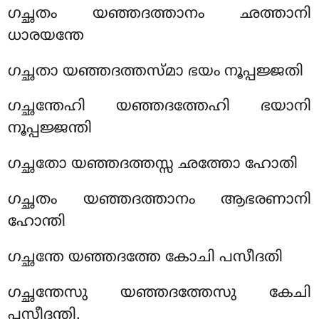
ഗച്ഛതം യഞ്ഞദത്താനം ഛത്താനി
ധാരയന്തേ
ഗച്ഛതാ യഞ്ഞദത്തസ്മാ ഭയം നൂപ്പജ്ജതി
ഗച്ഛന്തേഹി യഞ്ഞദത്തേഹി ഭയാനി
നൂപ്പജ്ജന്തി
ഗച്ഛതോ യഞ്ഞദത്തസ്സ ഛത്തോ ഹോതി
ഗച്ഛതം യഞ്ഞദത്താനം ആഭരണാനി
ഹോന്തി
ഗച്ഛന്തേ യഞ്ഞദത്തേ കോചി പസീദതി
ഗച്ഛന്തേസു യഞ്ഞദത്തേസു കേചി
പസീദന്തി.