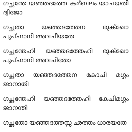
ഗച്ഛന്തേ യഞ്ഞദത്തേ കമ്ബലം യാചയതി
ദ്വിജോ
ഗച്ഛതാ യഞ്ഞദത്തേന രുക്ഖോ
പുപ്ഫാനി അവചീയതേ
ഗച്ഛന്തേഹി യഞ്ഞദത്തേഹി രുക്ഖോ
പുപ്ഫാനി അവചിതോ
ഗച്ഛതാ യഞ്ഞദത്തേന കോചി മഗ്ഗം
ജാനാതി
ഗച്ഛന്തേഹി യഞ്ഞദത്തേഹി കേചിമഗ്ഗം
ജാനന്തി
ഗച്ഛതോ യഞ്ഞദത്തസ്സ ഛത്തം ധാരയതേ