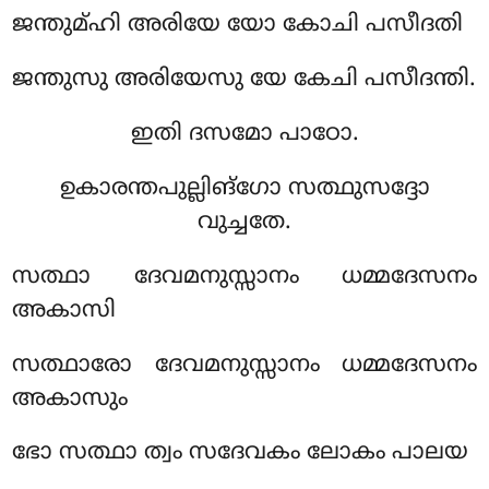
ജന്തുമ്ഹി അരിയേ യോ കോചി പസീദതി
ജന്തുസു അരിയേസു യേ കേചി പസീദന്തി.
ഇതി ദസമോ പാഠോ.
ഉകാരന്തപുല്ലിങ്ഗോ സത്ഥുസദ്ദോ
വുച്ചതേ.
സത്ഥാ ദേവമനുസ്സാനം ധമ്മദേസനം
അകാസി
സത്ഥാരോ ദേവമനുസ്സാനം ധമ്മദേസനം
അകാസും
ഭോ സത്ഥാ ത്വം സദേവകം ലോകം പാലയ