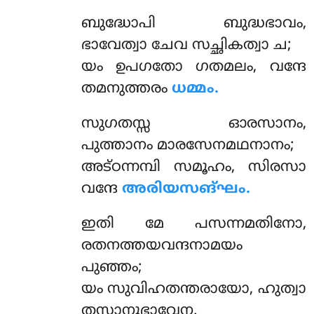
ബുദ്ധോപി ബുദ്ധഭാവം,
ഭാവേത്വാ ചേവ സച്ഛികത്വാ ച;
യം ഉപഗതോ ഗതമലം, വന്ദേ
തമനുത്തരം
ധമ്മം.
സുഗതസ്സ ഓരസാനം,
പുത്താനം മാരസേനമഥനാനം;
അട്ഠന്നമ്പി സമൂഹം, സിരസാ
വന്ദേ
അരിയസങ്ഘം.
ഇതി
മേ പസന്നമതിനോ,
രതനത്തയവന്ദനാമയം
പുഞ്ഞം;
യം സുവിഹതന്തരായോ, ഹുത്വാ
തസ്സാനുഭാവേന.