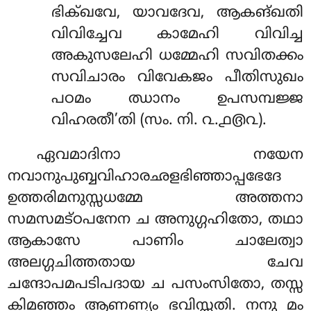
ഭിക്ഖവേ, യാവദേവ, ആകങ്ഖതി
വിവിച്ചേവ കാമേഹി വിവിച്ച
അകുസലേഹി ധമ്മേഹി സവിതക്കം
സവിചാരം വിവേകജം പീതിസുഖം
പഠമം ഝാനം ഉപസമ്പജ്ജ
വിഹരതീ’തി (സം. നി. ൨.൧൫൨).
ഏവമാദിനാ നയേന
നവാനുപുബ്ബവിഹാരഛളഭിഞ്ഞാപ്പഭേദേ
ഉത്തരിമനുസ്സധമ്മേ അത്തനാ
സമസമട്ഠപനേന ച അനുഗ്ഗഹിതോ, തഥാ
ആകാസേ പാണിം ചാലേത്വാ
അലഗ്ഗചിത്തതായ ചേവ
ചന്ദോപമപടിപദായ ച പസംസിതോ, തസ്സ
കിമഞ്ഞം ആണണ്യം ഭവിസ്സതി. നനു മം