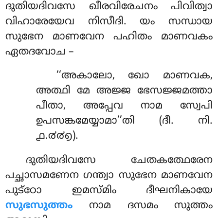
ദുതിയദിവസേ ഖീരവിരേചനം പിവിത്വാ
വിഹാരേയേവ നിസീദി. യം സന്ധായ
സുഭേന മാണവേന പഹിതം മാണവകം
ഏതദവോച –
‘‘അകാലോ, ഖോ മാണവക,
അത്ഥി മേ അജ്ജ ഭേസജ്ജമത്താ
പീതാ, അപ്പേവ നാമ സ്വേപി
ഉപസങ്കമേയ്യാമാ’’തി (ദീ. നി.
൧.൪൪൭).
ദുതിയദിവസേ ചേതകത്ഥേരേന
പച്ഛാസമണേന ഗന്ത്വാ സുഭേന മാണവേന
പുട്ഠോ ഇമസ്മിം ദീഘനികായേ
സുഭസുത്തം
നാമ ദസമം സുത്തം