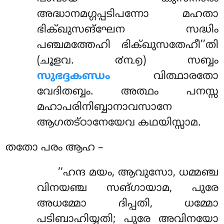
അദ്ധാനമഗ്ഗപ്പടിപന്നോ മഹതാ
ഭിക്ഖുസങ്ഘേന സദ്ധിം
പഞ്ചമത്തേഹി ഭിക്ഖുസതേഹീ’’തി
(ചൂളവ. ൪൩൭) സബ്ബം
സുഭദ്ദകണ്ഡം
വിത്ഥാരതോ
വേദിതബ്ബം. അത്ഥം പനസ്സ
മഹാപരിനിബ്ബാനാവസാനേ
ആഗതട്ഠാനേയേവ കഥയിസ്സാമ.
തതോ പരം ആഹ –
‘‘ഹന്ദ മയം, ആവുസോ, ധമ്മഞ്ച
വിനയഞ്ച
സങ്ഗായാമ, പുരേ
അധമ്മോ ദിപ്പതി, ധമ്മോ
പടിബാഹിയ്യതി; പുരേ അവിനയോ