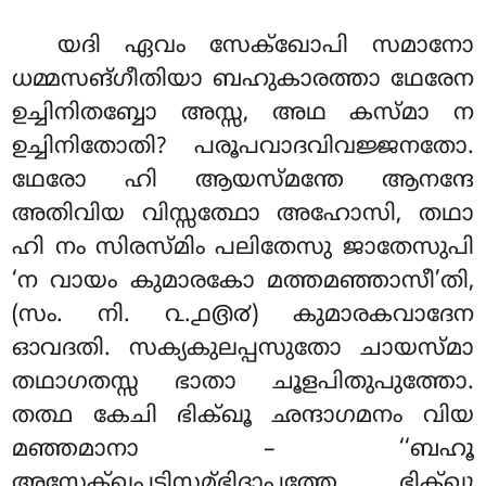
യദി ഏവം സേക്ഖോപി സമാനോ
ധമ്മസങ്ഗീതിയാ ബഹുകാരത്താ ഥേരേന
ഉച്ചിനിതബ്ബോ അസ്സ, അഥ കസ്മാ ന
ഉച്ചിനിതോതി? പരൂപവാദവിവജ്ജനതോ.
ഥേരോ ഹി ആയസ്മന്തേ ആനന്ദേ
അതിവിയ
വിസ്സത്ഥോ അഹോസി, തഥാ
ഹി നം സിരസ്മിം പലിതേസു ജാതേസുപി
‘ന വായം കുമാരകോ മത്തമഞ്ഞാസീ’തി,
(സം. നി. ൨.൧൫൪) കുമാരകവാദേന
ഓവദതി. സക്യകുലപ്പസുതോ ചായസ്മാ
തഥാഗതസ്സ ഭാതാ ചൂളപിതുപുത്തോ.
തത്ഥ കേചി ഭിക്ഖൂ ഛന്ദാഗമനം വിയ
മഞ്ഞമാനാ – ‘‘ബഹൂ
അസേക്ഖപടിസമ്ഭിദാപ്പത്തേ ഭിക്ഖൂ