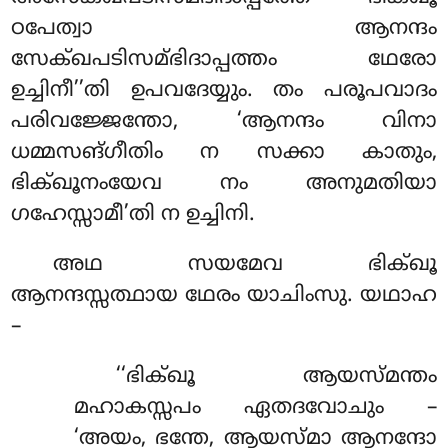
ഠപേത്വാ
ആനന്ദം
സേക്ഖപടിസമ്ഭിദാപ്പത്തം ഥേരോ
ഉച്ചിനീ’’തി ഉപവദേയ്യും. തം പരൂപവാദം
പരിവജ്ജേന്തോ, ‘ആനന്ദം വിനാ
ധമ്മസങ്ഗീതിം ന സക്കാ കാതും,
ഭിക്ഖൂനംയേവ നം അനുമതിയാ
ഗഹേസ്സാമീ’തി ന ഉച്ചിനി.
അഥ സയമേവ ഭിക്ഖൂ
ആനന്ദസ്സത്ഥായ ഥേരം യാചിംസു. യഥാഹ
–
‘‘ഭിക്ഖൂ ആയസ്മന്തം
മഹാകസ്സപം ഏതദവോചും –
‘അയം, ഭന്തേ, ആയസ്മാ ആനന്ദോ