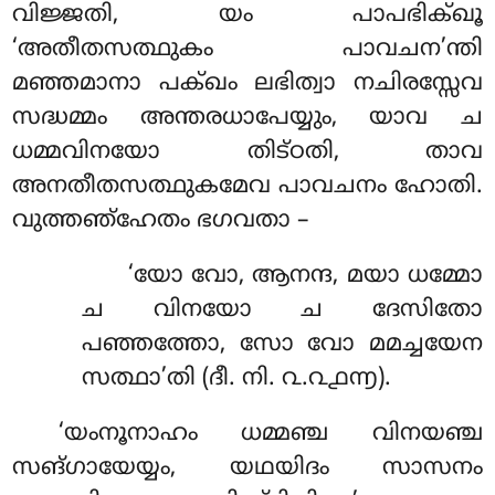
വിജ്ജതി, യം പാപഭിക്ഖൂ
‘അതീതസത്ഥുകം പാവചന’ന്തി
മഞ്ഞമാനാ
പക്ഖം ലഭിത്വാ നചിരസ്സേവ
സദ്ധമ്മം അന്തരധാപേയ്യും, യാവ ച
ധമ്മവിനയോ തിട്ഠതി, താവ
അനതീതസത്ഥുകമേവ പാവചനം ഹോതി.
വുത്തഞ്ഹേതം ഭഗവതാ –
‘യോ വോ, ആനന്ദ, മയാ ധമ്മോ
ച വിനയോ ച ദേസിതോ
പഞ്ഞത്തോ, സോ വോ മമച്ചയേന
സത്ഥാ’തി (ദീ. നി. ൨.൨൧൬).
‘യംനൂനാഹം ധമ്മഞ്ച വിനയഞ്ച
സങ്ഗായേയ്യം, യഥയിദം സാസനം