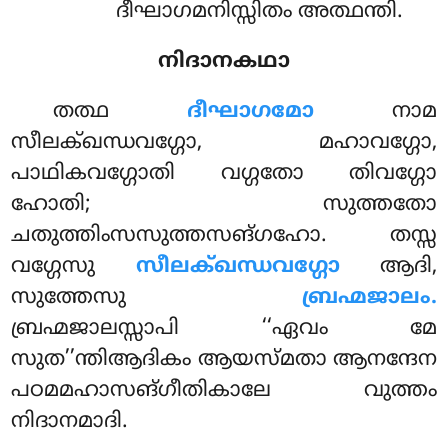
ദീഘാഗമനിസ്സിതം അത്ഥന്തി.
നിദാനകഥാ
തത്ഥ
ദീഘാഗമോ
നാമ
സീലക്ഖന്ധവഗ്ഗോ, മഹാവഗ്ഗോ,
പാഥികവഗ്ഗോതി വഗ്ഗതോ തിവഗ്ഗോ
ഹോതി; സുത്തതോ
ചതുത്തിംസസുത്തസങ്ഗഹോ. തസ്സ
വഗ്ഗേസു
സീലക്ഖന്ധവഗ്ഗോ
ആദി,
സുത്തേസു
ബ്രഹ്മജാലം.
ബ്രഹ്മജാലസ്സാപി ‘‘ഏവം
മേ
സുത’’ന്തിആദികം ആയസ്മതാ ആനന്ദേന
പഠമമഹാസങ്ഗീതികാലേ വുത്തം
നിദാനമാദി.