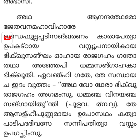
അഭാസി.
അഥ ആനന്ദത്ഥേരോ
ജേതവനമഹാവിഹാരേ
📜
ഖണ്ഡഫുല്ലപ്പടിസങ്ഖരണം
കാരാപേത്വാ
ഉപകട്ഠായ വസ്സൂപനായികായ
ഭിക്ഖുസങ്ഘം ഓഹായ രാജഗഹം ഗതോ
തഥാ അഞ്ഞേപി ധമ്മസങ്ഗാഹകാ
ഭിക്ഖൂതി. ഏവഞ്ഹി ഗതേ, തേ സന്ധായ
ച ഇദം വുത്തം – ‘‘അഥ ഖോ ഥേരാ ഭിക്ഖൂ
രാജഗഹം അഗമംസു, ധമ്മഞ്ച വിനയഞ്ച
സങ്ഗായിതു’’ന്തി (ചൂളവ. ൪൩൮). തേ
ആസള്ഹീപുണ്ണമായം ഉപോസഥം കത്വാ
പാടിപദദിവസേ സന്നിപതിത്വാ വസ്സം
ഉപഗച്ഛിംസു.