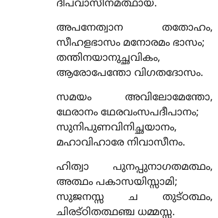
ദീപവാസീനമത്ഥായ.
അപനേത്വാന
തതോഹം,
സീഹളഭാസം മനോരമം ഭാസം;
തന്തിനയാനുച്ഛവികം,
ആരോപേന്തോ വിഗതദോസം.
സമയം അവിലോമേന്തോ,
ഥേരാനം ഥേരവംസപദീപാനം;
സുനിപുണവിനിച്ഛയാനം,
മഹാവിഹാരേ നിവാസീനം.
ഹിത്വാ പുനപ്പുനാഗതമത്ഥം,
അത്ഥം പകാസയിസ്സാമി;
സുജനസ്സ ച തുട്ഠത്ഥം,
ചിരട്ഠിതത്ഥഞ്ച ധമ്മസ്സ.