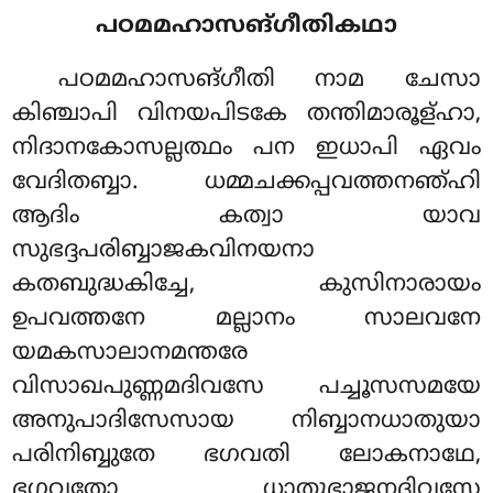
പഠമമഹാസങ്ഗീതികഥാ
പഠമമഹാസങ്ഗീതി നാമ ചേസാ
കിഞ്ചാപി വിനയപിടകേ തന്തിമാരൂള്ഹാ,
നിദാനകോസല്ലത്ഥം പന ഇധാപി ഏവം
വേദിതബ്ബാ. ധമ്മചക്കപ്പവത്തനഞ്ഹി
ആദിം കത്വാ യാവ
സുഭദ്ദപരിബ്ബാജകവിനയനാ
കതബുദ്ധകിച്ചേ, കുസിനാരായം
ഉപവത്തനേ മല്ലാനം സാലവനേ
യമകസാലാനമന്തരേ
വിസാഖപുണ്ണമദിവസേ പച്ചൂസസമയേ
അനുപാദിസേസായ നിബ്ബാനധാതുയാ
പരിനിബ്ബുതേ ഭഗവതി ലോകനാഥേ,
ഭഗവതോ ധാതുഭാജനദിവസേ