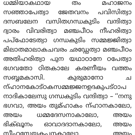
ധമ്മിയാകഥായ തം മഹാജനം
സഞ്ഞാപേത്വാ ജേതവനം പവിസിത്വാ
ദസബലേന വസിതഗന്ധകുടിം വന്ദിത്വാ
ദ്വാരം വിവരിത്വാ മഞ്ചപീഠം നീഹരിത്വാ
പപ്ഫോടേത്വാ ഗന്ധകുടിം സമ്മജ്ജിത്വാ
മിലാതമാലാകചവരം ഛഡ്ഡേത്വാ മഞ്ചപീഠം
അതിഹരിത്വാ പുന യഥാഠാനേ ഠപേത്വാ
ഭഗവതോ ഠിതകാലേ കരണീയം വത്തം
സബ്ബമകാസി. കുരുമാനോ ച
ന്ഹാനകോട്ഠകസമ്മജ്ജനഉദകുപട്ഠാപ
നാദികാലേസു ഗന്ധകുടിം വന്ദിത്വാ – ‘‘നനു
ഭഗവാ, അയം തുമ്ഹാകം ന്ഹാനകാലോ,
അയം ധമ്മദേസനാകാലോ, അയം
ഭിക്ഖൂനം ഓവാദദാനകാലോ, അയം
സീഹസേയ്യകപ്പനകാലോ, അയം