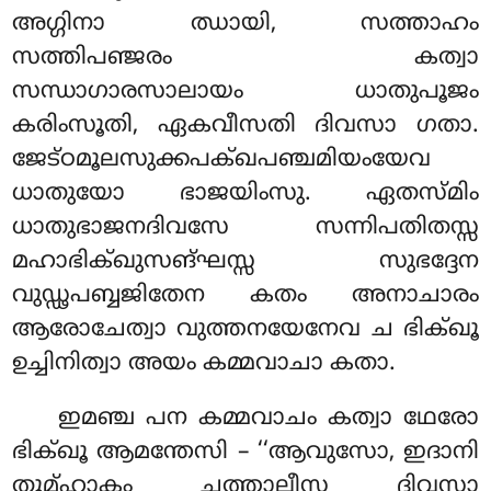
അഗ്ഗിനാ ഝായി, സത്താഹം
സത്തിപഞ്ജരം കത്വാ
സന്ധാഗാരസാലായം ധാതുപൂജം
കരിംസൂതി, ഏകവീസതി ദിവസാ ഗതാ.
ജേട്ഠമൂലസുക്കപക്ഖപഞ്ചമിയംയേവ
ധാതുയോ ഭാജയിംസു. ഏതസ്മിം
ധാതുഭാജനദിവസേ സന്നിപതിതസ്സ
മഹാഭിക്ഖുസങ്ഘസ്സ സുഭദ്ദേന
വുഡ്ഢപബ്ബജിതേന കതം അനാചാരം
ആരോചേത്വാ വുത്തനയേനേവ ച ഭിക്ഖൂ
ഉച്ചിനിത്വാ അയം കമ്മവാചാ കതാ.
ഇമഞ്ച പന കമ്മവാചം കത്വാ ഥേരോ
ഭിക്ഖൂ ആമന്തേസി – ‘‘ആവുസോ, ഇദാനി
തുമ്ഹാകം ചത്താലീസ ദിവസാ