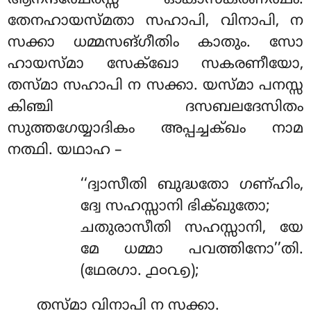
ആനന്ദത്ഥേരസ്സ ഓകാസകരണത്ഥം.
തേനഹായസ്മതാ സഹാപി, വിനാപി, ന
സക്കാ ധമ്മസങ്ഗീതിം കാതും. സോ
ഹായസ്മാ സേക്ഖോ സകരണീയോ,
തസ്മാ സഹാപി ന സക്കാ. യസ്മാ പനസ്സ
കിഞ്ചി ദസബലദേസിതം
സുത്തഗേയ്യാദികം അപ്പച്ചക്ഖം നാമ
നത്ഥി. യഥാഹ –
‘‘ദ്വാസീതി ബുദ്ധതോ ഗണ്ഹിം,
ദ്വേ സഹസ്സാനി ഭിക്ഖുതോ;
ചതുരാസീതി സഹസ്സാനി, യേ
മേ ധമ്മാ പവത്തിനോ’’തി.
(ഥേരഗാ. ൧൦൨൭);
തസ്മാ വിനാപി ന സക്കാ.