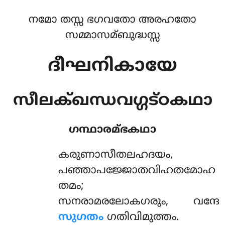
നമോ തസ്സ ഭഗവതോ അരഹതോ
സമ്മാസമ്ബുദ്ധസ്സ
ദീഘനികായേ
സീലക്ഖന്ധവഗ്ഗട്ഠകഥാ
ഗന്ഥാരമ്ഭകഥാ
കരുണാസീതലഹദയം
,
പഞ്ഞാപജ്ജോതവിഹതമോഹ
തമം;
സനരാമരലോകഗരും, വന്ദേ
സുഗതം
ഗതിവിമുത്തം.