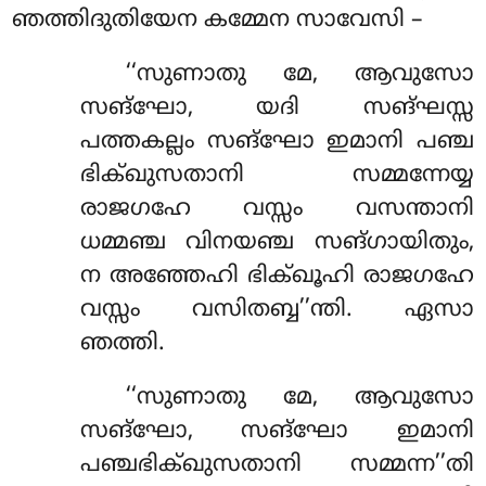
ഞത്തിദുതിയേന കമ്മേന സാവേസി –
‘‘സുണാതു
മേ, ആവുസോ
സങ്ഘോ, യദി സങ്ഘസ്സ
പത്തകല്ലം സങ്ഘോ ഇമാനി പഞ്ച
ഭിക്ഖുസതാനി സമ്മന്നേയ്യ
രാജഗഹേ വസ്സം വസന്താനി
ധമ്മഞ്ച വിനയഞ്ച സങ്ഗായിതും,
ന അഞ്ഞേഹി ഭിക്ഖൂഹി രാജഗഹേ
വസ്സം വസിതബ്ബ’’ന്തി. ഏസാ
ഞത്തി.
‘‘സുണാതു മേ, ആവുസോ
സങ്ഘോ, സങ്ഘോ ഇമാനി
പഞ്ചഭിക്ഖുസതാനി സമ്മന്ന’’തി