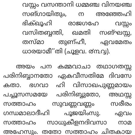
വസ്സം വസന്താനി ധമ്മഞ്ച വിനയഞ്ച
സങ്ഗായിതും, ന അഞ്ഞേഹി
ഭിക്ഖൂഹി രാജഗഹേ വസ്സം
വസിതബ്ബന്തി, ഖമതി സങ്ഘസ്സ,
തസ്മാ തുണ്ഹീ, ഏവമേതം
ധാരയാമീ’’തി (ചൂളവ. ൪൩൮).
അയം
പന കമ്മവാചാ തഥാഗതസ്സ
പരിനിബ്ബാനതോ ഏകവീസതിമേ ദിവസേ
കതാ. ഭഗവാ ഹി വിസാഖപുണ്ണമായം
പച്ചൂസസമയേ പരിനിബ്ബുതോ, അഥസ്സ
സത്താഹം സുവണ്ണവണ്ണം സരീരം
ഗന്ധമാലാദീഹി പൂജയിംസു. ഏവം
സത്താഹം സാധുകീളനദിവസാ നാമ
അഹേസും. തതോ സത്താഹം ചിതകായ