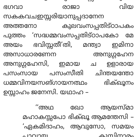
ഭഗവാ രാജാ വിയ
സകകവചഇസ്സരിയാനുപ്പദാനേന
അത്തനോ കുലവംസപ്പതിട്ഠാപകം
പുത്തം ‘സദ്ധമ്മവംസപ്പതിട്ഠാപകോ മേ
അയം ഭവിസ്സതീ’തി, മന്ത്വാ ഇമിനാ
അസാധാരണേന അനുഗ്ഗഹേന
അനുഗ്ഗഹേസി, ഇമായ ച ഉളാരായ
പസംസായ പസംസീതി ചിന്തയന്തോ
ധമ്മവിനയസങ്ഗായനത്ഥം ഭിക്ഖൂനം
ഉസ്സാഹം ജനേസി. യഥാഹ –
‘‘അഥ ഖോ ആയസ്മാ
മഹാകസ്സപോ ഭിക്ഖൂ ആമന്തേസി –
‘ഏകമിദാഹം, ആവുസോ, സമയം
പാവായ കുസിനാരം