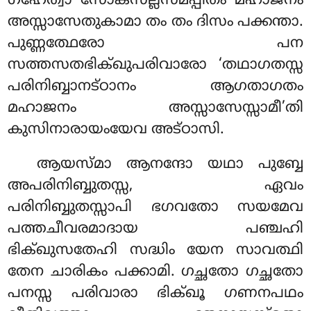
ഗഹേത്വാ സോകസല്ലസമപ്പിതം മഹാജനം
അസ്സാസേതുകാമാ തം തം ദിസം പക്കന്താ.
പുണ്ണത്ഥേരോ പന
സത്തസതഭിക്ഖുപരിവാരോ ‘തഥാഗതസ്സ
പരിനിബ്ബാനട്ഠാനം ആഗതാഗതം
മഹാജനം അസ്സാസേസ്സാമീ’തി
കുസിനാരായംയേവ അട്ഠാസി.
ആയസ്മാ ആനന്ദോ യഥാ പുബ്ബേ
അപരിനിബ്ബുതസ്സ, ഏവം
പരിനിബ്ബുതസ്സാപി ഭഗവതോ സയമേവ
പത്തചീവരമാദായ പഞ്ചഹി
ഭിക്ഖുസതേഹി സദ്ധിം യേന സാവത്ഥി
തേന ചാരികം പക്കാമി. ഗച്ഛതോ ഗച്ഛതോ
പനസ്സ പരിവാരാ ഭിക്ഖൂ ഗണനപഥം