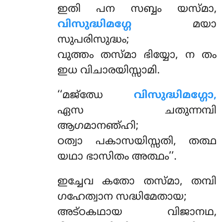
ഇതി
പന സബ്ബം യസ്മാ,
വിസുദ്ധിമഗ്ഗേ
മയാ
സുപരിസുദ്ധം;
വുത്തം തസ്മാ ഭിയ്യോ, ന തം
ഇധ വിചാരയിസ്സാമി.
‘‘മജ്ഝേ
വിസുദ്ധിമഗ്ഗോ,
ഏസ ചതുന്നമ്പി
ആഗമാനഞ്ഹി;
ഠത്വാ പകാസയിസ്സതി, തത്ഥ
യഥാ ഭാസിതം അത്ഥം’’.
ഇച്ചേവ കതോ തസ്മാ, തമ്പി
ഗഹേത്വാന സദ്ധിമേതായ;
അട്ഠകഥായ വിജാനഥ,