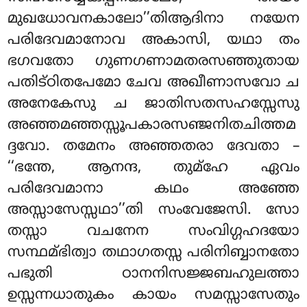
മുഖധോവനകാലോ’’തിആദിനാ നയേന
പരിദേവമാനോവ അകാസി, യഥാ തം
ഭഗവതോ ഗുണഗണാമതരസഞ്ഞുതായ
പതിട്ഠിതപേമോ ചേവ അഖീണാസവോ ച
അനേകേസു ച ജാതിസതസഹസ്സേസു
അഞ്ഞമഞ്ഞസ്സൂപകാരസഞ്ജനിതചിത്തമ
ദ്ദവോ. തമേനം അഞ്ഞതരാ ദേവതാ –
‘‘ഭന്തേ, ആനന്ദ, തുമ്ഹേ ഏവം
പരിദേവമാനാ കഥം അഞ്ഞേ
അസ്സാസേസ്സഥാ’’തി സംവേജേസി. സോ
തസ്സാ വചനേന സംവിഗ്ഗഹദയോ
സന്ഥമ്ഭിത്വാ തഥാഗതസ്സ പരിനിബ്ബാനതോ
പഭുതി ഠാനനിസജ്ജബഹുലത്താ
ഉസ്സന്നധാതുകം കായം സമസ്സാസേതും