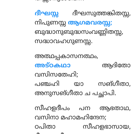
ദീഘസ്സ
ദീഘസുത്തങ്കിതസ്സ,
നിപുണസ്സ
ആഗമവരസ്സ;
ബുദ്ധാനുബുദ്ധസംവണ്ണിതസ്സ,
സദ്ധാവഹഗുണസ്സ.
അത്ഥപ്പകാസനത്ഥം,
അട്ഠകഥാ
ആദിതോ
വസിസതേഹി;
പഞ്ചഹി യാ സങ്ഗീതാ,
അനുസങ്ഗീതാ ച പച്ഛാപി.
സീഹളദീപം പന ആഭതാഥ,
വസിനാ മഹാമഹിന്ദേന;
ഠപിതാ സീഹളഭാസായ,