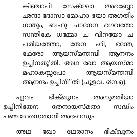
കിഞ്ചാപി സേക്ഖോ അഭബ്ബോ
ഛന്ദാ ദോസാ മോഹാ ഭയാ അഗതിം
ഗന്തും, ബഹു ചാനേന ഭഗവതോ
സന്തികേ ധമ്മോ ച വിനയോ ച
പരിയത്തോ, തേന ഹി, ഭന്തേ,
ഥേരോ ആയസ്മന്തമ്പി
ആനന്ദം
ഉച്ചിനതൂ’തി. അഥ ഖോ ആയസ്മാ
മഹാകസ്സപോ ആയസ്മന്തമ്പി
ആനന്ദം ഉച്ചിനീ’’തി (ചൂളവ. ൪൩൭).
ഏവം ഭിക്ഖൂനം അനുമതിയാ
ഉച്ചിനിതേന തേനായസ്മതാ സദ്ധിം
പഞ്ചഥേരസതാനി അഹേസും.
അഥ ഖോ ഥേരാനം ഭിക്ഖൂനം