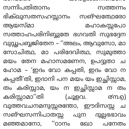
സന്നിപതിതാനം സത്തന്നം
ഭിക്ഖുസതസഹസ്സാനം സങ്ഘത്ഥേരോ
ആയസ്മാ മഹാകസ്സപോ
സത്താഹപരിനിബ്ബുതേ ഭഗവതി സുഭദ്ദേന
വുഡ്ഢപബ്ബജിതേന – ‘‘അലം, ആവുസോ, മാ
സോചിത്ഥ, മാ പരിദേവിത്ഥ, സുമുത്താ
മയം തേന മഹാസമണേന, ഉപദ്ദുതാ ച
ഹോമ – ‘ഇദം വോ കപ്പതി, ഇദം വോ ന
കപ്പതീ’തി, ഇദാനി പന മയം യം ഇച്ഛിസ്സാമ,
തം കരിസ്സാമ, യം ന ഇച്ഛിസ്സാമ ന തം
കരിസ്സാമാ’’തി (ചൂളവ. ൪൩൭)
വുത്തവചനമനുസ്സരന്തോ, ഈദിസസ്സ ച
സങ്ഘസന്നിപാതസ്സ പുന ദുല്ലഭഭാവം
മഞ്ഞമാനോ, ‘‘ഠാനം
ഖോ പനേതം