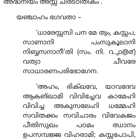
അദ്ധനിയം അസ്സ ചിരട്ഠിതികം’.
യഞ്ചാഹം ഭഗവതാ –
‘ധാരേസ്സസി പന മേ ത്വം, കസ്സപ,
സാണാനി പംസുകൂലാനി
നിബ്ബസനാനീ’തി (സം. നി. ൨.൧൫൪)
വത്വാ ചീവരേ
സാധാരണപരിഭോഗേന.
‘അഹം, ഭിക്ഖവേ, യാവദേവ
ആകങ്ഖാമി വിവിച്ചേവ കാമേഹി
വിവിച്ച അകുസലേഹി ധമ്മേഹി
സവിതക്കം സവിചാരം വിവേകജം
പീതിസുഖം പഠമം
ഝാനം
ഉപസമ്പജ്ജ വിഹരാമി; കസ്സപോപി,