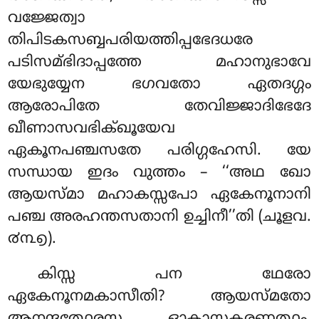
വജ്ജേത്വാ
തിപിടകസബ്ബപരിയത്തിപ്പഭേദധരേ
പടിസമ്ഭിദാപ്പത്തേ മഹാനുഭാവേ
യേഭുയ്യേന ഭഗവതോ ഏതദഗ്ഗം
ആരോപിതേ തേവിജ്ജാദിഭേദേ
ഖീണാസവഭിക്ഖൂയേവ
ഏകൂനപഞ്ചസതേ പരിഗ്ഗഹേസി. യേ
സന്ധായ ഇദം വുത്തം – ‘‘അഥ ഖോ
ആയസ്മാ മഹാകസ്സപോ ഏകേനൂനാനി
പഞ്ച അരഹന്തസതാനി ഉച്ചിനീ’’തി (ചൂളവ.
൪൩൭).
കിസ്സ പന ഥേരോ
ഏകേനൂനമകാസീതി? ആയസ്മതോ