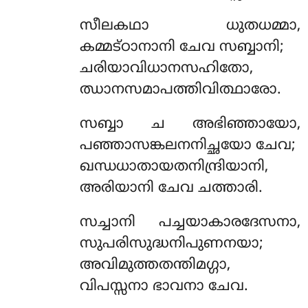
സീലകഥാ ധുതധമ്മാ,
കമ്മട്ഠാനാനി ചേവ സബ്ബാനി;
ചരിയാവിധാനസഹിതോ,
ഝാനസമാപത്തിവിത്ഥാരോ.
സബ്ബാ ച അഭിഞ്ഞായോ,
പഞ്ഞാസങ്കലനനിച്ഛയോ ചേവ;
ഖന്ധധാതായതനിന്ദ്രിയാനി,
അരിയാനി ചേവ ചത്താരി.
സച്ചാനി
പച്ചയാകാരദേസനാ,
സുപരിസുദ്ധനിപുണനയാ;
അവിമുത്തതന്തിമഗ്ഗാ,
വിപസ്സനാ ഭാവനാ ചേവ.