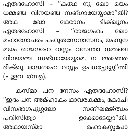
ഏതദഹോസി – ‘‘കത്ഥ നു ഖോ മയം
ധമ്മഞ്ച വിനയഞ്ച സങ്ഗായേയ്യാമാ’’തി?
അഥ ഖോ ഥേരാനം ഭിക്ഖൂനം
ഏതദഹോസി – ‘‘രാജഗഹം ഖോ
മഹാഗോചരം പഹൂതസേനാസനം, യംനൂന
മയം രാജഗഹേ വസ്സം വസന്താ ധമ്മഞ്ച
വിനയഞ്ച സങ്ഗായേയ്യാമ, ന അഞ്ഞേ
ഭിക്ഖൂ രാജഗഹേ വസ്സം ഉപഗച്ഛേയ്യു’’ന്തി
(ചൂളവ. ൪൩൭).
കസ്മാ പന നേസം ഏതദഹോസി?
‘‘ഇദം പന അമ്ഹാകം ഥാവരകമ്മം, കോചി
വിസഭാഗപുഗ്ഗലോ സങ്ഘമജ്ഝം
പവിസിത്വാ ഉക്കോടേയ്യാ’’തി.
അഥായസ്മാ മഹാകസ്സപോ