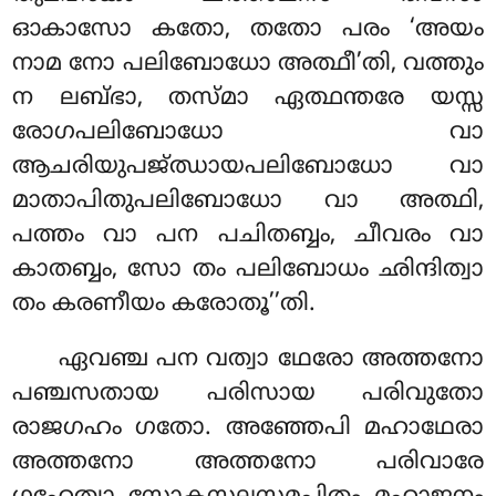
ഓകാസോ കതോ, തതോ പരം ‘അയം
നാമ നോ പലിബോധോ അത്ഥീ’തി, വത്തും
ന ലബ്ഭാ, തസ്മാ ഏത്ഥന്തരേ യസ്സ
രോഗപലിബോധോ വാ
ആചരിയുപജ്ഝായപലിബോധോ വാ
മാതാപിതുപലിബോധോ വാ അത്ഥി,
പത്തം വാ പന പചിതബ്ബം, ചീവരം വാ
കാതബ്ബം, സോ തം പലിബോധം ഛിന്ദിത്വാ
തം കരണീയം കരോതൂ’’തി.
ഏവഞ്ച പന വത്വാ ഥേരോ അത്തനോ
പഞ്ചസതായ പരിസായ പരിവുതോ
രാജഗഹം ഗതോ. അഞ്ഞേപി മഹാഥേരാ
അത്തനോ അത്തനോ പരിവാരേ