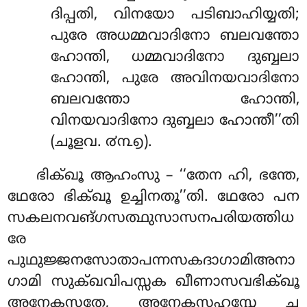
ദിപ്പതി, വിനയോ പടിബാഹിയ്യതി;
പുരേ അധമ്മവാദിനോ ബലവന്തോ
ഹോന്തി, ധമ്മവാദിനോ ദുബ്ബലാ
ഹോന്തി, പുരേ അവിനയവാദിനോ
ബലവന്തോ ഹോന്തി,
വിനയവാദിനോ ദുബ്ബലാ ഹോന്തീ’’തി
(ചൂളവ. ൪൩൭).
ഭിക്ഖൂ ആഹംസു – ‘‘തേന ഹി, ഭന്തേ,
ഥേരോ ഭിക്ഖൂ ഉച്ചിനതൂ’’തി. ഥേരോ പന
സകലനവങ്ഗസത്ഥുസാസനപരിയത്തിധ
രേ
പുഥുജ്ജനസോതാപന്നസകദാഗാമിഅനാ
ഗാമി സുക്ഖവിപസ്സക ഖീണാസവഭിക്ഖൂ
അനേകസതേ, അനേകസഹസ്സേ ച