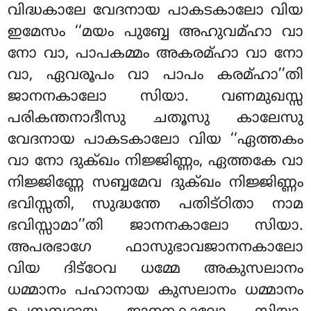
വിദ്ധകാലേ വേദനായ പാകടകാലോ വിയ
ഇമേസം ‘‘മയം പുബ്ബേ അഹുവമ്ഹാ വാ
നോ വാ, പാപകമ്മം അകരമ്ഹാ
വാ നോ
വാ, ഏവരൂപം വാ പാപം കരമ്ഹാ’’തി
ജാനനകാലോ സിയാ. വണമുഖസ്സ
പരികന്തനാദീസു ചതൂസു കാലേസു
വേദനായ പാകടകാലോ വിയ ‘‘ഏത്തകം
വാ നോ ദുക്ഖം നിജ്ജിണ്ണം, ഏത്തകേ വാ
നിജ്ജിണ്ണേ സബ്ബമേവ ദുക്ഖം നിജ്ജിണ്ണം
ഭവിസ്സതി, സുദ്ധന്തേ പതിട്ഠിതാ നാമ
ഭവിസ്സാമാ’’തി ജാനനകാലോ സിയാ.
അപരഭാഗേ ഫാസുഭാവജാനനകാലോ
വിയ ദിട്ഠേവ ധമ്മേ അകുസലാനം
ധമ്മാനം പഹാനായ കുസലാനം ധമ്മാനം