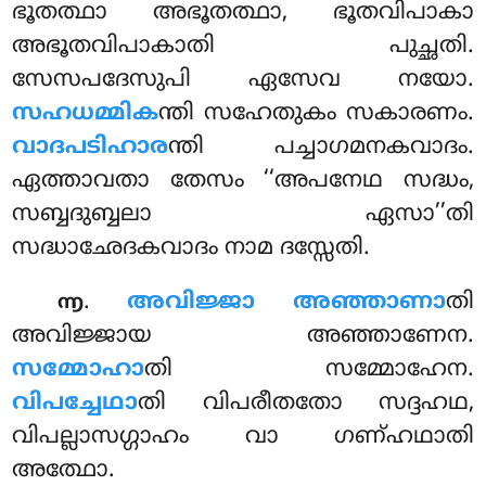
ഭൂതത്ഥാ അഭൂതത്ഥാ, ഭൂതവിപാകാ
അഭൂതവിപാകാതി പുച്ഛതി.
സേസപദേസുപി ഏസേവ നയോ.
സഹധമ്മിക
ന്തി സഹേതുകം സകാരണം.
വാദപടിഹാര
ന്തി പച്ചാഗമനകവാദം.
ഏത്താവതാ തേസം ‘‘അപനേഥ സദ്ധം,
സബ്ബദുബ്ബലാ ഏസാ’’തി
സദ്ധാഛേദകവാദം നാമ ദസ്സേതി.
.
അവിജ്ജാ അഞ്ഞാണാ
തി
൬
അവിജ്ജായ അഞ്ഞാണേന.
സമ്മോഹാ
തി സമ്മോഹേന.
വിപച്ചേഥാ
തി വിപരീതതോ സദ്ദഹഥ,
വിപല്ലാസഗ്ഗാഹം വാ ഗണ്ഹഥാതി
അത്ഥോ.