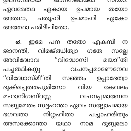
ഉപസമ്പദായ ജാനനകാലോ സിയാ.
ഏവമേത്ഥ ഏകായ ഉപമായ തയോ
അത്ഥാ, ചതൂഹി ഉപമാഹി ഏകോ
അത്ഥോ പരിദീപിതോ.
. ഇമേ പന തതോ ഏകമ്പി ന
൪
ജാനന്തി, വിരജ്ഝിത്വാ ഗതേ സല്ലേ
അവിദ്ധോവ ‘‘വിദ്ധോസി മയാ’’തി
പച്ചത്ഥികസ്സ വചനപ്പമാണേനേവ
‘‘വിദ്ധോസ്മീ’’തി സഞ്ഞം ഉപ്പാദേത്വാ
ദുക്ഖപ്പത്തപുരിസോ വിയ കേവലം
മഹാനിഗണ്ഠസ്സ വചനപ്പമാണേന
സബ്ബമേതം സദ്ദഹന്താ ഏവം സല്ലോപമായ
ഭഗവതാ നിഗ്ഗഹിതാ പച്ചാഹരിതും
അസക്കോന്താ യഥാ നാമ ദുബ്ബലോ