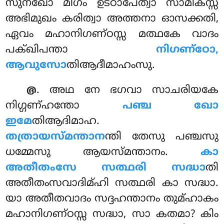
സുനഖോ മിഗം ഉട്ഠാപേത്വാ സാമികസ്സ
അഭിമുഖം കരിത്വാ അത്തനാ ഓസക്കതി,
ഏവം മഹാനിഗണ്ഠസ്സ മത്ഥകേ വാദം
പക്ഖിപന്താ
നിഗണ്ഠോ,
ആവുസോ
തിആദീമാഹംസു.
. അഥ നേ
ഭഗവാ സാചരിയകേ
൫
നിഗ്ഗണ്ഹന്തോ
പഞ്ച ഖോ
ഇമേ
തിആദിമാഹ.
തത്രായസ്മന്താന
ന്തി
തേസു പഞ്ചസു
ധമ്മേസു ആയസ്മന്താനം.
കാ
അതീതംസേ സത്ഥരി സദ്ധാ
തി
അതീതംസവാദിമ്ഹി സത്ഥരി കാ സദ്ധാ.
യാ അതീതവാദം സദ്ദഹന്താനം തുമ്ഹാകം
മഹാനിഗണ്ഠസ്സ സദ്ധാ, സാ കതമാ? കിം