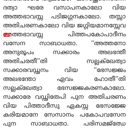
ദത്വാ ഘരേ വസാപനകാലോ വിയ
അത്തഭാവസ്സ പടിജഗ്ഗനകാലോ. തസ്സാ
അതിചരണകാലോ വിയ ജഗ്ഗിയമാനസ്സേവ
📜
അത്തഭാവസ്സ പിത്തപകോപാദീനം
വസേന സാബാധതാ. ‘‘അത്തനോ
അനുരൂപം സക്കാരം അലഭന്തീ
അതിചരതീ’’തി സല്ലക്ഖേത്വാ
സക്കാരവഡ്ഢനം വിയ ‘‘ഭേസജ്ജം
അലഭന്തോ ഏവം ഹോതീ’’തി
സല്ലക്ഖേത്വാ
ഭേസജ്ജകരണകാലോ.
സക്കാരേ വഡ്ഢിതേപി പുന അതിചരണം
വിയ പിത്താദീസു ഏകസ്സ ഭേസജ്ജേ
കരിയമാനേ സേസാനം പകോപവസേന
പുന സാബാധതാ. പരിസമജ്ഝേ