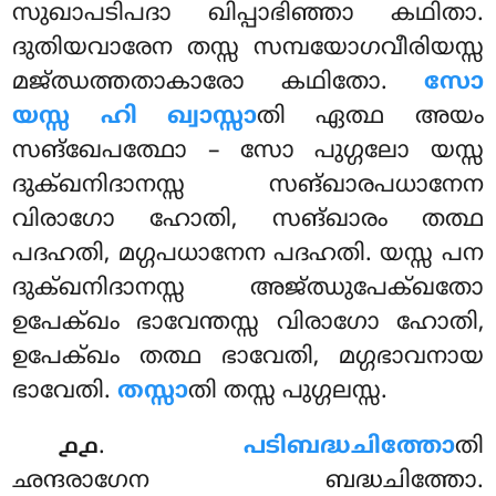
സുഖാപടിപദാ ഖിപ്പാഭിഞ്ഞാ കഥിതാ.
ദുതിയവാരേന തസ്സ സമ്പയോഗവീരിയസ്സ
മജ്ഝത്തതാകാരോ കഥിതോ.
സോ
യസ്സ ഹി ഖ്വാസ്സാ
തി ഏത്ഥ അയം
സങ്ഖേപത്ഥോ – സോ പുഗ്ഗലോ യസ്സ
ദുക്ഖനിദാനസ്സ സങ്ഖാരപധാനേന
വിരാഗോ ഹോതി, സങ്ഖാരം തത്ഥ
പദഹതി, മഗ്ഗപധാനേന പദഹതി. യസ്സ പന
ദുക്ഖനിദാനസ്സ അജ്ഝുപേക്ഖതോ
ഉപേക്ഖം ഭാവേന്തസ്സ വിരാഗോ ഹോതി,
ഉപേക്ഖം തത്ഥ ഭാവേതി, മഗ്ഗഭാവനായ
ഭാവേതി.
തസ്സാ
തി തസ്സ പുഗ്ഗലസ്സ.
.
പടിബദ്ധചിത്തോ
തി
൧൧
ഛന്ദരാഗേന ബദ്ധചിത്തോ.