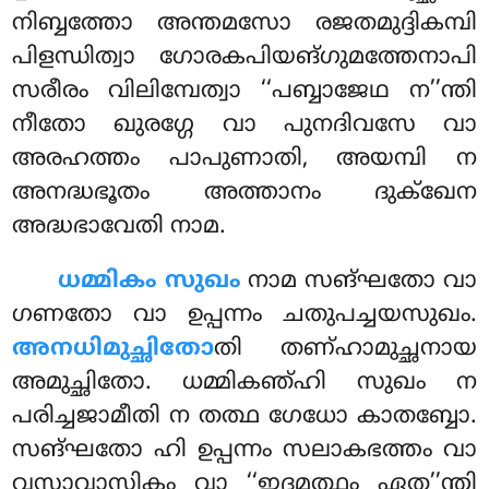
നിബ്ബത്തോ അന്തമസോ രജതമുദ്ദികമ്പി
പിളന്ധിത്വാ ഗോരകപിയങ്ഗുമത്തേനാപി
സരീരം വിലിമ്പേത്വാ ‘‘പബ്ബാജേഥ ന’’ന്തി
നീതോ ഖുരഗ്ഗേ വാ പുനദിവസേ വാ
അരഹത്തം പാപുണാതി, അയമ്പി ന
അനദ്ധഭൂതം അത്താനം ദുക്ഖേന
അദ്ധഭാവേതി നാമ.
ധമ്മികം സുഖം
നാമ സങ്ഘതോ വാ
ഗണതോ വാ ഉപ്പന്നം ചതുപച്ചയസുഖം.
അനധിമുച്ഛിതോ
തി തണ്ഹാമുച്ഛനായ
അമുച്ഛിതോ. ധമ്മികഞ്ഹി സുഖം ന
പരിച്ചജാമീതി ന തത്ഥ ഗേധോ കാതബ്ബോ.
സങ്ഘതോ ഹി ഉപ്പന്നം സലാകഭത്തം വാ
വസ്സാവാസികം വാ ‘‘ഇദമത്ഥം ഏത’’ന്തി