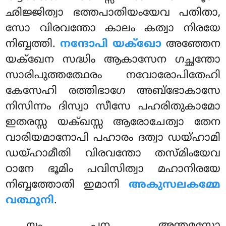
ഛിജ്ജിത്വാ ഭത്തപാതിയംയേവ പതിതാ,
സോ വിരവന്തോ കാലം കത്വാ നിരയേ
നിബ്ബത്തി.
നന്ദോപി യക്ഖോ
അഞ്ഞേന
യക്ഖേന
സദ്ധിം ആകാസേന ഗച്ഛന്തോ
സാരിപുത്തത്ഥേരം നവോരോപിതേഹി
കേസേഹി രത്തിഭാഗേ അബ്ഭോകാസേ
നിസിന്നം ദിസ്വാ സീസേ പഹരിതുകാമോ
ഇതരസ്സ യക്ഖസ്സ ആരോചേത്വാ തേന
വാരിയമാനോപി പഹാരം ദത്വാ ഡയ്ഹാമി
ഡയ്ഹാമീതി വിരവന്തോ തസ്മിംയേവ
ഠാനേ ഭൂമിം പവിസിത്വാ മഹാനിരയേ
നിബ്ബത്തോതി ഇമാനി
അകുസലകമ്മേ
വത്ഥൂനി
.
യം
പന അന്തമസോ