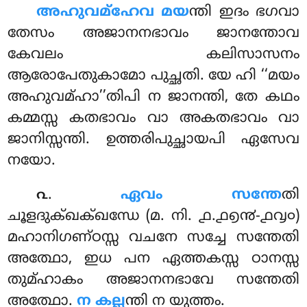
അഹുവമ്ഹേവ
മയ
ന്തി ഇദം ഭഗവാ
തേസം അജാനനഭാവം ജാനന്തോവ
കേവലം കലിസാസനം
ആരോപേതുകാമോ
പുച്ഛതി. യേ ഹി ‘‘മയം
അഹുവമ്ഹാ’’തിപി ന ജാനന്തി, തേ കഥം
കമ്മസ്സ കതഭാവം വാ അകതഭാവം വാ
ജാനിസ്സന്തി. ഉത്തരിപുച്ഛായപി ഏസേവ
നയോ.
.
ഏവം സന്തേ
തി
൨
ചൂളദുക്ഖക്ഖന്ധേ (മ. നി. ൧.൧൭൯-൧൮൦)
മഹാനിഗണ്ഠസ്സ വചനേ സച്ചേ സന്തേതി
അത്ഥോ, ഇധ പന ഏത്തകസ്സ ഠാനസ്സ
തുമ്ഹാകം അജാനനഭാവേ സന്തേതി
അത്ഥോ.
ന കല്ല
ന്തി ന യുത്തം.