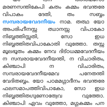
മരണസന്തികേപി കതം കമ്മം ഭവന്തരേ
വിപാകം ദേതി, തം സബ്ബം
സമ്പരായവേദനീയം
നാമ. തത്ഥ യോ
അപരിഹീനസ്സ ഝാനസ്സ വിപാകോ
നിബ്ബത്തിസ്സതി, സോ ഇധ
നിബ്ബത്തിതവിപാകോതി വുത്തോ. തസ്സ
മൂലഭൂതം കമ്മം നേവ ദിട്ഠധമ്മവേദനീയം
ന സമ്പരായവേദനീയന്തി, ന വിചാരിതം,
കിഞ്ചാപി ന വിചാരിതം,
സമ്പരായവേദനീയമേവ പനേതന്തി
വേദിതബ്ബം. യോ പഠമമഗ്ഗാദീനം ഭവന്തരേ
ഫലസമാപത്തിവിപാകോ, സോ ഇധ
നിബ്ബത്തിതഗുണോത്വേവ വുത്തോ.
കിഞ്ചാപി ഏവം വുത്തോ, മഗ്ഗകമ്മം പന