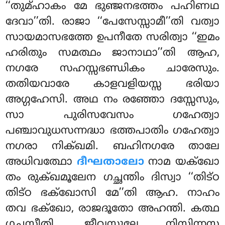
‘‘തുമ്ഹാകം മേ
ഭുഞ്ജനഭത്തം പഹിണഥ
ദേവാ’’തി. രാജാ ‘‘പേസേസ്സാമീ’’തി വത്വാ
സായമാസഭത്തേ ഉപനീതേ സരിത്വാ ‘‘ഇമം
ഹരിതും സമത്ഥം ജാനാഥാ’’തി ആഹ,
നഗരേ സഹസ്സഭണ്ഡികം ചാരേസും.
തതിയവാരേ കാളവളിയസ്സ ഭരിയാ
അഗ്ഗഹേസി
. അഥ നം രഞ്ഞോ ദസ്സേസും,
സാ പുരിസവേസം ഗഹേത്വാ
പഞ്ചാവുധസന്നദ്ധാ ഭത്തപാതിം ഗഹേത്വാ
നഗരാ നിക്ഖമി. ബഹിനഗരേ താലേ
അധിവത്ഥോ
ദീഘതാലോ
നാമ യക്ഖോ
തം രുക്ഖമൂലേന ഗച്ഛന്തിം ദിസ്വാ ‘‘തിട്ഠ
തിട്ഠ ഭക്ഖോസി മേ’’തി ആഹ. നാഹം
തവ ഭക്ഖോ, രാജദൂതോ അഹന്തി. കത്ഥ
ഗച്ഛസീതി. ജീവസൂലേ നിസിന്നസ്സ