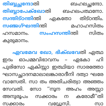
തിബ്ബച്ഛന്ദോ
തി ബഹലച്ഛന്ദോ.
തിബ്ബാപേക്ഖോ
തി
ബഹലപത്ഥനോ.
സന്തിട്ഠന്തി
ന്തി ഏകതോ തിട്ഠന്തിം.
സഞ്ജഗ്ഘന്തി
ന്തി മഹാഹസിതം
ഹസമാനം.
സംഹസന്തി
ന്തി സിതം
കുരുമാനം.
ഏവമേവ ഖോ, ഭിക്ഖവേ
തി ഏത്ഥ
ഇദം ഓപമ്മവിഭാവനം – ഏകോ ഹി
പുരിസോ ഏകിസ്സാ ഇത്ഥിയാ സാരത്തോ
ഘാസച്ഛാദനമാലാലങ്കാരാദീനി ദത്വാ ഘരേ
വാസേതി. സാ തം അതിചരിത്വാ അഞ്ഞം
സേവതി. സോ ‘‘നൂന അഹം അസ്സാ
അനുരൂപം സക്കാരം ന കരോമീ’’തി
സക്കാരം വഡ്ഢേസി. സാ