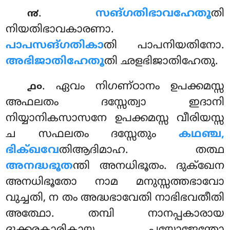
.
സങ്ഗതിഭാവഹേതൂ
തി
൯
നിയതിഭാവകാരണാ.
പാപസങ്ഗതികാ
തി പാപനിയതിനോ.
അഭിജാതിഹേതൂ
തി ഛളഭിജാതിഹേതു.
. ഏവം
നിഗണ്ഠാനം ഉപക്കമസ്സ
൧൦
അഫലതം ദസ്സേത്വാ ഇദാനി
നിയ്യാനികസാസനേ ഉപക്കമസ്സ വീരിയസ്സ
ച സഫലതം ദസ്സേതും
കഥഞ്ച,
ഭിക്ഖവേ
തിആദിമാഹ. തത്ഥ
അനദ്ധഭൂത
ന്തി അനധിഭൂതം. ദുക്ഖേന
അനധിഭൂതോ നാമ മനുസ്സത്തഭാവോ
വുച്ചതി, ന തം അദ്ധഭാവേതി നാഭിഭവതീതി
അത്ഥോ. തമ്പി നാനപ്പകാരായ