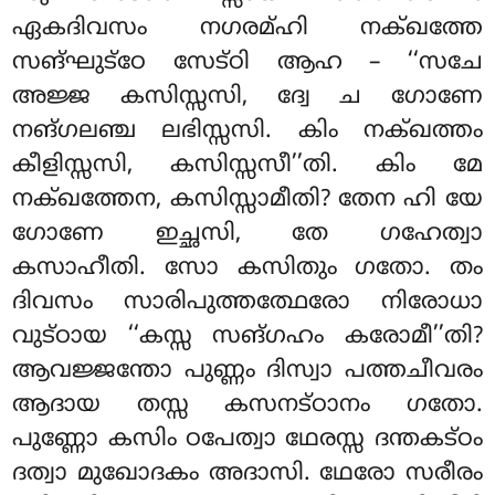
ഏകദിവസം നഗരമ്ഹി നക്ഖത്തേ
സങ്ഘുട്ഠേ സേട്ഠി ആഹ – ‘‘സചേ
അജ്ജ കസിസ്സസി, ദ്വേ ച ഗോണേ
നങ്ഗലഞ്ച ലഭിസ്സസി. കിം നക്ഖത്തം
കീളിസ്സസി, കസിസ്സസീ’’തി. കിം മേ
നക്ഖത്തേന, കസിസ്സാമീതി? തേന ഹി യേ
ഗോണേ ഇച്ഛസി, തേ ഗഹേത്വാ
കസാഹീതി. സോ കസിതും ഗതോ. തം
ദിവസം സാരിപുത്തത്ഥേരോ നിരോധാ
വുട്ഠായ ‘‘കസ്സ സങ്ഗഹം കരോമീ’’തി?
ആവജ്ജന്തോ പുണ്ണം ദിസ്വാ പത്തചീവരം
ആദായ തസ്സ കസനട്ഠാനം ഗതോ.
പുണ്ണോ കസിം ഠപേത്വാ ഥേരസ്സ ദന്തകട്ഠം
ദത്വാ മുഖോദകം
അദാസി. ഥേരോ സരീരം