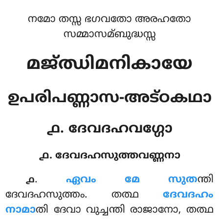
നമോ തസ്സ ഭഗവതോ അരഹതോ
സമ്മാസമ്ബുദ്ധസ്സ
മജ്ഝിമനികായേ
ഉപരിപണ്ണാസ-അട്ഠകഥാ
൧. ദേവദഹവഗ്ഗോ
൧. ദേവദഹസുത്തവണ്ണനാ
.
ഏവം
മേ സുത
ന്തി
൧
ദേവദഹസുത്തം. തത്ഥ
ദേവദഹം
നാമാ
തി ദേവാ വുച്ചന്തി രാജാനോ, തത്ഥ