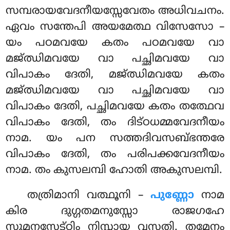
സമ്പരായവേദനീയസ്സേവേതം അധിവചനം.
ഏവം സന്തേപി അയമേത്ഥ വിസേസോ –
യം പഠമവയേ കതം പഠമവയേ വാ
മജ്ഝിമവയേ വാ പച്ഛിമവയേ വാ
വിപാകം ദേതി, മജ്ഝിമവയേ കതം
മജ്ഝിമവയേ വാ പച്ഛിമവയേ വാ
വിപാകം ദേതി, പച്ഛിമവയേ കതം തത്ഥേവ
വിപാകം ദേതി, തം ദിട്ഠധമ്മവേദനീയം
നാമ. യം പന സത്തദിവസബ്ഭന്തരേ
വിപാകം ദേതി, തം പരിപക്കവേദനീയം
നാമ. തം കുസലമ്പി ഹോതി അകുസലമ്പി.
തത്രിമാനി വത്ഥൂനി –
പുണ്ണോ
നാമ
കിര ദുഗ്ഗതമനുസ്സോ രാജഗഹേ
സുമനസേട്ഠിം നിസ്സായ വസതി. തമേനം