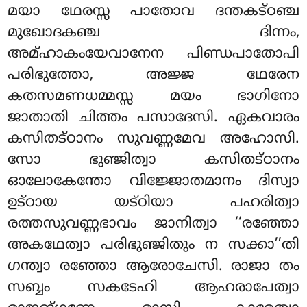
മയാ ഥേരസ്സ പാതോവ ദന്തകട്ഠഞ്ച
മുഖോദകഞ്ച ദിന്നം,
അമ്ഹാകംയേവാനേന പിണ്ഡപാതോപി
പരിഭുത്തോ, അജ്ജ ഥേരേന
കതസമണധമ്മസ്സ മയം ഭാഗിനോ
ജാതാതി ചിത്തം പസാദേസി. ഏകവാരം
കസിതട്ഠാനം സുവണ്ണമേവ അഹോസി.
സോ ഭുഞ്ജിത്വാ കസിതട്ഠാനം
ഓലോകേന്തോ വിജ്ജോതമാനം ദിസ്വാ
ഉട്ഠായ യട്ഠിയാ പഹരിത്വാ
രത്തസുവണ്ണഭാവം ജാനിത്വാ ‘‘രഞ്ഞോ
അകഥേത്വാ പരിഭുഞ്ജിതും ന സക്കാ’’തി
ഗന്ത്വാ രഞ്ഞോ ആരോചേസി. രാജാ തം
സബ്ബം സകടേഹി ആഹരാപേത്വാ