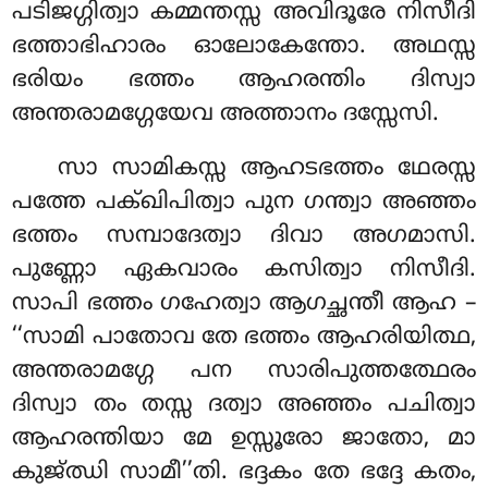
പടിജഗ്ഗിത്വാ കമ്മന്തസ്സ അവിദൂരേ
നിസീദി
ഭത്താഭിഹാരം ഓലോകേന്തോ. അഥസ്സ
ഭരിയം ഭത്തം ആഹരന്തിം ദിസ്വാ
അന്തരാമഗ്ഗേയേവ അത്താനം ദസ്സേസി.
സാ സാമികസ്സ ആഹടഭത്തം ഥേരസ്സ
പത്തേ പക്ഖിപിത്വാ പുന ഗന്ത്വാ അഞ്ഞം
ഭത്തം സമ്പാദേത്വാ ദിവാ അഗമാസി.
പുണ്ണോ ഏകവാരം കസിത്വാ നിസീദി.
സാപി ഭത്തം ഗഹേത്വാ ആഗച്ഛന്തീ ആഹ –
‘‘സാമി പാതോവ തേ ഭത്തം ആഹരിയിത്ഥ,
അന്തരാമഗ്ഗേ പന
സാരിപുത്തത്ഥേരം
ദിസ്വാ തം തസ്സ ദത്വാ അഞ്ഞം പചിത്വാ
ആഹരന്തിയാ മേ ഉസ്സൂരോ ജാതോ, മാ
കുജ്ഝി സാമീ’’തി. ഭദ്ദകം തേ ഭദ്ദേ കതം,