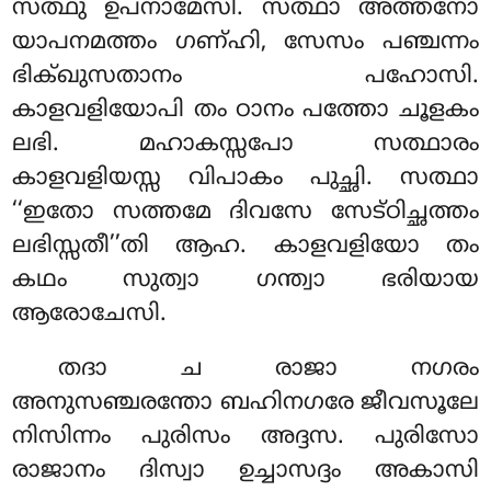
സത്ഥു ഉപനാമേസി. സത്ഥാ അത്തനോ
യാപനമത്തം ഗണ്ഹി, സേസം പഞ്ചന്നം
ഭിക്ഖുസതാനം പഹോസി.
കാളവളിയോപി തം ഠാനം പത്തോ ചൂളകം
ലഭി. മഹാകസ്സപോ സത്ഥാരം
കാളവളിയസ്സ വിപാകം പുച്ഛി. സത്ഥാ
‘‘ഇതോ സത്തമേ ദിവസേ സേട്ഠിച്ഛത്തം
ലഭിസ്സതീ’’തി ആഹ. കാളവളിയോ തം
കഥം സുത്വാ ഗന്ത്വാ ഭരിയായ
ആരോചേസി.
തദാ ച രാജാ നഗരം
അനുസഞ്ചരന്തോ ബഹിനഗരേ ജീവസൂലേ
നിസിന്നം
പുരിസം അദ്ദസ. പുരിസോ
രാജാനം ദിസ്വാ ഉച്ചാസദ്ദം അകാസി