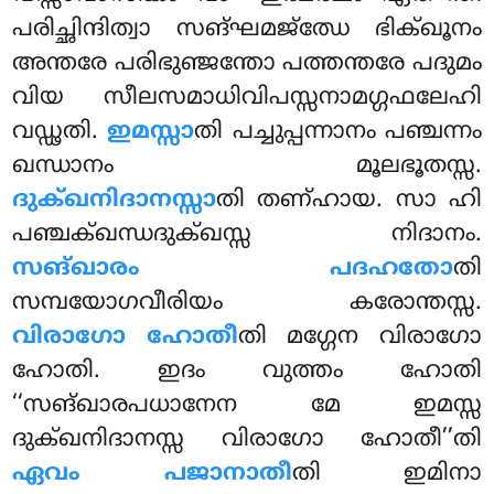
പരിച്ഛിന്ദിത്വാ സങ്ഘമജ്ഝേ ഭിക്ഖൂനം
അന്തരേ പരിഭുഞ്ജന്തോ പത്തന്തരേ പദുമം
വിയ സീലസമാധിവിപസ്സനാമഗ്ഗഫലേഹി
വഡ്ഢതി.
ഇമസ്സാ
തി പച്ചുപ്പന്നാനം പഞ്ചന്നം
ഖന്ധാനം മൂലഭൂതസ്സ.
ദുക്ഖനിദാനസ്സാ
തി തണ്ഹായ. സാ ഹി
പഞ്ചക്ഖന്ധദുക്ഖസ്സ നിദാനം.
സങ്ഖാരം പദഹതോ
തി
സമ്പയോഗവീരിയം
കരോന്തസ്സ.
വിരാഗോ
ഹോതീ
തി മഗ്ഗേന വിരാഗോ
ഹോതി. ഇദം വുത്തം ഹോതി
‘‘സങ്ഖാരപധാനേന മേ ഇമസ്സ
ദുക്ഖനിദാനസ്സ വിരാഗോ ഹോതീ’’തി
ഏവം പജാനാതീ
തി ഇമിനാ