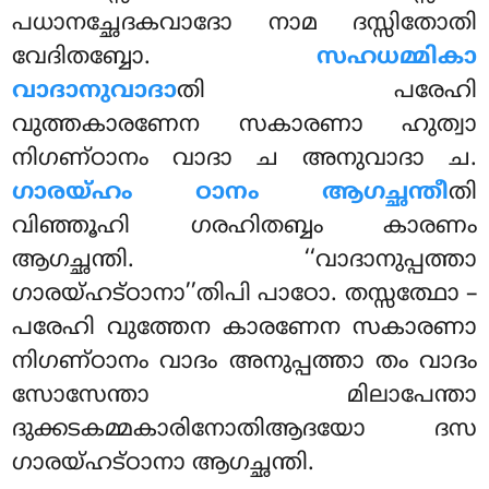
പധാനച്ഛേദകവാദോ നാമ ദസ്സിതോതി
വേദിതബ്ബോ.
സഹധമ്മികാ
വാദാനുവാദാ
തി പരേഹി
വുത്തകാരണേന സകാരണാ ഹുത്വാ
നിഗണ്ഠാനം വാദാ ച അനുവാദാ ച.
ഗാരയ്ഹം ഠാനം ആഗച്ഛന്തീ
തി
വിഞ്ഞൂഹി ഗരഹിതബ്ബം കാരണം
ആഗച്ഛന്തി. ‘‘വാദാനുപ്പത്താ
ഗാരയ്ഹട്ഠാനാ’’തിപി പാഠോ. തസ്സത്ഥോ –
പരേഹി വുത്തേന കാരണേന സകാരണാ
നിഗണ്ഠാനം വാദം അനുപ്പത്താ തം വാദം
സോസേന്താ മിലാപേന്താ
ദുക്കടകമ്മകാരിനോതിആദയോ ദസ
ഗാരയ്ഹട്ഠാനാ ആഗച്ഛന്തി.