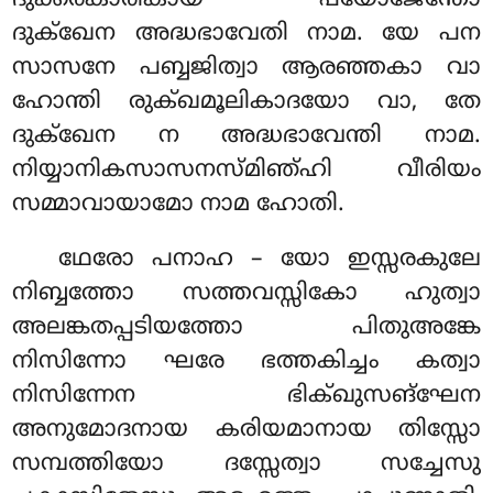
ദുക്കരകാരികായ പയോജേന്തോ
ദുക്ഖേന അദ്ധഭാവേതി നാമ. യേ പന
സാസനേ പബ്ബജിത്വാ ആരഞ്ഞകാ വാ
ഹോന്തി രുക്ഖമൂലികാദയോ വാ, തേ
ദുക്ഖേന ന അദ്ധഭാവേന്തി നാമ.
നിയ്യാനികസാസനസ്മിഞ്ഹി വീരിയം
സമ്മാവായാമോ നാമ ഹോതി.
ഥേരോ
പനാഹ – യോ ഇസ്സരകുലേ
നിബ്ബത്തോ സത്തവസ്സികോ ഹുത്വാ
അലങ്കതപ്പടിയത്തോ പിതുഅങ്കേ
നിസിന്നോ ഘരേ ഭത്തകിച്ചം കത്വാ
നിസിന്നേന ഭിക്ഖുസങ്ഘേന
അനുമോദനായ കരിയമാനായ തിസ്സോ
സമ്പത്തിയോ ദസ്സേത്വാ സച്ചേസു