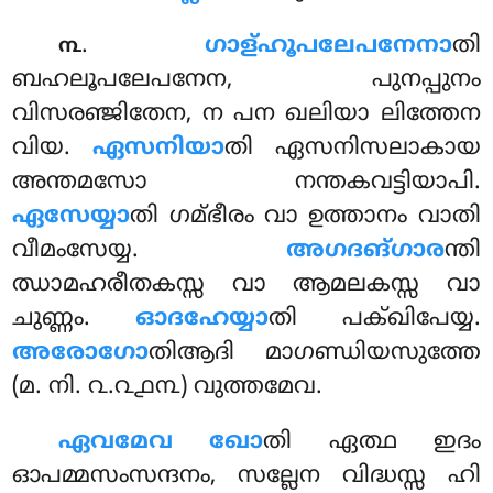
.
ഗാള്ഹൂപലേപനേനാ
തി
൩
ബഹലൂപലേപനേന, പുനപ്പുനം
വിസരഞ്ജിതേന, ന പന ഖലിയാ ലിത്തേന
വിയ.
ഏസനിയാ
തി ഏസനിസലാകായ
അന്തമസോ നന്തകവട്ടിയാപി.
ഏസേയ്യാ
തി ഗമ്ഭീരം വാ ഉത്താനം വാതി
വീമംസേയ്യ.
അഗദങ്ഗാര
ന്തി
ഝാമഹരീതകസ്സ വാ ആമലകസ്സ വാ
ചുണ്ണം.
ഓദഹേയ്യാ
തി പക്ഖിപേയ്യ.
അരോഗോ
തിആദി മാഗണ്ഡിയസുത്തേ
(മ. നി. ൨.൨൧൩) വുത്തമേവ.
ഏവമേവ ഖോ
തി ഏത്ഥ ഇദം
ഓപമ്മസംസന്ദനം, സല്ലേന വിദ്ധസ്സ ഹി