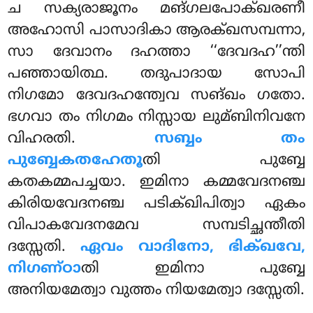
ച സക്യരാജൂനം മങ്ഗലപോക്ഖരണീ
അഹോസി പാസാദികാ ആരക്ഖസമ്പന്നാ,
സാ ദേവാനം ദഹത്താ ‘‘ദേവദഹ’’ന്തി
പഞ്ഞായിത്ഥ. തദുപാദായ സോപി
നിഗമോ ദേവദഹന്ത്വേവ സങ്ഖം ഗതോ.
ഭഗവാ തം നിഗമം നിസ്സായ ലുമ്ബിനിവനേ
വിഹരതി.
സബ്ബം തം
പുബ്ബേകതഹേതൂ
തി പുബ്ബേ
കതകമ്മപച്ചയാ. ഇമിനാ കമ്മവേദനഞ്ച
കിരിയവേദനഞ്ച പടിക്ഖിപിത്വാ ഏകം
വിപാകവേദനമേവ സമ്പടിച്ഛന്തീതി
ദസ്സേതി.
ഏവം വാദിനോ, ഭിക്ഖവേ,
നിഗണ്ഠാ
തി ഇമിനാ പുബ്ബേ
അനിയമേത്വാ വുത്തം നിയമേത്വാ ദസ്സേതി.