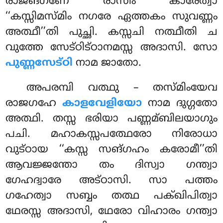
രാജങ്ഗണേ രാസിം കാരേത്വാ
‘‘കസ്സിമസ്മിം നഗരേ ഏത്തകം സുവണ്ണം
അത്ഥീ’’തി പുച്ഛി. കസ്സചി നത്ഥീതി ച
വുത്തേ സേട്ഠിട്ഠാനമസ്സ അദാസി. സോ
പുണ്ണസേട്ഠി
നാമ ജാതോ.
അപരമ്പി വത്ഥു – തസ്മിംയേവ
രാജഗഹേ
കാളവേളിയോ
നാമ ദുഗ്ഗതോ
അത്ഥി. തസ്സ ഭരിയാ പണ്ണമ്ബിലയാഗും
പചി. മഹാകസ്സപത്ഥേരോ നിരോധാ
വുട്ഠായ ‘‘കസ്സ സങ്ഗഹം കരോമീ’’തി
ആവജ്ജന്തോ തം ദിസ്വാ ഗന്ത്വാ
ഗേഹദ്വാരേ അട്ഠാസി. സാ പത്തം
ഗഹേത്വാ സബ്ബം തത്ഥ പക്ഖിപിത്വാ
ഥേരസ്സ അദാസി, ഥേരോ വിഹാരം ഗന്ത്വാ