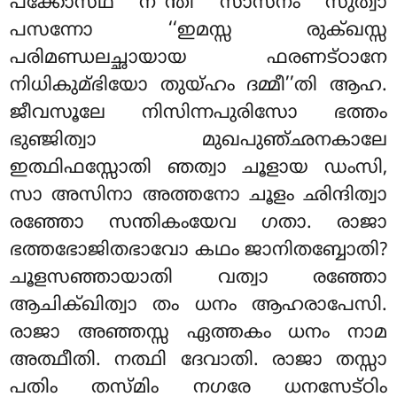
പക്കോസഥ ന’’ന്തി സാസനം സുത്വാ
പസന്നോ ‘‘ഇമസ്സ രുക്ഖസ്സ
പരിമണ്ഡലച്ഛായായ ഫരണട്ഠാനേ
നിധികുമ്ഭിയോ തുയ്ഹം ദമ്മീ’’തി ആഹ.
ജീവസൂലേ നിസിന്നപുരിസോ ഭത്തം
ഭുഞ്ജിത്വാ മുഖപുഞ്ഛനകാലേ
ഇത്ഥിഫസ്സോതി ഞത്വാ ചൂളായ ഡംസി,
സാ അസിനാ അത്തനോ ചൂളം
ഛിന്ദിത്വാ
രഞ്ഞോ സന്തികംയേവ ഗതാ. രാജാ
ഭത്തഭോജിതഭാവോ കഥം ജാനിതബ്ബോതി?
ചൂളസഞ്ഞായാതി വത്വാ രഞ്ഞോ
ആചിക്ഖിത്വാ തം ധനം ആഹരാപേസി.
രാജാ അഞ്ഞസ്സ ഏത്തകം ധനം നാമ
അത്ഥീതി. നത്ഥി ദേവാതി. രാജാ തസ്സാ
പതിം തസ്മിം നഗരേ ധനസേട്ഠിം