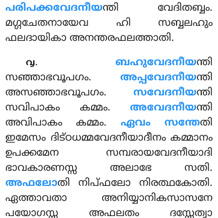
പരിപക്കവേദനീയ
ന്തി വേദിതബ്ബം.
മഗ്ഗചേതനായേവ ഹി സബ്ബലഹും
ഫലദായികാ അനന്തരഫലത്താതി.
.
ബഹുവേദനീയ
ന്തി
൮
സഞ്ഞാഭവൂപഗം.
അപ്പവേദനീയ
ന്തി
അസഞ്ഞാഭവൂപഗം.
സവേദനീയ
ന്തി
സവിപാകം കമ്മം.
അവേദനീയ
ന്തി
അവിപാകം കമ്മം.
ഏവം സന്തേ
തി
ഇമേസം ദിട്ഠധമ്മവേദനീയാദീനം കമ്മാനം
ഉപക്കമേന സമ്പരായവേദനീയാദി
ഭാവകാരണസ്സ അലാഭേ സതി.
അഫലോ
തി നിപ്ഫലോ നിരത്ഥകോതി.
ഏത്താവതാ അനിയ്യാനികസാസനേ
പയോഗസ്സ അഫലതം ദസ്സേത്വാ