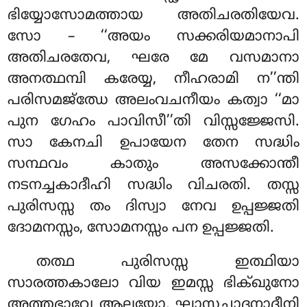
ഭിയ്യോസോമത്തായ അതിചരതിയേവ.
സോ – ‘‘അയം സക്കരിയമാനാപി
അതിചരതേവ, ഘരേ മേ വസമാനാ
അനത്ഥമ്പി കരേയ്യ, നീഹരാമി ന’’ന്തി
പരിസമജ്ഝേ അലംവചനീയം കത്വാ ‘‘മാ
പുന ഗേഹം പാവിസീ’’തി വിസ്സജ്ജേസി.
സാ കേനചി
ഉപായേന തേന സദ്ധിം
സന്ഥവം കാതും അസക്കോന്തീ
നടനച്ചകാദീഹി സദ്ധിം വിചരതി. തസ്സ
പുരിസസ്സ തം ദിസ്വാ നേവ ഉപ്പജ്ജതി
ദോമനസ്സം, സോമനസ്സം പന ഉപ്പജ്ജതി.
തത്ഥ പുരിസസ്സ ഇത്ഥിയാ
സാരത്തകാലോ വിയ ഇമസ്സ ഭിക്ഖുനോ
അത്തഭാവേ ആലയോ. ഘാസച്ഛാദനാദീനി