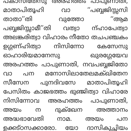
പകാസിതേസു അരഹത്തം പാപുണാതി,
മാതാപിതൂഹി വാ ‘‘പബ്ബജിസ്സസി
താതാ’’തി വുത്തോ ‘‘ആമ
പബ്ബജിസ്സാമീ’’തി വത്വാ
ന്ഹാപേത്വാ
അലങ്കരിത്വാ വിഹാരം നീതോ തചപഞ്ചകം
ഉഗ്ഗണ്ഹിത്വാ നിസിന്നോ കേസേസു
ഓഹാരിയമാനേസു ഖുരഗ്ഗേയേവ
അരഹത്തം പാപുണാതി, നവപബ്ബജിതോ
വാ പന മനോസിലാതേലമക്ഖിതേന
സീസേന പുനദിവസേ മാതാപിതൂഹി
പേസിതം കാജഭത്തം ഭുഞ്ജിത്വാ വിഹാരേ
നിസിന്നോവ അരഹത്തം പാപുണാതി,
അയം ന ദുക്ഖേന അത്താനം
അദ്ധഭാവേതി നാമ. അയം പന
ഉക്കട്ഠസക്കാരോ. യോ ദാസികുച്ഛിയം