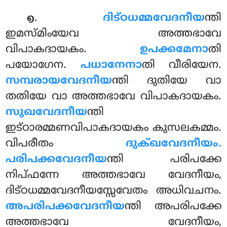
.
ദിട്ഠധമ്മവേദനീയ
ന്തി
൭
ഇമസ്മിംയേവ അത്തഭാവേ
വിപാകദായകം.
ഉപക്കമേനാ
തി
പയോഗേന.
പധാനേനാ
തി വീരിയേന.
സമ്പരായവേദനീയ
ന്തി ദുതിയേ വാ
തതിയേ വാ അത്തഭാവേ വിപാകദായകം.
സുഖവേദനീയ
ന്തി
ഇട്ഠാരമ്മണവിപാകദായകം കുസലകമ്മം.
വിപരീതം
ദുക്ഖവേദനീയം.
പരിപക്കവേദനീയ
ന്തി പരിപക്കേ
നിപ്ഫന്നേ അത്തഭാവേ വേദനീയം,
ദിട്ഠധമ്മവേദനീയസ്സേവേതം അധിവചനം.
അപരിപക്കവേദനീയ
ന്തി
അപരിപക്കേ
അത്തഭാവേ വേദനീയം,