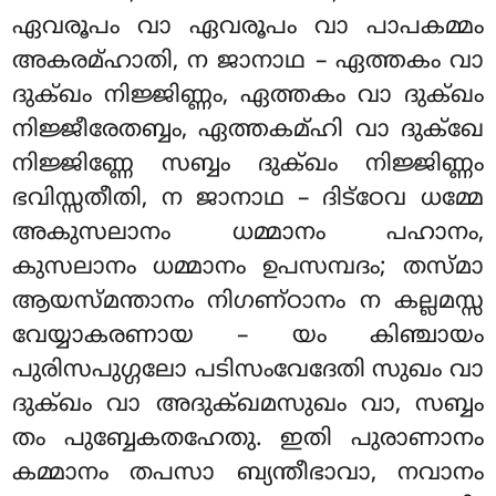
ഏവരൂപം വാ ഏവരൂപം വാ പാപകമ്മം
അകരമ്ഹാതി, ന ജാനാഥ – ഏത്തകം വാ
ദുക്ഖം നിജ്ജിണ്ണം, ഏത്തകം
വാ ദുക്ഖം
നിജ്ജീരേതബ്ബം, ഏത്തകമ്ഹി വാ ദുക്ഖേ
നിജ്ജിണ്ണേ സബ്ബം ദുക്ഖം നിജ്ജിണ്ണം
ഭവിസ്സതീതി, ന ജാനാഥ – ദിട്ഠേവ ധമ്മേ
അകുസലാനം ധമ്മാനം പഹാനം,
കുസലാനം ധമ്മാനം ഉപസമ്പദം; തസ്മാ
ആയസ്മന്താനം നിഗണ്ഠാനം ന കല്ലമസ്സ
വേയ്യാകരണായ – യം കിഞ്ചായം
പുരിസപുഗ്ഗലോ പടിസംവേദേതി സുഖം വാ
ദുക്ഖം വാ അദുക്ഖമസുഖം വാ, സബ്ബം
തം പുബ്ബേകതഹേതു. ഇതി പുരാണാനം
കമ്മാനം തപസാ ബ്യന്തീഭാവാ, നവാനം