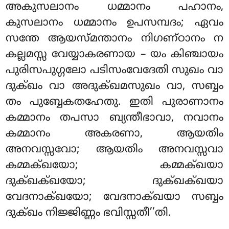
അകുസലാനം ധമ്മാനം പഹാനം,
കുസലാനം ധമ്മാനം ഉപസമ്പദം; ഏവം
സന്തേ ആയസ്മന്താനം നിഗണ്ഠാനം ന
കല്ലമസ്സ വേയ്യാകരണായ – യം കിഞ്ചായം
പുരിസപുഗ്ഗലോ പടിസംവേദേതി സുഖം വാ
ദുക്ഖം വാ അദുക്ഖമസുഖം വാ, സബ്ബം
തം പുബ്ബേകതഹേതു. ഇതി പുരാണാനം
കമ്മാനം തപസാ ബ്യന്തീഭാവാ, നവാനം
കമ്മാനം അകരണാ, ആയതിം
അനവസ്സവോ; ആയതിം അനവസ്സവാ
കമ്മക്ഖയോ; കമ്മക്ഖയാ
ദുക്ഖക്ഖയോ; ദുക്ഖക്ഖയാ
വേദനാക്ഖയോ; വേദനാക്ഖയാ സബ്ബം
ദുക്ഖം നിജ്ജിണ്ണം ഭവിസ്സതീ’’തി.