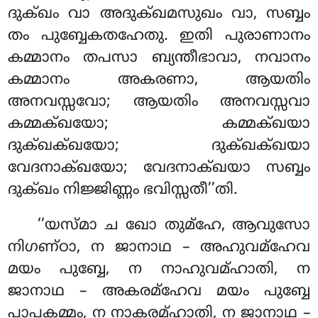
ദുക്ഖം വാ അദുക്ഖമസുഖം വാ, സബ്ബം
തം പുബ്ബേകതഹേതു. ഇതി പുരാണാനം
കമ്മാനം തപസാ ബ്യന്തീഭാവാ, നവാനം
കമ്മാനം അകരണാ, ആയതിം
അനവസ്സവോ; ആയതിം അനവസ്സവാ
കമ്മക്ഖയോ; കമ്മക്ഖയാ
ദുക്ഖക്ഖയോ; ദുക്ഖക്ഖയാ
വേദനാക്ഖയോ; വേദനാക്ഖയാ സബ്ബം
ദുക്ഖം നിജ്ജിണ്ണം ഭവിസ്സതീ’’തി.
‘‘യസ്മാ ച ഖോ തുമ്ഹേ, ആവുസോ
നിഗണ്ഠാ, ന ജാനാഥ – അഹുവമ്ഹേവ
മയം പുബ്ബേ, ന നാഹുവമ്ഹാതി, ന
ജാനാഥ – അകരമ്ഹേവ മയം പുബ്ബേ
പാപകമ്മം, ന നാകരമ്ഹാതി, ന ജാനാഥ –