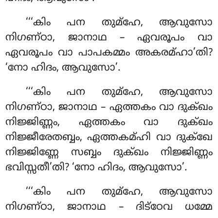
‘‘‘കിം പന തുമ്ഹേ, ആവുസോ
നിഗണ്ഠാ, ജാനാഥ – ഏവരൂപം വാ
ഏവരൂപം വാ പാപകമ്മം അകരമ്ഹാ’തി?
‘നോ ഹിദം, ആവുസോ’.
‘‘‘കിം പന തുമ്ഹേ, ആവുസോ
നിഗണ്ഠാ, ജാനാഥ – ഏത്തകം വാ ദുക്ഖം
നിജ്ജിണ്ണം, ഏത്തകം വാ ദുക്ഖം
നിജ്ജീരേതബ്ബം, ഏത്തകമ്ഹി വാ ദുക്ഖേ
നിജ്ജിണ്ണേ സബ്ബം ദുക്ഖം നിജ്ജിണ്ണം
ഭവിസ്സതീ’തി? ‘നോ
ഹിദം, ആവുസോ’.
‘‘‘കിം പന തുമ്ഹേ, ആവുസോ
നിഗണ്ഠാ, ജാനാഥ – ദിട്ഠേവ ധമ്മേ