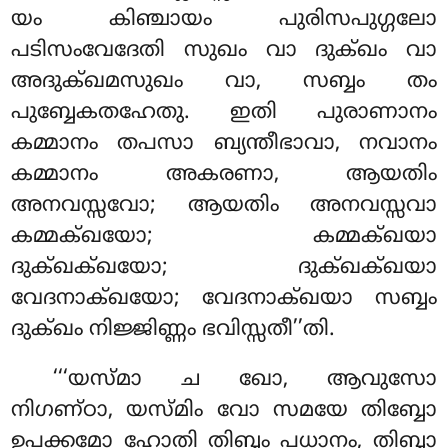
യം കിഞ്ചായം പുരിസപുഗ്ഗലോ
പടിസംവേദേതി സുഖം വാ ദുക്ഖം വാ
അദുക്ഖമസുഖം വാ, സബ്ബം തം
പുബ്ബേകതഹേതു. ഇതി പുരാണാനം
കമ്മാനം തപസാ ബ്യന്തീഭാവാ, നവാനം
കമ്മാനം അകരണാ, ആയതിം
അനവസ്സവോ; ആയതിം അനവസ്സവാ
കമ്മക്ഖയോ; കമ്മക്ഖയാ
ദുക്ഖക്ഖയോ; ദുക്ഖക്ഖയാ
വേദനാക്ഖയോ; വേദനാക്ഖയാ സബ്ബം
ദുക്ഖം നിജ്ജിണ്ണം ഭവിസ്സതീ’’തി.
‘‘‘യസ്മാ ച ഖോ, ആവുസോ
നിഗണ്ഠാ, യസ്മിം വോ സമയേ തിബ്ബോ
ഉപക്കമോ ഹോതി തിബ്ബം പധാനം, തിബ്ബാ