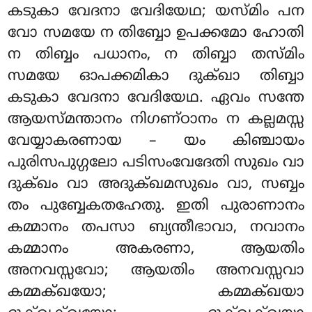
കടുകാ വേദനാ വേദിയേഥ; യസ്മിം പന
വോ സമയേ ന തിബ്ബോ ഉപക്കമോ ഹോതി
ന തിബ്ബം പധാനം, ന തിബ്ബാ തസ്മിം
സമയേ ഓപക്കമികാ ദുക്ഖാ തിബ്ബാ
കടുകാ വേദനാ വേദിയേഥ. ഏവം സന്തേ
ആയസ്മന്താനം നിഗണ്ഠാനം ന കല്ലമസ്സ
വേയ്യാകരണായ – യം കിഞ്ചായം
പുരിസപുഗ്ഗലോ പടിസംവേദേതി സുഖം വാ
ദുക്ഖം വാ അദുക്ഖമസുഖം വാ, സബ്ബം
തം പുബ്ബേകതഹേതു. ഇതി പുരാണാനം
കമ്മാനം തപസാ ബ്യന്തീഭാവാ, നവാനം
കമ്മാനം അകരണാ, ആയതിം
അനവസ്സവോ; ആയതിം അനവസ്സവാ
കമ്മക്ഖയോ; കമ്മക്ഖയാ