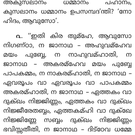
അകുസലാനം ധമ്മാനം പഹാനം,
കുസലാനം ധമ്മാനം ഉപസമ്പദ’ന്തി? ‘നോ
ഹിദം, ആവുസോ’.
. ‘‘ഇതി കിര തുമ്ഹേ, ആവുസോ
൨
നിഗണ്ഠാ, ന ജാനാഥ – അഹുവമ്ഹേവ
മയം
പുബ്ബേ, ന നാഹുവമ്ഹാതി
, ന
ജാനാഥ – അകരമ്ഹേവ മയം പുബ്ബേ
പാപകമ്മം, ന നാകരമ്ഹാതി, ന ജാനാഥ –
ഏവരൂപം വാ ഏവരൂപം വാ പാപകമ്മം
അകരമ്ഹാതി, ന ജാനാഥ – ഏത്തകം വാ
ദുക്ഖം നിജ്ജിണ്ണം, ഏത്തകം വാ ദുക്ഖം
നിജ്ജീരേതബ്ബം, ഏത്തകമ്ഹി വാ ദുക്ഖേ
നിജ്ജിണ്ണേ സബ്ബം ദുക്ഖം നിജ്ജിണ്ണം
ഭവിസ്സതീതി, ന ജാനാഥ – ദിട്ഠേവ ധമ്മേ