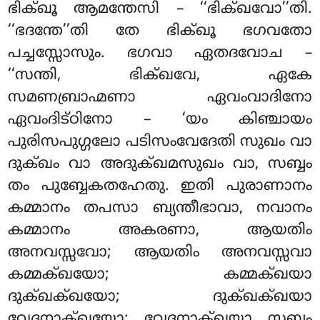
ഭിക്ഖൂ ആമന്തേസി – ‘‘ഭിക്ഖവോ’’തി.
‘‘ഭദന്തേ’’തി തേ ഭിക്ഖൂ ഭഗവതോ
പച്ചസ്സോസും. ഭഗവാ ഏതദവോച –
‘‘സന്തി, ഭിക്ഖവേ, ഏകേ
സമണബ്രാഹ്മണാ ഏവംവാദിനോ
ഏവംദിട്ഠിനോ – ‘യം കിഞ്ചായം
പുരിസപുഗ്ഗലോ പടിസംവേദേതി സുഖം വാ
ദുക്ഖം വാ അദുക്ഖമസുഖം വാ, സബ്ബം
തം പുബ്ബേകതഹേതു. ഇതി പുരാണാനം
കമ്മാനം തപസാ ബ്യന്തീഭാവാ, നവാനം
കമ്മാനം അകരണാ, ആയതിം
അനവസ്സവോ; ആയതിം അനവസ്സവാ
കമ്മക്ഖയോ; കമ്മക്ഖയാ
ദുക്ഖക്ഖയോ; ദുക്ഖക്ഖയാ
വേദനാക്ഖയോ; വേദനാക്ഖയാ സബ്ബം