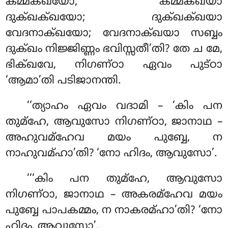
കമ്മക്ഖയോ; കമ്മക്ഖയാ
ദുക്ഖക്ഖയോ; ദുക്ഖക്ഖയാ
വേദനാക്ഖയോ; വേദനാക്ഖയാ സബ്ബം
ദുക്ഖം നിജ്ജിണ്ണം ഭവിസ്സതീ’തി? തേ ച മേ,
ഭിക്ഖവേ, നിഗണ്ഠാ ഏവം പുട്ഠാ
‘ആമാ’തി പടിജാനന്തി.
‘‘ത്യാഹം
ഏവം വദാമി – ‘കിം പന
തുമ്ഹേ, ആവുസോ നിഗണ്ഠാ, ജാനാഥ –
അഹുവമ്ഹേവ മയം പുബ്ബേ, ന
നാഹുവമ്ഹാ’തി? ‘നോ ഹിദം, ആവുസോ’.
‘‘‘കിം പന തുമ്ഹേ, ആവുസോ
നിഗണ്ഠാ, ജാനാഥ – അകരമ്ഹേവ മയം
പുബ്ബേ പാപകമ്മം, ന നാകരമ്ഹാ’തി? ‘നോ
ഹിദം, ആവുസോ’.