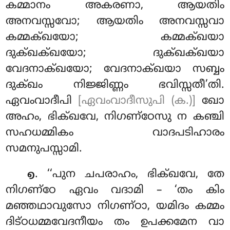
കമ്മാനം അകരണാ, ആയതിം
അനവസ്സവോ; ആയതിം അനവസ്സവാ
കമ്മക്ഖയോ; കമ്മക്ഖയാ
ദുക്ഖക്ഖയോ; ദുക്ഖക്ഖയാ
വേദനാക്ഖയോ
; വേദനാക്ഖയാ സബ്ബം
ദുക്ഖം നിജ്ജിണ്ണം ഭവിസ്സതീ’തി.
ഏവംവാദീപി
[ഏവംവാദീസുപി (ക.)]
ഖോ
അഹം, ഭിക്ഖവേ, നിഗണ്ഠേസു ന കഞ്ചി
സഹധമ്മികം വാദപടിഹാരം
സമനുപസ്സാമി.
. ‘‘പുന ചപരാഹം, ഭിക്ഖവേ, തേ
൭
നിഗണ്ഠേ ഏവം വദാമി – ‘തം കിം
മഞ്ഞഥാവുസോ നിഗണ്ഠാ, യമിദം കമ്മം
ദിട്ഠധമ്മവേദനീയം തം ഉപക്കമേന വാ