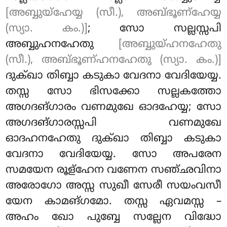
[അബ്ബുയ്ഹേയ്യ (സീ.), അബ്ഭൂണ്ഹേയ്യ
(സ്യാ. കം.)]
; സോ സല്ലസ്സപി
അബ്ബുഹനഹേതു
[അബ്ബുയ്ഹനഹേതു
(സീ.), അബ്ഭൂണ്ഹനഹേതു (സ്യാ. കം.)]
ദുക്ഖാ തിബ്ബാ കടുകാ വേദനാ വേദിയേയ്യ.
തസ്സ സോ ഭിസക്കോ സല്ലകത്തോ
അഗദങ്ഗാരം വണമുഖേ ഓദഹേയ്യ; സോ
അഗദങ്ഗാരസ്സപി വണമുഖേ
ഓദഹനഹേതു ദുക്ഖാ തിബ്ബാ കടുകാ
വേദനാ വേദിയേയ്യ. സോ അപരേന
സമയേന രൂള്ഹേന വണേന സഞ്ഛവിനാ
അരോഗോ അസ്സ സുഖീ സേരീ സയംവസീ
യേന കാമങ്ഗമോ. തസ്സ ഏവമസ്സ –
അഹം ഖോ പുബ്ബേ സല്ലേന വിദ്ധോ