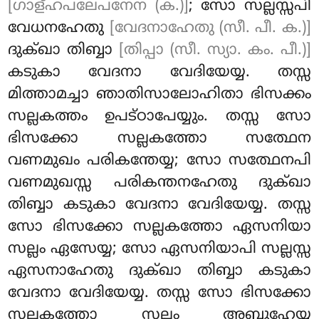
[ഗാള്ഹപലേപനേന (ക.)]
; സോ സല്ലസ്സപി
വേധനഹേതു
[വേദനാഹേതു (സീ. പീ. ക.)]
ദുക്ഖാ തിബ്ബാ
[തിപ്പാ (സീ. സ്യാ. കം. പീ.)]
കടുകാ വേദനാ വേദിയേയ്യ. തസ്സ
മിത്താമച്ചാ ഞാതിസാലോഹിതാ ഭിസക്കം
സല്ലകത്തം ഉപട്ഠാപേയ്യും. തസ്സ സോ
ഭിസക്കോ സല്ലകത്തോ സത്ഥേന
വണമുഖം പരികന്തേയ്യ; സോ സത്ഥേനപി
വണമുഖസ്സ പരികന്തനഹേതു ദുക്ഖാ
തിബ്ബാ കടുകാ വേദനാ വേദിയേയ്യ. തസ്സ
സോ ഭിസക്കോ സല്ലകത്തോ ഏസനിയാ
സല്ലം ഏസേയ്യ; സോ ഏസനിയാപി സല്ലസ്സ
ഏസനാഹേതു ദുക്ഖാ തിബ്ബാ കടുകാ
വേദനാ വേദിയേയ്യ
. തസ്സ സോ ഭിസക്കോ
സല്ലകത്തോ സല്ലം അബ്ബുഹേയ്യ