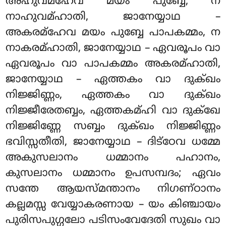
അഹുവമ്ഹേവ മയം പുബ്ബേ, ന
നാഹുവമ്ഹാതി, ജാനേയ്യാഥ –
അകരമ്ഹേവ മയം പുബ്ബേ പാപകമ്മം, ന
നാകരമ്ഹാതി, ജാനേയ്യാഥ – ഏവരൂപം വാ
ഏവരൂപം വാ പാപകമ്മം അകരമ്ഹാതി,
ജാനേയ്യാഥ – ഏത്തകം വാ ദുക്ഖം
നിജ്ജിണ്ണം, ഏത്തകം വാ ദുക്ഖം
നിജ്ജീരേതബ്ബം, ഏത്തകമ്ഹി വാ ദുക്ഖേ
നിജ്ജിണ്ണേ സബ്ബം ദുക്ഖം നിജ്ജിണ്ണം
ഭവിസ്സതീതി, ജാനേയ്യാഥ – ദിട്ഠേവ ധമ്മേ
അകുസലാനം ധമ്മാനം പഹാനം,
കുസലാനം ധമ്മാനം ഉപസമ്പദം; ഏവം
സന്തേ ആയസ്മന്താനം നിഗണ്ഠാനം
കല്ലമസ്സ വേയ്യാകരണായ – യം
കിഞ്ചായം
പുരിസപുഗ്ഗലോ പടിസംവേദേതി സുഖം വാ