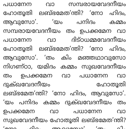
പധാനേന വാ സമ്പരായവേദനീയം
ഹോതൂതി ലബ്ഭമേത’ന്തി? ‘നോ ഹിദം,
ആവുസോ’. ‘യം പനിദം കമ്മം
സമ്പരായവേദനീയം തം ഉപക്കമേന വാ
പധാനേന വാ ദിട്ഠധമ്മവേദനീയം
ഹോതൂതി ലബ്ഭമേത’ന്തി? ‘നോ ഹിദം,
ആവുസോ’. ‘തം കിം മഞ്ഞഥാവുസോ
നിഗണ്ഠാ, യമിദം കമ്മം സുഖവേദനീയം
തം ഉപക്കമേന വാ പധാനേന വാ
ദുക്ഖവേദനീയം ഹോതൂതി
ലബ്ഭമേത’ന്തി? ‘നോ ഹിദം, ആവുസോ’.
‘യം പനിദം കമ്മം ദുക്ഖവേദനീയം തം
ഉപക്കമേന വാ പധാനേന വാ
സുഖവേദനീയം ഹോതൂതി ലബ്ഭമേത’ന്തി?