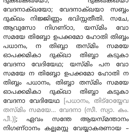
ദുക്ഖക്ഖയോ; ദുക്ഖക്ഖയാ
വേദനാക്ഖയോ
; വേദനാക്ഖയാ സബ്ബം
ദുക്ഖം നിജ്ജിണ്ണം ഭവിസ്സതീതി. സചേ,
ആവുസോ നിഗണ്ഠാ, യസ്മിം വോ
സമയേ തിബ്ബോ ഉപക്കമോ ഹോതി തിബ്ബം
പധാനം, ന തിബ്ബാ തസ്മിം സമയേ
ഓപക്കമികാ ദുക്ഖാ തിബ്ബാ കടുകാ
വേദനാ വേദിയേഥ; യസ്മിം പന വോ
സമയേ ന തിബ്ബോ ഉപക്കമോ ഹോതി ന
തിബ്ബം പധാനം, തിബ്ബാ തസ്മിം സമയേ
ഓപക്കമികാ ദുക്ഖാ തിബ്ബാ കടുകാ
വേദനാ വേദിയേഥ
[പധാനം, തിട്ഠേയ്യേവ
തസ്മിം സമയേ… വേദനാ (സീ. സ്യാ. കം.
പീ.)]
; ഏവം സന്തേ ആയസ്മന്താനം
നിഗണ്ഠാനം കല്ലമസ്സ വേയ്യാകരണായ –