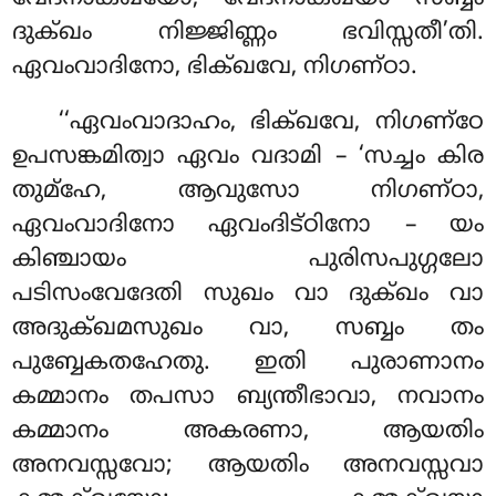
ദുക്ഖം നിജ്ജിണ്ണം ഭവിസ്സതീ’തി.
ഏവംവാദിനോ, ഭിക്ഖവേ, നിഗണ്ഠാ.
‘‘ഏവംവാദാഹം
, ഭിക്ഖവേ, നിഗണ്ഠേ
ഉപസങ്കമിത്വാ ഏവം വദാമി – ‘സച്ചം കിര
തുമ്ഹേ, ആവുസോ നിഗണ്ഠാ,
ഏവംവാദിനോ ഏവംദിട്ഠിനോ – യം
കിഞ്ചായം പുരിസപുഗ്ഗലോ
പടിസംവേദേതി സുഖം വാ ദുക്ഖം വാ
അദുക്ഖമസുഖം വാ, സബ്ബം തം
പുബ്ബേകതഹേതു. ഇതി പുരാണാനം
കമ്മാനം തപസാ ബ്യന്തീഭാവാ, നവാനം
കമ്മാനം അകരണാ, ആയതിം
അനവസ്സവോ; ആയതിം അനവസ്സവാ