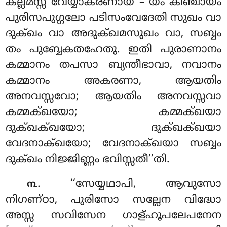
കല്ലമസ്സ വേയ്യാകരണായ – യം
കിഞ്ചായം
പുരിസപുഗ്ഗലോ പടിസംവേദേതി സുഖം വാ
ദുക്ഖം വാ അദുക്ഖമസുഖം വാ, സബ്ബം
തം പുബ്ബേകതഹേതു. ഇതി പുരാണാനം
കമ്മാനം
തപസാ ബ്യന്തീഭാവാ, നവാനം
കമ്മാനം അകരണാ, ആയതിം
അനവസ്സവോ; ആയതിം അനവസ്സവാ
കമ്മക്ഖയോ; കമ്മക്ഖയാ
ദുക്ഖക്ഖയോ; ദുക്ഖക്ഖയാ
വേദനാക്ഖയോ; വേദനാക്ഖയാ സബ്ബം
ദുക്ഖം നിജ്ജിണ്ണം ഭവിസ്സതീ’’തി.
. ‘‘സേയ്യഥാപി, ആവുസോ
൩
നിഗണ്ഠാ, പുരിസോ സല്ലേന വിദ്ധോ
അസ്സ സവിസേന ഗാള്ഹൂപലേപനേന