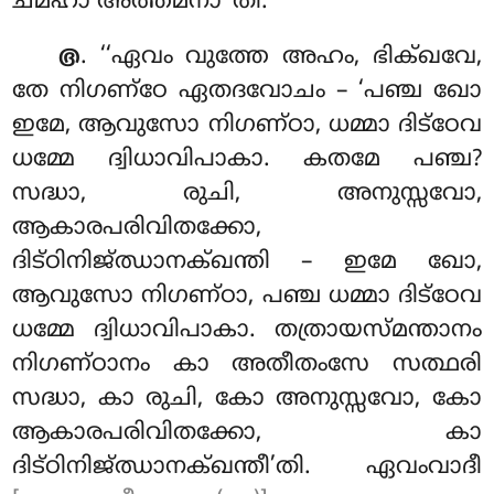
ചമ്ഹാ അത്തമനാ’’തി.
. ‘‘ഏവം വുത്തേ അഹം, ഭിക്ഖവേ,
൫
തേ നിഗണ്ഠേ ഏതദവോചം – ‘പഞ്ച ഖോ
ഇമേ, ആവുസോ നിഗണ്ഠാ, ധമ്മാ ദിട്ഠേവ
ധമ്മേ ദ്വിധാവിപാകാ. കതമേ പഞ്ച?
സദ്ധാ, രുചി, അനുസ്സവോ,
ആകാരപരിവിതക്കോ,
ദിട്ഠിനിജ്ഝാനക്ഖന്തി – ഇമേ ഖോ,
ആവുസോ നിഗണ്ഠാ, പഞ്ച ധമ്മാ ദിട്ഠേവ
ധമ്മേ ദ്വിധാവിപാകാ. തത്രായസ്മന്താനം
നിഗണ്ഠാനം കാ അതീതംസേ സത്ഥരി
സദ്ധാ, കാ രുചി, കോ അനുസ്സവോ, കോ
ആകാരപരിവിതക്കോ, കാ
ദിട്ഠിനിജ്ഝാനക്ഖന്തീ’തി. ഏവംവാദീ