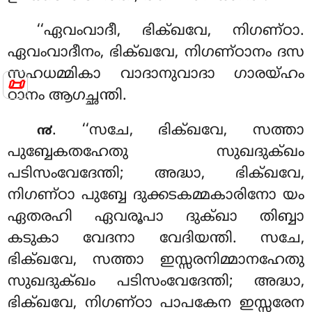
‘‘ഏവംവാദീ, ഭിക്ഖവേ, നിഗണ്ഠാ.
ഏവംവാദീനം, ഭിക്ഖവേ, നിഗണ്ഠാനം ദസ
സഹധമ്മികാ വാദാനുവാദാ ഗാരയ്ഹം
📜
ഠാനം ആഗച്ഛന്തി.
. ‘‘സചേ, ഭിക്ഖവേ, സത്താ
൯
പുബ്ബേകതഹേതു സുഖദുക്ഖം
പടിസംവേദേന്തി; അദ്ധാ, ഭിക്ഖവേ,
നിഗണ്ഠാ പുബ്ബേ ദുക്കടകമ്മകാരിനോ യം
ഏതരഹി ഏവരൂപാ ദുക്ഖാ തിബ്ബാ
കടുകാ വേദനാ വേദിയന്തി. സചേ,
ഭിക്ഖവേ, സത്താ ഇസ്സരനിമ്മാനഹേതു
സുഖദുക്ഖം പടിസംവേദേന്തി; അദ്ധാ,
ഭിക്ഖവേ, നിഗണ്ഠാ പാപകേന ഇസ്സരേന