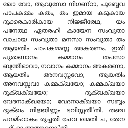
ഖോ വോ, ആവുസോ നിഗണ്ഠാ, പുബ്ബേവ
പാപകമ്മം കതം, തം ഇമായ കടുകായ
ദുക്കരകാരികായ നിജ്ജീരേഥ, യം
പനേത്ഥ ഏതരഹി കായേന സംവുതാ
വാചായ സംവുതാ മനസാ സംവുതാ തം
ആയതിം പാപകമ്മസ്സ അകരണം. ഇതി
പുരാണാനം കമ്മാനം തപസാ
ബ്യന്തീഭാവാ, നവാനം കമ്മാനം അകരണാ,
ആയതിം അനവസ്സവോ; ആയതിം
അനവസ്സവാ കമ്മക്ഖയോ; കമ്മക്ഖയാ
ദുക്ഖക്ഖയോ; ദുക്ഖക്ഖയാ
വേദനാക്ഖയോ; വേദനാക്ഖയാ സബ്ബം
ദുക്ഖം നിജ്ജിണ്ണം ഭവിസ്സതീ’തി. തഞ്ച
പനമ്ഹാകം രുച്ചതി ചേവ ഖമതി ച, തേന