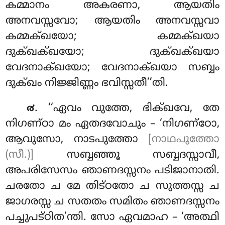
കമ്മാനം അകരണാ, ആയതിം
അനവസ്സവോ; ആയതിം അനവസ്സവാ
കമ്മക്ഖയോ; കമ്മക്ഖയാ
ദുക്ഖക്ഖയോ; ദുക്ഖക്ഖയാ
വേദനാക്ഖയോ; വേദനാക്ഖയാ സബ്ബം
ദുക്ഖം നിജ്ജിണ്ണം ഭവിസ്സതീ’’തി.
. ‘‘ഏവം
വുത്തേ, ഭിക്ഖവേ, തേ
൪
നിഗണ്ഠാ മം ഏതദവോചും – ‘നിഗണ്ഠോ
,
ആവുസോ, നാടപുത്തോ
[നാഥപുത്തോ
(സീ.)]
സബ്ബഞ്ഞൂ സബ്ബദസ്സാവീ,
അപരിസേസം ഞാണദസ്സനം പടിജാനാതി
.
ചരതോ ച മേ തിട്ഠതോ ച സുത്തസ്സ ച
ജാഗരസ്സ ച സതതം സമിതം ഞാണദസ്സനം
പച്ചുപട്ഠിത’ന്തി. സോ ഏവമാഹ – ‘അത്ഥി