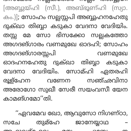
[അബ്ബുയ്ഹി (സീ.), അബ്ഭൂണ്ഹി (സ്യാ.
കം.)]
; സോഹം സല്ലസ്സപി അബ്ബുഹനഹേതു
ദുക്ഖാ തിബ്ബാ കടുകാ വേദനാ വേദിയിം.
തസ്സ മേ സോ ഭിസക്കോ സല്ലകത്തോ
അഗദങ്ഗാരം വണമുഖേ ഓദഹി; സോഹം
അഗദങ്ഗാരസ്സപി വണമുഖേ
ഓദഹനഹേതു ദുക്ഖാ തിബ്ബാ കടുകാ
വേദനാ വേദിയിം. സോമ്ഹി
ഏതരഹി
രൂള്ഹേന വണേന സഞ്ഛവിനാ
അരോഗോ സുഖീ സേരീ സയംവസീ യേന
കാമങ്ഗമോ’’തി.
‘‘ഏവമേവ ഖോ, ആവുസോ നിഗണ്ഠാ,
സചേ തുമ്ഹേ ജാനേയ്യാഥ –