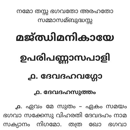
നമോ തസ്സ ഭഗവതോ അരഹതോ
സമ്മാസമ്ബുദ്ധസ്സ
മജ്ഝിമനികായേ
ഉപരിപണ്ണാസപാളി
൧. ദേവദഹവഗ്ഗോ
൧. ദേവദഹസുത്തം
. ഏവം
മേ സുതം – ഏകം സമയം
൧
ഭഗവാ സക്കേസു വിഹരതി ദേവദഹം നാമ
സക്യാനം നിഗമോ. തത്ര ഖോ ഭഗവാ