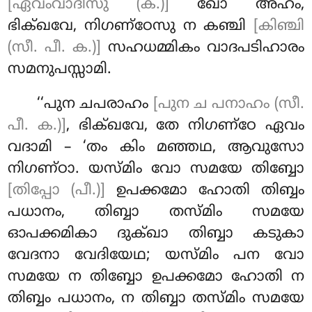
[ഏവംവാദീസു (ക.)]
ഖോ അഹം,
ഭിക്ഖവേ, നിഗണ്ഠേസു ന കഞ്ചി
[കിഞ്ചി
(സീ. പീ. ക.)]
സഹധമ്മികം വാദപടിഹാരം
സമനുപസ്സാമി.
‘‘പുന ചപരാഹം
[പുന ച പനാഹം (സീ.
പീ. ക.)]
, ഭിക്ഖവേ, തേ നിഗണ്ഠേ ഏവം
വദാമി – ‘തം കിം മഞ്ഞഥ, ആവുസോ
നിഗണ്ഠാ. യസ്മിം വോ സമയേ തിബ്ബോ
[തിപ്പോ (പീ.)]
ഉപക്കമോ ഹോതി
തിബ്ബം
പധാനം, തിബ്ബാ തസ്മിം സമയേ
ഓപക്കമികാ ദുക്ഖാ തിബ്ബാ കടുകാ
വേദനാ വേദിയേഥ; യസ്മിം പന വോ
സമയേ ന തിബ്ബോ ഉപക്കമോ
ഹോതി ന
തിബ്ബം പധാനം, ന തിബ്ബാ തസ്മിം സമയേ