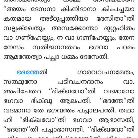
അനാമന്തേത്വാ ധമ്മേ ദേസിയമാനേ
‘‘അയം ദേസനാ കിംനിദാനാ കിംപച്ചയാ
കതമായ അട്ഠുപ്പത്തിയാ ദേസിതാ’’തി
സല്ലക്ഖേതും അസക്കോന്താ ദുഗ്ഗഹിതം
വാ ഗണ്ഹേയ്യും, ന വാ ഗണ്ഹേയ്യും, തേന
നേസം സതിജനനത്ഥം ഭഗവാ പഠമം
ആമന്തേത്വാ പച്ഛാ ധമ്മം ദേസേതി.
ഭദന്തേ
തി
ഗാരവവചനമേതം,
സത്ഥുനോ പടിവചനദാനം വാ.
അപിചേത്ഥ ‘‘ഭിക്ഖവോ’’തി വദമാനോ
ഭഗവാ ഭിക്ഖൂ ആലപതി. ‘‘ഭദന്തേ’’തി
വദമാനാ തേ ഭഗവന്തം പച്ചാലപന്തി. തഥാ
ഹി ‘‘ഭിക്ഖവോ’’തി ഭഗവാ ആഭാസതി,
‘‘ഭദന്തേ’’തി
പച്ചാഭാസന്തി. ‘‘ഭിക്ഖവോ’’തി