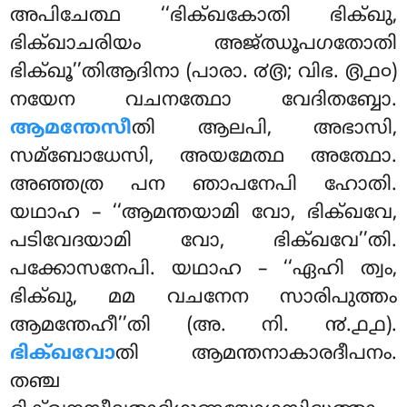
അപിചേത്ഥ ‘‘ഭിക്ഖകോതി ഭിക്ഖു,
ഭിക്ഖാചരിയം അജ്ഝൂപഗതോതി
ഭിക്ഖൂ’’തിആദിനാ (പാരാ. ൪൫; വിഭ. ൫൧൦)
നയേന വചനത്ഥോ വേദിതബ്ബോ.
ആമന്തേസീ
തി ആലപി, അഭാസി,
സമ്ബോധേസി, അയമേത്ഥ അത്ഥോ.
അഞ്ഞത്ര പന ഞാപനേപി ഹോതി.
യഥാഹ – ‘‘ആമന്തയാമി
വോ, ഭിക്ഖവേ,
പടിവേദയാമി വോ, ഭിക്ഖവേ’’തി.
പക്കോസനേപി. യഥാഹ – ‘‘ഏഹി ത്വം,
ഭിക്ഖു, മമ വചനേന സാരിപുത്തം
ആമന്തേഹീ’’തി (അ. നി. ൯.൧൧).
ഭിക്ഖവോ
തി ആമന്തനാകാരദീപനം.
തഞ്ച