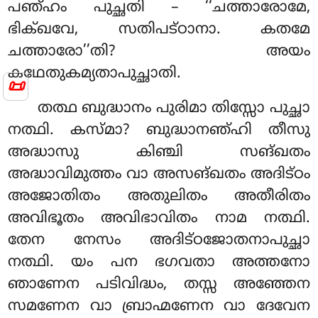
പഞ്ഹം പുച്ഛതി – ‘‘ചത്താരോമേ,
ഭിക്ഖവേ, സതിപട്ഠാനാ. കതമേ
ചത്താരോ’’തി? അയം
കഥേതുകമ്യതാപുച്ഛാതി.
📜
തത്ഥ ബുദ്ധാനം പുരിമാ തിസ്സോ പുച്ഛാ
നത്ഥി. കസ്മാ? ബുദ്ധാനഞ്ഹി തീസു
അദ്ധാസു കിഞ്ചി സങ്ഖതം
അദ്ധാവിമുത്തം വാ അസങ്ഖതം അദിട്ഠം
അജോതിതം അതുലിതം അതീരിതം
അവിഭൂതം അവിഭാവിതം നാമ നത്ഥി.
തേന നേസം അദിട്ഠജോതനാപുച്ഛാ
നത്ഥി. യം പന ഭഗവതാ അത്തനോ
ഞാണേന പടിവിദ്ധം, തസ്സ അഞ്ഞേന
സമണേന വാ ബ്രാഹ്മണേന വാ ദേവേന