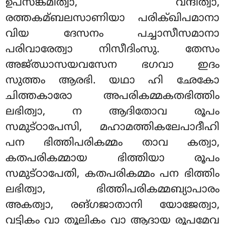
ഉപസങ്കമിത്വാ, വന്ദിത്വാ,
രത്തകമ്ബലസാണിയാ പരിക്ഖിപമാനാ
വിയ ദേസനം പച്ചാസീസമാനാ
പരിവാരേത്വാ നിസീദിംസു. തേസം
അജ്ഝാസയവസേന ഭഗവാ ഇദം
സുത്തം ആരഭി. യഥാ ഹി ഛേകോ
ചിത്തകാരോ അപരികമ്മകതഭിത്തിം
ലഭിത്വാ, ന ആദിതോവ രൂപം
സമുട്ഠാപേസി, മഹാമത്തികലേപാദീഹി
പന ഭിത്തിപരികമ്മം താവ കത്വാ
,
കതപരികമ്മായ
ഭിത്തിയാ രൂപം
സമുട്ഠാപേതി, കതപരികമ്മം പന ഭിത്തിം
ലഭിത്വാ, ഭിത്തിപരികമ്മബ്യാപാരം
അകത്വാ, രങ്ഗജാതാനി യോജേത്വാ,
വട്ടികം വാ തൂലികം വാ ആദായ രൂപമേവ