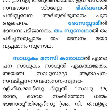
നി. ൧.൩൫) പദപൂരണമത്തേ. ഇധ പനായം
സമ്പദാനേ ദട്ഠബ്ബോ.
ഭിക്ഖവേ
തി
പതിസ്സവേന അഭിമുഖീഭൂതാനം പുന
ആലപനം.
ദേസേസ്സാമീ
തി
ദേസനാപടിജാനനം.
തം സുണാഥാ
തി തം
പടിച്ചസമുപ്പാദം തം ദേസനം മയാ
വുച്ചമാനം സുണാഥ.
സാധുകം മനസി കരോഥാ
തി ഏത്ഥ
പന സാധുകം സാധൂതി ഏകത്ഥമേതം.
അയഞ്ച സാധുസദ്ദോ ആയാചന-
സമ്പടിച്ഛന-സമ്പഹംസന-സുന്ദര-
ദള്ഹീകമ്മാദീസു ദിസ്സതി. ‘‘സാധു മേ,
ഭന്തേ, ഭഗവാ സംഖിത്തേന ധമ്മം
ദേസേതൂ’’തിആദീസു (അ. നി. ൪.൨൫൭;