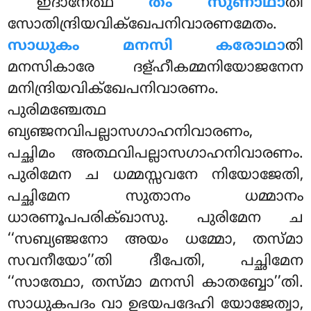
ഇദാനേത്ഥ
തം സുണാഥാ
തി
സോതിന്ദ്രിയവിക്ഖേപനിവാരണമേതം.
സാധുകം മനസി കരോഥാ
തി
മനസികാരേ ദള്ഹീകമ്മനിയോജനേന
മനിന്ദ്രിയവിക്ഖേപനിവാരണം.
പുരിമഞ്ചേത്ഥ
ബ്യഞ്ജനവിപല്ലാസഗാഹനിവാരണം,
പച്ഛിമം അത്ഥവിപല്ലാസഗാഹനിവാരണം.
പുരിമേന ച ധമ്മസ്സവനേ നിയോജേതി,
പച്ഛിമേന സുതാനം ധമ്മാനം
ധാരണൂപപരിക്ഖാസു. പുരിമേന ച
‘‘സബ്യഞ്ജനോ അയം ധമ്മോ, തസ്മാ
സവനീയോ’’തി
ദീപേതി, പച്ഛിമേന
‘‘സാത്ഥോ, തസ്മാ മനസി കാതബ്ബോ’’തി.
സാധുകപദം വാ ഉഭയപദേഹി യോജേത്വാ,