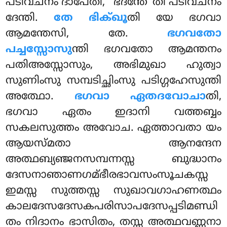
പടിവചനം ദാപേതി, ‘‘ഭദന്തേ’’തി പടിവചനം
ദേന്തി.
തേ ഭിക്ഖൂ
തി യേ ഭഗവാ
ആമന്തേസി, തേ.
ഭഗവതോ
പച്ചസ്സോസു
ന്തി ഭഗവതോ ആമന്തനം
പതിഅസ്സോസും, അഭിമുഖാ ഹുത്വാ
സുണിംസു സമ്പടിച്ഛിംസു പടിഗ്ഗഹേസുന്തി
അത്ഥോ.
ഭഗവാ ഏതദവോചാ
തി,
ഭഗവാ ഏതം ഇദാനി വത്തബ്ബം
സകലസുത്തം അവോച. ഏത്താവതാ യം
ആയസ്മതാ ആനന്ദേന
അത്ഥബ്യഞ്ജനസമ്പന്നസ്സ ബുദ്ധാനം
ദേസനാഞാണഗമ്ഭീരഭാവസംസൂചകസ്സ
ഇമസ്സ സുത്തസ്സ സുഖാവഗാഹണത്ഥം
കാലദേസദേസകപരിസാപദേസപ്പടിമണ്ഡി
തം നിദാനം ഭാസിതം, തസ്സ അത്ഥവണ്ണനാ