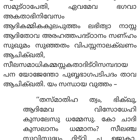
സമുട്ഠാപേതി, ഏവമേവ ഭഗവാ
അകതാഭിനിവേസം
ആദികമ്മികകുലപുത്തം ലഭിത്വാ നാസ്സ
ആദിതോവ അരഹത്തപദട്ഠാനം സണ്ഹം
സുഖുമം സുഞ്ഞതം വിപസ്സനാലക്ഖണം
ആചിക്ഖതി,
സീലസമാധികമ്മസ്സകതാദിട്ഠിസമ്പദായ
പന യോജേന്തോ പുബ്ബഭാഗപടിപദം താവ
ആചിക്ഖതി. യം സന്ധായ വുത്തം –
‘‘തസ്മാതിഹ ത്വം, ഭിക്ഖു,
ആദിമേവ വിസോധേഹി
കുസലേസു ധമ്മേസു. കോ ചാദി
കുസലാനം ധമ്മാനം? സീലഞ്ച
സുവിസുദ്ധം ദിട്ഠി ച ഉജുകാ.