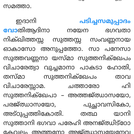
സമത്താ.
ഇദാനി
പടിച്ചസമുപ്പാദം
വോ
തിആദിനാ നയേന ഭഗവതാ
നിക്ഖിത്തസ്സ സുത്തസ്സ സംവണ്ണനായ
ഓകാസോ അനുപ്പത്തോ. സാ പനേസാ
സുത്തവണ്ണനാ യസ്മാ സുത്തനിക്ഖേപം
വിചാരേത്വാ വുച്ചമാനാ പാകടാ ഹോതി,
തസ്മാ സുത്തനിക്ഖേപം താവ
വിചാരേസ്സാമ. ചത്താരോ ഹി
സുത്തനിക്ഖേപാ – അത്തജ്ഝാസയോ,
പരജ്ഝാസയോ, പുച്ഛാവസികോ,
അട്ഠുപ്പത്തികോതി. തത്ഥ യാനി
സുത്താനി ഭഗവാ പരേഹി അനജ്ഝിട്ഠോ
കേവലം അത്തനോ അജ്ഝാസയേനേവ