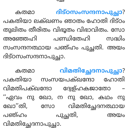
കതമാ
ദിട്ഠസംസന്ദനാപുച്ഛാ
?
പകതിയാ ലക്ഖണം ഞാതം ഹോതി ദിട്ഠം
തുലിതം തീരിതം വിഭൂതം വിഭാവിതം. സോ
അഞ്ഞേഹി പണ്ഡിതേഹി സദ്ധിം
സംസന്ദനത്ഥായ പഞ്ഹം പുച്ഛതി. അയം
ദിട്ഠസംസന്ദനാപുച്ഛാ.
കതമാ
വിമതിച്ഛേദനാപുച്ഛാ
?
പകതിയാ സംസയപക്ഖന്ദോ ഹോതി
വിമതിപക്ഖന്ദോ ദ്വേള്ഹകജാതോ –
‘‘ഏവം നു ഖോ, ന നു ഖോ, കഥം നു
ഖോ’’തി, സോ വിമതിച്ഛേദനത്ഥായ
പഞ്ഹം പുച്ഛതി, അയം
വിമതിച്ഛേദനാപുച്ഛാ.