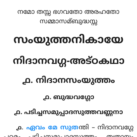
നമോ തസ്സ ഭഗവതോ അരഹതോ
സമ്മാസമ്ബുദ്ധസ്സ
സംയുത്തനികായേ
നിദാനവഗ്ഗ-അട്ഠകഥാ
൧. നിദാനസംയുത്തം
൧. ബുദ്ധവഗ്ഗോ
൧. പടിച്ചസമുപ്പാദസുത്തവണ്ണനാ
.
ഏവം
മേ സുത
ന്തി – നിദാനവഗ്ഗേ
൧