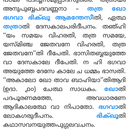
പഠമം പടിച്ചസമുപ്പാദസുത്തം. തത്രായം
അനുപുബ്ബപദവണ്ണനാ –
തത്ര ഖോ
ഭഗവാ ഭിക്ഖൂ ആമന്തേസീ
തി, ഏത്ഥ
തത്രാ
തി ദേസകാലപരിദീപനം. തഞ്ഹി
‘‘യം സമയം വിഹരതി, തത്ര സമയേ,
യസ്മിഞ്ച ജേതവനേ വിഹരതി, തത്ര
ജേതവനേ’’തി ദീപേതി. ഭാസിതബ്ബയുത്തേ
വാ ദേസകാലേ ദീപേതി. ന ഹി ഭഗവാ
അയുത്തേ ദേസേ കാലേ ച ധമ്മം ഭാസതി.
‘‘അകാലോ
ഖോ താവ ബാഹിയാ’’തിആദി
(ഉദാ. ൧൦) ചേത്ഥ സാധകം.
ഖോ
തി
പദപൂരണമത്തേ, അവധാരണേ
ആദികാലത്ഥേ വാ നിപാതോ.
ഭഗവാ
തി
ലോകഗരുദീപനം.
ഭിക്ഖൂ
തി
കഥാസവനയുത്തപുഗ്ഗലവചനം.