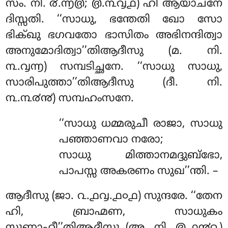
സം. നി. ൪.൬൫; ൫.൩൮൧) ഹി ആയാചനേ
ദിസ്സതി. ‘‘സാധു, ഭന്തേതി ഖോ സോ
ഭിക്ഖു ഭഗവതോ ഭാസിതം അഭിനന്ദിത്വാ
അനുമോദിത്വാ’’തിആദീസു (മ. നി.
൩.൮൬) സമ്പടിച്ഛനേ. ‘‘സാധു സാധു,
സാരിപുത്താ’’തിആദീസു (ദീ. നി.
൩.൩൪൯) സമ്പഹംസനേ.
‘‘സാധു ധമ്മരുചീ രാജാ, സാധു
പഞ്ഞാണവാ നരോ;
സാധു മിത്താനമദ്ദുബ്ഭോ,
പാപസ്സ അകരണം സുഖ’’ന്തി. –
ആദീസു (ജാ. ൨.൧൮.൧൦൧) സുന്ദരേ. ‘‘തേന
ഹി, ബ്രാഹ്മണ, സാധുകം