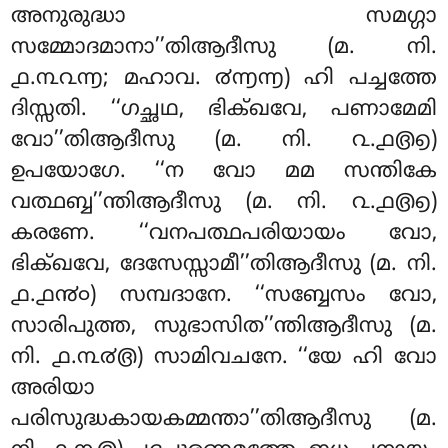
അനുരുദ്ധാ സമഗ്ഗാ
സമ്മോദമാനാ’’തിആദീസു (മ. നി.
൧.൩൨൬; മഹാവ. ൪൬൬) ഹി പച്ചത്തേ
ദിസ്സതി. ‘‘ഗച്ഛഥ, ഭിക്ഖവേ, പണാമേമി
വോ’’തിആദീസു (മ. നി. ൨.൧൫൭)
ഉപയോഗേ. ‘‘ന വോ മമ സന്തികേ
വത്ഥബ്ബ’’ന്തിആദീസു (മ. നി. ൨.൧൫൭)
കരണേ. ‘‘വനപത്ഥപരിയായം വോ,
ഭിക്ഖവേ, ദേസേസ്സാമീ’’തിആദീസു (മ. നി.
൧.൧൯൦) സമ്പദാനേ. ‘‘സബ്ബേസം വോ,
സാരിപുത്ത, സുഭാസിത’’ന്തിആദീസു (മ.
നി. ൧.൩൪൫) സാമിവചനേ. ‘‘യേ ഹി വോ
അരിയാ
പരിസുദ്ധകായകമ്മന്താ’’തിആദീസു
(മ.