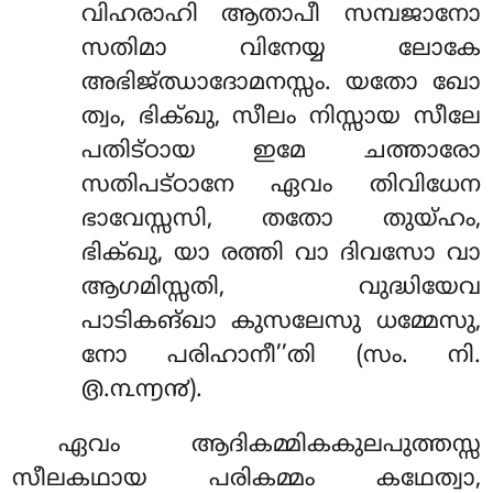
വിഹരാഹി ആതാപീ സമ്പജാനോ
സതിമാ വിനേയ്യ ലോകേ
അഭിജ്ഝാദോമനസ്സം. യതോ ഖോ
ത്വം, ഭിക്ഖു, സീലം നിസ്സായ സീലേ
പതിട്ഠായ ഇമേ ചത്താരോ
സതിപട്ഠാനേ ഏവം തിവിധേന
ഭാവേസ്സസി, തതോ തുയ്ഹം,
ഭിക്ഖു, യാ രത്തി വാ ദിവസോ വാ
ആഗമിസ്സതി, വുദ്ധിയേവ
പാടികങ്ഖാ കുസലേസു ധമ്മേസു,
നോ പരിഹാനീ’’തി (സം. നി.
൫.൩൬൯).
ഏവം ആദികമ്മികകുലപുത്തസ്സ
സീലകഥായ പരികമ്മം കഥേത്വാ,