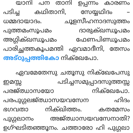
യാനി പന താനി ഉപ്പന്നം കാരണം
പടിച്ച കഥിതാനി, സേയ്യഥിദം –
ധമ്മദായാദം. ചൂളസീഹനാദസുത്തം
പുത്തമംസൂപമം ദാരുക്ഖന്ധൂപമം
അഗ്ഗിക്ഖന്ധൂപമം ഫേണപിണ്ഡൂപമം
പാരിച്ഛത്തകൂപമന്തി ഏവമാദീനി, തേസം
അട്ഠുപ്പത്തികോ
നിക്ഖേപോ.
ഏവമേതേസു ചതൂസു നിക്ഖേപേസു
ഇമസ്സ പടിച്ചസമുപ്പാദസുത്തസ്സ
പരജ്ഝാസയോ നിക്ഖേപോ.
പരപുഗ്ഗലജ്ഝാസയവസേന ഹിദം
ഭഗവതാ നിക്ഖിത്തം. കതമേസം
പുഗ്ഗലാനം അജ്ഝാസയവസേനാതി?
ഉഗ്ഘടിതഞ്ഞൂനം. ചത്താരോ ഹി പുഗ്ഗലാ