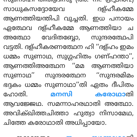
സുണാഹീ’’തിആദീസു (അ. നി. ൫.൧൯൨)
സാധുകസദ്ദോയേവ ദള്ഹീകമ്മേ
ആണത്തിയന്തിപി വുച്ചതി. ഇധ പനായം
ഏത്ഥേവ ദള്ഹീകമ്മേ ആണത്തിയാ ച
അത്ഥോ വേദിതബ്ബോ, സുന്ദരത്ഥേപി
വട്ടതി. ദള്ഹീകരണത്ഥേന ഹി ‘‘ദള്ഹം
ഇമം
ധമ്മം സുണാഥ, സുഗ്ഗഹിതം ഗണ്ഹന്താ’’,
ആണത്തിഅത്ഥേന ‘‘മമ ആണത്തിയാ
സുണാഥ’’ സുന്ദരത്ഥേന ‘‘സുന്ദരമിമം
ഭദ്ദകം ധമ്മം സുണാഥാ’’തി
ഏതം ദീപിതം
ഹോതി.
മനസി കരോഥാ
തി
ആവജ്ജേഥ. സമന്നാഹരഥാതി അത്ഥോ.
അവിക്ഖിത്തചിത്താ ഹുത്വാ നിസാമേഥ,
ചിത്തേ കരോഥാതി അധിപ്പായോ.