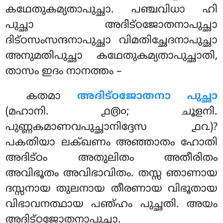
കഥേതുകമ്യതാപുച്ഛാ. പഞ്ചവിധാ ഹി
പുച്ഛാ അദിട്ഠജോതനാപുച്ഛാ
ദിട്ഠസംസന്ദനാപുച്ഛാ വിമതിച്ഛേദനാപുച്ഛാ
അനുമതിപുച്ഛാ കഥേതുകമ്യതാപുച്ഛാതി,
താസം ഇദം നാനത്തം –
കതമാ
അദിട്ഠജോതനാ പുച്ഛാ
(മഹാനി. ൧൫൦; ചൂളനി.
പുണ്ണകമാണവപുച്ഛാനിദ്ദേസ ൧൨)?
പകതിയാ ലക്ഖണം അഞ്ഞാതം ഹോതി
അദിട്ഠം അതുലിതം അതീരിതം
അവിഭൂതം അവിഭാവിതം. തസ്സ ഞാണായ
ദസ്സനായ
തുലനായ തീരണായ വിഭൂതായ
വിഭാവനത്ഥായ പഞ്ഹം പുച്ഛതി. അയം
അദിട്ഠജോതനാപുച്ഛാ.