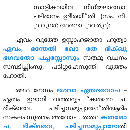
സാളികായിവ നിഗ്ഘോസോ,
പടിഭാനം ഉദീരയീ’’തി. (സം. നി.
൧.൨൧൪; ഥേരഗാ. ൧൨൪൧);
ഏവം വുത്തേ ഉസ്സാഹജാതാ ഹുത്വാ
ഏവം, ഭന്തേതി ഖോ തേ ഭിക്ഖൂ
ഭഗവതോ പച്ചസ്സോസും
സത്ഥു വചനം
സമ്പടിച്ഛിംസു, പടിഗ്ഗഹേസുന്തി വുത്തം
ഹോതി.
അഥ നേസം
ഭഗവാ ഏതദവോച
–
ഏതം ഇദാനി വത്തബ്ബം ‘‘കതമോ ച,
ഭിക്ഖവേ, പടിച്ചസമുപ്പാദോ’’തിആദിം
സകലം സുത്തം അവോച. തത്ഥ
കതമോ
ച, ഭിക്ഖവേ, പടിച്ചസമുപ്പാദോ
തി