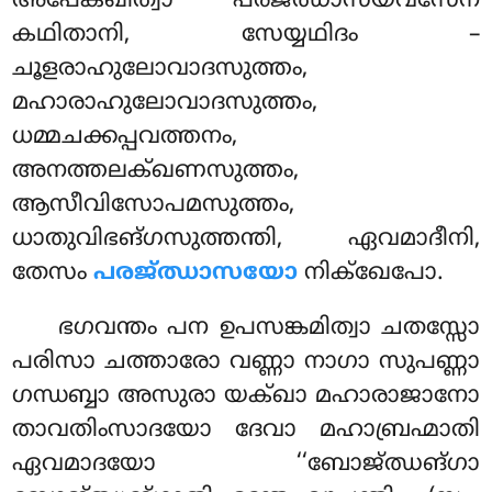
അപേക്ഖിത്വാ പരജ്ഝാസയവസേന
കഥിതാനി, സേയ്യഥിദം
–
ചൂളരാഹുലോവാദസുത്തം,
മഹാരാഹുലോവാദസുത്തം,
ധമ്മചക്കപ്പവത്തനം,
അനത്തലക്ഖണസുത്തം,
ആസീവിസോപമസുത്തം,
ധാതുവിഭങ്ഗസുത്തന്തി, ഏവമാദീനി,
തേസം
പരജ്ഝാസയോ
നിക്ഖേപോ.
ഭഗവന്തം പന ഉപസങ്കമിത്വാ ചതസ്സോ
പരിസാ ചത്താരോ വണ്ണാ നാഗാ സുപണ്ണാ
ഗന്ധബ്ബാ അസുരാ യക്ഖാ മഹാരാജാനോ
താവതിംസാദയോ ദേവാ മഹാബ്രഹ്മാതി
ഏവമാദയോ ‘‘ബോജ്ഝങ്ഗാ