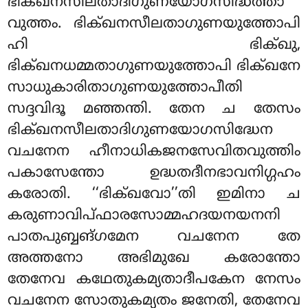
ഭിക്ഖനസീലതാദിഗുണയോഗസിദ്ധത്താ
വുത്തം. ഭിക്ഖനസീലതാഗുണയുത്തോപി
ഹി ഭിക്ഖു,
ഭിക്ഖനധമ്മതാഗുണയുത്തോപി ഭിക്ഖനേ
സാധുകാരിതാഗുണയുത്തോപീതി
സദ്ദവിദൂ മഞ്ഞന്തി. തേന ച തേസം
ഭിക്ഖനസീലതാദിഗുണയോഗസിദ്ധേന
വചനേന ഹീനാധികജനസേവിതവുത്തിം
പകാസേന്തോ ഉദ്ധതദീനഭാവനിഗ്ഗഹം
കരോതി. ‘‘ഭിക്ഖവോ’’തി ഇമിനാ ച
കരുണാവിപ്ഫാരസോമ്മഹദയനയനനി
പാതപുബ്ബങ്ഗമേന വചനേന തേ
അത്തനോ അഭിമുഖേ കരോന്തോ
തേനേവ കഥേതുകമ്യതാദീപകേന നേസം
വചനേന സോതുകമ്യതം ജനേതി, തേനേവ