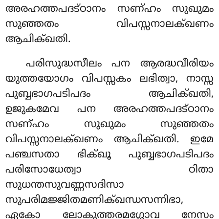
അരഹത്തപദട്ഠാനം സണ്ഹം സുഖുമം
സുഞ്ഞതം വിപസ്സനാലക്ഖണം
ആചിക്ഖതി.
പരിസുദ്ധസീലം പന ആരദ്ധവീരിയം
യുത്തയോഗം വിപസ്സകം ലഭിത്വാ, നാസ്സ
പുബ്ബഭാഗപടിപദം ആചിക്ഖതി,
ഉജുകമേവ പന അരഹത്തപദട്ഠാനം
സണ്ഹം സുഖുമം സുഞ്ഞതം
വിപസ്സനാലക്ഖണം ആചിക്ഖതി. ഇമേ
പഞ്ചസതാ ഭിക്ഖൂ പുബ്ബഭാഗപടിപദം
പരിസോധേത്വാ ഠിതാ
സുധന്തസുവണ്ണസദിസാ
സുപരിമജ്ജിതമണിക്ഖന്ധസന്നിഭാ,
ഏകോ ലോകുത്തരമഗ്ഗോവ നേസം