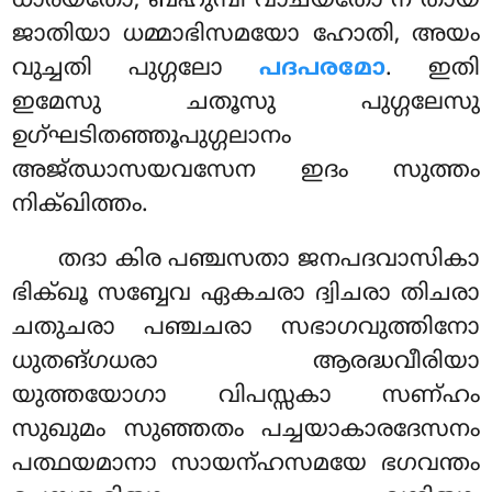
ധാരയതോ, ബഹുമ്പി വാചയതോ ന തായ
ജാതിയാ ധമ്മാഭിസമയോ ഹോതി, അയം
വുച്ചതി പുഗ്ഗലോ
പദപരമോ
. ഇതി
ഇമേസു ചതൂസു പുഗ്ഗലേസു
ഉഗ്ഘടിതഞ്ഞൂപുഗ്ഗലാനം
അജ്ഝാസയവസേന ഇദം സുത്തം
നിക്ഖിത്തം.
തദാ കിര പഞ്ചസതാ ജനപദവാസികാ
ഭിക്ഖൂ സബ്ബേവ ഏകചരാ ദ്വിചരാ തിചരാ
ചതുചരാ പഞ്ചചരാ സഭാഗവുത്തിനോ
ധുതങ്ഗധരാ ആരദ്ധവീരിയാ
യുത്തയോഗാ വിപസ്സകാ സണ്ഹം
സുഖുമം സുഞ്ഞതം പച്ചയാകാരദേസനം
പത്ഥയമാനാ സായന്ഹസമയേ ഭഗവന്തം