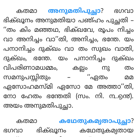
കതമാ
അനുമതിപുച്ഛാ
? ഭഗവാ
ഭിക്ഖൂനം അനുമതിയാ പഞ്ഹം പുച്ഛതി –
‘‘തം കിം മഞ്ഞഥ, ഭിക്ഖവേ, രൂപം നിച്ചം
വാ അനിച്ചം വാ’’തി, അനിച്ചം, ഭന്തേ. യം
പനാനിച്ചം ദുക്ഖം വാ തം സുഖം വാതി,
ദുക്ഖം, ഭന്തേ. യം പനാനിച്ചം ദുക്ഖം
വിപരിണാമധമ്മം, കല്ലം നു തം
സമനുപസ്സിതും – ‘‘ഏതം മമ
ഏസോഹമസ്മി ഏസോ മേ അത്താ’’തി,
നോ ഹേതം ഭന്തേതി (സം. നി. ൩.൭൯).
അയം അനുമതിപുച്ഛാ.
കതമാ
കഥേതുകമ്യതാപുച്ഛാ
?
ഭഗവാ ഭിക്ഖൂനം കഥേതുകമ്യതായ