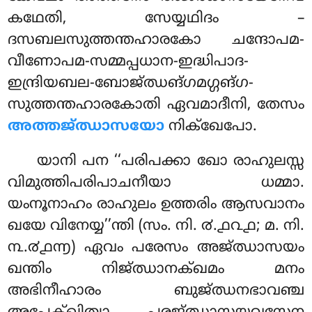
കഥേതി, സേയ്യഥിദം –
ദസബലസുത്തന്തഹാരകോ ചന്ദോപമ-
വീണോപമ-സമ്മപ്പധാന-ഇദ്ധിപാദ-
ഇന്ദ്രിയബല-ബോജ്ഝങ്ഗമഗ്ഗങ്ഗ-
സുത്തന്തഹാരകോതി ഏവമാദീനി, തേസം
അത്തജ്ഝാസയോ
നിക്ഖേപോ.
യാനി പന ‘‘പരിപക്കാ ഖോ രാഹുലസ്സ
വിമുത്തിപരിപാചനീയാ ധമ്മാ.
യംനൂനാഹം രാഹുലം ഉത്തരിം ആസവാനം
ഖയേ വിനേയ്യ’’ന്തി (സം. നി. ൪.൧൨൧; മ. നി.
൩.൪൧൬) ഏവം പരേസം അജ്ഝാസയം
ഖന്തിം നിജ്ഝാനക്ഖമം മനം
അഭിനീഹാരം ബുജ്ഝനഭാവഞ്ച