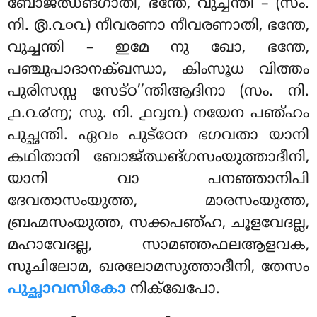
ബോജ്ഝങ്ഗാതി, ഭന്തേ, വുച്ചന്തി – (സം.
നി. ൫.൨൦൨) നീവരണാ നീവരണാതി, ഭന്തേ,
വുച്ചന്തി
– ഇമേ നു ഖോ, ഭന്തേ,
പഞ്ചുപാദാനക്ഖന്ധാ, കിംസൂധ വിത്തം
പുരിസസ്സ സേട്ഠ’’ന്തിആദിനാ (സം. നി.
൧.൨൪൬; സു. നി. ൧൮൩) നയേന പഞ്ഹം
പുച്ഛന്തി. ഏവം പുട്ഠേന ഭഗവതാ യാനി
കഥിതാനി ബോജ്ഝങ്ഗസംയുത്താദീനി,
യാനി വാ പനഞ്ഞാനിപി
ദേവതാസംയുത്ത, മാരസംയുത്ത,
ബ്രഹ്മസംയുത്ത, സക്കപഞ്ഹ, ചൂളവേദല്ല,
മഹാവേദല്ല, സാമഞ്ഞഫലആളവക,
സൂചിലോമ, ഖരലോമസുത്താദീനി, തേസം
പുച്ഛാവസികോ
നിക്ഖേപോ.