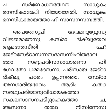
ച സമ്ബോധനത്ഥേന സാധുകം
മനസികാരേപി നിയോജേതി. സാധുകം
മനസികാരായത്താ ഹി സാസനസമ്പത്തി.
അപരേസുപി ദേവമനുസ്സേസു
വിജ്ജമാനേസു കസ്മാ ഭിക്ഖൂയേവ
ആമന്തേസീതി ചേ?
ജേട്ഠസേട്ഠാസന്നസദാസന്നിഹിതഭാവ
തോ. സബ്ബപരിസസാധാരണാ ഹി
ഭഗവതോ ധമ്മദേസനാ, പരിസായ ജേട്ഠാ
ഭിക്ഖൂ പഠമം ഉപ്പന്നത്താ, സേട്ഠാ
അനഗാരിയഭാവം ആദിം കത്വാ
സത്ഥുചരിയാനുവിധായകത്താ
സകലസാസനപടിഗ്ഗാഹകത്താ ച,
ആസന്നാ തത്ഥ നിസിന്നേസു