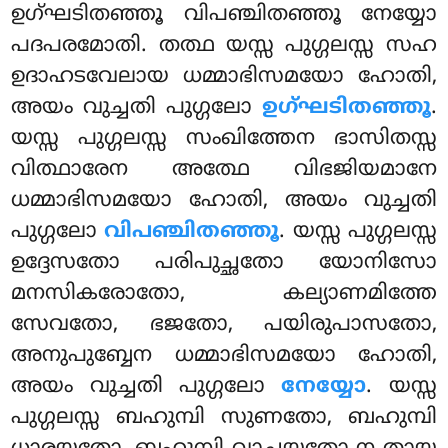
ഉഗ്ഘടിതഞ്ഞൂ വിപഞ്ചിതഞ്ഞൂ നേയ്യോ
പദപരമോതി. തത്ഥ യസ്സ പുഗ്ഗലസ്സ സഹ
ഉദാഹടവേലായ ധമ്മാഭിസമയോ ഹോതി,
അയം വുച്ചതി പുഗ്ഗലോ
ഉഗ്ഘടിതഞ്ഞൂ
.
യസ്സ പുഗ്ഗലസ്സ സംഖിത്തേന ഭാസിതസ്സ
വിത്ഥാരേന അത്ഥേ
വിഭജിയമാനേ
ധമ്മാഭിസമയോ ഹോതി, അയം വുച്ചതി
പുഗ്ഗലോ
വിപഞ്ചിതഞ്ഞൂ
. യസ്സ പുഗ്ഗലസ്സ
ഉദ്ദേസതോ പരിപുച്ഛതോ യോനിസോ
മനസികരോതോ, കല്യാണമിത്തേ
സേവതോ, ഭജതോ, പയിരുപാസതോ,
അനുപുബ്ബേന ധമ്മാഭിസമയോ ഹോതി,
അയം വുച്ചതി പുഗ്ഗലോ
നേയ്യോ
. യസ്സ
പുഗ്ഗലസ്സ ബഹുമ്പി സുണതോ, ബഹുമ്പി