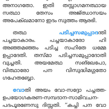
അനാഗതോ. ഇതി തസ്സാഗമനത്ഥായ
സത്ഥാ തേസം അജ്ഝാസയം
അപേക്ഖമാനോ ഇദം സുത്തം ആരഭി.
തത്ഥ
പടിച്ചസമുപ്പാദ
ന്തി
പച്ചയാകാരം. പച്ചയാകാരോ ഹി
അഞ്ഞമഞ്ഞം പടിച്ച സഹിതേ ധമ്മേ
ഉപ്പാദേതി. തസ്മാ പടിച്ചസമുപ്പാദോതി
വുച്ചതി. അയമേത്ഥ സങ്ഖേപോ,
വിത്ഥാരോ പന വിസുദ്ധിമഗ്ഗതോ
ഗഹേതബ്ബോ.
വോ
തി അയം വോ-സദ്ദോ പച്ചത്ത-
ഉപയോഗകരണ-സമ്പദാന-സാമിവചന-
പദപൂരണേസു ദിസ്സതി. ‘‘കച്ചി പന വോ