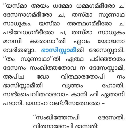
‘‘യസ്മാ അയം ധമ്മോ ധമ്മഗമ്ഭീരോ ച
ദേസനാഗമ്ഭീരോ ച, തസ്മാ സുണാഥ
സാധുകം. യസ്മാ അത്ഥഗമ്ഭീരോ ച
പടിവേധഗമ്ഭീരോ ച, തസ്മാ സാധുകം
മനസി കരോഥാ’’തി ഏവം യോജനാ
വേദിതബ്ബാ.
ഭാസിസ്സാമീ
തി ദേസേസ്സാമി.
‘‘തം സുണാഥാ’’തി ഏത്ഥ പടിഞ്ഞാതം
ദേസനം സംഖിത്തതോവ ന ദേസേസ്സാമി,
അപിച ഖോ വിത്ഥാരതോപി നം
ഭാസിസ്സാമീതി വുത്തം ഹോതി.
സങ്ഖേപവിത്ഥാരവാചകാനി ഹി ഏതാനി
പദാനി. യഥാഹ വങ്ഗീസത്ഥേരോ –
‘‘സംഖിത്തേനപി ദേസേതി,
വിത്ഥാരേനപി ഭാസതി;