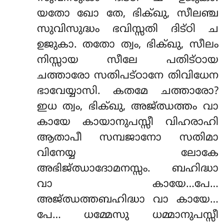
യതോ ഖോ തേ, ഭിക്ഖു, സീലഞ്ച
സുവിസുദ്ധം ഭവിസ്സതി ദിട്ഠി ച
ഉജുകാ. തതോ ത്വം, ഭിക്ഖു, സീലം
നിസ്സായ സീലേ പതിട്ഠായ
ചത്താരോ സതിപട്ഠാനേ തിവിധേന
ഭാവേയ്യാസി. കതമേ ചത്താരോ?
ഇധ
ത്വം, ഭിക്ഖു, അജ്ഝത്തം വാ
കായേ കായാനുപസ്സീ വിഹരാഹി
ആതാപീ സമ്പജാനോ സതിമാ
വിനേയ്യ ലോകേ
അഭിജ്ഝാദോമനസ്സം. ബഹിദ്ധാ
വാ കായേ…പേ…
അജ്ഝത്തബഹിദ്ധാ വാ കായേ…
പേ… ധമ്മേസു ധമ്മാനുപസ്സീ