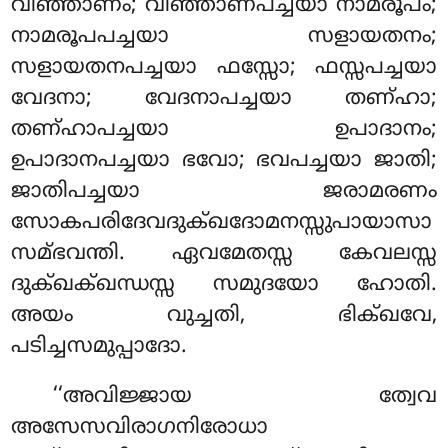
വിഞ്ഞാണം; വിഞ്ഞാണപച്ചയാ നാമരൂപം;
നാമരൂപപച്ചയാ സളായതനം;
സളായതനപച്ചയാ ഫസ്സോ; ഫസ്സപച്ചയാ
വേദനാ; വേദനാപച്ചയാ തണ്ഹാ;
തണ്ഹാപച്ചയാ ഉപാദാനം;
ഉപാദാനപച്ചയാ ഭവോ; ഭവപച്ചയാ ജാതി
;
ജാതിപച്ചയാ ജരാമരണം
സോകപരിദേവദുക്ഖദോമനസ്സുപായാസാ
സമ്ഭവന്തി. ഏവമേതസ്സ കേവലസ്സ
ദുക്ഖക്ഖന്ധസ്സ സമുദയോ ഹോതി.
അയം വുച്ചതി, ഭിക്ഖവേ,
പടിച്ചസമുപ്പാദോ.
‘‘അവിജ്ജായ
ത്വേവ
അസേസവിരാഗനിരോധാ