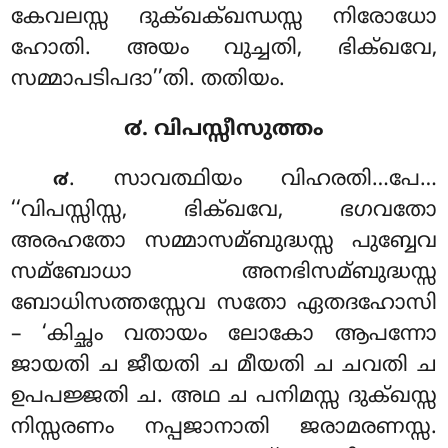
കേവലസ്സ ദുക്ഖക്ഖന്ധസ്സ നിരോധോ
ഹോതി. അയം വുച്ചതി, ഭിക്ഖവേ,
സമ്മാപടിപദാ’’തി. തതിയം.
൪. വിപസ്സീസുത്തം
. സാവത്ഥിയം വിഹരതി…പേ…
൪
‘‘വിപസ്സിസ്സ, ഭിക്ഖവേ, ഭഗവതോ
അരഹതോ സമ്മാസമ്ബുദ്ധസ്സ
പുബ്ബേവ
സമ്ബോധാ അനഭിസമ്ബുദ്ധസ്സ
ബോധിസത്തസ്സേവ സതോ ഏതദഹോസി
– ‘കിച്ഛം വതായം ലോകോ ആപന്നോ
ജായതി ച ജീയതി ച മീയതി ച ചവതി ച
ഉപപജ്ജതി ച. അഥ ച പനിമസ്സ ദുക്ഖസ്സ
നിസ്സരണം നപ്പജാനാതി ജരാമരണസ്സ.