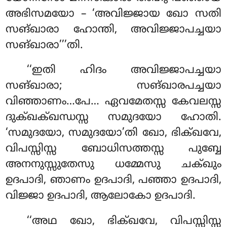
അഭിസമയോ – ‘അവിജ്ജായ ഖോ സതി
സങ്ഖാരാ ഹോന്തി, അവിജ്ജാപച്ചയാ
സങ്ഖാരാ’’’തി.
‘‘ഇതി ഹിദം അവിജ്ജാപച്ചയാ
സങ്ഖാരാ; സങ്ഖാരപച്ചയാ
വിഞ്ഞാണം…പേ… ഏവമേതസ്സ കേവലസ്സ
ദുക്ഖക്ഖന്ധസ്സ സമുദയോ ഹോതി.
‘സമുദയോ, സമുദയോ’തി ഖോ, ഭിക്ഖവേ,
വിപസ്സിസ്സ ബോധിസത്തസ്സ പുബ്ബേ
അനനുസ്സുതേസു ധമ്മേസു ചക്ഖും
ഉദപാദി, ഞാണം ഉദപാദി, പഞ്ഞാ ഉദപാദി,
വിജ്ജാ ഉദപാദി, ആലോകോ ഉദപാദി.
‘‘അഥ ഖോ, ഭിക്ഖവേ, വിപസ്സിസ്സ