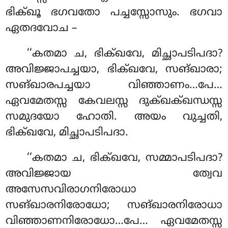
ഭിക്ഖൂ ഭഗവതോ പച്ചസ്സോസും. ഭഗവാ
ഏതദവോച –
‘‘കതമാ ച, ഭിക്ഖവേ, മിച്ഛാപടിപദാ?
അവിജ്ജാപച്ചയാ, ഭിക്ഖവേ, സങ്ഖാരാ;
സങ്ഖാരപച്ചയാ
വിഞ്ഞാണം…പേ…
ഏവമേതസ്സ കേവലസ്സ ദുക്ഖക്ഖന്ധസ്സ
സമുദയോ ഹോതി. അയം വുച്ചതി,
ഭിക്ഖവേ, മിച്ഛാപടിപദാ.
‘‘കതമാ
ച, ഭിക്ഖവേ, സമ്മാപടിപദാ?
അവിജ്ജായ ത്വേവ
അസേസവിരാഗനിരോധാ
സങ്ഖാരനിരോധോ; സങ്ഖാരനിരോധാ
വിഞ്ഞാണനിരോധോ…പേ… ഏവമേതസ്സ