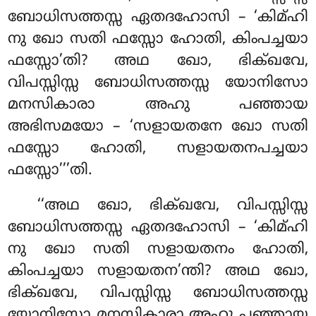
ബോധിസത്തസ്സ ഏതദഹോസി – ‘കിമ്ഹി
നു ഖോ സതി ഫസ്സോ ഹോതി, കിംപച്ചയാ
ഫസ്സോ’തി? അഥ ഖോ, ഭിക്ഖവേ,
വിപസ്സിസ്സ ബോധിസത്തസ്സ യോനിസോ
മനസികാരാ അഹു പഞ്ഞായ
അഭിസമയോ – ‘സളായതനേ ഖോ സതി
ഫസ്സോ ഹോതി, സളായതനപച്ചയാ
ഫസ്സോ’’’തി.
‘‘അഥ
ഖോ, ഭിക്ഖവേ, വിപസ്സിസ്സ
ബോധിസത്തസ്സ ഏതദഹോസി – ‘കിമ്ഹി
നു ഖോ സതി സളായതനം ഹോതി,
കിംപച്ചയാ സളായതന’ന്തി? അഥ ഖോ,
ഭിക്ഖവേ, വിപസ്സിസ്സ ബോധിസത്തസ്സ
യോനിസോ മനസികാരാ അഹു പഞ്ഞായ