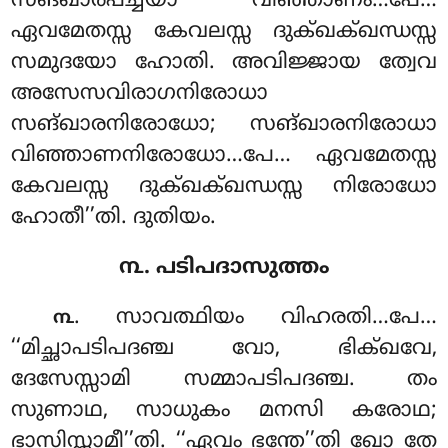
സങ്ഖാരപച്ചയാ വിഞ്ഞാണം…പേ…
ഏവമേതസ്സ കേവലസ്സ ദുക്ഖക്ഖന്ധസ്സ
സമുദയോ ഹോതി. അവിജ്ജായ ത്വേവ
അസേസവിരാഗനിരോധാ
സങ്ഖാരനിരോധോ; സങ്ഖാരനിരോധാ
വിഞ്ഞാണനിരോധോ…പേ… ഏവമേതസ്സ
കേവലസ്സ ദുക്ഖക്ഖന്ധസ്സ നിരോധോ
ഹോതീ’’തി. ദുതിയം.
൩. പടിപദാസുത്തം
. സാവത്ഥിയം വിഹരതി…പേ…
൩
‘‘മിച്ഛാപടിപദഞ്ച വോ, ഭിക്ഖവേ,
ദേസേസ്സാമി സമ്മാപടിപദഞ്ച. തം
സുണാഥ, സാധുകം മനസി കരോഥ;
ഭാസിസ്സാമീ’’തി. ‘‘ഏവം ഭന്തേ’’തി ഖോ തേ