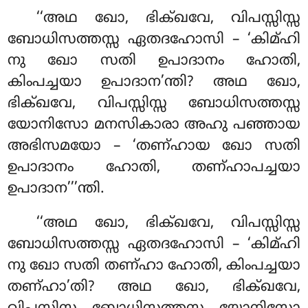
‘‘അഥ ഖോ, ഭിക്ഖവേ, വിപസ്സിസ്സ
ബോധിസത്തസ്സ ഏതദഹോസി – ‘കിമ്ഹി
നു ഖോ സതി ഉപാദാനം ഹോതി,
കിംപച്ചയാ ഉപാദാന’ന്തി? അഥ ഖോ,
ഭിക്ഖവേ, വിപസ്സിസ്സ ബോധിസത്തസ്സ
യോനിസോ മനസികാരാ
അഹു പഞ്ഞായ
അഭിസമയോ – ‘തണ്ഹായ ഖോ സതി
ഉപാദാനം
ഹോതി, തണ്ഹാപച്ചയാ
ഉപാദാന’’’ന്തി.
‘‘അഥ ഖോ, ഭിക്ഖവേ, വിപസ്സിസ്സ
ബോധിസത്തസ്സ ഏതദഹോസി – ‘കിമ്ഹി
നു ഖോ സതി തണ്ഹാ ഹോതി, കിംപച്ചയാ
തണ്ഹാ’തി? അഥ ഖോ, ഭിക്ഖവേ,