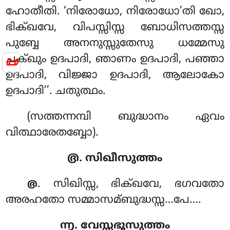
ഹോതീതി. ‘നിരോധോ, നിരോധോ’തി ഖോ,
ഭിക്ഖവേ, വിപസ്സിസ്സ ബോധിസത്തസ്സ
പുബ്ബേ അനനുസ്സുതേസു ധമ്മേസു
ചക്ഖും ഉദപാദി, ഞാണം ഉദപാദി, പഞ്ഞാ
📜
ഉദപാദി, വിജ്ജാ ഉദപാദി, ആലോകോ
ഉദപാദി’’. ചതുത്ഥം.
(സത്തന്നമ്പി ബുദ്ധാനം ഏവം
വിത്ഥാരേതബ്ബോ).
൫. സിഖീസുത്തം
. സിഖിസ്സ
, ഭിക്ഖവേ, ഭഗവതോ
൫
അരഹതോ സമ്മാസമ്ബുദ്ധസ്സ…പേ….
൬. വേസ്സഭൂസുത്തം