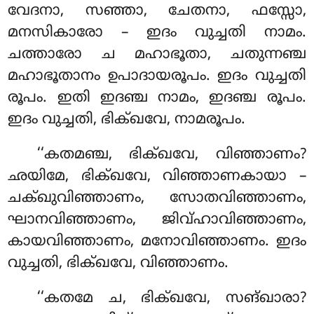
വേദനാ, സഞ്ഞാ, ചേതനാ, ഫസ്സോ,
മനസികാരോ – ഇദം വുച്ചതി നാമം.
ചത്താരോ ച
മഹാഭൂതാ, ചതുന്നഞ്ച
മഹാഭൂതാനം ഉപാദായരൂപം. ഇദം വുച്ചതി
രൂപം. ഇതി ഇദഞ്ച നാമം, ഇദഞ്ച രൂപം.
ഇദം വുച്ചതി, ഭിക്ഖവേ, നാമരൂപം.
‘‘കതമഞ്ച, ഭിക്ഖവേ, വിഞ്ഞാണം?
ഛയിമേ, ഭിക്ഖവേ, വിഞ്ഞാണകായാ –
ചക്ഖുവിഞ്ഞാണം, സോതവിഞ്ഞാണം,
ഘാനവിഞ്ഞാണം, ജിവ്ഹാവിഞ്ഞാണം,
കായവിഞ്ഞാണം, മനോവിഞ്ഞാണം. ഇദം
വുച്ചതി, ഭിക്ഖവേ, വിഞ്ഞാണം.
‘‘കതമേ ച, ഭിക്ഖവേ, സങ്ഖാരാ?