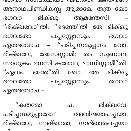
ഭഗവാ സാവത്ഥിയം വിഹരതി ജേതവനേ
അനാഥപിണ്ഡികസ്സ ആരാമേ. തത്ര ഖോ
ഭഗവാ ഭിക്ഖൂ ആമന്തേസി –
‘‘ഭിക്ഖവോ’’തി. ‘‘ഭദന്തേ’’തി തേ ഭിക്ഖൂ
ഭഗവതോ പച്ചസ്സോസും. ഭഗവാ
ഏതദവോച – ‘‘പടിച്ചസമുപ്പാദം വോ,
ഭിക്ഖവേ, ദേസേസ്സാമി; തം സുണാഥ,
സാധുകം മനസി കരോഥ; ഭാസിസ്സാമീ’’തി.
‘‘ഏവം, ഭന്തേ’’തി ഖോ തേ ഭിക്ഖൂ
ഭഗവതോ പച്ചസ്സോസും. ഭഗവാ
ഏതദവോച –
‘‘കതമോ
ച, ഭിക്ഖവേ,
പടിച്ചസമുപ്പാദോ? അവിജ്ജാപച്ചയാ,
ഭിക്ഖവേ, സങ്ഖാരാ; സങ്ഖാരപച്ചയാ