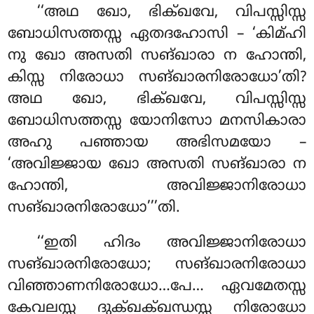
‘‘അഥ
ഖോ, ഭിക്ഖവേ, വിപസ്സിസ്സ
ബോധിസത്തസ്സ ഏതദഹോസി – ‘കിമ്ഹി
നു ഖോ അസതി സങ്ഖാരാ ന ഹോന്തി,
കിസ്സ നിരോധാ സങ്ഖാരനിരോധോ’തി
?
അഥ ഖോ, ഭിക്ഖവേ, വിപസ്സിസ്സ
ബോധിസത്തസ്സ യോനിസോ മനസികാരാ
അഹു പഞ്ഞായ അഭിസമയോ –
‘അവിജ്ജായ ഖോ അസതി സങ്ഖാരാ ന
ഹോന്തി, അവിജ്ജാനിരോധാ
സങ്ഖാരനിരോധോ’’’തി.
‘‘ഇതി ഹിദം അവിജ്ജാനിരോധാ
സങ്ഖാരനിരോധോ; സങ്ഖാരനിരോധാ
വിഞ്ഞാണനിരോധോ…പേ… ഏവമേതസ്സ
കേവലസ്സ ദുക്ഖക്ഖന്ധസ്സ നിരോധോ