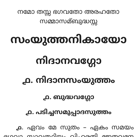
നമോ തസ്സ ഭഗവതോ അരഹതോ
സമ്മാസമ്ബുദ്ധസ്സ
സംയുത്തനികായോ
നിദാനവഗ്ഗോ
൧. നിദാനസംയുത്തം
൧. ബുദ്ധവഗ്ഗോ
൧. പടിച്ചസമുപ്പാദസുത്തം
. ഏവം
മേ സുതം – ഏകം സമയം
൧