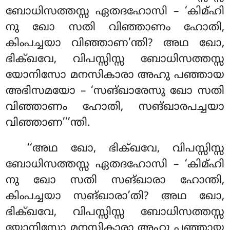
ബോധിസത്തസ്സ ഏതദഹോസി – ‘കിമ്ഹി
നു ഖോ സതി വിഞ്ഞാണം ഹോതി,
കിംപച്ചയാ വിഞ്ഞാണ’ന്തി? അഥ ഖോ,
ഭിക്ഖവേ, വിപസ്സിസ്സ ബോധിസത്തസ്സ
യോനിസോ മനസികാരാ അഹു പഞ്ഞായ
അഭിസമയോ – ‘സങ്ഖാരേസു ഖോ സതി
വിഞ്ഞാണം ഹോതി, സങ്ഖാരപച്ചയാ
വിഞ്ഞാണ’’’ന്തി.
‘‘അഥ ഖോ, ഭിക്ഖവേ, വിപസ്സിസ്സ
ബോധിസത്തസ്സ ഏതദഹോസി
– ‘കിമ്ഹി
നു ഖോ സതി സങ്ഖാരാ ഹോന്തി,
കിംപച്ചയാ സങ്ഖാരാ’തി? അഥ ഖോ,
ഭിക്ഖവേ, വിപസ്സിസ്സ ബോധിസത്തസ്സ
യോനിസോ മനസികാരാ അഹു പഞ്ഞായ