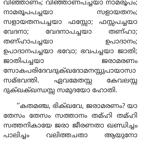
വിഞ്ഞാണം; വിഞ്ഞാണപച്ചയാ നാമരൂപം;
നാമരൂപപച്ചയാ സളായതനം;
സളായതനപച്ചയാ ഫസ്സോ; ഫസ്സപച്ചയാ
വേദനാ; വേദനാപച്ചയാ തണ്ഹാ;
തണ്ഹാപച്ചയാ ഉപാദാനം;
ഉപാദാനപച്ചയാ ഭവോ; ഭവപച്ചയാ ജാതി
;
ജാതിപച്ചയാ ജരാമരണം
സോകപരിദേവദുക്ഖദോമനസ്സുപായാസാ
സമ്ഭവന്തി. ഏവമേതസ്സ കേവലസ്സ
ദുക്ഖക്ഖന്ധസ്സ സമുദയോ ഹോതി.
‘‘കതമഞ്ച, ഭിക്ഖവേ, ജരാമരണം? യാ
തേസം തേസം സത്താനം തമ്ഹി തമ്ഹി
സത്തനികായേ ജരാ ജീരണതാ ഖണ്ഡിച്ചം
പാലിച്ചം വലിത്തചതാ ആയുനോ