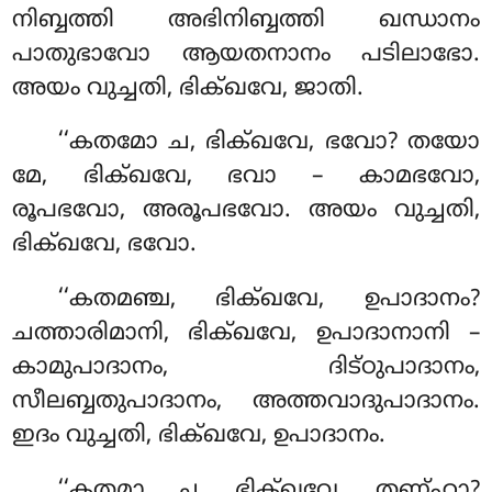
നിബ്ബത്തി അഭിനിബ്ബത്തി ഖന്ധാനം
പാതുഭാവോ ആയതനാനം പടിലാഭോ.
അയം വുച്ചതി, ഭിക്ഖവേ, ജാതി.
‘‘കതമോ
ച, ഭിക്ഖവേ, ഭവോ? തയോ
മേ, ഭിക്ഖവേ, ഭവാ – കാമഭവോ,
രൂപഭവോ, അരൂപഭവോ. അയം വുച്ചതി,
ഭിക്ഖവേ, ഭവോ.
‘‘കതമഞ്ച, ഭിക്ഖവേ, ഉപാദാനം?
ചത്താരിമാനി, ഭിക്ഖവേ, ഉപാദാനാനി –
കാമുപാദാനം, ദിട്ഠുപാദാനം,
സീലബ്ബതുപാദാനം, അത്തവാദുപാദാനം.
ഇദം വുച്ചതി, ഭിക്ഖവേ, ഉപാദാനം.
‘‘കതമാ ച, ഭിക്ഖവേ, തണ്ഹാ?