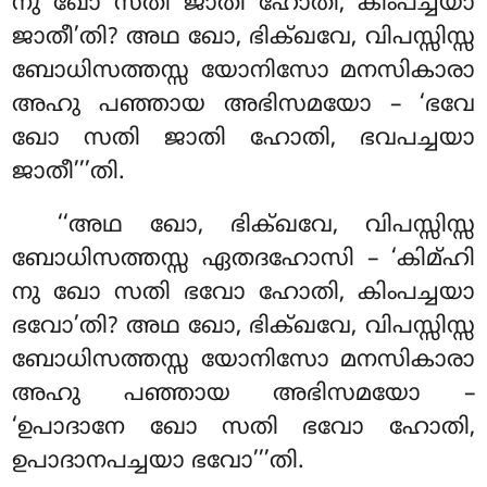
നു ഖോ സതി ജാതി ഹോതി, കിംപച്ചയാ
ജാതീ’തി? അഥ ഖോ, ഭിക്ഖവേ, വിപസ്സിസ്സ
ബോധിസത്തസ്സ യോനിസോ മനസികാരാ
അഹു പഞ്ഞായ അഭിസമയോ – ‘ഭവേ
ഖോ സതി ജാതി ഹോതി, ഭവപച്ചയാ
ജാതീ’’’തി.
‘‘അഥ ഖോ, ഭിക്ഖവേ, വിപസ്സിസ്സ
ബോധിസത്തസ്സ ഏതദഹോസി – ‘കിമ്ഹി
നു ഖോ സതി ഭവോ ഹോതി, കിംപച്ചയാ
ഭവോ’തി? അഥ ഖോ, ഭിക്ഖവേ, വിപസ്സിസ്സ
ബോധിസത്തസ്സ യോനിസോ മനസികാരാ
അഹു പഞ്ഞായ അഭിസമയോ –
‘ഉപാദാനേ ഖോ സതി ഭവോ ഹോതി,
ഉപാദാനപച്ചയാ ഭവോ’’’തി.