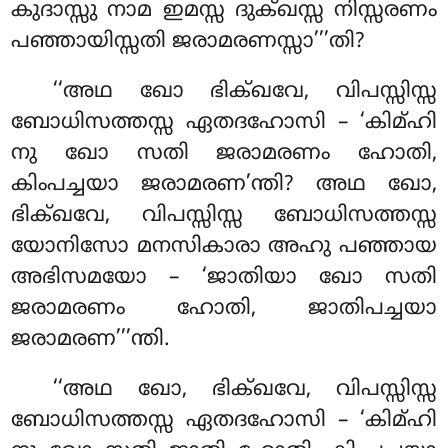
കുദാസ്സു നാമ ഇമസ്സ ദുക്ഖസ്സ നിസ്സരണം
പഞ്ഞായിസ്സതി ജരാമരണസ്സാ’’’തി?
‘‘അഥ ഖോ ഭിക്ഖവേ, വിപസ്സിസ്സ
ബോധിസത്തസ്സ ഏതദഹോസി – ‘കിമ്ഹി
നു ഖോ സതി ജരാമരണം ഹോതി,
കിംപച്ചയാ ജരാമരണ’ന്തി? അഥ ഖോ,
ഭിക്ഖവേ, വിപസ്സിസ്സ ബോധിസത്തസ്സ
യോനിസോ മനസികാരാ അഹു പഞ്ഞായ
അഭിസമയോ – ‘ജാതിയാ ഖോ സതി
ജരാമരണം ഹോതി, ജാതിപച്ചയാ
ജരാമരണ’’’ന്തി.
‘‘അഥ
ഖോ, ഭിക്ഖവേ, വിപസ്സിസ്സ
ബോധിസത്തസ്സ ഏതദഹോസി – ‘കിമ്ഹി