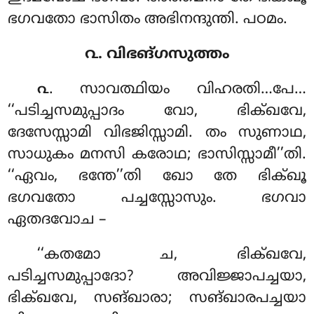
ഭഗവതോ ഭാസിതം അഭിനന്ദുന്തി. പഠമം.
൨. വിഭങ്ഗസുത്തം
. സാവത്ഥിയം വിഹരതി…പേ…
൨
‘‘പടിച്ചസമുപ്പാദം വോ, ഭിക്ഖവേ,
ദേസേസ്സാമി വിഭജിസ്സാമി. തം സുണാഥ,
സാധുകം മനസി കരോഥ; ഭാസിസ്സാമീ’’തി.
‘‘ഏവം, ഭന്തേ’’തി ഖോ തേ ഭിക്ഖൂ
ഭഗവതോ പച്ചസ്സോസും. ഭഗവാ
ഏതദവോച –
‘‘കതമോ ച, ഭിക്ഖവേ,
പടിച്ചസമുപ്പാദോ? അവിജ്ജാപച്ചയാ,
ഭിക്ഖവേ, സങ്ഖാരാ; സങ്ഖാരപച്ചയാ