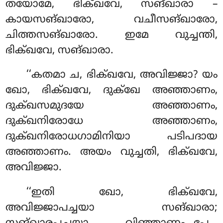
തയോമേ, ഭിക്ഖവേ, സങ്ഖാരാ –
കായസങ്ഖാരോ, വചീസങ്ഖാരോ,
ചിത്തസങ്ഖാരോ. ഇമേ വുച്ചന്തി,
ഭിക്ഖവേ, സങ്ഖാരാ.
‘‘കതമാ
ച, ഭിക്ഖവേ, അവിജ്ജാ? യം
ഖോ, ഭിക്ഖവേ, ദുക്ഖേ അഞ്ഞാണം,
ദുക്ഖസമുദയേ അഞ്ഞാണം,
ദുക്ഖനിരോധേ അഞ്ഞാണം,
ദുക്ഖനിരോധഗാമിനിയാ പടിപദായ
അഞ്ഞാണം. അയം വുച്ചതി, ഭിക്ഖവേ,
അവിജ്ജാ.
‘‘ഇതി
ഖോ, ഭിക്ഖവേ,
അവിജ്ജാപച്ചയാ സങ്ഖാരാ;