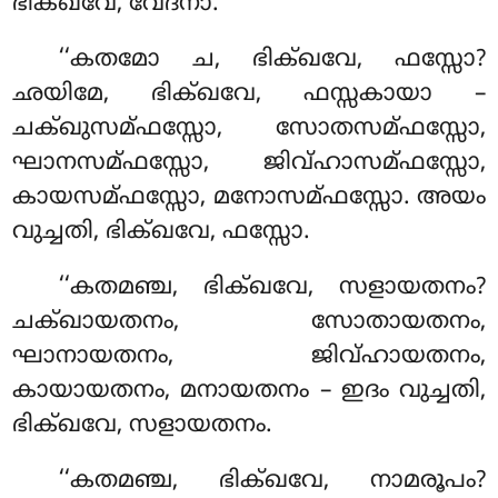
ഭിക്ഖവേ, വേദനാ.
‘‘കതമോ ച, ഭിക്ഖവേ, ഫസ്സോ?
ഛയിമേ, ഭിക്ഖവേ, ഫസ്സകായാ –
ചക്ഖുസമ്ഫസ്സോ, സോതസമ്ഫസ്സോ,
ഘാനസമ്ഫസ്സോ, ജിവ്ഹാസമ്ഫസ്സോ,
കായസമ്ഫസ്സോ, മനോസമ്ഫസ്സോ. അയം
വുച്ചതി, ഭിക്ഖവേ, ഫസ്സോ.
‘‘കതമഞ്ച, ഭിക്ഖവേ, സളായതനം?
ചക്ഖായതനം, സോതായതനം,
ഘാനായതനം, ജിവ്ഹായതനം,
കായായതനം, മനായതനം – ഇദം വുച്ചതി,
ഭിക്ഖവേ, സളായതനം.
‘‘കതമഞ്ച
, ഭിക്ഖവേ, നാമരൂപം?