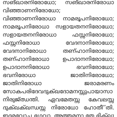
സങ്ഖാരനിരോധോ; സങ്ഖാരനിരോധാ
വിഞ്ഞാണനിരോധോ;
വിഞ്ഞാണനിരോധാ നാമരൂപനിരോധോ;
നാമരൂപനിരോധാ സളായതനനിരോധോ;
സളായതനനിരോധാ ഫസ്സനിരോധോ;
ഫസ്സനിരോധാ വേദനാനിരോധോ;
വേദനാനിരോധാ തണ്ഹാനിരോധോ;
തണ്ഹാനിരോധാ ഉപാദാനനിരോധോ;
ഉപാദാനനിരോധാ ഭവനിരോധോ;
ഭവനിരോധാ ജാതിനിരോധോ;
ജാതിനിരോധാ ജരാമരണം
സോകപരിദേവദുക്ഖദോമനസ്സുപായാസാ
നിരുജ്ഝന്തി. ഏവമേതസ്സ കേവലസ്സ
ദുക്ഖക്ഖന്ധസ്സ നിരോധോ ഹോതീ’’തി.
ഇദമവോച ഭഗവാ. അത്തമനാ തേ ഭിക്ഖൂ