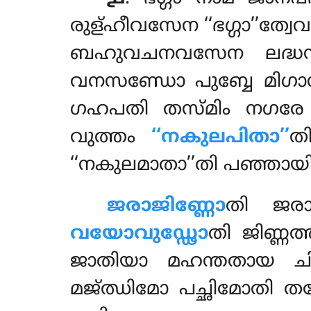
രുള്ഹീവസേന ‘‘ഭഗ്ഗാ’’ത്വേ
ബഹുവചനവസേന ലദ്ധന
വനസണ്ഡോ പുബ്ബേ മിഗാ
ഗഹപതി തസ്മിം നഗരേ ‘
വുത്തം
‘‘നകുലപിതാ’’
ത
‘‘നകുലമാതാ’’തി പഞ്ഞായി
ജരാജിണ്ണോ
തി
ജര
വയോവുഡ്ഢോ
തി ജിണ്ണത
ജാതിയാ മഹന്തതായ 
മജ്ഝിമോ പച്ഛിമോതി ത