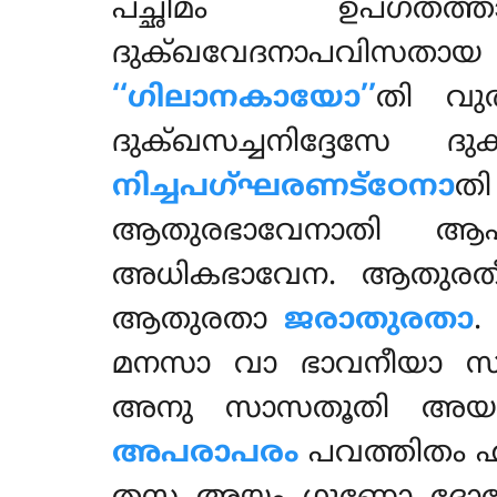
പച്ഛിമം ഉപഗ
ദുക്ഖവേദനാപവിസതാ
‘‘ഗിലാനകായോ’’
തി വു
ദുക്ഖസച്ചനിദ്ദേസേ 
നിച്ചപഗ്ഘരണട്ഠേനാ
ത
ആതുരഭാവേനാതി
അധികഭാവേന. ആതുരതീ
ആതുരതാ
ജരാതുരതാ
.
മനസാ വാ ഭാവനീയാ സ
അനു സാസതൂതി അയ
അപരാപരം
പവത്തിതം 