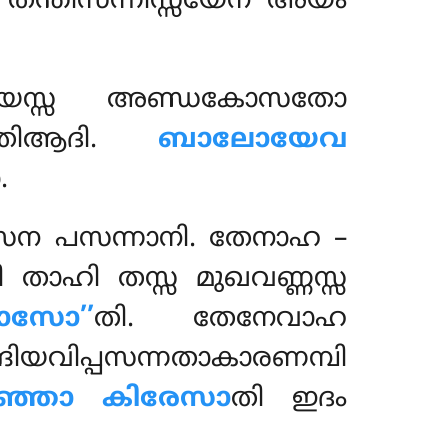
 തന്തിസന്നിസ്സയേന അയം
യസ്സ അണ്ഡകോസതോ
തിആദി.
ബാലോയേവ
.
േന പസന്നാനി. തേനാഹ –
ി താഹി തസ്സ മുഖവണ്ണസ്സ
ദോസോ’’
തി. തേനേവാഹ
വിപ്പസന്നതാകാരണമ്പി
പഞ്ഞാ കിരേസാ
തി ഇദം