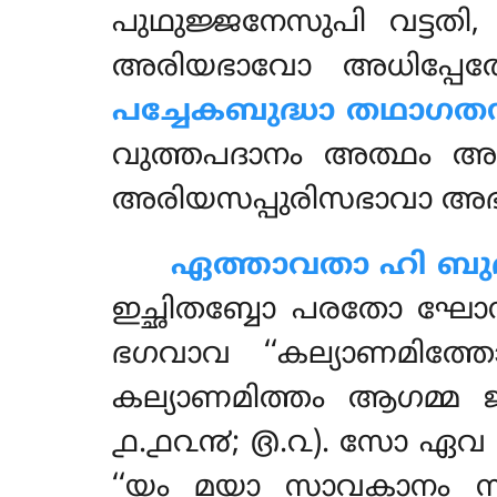
പുഥുജ്ജനേസുപി വട്ടത
അരിയഭാവോ അധിപ്പേ
പച്ചേകബുദ്ധാ തഥാഗത
വുത്തപദാനം അത്ഥം അസ
അരിയസപ്പുരിസഭാവാ അഭ
ഏത്താവതാ ഹി ബു
ഇച്ഛിതബ്ബോ പരതോ ഘോസ
ഭഗവാവ ‘‘കല്യാണമിത്ത
കല്യാണമിത്തം ആഗമ്മ ജാ
൧.൧൨൯; ൫.൨). സോ ഏവ ച
‘‘യം മയാ സാവകാനം സ