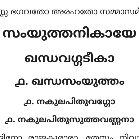
്സ ഭഗവതോ അരഹതോ സമ്മാസമ്ബ
സംയുത്തനികായേ
ഖന്ധവഗ്ഗടീകാ
൧. ഖന്ധസംയുത്തം
൧. നകുലപിതുവഗ്ഗോ
൧. നകുലപിതുസുത്തവണ്ണനാ
ദിനോ രാജകുമാരാ. തേസം ന