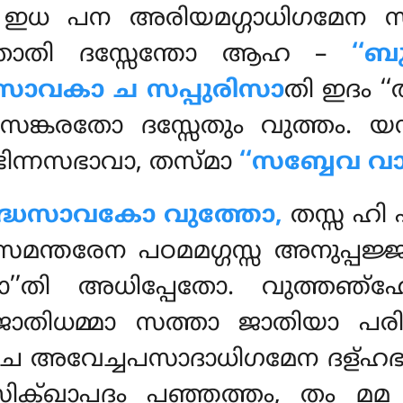
ി, ഇധ പന അരിയമഗ്ഗാധിഗമേന
തോതി ദസ്സേന്തോ ആഹ –
‘‘ബ
സാവകാ ച സപ്പുരിസാ
തി ഇദം ‘
ങ്കരതോ ദസ്സേതും വുത്തം. യ
ിന്നസഭാവാ, തസ്മാ
‘‘സബ്ബേവ വാ
ദ്ധസാവകോ വുത്തോ,
തസ്സ ഹി
മന്തരേന പഠമമഗ്ഗസ്സ അനുപ്പ
ോ’’തി അധിപ്പേതോ. വുത്തഞ്ഹ
തിധമ്മാ സത്താ ജാതിയാ പരിമുച
 അവേച്ചപസാദാധിഗമേന ദള്ഹഭത്ത
ിക്ഖാപദം പഞ്ഞത്തം, തം മ