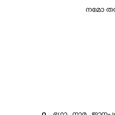
നമോ തസ
൧
. ഭഗ്ഗാ
നാമ ജാനപ