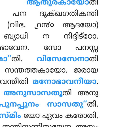
തോ. ആതുരകായോ
തി
 പന ദുക്ഖഗതികന്തി
(വിഭ. ൧൯൦ ആദയോ)
്യാധി ന നിദ്ദിട്ഠോ.
ഭാവേന. സോ പനസ്സ
’’
തി.
വിസേസേനാ
തി
 സന്തത്തകായോ. ജരായ
േന്തീതി
മനോഭാവനീയാ
.
. അനുസാസതൂ
തി അനു
‘‘പുനപ്പുനം സാസതൂ’’
തി.
്മിം
യോ ഏവം കരോതി,