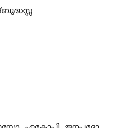
ുദ്ധസ്സ
ിവാസോ ഏകോപി ജനപദോ