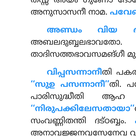
തസ്സ അയം ഗുണോ ദോ
അനുസാസനീ നാമ.
പവേ
അണ്ഡം വിയ 
അബലദുബ്ബലഭാവത
താദിസത്തഭാവസമങ്ഗീ മുഹ
വിപ്പസന്നാനീ
തി പകത
‘‘സുഉ പസന്നാനീ’’
തി. പ
പാരിസുദ്ധീതി 
‘‘നിരുപക്കിലേസതായാ’’
സംവണ്ണിതന്തി ദട്ഠബ്ബം.
അനാവജ്ജനവസേനേവ വുത