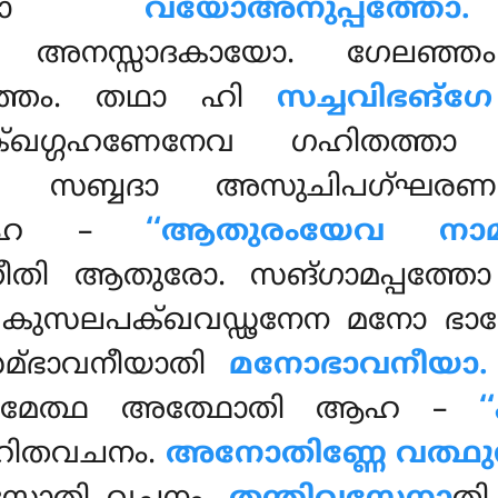
തത്താ
വയോഅനുപ്പത്
യ അനസ്സാദകായോ. ഗേലഞ്ഞം
ത്തം. തഥാ ഹി
സച്ചവിഭങ്ഗേ
ദുക്ഖഗ്ഗഹണേനേവ ഗഹിതത്താ ബ
ി സബ്ബദാ അസുചിപഗ്ഘരണ
 ആഹ –
‘‘ആതുരംയേവ നാമാ
തി ആതുരോ. സങ്ഗാമപ്പത്തോ
 കുസലപക്ഖവഡ്ഢനേന മനോ ഭാവ
മ്ഭാവനീയാതി
മനോഭാവനീയാ
മേത്ഥ അത്ഥോതി ആഹ –
ഹിതവചനം.
അനോതിണ്ണേ വത്ഥുസ