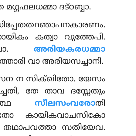
മഗ്ഗഫലധമ്മാ ദട്ഠബ്ബാ.
ിപ്പേതത്ഥഞാപനകാരണം.
ായികം കത്വാ
വുത്തേപി.
ം വാ.
അരിയകരധമ്മാ
ത്താരി വാ അരിയസച്ചാനി.
േന ന സിക്ഖിതോ. യേസം
ചതി, തേ താവ ദസ്സേതും
 തത്ഥ
സീലസംവരോ
തി
ഥതോ കായികവാചസികോ
 ച തഥാപവത്താ സതിയേവ.