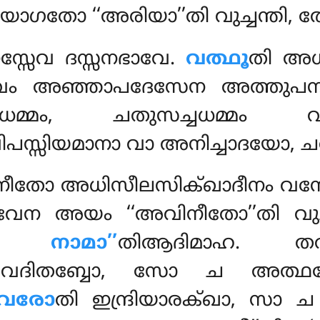
ഗതോ ‘‘അരിയാ’’തി വുച്ചന്തി, തേ 
്സേവ ദസ്സനഭാവേ.
വത്ഥൂ
തി അധ
ം അഞ്ഞാപദേസേന അത്തുപന
രധമ്മം, ചതുസച്ചധമ്മ
ിപസ്സിയമാനാ വാ അനിച്ചാദയോ, ച
നീതോ അധിസീലസിക്ഖാദീനം വസ
ന അയം ‘‘അവിനീതോ’’തി വുച്
 നാമാ’’
തിആദിമാഹ.
വേദിതബ്ബോ, സോ ച അത്
ംവരോ
തി ഇന്ദ്രിയാരക്ഖാ, സാ