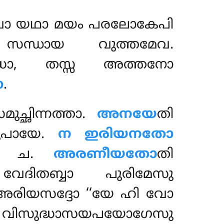
ഗവാ യഥാ മയം പരലോകേപി
 സന്ധായ വുത്തമേവ.
്ധാ, തസ്സ അത്തനോ
ോ
.
ുച്ഛിന്നത്താ.
അനയേ
തി
പായേ.
ന ഇരിയനതോ
യേ ച.
അരണീയതോ
തി
വേദിതബ്ബാ പുരിമേസു
അരിയസദ്ദോ ‘‘യേ ഹി വോ
൩൫) വിസുദ്ധാസയപയോഗേസു