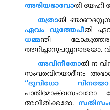
അരിയഭാവോ
തി യേഹി യോ
തത്രാ
തി ഞാണദസ്സനസ
ഏവം വുത്തേപീ
തി ഏവ
ധമ്മ
ന്തി ലോകുത്ത
അനിച്ചാനുപസ്സനാദയോ, വ
അവിനീതോ
തി
ന വി
സംവരവിനയാദീനം അഭാവേ
‘‘ദുവിധോ വിനയോ
പാതിമോക്ഖസംവരോ 
അവീതിക്കമോ.
സതിസ