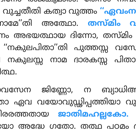
വ വുച്ചതീതി കത്വാ വുത്തം
‘‘ഏവംന
ാമേ’’തി അത്ഥോ.
തസ്മിം 
നം അഭയത്ഥായ ദിന്നോ, തസ്മ
‘നകുലപിതാ’’തി പുത്തസ്സ വസ
ി നകുലസ്സ നാമ ദാരകസ്സ പിതാ
ത്ഥ.
ാവസേന ജിണ്ണോ, ന ബ്യാധി
്താ ഏവ വയോവുഡ്ഢിപ്പത്തിയാ വു
ചിരരത്തതായ
ജാതിമഹല്ലകോ.
യോ അദ്ധേ ഗതോ. തത്ഥ പഠമം ദു