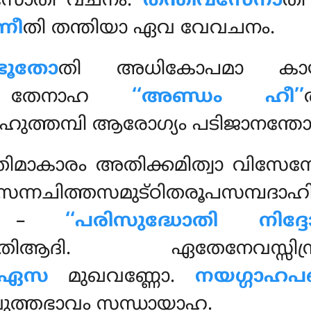
സോതി വചനം.
തന്തിവസേനാ
തി
ണീ
തി തന്തിയാ ഏവ വേവചനം.
ഭൂതോ
തി അധികോപമാ കാ
ോ. തേനാഹ
‘‘അണ്ഡം ഹീ’’
ുത്തമ്പി ആരോഗ്യം പടിജാനന്തോ
ിമാകാരം അതിക്കമിത്വാ വിസേസ
സന്നചിത്തസമുട്ഠിതരൂപസമ്പദാഹ
ആഹ –
‘‘പരിസുദ്ധോതി നിദ്
തിആദി. ഏതേനേവസ്സിന്ദ്രിയ
ഏസ
മുഖവണ്ണോ.
നയഗ്ഗാഹ
്തഭാവം സന്ധായാഹ.