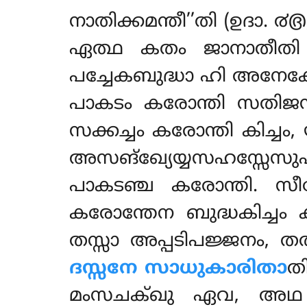
നാതിക്കമന്തീ’’തി (ഉദാ. 
ഏത്ഥ കതം ജാനാതീതി
പച്ചേകബുദ്ധാ ഹി അനേക
പാകടം കരോന്തി സതിജന
സക്കച്ചം കരോന്തി കിച്ച
അസങ്ഖ്യേയ്യസഹസ്സേസു
പാകടഞ്ച കരോന്തി. സ
കരോന്തേന ബുദ്ധകിച്ചം
തസ്സാ അപ്പടിപജ്ജനം,
ദസ്സനേ സാധുകാരിതാ
ത
മംസചക്ഖു ഏവ, അഥ