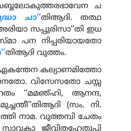
 സബ്ബലോകുത്തരഭാവേന ച
ുദ്ധാ ചാ’’
തിആദി. തത്ഥ
‘അരിയാ സപ്പുരിസാ’’തി ഇധ
സ്മാ പന നിപ്പരിയായതോ
’’
തിആദി വുത്തം.
 ഏകന്തേന കല്യാണമിത്തോ
ജ്ജനതോ. വിസേസതോ ചസ്സ
േതം ‘‘മമഞ്ഹി, ആനന്ദ,
്ചന്തീ’’തിആദി (സം. നി.
ി നാമ. വുത്തമ്പി ചേതം
മ സാവകാ ജീവിതഹേതുപി