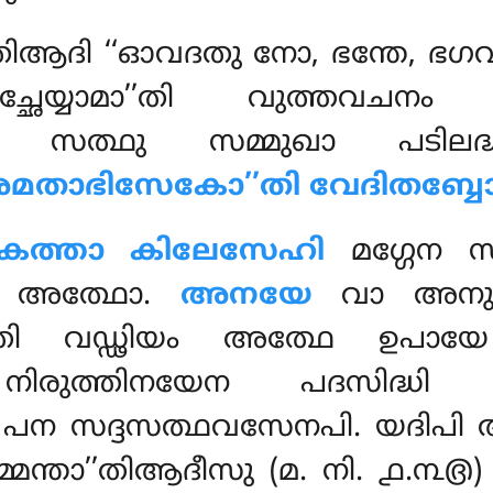
തിആദി ‘‘ഓവദതു നോ, ഭന്തേ, ഭ
ഛേയ്യാമാ’’തി വുത്തവചനം
സത്ഥു സമ്മുഖാ പടിലദ
അമതാഭിസേകോ’’തി വേദിതബ്ബ
ത്താ കിലേസേഹി
മഗ്ഗേന സമ
തി അത്ഥോ.
അനയേ
വാ അനു
തി വഡ്ഢിയം അത്ഥേ ഉപാ
നിരുത്തിനയേന പദസിദ്ധി 
േ
പന സദ്ദസത്ഥവസേനപി. യദിപി 
മന്താ’’തിആദീസു (മ. നി. ൧.