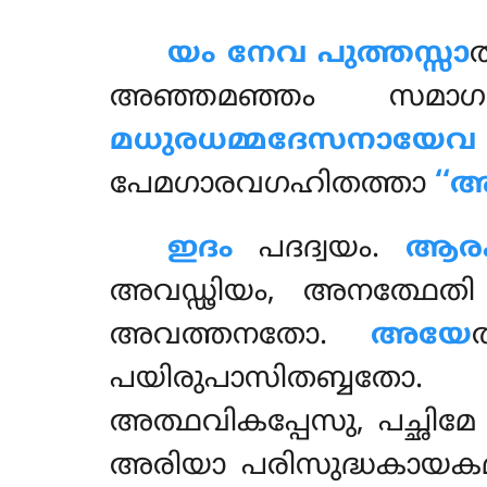
യം നേവ പുത്തസ്സാ
അഞ്ഞമഞ്ഞം സമാഗച്
മധുരധമ്മദേസനായേവ
പേമഗാരവഗഹിതത്താ
‘‘
ഇദം
പദദ്വയം.
ആരക
അവഡ്ഢിയം, അനത്ഥേ
അവത്തനതോ.
അയേ
പയിരുപാസിതബ്ബതോ. 
അത്ഥവികപ്പേസു
, പച്ഛിമ
അരിയാ പരിസുദ്ധകായകമ്