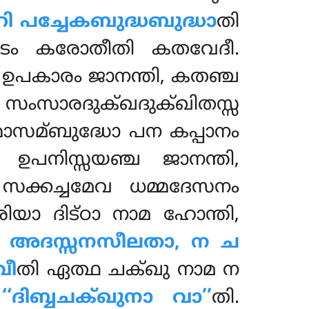
 പച്ചേകബുദ്ധബുദ്ധാ
തി
ടം കരോതീതി കതവേദീ.
ഉപകാരം ജാനന്തി, കതഞ്ച
സംസാരദുക്ഖദുക്ഖിതസ്സ
്മാസമ്ബുദ്ധോ പന കപ്പാനം
ഉപനിസ്സയഞ്ച ജാനന്തി,
ക്കച്ചമേവ ധമ്മദേസനം
യാ ദിട്ഠാ നാമ ഹോന്തി,
 അദസ്സനസീലതാ, ന ച
വീ
തി ഏത്ഥ ചക്ഖു നാമ ന
ഹ
‘‘ദിബ്ബചക്ഖുനാ വാ’’
തി.