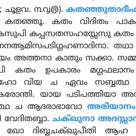
൪൫; ചൂളവ. ൩൮൫).
കതഞ്ഞുതാദീഹി
 കതഞ്ഞൂ. കതം വിദിതം പാക
േസുപി കപ്പസതസഹസ്സേസു കതം 
നആമിസപടിഗ്ഗഹണാദിനാ. തഥാ 
ം, യം അത്തനാ കാതും സക്കാ. സമ
പി കതം ഉപകാരം മഗ്ഗഫലാനം 
ീഹോ വിയ ച ഏവം സബ്ബത്ഥ സ
 കരോന്തി. യായ പടിപത്തിയാ അരി
 തത്ഥ ച ആദരാഭാവോ
അരിയാനം
ി വേദിതബ്ബാ.
ചക്ഖുനാ അദസ്സാ
 ഖോ ദിബ്ബചക്ഖുപീതി ആ