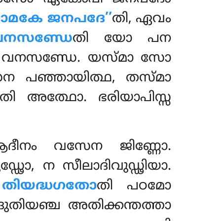
ാമകേ ജനപദേ’’
തി, ഏവം
വനസണ്ഡേ
തി യോ പന
ിം വനസണ്ഡേ. യസ്മാ സോ
േന പഞ്ഞായിത്ഥ, തസ്മാ
തി അത്ഥോ. ഭരിയാപിസ്സ
ആദീനം വസേന ജിണ്ണോ.
ഡ്ഢോ, ന സീലാദിവുഡ്ഢിയാ.
 തിയദ്ധഗതോ
തി പഠമോ
തിയഞ്ച അതിക്കന്തത്താ