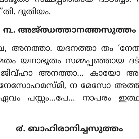
തി. ദുതിയം.
൩. അജ്ഝത്താനത്തസുത്തം
്ഖവേ, അനത്താ. യദനത്താ തം ‘ന
ം യഥാഭൂതം സമ്മപ്പഞ്ഞായ ദട
ജിവ്ഹാ അനത്താ… കായോ അ
, നേസോഹമസ്മി, ന മേസോ അത്
ം. ഏവം പസ്സം…പേ… നാപരം ഇത്ഥ
൪. ബാഹിരാനിച്ചസുത്തം