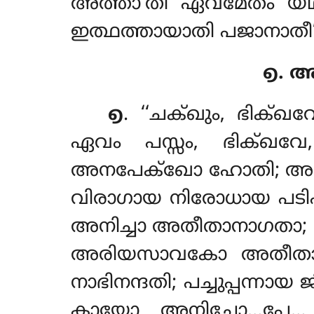
അത്താ’തി ഏവമേതം യഥാഭ
ഇത്ഥത്തായാതി പജാനാതീ’’
൭. 
൭
. ‘‘ചക്ഖും
, ഭിക്ഖവ
ഏവം പസ്സം, ഭിക്ഖവ
അനപേക്ഖോ ഹോതി; അനാഗതം 
വിരാഗായ നിരോധായ പടി
അനിച്ചാ അതീതാനാഗതാ; ക
അരിയസാവകോ അതീതായ
നാഭിനന്ദതി; പച്ചുപ്പന്
കായോ അനിച്ചോ…പേ