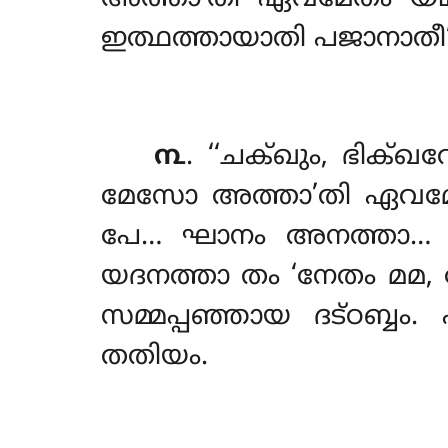
ഇത്ഥത്തായാതി പജാനാതീ’’
൩
. ‘‘ചക്ഖും, ഭിക
മേസോ അത്താ’തി ഏവമേത
പേ… ഘാനം അനത്താ… 
യദനത്താ തം ‘നേതം മമ
സമ്മപ്പഞ്ഞായ ദട്ഠബ്ബ
തതിയം.