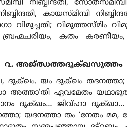
ി നിബ്ബിന്ദതി, സോതസ്മിമ്പി ന
ബ്ബിന്ദതി, കായസ്മിമ്പി നിബ്ബിന്ദ
ിരാഗാ വിമുച്ചതി; വിമുത്തസ്മിം
ബ്രഹ്മചരിയം, കതം കരണീയം,
൨. അജ്ഝത്തദുക്ഖസുത്തം
വേ, ദുക്ഖം. യം ദുക്ഖം തദനത്ത
അത്താ’തി ഏവമേതം യഥാഭൂതം സമ
നം ദുക്ഖം… ജിവ്ഹാ ദുക്ഖ
നത്താ; യദനത്താ തം ‘നേതം മ
ൂതം സമ്മപ്പഞ്ഞായ ദട്ഠബ്ബം