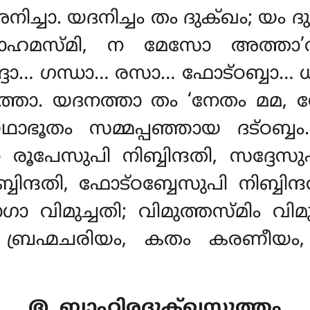
നിച്ചാ. യദനിച്ചം തം ദുക്ഖം; യം
ഹമസ്മി
, ന മേസോ അത്താ’
ദ്ദാ… ഗന്ധാ… രസാ… ഫോട്ഠബ്ബാ… ധ
നത്താ. യദനത്താ തം ‘നേതം മ
ൂതം സമ്മപ്പഞ്ഞായ ദട്ഠബ്ബം
ുപി നിബ്ബിന്ദതി, സദ്ദേസുപി 
ബിന്ദതി, ഫോട്ഠബ്ബേസുപി നിബ്ബിന്ദ
ിരാഗാ വിമുച്ചതി; വിമുത്തസ്മിം
ബ്രഹ്മചരിയം, കതം കരണീയം,
൫. ബാഹിരദുക്ഖസുത്തം