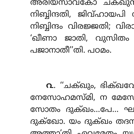
അരിയസാവകോ ചക്ഖുസ്മിമ്പ
നിബ്ബിന്ദതി, ജിവ്ഹായപി നി
നിബ്ബിന്ദം വിരജ്ജതി; വ
‘ഖീണാ ജാതി, വുസിതം 
പജാനാതീ’’തി. പഠമം.
൨
. ‘‘ചക്ഖും, ഭിക്ഖ
നേസോഹമസ്മി, ന മേസോ 
സോതം ദുക്ഖം…പേ… ഘാ
ദുക്ഖോ. യം ദുക്ഖം തദ
അത്താ’തി ഏവമേതം യഥാഭ