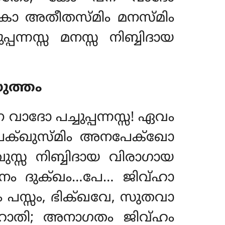
വകോ അതീതസ്മിം മനസ്മിം
്നസ്സ മനസ്സ നിബ്ബിദായ
ുത്തം
ാദോ പച്ചുപ്പന്നസ്സ! ഏവം
ചക്ഖുസ്മിം അനപേക്ഖോ
ഖുസ്സ നിബ്ബിദായ വിരാഗായ
ം ദുക്ഖം…പേ… ജിവ്ഹാ
 പസ്സം, ഭിക്ഖവേ, സുതവാ
തി; അനാഗതം ജിവ്ഹം