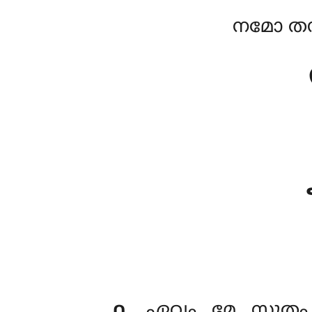
നമോ തസ
൧
. ഏവം
മേ സുതം