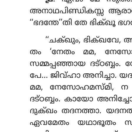
അനാഥപിണ്ഡികസ്സ ആരാമേ
‘‘ഭദന്തേ’’തി തേ ഭിക്ഖ
‘‘ചക്ഖും
, ഭിക്ഖവേ, അ
തം ‘നേതം മമ, നേസ
സമ്മപ്പഞ്ഞായ ദട്ഠബ്ബം.
പേ… ജിവ്ഹാ അനിച്ചാ. യദ
മമ, നേസോഹമസ്മി, ന
ദട്ഠബ്ബം. കായോ അനിച്ച
ദുക്ഖം തദനത്താ. യദന
ഏവമേതം യഥാഭൂതം സമ