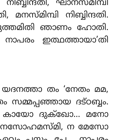
ിബ്ബിന്ദതി, ഘാനസ്മിമ്പി
തി
, മനസ്മിമ്പി നിബ്ബിന്ദതി.
 വിമുത്തമിതി ഞാണം ഹോതി.
 നാപരം ഇത്ഥത്തായാ’തി
ാ; യദനത്താ തം ‘നേതം മമ,
്മപ്പഞ്ഞായ ദട്ഠബ്ബം.
ാ… കായോ ദുക്ഖോ… മനോ
മ, നേസോഹമസ്മി, ന മേസോ
. ഏവം പസ്സം…പേ… നാപരം