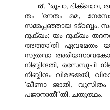
൪
. ‘‘രൂപാ
, ഭിക്ഖവേ, അ
തം ‘നേതം മമ, നേസോ
സമ്മപ്പഞ്ഞായ ദട്ഠബ്ബം. സ
ദുക്ഖം; യം ദുക്ഖം തദ
അത്താ’തി ഏവമേതം യഥാഭ
സുതവാ അരിയസാവകോ രൂപേസ
നിബ്ബിന്ദതി, രസേസുപി നിബ്
നിബ്ബിന്ദം വിരജ്ജതി; വ
‘ഖീണാ ജാതി, വുസിതം 
പജാനാതീ’’തി. ചതുത്ഥം.