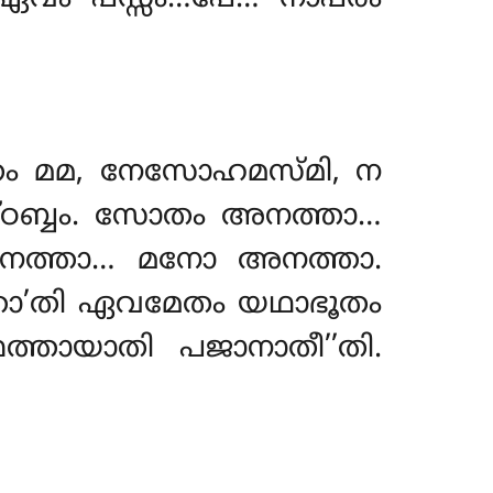
േതം മമ, നേസോഹമസ്മി, ന
്ഠബ്ബം. സോതം അനത്താ…
നത്താ… മനോ അനത്താ.
താ’തി ഏവമേതം യഥാഭൂതം
ത്തായാതി പജാനാതീ’’തി.