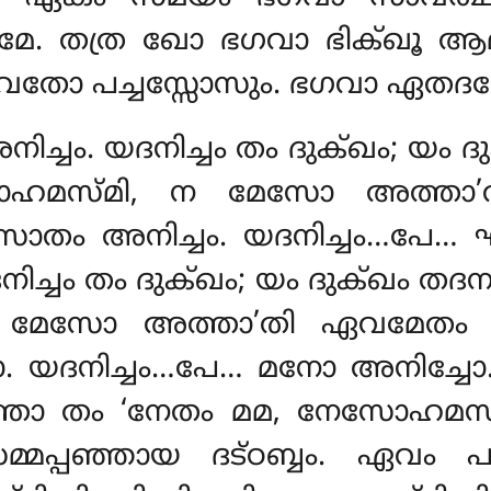
. തത്ര ഖോ ഭഗവാ ഭിക്ഖൂ ആമന്
ൂ ഭഗവതോ പച്ചസ്സോസും. ഭഗവാ ഏത
നിച്ചം. യദനിച്ചം തം ദുക്ഖം; യം
ോഹമസ്മി, ന മേസോ അത്താ’
 സോതം അനിച്ചം. യദനിച്ചം…പേ… 
നിച്ചം തം ദുക്ഖം; യം ദുക്ഖം തദ
 മേസോ അത്താ’തി ഏവമേതം യഥ
ോ. യദനിച്ചം…പേ… മനോ അനിച്ചോ. 
ത്താ തം ‘നേതം മമ, നേസോഹമസ
്മപ്പഞ്ഞായ
ദട്ഠബ്ബം. ഏവം
പ