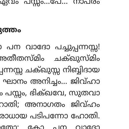
. ഏവം പസ്സം…പേ… നാപരം
ത്തം
ന വാദോ പച്ചുപ്പന്നസ്സ!
ീതസ്മിം ചക്ഖുസ്മിം
നസ്സ ചക്ഖുസ്സ നിബ്ബിദായ
ഘാനം അനിച്ചം… ജിവ്ഹാ
 പസ്സം, ഭിക്ഖവേ, സുതവാ
തി; അനാഗതം ജിവ്ഹം
 നിരോധായ പടിപന്നോ ഹോതി.
ാഗതോ; കോ പന വാദോ