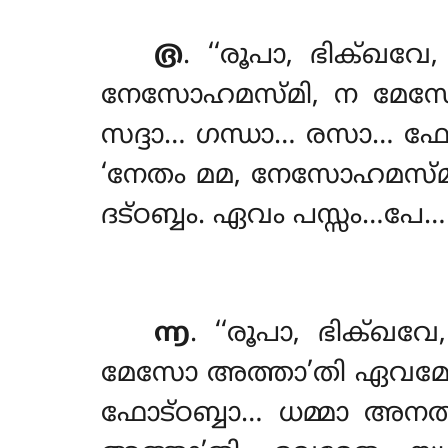
൫
. ‘‘രൂപാ
, ഭിക്ഖവേ
നേസോഹമസ്മി, ന മേസോ 
സദ്ദാ… ഗന്ധാ… രസാ… ഫോട
‘നേതം മമ, നേസോഹമസ്മ
ദട്ഠബ്ബം. ഏവം പസ്സം…പേ
൬
. ‘‘രൂപാ, ഭിക്
മേസോ അത്താ’തി ഏവമേതം 
ഫോട്ഠബ്ബാ… ധമ്മാ അന