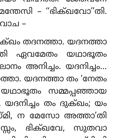
തേസി – ‘‘ഭിക്ഖവോ’’തി.
ദവോച –
 ദുക്ഖം തദനത്താ. യദനത്താ
തി ഏവമേതം യഥാഭൂതം
ഘാനം അനിച്ചം. യദനിച്ചം…
നത്താ. യദനത്താ തം ‘നേതം
ാഭൂതം സമ്മപ്പഞ്ഞായ
യദനിച്ചം തം ദുക്ഖം; യം
്മി, ന മേസോ അത്താ’തി
സ്സം, ഭിക്ഖവേ, സുതവാ