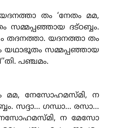
; യദനത്താ തം ‘നേതം മമ,
്മപ്പഞ്ഞായ ദട്ഠബ്ബം.
്ഖം തദനത്താ. യദനത്താ തം
യഥാഭൂതം സമ്മപ്പഞ്ഞായ
’തി. പഞ്ചമം.
േതം മമ, നേസോഹമസ്മി, ന
ബം. സദ്ദാ… ഗന്ധാ… രസാ…
 നേസോഹമസ്മി, ന മേസോ