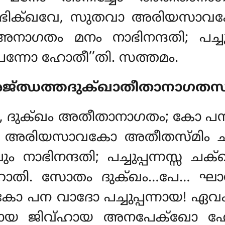
പസ്സം, ഭിക്ഖവേ, സുതവാ അരിയസാ
ം മനം നാഭിനന്ദതി; പച്ചുപ്പന
ന്നോ ഹോതീ’’തി. സത്തമം.
ജ്ഝത്തദുക്ഖാതീതാനാഗതസ
േ, ദുക്ഖം അതീതാനാഗതം; കോ പന വ
തവാ അരിയസാവകോ അതീതസ്മിം 
ഭിനന്ദതി; പച്ചുപ്പന്നസ്സ ചക്
ോതി. സോതം ദുക്ഖം…പേ… ഘാന
 പന വാദോ പച്ചുപ്പന്നായ! ഏവം
 ജിവ്ഹായ അനപേക്ഖോ ഹോ