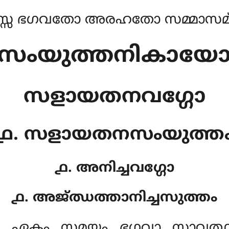
്സ ഭഗവതോ അരഹതോ സമ്മാസമ്ബ
സംയുത്തനികായ
സളായതനവഗ്ഗോ
൧. സളായതനസംയുത്ത
൧. അനിച്ചവഗ്ഗോ
൧. അജ്ഝത്താനിച്ചസുത്തം
. ഏകം സമയം ഭഗവാ സാവത്