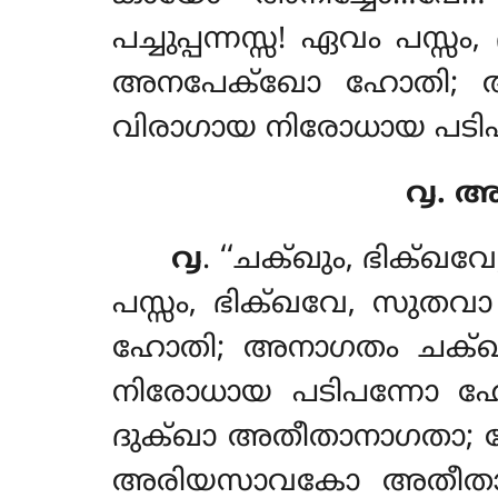
പച്ചുപ്പന്നസ്സ! ഏവം 
അനപേക്ഖോ ഹോതി; അനാഗത
വിരാഗായ നിരോധായ പടിപ
൮. അ
൮
. ‘‘ചക്ഖും
, ഭിക്ഖവ
പസ്സം, ഭിക്ഖവേ, സു
ഹോതി; അനാഗതം ചക്ഖും നാ
നിരോധായ പടിപന്നോ ഹ
ദുക്ഖാ അതീതാനാഗതാ; കോ
അരിയസാവകോ അതീതായ