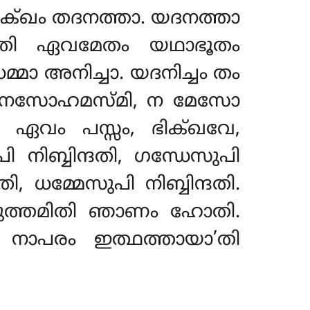
 ദുക്ഖം തദനത്താ. യദനത്താ
തി ഏവമേതം യഥാഭൂതം
മ്മാ അനിച്ചാ. യദനിച്ചം തം
മ, നേസോഹമസ്മി, ന മേസോ
. ഏവം പസ്സം, ഭിക്ഖവേ,
നിബ്ബിന്ദതി, ഗന്ധേസുപി
തി, ധമ്മേസുപി നിബ്ബിന്ദതി.
 വിമുത്തമിതി ഞാണം ഹോതി.
 നാപരം ഇത്ഥത്തായാ’തി