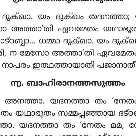
, ദുക്ഖാ. യം ദുക്ഖം തദനത്താ
അത്താ’തി ഏവമേതം യഥാഭൂതം സമ
്ഠബ്ബാ… ധമ്മാ ദുക്ഖാ. യം ദുക
ി, ന മേസോ അത്താ’തി ഏവമേതം 
… നാപരം ഇത്ഥത്തായാതി പജാനാതീ’
൬. ബാഹിരാനത്തസുത്തം
ഖവേ, അനത്താ. യദനത്താ തം ‘ന
യഥാഭൂതം സമ്മപ്പഞ്ഞായ ദട്ഠബ്
ത്താ. യദനത്താ തം
‘നേതം മമ,