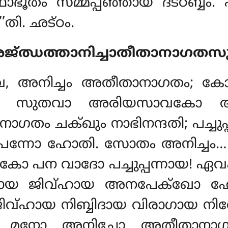
ൂതം സമ്മപ്പഞ്ഞായ ദട്ഠബ്ബം
തി. ഛട്ഠം.
അജ്ഝത്താനിച്ചാതീതാനാഗതസു
േ, അനിച്ചം അതീതാനാഗതം; കോ പ
േ, സുതവാ അരിയസാവകോ അത
ചക്ഖും നാഭിനന്ദതി; പച്ചുപ്പന്
പന്നോ ഹോതി. സോതം അനിച്ചം… 
ോ പന വാദോ പച്ചുപ്പന്നായ! ഏവം
 ജിവ്ഹായ അനപേക്ഖോ ഹോ
നായ ജിവ്ഹായ നിബ്ബിദായ വിരാഗായ
… മനോ അനിച്ചോ അതീതാന