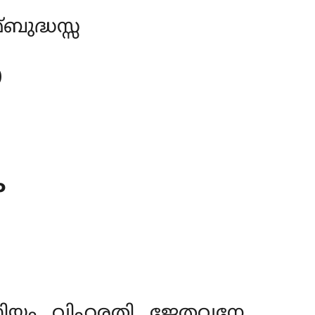
ുദ്ധസ്സ
ോ
ം
ഥിയം വിഹരതി ജേതവനേ