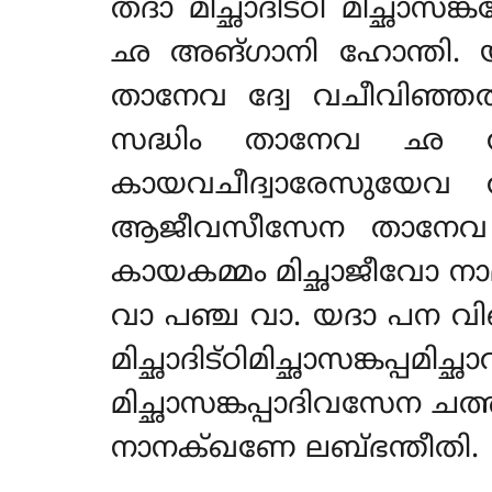
തദാ മിച്ഛാദിട്ഠി മിച്ഛാസ
ഛ അങ്ഗാനി ഹോന്തി. യദാ 
താനേവ ദ്വേ വചീവിഞ്ഞത്ത
സദ്ധിം താനേവ ഛ 
കായവചീദ്വാരേസുയേവ 
ആജീവസീസേന താനേവ ചി
കായകമ്മം മിച്ഛാജീവോ ന
വാ പഞ്ച വാ. യദാ പന വിഞ
മിച്ഛാദിട്ഠിമിച്ഛാസങ
മിച്ഛാസങ്കപ്പാദിവസേന 
നാനക്ഖണേ ലബ്ഭന്തീതി.