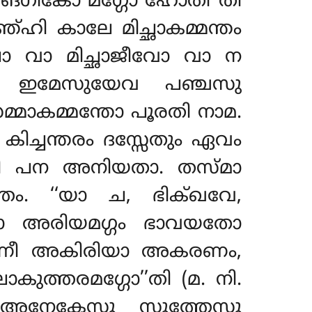
ചങ്ഗികോ മഗ്ഗോ ഹോതീ’’തി
ഞ്ഹി കാലേ മിച്ഛാകമ്മന്തം
ചാ വാ മിച്ഛാജീവോ വാ ന
 ഇമേസുയേവ പഞ്ചസു
മാകമ്മന്തോ പൂരതി നാമ.
്ചന്തരം ദസ്സേതും ഏവം
തി പന അനിയതാ. തസ്മാ
്തം. ‘‘യാ ച, ഭിക്ഖവേ,
നോ അരിയമഗ്ഗം ഭാവയതോ
രമണീ അകിരിയാ അകരണം,
്തരമഗ്ഗോ’’തി (മ. നി.
 അനേകേസു സുത്തേസു