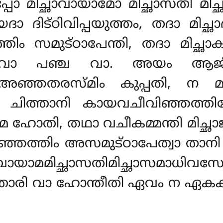
ങ്കപ്പോ മിച്ഛാവായാമോ മിച്ഛാസതി മി
ദിട്ഠിവിപ്പയുത്തം, തദാ മിച്ഛാ
ിം സമുട്ഠാപേന്തി, തദാ മിച്ഛാകമ
വാ പഞ്ച വാ. അയം ആജീ
അഞ്ഞതരസ്മിം കുപ്പതി, ന മ
ത്താനി കായവചീവിഞ്ഞത്തിയോ
ാമ ഹോതി, തഥാ വചീകമ്മന്തി മിച
്ഞത്തിം അസമുട്ഠാപേത്വാ താനി ചി
്കപ്പമിച്ഛാവായാമമിച്ഛാസതിമിച
ചത്താരി വാ ഹോന്തീതി ഏവം ന ഏകക