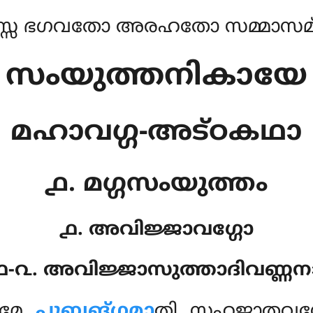
്സ ഭഗവതോ അരഹതോ സമ്മാസമ്ബ
സംയുത്തനികായേ
മഹാവഗ്ഗ-അട്ഠകഥാ
൧. മഗ്ഗസംയുത്തം
൧. അവിജ്ജാവഗ്ഗോ
൧-൨. അവിജ്ജാസുത്താദിവണ്ണന
ഠമേ
പുബ്ബങ്ഗമാ
തി സഹജാതവസ