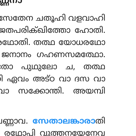
്ണനാ
സേതേന ചതൂഹി വളവാഹി
ജതപരിക്ഖിത്തോ ഹോതി.
രഥോതി. തത്ഥ യോധരഥോ
ാ ജനാനം
ഗഹണസമത്ഥോ.
തോ പുഥുലോ ച, തത്ഥ
ി ഏവം അട്ഠ വാ ദസ വാ
ാ സക്കോന്തി. അയമ്പി
ണ്ണാവ.
സേതാലങ്കാരാ
തി
ി രഥോപി വുത്തനയേനേവ