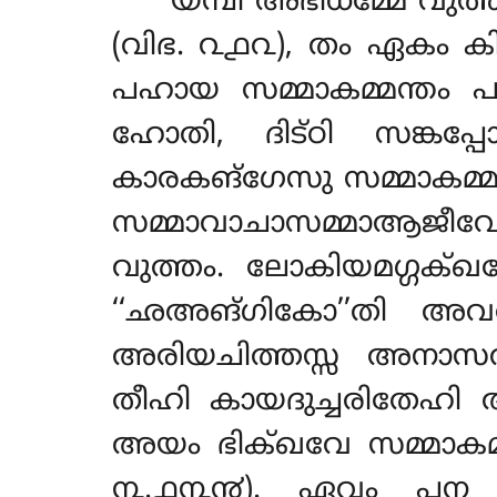
യമ്പി അഭിധമ്മേ വുത
(വിഭ. ൨൧൨), തം ഏകം കിച്
പഹായ സമ്മാകമ്മന്തം പ
ഹോതി, ദിട്ഠി സങ്ക
കാരകങ്ഗേസു സമ്മാകമ്മ
സമ്മാവാചാസമ്മാആജീവേ
വുത്തം. ലോകിയമഗ്ഗക
‘‘ഛഅങ്ഗികോ’’തി അവത്വ
അരിയചിത്തസ്സ അനാസവ
തീഹി കായദുച്ചരിതേഹ
അയം ഭിക്ഖവേ സമ്മാകമ
൩.൧൩൯). ഏവം പന മ