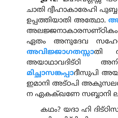
ചാതി ദ്വീഹാകാരേഹി പുബ്
ഉപ്പത്തിയാതി അത്ഥോ.
അ
അലജ്ജനാകാരസണ്ഠികം
ഏതം അനുദേവ സഹേവ
അവിജ്ജാഗതസ്സാ
തി അ
അയാഥാവദിട്ഠി അനിയ
മിച്ഛാസങ്കപ്പാ
ദീസുപി അ
ഇമാനി അട്ഠപി അകുസലധമ
ന ഏകക്ഖണേ സബ്ബാനി ലബ
കഥം? യദാ ഹി ദിട്ഠിസ