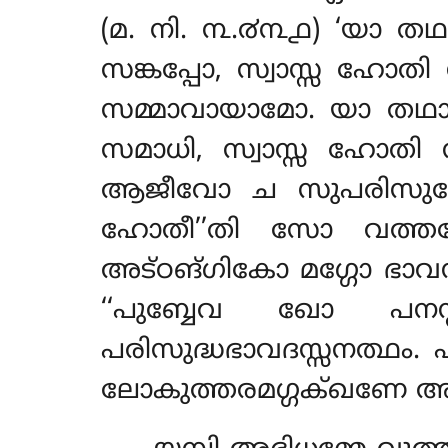
(മ. നി. ൩.൪൩൧) ‘യാ തഥാ
സങ്കപ്പോ, സ്വാസ്സ ഹോത
സമ്മാവായാമോ. യാ തഥാ
സമാധി, സ്വാസ്സ ഹോതി 
ആജീവോ ച സുപരിസുദ്ധ
ഹോതീ’’തി സോ വത്തബ
അട്ഠങ്ഗികോ മഗ്ഗോ ഭാവന
‘‘പുബ്ബേവ ഖോ പനസ
പരിസുദ്ധഭാവദസ്സനത്ഥം.
ലോകുത്തരമഗ്ഗക്ഖണേ അ