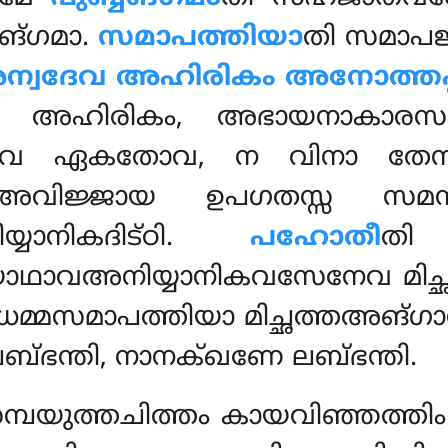
ബങ്ഗമാ.
സമാപത്തിയാ
തി സമാപ
ന്വദേവ അഹിരികം അനോത്തപ്
 അഹിരികം, അഭായനാകാരസണ്
 ഏകതോവ, ന വിനാ തേന ഉപ
വിജ്ജായ ഉപഗതസ്സ സമന്
്യാനികദിട്ഠി.
പഹോതീ
തി
യാഥാവഅനിയ്യാനികവസേനേവ
മി
്മസമാപത്തിയാ മിച്ഛത്തഅങ്ഗാന
്ഭന്തി, നാനക്ഖണേ ലബ്ഭന്തി.
മ്പയുത്തചിത്തം കായവിഞ്ഞത്തിം സ