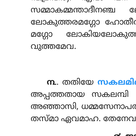
സമ്മാകമ്മന്താദീനഞ്ച
ലോകുത്തരമഗ്ഗോ ഹോതീത
മഗ്ഗോ ലോകിയലോകുത
വുത്തമേവ.
൩
. തതിയേ
സകലമിദ
അപ്പത്തതായ സകലമ്പി മ
അഞ്ഞാസി, ധമ്മസേനാപത
തസ്മാ ഏവമാഹ. തേനേവ