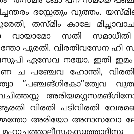
്തം ‘‘തസ്മിം ഖോ പന സമയേ പഞ്
ചന്തരം ദസ്സേതും വുത്തം. യസ്മി
ൂരേതി, തസ്മിം കാലേ മിച്ഛാവാ
പ്പോ വായാമോ
സതി സമാധീതി
ന്തോ പൂരതി. വിരതിവസേന ഹി സമ്
സുപി ഏസേവ നയോ. ഇതി ഇമം കിച
്ഖണേ ച പഞ്ചേവ ഹോന്തി, വിര
ാ ‘‘പഞ്ചങ്ഗികോ’’ത്വേവ വുത
ചിത്തസ്സ അരിയമഗ്ഗസമങ്ഗി
ി ആരതി വിരതി പടിവിരതി വേ
്മന്തോ അരിയോ അനാസവോ ലോകുത
ഹാചത്താലീസകസുത്താദീസു