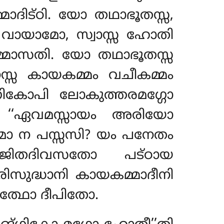
മാദിട്ഠി. യോ തഥാഭൂതസ്സ,
സ വായാമോ, സ്വാസ്സ ഹോതി
്മാസതി. യോ തഥാഭൂതസ്സ
സ്സ കായകമ്മം വചീകമ്മം
ികോപി ലോകുത്തരമഗ്ഗോ
 ‘‘ഏവമസ്സായം അരിയോ
മാ ന പസ്സസി
? യം പനേതം
ബജിതദിവസതോ പട്ഠായ
ിസുദ്ധാനി കായകമ്മാദീനി
ത്ഥോ ദീപിതോ.