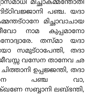
ച്ഛാസമാധി
മിച്ഛാകമ്മന്തോതി
ദിട്ഠിവജ്ജാനി പഞ്ച. യദാ
്മന്തട്ഠാനേ മിച്ഛാവാചായ
വോ നാമ കുപ്പമാനോ
നോദ്വാരേ. തസ്മാ യദാ
 സമുട്ഠാപേന്തി, തദാ
്ഛാജീവസ്സ വസേന താനേവ ഛ
ത്താനി ഉപ്പജ്ജന്തി
, തദാ
്ഛാസമാധിവസേന പഞ്ച വാ,
്ഖണേ സബ്ബാനി ലബ്ഭന്തി,