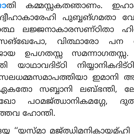
ജാ
തി കമ്മസ്സകതഞാണം. ഇ
്വീഹാകാരേഹി പുബ്ബങ്ഗമതാ വേ
 തത്ഥ ലജ്ജനാകാരസണ്ഠിതാ ഹി
സങ്ഖേപോ, വിത്ഥാരോ പന വിസ
ജായ ഉപഗതസ്സ സമന്നാഗതസ്സ
തി യാഥാവദിട്ഠി നിയ്യാനികദിട്
ധമ്മസമാപത്തിയാ ഇമാനി അട്ഠ
കതോ സബ്ബാനി ലബ്ഭന്തി, ല
ഖോ പഠമജ്ഝാനികമഗ്ഗേ, ദു
്തേവ ഹോന്തി.
്യ ‘‘യസ്മാ മജ്ഝിമനികായമ്