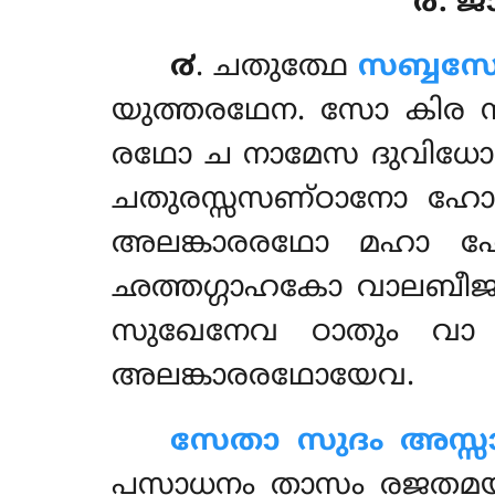
൪. 
൪
. ചതുത്ഥേ
സബ്ബസ
യുത്തരഥേന. സോ കിര 
രഥോ ച നാമേസ ദുവിധ
ചതുരസ്സസണ്ഠാനോ ഹോതി
അലങ്കാരരഥോ മഹാ ഹ
ഛത്തഗ്ഗാഹകോ വാലബീജ
സുഖേനേവ ഠാതും വാ ന
അലങ്കാരരഥോയേവ.
സേതാ സുദം അസ്സ
പസാധനം താസം രജത