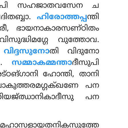
ഹാപി സഹജാതവസേന ച
ദിതബ്ബാ.
ഹിരോത്തപ്പ
ന്തി
രീ, ഭായനാകാരസണ്ഠിതം
ുദ്ധിമഗ്ഗേ വുത്തോവ.
.
വിദ്ദസുനോ
തി വിദുനോ
ഠി.
സമ്മാകമ്മന്താ
ദീസുപി
ങ്ഗാനി ഹോന്തി, താനി
ോകുത്തരമഗ്ഗക്ഖണേ പന
തിയജ്ഝാനികാദീസു പന
ഹി മഹാസളായതനികസുത്തേ