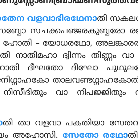
ജാണുസ്സോണിബ്രാഹ്മണസുത്തവണ
േതേന വളവാഭിരഥേനാ
തി സകല
സബ്ബോ സചക്കപഞ്ജരകുബ്ബരോ ര
ോ ഹോതി – യോധരഥോ, അലങ്കാര
 നാതിമഹാ ദ്വിന്നം തിണ്ണം വ
ോതി ദീഘതോ ദീഘോ പുഥുല
നിഗ്ഗാഹകോ താലവണ്ടഗ്ഗാഹകോത
ിസീദിതും വാ നിപജ്ജിതും വ
ാ
തി താ വളവാ പകതിയാ സേതവ
മയം അഹോസി.
സേതോ രഥോ
ത