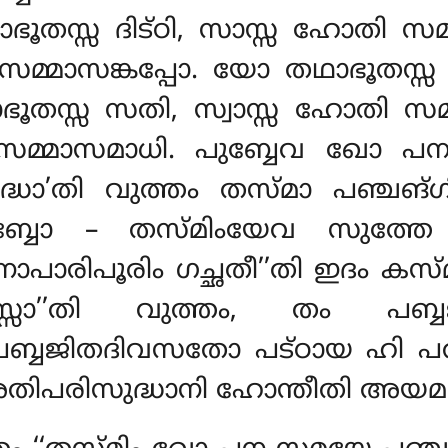
ഭൂതസ്സ ദിട്ഠി, സാസ്സ ഹോതി സമ്
ി സമ്മാസങ്കപ്പോ. യോ തഥാഭൂതസ്
ഭൂതസ്സ സതി, സ്വാസ്സ ഹോതി
സമ
സമ്മാസമാധി. പുബ്ബേവ ഖോ പന
ോ’തി വുത്തം തസ്മാ പഞ്ചങ്ഗ
്ബോ – തസ്മിംയേവ സുത്തേ
ാപാരിപൂരിം ഗച്ഛതീ’’തി ഇദം കസ്
്സാ’’തി വുത്തം, തം പബ്
 പബ്ബജിതദിവസതോ പട്ഠായ ഹി പര
തിപരിസുദ്ധാനി ഹോന്തീതി അയമ