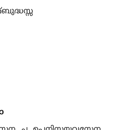
ുദ്ധസ്സ
ാ
േന ച ഉപനിസ്സയവസേന