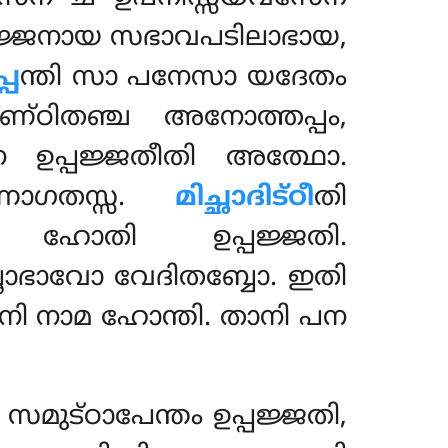
ജ്ജനായ സഭാവപടിലാഭായ,
പ
ന്തി സാ പനേസാ യദേതം
ഠിതഞ്ച അനോത്തപ്പം,
്പജ്ജതീതി അത്ഥോ.
നാഗതസ്സ.
മിച്ഛാദിട്ഠീ
തി
 ഹോതി ഉപ്പജ്ജതി.
ച്ഛാഭാവോ വേദിതബ്ബോ. ഇതി
ി നാമ ഹോന്തി. താനി പന
മുട്ഠാപേന്തം ഉപ്പജ്ജതി,