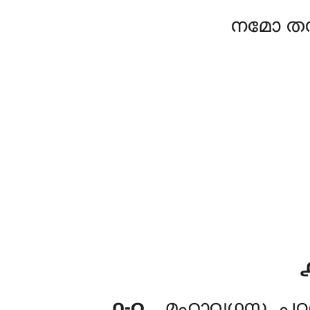
നമോ തസ
൧-൨
. മഹാവഗ്ഗസ്സ
പ