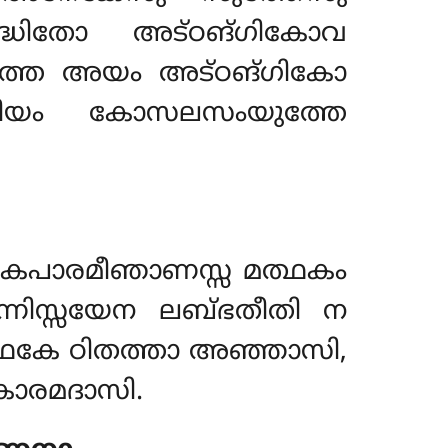
സിദ്ധിതോ അട്ഠങ്ഗികോവ
ുത്തേ അയം അട്ഠങ്ഗികോ
തിയം കോസലസംയുത്തേ
കപാരമീഞാണസ്സ മത്ഥകം
ന്നിസ്സയേന ലബ്ഭതീതി ന
ഥകേ ഠിതത്താ അഞ്ഞാസി,
കാരമദാസി.