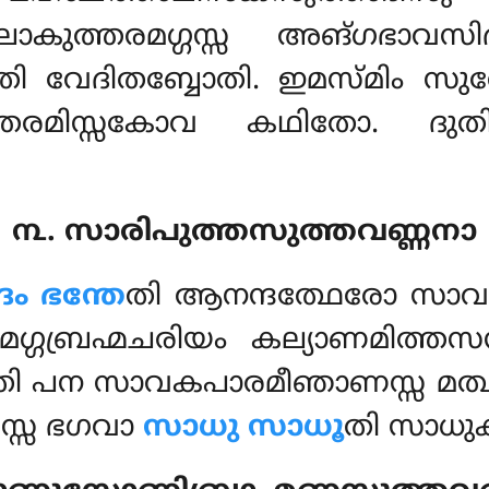
 ലോകുത്തരമഗ്ഗസ്സ അങ്ഗഭാവ
ി വേദിതബ്ബോതി. ഇമസ്മിം സ
്തരമിസ്സകോവ കഥിതോ. ദു
൩. സാരിപുത്തസുത്തവണ്ണനാ
ം ഭന്തേ
തി ആനന്ദത്ഥേരോ സാവ
ഗ്ഗബ്രഹ്മചരിയം കല്യാണമിത്തസ
ി പന സാവകപാരമീഞാണസ്സ മത്
സ്സ ഭഗവാ
സാധു സാധൂ
തി സാധു