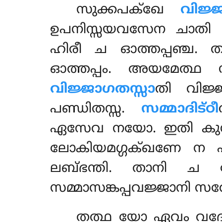
സുക്കപക്ഖേ
വിജ്
ഉപനിസ്സയവസേന ചാതി ദ
ഹിരീ ച ഓത്തപ്പഞ്ച.
ഓത്തപ്പം. അയമേത്ഥ 
വിജ്ജാഗതസ്സാ
തി വിജ്
പണ്ഡിതസ്സ.
സമ്മാദിട്ഠീ
ഏസേവ നയോ. ഇതി കുസല
ലോകിയമഗ്ഗക്ഖണേ ന ഏ
ലബ്ഭന്തി. താനി ച 
സമ്മാസങ്കപ്പവജ്ജാനി സത
തത്ഥ യോ ഏവം വദേയ