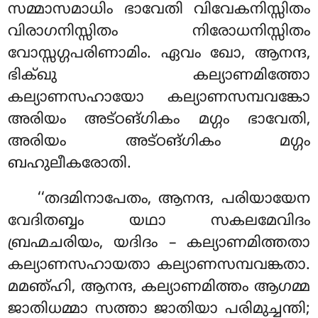
സമ്മാസമാധിം ഭാവേതി വിവേകനിസ്സിതം
വിരാഗനിസ്സിതം നിരോധനിസ്സിതം
വോസ്സഗ്ഗപരിണാമിം. ഏവം ഖോ, ആനന്ദ,
ഭിക്ഖു കല്യാണമിത്തോ
കല്യാണസഹായോ കല്യാണസമ്പവങ്കോ
അരിയം അട്ഠങ്ഗികം മഗ്ഗം ഭാവേതി,
അരിയം അട്ഠങ്ഗികം മഗ്ഗം
ബഹുലീകരോതി.
‘‘തദമിനാപേതം
, ആനന്ദ, പരിയായേന
വേദിതബ്ബം യഥാ സകലമേവിദം
ബ്രഹ്മചരിയം, യദിദം – കല്യാണമിത്തതാ
കല്യാണസഹായതാ കല്യാണസമ്പവങ്കതാ.
മമഞ്ഹി, ആനന്ദ, കല്യാണമിത്തം ആഗമ്മ
ജാതിധമ്മാ സത്താ ജാതിയാ പരിമുച്ചന്തി;