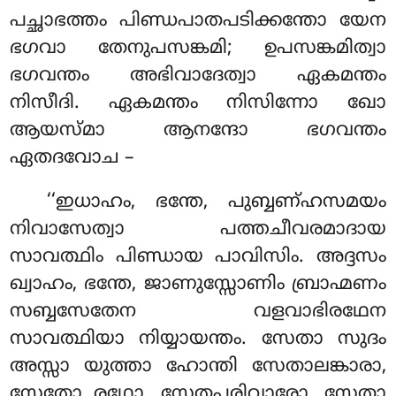
പച്ഛാഭത്തം പിണ്ഡപാതപടിക്കന്തോ യേന
ഭഗവാ തേനുപസങ്കമി
; ഉപസങ്കമിത്വാ
ഭഗവന്തം അഭിവാദേത്വാ ഏകമന്തം
നിസീദി. ഏകമന്തം നിസിന്നോ ഖോ
ആയസ്മാ ആനന്ദോ ഭഗവന്തം
ഏതദവോച –
‘‘ഇധാഹം, ഭന്തേ, പുബ്ബണ്ഹസമയം
നിവാസേത്വാ പത്തചീവരമാദായ
സാവത്ഥിം പിണ്ഡായ പാവിസിം. അദ്ദസം
ഖ്വാഹം, ഭന്തേ, ജാണുസ്സോണിം ബ്രാഹ്മണം
സബ്ബസേതേന വളവാഭിരഥേന
സാവത്ഥിയാ നിയ്യായന്തം. സേതാ സുദം
അസ്സാ യുത്താ ഹോന്തി സേതാലങ്കാരാ,
സേതോ രഥോ, സേതപരിവാരോ, സേതാ