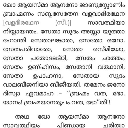
ഖോ ആയസ്മാ ആനന്ദോ ജാണുസ്സോണിം
ബ്രാഹ്മണം സബ്ബസേതേന വളവാഭിരഥേന
[വളഭീരഥേന (സീ.)]
സാവത്ഥിയാ
നിയ്യായന്തം. സേതാ സുദം അസ്സാ യുത്താ
ഹോന്തി സേതാലങ്കാരാ, സേതോ രഥോ,
സേതപരിവാരോ, സേതാ രസ്മിയോ,
സേതാ പതോദലട്ഠി, സേതം ഛത്തം,
സേതം ഉണ്ഹീസം
, സേതാനി വത്ഥാനി,
സേതാ ഉപാഹനാ, സേതായ സുദം
വാലബീജനിയാ ബീജീയതി. തമേനം ജനോ
ദിസ്വാ ഏവമാഹ – ‘‘ബ്രഹ്മം വത, ഭോ,
യാനം! ബ്രഹ്മയാനരൂപം വത, ഭോ’’തി!!
അഥ ഖോ ആയസ്മാ ആനന്ദോ
സാവത്ഥിയം പിണ്ഡായ ചരിത്വാ