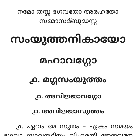
നമോ തസ്സ ഭഗവതോ അരഹതോ
സമ്മാസമ്ബുദ്ധസ്സ
സംയുത്തനികായോ
മഹാവഗ്ഗോ
൧. മഗ്ഗസംയുത്തം
൧. അവിജ്ജാവഗ്ഗോ
൧. അവിജ്ജാസുത്തം
. ഏവം
മേ സുതം – ഏകം സമയം
൧