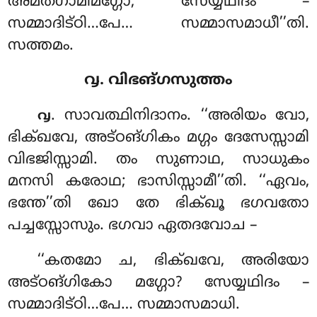
അമതഗാമിമഗ്ഗോ, സേയ്യഥിദം –
സമ്മാദിട്ഠി…പേ… സമ്മാസമാധീ’’തി.
സത്തമം.
൮. വിഭങ്ഗസുത്തം
. സാവത്ഥിനിദാനം. ‘‘അരിയം വോ,
൮
ഭിക്ഖവേ, അട്ഠങ്ഗികം മഗ്ഗം ദേസേസ്സാമി
വിഭജിസ്സാമി. തം സുണാഥ, സാധുകം
മനസി കരോഥ; ഭാസിസ്സാമീ’’തി. ‘‘ഏവം,
ഭന്തേ’’തി ഖോ തേ ഭിക്ഖൂ ഭഗവതോ
പച്ചസ്സോസും. ഭഗവാ ഏതദവോച –
‘‘കതമോ ച, ഭിക്ഖവേ, അരിയോ
അട്ഠങ്ഗികോ മഗ്ഗോ? സേയ്യഥിദം –
സമ്മാദിട്ഠി…പേ… സമ്മാസമാധി.