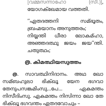
[വമ്മസന്നാഹോ (സീ.)]
,
യോഗക്ഖേമായ വത്തതി.
‘‘ഏതദത്തനി
സമ്ഭൂതം,
ബ്രഹ്മയാനം അനുത്തരം;
നിയ്യന്തി ധീരാ ലോകമ്ഹാ,
അഞ്ഞദത്ഥു ജയം ജയ’’ന്തി.
ചതുത്ഥം;
൫. കിമത്ഥിയസുത്തം
. സാവത്ഥിനിദാനം. അഥ ഖോ
൫
സമ്ബഹുലാ ഭിക്ഖൂ യേന ഭഗവാ
തേനുപസങ്കമിംസു…പേ… ഏകമന്തം
നിസീദിംസു. ഏകമന്തം നിസിന്നാ ഖോ തേ
ഭിക്ഖൂ ഭഗവന്തം ഏതദവോചും –