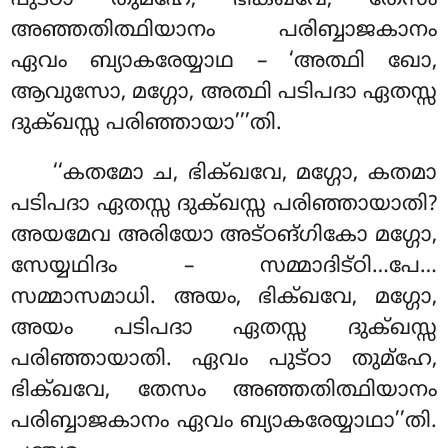
പുട്ഠാ തുമ്ഹേ, ഭിക്ഖവേ, തേസം
അഞ്ഞതിത്ഥിയാനം പരിബ്ബാജകാനം
ഏവം ബ്യാകരേയ്യാഥ – ‘അത്ഥി ഖോ,
ആവുസോ, മഗ്ഗോ, അത്ഥി പടിപദാ ഏതസ്സ
ദുക്ഖസ്സ പരിഞ്ഞായാ’’’തി.
‘‘കതമോ ച, ഭിക്ഖവേ, മഗ്ഗോ, കതമാ
പടിപദാ ഏതസ്സ ദുക്ഖസ്സ പരിഞ്ഞായാതി?
അയമേവ അരിയോ അട്ഠങ്ഗികോ മഗ്ഗോ,
സേയ്യഥിദം – സമ്മാദിട്ഠി…പേ…
സമ്മാസമാധി. അയം, ഭിക്ഖവേ, മഗ്ഗോ,
അയം പടിപദാ ഏതസ്സ ദുക്ഖസ്സ
പരിഞ്ഞായാതി. ഏവം പുട്ഠാ തുമ്ഹേ,
ഭിക്ഖവേ, തേസം അഞ്ഞതിത്ഥിയാനം
പരിബ്ബാജകാനം ഏവം ബ്യാകരേയ്യാഥാ’’തി.