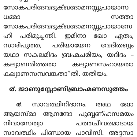
സോകപരിദേവദുക്ഖദോമനസ്സുപായാസ
ധമ്മാ സത്താ
സോകപരിദേവദുക്ഖദോമനസ്സുപായാസേ
ഹി പരിമുച്ചന്തി. ഇമിനാ ഖോ ഏതം,
സാരിപുത്ത, പരിയായേന വേദിതബ്ബം
യഥാ സകലമിദം ബ്രഹ്മചരിയം, യദിദം –
കല്യാണമിത്തതാ കല്യാണസഹായതാ
കല്യാണസമ്പവങ്കതാ’’തി. തതിയം.
൪. ജാണുസ്സോണിബ്രാഹ്മണസുത്തം
. സാവത്ഥിനിദാനം. അഥ ഖോ
൪
ആയസ്മാ ആനന്ദോ പുബ്ബണ്ഹസമയം
നിവാസേത്വാ പത്തചീവരമാദായ
സാവത്ഥിം പിണ്ഡായ പാവിസി. അദ്ദസാ