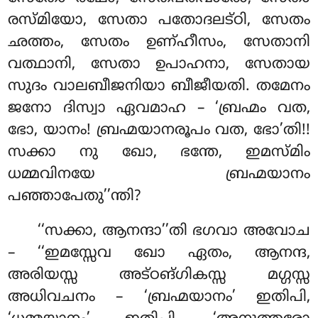
രസ്മിയോ, സേതാ പതോദലട്ഠി, സേതം
ഛത്തം, സേതം ഉണ്ഹീസം, സേതാനി
വത്ഥാനി, സേതാ
ഉപാഹനാ, സേതായ
സുദം വാലബീജനിയാ ബീജീയതി. തമേനം
ജനോ ദിസ്വാ ഏവമാഹ – ‘ബ്രഹ്മം വത,
ഭോ, യാനം! ബ്രഹ്മയാനരൂപം വത, ഭോ’തി!!
സക്കാ നു ഖോ, ഭന്തേ, ഇമസ്മിം
ധമ്മവിനയേ ബ്രഹ്മയാനം
പഞ്ഞാപേതു’’ന്തി?
‘‘സക്കാ
, ആനന്ദാ’’തി ഭഗവാ അവോച
– ‘‘ഇമസ്സേവ ഖോ ഏതം, ആനന്ദ,
അരിയസ്സ അട്ഠങ്ഗികസ്സ മഗ്ഗസ്സ
അധിവചനം – ‘ബ്രഹ്മയാനം’ ഇതിപി,