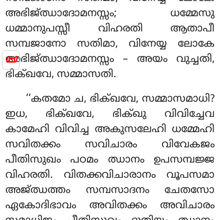
അഭിജ്ഝാദോമനസ്സം; ധമ്മേസു
ധമ്മാനുപസ്സീ വിഹരതി
ആതാപീ
സമ്പജാനോ സതിമാ, വിനേയ്യ ലോകേ
📜
അഭിജ്ഝാദോമനസ്സം – അയം വുച്ചതി,
ഭിക്ഖവേ, സമ്മാസതി.
‘‘കതമോ
ച, ഭിക്ഖവേ, സമ്മാസമാധി?
ഇധ, ഭിക്ഖവേ, ഭിക്ഖു വിവിച്ചേവ
കാമേഹി വിവിച്ച അകുസലേഹി ധമ്മേഹി
സവിതക്കം സവിചാരം വിവേകജം
പീതിസുഖം പഠമം ഝാനം ഉപസമ്പജ്ജ
വിഹരതി. വിതക്കവിചാരാനം വൂപസമാ
അജ്ഝത്തം സമ്പസാദനം ചേതസോ
ഏകോദിഭാവം അവിതക്കം അവിചാരം