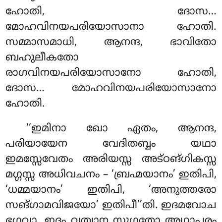
ഹോതി, ദോസ…
മോഹവിനയപരിയോസാനാ ഹോതി.
സമ്മാസമാധി, ആനന്ദ, ഭാവിതോ
ബഹുലീകതോ
രാഗവിനയപരിയോസാനോ
ഹോതി,
ദോസ… മോഹവിനയപരിയോസാനോ
ഹോതി.
‘‘ഇമിനാ ഖോ ഏതം, ആനന്ദ,
പരിയായേന വേദിതബ്ബം യഥാ
ഇമസ്സേവേതം അരിയസ്സ അട്ഠങ്ഗികസ്സ
മഗ്ഗസ്സ അധിവചനം – ‘ബ്രഹ്മയാനം’ ഇതിപി,
‘ധമ്മയാനം’ ഇതിപി, ‘അനുത്തരോ
സങ്ഗാമവിജയോ’ ഇതിപീ’’തി. ഇദമവോച
ഭഗവാ. ഇദം വത്വാന സുഗതോ അഥാപരം