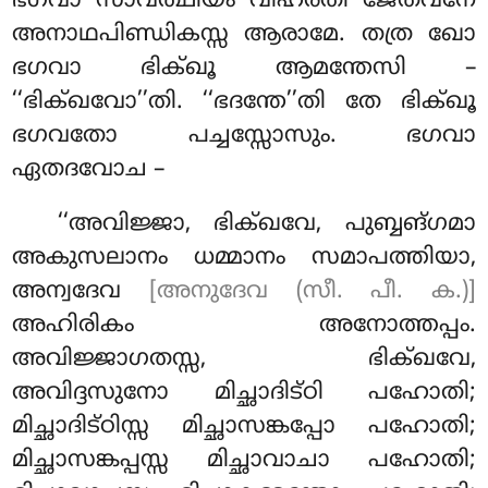
ഭഗവാ സാവത്ഥിയം വിഹരതി ജേതവനേ
അനാഥപിണ്ഡികസ്സ ആരാമേ. തത്ര ഖോ
ഭഗവാ ഭിക്ഖൂ ആമന്തേസി –
‘‘ഭിക്ഖവോ’’തി. ‘‘ഭദന്തേ’’തി തേ ഭിക്ഖൂ
ഭഗവതോ പച്ചസ്സോസും. ഭഗവാ
ഏതദവോച –
‘‘അവിജ്ജാ, ഭിക്ഖവേ, പുബ്ബങ്ഗമാ
അകുസലാനം ധമ്മാനം സമാപത്തിയാ,
അന്വദേവ
[അനുദേവ (സീ. പീ. ക.)]
അഹിരികം അനോത്തപ്പം
.
അവിജ്ജാഗതസ്സ, ഭിക്ഖവേ,
അവിദ്ദസുനോ മിച്ഛാദിട്ഠി പഹോതി;
മിച്ഛാദിട്ഠിസ്സ മിച്ഛാസങ്കപ്പോ പഹോതി;
മിച്ഛാസങ്കപ്പസ്സ മിച്ഛാവാചാ പഹോതി;