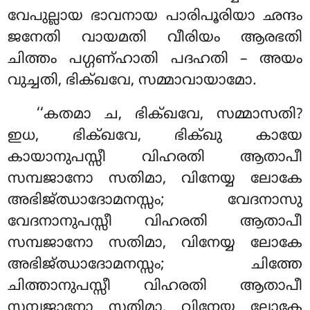
വേപുല്ലായ ഭാവനായ പാരിപൂരിയാ ഛന്ദം
ജനേതി വായമതി വീരിയം ആരഭതി
ചിത്തം പഗ്ഗണ്ഹാതി പദഹതി – അയം
വുച്ചതി, ഭിക്ഖവേ, സമ്മാവായാമോ.
‘‘കതമാ ച, ഭിക്ഖവേ, സമ്മാസതി?
ഇധ, ഭിക്ഖവേ, ഭിക്ഖു കായേ
കായാനുപസ്സീ വിഹരതി ആതാപീ
സമ്പജാനോ സതിമാ, വിനേയ്യ ലോകേ
അഭിജ്ഝാദോമനസ്സം; വേദനാസു
വേദനാനുപസ്സീ വിഹരതി ആതാപീ
സമ്പജാനോ സതിമാ, വിനേയ്യ ലോകേ
അഭിജ്ഝാദോമനസ്സം; ചിത്തേ
ചിത്താനുപസ്സീ വിഹരതി ആതാപീ
സമ്പജാനോ
സതിമാ, വിനേയ്യ ലോകേ