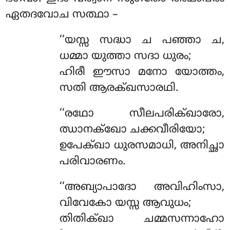
ഏതദവോച സത്ഥാ –
‘‘യസ്സ സദ്ധാ ച പഞ്ഞാ ച,
ധമ്മാ യുത്താ സദാ ധുരം;
ഹിരീ ഈസാ മനോ യോത്തം,
സതി ആരക്ഖസാരഥി.
‘‘രഥോ സീലപരിക്ഖാരോ,
ഝാനക്ഖോ ചക്കവീരിയോ;
ഉപേക്ഖാ ധുരസമാധി, അനിച്ഛാ
പരിവാരണം.
‘‘അബ്യാപാദോ അവിഹിംസാ,
വിവേകോ യസ്സ ആവുധം;
തിതിക്ഖാ ചമ്മസന്നാഹോ