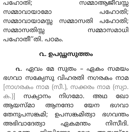
പഹോതി; സമ്മാആജീവസ്സ
സമ്മാവായാമോ പഹോതി;
സമ്മാവായാമസ്സ സമ്മാസതി പഹോതി;
സമ്മാസതിസ്സ സമ്മാസമാധി
പഹോതീ’’തി. പഠമം.
൨. ഉപഡ്ഢസുത്തം
. ഏവം മേ സുതം – ഏകം സമയം
൨
ഭഗവാ സക്യേസു വിഹരതി നഗരകം നാമ
[നാഗരകം നാമ (സീ.), സക്കരം നാമ (സ്യാ.
ക.)]
സക്യാനം നിഗമോ. അഥ ഖോ
ആയസ്മാ ആനന്ദോ യേന ഭഗവാ
തേനുപസങ്കമി; ഉപസങ്കമിത്വാ ഭഗവന്തം
അഭിവാദേത്വാ ഏകമന്തം നിസീദി.