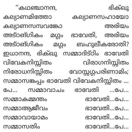
‘‘കഥഞ്ചാനന്ദ, ഭിക്ഖു
കല്യാണമിത്തോ കല്യാണസഹായോ
കല്യാണസമ്പവങ്കോ അരിയം
അട്ഠങ്ഗികം മഗ്ഗം ഭാവേതി, അരിയം
അട്ഠങ്ഗികം മഗ്ഗം ബഹുലീകരോതി?
ഇധാനന്ദ, ഭിക്ഖു സമ്മാദിട്ഠിം ഭാവേതി
വിവേകനിസ്സിതം വിരാഗനിസ്സിതം
നിരോധനിസ്സിതം വോസ്സഗ്ഗപരിണാമിം;
സമ്മാസങ്കപ്പം ഭാവേതി വിവേകനിസ്സിതം
…
പേ… സമ്മാവാചം ഭാവേതി
…പേ…
സമ്മാകമ്മന്തം ഭാവേതി…പേ…
സമ്മാആജീവം ഭാവേതി…പേ…
സമ്മാവായാമം ഭാവേതി…പേ…
സമ്മാസതിം ഭാവേതി…പേ…