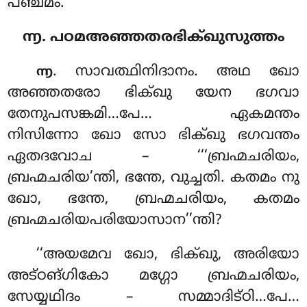
പഞ്ചമം.
൬. പഠമഅഞ്ഞതരഭിക്ഖുസുത്തം
. സാവത്ഥിനിദാനം
. അഥ ഖോ
൬
അഞ്ഞതരോ ഭിക്ഖു യേന ഭഗവാ
തേനുപസങ്കമി…പേ… ഏകമന്തം
നിസിന്നോ ഖോ സോ ഭിക്ഖു ഭഗവന്തം
ഏതദവോച – ‘‘‘ബ്രഹ്മചരിയം,
ബ്രഹ്മചരിയ’ന്തി, ഭന്തേ, വുച്ചതി. കതമം നു
ഖോ, ഭന്തേ, ബ്രഹ്മചരിയം, കതമം
ബ്രഹ്മചരിയപരിയോസാന’’ന്തി?
‘‘അയമേവ ഖോ, ഭിക്ഖു, അരിയോ
അട്ഠങ്ഗികോ മഗ്ഗോ ബ്രഹ്മചരിയം,
സേയ്യഥിദം – സമ്മാദിട്ഠി…പേ…