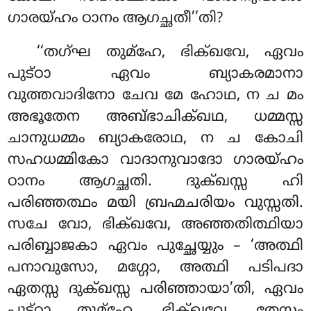
ഗാരയ്ഹം ഠാനം ആഗച്ഛതീ’’തി?
‘‘തഗ്ഘ തുമ്ഹേ, ഭിക്ഖവേ, ഏവം
പുട്ഠാ ഏവം ബ്യാകരമാനാ
വുത്തവാദിനോ ചേവ മേ ഹോഥ, ന ച മം
അഭൂതേന അബ്ഭാചിക്ഖഥ, ധമ്മസ്സ
ചാനുധമ്മം ബ്യാകരോഥ, ന ച കോചി
സഹധമ്മികോ വാദാനുവാദോ ഗാരയ്ഹം
ഠാനം ആഗച്ഛതി. ദുക്ഖസ്സ ഹി
പരിഞ്ഞത്ഥം മയി ബ്രഹ്മചരിയം വുസ്സതി.
സചേ വോ, ഭിക്ഖവേ, അഞ്ഞതിത്ഥിയാ
പരിബ്ബാജകാ ഏവം പുച്ഛേയ്യും – ‘അത്ഥി
പനാവുസോ, മഗ്ഗോ, അത്ഥി പടിപദാ
ഏതസ്സ ദുക്ഖസ്സ
പരിഞ്ഞായാ’തി, ഏവം