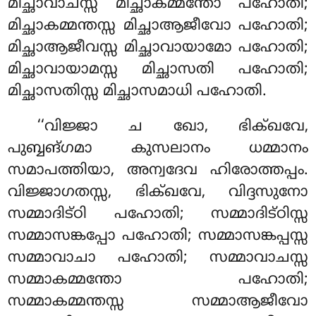
മിച്ഛാവാചസ്സ മിച്ഛാകമ്മന്തോ പഹോതി;
മിച്ഛാകമ്മന്തസ്സ മിച്ഛാആജീവോ പഹോതി;
മിച്ഛാആജീവസ്സ മിച്ഛാവായാമോ പഹോതി;
മിച്ഛാവായാമസ്സ മിച്ഛാസതി പഹോതി;
മിച്ഛാസതിസ്സ മിച്ഛാസമാധി പഹോതി.
‘‘വിജ്ജാ
ച ഖോ, ഭിക്ഖവേ,
പുബ്ബങ്ഗമാ കുസലാനം ധമ്മാനം
സമാപത്തിയാ, അന്വദേവ ഹിരോത്തപ്പം.
വിജ്ജാഗതസ്സ, ഭിക്ഖവേ
, വിദ്ദസുനോ
സമ്മാദിട്ഠി
പഹോതി; സമ്മാദിട്ഠിസ്സ
സമ്മാസങ്കപ്പോ പഹോതി; സമ്മാസങ്കപ്പസ്സ
സമ്മാവാചാ പഹോതി; സമ്മാവാചസ്സ
സമ്മാകമ്മന്തോ പഹോതി;
സമ്മാകമ്മന്തസ്സ സമ്മാആജീവോ