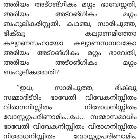
അരിയം അട്ഠങ്ഗികം മഗ്ഗം ഭാവേസ്സതി,
അരിയം അട്ഠങ്ഗികം മഗ്ഗം
ബഹുലീകരിസ്സതി. കഥഞ്ച, സാരിപുത്ത,
ഭിക്ഖു കല്യാണമിത്തോ
കല്യാണസഹായോ കല്യാണസമ്പവങ്കോ
അരിയം അട്ഠങ്ഗികം മഗ്ഗം ഭാവേതി,
അരിയം അട്ഠങ്ഗികം മഗ്ഗം
ബഹുലീകരോതി?
‘‘ഇധ, സാരിപുത്ത, ഭിക്ഖു
സമ്മാദിട്ഠിം ഭാവേതി വിവേകനിസ്സിതം
വിരാഗനിസ്സിതം നിരോധനിസ്സിതം
വോസ്സഗ്ഗപരിണാമിം…പേ… സമ്മാസമാധിം
ഭാവേതി വിവേകനിസ്സിതം വിരാഗനിസ്സിതം
നിരോധനിസ്സിതം
വോസ്സഗ്ഗപരിണാമിം.