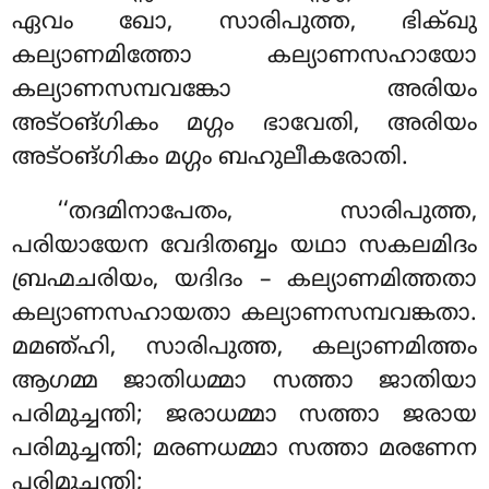
ഏവം ഖോ, സാരിപുത്ത, ഭിക്ഖു
കല്യാണമിത്തോ കല്യാണസഹായോ
കല്യാണസമ്പവങ്കോ അരിയം
അട്ഠങ്ഗികം മഗ്ഗം ഭാവേതി, അരിയം
അട്ഠങ്ഗികം മഗ്ഗം ബഹുലീകരോതി.
‘‘തദമിനാപേതം, സാരിപുത്ത,
പരിയായേന വേദിതബ്ബം യഥാ സകലമിദം
ബ്രഹ്മചരിയം, യദിദം – കല്യാണമിത്തതാ
കല്യാണസഹായതാ കല്യാണസമ്പവങ്കതാ.
മമഞ്ഹി, സാരിപുത്ത, കല്യാണമിത്തം
ആഗമ്മ ജാതിധമ്മാ സത്താ ജാതിയാ
പരിമുച്ചന്തി; ജരാധമ്മാ സത്താ ജരായ
പരിമുച്ചന്തി; മരണധമ്മാ സത്താ മരണേന
പരിമുച്ചന്തി;