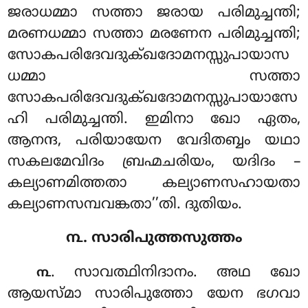
ജരാധമ്മാ സത്താ ജരായ പരിമുച്ചന്തി;
മരണധമ്മാ സത്താ മരണേന പരിമുച്ചന്തി;
സോകപരിദേവദുക്ഖദോമനസ്സുപായാസ
ധമ്മാ സത്താ
സോകപരിദേവദുക്ഖദോമനസ്സുപായാസേ
ഹി പരിമുച്ചന്തി. ഇമിനാ ഖോ ഏതം,
ആനന്ദ, പരിയായേന വേദിതബ്ബം യഥാ
സകലമേവിദം ബ്രഹ്മചരിയം, യദിദം –
കല്യാണമിത്തതാ കല്യാണസഹായതാ
കല്യാണസമ്പവങ്കതാ’’തി. ദുതിയം.
൩. സാരിപുത്തസുത്തം
. സാവത്ഥിനിദാനം. അഥ ഖോ
൩
ആയസ്മാ സാരിപുത്തോ യേന ഭഗവാ