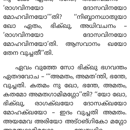
‘രാഗവിനയോ ദോസവിനയോ
മോഹവിനയോ’’’തി? ‘‘നിബ്ബാനധാതുയാ
ഖോ ഏതം, ഭിക്ഖു, അധിവചനം –
‘രാഗവിനയോ ദോസവിനയോ
മോഹവിനയോ’തി. ആസവാനം ഖയോ
തേന വുച്ചതീ’’തി.
ഏവം വുത്തേ സോ ഭിക്ഖു ഭഗവന്തം
ഏതദവോച – ‘‘‘അമതം, അമത’ന്തി, ഭന്തേ,
വുച്ചതി. കതമം നു ഖോ, ഭന്തേ, അമതം,
കതമോ അമതഗാമിമഗ്ഗോ’’തി? ‘‘യോ ഖോ,
ഭിക്ഖു, രാഗക്ഖയോ ദോസക്ഖയോ
മോഹക്ഖയോ – ഇദം വുച്ചതി അമതം.
അയമേവ അരിയോ അട്ഠങ്ഗികോ മഗ്ഗോ