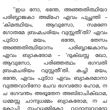
‘‘ഇധ നോ, ഭന്തേ, അഞ്ഞതിത്ഥിയാ
പരിബ്ബാജകാ അമ്ഹേ ഏവം പുച്ഛന്തി –
‘കിമത്ഥിയം, ആവുസോ, സമണേ
ഗോതമേ ബ്രഹ്മചരിയം വുസ്സതീ’തി? ഏവം
പുട്ഠാ മയം, ഭന്തേ, തേസം
അഞ്ഞതിത്ഥിയാനം
പരിബ്ബാജകാനം
ഏവം ബ്യാകരോമ – ‘ദുക്ഖസ്സ ഖോ,
ആവുസോ, പരിഞ്ഞത്ഥം ഭഗവതി
ബ്രഹ്മചരിയം വുസ്സതീ’തി. കച്ചി മയം,
ഭന്തേ, ഏവം പുട്ഠാ ഏവം ബ്യാകരമാനാ
വുത്തവാദിനോ ചേവ ഭഗവതോ ഹോമ, ന
ച ഭഗവന്തം അഭൂതേന അബ്ഭാചിക്ഖാമ,
ധമ്മസ്സ ചാനുധമ്മം
ബ്യാകരോമ, ന ച
കോചി സഹധമ്മികോ വാദാനുവാദോ