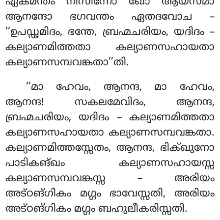
ഏകമന്തം നിസിന്നോ ഖോ ആയസ്മാ
ആനന്ദോ ഭഗവന്തം ഏതദവോച –
‘‘ഉപഡ്ഢമിദം, ഭന്തേ, ബ്രഹ്മചരിയം, യദിദം –
കല്യാണമിത്തതാ കല്യാണസഹായതാ
കല്യാണസമ്പവങ്കതാ’’തി.
‘‘മാ ഹേവം, ആനന്ദ, മാ ഹേവം,
ആനന്ദ! സകലമേവിദം, ആനന്ദ,
ബ്രഹ്മചരിയം, യദിദം – കല്യാണമിത്തതാ
കല്യാണസഹായതാ കല്യാണസമ്പവങ്കതാ.
കല്യാണമിത്തസ്സേതം, ആനന്ദ, ഭിക്ഖുനോ
പാടികങ്ഖം കല്യാണസഹായസ്സ
കല്യാണസമ്പവങ്കസ്സ – അരിയം
അട്ഠങ്ഗികം മഗ്ഗം ഭാവേസ്സതി, അരിയം
അട്ഠങ്ഗികം മഗ്ഗം ബഹുലീകരിസ്സതി.