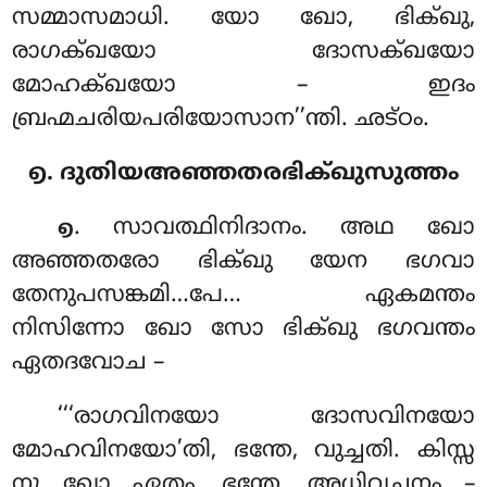
സമ്മാസമാധി
. യോ ഖോ, ഭിക്ഖു,
രാഗക്ഖയോ ദോസക്ഖയോ
മോഹക്ഖയോ – ഇദം
ബ്രഹ്മചരിയപരിയോസാന’’ന്തി. ഛട്ഠം.
൭. ദുതിയഅഞ്ഞതരഭിക്ഖുസുത്തം
. സാവത്ഥിനിദാനം. അഥ ഖോ
൭
അഞ്ഞതരോ ഭിക്ഖു യേന ഭഗവാ
തേനുപസങ്കമി…പേ… ഏകമന്തം
നിസിന്നോ ഖോ സോ ഭിക്ഖു ഭഗവന്തം
ഏതദവോച –
‘‘‘രാഗവിനയോ ദോസവിനയോ
മോഹവിനയോ’തി, ഭന്തേ, വുച്ചതി. കിസ്സ
നു ഖോ ഏതം, ഭന്തേ, അധിവചനം –