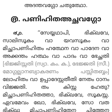
അദന്തവഗ്ഗോ ചതുത്ഥോ.
൫. പണിഹിതഅച്ഛവഗ്ഗോ
. ‘‘സേയ്യഥാപി
, ഭിക്ഖവേ,
൪൧
സാലിസൂകം വാ യവസൂകം വാ
മിച്ഛാപണിഹിതം ഹത്ഥേന വാ പാദേന വാ
അക്കന്തം ഹത്ഥം വാ പാദം വാ ഭേച്ഛതി
[ഭിജ്ജിസ്സതി (സ്യാ. കം. ക.), ഭേജ്ജതി (സീ.)
മോഗ്ഗല്ലാനബ്യാകരണം പസ്സിതബ്ബം]
ലോഹിതം വാ ഉപ്പാദേസ്സതീതി നേതം ഠാനം
വിജ്ജതി. തം കിസ്സ ഹേതു?
മിച്ഛാപണിഹിതത്താ, ഭിക്ഖവേ, സൂകസ്സ.
ഏവമേവം ഖോ, ഭിക്ഖവേ, സോ വത
ഭിക്ഖു മിച്ഛാപണിഹിതേന ചിത്തേന