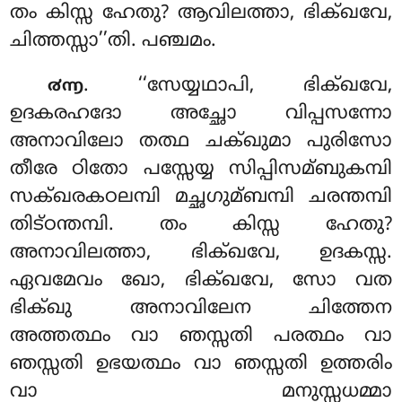
തം കിസ്സ ഹേതു? ആവിലത്താ, ഭിക്ഖവേ,
ചിത്തസ്സാ’’തി. പഞ്ചമം.
. ‘‘സേയ്യഥാപി, ഭിക്ഖവേ,
൪൬
ഉദകരഹദോ അച്ഛോ വിപ്പസന്നോ
അനാവിലോ തത്ഥ ചക്ഖുമാ പുരിസോ
തീരേ ഠിതോ പസ്സേയ്യ സിപ്പിസമ്ബുകമ്പി
സക്ഖരകഠലമ്പി മച്ഛഗുമ്ബമ്പി ചരന്തമ്പി
തിട്ഠന്തമ്പി. തം കിസ്സ ഹേതു?
അനാവിലത്താ, ഭിക്ഖവേ, ഉദകസ്സ.
ഏവമേവം ഖോ, ഭിക്ഖവേ, സോ വത
ഭിക്ഖു അനാവിലേന
ചിത്തേന
അത്തത്ഥം വാ ഞസ്സതി പരത്ഥം വാ
ഞസ്സതി ഉഭയത്ഥം വാ ഞസ്സതി ഉത്തരിം
വാ മനുസ്സധമ്മാ