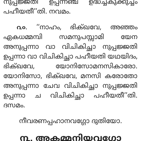
നുപ്പജ്ജതി ഉപ്പന്നഞ്ച ഉദ്ധച്ചകുക്കുച്ചം
പഹീയതീ’’തി. നവമം.
. ‘‘നാഹം, ഭിക്ഖവേ, അഞ്ഞം
൨൦
ഏകധമ്മമ്പി സമനുപസ്സാമി
യേന
അനുപ്പന്നാ വാ വിചികിച്ഛാ നുപ്പജ്ജതി
ഉപ്പന്നാ വാ വിചികിച്ഛാ പഹീയതി യഥയിദം,
ഭിക്ഖവേ, യോനിസോമനസികാരോ
.
യോനിസോ, ഭിക്ഖവേ, മനസി കരോതോ
അനുപ്പന്നാ ചേവ വിചികിച്ഛാ നുപ്പജ്ജതി
ഉപ്പന്നാ ച വിചികിച്ഛാ പഹീയതീ’’തി.
ദസമം.
നീവരണപ്പഹാനവഗ്ഗോ ദുതിയോ.
൩. അകമ്മനിയവഗ്ഗോ