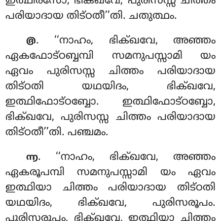
ഇത്ഥിരസോ, ഭിക്ഖവേ, പുരിസസ്സ ചിത്തം
പരിയാദായ തിട്ഠതീ’’തി. ചതുത്ഥം.
. ‘‘നാഹം
, ഭിക്ഖവേ, അഞ്ഞം
൫
ഏകഫോട്ഠബ്ബമ്പി സമനുപസ്സാമി യം
ഏവം പുരിസസ്സ ചിത്തം പരിയാദായ
തിട്ഠതി യഥയിദം, ഭിക്ഖവേ,
ഇത്ഥിഫോട്ഠബ്ബോ. ഇത്ഥിഫോട്ഠബ്ബോ,
ഭിക്ഖവേ, പുരിസസ്സ ചിത്തം പരിയാദായ
തിട്ഠതീ’’തി. പഞ്ചമം.
. ‘‘നാഹം, ഭിക്ഖവേ, അഞ്ഞം
൬
ഏകരൂപമ്പി സമനുപസ്സാമി യം ഏവം
ഇത്ഥിയാ ചിത്തം പരിയാദായ തിട്ഠതി
യഥയിദം, ഭിക്ഖവേ, പുരിസരൂപം.
പുരിസരൂപം, ഭിക്ഖവേ, ഇത്ഥിയാ ചിത്തം