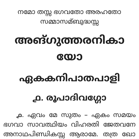
നമോ തസ്സ ഭഗവതോ അരഹതോ
സമ്മാസമ്ബുദ്ധസ്സ
അങ്ഗുത്തരനികാ
യോ
ഏകകനിപാതപാളി
൧. രൂപാദിവഗ്ഗോ
. ഏവം
മേ സുതം – ഏകം സമയം
൧
ഭഗവാ സാവത്ഥിയം വിഹരതി ജേതവനേ
അനാഥപിണ്ഡികസ്സ ആരാമേ. തത്ര ഖോ