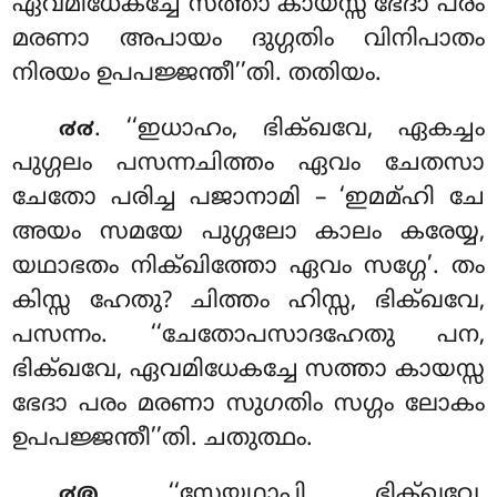
ഏവമിധേകച്ചേ സത്താ കായസ്സ ഭേദാ പരം
മരണാ അപായം ദുഗ്ഗതിം വിനിപാതം
നിരയം ഉപപജ്ജന്തീ’’തി. തതിയം.
. ‘‘ഇധാഹം, ഭിക്ഖവേ, ഏകച്ചം
൪൪
പുഗ്ഗലം പസന്നചിത്തം ഏവം ചേതസാ
ചേതോ പരിച്ച പജാനാമി – ‘ഇമമ്ഹി ചേ
അയം
സമയേ പുഗ്ഗലോ കാലം കരേയ്യ,
യഥാഭതം നിക്ഖിത്തോ ഏവം സഗ്ഗേ’. തം
കിസ്സ ഹേതു? ചിത്തം ഹിസ്സ, ഭിക്ഖവേ,
പസന്നം. ‘‘ചേതോപസാദഹേതു പന,
ഭിക്ഖവേ, ഏവമിധേകച്ചേ സത്താ കായസ്സ
ഭേദാ പരം മരണാ സുഗതിം സഗ്ഗം ലോകം
ഉപപജ്ജന്തീ’’തി. ചതുത്ഥം.
. ‘‘സേയ്യഥാപി
, ഭിക്ഖവേ,
൪൫