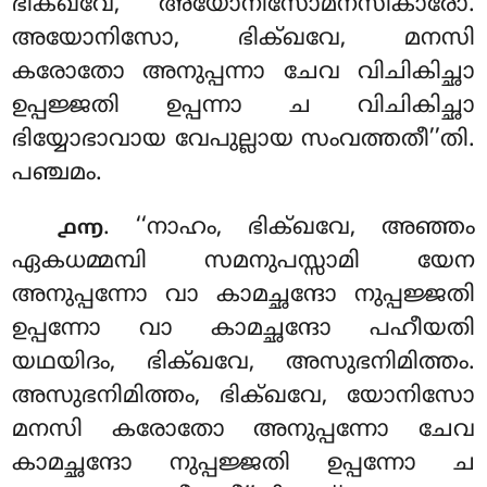
ഭിക്ഖവേ, അയോനിസോമനസികാരോ.
അയോനിസോ, ഭിക്ഖവേ, മനസി
കരോതോ അനുപ്പന്നാ ചേവ വിചികിച്ഛാ
ഉപ്പജ്ജതി ഉപ്പന്നാ ച വിചികിച്ഛാ
ഭിയ്യോഭാവായ വേപുല്ലായ സംവത്തതീ’’തി.
പഞ്ചമം.
. ‘‘നാഹം, ഭിക്ഖവേ, അഞ്ഞം
൧൬
ഏകധമ്മമ്പി സമനുപസ്സാമി യേന
അനുപ്പന്നോ വാ കാമച്ഛന്ദോ നുപ്പജ്ജതി
ഉപ്പന്നോ വാ കാമച്ഛന്ദോ പഹീയതി
യഥയിദം, ഭിക്ഖവേ, അസുഭനിമിത്തം.
അസുഭനിമിത്തം, ഭിക്ഖവേ, യോനിസോ
മനസി കരോതോ അനുപ്പന്നോ ചേവ
കാമച്ഛന്ദോ നുപ്പജ്ജതി ഉപ്പന്നോ ച