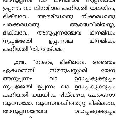
അനുപ്പന്നം വാ ഥിനമിദ്ധം നുപ്പജ്ജതി
ഉപ്പന്നം വാ ഥിനമിദ്ധം പഹീയതി യഥയിദം,
ഭിക്ഖവേ, ആരമ്ഭധാതു നിക്കമധാതു
പരക്കമധാതു. ആരദ്ധവീരിയസ്സ,
ഭിക്ഖവേ, അനുപ്പന്നഞ്ചേവ ഥിനമിദ്ധം
നുപ്പജ്ജതി ഉപ്പന്നഞ്ച ഥിനമിദ്ധം
പഹീയതീ’’തി. അട്ഠമം.
. ‘‘നാഹം, ഭിക്ഖവേ, അഞ്ഞം
൧൯
ഏകധമ്മമ്പി സമനുപസ്സാമി യേന
അനുപ്പന്നം വാ ഉദ്ധച്ചകുക്കുച്ചം
നുപ്പജ്ജതി ഉപ്പന്നം വാ ഉദ്ധച്ചകുക്കുച്ചം
പഹീയതി യഥയിദം, ഭിക്ഖവേ, ചേതസോ
വൂപസമോ. വൂപസന്തചിത്തസ്സ, ഭിക്ഖവേ,
അനുപ്പന്നഞ്ചേവ ഉദ്ധച്ചകുക്കുച്ചം