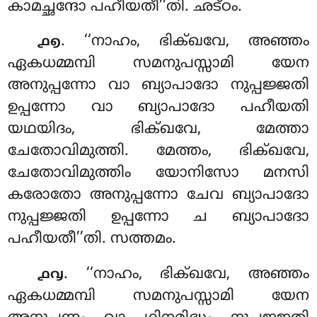
കാമച്ഛന്ദോ പഹീയതീ’’തി. ഛട്ഠം.
. ‘‘നാഹം, ഭിക്ഖവേ, അഞ്ഞം
൧൭
ഏകധമ്മമ്പി സമനുപസ്സാമി യേന
അനുപ്പന്നോ വാ ബ്യാപാദോ നുപ്പജ്ജതി
ഉപ്പന്നോ വാ ബ്യാപാദോ പഹീയതി
യഥയിദം, ഭിക്ഖവേ, മേത്താ
ചേതോവിമുത്തി. മേത്തം, ഭിക്ഖവേ,
ചേതോവിമുത്തിം യോനിസോ മനസി
കരോതോ അനുപ്പന്നോ ചേവ ബ്യാപാദോ
നുപ്പജ്ജതി ഉപ്പന്നോ ച ബ്യാപാദോ
പഹീയതീ’’തി. സത്തമം.
. ‘‘നാഹം, ഭിക്ഖവേ, അഞ്ഞം
൧൮
ഏകധമ്മമ്പി സമനുപസ്സാമി യേന