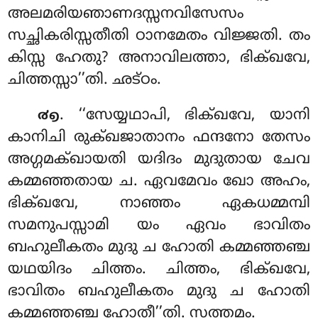
അലമരിയഞാണദസ്സനവിസേസം
സച്ഛികരിസ്സതീതി ഠാനമേതം വിജ്ജതി. തം
കിസ്സ ഹേതു? അനാവിലത്താ, ഭിക്ഖവേ,
ചിത്തസ്സാ’’തി. ഛട്ഠം.
. ‘‘സേയ്യഥാപി, ഭിക്ഖവേ, യാനി
൪൭
കാനിചി രുക്ഖജാതാനം ഫന്ദനോ തേസം
അഗ്ഗമക്ഖായതി യദിദം മുദുതായ ചേവ
കമ്മഞ്ഞതായ ച. ഏവമേവം ഖോ അഹം,
ഭിക്ഖവേ
, നാഞ്ഞം ഏകധമ്മമ്പി
സമനുപസ്സാമി യം ഏവം ഭാവിതം
ബഹുലീകതം മുദു ച ഹോതി കമ്മഞ്ഞഞ്ച
യഥയിദം ചിത്തം. ചിത്തം, ഭിക്ഖവേ,
ഭാവിതം ബഹുലീകതം മുദു ച ഹോതി
കമ്മഞ്ഞഞ്ച ഹോതീ’’തി. സത്തമം.