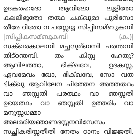
ഉദകരഹദോ ആവിലോ ലുളിതോ
കലലീഭൂതോ തത്ഥ ചക്ഖുമാ പുരിസോ
തീരേ ഠിതോ ന പസ്സേയ്യ സിപ്പിസമ്ബുകമ്പി
[സിപ്പികസമ്ബുകമ്പി (ക.)]
സക്ഖരകഠലമ്പി മച്ഛഗുമ്ബമ്പി ചരന്തമ്പി
തിട്ഠന്തമ്പി. തം കിസ്സ ഹേതു?
ആവിലത്താ, ഭിക്ഖവേ, ഉദകസ്സ.
ഏവമേവം ഖോ, ഭിക്ഖവേ, സോ വത
ഭിക്ഖു ആവിലേന ചിത്തേന അത്തത്ഥം
വാ ഞസ്സതി പരത്ഥം വാ ഞസ്സതി
ഉഭയത്ഥം വാ ഞസ്സതി ഉത്തരിം വാ
മനുസ്സധമ്മാ
അലമരിയഞാണദസ്സനവിസേസം
സച്ഛികരിസ്സതീതി നേതം ഠാനം വിജ്ജതി.