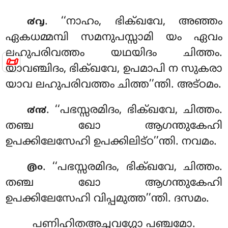
. ‘‘നാഹം
, ഭിക്ഖവേ, അഞ്ഞം
൪൮
ഏകധമ്മമ്പി സമനുപസ്സാമി യം ഏവം
ലഹുപരിവത്തം യഥയിദം ചിത്തം.
📜
യാവഞ്ചിദം, ഭിക്ഖവേ, ഉപമാപി ന സുകരാ
യാവ ലഹുപരിവത്തം ചിത്ത’’ന്തി. അട്ഠമം.
. ‘‘പഭസ്സരമിദം, ഭിക്ഖവേ, ചിത്തം.
൪൯
തഞ്ച ഖോ ആഗന്തുകേഹി
ഉപക്കിലേസേഹി ഉപക്കിലിട്ഠ’’ന്തി. നവമം.
. ‘‘പഭസ്സരമിദം, ഭിക്ഖവേ, ചിത്തം.
൫൦
തഞ്ച ഖോ ആഗന്തുകേഹി
ഉപക്കിലേസേഹി വിപ്പമുത്ത’’ന്തി. ദസമം.
പണിഹിതഅച്ഛവഗ്ഗോ പഞ്ചമോ.