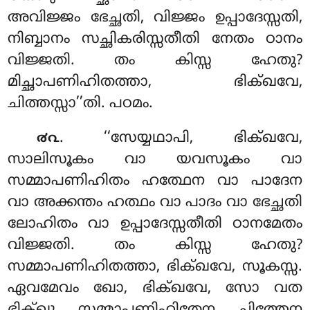
അവിജ്ജം ഭേച്ഛതി, വിജ്ജം ഉപ്പാദേസ്സതി,
നിബ്ബാനം സച്ഛികരിസ്സതീതി നേതം ഠാനം
വിജ്ജതി. തം കിസ്സ ഹേതു?
മിച്ഛാപണിഹിതത്താ, ഭിക്ഖവേ,
ചിത്തസ്സാ’’തി. പഠമം.
. ‘‘സേയ്യഥാപി, ഭിക്ഖവേ,
൪൨
സാലിസൂകം വാ യവസൂകം വാ
സമ്മാപണിഹിതം ഹത്ഥേന വാ പാദേന
വാ അക്കന്തം ഹത്ഥം വാ പാദം വാ ഭേച്ഛതി
ലോഹിതം വാ ഉപ്പാദേസ്സതീതി ഠാനമേതം
വിജ്ജതി. തം കിസ്സ ഹേതു?
സമ്മാപണിഹിതത്താ, ഭിക്ഖവേ, സൂകസ്സ.
ഏവമേവം ഖോ, ഭിക്ഖവേ, സോ വത