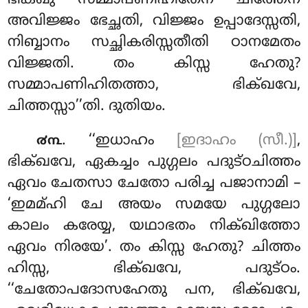
ഭിക്ഖു സമ്മാപണിഹിതേന ചിത്തേന
അവിജ്ജം ഭേച്ഛതി, വിജ്ജം ഉപ്പാദേസ്സതി,
നിബ്ബാനം സച്ഛികരിസ്സതീതി ഠാനമേതം
വിജ്ജതി. തം കിസ്സ ഹേതു?
സമ്മാപണിഹിതത്താ, ഭിക്ഖവേ,
ചിത്തസ്സാ’’തി. ദുതിയം.
. ‘‘ഇധാഹം
[ഇദാഹം (സീ.)]
,
൪൩
ഭിക്ഖവേ, ഏകച്ചം പുഗ്ഗലം പദുട്ഠചിത്തം
ഏവം ചേതസാ ചേതോ പരിച്ച പജാനാമി –
‘ഇമമ്ഹി ചേ അയം സമയേ പുഗ്ഗലോ
കാലം കരേയ്യ, യഥാഭതം നിക്ഖിത്തോ
ഏവം നിരയേ’. തം കിസ്സ ഹേതു? ചിത്തം
ഹിസ്സ
, ഭിക്ഖവേ, പദുട്ഠം.
‘‘ചേതോപദോസഹേതു പന, ഭിക്ഖവേ,