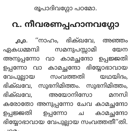
രൂപാദിവഗ്ഗോ പഠമോ.
൨. നീവരണപ്പഹാനവഗ്ഗോ
. ‘‘നാഹം
, ഭിക്ഖവേ, അഞ്ഞം
൧൧
ഏകധമ്മമ്പി സമനുപസ്സാമി യേന
അനുപ്പന്നോ വാ കാമച്ഛന്ദോ ഉപ്പജ്ജതി
ഉപ്പന്നോ വാ കാമച്ഛന്ദോ ഭിയ്യോഭാവായ
വേപുല്ലായ സംവത്തതി യഥയിദം,
ഭിക്ഖവേ, സുഭനിമിത്തം. സുഭനിമിത്തം,
ഭിക്ഖവേ, അയോനിസോ മനസി
കരോതോ അനുപ്പന്നോ ചേവ കാമച്ഛന്ദോ
ഉപ്പജ്ജതി ഉപ്പന്നോ ച കാമച്ഛന്ദോ
ഭിയ്യോഭാവായ വേപുല്ലായ സംവത്തതീ’’തി.