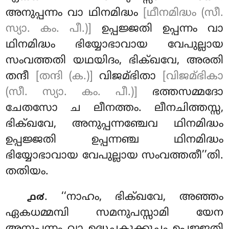
അനുപ്പന്നം വാ ഥിനമിദ്ധം
[ഥീനമിദ്ധം (സീ.
സ്യാ. കം. പീ.)]
ഉപ്പജ്ജതി ഉപ്പന്നം വാ
ഥിനമിദ്ധം ഭിയ്യോഭാവായ വേപുല്ലായ
സംവത്തതി യഥയിദം, ഭിക്ഖവേ, അരതി
തന്ദീ
[തന്ദി (ക.)]
വിജമ്ഭിതാ
[വിജമ്ഭികാ
(സീ. സ്യാ. കം. പീ.)]
ഭത്തസമ്മദോ
ചേതസോ ച ലീനത്തം. ലീനചിത്തസ്സ,
ഭിക്ഖവേ, അനുപ്പന്നഞ്ചേവ ഥിനമിദ്ധം
ഉപ്പജ്ജതി ഉപ്പന്നഞ്ച ഥിനമിദ്ധം
ഭിയ്യോഭാവായ വേപുല്ലായ സംവത്തതീ’’തി.
തതിയം.
. ‘‘നാഹം, ഭിക്ഖവേ, അഞ്ഞം
൧൪
ഏകധമ്മമ്പി സമനുപസ്സാമി യേന
അനുപ്പന്നം വാ ഉദ്ധച്ചകുക്കുച്ചം ഉപ്പജ്ജതി