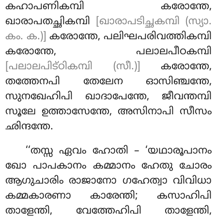
കഹാപണികമ്പി കരോന്തേ,
ഖാരാപതച്ഛികമ്പി
[ഖാരാപടിച്ഛകമ്പി (സ്യാ.
കം. ക.)]
കരോന്തേ, പലിഘപരിവത്തികമ്പി
കരോന്തേ, പലാലപീഠകമ്പി
[പലാലപിട്ഠികമ്പി (സീ.)]
കരോന്തേ,
തത്തേനപി തേലേന ഓസിഞ്ചന്തേ,
സുനഖേഹിപി ഖാദാപേന്തേ, ജീവന്തമ്പി
സൂലേ ഉത്താസേന്തേ, അസിനാപി സീസം
ഛിന്ദന്തേ.
‘‘തസ്സ ഏവം
ഹോതി – ‘യഥാരൂപാനം
ഖോ പാപകാനം കമ്മാനം ഹേതു ചോരം
ആഗുചാരിം രാജാനോ ഗഹേത്വാ വിവിധാ
കമ്മകാരണാ കാരേന്തി; കസാഹിപി
താളേന്തി, വേത്തേഹിപി താളേന്തി,