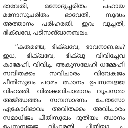
ഭാവേതി, മനോദുച്ചരിതം പഹായ
മനോസുചരിതം ഭാവേതി, സുദ്ധം
അത്താനം പരിഹരതി. ഇദം വുച്ചതി,
ഭിക്ഖവേ, പടിസങ്ഖാനബലം.
‘‘കതമഞ്ച, ഭിക്ഖവേ, ഭാവനാബലം?
ഇധ, ഭിക്ഖവേ, ഭിക്ഖു വിവിച്ചേവ
കാമേഹി, വിവിച്ച അകുസലേഹി ധമ്മേഹി
സവിതക്കം സവിചാരം വിവേകജം
പീതിസുഖം പഠമം ഝാനം ഉപസമ്പജ്ജ
വിഹരതി. വിതക്കവിചാരാനം വൂപസമാ
അജ്ഝത്തം സമ്പസാദനം ചേതസോ
ഏകോദിഭാവം അവിതക്കം അവിചാരം
സമാധിജം പീതിസുഖം ദുതിയം ഝാനം
ഉപസമ്പജ്ജ വിഹരതി. പീതിയാ ച