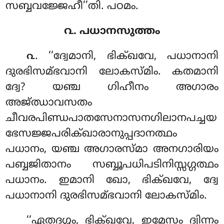
സബ്ബവജ്ജേഹീ’’തി. പഠമം.
൨. പധാനസുത്തം
. ‘‘ദ്വേമാനി, ഭിക്ഖവേ, പധാനാനി
൨
ദുരഭിസമ്ഭവാനി ലോകസ്മിം. കതമാനി
ദ്വേ? യഞ്ച ഗിഹീനം അഗാരം
അജ്ഝാവസതം
ചീവരപിണ്ഡപാതസേനാസനഗിലാനപച്ചയ
ഭേസജ്ജപരിക്ഖാരാനുപ്പദാനത്ഥം
പധാനം, യഞ്ച അഗാരസ്മാ അനഗാരിയം
പബ്ബജിതാനം സബ്ബൂപധിപടിനിസ്സഗ്ഗത്ഥം
പധാനം. ഇമാനി ഖോ, ഭിക്ഖവേ, ദ്വേ
പധാനാനി ദുരഭിസമ്ഭവാനി ലോകസ്മിം.
‘‘ഏതദഗ്ഗം, ഭിക്ഖവേ, ഇമേസം ദ്വിന്നം