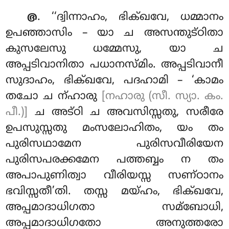
. ‘‘ദ്വിന്നാഹം
, ഭിക്ഖവേ, ധമ്മാനം
൫
ഉപഞ്ഞാസിം – യാ ച അസന്തുട്ഠിതാ
കുസലേസു ധമ്മേസു, യാ ച
അപ്പടിവാനിതാ പധാനസ്മിം. അപ്പടിവാനീ
സുദാഹം, ഭിക്ഖവേ, പദഹാമി – ‘കാമം
തചോ ച ന്ഹാരു
[നഹാരു (സീ. സ്യാ. കം.
പീ.)]
ച അട്ഠി ച അവസിസ്സതു, സരീരേ
ഉപസുസ്സതു മംസലോഹിതം, യം തം
പുരിസഥാമേന പുരിസവീരിയേന
പുരിസപരക്കമേന പത്തബ്ബം ന തം
അപാപുണിത്വാ വീരിയസ്സ സണ്ഠാനം
ഭവിസ്സതീ’തി. തസ്സ മയ്ഹം, ഭിക്ഖവേ,
അപ്പമാദാധിഗതാ സമ്ബോധി,
അപ്പമാദാധിഗതോ അനുത്തരോ