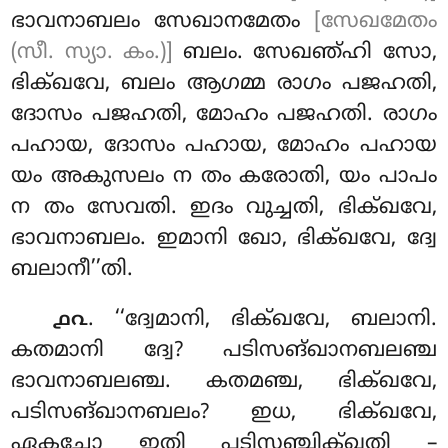
ഭാവനാബലം സേഖാനമേതം
[സേഖമേതം
(സീ. സ്യാ. കം.)]
ബലം. സേഖഞ്ഹി സോ,
ഭിക്ഖവേ, ബലം ആഗമ്മ രാഗം പജഹതി,
ദോസം പജഹതി, മോഹം പജഹതി. രാഗം
പഹായ, ദോസം പഹായ, മോഹം പഹായ
യം അകുസലം ന തം കരോതി, യം പാപം
ന തം സേവതി. ഇദം വുച്ചതി, ഭിക്ഖവേ,
ഭാവനാബലം. ഇമാനി ഖോ, ഭിക്ഖവേ, ദ്വേ
ബലാനീ’’തി.
. ‘‘ദ്വേമാനി, ഭിക്ഖവേ, ബലാനി.
൧൨
കതമാനി ദ്വേ? പടിസങ്ഖാനബലഞ്ച
ഭാവനാബലഞ്ച. കതമഞ്ച, ഭിക്ഖവേ,
പടിസങ്ഖാനബലം? ഇധ, ഭിക്ഖവേ,
ഏകച്ചോ ഇതി പടിസഞ്ചിക്ഖതി –