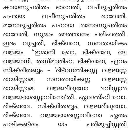
കായസുചരിതം ഭാവേതി, വചീദുച്ചരിതം
പഹായ വചീസുചരിതം ഭാവേതി,
മനോദുച്ചരിതം പഹായ മനോസുചരിതം
ഭാവേതി, സുദ്ധം അത്താനം പരിഹരതി.
ഇദം വുച്ചതി, ഭിക്ഖവേ, സമ്പരായികം
വജ്ജം. ‘‘ഇമാനി ഖോ, ഭിക്ഖവേ, ദ്വേ
വജ്ജാനി. തസ്മാതിഹ, ഭിക്ഖവേ, ഏവം
സിക്ഖിതബ്ബം – ‘ദിട്ഠധമ്മികസ്സ വജ്ജസ്സ
ഭായിസ്സാമ, സമ്പരായികസ്സ വജ്ജസ്സ
ഭായിസ്സാമ, വജ്ജഭീരുനോ ഭവിസ്സാമ
വജ്ജഭയദസ്സാവിനോ’തി. ഏവഞ്ഹി വോ,
ഭിക്ഖവേ, സിക്ഖിതബ്ബം. വജ്ജഭീരുനോ,
ഭിക്ഖവേ, വജ്ജഭയദസ്സാവിനോ ഏതം
പാടികങ്ഖം യം പരിമുച്ചിസ്സതി