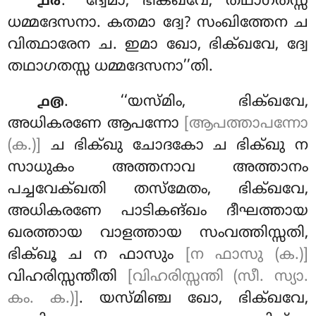
. ‘‘ദ്വേമാ, ഭിക്ഖവേ, തഥാഗതസ്സ
൧൪
ധമ്മദേസനാ. കതമാ ദ്വേ? സംഖിത്തേന ച
വിത്ഥാരേന ച. ഇമാ ഖോ, ഭിക്ഖവേ, ദ്വേ
തഥാഗതസ്സ ധമ്മദേസനാ’’തി.
. ‘‘യസ്മിം
, ഭിക്ഖവേ,
൧൫
അധികരണേ ആപന്നോ
[ആപത്താപന്നോ
(ക.)]
ച ഭിക്ഖു ചോദകോ ച ഭിക്ഖു ന
സാധുകം അത്തനാവ അത്താനം
പച്ചവേക്ഖതി തസ്മേതം, ഭിക്ഖവേ,
അധികരണേ പാടികങ്ഖം ദീഘത്തായ
ഖരത്തായ വാളത്തായ സംവത്തിസ്സതി,
ഭിക്ഖൂ
ച ന ഫാസും
[ന ഫാസു (ക.)]
വിഹരിസ്സന്തീതി
[വിഹരിസ്സന്തി (സീ. സ്യാ.
കം. ക.)]
. യസ്മിഞ്ച ഖോ, ഭിക്ഖവേ,