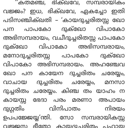
‘‘കതമഞ്ച, ഭിക്ഖവേ, സമ്പരായികം
വജ്ജം? ഇധ, ഭിക്ഖവേ, ഏകച്ചോ ഇതി
പടിസഞ്ചിക്ഖതി – ‘കായദുച്ചരിതസ്സ ഖോ
പന പാപകോ ദുക്ഖോ വിപാകോ
അഭിസമ്പരായം, വചീദുച്ചരിതസ്സ പാപകോ
ദുക്ഖോ വിപാകോ അഭിസമ്പരായം,
മനോദുച്ചരിതസ്സ പാപകോ ദുക്ഖോ
വിപാകോ അഭിസമ്പരായം. അഹഞ്ചേവ
ഖോ പന കായേന ദുച്ചരിതം ചരേയ്യം,
വാചായ ദുച്ചരിതം ചരേയ്യം
, മനസാ
ദുച്ചരിതം ചരേയ്യം. കിഞ്ച തം യാഹം ന
കായസ്സ ഭേദാ പരം മരണാ അപായം
ദുഗ്ഗതിം വിനിപാതം നിരയം
ഉപപജ്ജേയ്യ’ന്തി. സോ
സമ്പരായികസ്സ
വജ്ജസ്സ ഭീതോ കായദുച്ചരിതം പഹായ