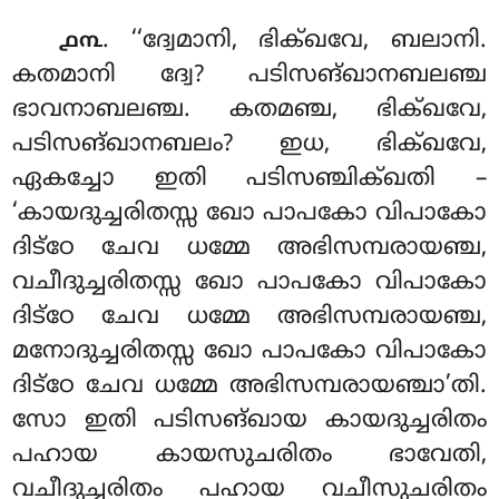
. ‘‘ദ്വേമാനി, ഭിക്ഖവേ, ബലാനി.
൧൩
കതമാനി ദ്വേ? പടിസങ്ഖാനബലഞ്ച
ഭാവനാബലഞ്ച. കതമഞ്ച, ഭിക്ഖവേ,
പടിസങ്ഖാനബലം? ഇധ, ഭിക്ഖവേ
,
ഏകച്ചോ ഇതി പടിസഞ്ചിക്ഖതി –
‘കായദുച്ചരിതസ്സ ഖോ പാപകോ വിപാകോ
ദിട്ഠേ ചേവ ധമ്മേ അഭിസമ്പരായഞ്ച,
വചീദുച്ചരിതസ്സ ഖോ പാപകോ വിപാകോ
ദിട്ഠേ ചേവ ധമ്മേ അഭിസമ്പരായഞ്ച,
മനോദുച്ചരിതസ്സ ഖോ പാപകോ വിപാകോ
ദിട്ഠേ ചേവ ധമ്മേ അഭിസമ്പരായഞ്ചാ’തി.
സോ ഇതി പടിസങ്ഖായ കായദുച്ചരിതം
പഹായ കായസുചരിതം ഭാവേതി,
വചീദുച്ചരിതം പഹായ വചീസുചരിതം