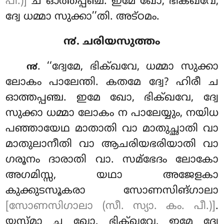
പീ.)]
ച ഓത്തപ്പഞ്ച. ഇമേ ഖോ, ഭിക്ഖവേ,
ദ്വേ ധമ്മാ സുക്കാ’’തി. അട്ഠമം.
൯. ചരിയസുത്തം
. ‘‘ദ്വേമേ
, ഭിക്ഖവേ, ധമ്മാ സുക്കാ
൯
ലോകം പാലേന്തി. കതമേ ദ്വേ? ഹിരീ ച
ഓത്തപ്പഞ്ച. ഇമേ ഖോ, ഭിക്ഖവേ, ദ്വേ
സുക്കാ ധമ്മാ ലോകം ന പാലേയ്യും, നയിധ
പഞ്ഞായേഥ മാതാതി വാ മാതുച്ഛാതി
വാ
മാതുലാനീതി വാ ആചരിയഭരിയാതി വാ
ഗരൂനം ദാരാതി വാ. സമ്ഭേദം ലോകോ
അഗമിസ്സ, യഥാ അജേളകാ
കുക്കുടസൂകരാ സോണസിങ്ഗാലാ
[സോണസിഗാലാ (സീ. സ്യാ. കം. പീ.)]
.
യസ്മാ ച ഖോ, ഭിക്ഖവേ, ഇമേ ദ്വേ