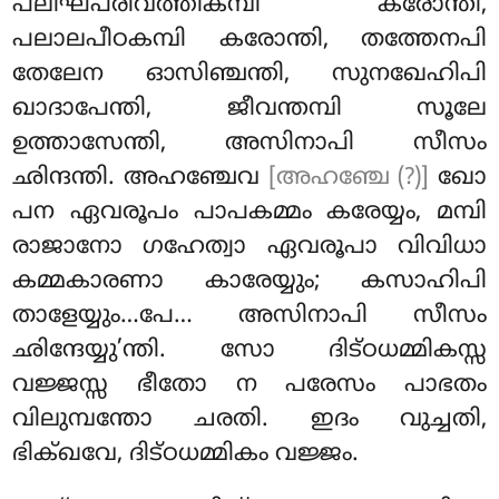
പലിഘപരിവത്തികമ്പി കരോന്തി,
പലാലപീഠകമ്പി കരോന്തി, തത്തേനപി
തേലേന ഓസിഞ്ചന്തി, സുനഖേഹിപി
ഖാദാപേന്തി, ജീവന്തമ്പി സൂലേ
ഉത്താസേന്തി, അസിനാപി സീസം
ഛിന്ദന്തി. അഹഞ്ചേവ
[അഹഞ്ചേ (?)]
ഖോ
പന ഏവരൂപം പാപകമ്മം കരേയ്യം, മമ്പി
രാജാനോ ഗഹേത്വാ ഏവരൂപാ വിവിധാ
കമ്മകാരണാ കാരേയ്യും; കസാഹിപി
താളേയ്യും…പേ… അസിനാപി സീസം
ഛിന്ദേയ്യു’ന്തി. സോ ദിട്ഠധമ്മികസ്സ
വജ്ജസ്സ ഭീതോ ന പരേസം പാഭതം
വിലുമ്പന്തോ ചരതി. ഇദം വുച്ചതി,
ഭിക്ഖവേ, ദിട്ഠധമ്മികം വജ്ജം.