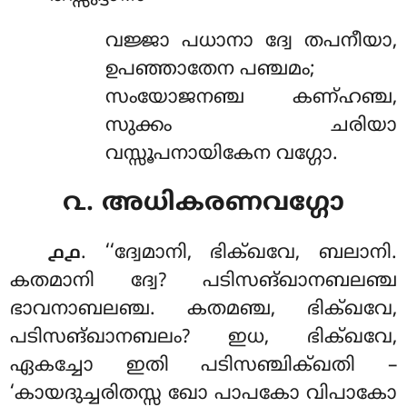
വജ്ജാ
പധാനാ ദ്വേ തപനീയാ,
ഉപഞ്ഞാതേന പഞ്ചമം;
സംയോജനഞ്ച കണ്ഹഞ്ച,
സുക്കം ചരിയാ
വസ്സൂപനായികേന വഗ്ഗോ.
൨. അധികരണവഗ്ഗോ
. ‘‘ദ്വേമാനി
, ഭിക്ഖവേ, ബലാനി.
൧൧
കതമാനി ദ്വേ? പടിസങ്ഖാനബലഞ്ച
ഭാവനാബലഞ്ച. കതമഞ്ച, ഭിക്ഖവേ,
പടിസങ്ഖാനബലം? ഇധ, ഭിക്ഖവേ,
ഏകച്ചോ ഇതി പടിസഞ്ചിക്ഖതി –
‘കായദുച്ചരിതസ്സ ഖോ പാപകോ വിപാകോ