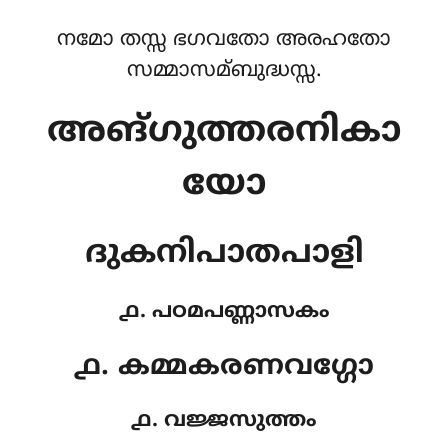
നമോ തസ്സ ഭഗവതോ അരഹതോ
സമ്മാസമ്ബുദ്ധസ്സ.
അങ്ഗുത്തരനികാ
യോ
ദുകനിപാതപാളി
൧. പഠമപണ്ണാസകം
൧. കമ്മകരണവഗ്ഗോ
൧. വജ്ജസുത്തം