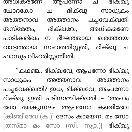
അധികരണേ ആപന്നോ ച ഭിക്ഖു
ചോദകോ ച ഭിക്ഖു സാധുകം
അത്തനാവ അത്താനം പച്ചവേക്ഖതി
തസ്മേതം, ഭിക്ഖവേ, അധികരണേ
പാടികങ്ഖം ന ദീഘത്തായ ഖരത്തായ
വാളത്തായ സംവത്തിസ്സതി, ഭിക്ഖൂ ച
ഫാസും വിഹരിസ്സന്തീതി.
‘‘കഥഞ്ച, ഭിക്ഖവേ, ആപന്നോ ഭിക്ഖു
സാധുകം അത്തനാവ അത്താനം
പച്ചവേക്ഖതി? ഇധ, ഭിക്ഖവേ, ആപന്നോ
ഭിക്ഖു ഇതി പടിസഞ്ചിക്ഖതി – ‘അഹം
ഖോ അകുസലം ആപന്നോ കഞ്ചിദേവ
[കിഞ്ചിദേവ (ക.)]
ദേസം കായേന. മം സോ
[തസ്മാ മം സോ (സീ. സ്യാ.)]
ഭിക്ഖു