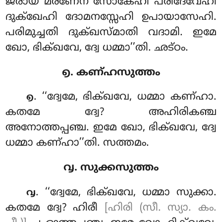
ജരായ മരണേന സോകേഹി പരിദേവേഹി
ദുക്ഖേഹി ദോമനസ്സേഹി ഉപായാസേഹി.
പരിമുച്ചതി ദുക്ഖസ്മാതി വദാമി. ഇമേ
ഖോ, ഭിക്ഖവേ, ദ്വേ ധമ്മാ’’തി. ഛട്ഠം.
൭. കണ്ഹസുത്തം
. ‘‘ദ്വേമേ, ഭിക്ഖവേ, ധമ്മാ കണ്ഹാ.
൭
കതമേ ദ്വേ? അഹിരികഞ്ച
അനോത്തപ്പഞ്ച. ഇമേ ഖോ, ഭിക്ഖവേ, ദ്വേ
ധമ്മാ കണ്ഹാ’’തി. സത്തമം.
൮. സുക്കസുത്തം
. ‘‘ദ്വേമേ, ഭിക്ഖവേ, ധമ്മാ സുക്കാ.
൮
കതമേ ദ്വേ? ഹിരീ
[ഹിരി (സീ. സ്യാ. കം.