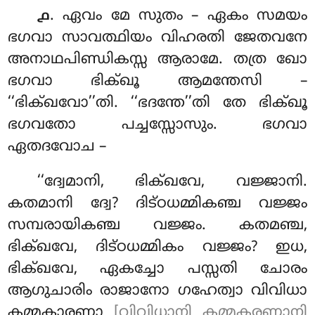
. ഏവം
മേ സുതം – ഏകം സമയം
൧
ഭഗവാ സാവത്ഥിയം വിഹരതി ജേതവനേ
അനാഥപിണ്ഡികസ്സ ആരാമേ. തത്ര ഖോ
ഭഗവാ ഭിക്ഖൂ ആമന്തേസി –
‘‘ഭിക്ഖവോ’’തി. ‘‘ഭദന്തേ’’തി തേ ഭിക്ഖൂ
ഭഗവതോ പച്ചസ്സോസും. ഭഗവാ
ഏതദവോച –
‘‘ദ്വേമാനി, ഭിക്ഖവേ, വജ്ജാനി.
കതമാനി ദ്വേ? ദിട്ഠധമ്മികഞ്ച വജ്ജം
സമ്പരായികഞ്ച വജ്ജം
. കതമഞ്ച,
ഭിക്ഖവേ, ദിട്ഠധമ്മികം വജ്ജം? ഇധ,
ഭിക്ഖവേ, ഏകച്ചോ പസ്സതി ചോരം
ആഗുചാരിം രാജാനോ ഗഹേത്വാ വിവിധാ
കമ്മകാരണാ
[വിവിധാനി കമ്മകരണാനി