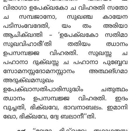
വിരാഗാ ഉപേക്ഖകോ ച വിഹരതി സതോ
ച സമ്പജാനോ, സുഖഞ്ച കായേന
പടിസംവേദേതി, യം തം അരിയാ
ആചിക്ഖന്തി – ‘ഉപേക്ഖകോ സതിമാ
സുഖവിഹാരീ’തി തതിയം ഝാനം
ഉപസമ്പജ്ജ വിഹരതി. സുഖസ്സ ച
പഹാനാ ദുക്ഖസ്സ ച പഹാനാ പുബ്ബേവ
സോമനസ്സദോമനസ്സാനം അത്ഥങ്ഗമാ
അദുക്ഖമസുഖം
ഉപേക്ഖാസതിപാരിസുദ്ധിം ചതുത്ഥം
ഝാനം ഉപസമ്പജ്ജ വിഹരതി. ഇദം
വുച്ചതി, ഭിക്ഖവേ, ഭാവനാബലം. ഇമാനി
ഖോ, ഭിക്ഖവേ, ദ്വേ ബലാനീ’’തി.