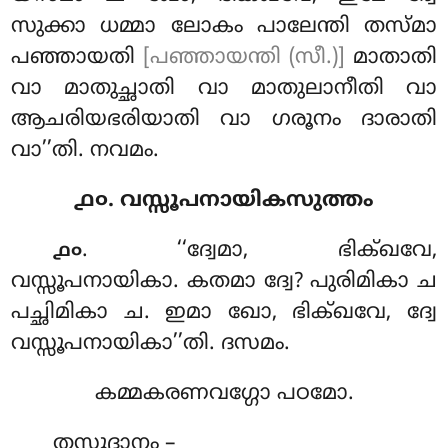
സുക്കാ ധമ്മാ ലോകം പാലേന്തി തസ്മാ
പഞ്ഞായതി
[പഞ്ഞായന്തി (സീ.)]
മാതാതി
വാ മാതുച്ഛാതി വാ മാതുലാനീതി വാ
ആചരിയഭരിയാതി വാ ഗരൂനം ദാരാതി
വാ’’തി. നവമം.
൧൦. വസ്സൂപനായികസുത്തം
. ‘‘ദ്വേമാ, ഭിക്ഖവേ,
൧൦
വസ്സൂപനായികാ. കതമാ ദ്വേ? പുരിമികാ ച
പച്ഛിമികാ ച. ഇമാ ഖോ, ഭിക്ഖവേ, ദ്വേ
വസ്സൂപനായികാ’’തി. ദസമം.
കമ്മകരണവഗ്ഗോ പഠമോ.
തസ്സുദ്ദാനം –