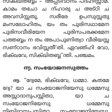
സിക്ഖിതബ്ബം – ‘അപ്പടിവാനം പദഹിസ്സാമ.
കാമം തചോ ച ന്ഹാരു ച അട്ഠി ച
അവസിസ്സതു, സരീരേ ഉപസുസ്സതു
മംസലോഹിതം, യം തം പുരിസഥാമേന
പുരിസവീരിയേന പുരിസപരക്കമേന
പത്തബ്ബം ന തം അപാപുണിത്വാ വീരിയസ്സ
സണ്ഠാനം ഭവിസ്സതീ’തി. ഏവഞ്ഹി വോ,
ഭിക്ഖവേ, സിക്ഖിതബ്ബ’’ന്തി. പഞ്ചമം.
൬. സംയോജനസുത്തം
. ‘‘ദ്വേമേ, ഭിക്ഖവേ, ധമ്മാ. കതമേ
൬
ദ്വേ? യാ ച സംയോജനിയേസു ധമ്മേസു
അസ്സാദാനുപസ്സിതാ, യാ ച
സംയോജനിയേസു ധമ്മേസു
നിബ്ബിദാനുപസ്സിതാ. സംയോജനിയേസു,