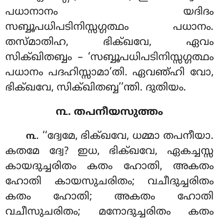
പധാനാനം യദിദം
സബ്ബൂപധിപടിനിസ്സഗ്ഗത്ഥം പധാനം.
തസ്മാതിഹ, ഭിക്ഖവേ, ഏവം
സിക്ഖിതബ്ബം – ‘സബ്ബൂപധിപടിനിസ്സഗ്ഗത്ഥം
പധാനം പദഹിസ്സാമാ’തി. ഏവഞ്ഹി വോ,
ഭിക്ഖവേ, സിക്ഖിതബ്ബ’’ന്തി. ദുതിയം.
൩. തപനീയസുത്തം
. ‘‘ദ്വേമേ, ഭിക്ഖവേ, ധമ്മാ തപനീയാ.
൩
കതമേ ദ്വേ? ഇധ, ഭിക്ഖവേ, ഏകച്ചസ്സ
കായദുച്ചരിതം കതം ഹോതി, അകതം
ഹോതി കായസുചരിതം; വചീദുച്ചരിതം
കതം ഹോതി; അകതം ഹോതി
വചീസുചരിതം; മനോദുച്ചരിതം കതം