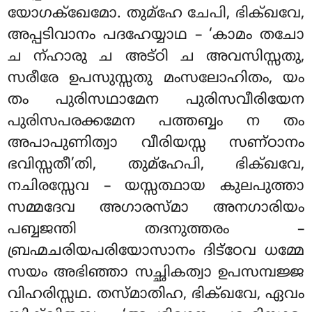
യോഗക്ഖേമോ. തുമ്ഹേ ചേപി, ഭിക്ഖവേ,
അപ്പടിവാനം പദഹേയ്യാഥ – ‘കാമം തചോ
ച ന്ഹാരു ച അട്ഠി ച അവസിസ്സതു,
സരീരേ ഉപസുസ്സതു മംസലോഹിതം, യം
തം പുരിസഥാമേന പുരിസവീരിയേന
പുരിസപരക്കമേന പത്തബ്ബം ന തം
അപാപുണിത്വാ വീരിയസ്സ സണ്ഠാനം
ഭവിസ്സതീ’തി, തുമ്ഹേപി, ഭിക്ഖവേ,
നചിരസ്സേവ – യസ്സത്ഥായ കുലപുത്താ
സമ്മദേവ അഗാരസ്മാ അനഗാരിയം
പബ്ബജന്തി തദനുത്തരം –
ബ്രഹ്മചരിയപരിയോസാനം ദിട്ഠേവ ധമ്മേ
സയം അഭിഞ്ഞാ സച്ഛികത്വാ ഉപസമ്പജ്ജ
വിഹരിസ്സഥ. തസ്മാതിഹ, ഭിക്ഖവേ, ഏവം