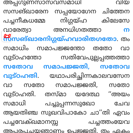
അപ്പഗുണസാസവസമാധി വിയ
സസങ്ഖാരേന സപ്പയോഗേന
ചിത്തേന
പച്ചനീകധമ്മേ നിഗ്ഗയ്ഹ കിലേസേ
വാരേത്വാ അനധിഗതത്താ
ന
📜
സസങ്ഖാരനിഗ്ഗയ്ഹവാരിതഗതോ
. തം
സമാധിം സമാപജ്ജന്തോ തതോ വാ
വുട്ഠഹന്തോ സതിവേപുല്ലപ്പത്തത്താ
സതോവ സമാപജ്ജതി, സതോവ
വുട്ഠഹതി
. യഥാപരിച്ഛിന്നകാലവസേന
വാ സതോ സമാപജ്ജതി, സതോ
വുട്ഠഹതി. തസ്മാ യദേത്ഥ ‘‘അയം
സമാധി പച്ചുപ്പന്നസുഖോ ചേവ
ആയതിഞ്ച സുഖവിപാകോ ചാ’’തി ഏവം
പച്ചവേക്ഖമാനസ്സ പച്ചത്തംയേവ
അപരപ്പച്ചയഞാണം ഉപ്പജ്ജതി, തം ഏകം