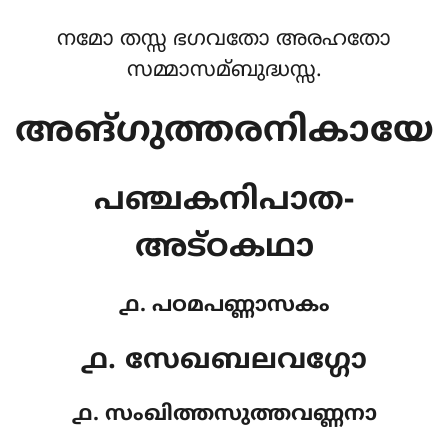
നമോ തസ്സ ഭഗവതോ അരഹതോ
സമ്മാസമ്ബുദ്ധസ്സ.
അങ്ഗുത്തരനികായേ
പഞ്ചകനിപാത-
അട്ഠകഥാ
൧. പഠമപണ്ണാസകം
൧. സേഖബലവഗ്ഗോ
൧. സംഖിത്തസുത്തവണ്ണനാ