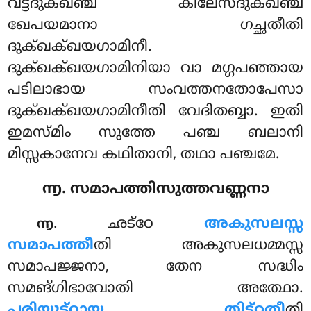
വട്ടദുക്ഖഞ്ച കിലേസദുക്ഖഞ്ച
ഖേപയമാനാ ഗച്ഛതീതി
ദുക്ഖക്ഖയഗാമിനീ.
ദുക്ഖക്ഖയഗാമിനിയാ വാ മഗ്ഗപഞ്ഞായ
പടിലാഭായ സംവത്തനതോപേസാ
ദുക്ഖക്ഖയഗാമിനീതി വേദിതബ്ബാ. ഇതി
ഇമസ്മിം സുത്തേ പഞ്ച ബലാനി
മിസ്സകാനേവ കഥിതാനി, തഥാ പഞ്ചമേ.
൬. സമാപത്തിസുത്തവണ്ണനാ
. ഛട്ഠേ
അകുസലസ്സ
൬
സമാപത്തീ
തി അകുസലധമ്മസ്സ
സമാപജ്ജനാ, തേന സദ്ധിം
സമങ്ഗിഭാവോതി അത്ഥോ.
പരിയുട്ഠായ തിട്ഠതീ
തി