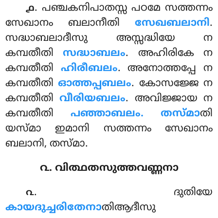
. പഞ്ചകനിപാതസ്സ
പഠമേ സത്തന്നം
൧
സേഖാനം ബലാനീതി
സേഖബലാനി
.
സദ്ധാബലാദീസു അസ്സദ്ധിയേ ന
കമ്പതീതി
സദ്ധാബലം
. അഹിരികേ ന
കമ്പതീതി
ഹിരീബലം
. അനോത്തപ്പേ ന
കമ്പതീതി
ഓത്തപ്പബലം
. കോസജ്ജേ ന
കമ്പതീതി
വീരിയബലം
. അവിജ്ജായ ന
കമ്പതീതി
പഞ്ഞാബലം. തസ്മാ
തി
യസ്മാ ഇമാനി സത്തന്നം സേഖാനം
ബലാനി, തസ്മാ.
൨. വിത്ഥതസുത്തവണ്ണനാ
. ദുതിയേ
൨
കായദുച്ചരിതേനാ
തിആദീസു