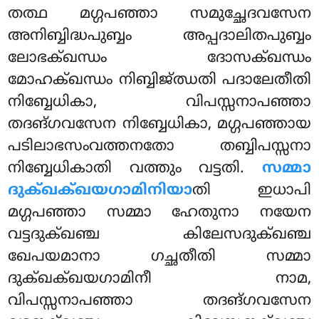
തത്ഥ മഗ്ഗപഞ്ഞാ സമുച്ഛേദവസേന
അനിബ്ബിദ്ധപുബ്ബം അപ്പദാലിതപുബ്ബം
ലോഭക്ഖന്ധം ദോസക്ഖന്ധം
മോഹക്ഖന്ധം നിബ്ബിജ്ഝതി പദാലേതീതി
നിബ്ബേധികാ, വിപസ്സനാപഞ്ഞാ
തദങ്ഗവസേന നിബ്ബേധികാ, മഗ്ഗപഞ്ഞായ
പടിലാഭസംവത്തനതോ തബ്ബിപസ്സനാ
നിബ്ബേധികാതി വത്തും വട്ടതി.
സമ്മാ
ദുക്ഖക്ഖയഗാമിനിയാ
തി ഇധാപി
മഗ്ഗപഞ്ഞാ സമ്മാ ഹേതുനാ നയേന
വട്ടദുക്ഖഞ്ച കിലേസദുക്ഖഞ്ച
ഖേപയമാനാ ഗച്ഛതീതി സമ്മാ
ദുക്ഖക്ഖയഗാമിനീ നാമ,
വിപസ്സനാപഞ്ഞാ തദങ്ഗവസേന