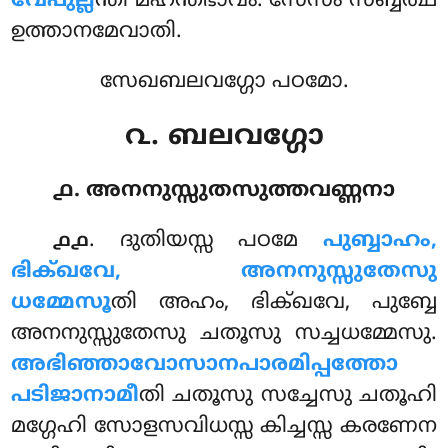
വേപുല്ല
ന്തി മഹന്തഭാവം. സേസം സബ്ബത്ഥ
ഉത്താനമേവാതി.
സേഖബലവഗ്ഗോ പഠമോ.
൨. ബലവഗ്ഗോ
൧. അനനുസ്സുതസുത്തവണ്ണനാ
. ദുതിയസ്സ
പഠമേ
പുബ്ബാഹം,
൧൧
ഭിക്ഖവേ, അനനുസ്സുതേസു
ധമ്മേസൂ
തി അഹം, ഭിക്ഖവേ, പുബ്ബേ
അനനുസ്സുതേസു ചതൂസു സച്ചധമ്മേസു.
അഭിഞ്ഞാവോസാനപാരമിപ്പത്തോ
പടിജാനാമീ
തി ചതൂസു സച്ചേസു ചതൂഹി
മഗ്ഗേഹി സോളസവിധസ്സ കിച്ചസ്സ കരണേന