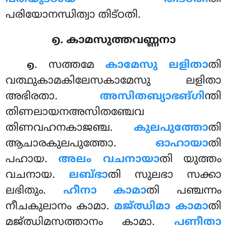
പരിയോനന്ധിത്വാ തിട്ഠതി.
൭. കാമസുത്തവണ്ണനാ
. സത്തമേ
കാമേസു ലളിതാ
തി
൭
വത്ഥുകാമകിലേസകാമേസു ലളിതാ
അഭിരതാ.
അസിതബ്യാഭങ്ഗി
ന്തി
തിണലായനഅസിതഞ്ചേവ
തിണവഹനകാജഞ്ച.
കുലപുത്തോ
തി
ആചാരകുലപുത്തോ.
ഓഹായാ
തി
പഹായ.
അലം
വചനായാ
തി യുത്തം
വചനായ.
ലബ്ഭാ
തി സുലഭാ സക്കാ
ലഭിതും.
ഹീനാ കാമാ
തി പഞ്ചന്നം
നീചകുലാനം കാമാ.
മജ്ഝിമാ കാമാ
തി
മജ്ഝിമസത്താനം കാമാ.
പണീതാ