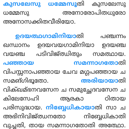
കുസലേസു ധമ്മേസൂ
തി കുസലേസു
ധമ്മേസു അനോരോപിതധുരോ
അനോസക്കിതവീരിയോ.
ഉദയത്ഥഗാമിനിയാ
തി പഞ്ചന്നം
ഖന്ധാനം ഉദയവയഗാമിനിയാ ഉദയഞ്ച
വയഞ്ച പടിവിജ്ഝിതും സമത്ഥായ.
പഞ്ഞായ
സമന്നാഗതോ
തി
വിപസ്സനാപഞ്ഞായ ചേവ മഗ്ഗപഞ്ഞായ ച
സമങ്ഗിഭൂതോ.
അരിയായാ
തി
വിക്ഖമ്ഭനവസേന ച സമുച്ഛേദവസേന ച
കിലേസേഹി ആരകാ ഠിതായ
പരിസുദ്ധായ.
നിബ്ബേധികായാ
തി സാ ച
അഭിനിവിജ്ഝനതോ നിബ്ബേധികാതി
വുച്ചതി, തായ സമന്നാഗതോതി അത്ഥോ.