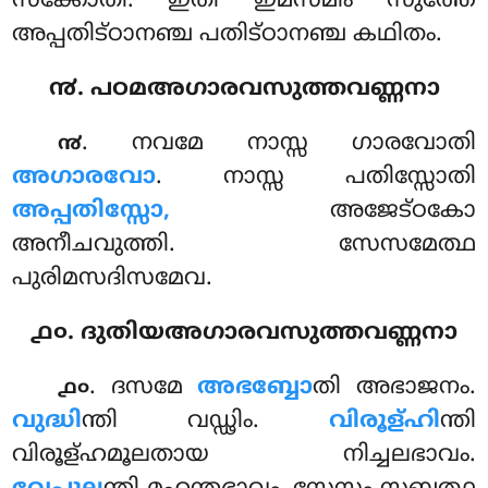
സക്കോതി. ഇതി ഇമസ്മിം സുത്തേ
അപ്പതിട്ഠാനഞ്ച പതിട്ഠാനഞ്ച കഥിതം.
൯. പഠമഅഗാരവസുത്തവണ്ണനാ
. നവമേ
നാസ്സ ഗാരവോതി
൯
അഗാരവോ
. നാസ്സ പതിസ്സോതി
അപ്പതിസ്സോ,
അജേട്ഠകോ
അനീചവുത്തി. സേസമേത്ഥ
പുരിമസദിസമേവ.
൧൦. ദുതിയഅഗാരവസുത്തവണ്ണനാ
. ദസമേ
അഭബ്ബോ
തി അഭാജനം.
൧൦
വുദ്ധി
ന്തി വഡ്ഢിം.
വിരൂള്ഹി
ന്തി
വിരൂള്ഹമൂലതായ നിച്ചലഭാവം.