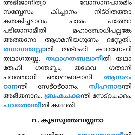
അഭിജാനിത്വാ വോസാനപാരമിം
സബ്ബേസം കിച്ചാനം നിട്ഠിതത്താ
കതകിച്ചഭാവം പാരം പത്തോ
പടിജാനാമീതി മഹാബോധിപല്ലങ്കേ
അത്തനോ ആഗമനീയഗുണം ദസ്സേതി.
തഥാഗതസ്സാ
തി അട്ഠഹി കാരണേഹി
തഥാഗതസ്സ.
തഥാഗതബലാനീ
തി യഥാ
തേഹി ഗന്തബ്ബം, തഥേവ ഗതാനി
പവത്താനി ഞാണബലാനി.
ആസഭം
ഠാന
ന്തി സേട്ഠട്ഠാനം.
സീഹനാദ
ന്തി
അഭീതനാദം.
ബ്രഹ്മചക്ക
ന്തി സേട്ഠചക്കം.
പവത്തേതീ
തി കഥേതി.
൨. കൂടസുത്തവണ്ണനാ