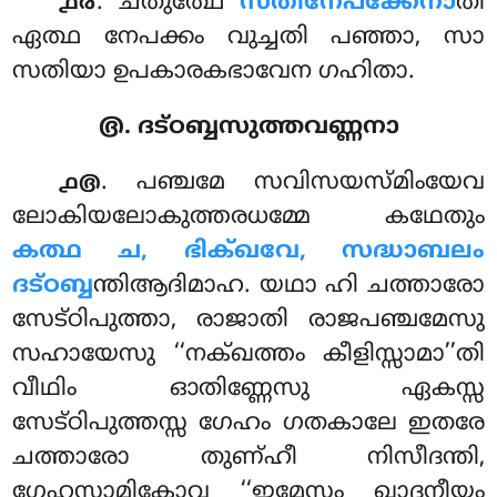
. ചതുത്ഥേ
സതിനേപക്കേനാ
തി
൧൪
ഏത്ഥ നേപക്കം വുച്ചതി പഞ്ഞാ, സാ
സതിയാ ഉപകാരകഭാവേന ഗഹിതാ.
൫. ദട്ഠബ്ബസുത്തവണ്ണനാ
. പഞ്ചമേ സവിസയസ്മിംയേവ
൧൫
ലോകിയലോകുത്തരധമ്മേ കഥേതും
കത്ഥ ച, ഭിക്ഖവേ, സദ്ധാബലം
ദട്ഠബ്ബ
ന്തിആദിമാഹ. യഥാ ഹി ചത്താരോ
സേട്ഠിപുത്താ, രാജാതി രാജപഞ്ചമേസു
സഹായേസു ‘‘നക്ഖത്തം കീളിസ്സാമാ’’തി
വീഥിം ഓതിണ്ണേസു ഏകസ്സ
സേട്ഠിപുത്തസ്സ ഗേഹം ഗതകാലേ ഇതരേ
ചത്താരോ
തുണ്ഹീ നിസീദന്തി,
ഗേഹസാമികോവ ‘‘ഇമേസം ഖാദനീയം