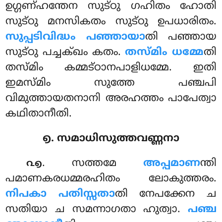
ഉഗ്ഗണ്ഹന്തേന സുട്ഠു ഗഹിതം ഹോതി
സുട്ഠു മനസികതം സുട്ഠു ഉപധാരിതം.
സുപ്പടിവിദ്ധം പഞ്ഞായാ
തി പഞ്ഞായ
സുട്ഠു പച്ചക്ഖം കതം.
തസ്മിം ധമ്മേ
തി
തസ്മിം കമ്മട്ഠാനപാളിധമ്മേ. ഇതി
ഇമസ്മിം സുത്തേ പഞ്ചപി
വിമുത്തായതനാനി അരഹത്തം പാപേത്വാ
കഥിതാനീതി.
൭. സമാധിസുത്തവണ്ണനാ
. സത്തമേ
അപ്പമാണ
ന്തി
൨൭
പമാണകരധമ്മരഹിതം ലോകുത്തരം.
നിപകാ പതിസ്സതാ
തി നേപക്കേന ച
സതിയാ ച സമന്നാഗതാ ഹുത്വാ.
പഞ്ച