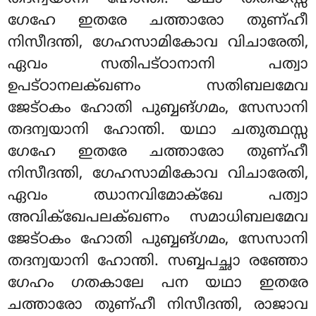
ഗേഹേ ഇതരേ ചത്താരോ തുണ്ഹീ
നിസീദന്തി, ഗേഹസാമികോവ വിചാരേതി,
ഏവം സതിപട്ഠാനാനി പത്വാ
ഉപട്ഠാനലക്ഖണം സതിബലമേവ
ജേട്ഠകം ഹോതി പുബ്ബങ്ഗമം, സേസാനി
തദന്വയാനി ഹോന്തി. യഥാ ചതുത്ഥസ്സ
ഗേഹേ ഇതരേ ചത്താരോ
തുണ്ഹീ
നിസീദന്തി, ഗേഹസാമികോവ വിചാരേതി,
ഏവം ഝാനവിമോക്ഖേ പത്വാ
അവിക്ഖേപലക്ഖണം സമാധിബലമേവ
ജേട്ഠകം ഹോതി പുബ്ബങ്ഗമം, സേസാനി
തദന്വയാനി ഹോന്തി. സബ്ബപച്ഛാ രഞ്ഞോ
ഗേഹം ഗതകാലേ പന യഥാ ഇതരേ
ചത്താരോ തുണ്ഹീ നിസീദന്തി, രാജാവ