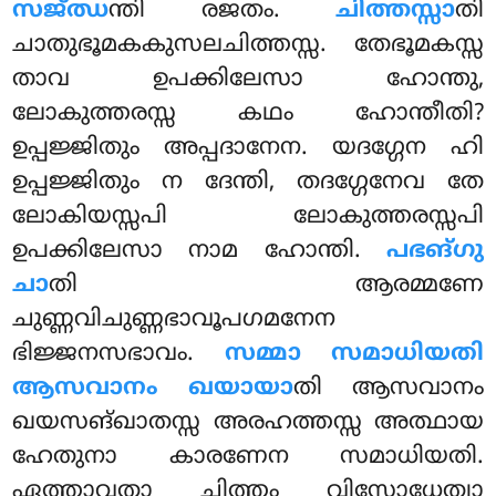
സജ്ഝ
ന്തി രജതം.
ചിത്തസ്സാ
തി
ചാതുഭൂമകകുസലചിത്തസ്സ. തേഭൂമകസ്സ
താവ ഉപക്കിലേസാ ഹോന്തു,
ലോകുത്തരസ്സ കഥം ഹോന്തീതി?
ഉപ്പജ്ജിതും അപ്പദാനേന. യദഗ്ഗേന ഹി
ഉപ്പജ്ജിതും ന ദേന്തി, തദഗ്ഗേനേവ തേ
ലോകിയസ്സപി ലോകുത്തരസ്സപി
ഉപക്കിലേസാ നാമ ഹോന്തി.
പഭങ്ഗു
ചാ
തി ആരമ്മണേ
ചുണ്ണവിചുണ്ണഭാവൂപഗമനേന
ഭിജ്ജനസഭാവം.
സമ്മാ
സമാധിയതി
ആസവാനം ഖയായാ
തി ആസവാനം
ഖയസങ്ഖാതസ്സ അരഹത്തസ്സ അത്ഥായ
ഹേതുനാ കാരണേന സമാധിയതി.
ഏത്താവതാ
ചിത്തം വിസോധേത്വാ