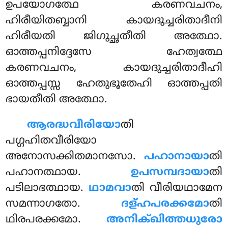
ഉപയോഗത്ഥേ കരണവചനം,
ഹിരീയിതബ്ബാനി കായദുച്ചരിതാദീനി
ഹിരീയതി ജിഗുച്ഛതീതി അത്ഥോ.
ഓത്തപ്പനിദ്ദേസേ ഹേത്വത്ഥേ
കരണവചനം, കായദുച്ചരിതാദീഹി
ഓത്തപ്പസ്സ ഹേതുഭൂതേഹി ഓത്തപ്പതി
ഭായതീതി അത്ഥോ.
ആരദ്ധവീരിയോ
തി
പഗ്ഗഹിതവീരിയോ
അനോസക്കിതമാനസോ.
പഹാനായാ
തി
പഹാനത്ഥായ.
ഉപസമ്പദായാ
തി
പടിലാഭത്ഥായ.
ഥാമവാ
തി വീരിയഥാമേന
സമന്നാഗതോ.
ദള്ഹപരക്കമോ
തി
ഥിരപരക്കമോ.
അനിക്ഖിത്തധുരോ