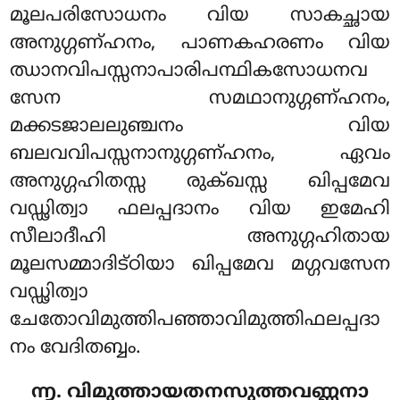
മൂലപരിസോധനം വിയ സാകച്ഛായ
അനുഗ്ഗണ്ഹനം, പാണകഹരണം വിയ
ഝാനവിപസ്സനാപാരിപന്ഥികസോധനവ
സേന സമഥാനുഗ്ഗണ്ഹനം,
മക്കടജാലലുഞ്ചനം വിയ
ബലവവിപസ്സനാനുഗ്ഗണ്ഹനം, ഏവം
അനുഗ്ഗഹിതസ്സ രുക്ഖസ്സ ഖിപ്പമേവ
വഡ്ഢിത്വാ ഫലപ്പദാനം വിയ ഇമേഹി
സീലാദീഹി അനുഗ്ഗഹിതായ
മൂലസമ്മാദിട്ഠിയാ ഖിപ്പമേവ മഗ്ഗവസേന
വഡ്ഢിത്വാ
ചേതോവിമുത്തിപഞ്ഞാവിമുത്തിഫലപ്പദാ
നം വേദിതബ്ബം.
൬. വിമുത്തായതനസുത്തവണ്ണനാ