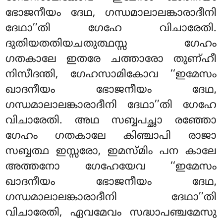
ഭോജനീയം ദേഥ, ഗന്ധമാലാലങ്കാരാദീനി
ദേഥാ’’തി ഗേഹേ വിചാരേതി.
ദുതിയതതിയചതുത്ഥസ്സ ഗേഹം
ഗതകാലേ ഇതരേ ചത്താരോ തുണ്ഹീ
നിസീദന്തി, ഗേഹസാമികോവ ‘‘ഇമേസം
ഖാദനീയം ഭോജനീയം ദേഥ,
ഗന്ധമാലാലങ്കാരാദീനി ദേഥാ’’തി ഗേഹേ
വിചാരേതി. അഥ സബ്ബപച്ഛാ രഞ്ഞോ
ഗേഹം ഗതകാലേ കിഞ്ചാപി രാജാ
സബ്ബത്ഥ ഇസ്സരോ, ഇമസ്മിം പന കാലേ
അത്തനോ ഗേഹേയേവ ‘‘ഇമേസം
ഖാദനീയം ഭോജനീയം ദേഥ,
ഗന്ധമാലാലങ്കാരാദീനി ദേഥാ’’തി
വിചാരേതി, ഏവമേവം സദ്ധാപഞ്ചമേസു