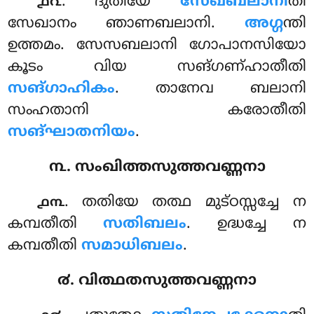
. ദുതിയേ
സേഖബലാനീ
തി
൧൨
സേഖാനം ഞാണബലാനി.
അഗ്ഗ
ന്തി
ഉത്തമം. സേസബലാനി ഗോപാനസിയോ
കൂടം വിയ സങ്ഗണ്ഹാതീതി
സങ്ഗാഹികം
. താനേവ ബലാനി
സംഹതാനി കരോതീതി
സങ്ഘാതനിയം
.
൩. സംഖിത്തസുത്തവണ്ണനാ
. തതിയേ
തത്ഥ മുട്ഠസ്സച്ചേ ന
൧൩
കമ്പതീതി
സതിബലം
. ഉദ്ധച്ചേ ന
കമ്പതീതി
സമാധിബലം
.
൪. വിത്ഥതസുത്തവണ്ണനാ