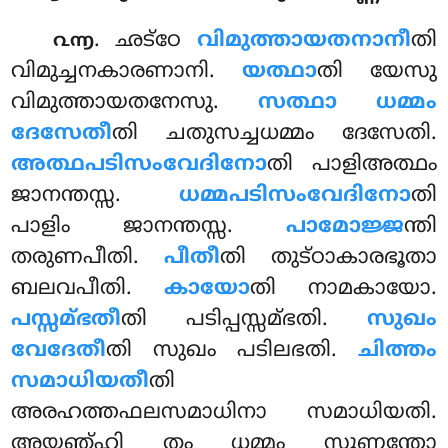
. ഛട്ഠേ
വിമുത്തായതനാനീ
തി
൨൬
വിമുച്ചനകാരണാനി.
യത്ഥാ
തി യേസു
വിമുത്തായതനേസു.
സത്ഥാ ധമ്മം
ദേസേതീ
തി ചതുസച്ചധമ്മം ദേസേതി.
അത്ഥപടിസംവേദിനോ
തി പാളിഅത്ഥം
ജാനന്തസ്സ.
ധമ്മപടിസംവേദിനോ
തി
പാളിം ജാനന്തസ്സ.
പാമോജ്ജ
ന്തി
തരുണപീതി.
പീതീ
തി തുട്ഠാകാരഭൂതാ
ബലവപീതി.
കായോ
തി നാമകായോ.
പസ്സമ്ഭതീ
തി പടിപ്പസ്സമ്ഭതി.
സുഖം
വേദേതീ
തി സുഖം പടിലഭതി.
ചിത്തം
സമാധിയതീ
തി
അരഹത്തഫലസമാധിനാ സമാധിയതി.
അയഞ്ഹി തം ധമ്മം സുണന്തോ