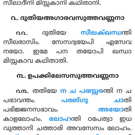
സീലാദീനി മിസ്സകാനി കഥിതാനി.
൨. ദുതിയഅഗാരവസുത്തവണ്ണനാ
. ദുതിയേ
സീലക്ഖന്ധ
ന്തി
൨൨
സീലരാസിം. സേസദ്വയേപി ഏസേവ
നയോ. ഇമേ പന തയോപി ഖന്ധാ
മിസ്സകാവ കഥിതാതി.
൩. ഉപക്കിലേസസുത്തവണ്ണനാ
. തതിയേ
ന ച പഭസ്സര
ന്തി ന ച
൨൩
പഭാവന്തം.
പഭങ്ഗു ചാ
തി
പഭിജ്ജനസഭാവം.
അയോ
തി
കാളലോഹം.
ലോഹ
ന്തി ഠപേത്വാ ഇധ
വുത്താനി ചത്താരി അവസേസം ലോഹം.