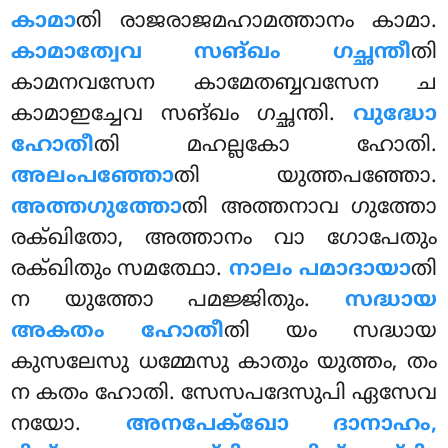
കാമാ
തി രാജരാജമഹാമത്താനം കാമാ.
കാമാത്വേവ സങ്ഖം ഗച്ഛന്തീ
തി
കാമനവസേന കാമേതബ്ബവസേന ച
കാമാഇച്ചേവ സങ്ഖം ഗച്ഛന്തി.
വുദ്ധോ
ഹോതീ
തി മഹല്ലകോ ഹോതി.
അലംപഞ്ഞോ
തി യുത്തപഞ്ഞോ.
അത്തഗുത്തോ
തി അത്തനാവ ഗുത്തോ
രക്ഖിതോ, അത്താനം വാ ഗോപേതും
രക്ഖിതും സമത്ഥോ.
നാലം പമാദായാ
തി
ന യുത്തോ പമജ്ജിതും.
സദ്ധായ
അകതം ഹോതീ
തി യം സദ്ധായ
കുസലേസു ധമ്മേസു കാതും യുത്തം, തം
ന കതം ഹോതി. സേസപദേസുപി ഏസേവ
നയോ.
അനപേക്ഖോ ദാനാഹം,