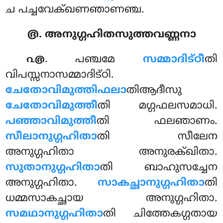
ച പച്ചവേക്ഖണഞാണഞ്ച.
൫. അനുഗ്ഗഹിതസുത്തവണ്ണനാ
. പഞ്ചമേ
സമ്മാദിട്ഠീ
തി
൨൫
വിപസ്സനാസമ്മാദിട്ഠി.
ചേതോവിമുത്തിഫലാ
തിആദീസു
ചേതോവിമുത്തീ
തി മഗ്ഗഫലസമാധി.
പഞ്ഞാവിമുത്തീ
തി ഫലഞാണം.
സീലാനുഗ്ഗഹിതാ
തി സീലേന
അനുഗ്ഗഹിതാ അനുരക്ഖിതാ.
സുതാനുഗ്ഗഹിതാ
തി ബാഹുസച്ചേന
അനുഗ്ഗഹിതാ.
സാകച്ഛാനുഗ്ഗഹിതാ
തി
ധമ്മസാകച്ഛായ അനുഗ്ഗഹിതാ.
സമഥാനുഗ്ഗഹിതാ
തി ചിത്തേകഗ്ഗതായ