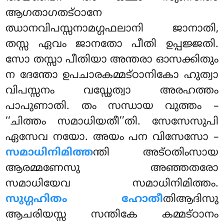
ആഗതാഗതട്ഠാനേ
ഝാനവിപസ്സനാമഗ്ഗഫലാനി ജാനാതി,
തസ്സ ഏവം ജാനതോ പീതി ഉപ്പജ്ജതി.
സോ
തസ്സാ പീതിയാ അന്തരാ ഓസക്കിതും
ന ദേന്തോ ഉപചാരകമ്മട്ഠാനികോ ഹുത്വാ
വിപസ്സനം വഡ്ഢേത്വാ അരഹത്തം
പാപുണാതി. തം സന്ധായ വുത്തം –
‘‘ചിത്തം സമാധിയതീ’’തി. സേസേസുപി
ഏസേവ നയോ. അയം പന വിസേസോ –
സമാധിനിമിത്ത
ന്തി അട്ഠതിംസായ
ആരമ്മണേസു അഞ്ഞതരോ
സമാധിയേവ സമാധിനിമിത്തം.
സുഗ്ഗഹിതം
ഹോതീ
തിആദിസു
ആചരിയസ്സ സന്തികേ കമ്മട്ഠാനം