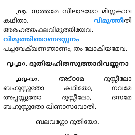
. സത്തമേ സീലാദയോ മിസ്സകാവ
൧൭
കഥിതാ.
വിമുത്തീ
തി
അരഹത്തഫലവിമുത്തിയേവ.
വിമുത്തിഞാണദസ്സനം
പച്ചവേക്ഖണഞാണം, തം ലോകിയമേവ.
൮-൧൦. ദുതിയഹിതസുത്താദിവണ്ണനാ
. അട്ഠമേ
ദുസ്സീലോ
൧൮-൨൦
ബഹുസ്സുതോ കഥിതോ, നവമേ
അപ്പസ്സുതോ ദുസ്സീലോ, ദസമേ
ബഹുസ്സുതോ ഖീണാസവോതി.
ബലവഗ്ഗോ ദുതിയോ.