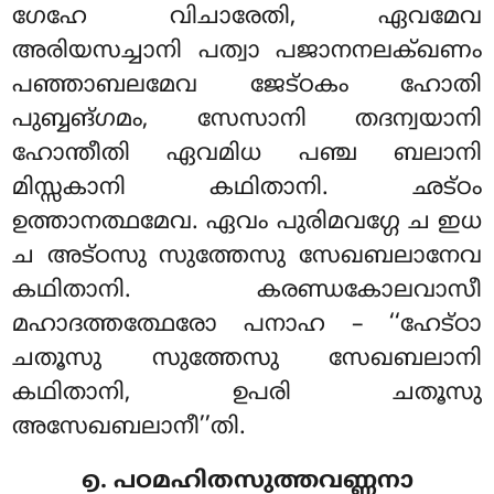
ഗേഹേ വിചാരേതി, ഏവമേവ
അരിയസച്ചാനി പത്വാ പജാനനലക്ഖണം
പഞ്ഞാബലമേവ ജേട്ഠകം ഹോതി
പുബ്ബങ്ഗമം, സേസാനി തദന്വയാനി
ഹോന്തീതി ഏവമിധ പഞ്ച ബലാനി
മിസ്സകാനി കഥിതാനി. ഛട്ഠം
ഉത്താനത്ഥമേവ. ഏവം പുരിമവഗ്ഗേ ച ഇധ
ച അട്ഠസു സുത്തേസു സേഖബലാനേവ
കഥിതാനി. കരണ്ഡകോലവാസീ
മഹാദത്തത്ഥേരോ പനാഹ – ‘‘ഹേട്ഠാ
ചതൂസു സുത്തേസു സേഖബലാനി
കഥിതാനി, ഉപരി ചതൂസു
അസേഖബലാനീ’’തി.
൭. പഠമഹിതസുത്തവണ്ണനാ