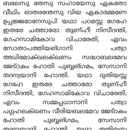
ബലേസു തേസു സഹായേസു ഏകതോ
വീഥിം ഓതരന്തേസു വിയ ഏകാരമ്മണേ
ഉപ്പജ്ജമാനേസുപി യഥാ പഠമസ്സ ഗേഹേ
ഇതരേ ചത്താരോ തുണ്ഹീ നിസീദന്തി,
ഗേഹസാമികോവ വിചാരേതി, ഏവം
സോതാപത്തിയങ്ഗാനി പത്വാ
അധിമോക്ഖലക്ഖണം സദ്ധാബലമേവ
ജേട്ഠകം ഹോതി പുബ്ബങ്ഗമം, സേസാനി
തദന്വയാനി ഹോന്തി. യഥാ ദുതിയസ്സ
ഗേഹേ ഇതരേ ചത്താരോ തുണ്ഹീ
നിസീദന്തി, ഗേഹസാമികോവ വിചാരേതി,
ഏവം സമ്മപ്പധാനാനി പത്വാ
പഗ്ഗഹലക്ഖണം വീരിയബലമേവ ജേട്ഠകം
ഹോതി പുബ്ബങ്ഗമം
, സേസാനി
തദന്വയാനി ഹോന്തി. യഥാ തതിയസ്സ