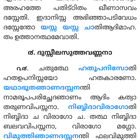
അരഹത്തേ പതിട്ഠിതം ഖീണാസവം
ദസ്സേതി. ഇദാനിസ്സ അഭിഞ്ഞാപടിവേധം
ദസ്സേന്തോ
യസ്സ യസ്സ ചാ
തിആദിമാഹ.
തം ഉത്താനത്ഥമേവാതി.
൪. ദുസ്സീലസുത്തവണ്ണനാ
. ചതുത്ഥേ
ഹതൂപനിസോ
തി
൨൪
ഹതഉപനിസ്സയോ ഹതകാരണോ.
യഥാഭൂതഞാണദസ്സന
ന്തി
നാമരൂപപരിച്ഛേദഞാണം ആദിം കത്വാ
തരുണവിപസ്സനാ.
നിബ്ബിദാവിരാഗോ
തി
നിബ്ബിദാ ച വിരാഗോ ച
. തത്ഥ നിബ്ബിദാ
ബലവവിപസ്സനാ, വിരാഗോ മഗ്ഗോ.
വിമുത്തിഞാണദസ്സന
ന്തി ഫലവിമുത്തി