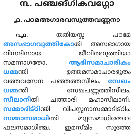
൩. പഞ്ചങ്ഗികവഗ്ഗോ
൧. പഠമഅഗാരവസുത്തവണ്ണനാ
. തതിയസ്സ
പഠമേ
൨൧
അസഭാഗവുത്തികോ
തി അസഭാഗായ
വിസദിസായ ജീവിതവുത്തിയാ
സമന്നാഗതോ
.
ആഭിസമാചാരികം
ധമ്മ
ന്തി ഉത്തമസമാചാരഭൂതം
വത്തവസേന പഞ്ഞത്തസീലം.
സേഖം
ധമ്മ
ന്തി സേഖപണ്ണത്തിസീലം.
സീലാനീ
തി ചത്താരി മഹാസീലാനി.
സമ്മാദിട്ഠി
ന്തി വിപസ്സനാസമ്മാദിട്ഠിം.
സമ്മാസമാധി
ന്തി മഗ്ഗസമാധിഞ്ചേവ
ഫലസമാധിഞ്ച. ഇമസ്മിം സുത്തേ