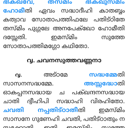
ഭിക്ഖവേ, തസ്മിം ഭിക്ഖുസ്മിം
ഹോമീ
തി ഏവം സദ്ധാദീഹി കാതബ്ബം
കത്വാവ സോതാപത്തിഫലേ പതിട്ഠിതേ
തസ്മിം പുഗ്ഗലേ അനപേക്ഖോ ഹോമീതി
ദസ്സേതി. ഇമസ്മിം സുത്തേ
സോതാപത്തിമഗ്ഗോ കഥിതോ.
൮. ചവനസുത്തവണ്ണനാ
. അട്ഠമേ
സദ്ധമ്മേ
തി
൮
സാസനസദ്ധമ്മേ.
അസ്സദ്ധോ
തി
ഓകപ്പനസദ്ധായ ച പക്ഖന്ദനസദ്ധായ
ചാതി ദ്വീഹിപി സദ്ധാഹി വിരഹിതോ.
ചവതി നപ്പതിട്ഠാതീ
തി ഇമസ്മിം
സാസനേ ഗുണേഹി ചവതി, പതിട്ഠാതും ന