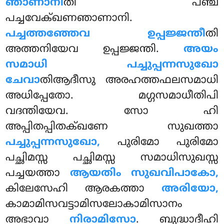
ഞാണാനീ
തി പഞ്ച
പച്ചവേക്ഖണഞാണാനി.
പച്ചത്തഞ്ഞേവ ഉപ്പജ്ജന്തീ
തി
അത്തനിയേവ ഉപ്പജ്ജന്തി.
അയം
സമാധി പച്ചുപ്പന്നസുഖോ
ചേവാ
തിആദീസു അരഹത്തഫലസമാധി
അധിപ്പേതോ. മഗ്ഗസമാധീതിപി
വദന്തിയേവ. സോ ഹി
അപ്പിതപ്പിതക്ഖണേ സുഖത്താ
പച്ചുപ്പന്നസുഖോ,
പുരിമോ പുരിമോ
പച്ഛിമസ്സ പച്ഛിമസ്സ സമാധിസുഖസ്സ
പച്ചയത്താ
ആയതിം സുഖവിപാകോ,
കിലേസേഹി ആരകത്താ
അരിയോ,
കാമാമിസവട്ടാമിസലോകാമിസാനം
അഭാവാ
നിരാമിസോ
. ബുദ്ധാദീഹി