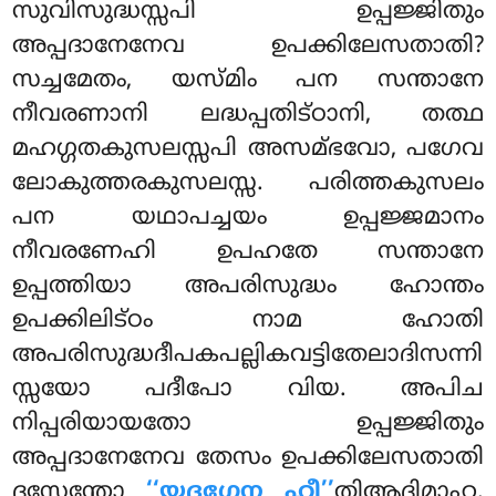
സുവിസുദ്ധസ്സപി ഉപ്പജ്ജിതും
അപ്പദാനേനേവ ഉപക്കിലേസതാതി?
സച്ചമേതം, യസ്മിം പന സന്താനേ
നീവരണാനി ലദ്ധപ്പതിട്ഠാനി, തത്ഥ
മഹഗ്ഗതകുസലസ്സപി അസമ്ഭവോ, പഗേവ
ലോകുത്തരകുസലസ്സ. പരിത്തകുസലം
പന യഥാപച്ചയം ഉപ്പജ്ജമാനം
നീവരണേഹി ഉപഹതേ സന്താനേ
ഉപ്പത്തിയാ അപരിസുദ്ധം ഹോന്തം
ഉപക്കിലിട്ഠം നാമ ഹോതി
അപരിസുദ്ധദീപകപല്ലികവട്ടിതേലാദിസന്നി
സ്സയോ പദീപോ വിയ. അപിച
നിപ്പരിയായതോ ഉപ്പജ്ജിതും
അപ്പദാനേനേവ തേസം ഉപക്കിലേസതാതി
ദസ്സേന്തോ
‘‘യദഗ്ഗേന ഹീ’’
തിആദിമാഹ.