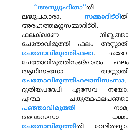
‘‘അനുഗ്ഗഹിതാ’’
തി
ലദ്ധൂപകാരാ.
സമ്മാദിട്ഠീ
തി
അരഹത്തമഗ്ഗസമ്മാദിട്ഠി.
ഫലക്ഖണേ നിബ്ബത്താ
ചേതോവിമുത്തി ഫലം അസ്സാതി
ചേതോവിമുത്തിഫലാ
. തദേവ
ചേതോവിമുത്തിസങ്ഖാതം ഫലം
ആനിസംസോ അസ്സാതി
ചേതോവിമുത്തിഫലാനിസംസാ
.
ദുതിയപദേപി ഏസേവ നയോ.
ഏത്ഥ ചതുത്ഥഫലപഞ്ഞാ
പഞ്ഞാവിമുത്തി
നാമ,
അവസേസാ ധമ്മാ
ചേതോവിമുത്തീ
തി വേദിതബ്ബാ.