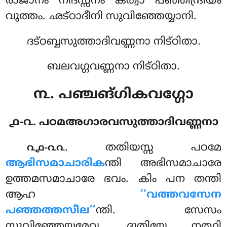
രാജാനം നിദസ്സനം കത്വാ പഞ്ഞിന്ദ്രിയം
വുത്തം. ഛട്ഠാദീനി സുവിഞ്ഞേയ്യാനി.
ദട്ഠബ്ബസുത്താദിവണ്ണനാ നിട്ഠിതാ.
ബലവഗ്ഗവണ്ണനാ നിട്ഠിതാ.
൩. പഞ്ചങ്ഗികവഗ്ഗോ
൧-൨. പഠമഅഗാരവസുത്താദിവണ്ണനാ
. തതിയസ്സ
പഠമേ
൨൧-൨൨
ആഭിസമാചാരിക
ന്തി അഭിസമാചാരേ
ഉത്തമസമാചാരേ ഭവം. കിം പന തന്തി
ആഹ
‘‘വത്തവസേന
പഞ്ഞത്തസീല’’
ന്തി. സേസം
സുവിഞ്ഞേയ്യമേവ. ദുതിയേ നത്ഥി