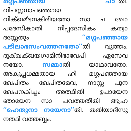
മഗ്ഗപഞ്ഞായ ചാ’’
തി.
വിപസ്സനാപഞ്ഞായ
വിക്ഖമ്ഭനകിരിയതോ സാ ച ഖോ
പദേസികാതി നിപ്പദേസികം കത്വാ
ദസ്സേതും
‘‘മഗ്ഗപഞ്ഞായ
പടിലാഭസംവത്തനതോ’’
തി വുത്തം.
ദുക്ഖക്ഖയഗാമിനിഭാവേപി ഏസേവ
നയോ.
സമ്മാ
തി യാഥാവതോ.
അകുപ്പധമ്മതായ ഹി മഗ്ഗപഞ്ഞായ
ഖേപിതം ഖേപിതമേവ, നാസ്സ പുന
ഖേപനകിച്ചം അത്ഥീതി ഉപായേന
ഞായേന സാ പവത്തതീതി ആഹ
‘‘ഹേതുനാ നയേനാ’’
തി. തതിയാദീസു
നത്ഥി വത്തബ്ബം.