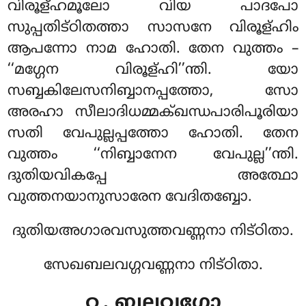
വിരൂള്ഹമൂലോ വിയ പാദപോ
സുപ്പതിട്ഠിതത്താ സാസനേ വിരൂള്ഹിം
ആപന്നോ നാമ ഹോതി. തേന വുത്തം
–
‘‘മഗ്ഗേന വിരൂള്ഹി’’ന്തി. യോ
സബ്ബകിലേസനിബ്ബാനപ്പത്തോ, സോ
അരഹാ സീലാദിധമ്മക്ഖന്ധപാരിപൂരിയാ
സതി വേപുല്ലപ്പത്തോ ഹോതി. തേന
വുത്തം ‘‘നിബ്ബാനേന വേപുല്ല’’ന്തി.
ദുതിയവികപ്പേ അത്ഥോ
വുത്തനയാനുസാരേന വേദിതബ്ബോ.
ദുതിയഅഗാരവസുത്തവണ്ണനാ നിട്ഠിതാ.
സേഖബലവഗ്ഗവണ്ണനാ നിട്ഠിതാ.
൨. ബലവഗ്ഗോ