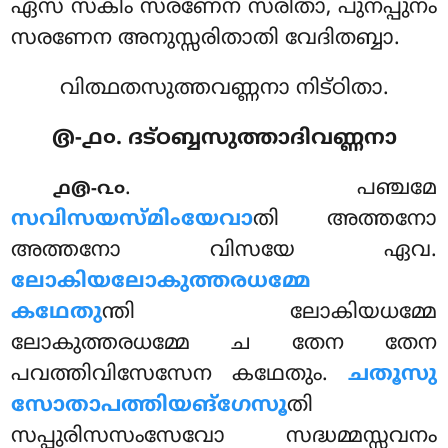
ഏസ സകിം സരണേന സരിതാ, പുനപ്പുനം
സരണേന അനുസ്സരിതാതി വേദിതബ്ബാ.
വിത്ഥതസുത്തവണ്ണനാ നിട്ഠിതാ.
൫-൧൦. ദട്ഠബ്ബസുത്താദിവണ്ണനാ
. പഞ്ചമേ
൧൫-൨൦
സവിസയസ്മിംയേവാ
തി അത്തനോ
അത്തനോ വിസയേ ഏവ.
ലോകിയലോകുത്തരധമ്മേ
കഥേതു
ന്തി ലോകിയധമ്മേ
ലോകുത്തരധമ്മേ ച തേന തേന
പവത്തിവിസേസേന കഥേതും.
ചതൂസു
സോതാപത്തിയങ്ഗേസൂ
തി
സപ്പുരിസസംസേവോ സദ്ധമ്മസ്സവനം