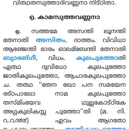
വിത്ഥതസുത്താദിവണ്ണനാ നിട്ഠിതാ.
൭. കാമസുത്തവണ്ണനാ
. സത്തമേ അസന്തി ലൂനന്തി
൭
തേനാതി
അസിതം,
ദാത്തം. വിവിധാ
ആഭഞ്ജന്തി ഭാരം ഓലമ്ബേന്തി തേനാതി
ബ്യാഭങ്ഗീ,
വിധം.
കുലപുത്തോ
തി
ഏത്ഥ ദുവിധോ കുലപുത്തോ
ജാതികുലപുത്തോ, ആചാരകുലപുത്തോ
ച. തത്ഥ ‘‘തേന ഖോ പന സമയേന
രട്ഠപാലോ നാമ കുലപുത്തോ
തസ്മിംയേവ ഥുല്ലകോട്ഠികേ
അഗ്ഗകുലികസ്സ പുത്തോ’’തി (മ. നി.
൨.൨൯൪) ഏവം ആഗതോ