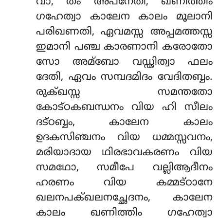
വാ, തം അപനേതി, ഖണിത്തിം
ഗഹേത്വാ കാലേന കാലം മൂലാനി
പരിഖണതി, ഏവമസ്സ അപ്പമത്തസ്സ
ഇമാനി പഞ്ച കാരണാനി കരോതോ
സോ അമ്ബോ വഡ്ഢിത്വാ ഫലം
ദേതി, ഏവം സമ്പദമിദം വേദിതബ്ബം.
രുക്ഖസ്സ സമന്തതോ
കോട്ഠകബന്ധനം വിയ ഹി സീലം
ദട്ഠബ്ബം, കാലേന കാലം
ഉദകസിഞ്ചനം വിയ ധമ്മസ്സവനം,
മരിയാദായ ഥിരഭാവകരണം വിയ
സമഥോ, സമീപേ വല്ലിആദീനം
ഹരണം വിയ കമ്മട്ഠാനേ
ഖലനപക്ഖലനച്ഛേദനം, കാലേന
കാലം ഖണിത്തിം ഗഹേത്വാ