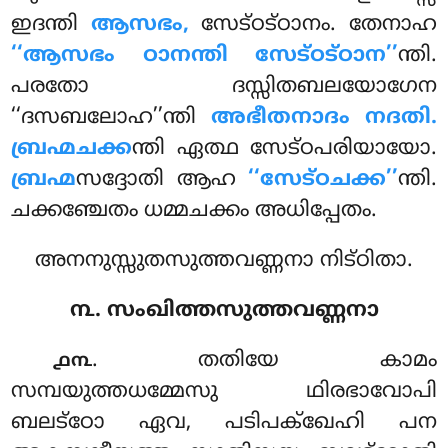
ഇദന്തി
ആസഭം,
സേട്ഠട്ഠാനം. തേനാഹ
‘‘ആസഭം ഠാനന്തി സേട്ഠട്ഠാന’’
ന്തി.
പരതോ ദസ്സിതബലയോഗേന
‘‘ദസബലോഹ’’ന്തി
അഭീതനാദം നദതി.
ബ്രഹ്മചക്ക
ന്തി ഏത്ഥ സേട്ഠപരിയായോ.
ബ്രഹ്മ
സദ്ദോതി ആഹ
‘‘സേട്ഠചക്ക’’
ന്തി.
ചക്കഞ്ചേതം ധമ്മചക്കം അധിപ്പേതം.
അനനുസ്സുതസുത്തവണ്ണനാ നിട്ഠിതാ.
൩. സംഖിത്തസുത്തവണ്ണനാ
. തതിയേ കാമം
൧൩
സമ്പയുത്തധമ്മേസു ഥിരഭാവോപി
ബലട്ഠോ ഏവ, പടിപക്ഖേഹി പന