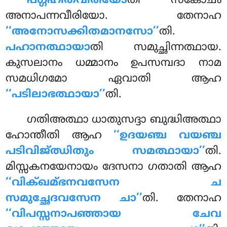
പഗ്ഗഹിതവീരിയോ
തി
സങ്കോചം
അനാപന്നവീരിയോ. തേനാഹ
‘‘അനോസക്കിതമാനസോ’’
തി.
പഹാനത്ഥായാ
തി സമുച്ഛിന്നത്ഥായ.
കുസലാനം ധമ്മാനം ഉപസമ്പദാ നാമ
സമധിഗമോ ഏവാതി ആഹ
‘‘പടിലാഭത്ഥായാ’’
തി.
ഗതിഅത്ഥാ ധാതുസദ്ദാ ബുദ്ധിഅത്ഥാ
ഹോന്തീതി ആഹ
‘‘ഉദയഞ്ച വയഞ്ച
പടിവിജ്ഝിതും സമത്ഥായാ’’
തി.
മിസ്സകനയേനായം ദേസനാ ഗതാതി ആഹ
‘‘വിക്ഖമ്ഭനവസേന ച
സമുച്ഛേദവസേന ചാ’’
തി. തേനാഹ
‘‘വിപസ്സനാപഞ്ഞായ ചേവ