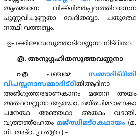
ആരമ്മണേ വിക്ഖിത്തപ്പവത്തിവസേന
ചുണ്ണവിചുണ്ണതാ വേദിതബ്ബാ. ചതുത്ഥേ
നത്ഥി വത്തബ്ബം.
ഉപക്കിലേസസുത്താദിവണ്ണനാ നിട്ഠിതാ.
൫. അനുഗ്ഗഹിതസുത്തവണ്ണനാ
. പഞ്ചമേ
സമ്മാദിട്ഠീതി
൨൫
വിപസ്സനാസമ്മാദിട്ഠീ
തിആദിനാ
അങ്ഗുത്തരഭാണകാനം മതേന അയം
അത്ഥവണ്ണനാ ആരദ്ധാ, മജ്ഝിമഭാണകാ
പനേത്ഥ അഞ്ഞഥാ അത്ഥം വദന്തി.
വുത്തഞ്ഹേതം
മജ്ഝിമട്ഠകഥായം
(മ.
നി. അട്ഠ. ൧.൪൫൨) –