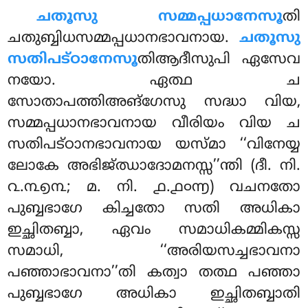
ചതൂസു സമ്മപ്പധാനേസൂ
തി
ചതുബ്ബിധസമ്മപ്പധാനഭാവനായ.
ചതൂസു
സതിപട്ഠാനേസൂ
തിആദീസുപി ഏസേവ
നയോ. ഏത്ഥ ച
സോതാപത്തിഅങ്ഗേസു സദ്ധാ വിയ,
സമ്മപ്പധാനഭാവനായ വീരിയം വിയ ച
സതിപട്ഠാനഭാവനായ യസ്മാ ‘‘വിനേയ്യ
ലോകേ അഭിജ്ഝാദോമനസ്സ’’ന്തി (ദീ. നി.
൨.൩൭൩; മ. നി. ൧.൧൦൬) വചനതോ
പുബ്ബഭാഗേ കിച്ചതോ സതി അധികാ
ഇച്ഛിതബ്ബാ, ഏവം സമാധികമ്മികസ്സ
സമാധി, ‘‘അരിയസച്ചഭാവനാ
പഞ്ഞാഭാവനാ’’തി കത്വാ തത്ഥ പഞ്ഞാ
പുബ്ബഭാഗേ അധികാ ഇച്ഛിതബ്ബാതി