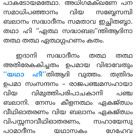
പാകടോയമത്ഥോ. അധിഗമക്ഖണേ പന
സമാധിപഞ്ഞാനം വിയ സബ്ബേസമ്പി
ബലാനം സദ്ധാദീനം സമതാവ ഇച്ഛിതബ്ബാ.
തഥാ ഹി ‘‘ഏത്ഥ സദ്ധാബല’’ന്തിആദിനാ
തത്ഥ തത്ഥ ഏത്ഥഗ്ഗഹണം കതം.
ഇദാനി സദ്ധാദീനം തത്ഥ തത്ഥ
അതിരേകകിച്ചതം ഉപമായ വിഭാവേതും
‘‘യഥാ ഹീ’’
തിആദി വുത്തം. തത്രിദം
ഉപമാ സംസന്ദനം – രാജപഞ്ചമസഹായാ
വിയ വിമുത്തിപരിപാചകാനി പഞ്ച
ബലാനി. നേസം കീളനത്ഥം ഏകജ്ഝം
വീഥിഓതരണം വിയ ബലാനം ഏകജ്ഝം
വിപസ്സനാവീഥിഓതരണം, സഹായേസു
പഠമാദീനം യഥാസകം ഗേഹേവ