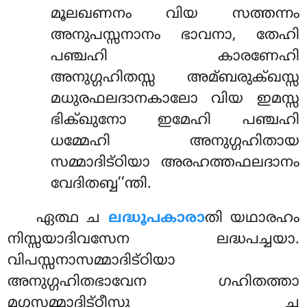
മൂലഖണനം വിയ സത്തന്നം
അനുപസ്സനാനം ഭാവനാ, തേഹി
പഞ്ചഹി കാരണേഹി
അനുഗ്ഗഹിതസ്സ അമ്ബരുക്ഖസ്സ
മധുരഫലദാനകാലോ വിയ ഇമസ്സ
ഭിക്ഖുനോ ഇമേഹി പഞ്ചഹി
ധമ്മേഹി അനുഗ്ഗഹിതായ
സമ്മാദിട്ഠിയാ അരഹത്തഫലദാനം
വേദിതബ്ബ’’ന്തി.
ഏത്ഥ ച
ലദ്ധൂപകാരാ
തി യഥാരഹം
നിസ്സയാദിവസേന ലദ്ധപച്ചയാ.
വിപസ്സനാസമ്മാദിട്ഠിയാ
അനുഗ്ഗഹിതഭാവേന ഗഹിതത്താ
മഗ്ഗസമ്മാദിട്ഠീസു ച