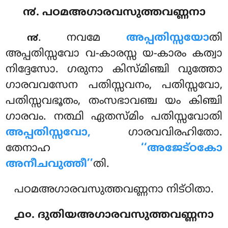
൯. പഠമഅഗാരവസുത്തവണ്ണനാ
. നവമേ
അപ്പതിസ്സയോ
തി
൯
അപ്പതിസ്സവോ വ-കാരസ്സ യ-കാരം കത്വാ
നിദ്ദേസോ. ഗരുനാ കിസ്മിഞ്ചി വുത്തോ
ഗാരവവസേന പതിസ്സവനം, പതിസ്സവോ,
പതിസ്സവഭൂതം, തംസഭാവഞ്ച യം കിഞ്ചി
ഗാരവം. നത്ഥി ഏതസ്മിം പതിസ്സവോതി
അപ്പതിസ്സവോ,
ഗാരവവിരഹിതോ.
തേനാഹ
‘‘അജേട്ഠകോ
അനീചവുത്തീ’’
തി.
പഠമഅഗാരവസുത്തവണ്ണനാ നിട്ഠിതാ.
൧൦. ദുതിയഅഗാരവസുത്തവണ്ണനാ