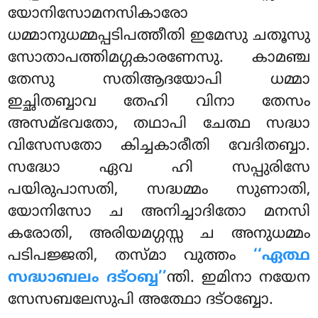
യോനിസോമനസികാരോ
ധമ്മാനുധമ്മപ്പടിപത്തീതി ഇമേസു ചതൂസു
സോതാപത്തിമഗ്ഗകാരണേസു. കാമഞ്ച
തേസു സതിആദയോപി ധമ്മാ
ഇച്ഛിതബ്ബാവ തേഹി വിനാ തേസം
അസമ്ഭവതോ
, തഥാപി ചേത്ഥ സദ്ധാ
വിസേസതോ കിച്ചകാരീതി വേദിതബ്ബാ.
സദ്ധോ ഏവ ഹി സപ്പുരിസേ
പയിരുപാസതി, സദ്ധമ്മം സുണാതി,
യോനിസോ ച അനിച്ചാദിതോ മനസി
കരോതി, അരിയമഗ്ഗസ്സ
ച അനുധമ്മം
പടിപജ്ജതി, തസ്മാ വുത്തം
‘‘ഏത്ഥ
സദ്ധാബലം ദട്ഠബ്ബ’’
ന്തി. ഇമിനാ നയേന
സേസബലേസുപി അത്ഥോ ദട്ഠബ്ബോ.