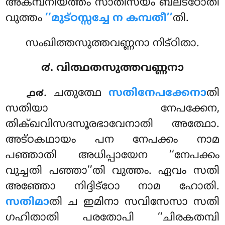
അകമ്പനീയത്തം സാതിസയം ബലട്ഠോതി
വുത്തം
‘‘മുട്ഠസ്സച്ചേ ന കമ്പതീ’’
തി.
സംഖിത്തസുത്തവണ്ണനാ നിട്ഠിതാ.
൪. വിത്ഥതസുത്തവണ്ണനാ
. ചതുത്ഥേ
സതിനേപക്കേനാ
തി
൧൪
സതിയാ നേപക്കേന,
തിക്ഖവിസദസൂരഭാവേനാതി അത്ഥോ.
അട്ഠകഥായം പന നേപക്കം നാമ
പഞ്ഞാതി അധിപ്പായേന ‘‘നേപക്കം
വുച്ചതി പഞ്ഞാ’’തി വുത്തം. ഏവം സതി
അഞ്ഞോ നിദ്ദിട്ഠോ നാമ ഹോതി.
സതിമാ
തി ച ഇമിനാ സവിസേസാ സതി
ഗഹിതാതി പരതോപി ‘‘ചിരകതമ്പി