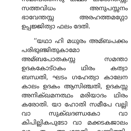
സത്തവിധം അനുപസ്സനം
ഭാവേന്തസ്സ അരഹത്തമഗ്ഗോ
ഉപ്പജ്ജിത്വാ ഫലം ദേതി.
‘‘യഥാ ഹി മധുരം അമ്ബപക്കം
പരിഭുഞ്ജിതുകാമോ
അമ്ബപോതകസ്സ സമന്താ
ഉദകകോട്ഠകം ഥിരം കത്വാ
ബന്ധതി, ഘടം ഗഹേത്വാ കാലേന
കാലം ഉദകം ആസിഞ്ചതി, ഉദകസ്സ
അനിക്ഖമനത്ഥം മരിയാദം ഥിരം
കരോതി. യാ ഹോതി സമീപേ വല്ലി
വാ സുക്ഖദണ്ഡകോ വാ
കിപില്ലികപുടോ വാ മക്കടകജാലം