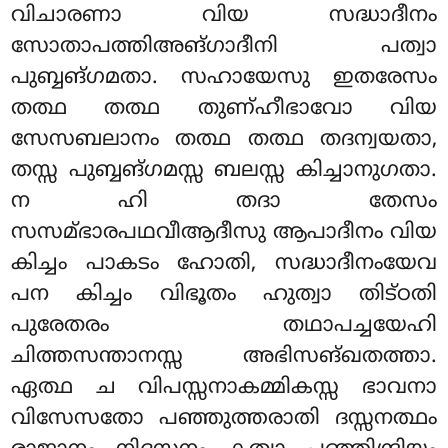
വിചാരണാ വിയ സദ്ധാദീനം
സോതാപത്തിഅങ്ഗാദീനി പത്വാ
പുബ്ബങ്ഗമതാ. സഹായേസു ഇതരേസം
തത്ഥ തത്ഥ തുണ്ഹീഭാവോ വിയ
സേസബലാനം തത്ഥ തത്ഥ തദന്വയതാ,
തസ്സ പുബ്ബങ്ഗമസ്സ ബലസ്സ കിച്ചാനുഗതാ.
ന ഹി തദാ തേസം
സസമ്ഭാരപഥവീആദീസു ആപാദീനം വിയ
കിച്ചം പാകടം ഹോതി, സദ്ധാദീനംയേവ
പന കിച്ചം വിഭൂതം ഹുത്വാ തിട്ഠതി
പുരേതരം തഥാപച്ചയേഹി
ചിത്തസന്താനസ്സ അഭിസങ്ഖതത്താ.
ഏത്ഥ ച വിപസ്സനാകമ്മികസ്സ ഭാവനാ
വിസേസതോ പഞ്ഞുത്തരാതി ദസ്സനത്ഥം