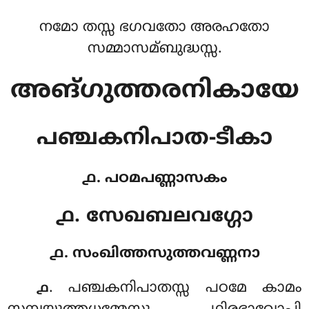
നമോ തസ്സ ഭഗവതോ അരഹതോ
സമ്മാസമ്ബുദ്ധസ്സ.
അങ്ഗുത്തരനികായേ
പഞ്ചകനിപാത-ടീകാ
൧. പഠമപണ്ണാസകം
൧. സേഖബലവഗ്ഗോ
൧. സംഖിത്തസുത്തവണ്ണനാ
. പഞ്ചകനിപാതസ്സ
പഠമേ കാമം
൧