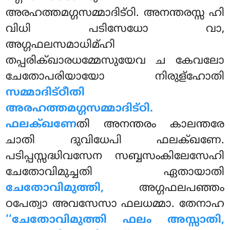
അരഹത്തമഗ്ഗസമ്മാദിട്ഠി
. അനന്തരസ്സ ഹി
വിധി പടിസേധോ വാ,
അഗ്ഗഫലസമാധിമ്ഹി
തപ്പരിക്ഖാരധമ്മേസുയേവ ച കേവലോ
ചേതോപരിയായോ നിരുള്ഹോതി
സമ്മാദിട്ഠീതി
അരഹത്തമഗ്ഗസമ്മാദിട്ഠി.
ഫലക്ഖണേ
തി അനന്തരം കാലന്തരേ
ചാതി ദുവിധേപി ഫലക്ഖണേ.
പടിപ്പസ്സദ്ധിവസേന സബ്ബസംകിലേസേഹി
ചേതോവിമുച്ചതി ഏതായാതി
ചേതോവിമുത്തി,
അഗ്ഗഫലപഞ്ഞം
ഠപേത്വാ അവസേസാ ഫലധമ്മാ. തേനാഹ
‘‘ചേതോവിമുത്തി ഫലം അസ്സാതി,