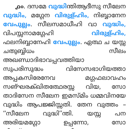
. ദസമേ
വുദ്ധി
ന്തിആദീസു സീലേന
൧൦
വുദ്ധിം,
മഗ്ഗേന
വിരുള്ഹിം,
നിബ്ബാനേന
വേപുല്ലം
. സീലസമാധീഹി വാ
വുദ്ധിം,
വിപസ്സനാമഗ്ഗേഹി
വിരുള്ഹിം,
ഫലനിബ്ബാനേഹി
വേപുല്ലം
. ഏത്ഥ ച യസ്സ
ചതുബ്ബിധം സീലം
അഖണ്ഡാദിഭാവപ്പവത്തിയാ
സുപരിസുദ്ധം വിസേസഭാഗിയത്താ
അപ്പകസിരേനേവ മഗ്ഗഫലാവഹം
സങ്ഘരക്ഖിതത്ഥേരസ്സ വിയ, സോ
താദിസേന സീലേന ഇമസ്മിം ധമ്മവിനയേ
വുദ്ധിം
ആപജ്ജിസ്സതി. തേന വുത്തം –
‘‘സീലേന വുദ്ധി’’ന്തി. യസ്സ പന
അരിയമഗ്ഗോ ഉപ്പന്നോ, സോ