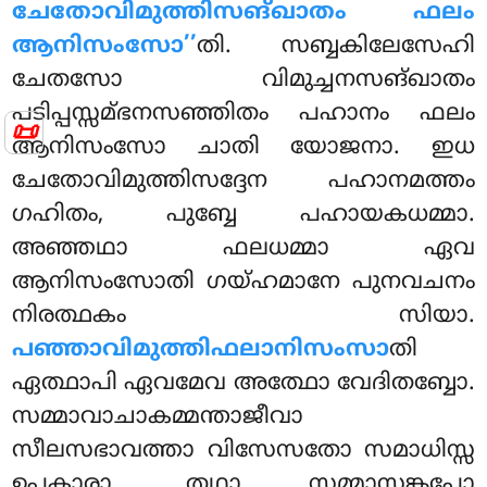
ചേതോവിമുത്തിസങ്ഖാതം
ഫലം
ആനിസംസോ’’
തി. സബ്ബകിലേസേഹി
ചേതസോ വിമുച്ചനസങ്ഖാതം
പടിപ്പസ്സമ്ഭനസഞ്ഞിതം പഹാനം ഫലം
📜
ആനിസംസോ ചാതി യോജനാ. ഇധ
ചേതോവിമുത്തിസദ്ദേന പഹാനമത്തം
ഗഹിതം, പുബ്ബേ പഹായകധമ്മാ.
അഞ്ഞഥാ ഫലധമ്മാ ഏവ
ആനിസംസോതി ഗയ്ഹമാനേ പുനവചനം
നിരത്ഥകം സിയാ.
പഞ്ഞാവിമുത്തിഫലാനിസംസാ
തി
ഏത്ഥാപി ഏവമേവ അത്ഥോ വേദിതബ്ബോ.
സമ്മാവാചാകമ്മന്താജീവാ
സീലസഭാവത്താ വിസേസതോ സമാധിസ്സ
ഉപകാരാ, തഥാ സമ്മാസങ്കപ്പോ