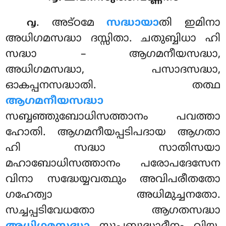
. അട്ഠമേ
സദ്ധായാ
തി ഇമിനാ
൮
അധിഗമസദ്ധാ ദസ്സിതാ. ചതുബ്ബിധാ ഹി
സദ്ധാ – ആഗമനീയസദ്ധാ,
അധിഗമസദ്ധാ, പസാദസദ്ധാ,
ഓകപ്പനസദ്ധാതി. തത്ഥ
ആഗമനീയസദ്ധാ
സബ്ബഞ്ഞുബോധിസത്താനം പവത്താ
ഹോതി. ആഗമനീയപ്പടിപദായ ആഗതാ
ഹി സദ്ധാ സാതിസയാ
മഹാബോധിസത്താനം പരോപദേസേന
വിനാ സദ്ധേയ്യവത്ഥും അവിപരീതതോ
ഗഹേത്വാ അധിമുച്ചനതോ.
സച്ചപ്പടിവേധതോ ആഗതസദ്ധാ