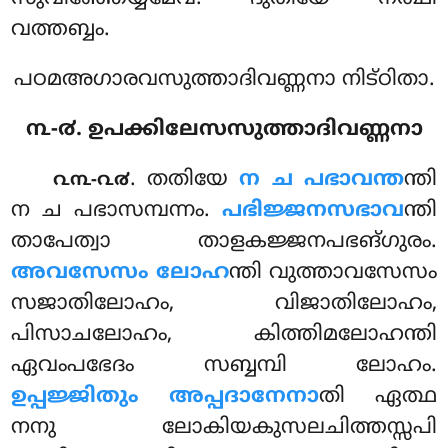
വത്തബ്ബം.
പഠമഅഗാരവസുത്താദിവണ്ണനാ നിട്ഠിതാ.
൩-൪. ഉപക്കിലേസസുത്താദിവണ്ണനാ
. തതിയേ
ന ച പഭാവന്ത
ന്തി
൨൩-൨൪
ന ച പഭാസമ്പന്നം.
പഭിജ്ജനസഭാവ
ന്തി
താപേത്വാ താളകജ്ജനപഭങ്ഗുരം.
അവസേസം ലോഹ
ന്തി വുത്താവസേസം
സജാതിലോഹം, വിജാതിലോഹം,
പിസാചലോഹം, കിത്തിമലോഹന്തി
ഏവംപഭേദം സബ്ബമ്പി ലോഹം.
ഉപ്പജ്ജിതും അപ്പദാനേനാ
തി ഏത്ഥ
നനു ലോകിയകുസലചിത്തസ്സപി