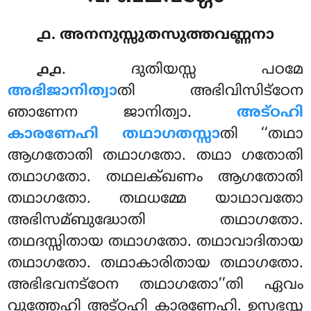
൧. അനനുസ്സുതസുത്തവണ്ണനാ
. ദുതിയസ്സ പഠമേ
൧൧
അഭിജാനിത്വാ
തി അഭിവിസിട്ഠേന
ഞാണേന ജാനിത്വാ.
അട്ഠഹി
കാരണേഹി തഥാഗതസ്സാ
തി ‘‘തഥാ
ആഗതോതി തഥാഗതോ. തഥാ ഗതോതി
തഥാഗതോ. തഥലക്ഖണം ആഗതോതി
തഥാഗതോ. തഥധമ്മേ യാഥാവതോ
അഭിസമ്ബുദ്ധോതി തഥാഗതോ.
തഥദസ്സിതായ തഥാഗതോ. തഥാവാദിതായ
തഥാഗതോ. തഥാകാരിതായ തഥാഗതോ.
അഭിഭവനട്ഠേന തഥാഗതോ’’തി ഏവം
വുത്തേഹി അട്ഠഹി കാരണേഹി. ഉസഭസ്സ