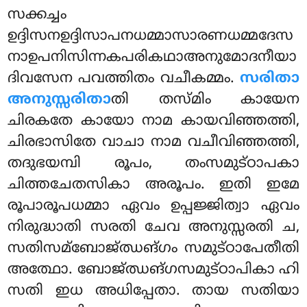
സക്കച്ചം
ഉദ്ദിസനഉദ്ദിസാപനധമ്മാസാരണധമ്മദേസ
നാഉപനിസിന്നകപരികഥാഅനുമോദനീയാ
ദിവസേന പവത്തിതം വചീകമ്മം.
സരിതാ
അനുസ്സരിതാ
തി തസ്മിം കായേന
ചിരകതേ കായോ നാമ കായവിഞ്ഞത്തി,
ചിരഭാസിതേ വാചാ നാമ വചീവിഞ്ഞത്തി,
തദുഭയമ്പി രൂപം, തംസമുട്ഠാപകാ
ചിത്തചേതസികാ അരൂപം. ഇതി ഇമേ
രൂപാരൂപധമ്മാ ഏവം ഉപ്പജ്ജിത്വാ ഏവം
നിരുദ്ധാതി സരതി ചേവ അനുസ്സരതി ച,
സതിസമ്ബോജ്ഝങ്ഗം സമുട്ഠാപേതീതി
അത്ഥോ. ബോജ്ഝങ്ഗസമുട്ഠാപികാ ഹി
സതി ഇധ അധിപ്പേതാ. തായ സതിയാ