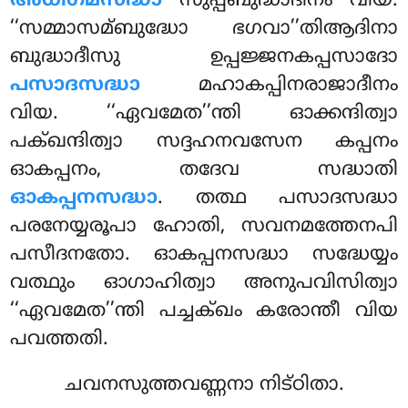
അധിഗമസദ്ധാ
സുപ്പബുദ്ധാദീനം വിയ.
‘‘സമ്മാസമ്ബുദ്ധോ ഭഗവാ’’തിആദിനാ
ബുദ്ധാദീസു ഉപ്പജ്ജനകപ്പസാദോ
പസാദസദ്ധാ
മഹാകപ്പിനരാജാദീനം
വിയ. ‘‘ഏവമേത’’ന്തി ഓക്കന്ദിത്വാ
പക്ഖന്ദിത്വാ സദ്ദഹനവസേന കപ്പനം
ഓകപ്പനം, തദേവ സദ്ധാതി
ഓകപ്പനസദ്ധാ
. തത്ഥ പസാദസദ്ധാ
പരനേയ്യരൂപാ ഹോതി, സവനമത്തേനപി
പസീദനതോ. ഓകപ്പനസദ്ധാ സദ്ധേയ്യം
വത്ഥും ഓഗാഹിത്വാ അനുപവിസിത്വാ
‘‘ഏവമേത’’ന്തി പച്ചക്ഖം കരോന്തീ വിയ
പവത്തതി.
ചവനസുത്തവണ്ണനാ നിട്ഠിതാ.