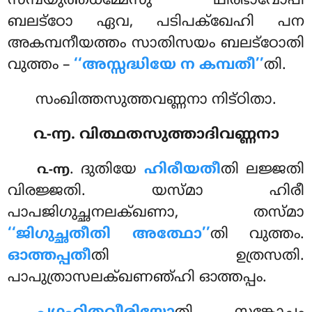
സമ്പയുത്തധമ്മേസു ഥിരഭാവോപി
ബലട്ഠോ ഏവ, പടിപക്ഖേഹി പന
അകമ്പനീയത്തം സാതിസയം ബലട്ഠോതി
വുത്തം –
‘‘അസ്സദ്ധിയേ ന കമ്പതീ’’
തി.
സംഖിത്തസുത്തവണ്ണനാ നിട്ഠിതാ.
൨-൬. വിത്ഥതസുത്താദിവണ്ണനാ
. ദുതിയേ
ഹിരീയതീ
തി ലജ്ജതി
൨-൬
വിരജ്ജതി. യസ്മാ ഹിരീ
പാപജിഗുച്ഛനലക്ഖണാ, തസ്മാ
‘‘ജിഗുച്ഛതീതി അത്ഥോ’’
തി വുത്തം.
ഓത്തപ്പതീ
തി ഉത്രസതി.
പാപുത്രാസലക്ഖണഞ്ഹി ഓത്തപ്പം.