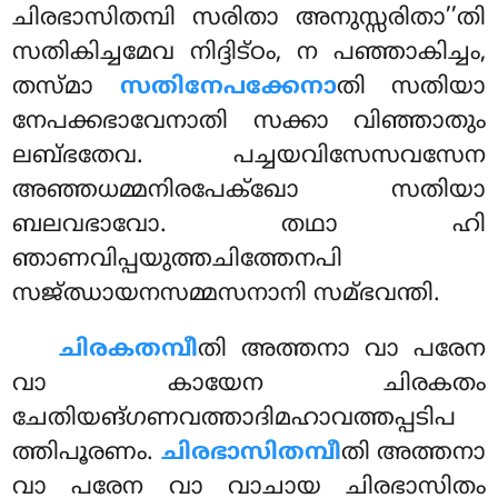
ചിരഭാസിതമ്പി സരിതാ അനുസ്സരിതാ’’തി
സതികിച്ചമേവ നിദ്ദിട്ഠം, ന പഞ്ഞാകിച്ചം,
തസ്മാ
സതിനേപക്കേനാ
തി സതിയാ
നേപക്കഭാവേനാതി സക്കാ വിഞ്ഞാതും
ലബ്ഭതേവ. പച്ചയവിസേസവസേന
അഞ്ഞധമ്മനിരപേക്ഖോ സതിയാ
ബലവഭാവോ. തഥാ ഹി
ഞാണവിപ്പയുത്തചിത്തേനപി
സജ്ഝായനസമ്മസനാനി സമ്ഭവന്തി.
ചിരകതമ്പീ
തി അത്തനാ വാ പരേന
വാ കായേന ചിരകതം
ചേതിയങ്ഗണവത്താദിമഹാവത്തപ്പടിപ
ത്തിപൂരണം.
ചിരഭാസിതമ്പീ
തി അത്തനാ
വാ പരേന വാ വാചായ ചിരഭാസിതം