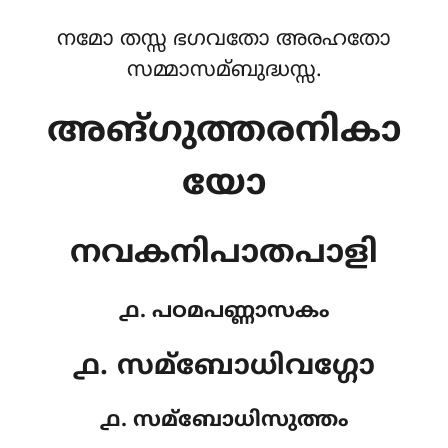
നമോ തസ്സ ഭഗവതോ അരഹതോ
സമ്മാസമ്ബുദ്ധസ്സ.
അങ്ഗുത്തരനികാ
യോ
നവകനിപാതപാളി
൧. പഠമപണ്ണാസകം
൧. സമ്ബോധിവഗ്ഗോ
൧. സമ്ബോധിസുത്തം