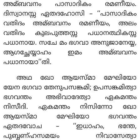
അമ്ബവനം
പാസാദികം രമണീയം.
ദിസ്വാനസ്സ ഏതദഹോസി – ‘‘പാസാദികം
വതിദം അമ്ബവനം രമണീയം, അലം
വതിദം കുലപുത്തസ്സ പധാനത്ഥികസ്സ
പധാനായ. സചേ മം ഭഗവാ അനുജാനേയ്യ,
ആഗച്ഛേയ്യാഹം ഇമം അമ്ബവനം
പധാനായാ’’തി.
അഥ ഖോ ആയസ്മാ മേഘിയോ
യേന ഭഗവാ തേനുപസങ്കമി; ഉപസങ്കമിത്വാ
ഭഗവന്തം അഭിവാദേത്വാ ഏകമന്തം
നിസീദി. ഏകമന്തം നിസിന്നോ ഖോ
ആയസ്മാ മേഘിയോ ഭഗവന്തം
ഏതദവോച – ‘‘ഇധാഹം, ഭന്തേ,
പുബ്ബണ്ഹസമയം നിവാസേത്വാ