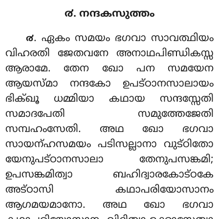
൪. നന്ദകസുത്തം
. ഏകം സമയം ഭഗവാ സാവത്ഥിയം
൪
വിഹരതി ജേതവനേ അനാഥപിണ്ഡികസ്സ
ആരാമേ. തേന ഖോ പന സമയേന
ആയസ്മാ നന്ദകോ ഉപട്ഠാനസാലായം
ഭിക്ഖൂ ധമ്മിയാ കഥായ സന്ദസ്സേതി
സമാദപേതി സമുത്തേജേതി
സമ്പഹംസേതി. അഥ ഖോ ഭഗവാ
സായന്ഹസമയം പടിസല്ലാനാ വുട്ഠിതോ
യേനുപട്ഠാനസാലാ തേനുപസങ്കമി;
ഉപസങ്കമിത്വാ ബഹിദ്വാരകോട്ഠകേ
അട്ഠാസി കഥാപരിയോസാനം
ആഗമയമാനോ. അഥ ഖോ ഭഗവാ