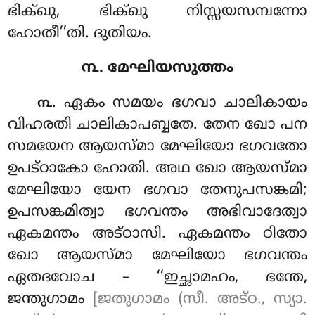
ഭിക്ഖു, ഭിക്ഖു നിസ്സയസമ്പന്നോ
ഹോതീ’’തി. ദുതിയം.
൩. മേഘിയസുത്തം
. ഏകം സമയം ഭഗവാ ചാലികായം
൩
വിഹരതി ചാലികാപബ്ബതേ. തേന ഖോ പന
സമയേന ആയസ്മാ മേഘിയോ ഭഗവതോ
ഉപട്ഠാകോ ഹോതി. അഥ ഖോ ആയസ്മാ
മേഘിയോ യേന ഭഗവാ തേനുപസങ്കമി;
ഉപസങ്കമിത്വാ ഭഗവന്തം അഭിവാദേത്വാ
ഏകമന്തം അട്ഠാസി. ഏകമന്തം ഠിതോ
ഖോ ആയസ്മാ മേഘിയോ ഭഗവന്തം
ഏതദവോച – ‘‘ഇച്ഛാമഹം, ഭന്തേ,
ജന്തുഗാമം
[ജതുഗാമം (സീ. അട്ഠ., സ്യാ.