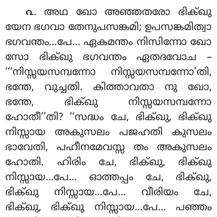
. അഥ
ഖോ അഞ്ഞതരോ ഭിക്ഖു
൨
യേന ഭഗവാ തേനുപസങ്കമി; ഉപസങ്കമിത്വാ
ഭഗവന്തം…പേ… ഏകമന്തം നിസിന്നോ ഖോ
സോ ഭിക്ഖു ഭഗവന്തം ഏതദവോച –
‘‘‘നിസ്സയസമ്പന്നോ നിസ്സയസമ്പന്നോ’തി,
ഭന്തേ, വുച്ചതി. കിത്താവതാ നു ഖോ,
ഭന്തേ, ഭിക്ഖു നിസ്സയസമ്പന്നോ
ഹോതീ’’തി? ‘‘സദ്ധം ചേ, ഭിക്ഖു, ഭിക്ഖു
നിസ്സായ അകുസലം പജഹതി കുസലം
ഭാവേതി, പഹീനമേവസ്സ തം അകുസലം
ഹോതി. ഹിരിം ചേ, ഭിക്ഖു, ഭിക്ഖു
നിസ്സായ…പേ… ഓത്തപ്പം ചേ, ഭിക്ഖു,
ഭിക്ഖു നിസ്സായ…പേ… വീരിയം ചേ,
ഭിക്ഖു, ഭിക്ഖു നിസ്സായ…പേ… പഞ്ഞം