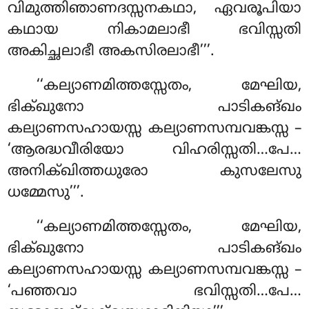
വിമുത്തിഞാണദസ്സനകഥാ, ഏവരൂപിയാ
കഥായ നികാമലാഭീ ഭവിസ്സതി
അകിച്ഛലാഭീ അകസിരലാഭീ’’’.
‘‘കല്യാണമിത്തസ്സേതം, മേഘിയ,
ഭിക്ഖുനോ പാടികങ്ഖം
കല്യാണസഹായസ്സ കല്യാണസമ്പവങ്കസ്സ –
‘ആരദ്ധവീരിയോ വിഹരിസ്സതി…പേ…
അനിക്ഖിത്തധുരോ കുസലേസു
ധമ്മേസു’’’.
‘‘കല്യാണമിത്തസ്സേതം
, മേഘിയ,
ഭിക്ഖുനോ പാടികങ്ഖം
കല്യാണസഹായസ്സ കല്യാണസമ്പവങ്കസ്സ –
‘പഞ്ഞവാ ഭവിസ്സതി…പേ…