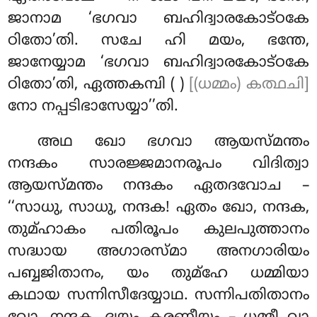
ജാനാമ ‘ഭഗവാ ബഹിദ്വാരകോട്ഠകേ
ഠിതോ’തി. സചേ ഹി മയം, ഭന്തേ,
ജാനേയ്യാമ ‘ഭഗവാ ബഹിദ്വാരകോട്ഠകേ
ഠിതോ’തി, ഏത്തകമ്പി ( )
[(ധമ്മം) കത്ഥചി]
നോ നപ്പടിഭാസേയ്യാ’’തി.
അഥ ഖോ ഭഗവാ ആയസ്മന്തം
നന്ദകം സാരജ്ജമാനരൂപം വിദിത്വാ
ആയസ്മന്തം നന്ദകം ഏതദവോച –
‘‘സാധു, സാധു, നന്ദക! ഏതം ഖോ, നന്ദക,
തുമ്ഹാകം പതിരൂപം കുലപുത്താനം
സദ്ധായ അഗാരസ്മാ അനഗാരിയം
പബ്ബജിതാനം, യം തുമ്ഹേ ധമ്മിയാ
കഥായ സന്നിസീദേയ്യാഥ. സന്നിപതിതാനം