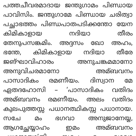
പത്തചീവരമാദായ ജന്തുഗാമം പിണ്ഡായ
പാവിസിം. ജന്തുഗാമേ പിണ്ഡായ ചരിത്വാ
പച്ഛാഭത്തം പിണ്ഡപാതപടിക്കന്തോ യേന
കിമികാളായ നദിയാ തീരം
തേനുപസങ്കമിം. അദ്ദസം ഖോ അഹം,
ഭന്തേ, കിമികാളായ നദിയാ തീരേ
ജങ്ഘാവിഹാരം അനുചങ്കമമാനോ
അനുവിചരമാനോ അമ്ബവനം
പാസാദികം രമണീയം. ദിസ്വാന മേ
ഏതദഹോസി – ‘പാസാദികം വതിദം
അമ്ബവനം രമണീയം. അലം വതിദം
കുലപുത്തസ്സ പധാനത്ഥികസ്സ പധാനായ.
സചേ
മം ഭഗവാ അനുജാനേയ്യ,
ആഗച്ഛേയ്യാഹം ഇമം അമ്ബവനം