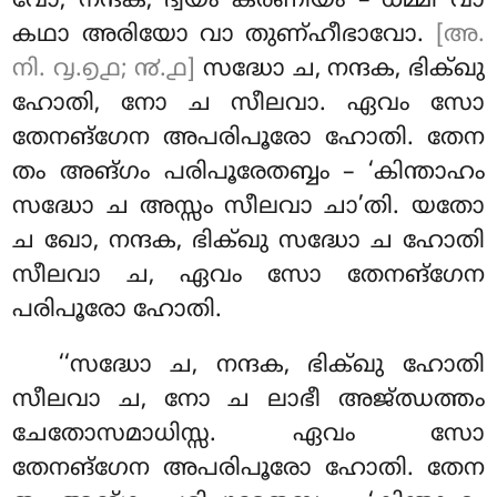
വോ, നന്ദക, ദ്വയം കരണീയം – ധമ്മീ വാ
കഥാ അരിയോ വാ തുണ്ഹീഭാവോ.
[അ.
നി. ൮.൭൧; ൯.൧]
സദ്ധോ ച, നന്ദക, ഭിക്ഖു
ഹോതി, നോ ച സീലവാ. ഏവം സോ
തേനങ്ഗേന അപരിപൂരോ ഹോതി. തേന
തം അങ്ഗം പരിപൂരേതബ്ബം – ‘കിന്താഹം
സദ്ധോ ച അസ്സം
സീലവാ ചാ’തി. യതോ
ച ഖോ, നന്ദക, ഭിക്ഖു സദ്ധോ ച ഹോതി
സീലവാ ച, ഏവം സോ തേനങ്ഗേന
പരിപൂരോ ഹോതി.
‘‘സദ്ധോ ച, നന്ദക, ഭിക്ഖു ഹോതി
സീലവാ ച, നോ ച ലാഭീ അജ്ഝത്തം
ചേതോസമാധിസ്സ. ഏവം സോ
തേനങ്ഗേന അപരിപൂരോ ഹോതി. തേന