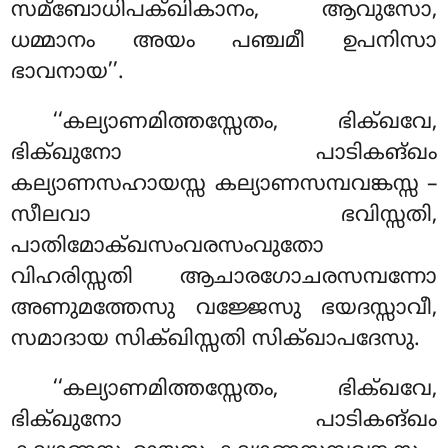
സമ്ബോധിപക്ഖികാനം, ആവുസോ,
ധമ്മാനം അയം പഞ്ചമീ ഉപനിസാ
ഭാവനായ’’.
‘‘കല്യാണമിത്തസ്സേതം
, ഭിക്ഖവേ,
ഭിക്ഖുനോ പാടികങ്ഖം
കല്യാണസഹായസ്സ കല്യാണസമ്പവങ്കസ്സ –
സീലവാ ഭവിസ്സതി,
പാതിമോക്ഖസംവരസംവുതോ
വിഹരിസ്സതി ആചാരഗോചരസമ്പന്നോ
അണുമത്തേസു വജ്ജേസു ഭയദസ്സാവീ,
സമാദായ സിക്ഖിസ്സതി സിക്ഖാപദേസു.
‘‘കല്യാണമിത്തസ്സേതം, ഭിക്ഖവേ,
ഭിക്ഖുനോ പാടികങ്ഖം