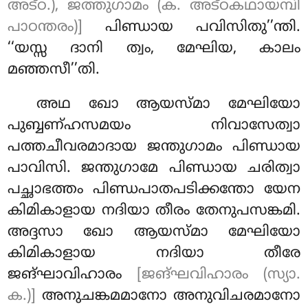
അട്ഠ.), ജത്തുഗാമം (ക. അട്ഠകഥായമ്പി
പാഠന്തരം)]
പിണ്ഡായ
പവിസിതു’’ന്തി.
‘‘യസ്സ ദാനി ത്വം, മേഘിയ, കാലം
മഞ്ഞസീ’’തി.
അഥ ഖോ ആയസ്മാ മേഘിയോ
പുബ്ബണ്ഹസമയം നിവാസേത്വാ
പത്തചീവരമാദായ ജന്തുഗാമം പിണ്ഡായ
പാവിസി. ജന്തുഗാമേ പിണ്ഡായ ചരിത്വാ
പച്ഛാഭത്തം പിണ്ഡപാതപടിക്കന്തോ യേന
കിമികാളായ നദിയാ തീരം തേനുപസങ്കമി.
അദ്ദസാ ഖോ ആയസ്മാ മേഘിയോ
കിമികാളായ നദിയാ
തീരേ
ജങ്ഘാവിഹാരം
[ജങ്ഘവിഹാരം (സ്യാ.
ക.)]
അനുചങ്കമമാനോ അനുവിചരമാനോ