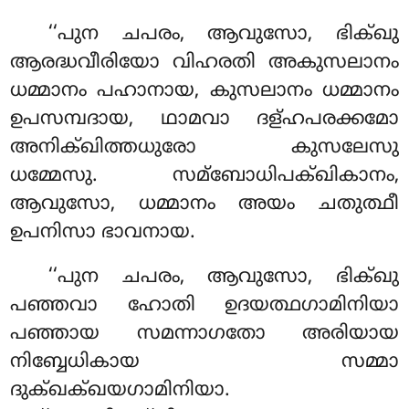
‘‘പുന ചപരം, ആവുസോ, ഭിക്ഖു
ആരദ്ധവീരിയോ വിഹരതി അകുസലാനം
ധമ്മാനം പഹാനായ, കുസലാനം ധമ്മാനം
ഉപസമ്പദായ, ഥാമവാ ദള്ഹപരക്കമോ
അനിക്ഖിത്തധുരോ കുസലേസു
ധമ്മേസു. സമ്ബോധിപക്ഖികാനം,
ആവുസോ, ധമ്മാനം അയം ചതുത്ഥീ
ഉപനിസാ ഭാവനായ.
‘‘പുന ചപരം, ആവുസോ, ഭിക്ഖു
പഞ്ഞവാ ഹോതി ഉദയത്ഥഗാമിനിയാ
പഞ്ഞായ സമന്നാഗതോ അരിയായ
നിബ്ബേധികായ സമ്മാ
ദുക്ഖക്ഖയഗാമിനിയാ.