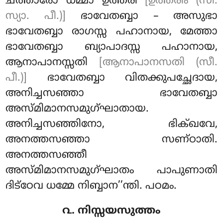
ചത്താരോ ധമ്മാ ഉത്തരി
[ഉത്തരിം (സീ.
സ്യാ. പീ.)]
ഭാവേതബ്ബാ – അസുഭാ
ഭാവേതബ്ബാ രാഗസ്സ പഹാനായ, മേത്താ
ഭാവേതബ്ബാ ബ്യാപാദസ്സ പഹാനായ,
ആനാപാനസ്സതി
[ആനാപാനസതി (സീ.
പീ.)]
ഭാവേതബ്ബാ വിതക്കുപച്ഛേദായ,
അനിച്ചസഞ്ഞാ ഭാവേതബ്ബാ
അസ്മിമാനസമുഗ്ഘാതായ.
അനിച്ചസഞ്ഞിനോ, ഭിക്ഖവേ,
അനത്തസഞ്ഞാ സണ്ഠാതി.
അനത്തസഞ്ഞീ
അസ്മിമാനസമുഗ്ഘാതം പാപുണാതി
ദിട്ഠേവ ധമ്മേ നിബ്ബാന’’ന്തി
. പഠമം.
൨. നിസ്സയസുത്തം