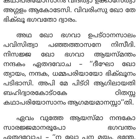
കഥാപരിയോസാനം വിദിത്വാ ഉക്കാസേത്വാ
അഗ്ഗളം
ആകോടേസി. വിവരിംസു ഖോ തേ
ഭിക്ഖൂ ഭഗവതോ ദ്വാരം.
അഥ
ഖോ ഭഗവാ ഉപട്ഠാനസാലം
പവിസിത്വാ പഞ്ഞത്താസനേ നിസീദി.
നിസജ്ജ ഖോ ഭഗവാ ആയസ്മന്തം
നന്ദകം ഏതദവോച – ‘‘ദീഘോ ഖോ
ത്യായം, നന്ദക, ധമ്മപരിയായോ ഭിക്ഖൂനം
പടിഭാസി. അപി മേ പിട്ഠി ആഗിലായതി
ബഹിദ്വാരകോട്ഠകേ
ഠിതസ്സ
കഥാപരിയോസാനം ആഗമയമാനസ്സാ’’തി.
ഏവം വുത്തേ ആയസ്മാ നന്ദകോ
സാരജ്ജമാനരൂപോ ഭഗവന്തം
ഏതദവോച – ‘‘ന ഖോ പന മയം, ഭന്തേ,