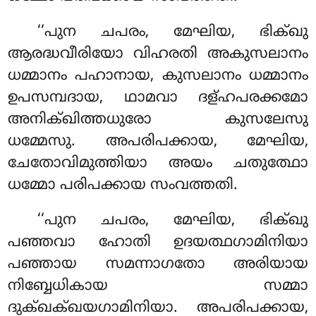
‘‘പുന ചപരം, മേഘിയ, ഭിക്ഖു
ആരദ്ധവീരിയോ വിഹരതി അകുസലാനം
ധമ്മാനം പഹാനായ, കുസലാനം ധമ്മാനം
ഉപസമ്പദായ, ഥാമവാ ദള്ഹപരക്കമോ
അനിക്ഖിത്തധുരോ കുസലേസു
ധമ്മേസു. അപരിപക്കായ, മേഘിയ,
ചേതോവിമുത്തിയാ അയം ചതുത്ഥോ
ധമ്മോ പരിപക്കായ സംവത്തതി.
‘‘പുന ചപരം, മേഘിയ, ഭിക്ഖു
പഞ്ഞവാ ഹോതി ഉദയത്ഥഗാമിനിയാ
പഞ്ഞായ സമന്നാഗതോ അരിയായ
നിബ്ബേധികായ സമ്മാ
ദുക്ഖക്ഖയഗാമിനിയാ. അപരിപക്കായ,