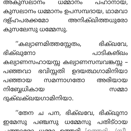
അകുസലാനം ധമ്മാനം പഹാനായ,
കുസലാനം ധമ്മാനം ഉപസമ്പദായ, ഥാമവാ
ദള്ഹപരക്കമോ അനിക്ഖിത്തധുരോ
കുസലേസു ധമ്മേസു.
‘‘കല്യാണമിത്തസ്സേതം, ഭിക്ഖവേ,
ഭിക്ഖുനോ പാടികങ്ഖം
കല്യാണസഹായസ്സ കല്യാണസമ്പവങ്കസ്സ –
പഞ്ഞവാ ഭവിസ്സതി ഉദയത്ഥഗാമിനിയാ
പഞ്ഞായ സമന്നാഗതോ അരിയായ
നിബ്ബേധികായ സമ്മാ
ദുക്ഖക്ഖയഗാമിനിയാ.
‘‘തേന ച പന, ഭിക്ഖവേ, ഭിക്ഖുനാ
ഇമേസു പഞ്ചസു ധമ്മേസു പതിട്ഠായ