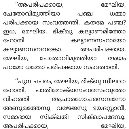
‘‘അപരിപക്കായ, മേഘിയ,
ചേതോവിമുത്തിയാ പഞ്ച ധമ്മാ
പരിപക്കായ സംവത്തന്തി. കതമേ പഞ്ച?
ഇധ, മേഘിയ, ഭിക്ഖു കല്യാണമിത്തോ
ഹോതി കല്യാണസഹായോ
കല്യാണസമ്പവങ്കോ. അപരിപക്കായ,
മേഘിയ, ചേതോവിമുത്തിയാ അയം
പഠമോ ധമ്മോ പരിപക്കായ സംവത്തതി.
‘‘പുന ചപരം, മേഘിയ, ഭിക്ഖു സീലവാ
ഹോതി, പാതിമോക്ഖസംവരസംവുതോ
വിഹരതി ആചാരഗോചരസമ്പന്നോ
അണുമത്തേസു വജ്ജേസു ഭയദസ്സാവീ,
സമാദായ സിക്ഖതി സിക്ഖാപദേസു.
അപരിപക്കായ, മേഘിയ,