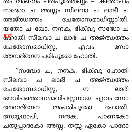
തം അങ്ഗം പരിപൂരേതബ്ബം – ‘കിന്താഹം
സദ്ധോ ച അസ്സം സീലവാ ച ലാഭീ ച
അജ്ഝത്തം ചേതോസമാധിസ്സാ’തി.
യതോ ച ഖോ, നന്ദക, ഭിക്ഖു സദ്ധോ ച
📜
ഹോതി സീലവാ ച ലാഭീ ച അജ്ഝത്തം
ചേതോസമാധിസ്സ, ഏവം സോ
തേനങ്ഗേന പരിപൂരോ ഹോതി.
‘‘സദ്ധോ ച, നന്ദക, ഭിക്ഖു ഹോതി
സീലവാ ച ലാഭീ ച അജ്ഝത്തം
ചേതോസമാധിസ്സ, ന ലാഭീ
അധിപഞ്ഞാധമ്മവിപസ്സനായ. ഏവം സോ
തേനങ്ഗേന
അപരിപൂരോ ഹോതി.
സേയ്യഥാപി, നന്ദക, പാണകോ
ചതുപ്പാദകോ അസ്സ. തസ്സ ഏകോ പാദോ