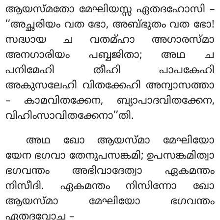
ആയസ്മതോ മേഘിയസ്സ ഏതദഹോസി –
‘‘അച്ഛരിയം വത ഭോ, അബ്ഭുതം വത ഭോ!
സദ്ധായ ച വതമ്ഹാ അഗാരസ്മാ
അനഗാരിയം പബ്ബജിതാ; അഥ ച
പനിമേഹി തീഹി പാപകേഹി
അകുസലേഹി വിതക്കേഹി അന്വാസത്താ
– കാമവിതക്കേന, ബ്യാപാദവിതക്കേന,
വിഹിംസാവിതക്കേനാ’’തി.
അഥ
ഖോ ആയസ്മാ മേഘിയോ
യേന ഭഗവാ തേനുപസങ്കമി; ഉപസങ്കമിത്വാ
ഭഗവന്തം അഭിവാദേത്വാ ഏകമന്തം
നിസീദി. ഏകമന്തം നിസിന്നോ ഖോ
ആയസ്മാ മേഘിയോ ഭഗവന്തം
ഏതദവോച –