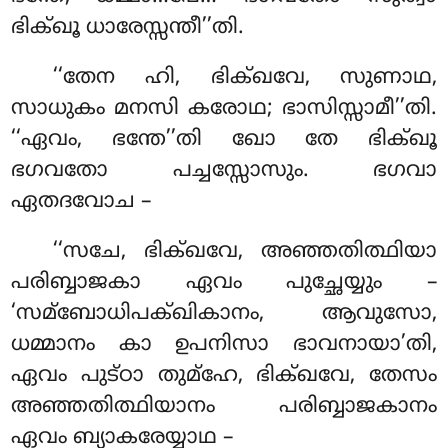
ഭിക്ഖൂ ധാരേസ്സന്തീ’’തി.
‘‘തേന ഹി, ഭിക്ഖവേ, സുണാഥ,
സാധുകം മനസി കരോഥ; ഭാസിസ്സാമീ’’തി.
‘‘ഏവം, ഭന്തേ’’തി ഖോ തേ ഭിക്ഖൂ
ഭഗവതോ പച്ചസ്സോസും. ഭഗവാ
ഏതദവോച –
‘‘സചേ, ഭിക്ഖവേ, അഞ്ഞതിത്ഥിയാ
പരിബ്ബാജകാ ഏവം പുച്ഛേയ്യും –
‘സമ്ബോധിപക്ഖികാനം, ആവുസോ,
ധമ്മാനം കാ ഉപനിസാ ഭാവനായാ’തി,
ഏവം പുട്ഠാ
തുമ്ഹേ, ഭിക്ഖവേ, തേസം
അഞ്ഞതിത്ഥിയാനം പരിബ്ബാജകാനം
ഏവം ബ്യാകരേയ്യാഥ
–