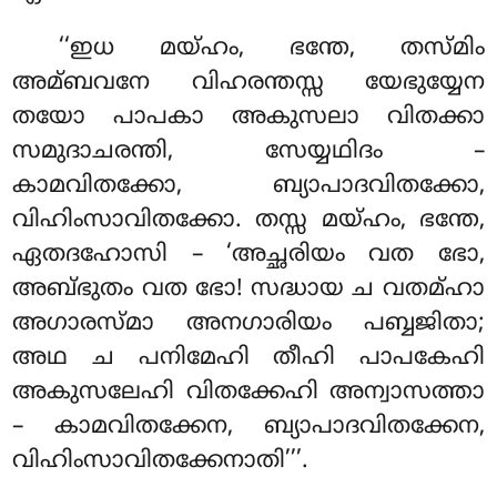
‘‘ഇധ
മയ്ഹം, ഭന്തേ, തസ്മിം
അമ്ബവനേ വിഹരന്തസ്സ യേഭുയ്യേന
തയോ പാപകാ അകുസലാ വിതക്കാ
സമുദാചരന്തി, സേയ്യഥിദം –
കാമവിതക്കോ, ബ്യാപാദവിതക്കോ,
വിഹിംസാവിതക്കോ. തസ്സ മയ്ഹം, ഭന്തേ,
ഏതദഹോസി – ‘അച്ഛരിയം വത ഭോ,
അബ്ഭുതം വത ഭോ! സദ്ധായ ച വതമ്ഹാ
അഗാരസ്മാ അനഗാരിയം പബ്ബജിതാ;
അഥ ച പനിമേഹി
തീഹി പാപകേഹി
അകുസലേഹി വിതക്കേഹി അന്വാസത്താ
– കാമവിതക്കേന, ബ്യാപാദവിതക്കേന,
വിഹിംസാവിതക്കേനാതി’’’.