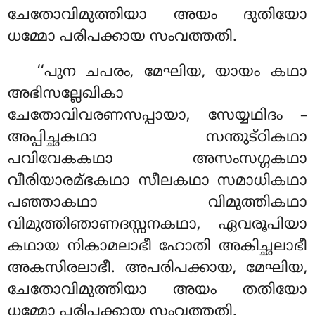
ചേതോവിമുത്തിയാ അയം ദുതിയോ
ധമ്മോ പരിപക്കായ സംവത്തതി.
‘‘പുന ചപരം, മേഘിയ, യായം കഥാ
അഭിസല്ലേഖികാ
ചേതോവിവരണസപ്പായാ, സേയ്യഥിദം –
അപ്പിച്ഛകഥാ
സന്തുട്ഠികഥാ
പവിവേകകഥാ അസംസഗ്ഗകഥാ
വീരിയാരമ്ഭകഥാ സീലകഥാ സമാധികഥാ
പഞ്ഞാകഥാ വിമുത്തികഥാ
വിമുത്തിഞാണദസ്സനകഥാ, ഏവരൂപിയാ
കഥായ നികാമലാഭീ ഹോതി അകിച്ഛലാഭീ
അകസിരലാഭീ. അപരിപക്കായ, മേഘിയ,
ചേതോവിമുത്തിയാ അയം തതിയോ
ധമ്മോ പരിപക്കായ സംവത്തതി.