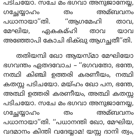
പടിചയോ. സചേ മം ഭഗവാ അനുജാനേയ്യ,
ഗച്ഛേയ്യാഹം തം അമ്ബവനം
പധാനായാ’’തി. ‘‘ആഗമേഹി താവ,
മേഘിയ, ഏകകമ്ഹി താവ യാവ
അഞ്ഞോപി കോചി ഭിക്ഖു ആഗച്ഛതീ’’തി.
തതിയമ്പി
ഖോ ആയസ്മാ മേഘിയോ
ഭഗവന്തം ഏതദവോച – ‘‘ഭഗവതോ, ഭന്തേ,
നത്ഥി കിഞ്ചി ഉത്തരി കരണീയം, നത്ഥി
കതസ്സ പടിചയോ. മയ്ഹം ഖോ പന, ഭന്തേ,
അത്ഥി ഉത്തരി കരണീയം, അത്ഥി കതസ്സ
പടിചയോ. സചേ മം ഭഗവാ അനുജാനേയ്യ,
ഗച്ഛേയ്യാഹം തം അമ്ബവനം
പധാനായാ’’തി. ‘‘പധാനന്തി ഖോ, മേഘിയ,
വദമാനം കിന്തി വദേയ്യാമ! യസ്സ ദാനി ത്വം,