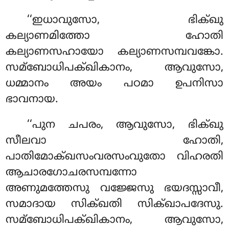
‘‘ഇധാവുസോ, ഭിക്ഖു
കല്യാണമിത്തോ ഹോതി
കല്യാണസഹായോ കല്യാണസമ്പവങ്കോ
.
സമ്ബോധിപക്ഖികാനം, ആവുസോ,
ധമ്മാനം അയം പഠമാ ഉപനിസാ
ഭാവനായ.
‘‘പുന ചപരം, ആവുസോ, ഭിക്ഖു
സീലവാ ഹോതി,
പാതിമോക്ഖസംവരസംവുതോ വിഹരതി
ആചാരഗോചരസമ്പന്നോ
അണുമത്തേസു വജ്ജേസു ഭയദസ്സാവീ,
സമാദായ സിക്ഖതി സിക്ഖാപദേസു.
സമ്ബോധിപക്ഖികാനം, ആവുസോ,