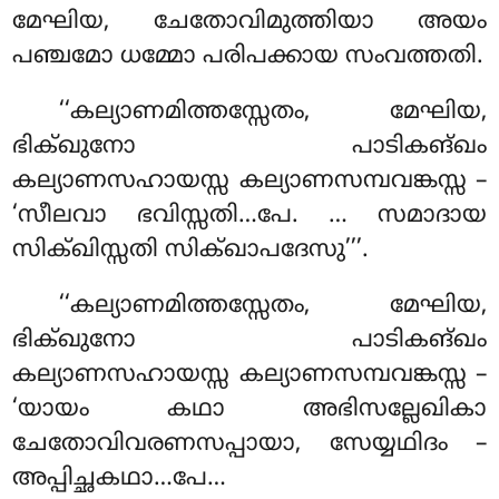
മേഘിയ, ചേതോവിമുത്തിയാ അയം
പഞ്ചമോ ധമ്മോ പരിപക്കായ സംവത്തതി.
‘‘കല്യാണമിത്തസ്സേതം
, മേഘിയ,
ഭിക്ഖുനോ പാടികങ്ഖം
കല്യാണസഹായസ്സ കല്യാണസമ്പവങ്കസ്സ –
‘സീലവാ ഭവിസ്സതി…പേ.
… സമാദായ
സിക്ഖിസ്സതി സിക്ഖാപദേസു’’’.
‘‘കല്യാണമിത്തസ്സേതം, മേഘിയ,
ഭിക്ഖുനോ പാടികങ്ഖം
കല്യാണസഹായസ്സ കല്യാണസമ്പവങ്കസ്സ –
‘യായം കഥാ അഭിസല്ലേഖികാ
ചേതോവിവരണസപ്പായാ, സേയ്യഥിദം –
അപ്പിച്ഛകഥാ…പേ…