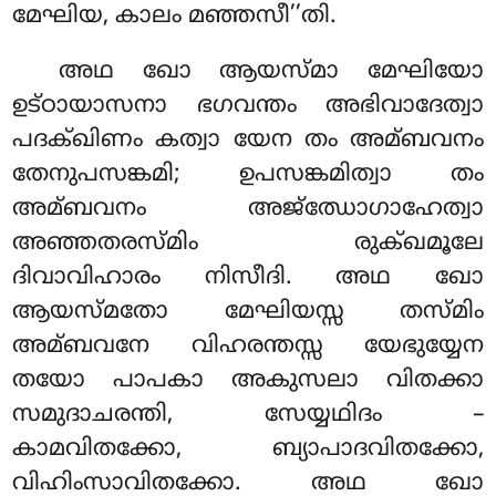
മേഘിയ, കാലം മഞ്ഞസീ’’തി.
അഥ
ഖോ ആയസ്മാ മേഘിയോ
ഉട്ഠായാസനാ ഭഗവന്തം അഭിവാദേത്വാ
പദക്ഖിണം കത്വാ യേന തം അമ്ബവനം
തേനുപസങ്കമി; ഉപസങ്കമിത്വാ തം
അമ്ബവനം അജ്ഝോഗാഹേത്വാ
അഞ്ഞതരസ്മിം രുക്ഖമൂലേ
ദിവാവിഹാരം നിസീദി. അഥ ഖോ
ആയസ്മതോ മേഘിയസ്സ തസ്മിം
അമ്ബവനേ വിഹരന്തസ്സ യേഭുയ്യേന
തയോ പാപകാ അകുസലാ വിതക്കാ
സമുദാചരന്തി, സേയ്യഥിദം –
കാമവിതക്കോ, ബ്യാപാദവിതക്കോ,
വിഹിംസാവിതക്കോ. അഥ ഖോ