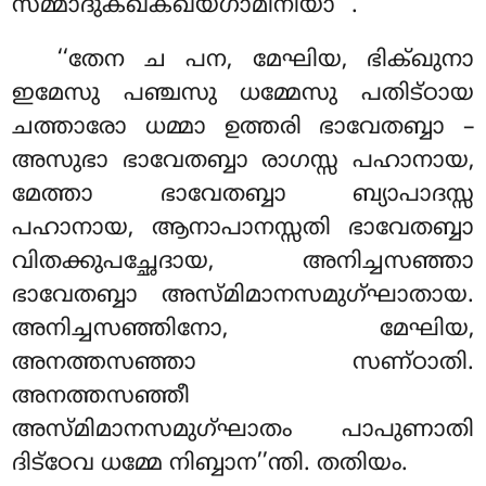
സമ്മാദുക്ഖക്ഖയഗാമിനിയാ’’’.
‘‘തേന
ച പന, മേഘിയ, ഭിക്ഖുനാ
ഇമേസു പഞ്ചസു ധമ്മേസു പതിട്ഠായ
ചത്താരോ ധമ്മാ ഉത്തരി ഭാവേതബ്ബാ –
അസുഭാ ഭാവേതബ്ബാ രാഗസ്സ പഹാനായ,
മേത്താ ഭാവേതബ്ബാ ബ്യാപാദസ്സ
പഹാനായ, ആനാപാനസ്സതി ഭാവേതബ്ബാ
വിതക്കുപച്ഛേദായ, അനിച്ചസഞ്ഞാ
ഭാവേതബ്ബാ അസ്മിമാനസമുഗ്ഘാതായ.
അനിച്ചസഞ്ഞിനോ, മേഘിയ,
അനത്തസഞ്ഞാ സണ്ഠാതി.
അനത്തസഞ്ഞീ
അസ്മിമാനസമുഗ്ഘാതം പാപുണാതി
ദിട്ഠേവ ധമ്മേ നിബ്ബാന’’ന്തി. തതിയം.