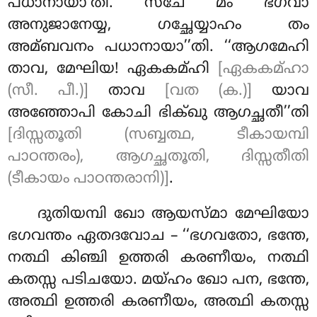
പധാനായാ’തി. സചേ മം ഭഗവാ
അനുജാനേയ്യ, ഗച്ഛേയ്യാഹം തം
അമ്ബവനം പധാനായാ’’തി. ‘‘ആഗമേഹി
താവ, മേഘിയ
! ഏകകമ്ഹി
[ഏകകമ്ഹാ
(സീ. പീ.)]
താവ
[വത (ക.)]
യാവ
അഞ്ഞോപി കോചി ഭിക്ഖു ആഗച്ഛതീ’’തി
[ദിസ്സതൂതി (സബ്ബത്ഥ, ടീകായമ്പി
പാഠന്തരം), ആഗച്ഛതൂതി, ദിസ്സതീതി
(ടീകായം പാഠന്തരാനി)]
.
ദുതിയമ്പി ഖോ ആയസ്മാ മേഘിയോ
ഭഗവന്തം ഏതദവോച – ‘‘ഭഗവതോ, ഭന്തേ,
നത്ഥി കിഞ്ചി ഉത്തരി കരണീയം, നത്ഥി
കതസ്സ പടിചയോ. മയ്ഹം ഖോ പന, ഭന്തേ,
അത്ഥി ഉത്തരി കരണീയം, അത്ഥി കതസ്സ