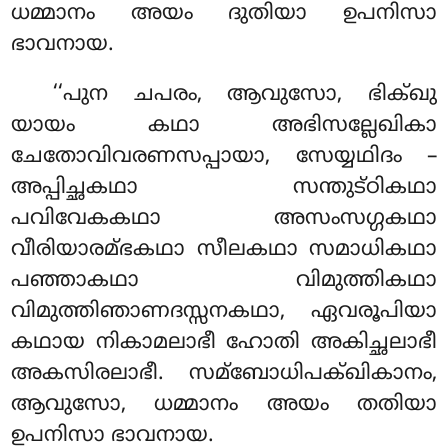
ധമ്മാനം അയം ദുതിയാ ഉപനിസാ
ഭാവനായ.
‘‘പുന ചപരം, ആവുസോ, ഭിക്ഖു
യായം കഥാ അഭിസല്ലേഖികാ
ചേതോവിവരണസപ്പായാ, സേയ്യഥിദം –
അപ്പിച്ഛകഥാ സന്തുട്ഠികഥാ
പവിവേകകഥാ അസംസഗ്ഗകഥാ
വീരിയാരമ്ഭകഥാ സീലകഥാ സമാധികഥാ
പഞ്ഞാകഥാ വിമുത്തികഥാ
വിമുത്തിഞാണദസ്സനകഥാ, ഏവരൂപിയാ
കഥായ നികാമലാഭീ ഹോതി അകിച്ഛലാഭീ
അകസിരലാഭീ. സമ്ബോധിപക്ഖികാനം,
ആവുസോ, ധമ്മാനം അയം തതിയാ
ഉപനിസാ ഭാവനായ.