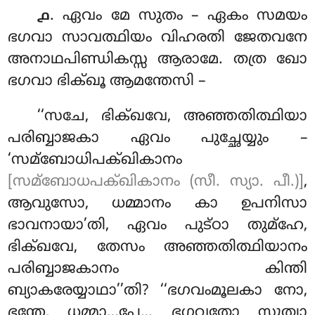
. ഏവം
മേ സുതം – ഏകം സമയം
൧
ഭഗവാ സാവത്ഥിയം വിഹരതി ജേതവനേ
അനാഥപിണ്ഡികസ്സ ആരാമേ. തത്ര ഖോ
ഭഗവാ ഭിക്ഖൂ ആമന്തേസി –
‘‘സചേ, ഭിക്ഖവേ, അഞ്ഞതിത്ഥിയാ
പരിബ്ബാജകാ ഏവം പുച്ഛേയ്യും –
‘സമ്ബോധിപക്ഖികാനം
[സമ്ബോധപക്ഖികാനം (സീ. സ്യാ. പീ.)]
,
ആവുസോ, ധമ്മാനം കാ ഉപനിസാ
ഭാവനായാ’തി, ഏവം പുട്ഠാ തുമ്ഹേ,
ഭിക്ഖവേ, തേസം അഞ്ഞതിത്ഥിയാനം
പരിബ്ബാജകാനം കിന്തി
ബ്യാകരേയ്യാഥാ’’തി? ‘‘ഭഗവംമൂലകാ നോ,
ഭന്തേ, ധമ്മാ…പേ… ഭഗവതോ സുത്വാ