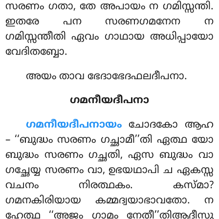
സരണം ഗതാ, തേ അപായം ന ഗമിസ്സന്തി.
ഇതരേ പന സരണഗമനേന ന
ഗമിസ്സന്തീതി ഏവം ഗാഥായ അധിപ്പായോ
വേദിതബ്ബോ.
അയം താവ ഭേദാഭേദഫലദീപനാ.
ഗമനീയദീപനാ
ഗമനീയദീപനായം
ചോദകോ ആഹ
– ‘‘ബുദ്ധം സരണം ഗച്ഛാമീ’’തി ഏത്ഥ യോ
ബുദ്ധം സരണം ഗച്ഛതി, ഏസ ബുദ്ധം വാ
ഗച്ഛേയ്യ സരണം വാ, ഉഭയഥാപി ച ഏകസ്സ
വചനം നിരത്ഥകം. കസ്മാ?
ഗമനകിരിയായ കമ്മദ്വയാഭാവതോ. ന
ഹേത്ഥ ‘‘അജം ഗാമം നേതീ’’തിആദീസു