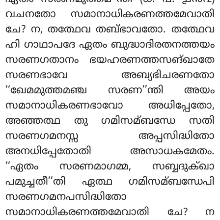
വചനതോ സമാനാധികരണത്തമേവാതി
ചേ? ന, തത്ഥേവ തബ്ഭാവതോ. തത്ഥേവ
ഹി ഗാഥാപദേ ഏതം ബുദ്ധാദിരതനത്തയം
സരണഗതാനം ഭയഹരണത്തസങ്ഖാതേ
സരണഭാവേ അബ്യഭിചരണതോ
‘‘ഖേമമുത്തമഞ്ച സരണ’’ന്തി അയം
സമാനാധികരണഭാവോ അധിപ്പേതോ,
അഞ്ഞത്ഥ തു ഗമിസമ്ബന്ധേ സതി
സരണഗമനസ്സ അപ്പസിദ്ധിതോ
അനധിപ്പേതോതി അസാധകമേതം.
‘‘ഏതം
സരണമാഗമ്മ, സബ്ബദുക്ഖാ
പമുച്ചതീ’’തി ഏത്ഥ ഗമിസമ്ബന്ധേപി
സരണഗമനപസിദ്ധിതോ
സമാനാധികരണത്തമേവാതി ചേ? ന