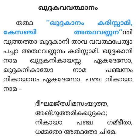
ഖുദ്ദകവവത്ഥാനം
തത്ഥ
‘‘ഖുദ്ദകാനം കരിസ്സാമി,
കേസഞ്ചി അത്ഥവണ്ണന’’
ന്തി
വുത്തത്താ ഖുദ്ദകാനി താവ വവത്ഥപേത്വാ
പച്ഛാ അത്ഥവണ്ണനം കരിസ്സാമി. ഖുദ്ദകാനി
നാമ ഖുദ്ദകനികായസ്സ ഏകദേസോ,
ഖുദ്ദകനികായോ നാമ പഞ്ചന്നം
നികായാനം ഏകദേസോ. പഞ്ച നികായാ
നാമ –
ദീഘമജ്ഝിമസംയുത്ത,
അങ്ഗുത്തരികഖുദ്ദകാ;
നികായാ പഞ്ച ഗമ്ഭീരാ,
ധമ്മതോ അത്ഥതോ ചിമേ.