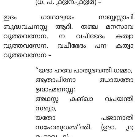
(ധ. പ. ൧൫൩-൧൫൪) –
ഇദം ഗാഥാദ്വയം സബ്ബസ്സാപി
ബുദ്ധവചനസ്സ ആദി. തഞ്ച മനസാവ
വുത്തവസേന, ന വചീഭേദം കത്വാ
വുത്തവസേന. വചീഭേദം പന കത്വാ
വുത്തവസേന –
‘‘യദാ ഹവേ പാതുഭവന്തി ധമ്മാ,
ആതാപിനോ ഝായതോ
ബ്രാഹ്മണസ്സ;
അഥസ്സ കങ്ഖാ വപയന്തി
സബ്ബാ,
യതോ പജാനാതി
സഹേതുധമ്മ’’ന്തി. (ഉദാ. ൧;