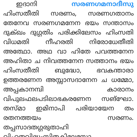
ഇദാനി
സരണഗമനാദീസു
ഹിംസതീതി സരണം, സരണഗതാനം
തേനേവ സരണഗമനേന ഭയം സന്താസം
ദുക്ഖം ദുഗ്ഗതിം പരിക്കിലേസം ഹിംസതി
വിധമതി നീഹരതി നിരോധേതീതി
അത്ഥോ. അഥ വാ ഹിതേ പവത്തനേന
അഹിതാ ച നിവത്തനേന സത്താനം ഭയം
ഹിംസതീതി ബുദ്ധോ, ഭവകന്താരാ
ഉത്തരണേന അസ്സാസദാനേന ച ധമ്മോ,
അപ്പകാനമ്പി കാരാനം
വിപുലഫലപടിലാഭകരണേന സങ്ഘോ.
തസ്മാ ഇമിനാപി പരിയായേന തം
രതനത്തയം സരണം.
തപ്പസാദതഗ്ഗരുതാഹി