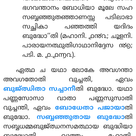
ഭഗവന്താനം ബോധിയാ മൂലേ സഹ
സബ്ബഞ്ഞുതഞ്ഞാണസ്സ പടിലാഭാ
സച്ഛികാ
പഞ്ഞത്തി യദിദം
ബുദ്ധോ’’തി (മഹാനി. ൧൯൨; ചൂളനി.
പാരായനത്ഥുതിഗാഥാനിദ്ദേസ ൯൭;
പടി. മ. ൧.൧൬൨).
ഏത്ഥ ച യഥാ ലോകേ അവഗന്താ
അവഗതോതി വുച്ചതി, ഏവം
ബുജ്ഝിതാ സച്ചാനീ
തി ബുദ്ധോ. യഥാ
പണ്ണസോസാ വാതാ പണ്ണസുസാതി
വുച്ചന്തി, ഏവം
ബോധേതാ പജായാ
തി
ബുദ്ധോ.
സബ്ബഞ്ഞുതായ ബുദ്ധോ
തി
സബ്ബധമ്മബുജ്ഝനസമത്ഥായ ബുദ്ധിയാ