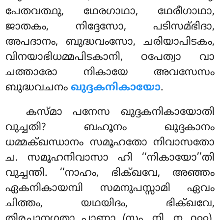
പേതവത്ഥു, ഥേരഗാഥാ, ഥേരീഗാഥാ,
ജാതകം, നിദ്ദേസോ, പടിസമ്ഭിദാ
,
അപദാനം, ബുദ്ധവംസോ, ചരിയാപിടകം,
വിനയാഭിധമ്മപിടകാനി, ഠപേത്വാ വാ
ചത്താരോ നികായേ അവസേസം
ബുദ്ധവചനം
ഖുദ്ദകനികായോ
.
കസ്മാ പനേസ ഖുദ്ദകനികായോതി
വുച്ചതി? ബഹൂനം ഖുദ്ദകാനം
ധമ്മക്ഖന്ധാനം സമൂഹതോ നിവാസതോ
ച. സമൂഹനിവാസാ ഹി ‘‘നികായോ’’തി
വുച്ചന്തി. ‘‘നാഹം, ഭിക്ഖവേ, അഞ്ഞം
ഏകനികായമ്പി സമനുപസ്സാമി ഏവം
ചിത്തം, യഥയിദം, ഭിക്ഖവേ,
തിരച്ഛാനഗതാ പാണാ (സം. നി. ൩.൧൦൦).