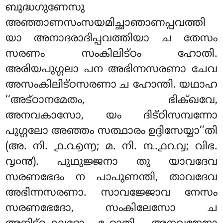
ബുദ്ധഗുണേസു
അഞ്ഞാണസംസയമിച്ഛാഞാണപ്പവത്തി
യാ അനാദരാദിപ്പവത്തിയാ ച തേസം
സരണം സംകിലിട്ഠം ഹോതി.
അരിയപുഗ്ഗലാ പന അഭിന്നസരണാ ചേവ
അസംകിലിട്ഠസരണാ ച ഹോന്തി. യഥാഹ
‘‘അട്ഠാനമേതം, ഭിക്ഖവേ,
അനവകാസോ, യം ദിട്ഠിസമ്പന്നോ
പുഗ്ഗലോ അഞ്ഞം സത്ഥാരം ഉദ്ദിസേയ്യാ’’തി
(അ. നി. ൧.൨൭൬; മ. നി. ൩.൧൨൮; വിഭ.
൮൦൯). പുഥുജ്ജനാ തു യാവദേവ
സരണഭേദം ന പാപുണന്തി, താവദേവ
അഭിന്നസരണാ. സാവജ്ജോവ നേസം
സരണഭേദോ, സംകിലേസോ ച