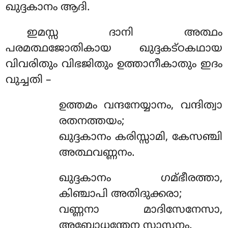
ഖുദ്ദകാനം ആദി.
ഇമസ്സ ദാനി അത്ഥം
പരമത്ഥജോതികായ ഖുദ്ദകട്ഠകഥായ
വിവരിതും വിഭജിതും ഉത്താനീകാതും ഇദം
വുച്ചതി –
ഉത്തമം
വന്ദനേയ്യാനം, വന്ദിത്വാ
രതനത്തയം;
ഖുദ്ദകാനം കരിസ്സാമി, കേസഞ്ചി
അത്ഥവണ്ണനം.
ഖുദ്ദകാനം ഗമ്ഭീരത്താ,
കിഞ്ചാപി അതിദുക്കരാ;
വണ്ണനാ മാദിസേനേസാ,
അബോധന്തേന സാസനം.