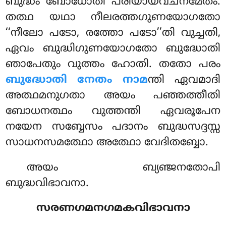
ബുദ്ധം ബോധോതി പരിയായവചനമേതം.
തത്ഥ യഥാ നീലരത്തഗുണയോഗതോ
‘‘നീലോ പടോ, രത്തോ പടോ’’തി വുച്ചതി,
ഏവം ബുദ്ധിഗുണയോഗതോ ബുദ്ധോതി
ഞാപേതും വുത്തം ഹോതി. തതോ പരം
ബുദ്ധോതി നേതം നാമ
ന്തി ഏവമാദി
അത്ഥമനുഗതാ അയം പഞ്ഞത്തീതി
ബോധനത്ഥം വുത്തന്തി ഏവരൂപേന
നയേന സബ്ബേസം പദാനം ബുദ്ധസദ്ദസ്സ
സാധനസമത്ഥോ അത്ഥോ വേദിതബ്ബോ.
അയം ബ്യഞ്ജനതോപി
ബുദ്ധവിഭാവനാ.
സരണഗമനഗമകവിഭാവനാ