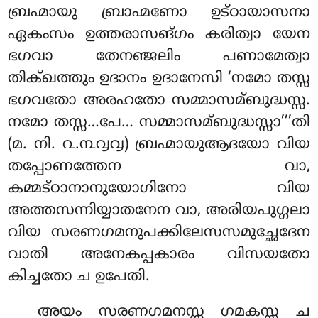
ബ്രഹ്മായു ബ്രാഹ്മണോ ഉട്ഠായാസനാ
ഏകംസം ഉത്തരാസങ്ഗം കരിത്വാ യേന
ഭഗവാ തേനഞ്ജലിം പണാമേത്വാ
തിക്ഖത്തും ഉദാനം ഉദാനേസി ‘നമോ തസ്സ
ഭഗവതോ അരഹതോ സമ്മാസമ്ബുദ്ധസ്സ.
നമോ തസ്സ…പേ… സമ്മാസമ്ബുദ്ധസ്സാ’’’തി
(മ. നി. ൨.൩൮൮) ബ്രഹ്മായുആദയോ വിയ
തപ്പോണത്തേന വാ,
കമ്മട്ഠാനാനുയോഗിനോ വിയ
അത്തസന്നിയ്യാതനേന വാ, അരിയപുഗ്ഗലാ
വിയ സരണഗമനുപക്കിലേസസമുച്ഛേദേന
വാതി അനേകപ്പകാരം വിസയതോ
കിച്ചതോ ച ഉപേതി.
അയം സരണഗമനസ്സ ഗമകസ്സ ച