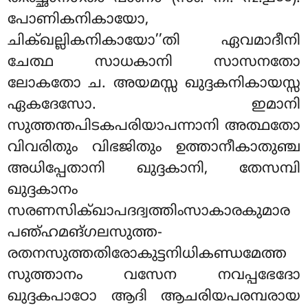
പോണികനികായോ,
ചിക്ഖല്ലികനികായോ’’തി ഏവമാദീനി
ചേത്ഥ സാധകാനി സാസനതോ
ലോകതോ ച. അയമസ്സ ഖുദ്ദകനികായസ്സ
ഏകദേസോ. ഇമാനി
സുത്തന്തപിടകപരിയാപന്നാനി അത്ഥതോ
വിവരിതും വിഭജിതും ഉത്താനീകാതുഞ്ച
അധിപ്പേതാനി ഖുദ്ദകാനി, തേസമ്പി
ഖുദ്ദകാനം
സരണസിക്ഖാപദദ്വത്തിംസാകാരകുമാര
പഞ്ഹമങ്ഗലസുത്ത-
രതനസുത്തതിരോകുട്ടനിധികണ്ഡമേത്ത
സുത്താനം വസേന നവപ്പഭേദോ
ഖുദ്ദകപാഠോ ആദി ആചരിയപരമ്പരായ