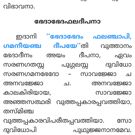
വിഭാവനാ.
ഭേദാഭേദഫലദീപനാ
ഇദാനി
‘‘ഭേദാഭേദം ഫലഞ്ചാപി,
ഗമനീയഞ്ച ദീപയേ’’
തി വുത്താനം
ഭേദാദീനം അയം ദീപനാ, ഏവം
സരണഗതസ്സ പുഗ്ഗലസ്സ ദുവിധോ
സരണഗമനഭേദോ – സാവജ്ജോ ച
അനവജ്ജോ ച. അനവജ്ജോ
കാലകിരിയായ, സാവജ്ജോ
അഞ്ഞസത്ഥരി വുത്തപ്പകാരപ്പവത്തിയാ,
തസ്മിഞ്ച
വുത്തപ്പകാരവിപരീതപ്പവത്തിയാ. സോ
ദുവിധോപി പുഥുജ്ജനാനമേവ.