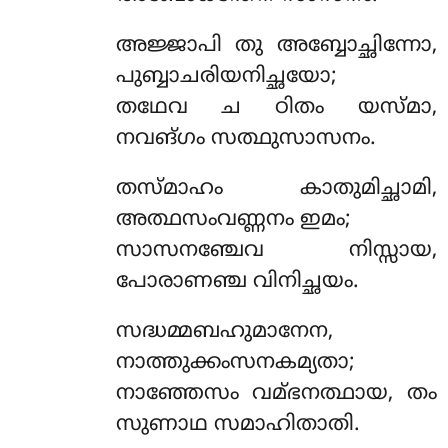
അജ്ജാപി തു അബ്ബോച്ഛിന്നോ,
പുബ്ബാചരിയനിച്ഛയോ;
തഥേവ ച ഠിതം യസ്മാ,
നവങ്ഗം സത്ഥുസാസനം.
തസ്മാഹം കാതുമിച്ഛാമി,
അത്ഥസംവണ്ണനം ഇമം;
സാസനഞ്ചേവ നിസ്സായ,
പോരാണഞ്ച വിനിച്ഛയം.
സദ്ധമ്മബഹുമാനേന,
നാത്തുക്കംസനകമ്യതാ;
നാഞ്ഞേസം വമ്ഭനത്ഥായ, തം
സുണാഥ സമാഹിതാതി.