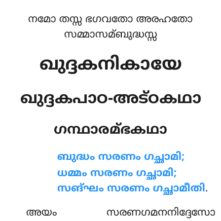
നമോ തസ്സ ഭഗവതോ അരഹതോ
സമ്മാസമ്ബുദ്ധസ്സ
ഖുദ്ദകനികായേ
ഖുദ്ദകപാഠ-അട്ഠകഥാ
ഗന്ഥാരമ്ഭകഥാ
ബുദ്ധം
സരണം ഗച്ഛാമി;
ധമ്മം സരണം ഗച്ഛാമി;
സങ്ഘം സരണം ഗച്ഛാമീതി
.
അയം സരണഗമനനിദ്ദേസോ