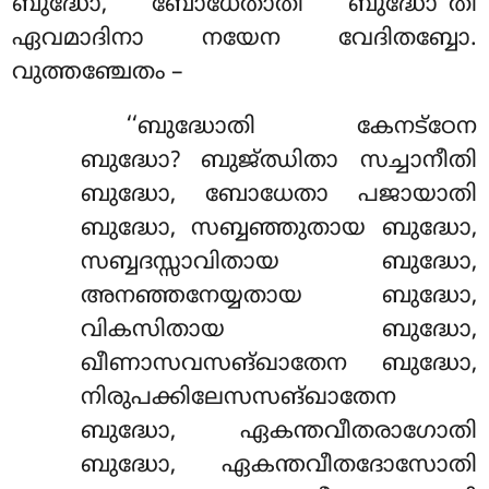
ബുദ്ധോ, ബോധേതാതി ബുദ്ധോ’’തി
ഏവമാദിനാ നയേന വേദിതബ്ബോ.
വുത്തഞ്ചേതം –
‘‘ബുദ്ധോതി കേനട്ഠേന
ബുദ്ധോ? ബുജ്ഝിതാ സച്ചാനീതി
ബുദ്ധോ, ബോധേതാ പജായാതി
ബുദ്ധോ, സബ്ബഞ്ഞുതായ ബുദ്ധോ,
സബ്ബദസ്സാവിതായ ബുദ്ധോ,
അനഞ്ഞനേയ്യതായ ബുദ്ധോ,
വികസിതായ
ബുദ്ധോ,
ഖീണാസവസങ്ഖാതേന ബുദ്ധോ,
നിരുപക്കിലേസസങ്ഖാതേന
ബുദ്ധോ, ഏകന്തവീതരാഗോതി
ബുദ്ധോ, ഏകന്തവീതദോസോതി