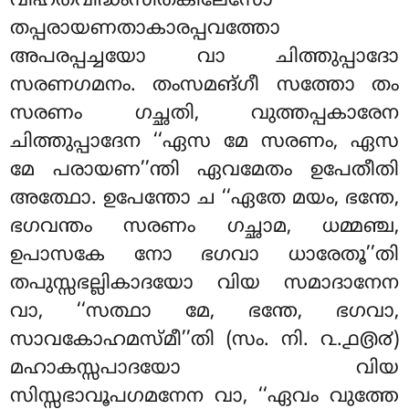
വിഹതവിദ്ധംസിതകിലേസോ
തപ്പരായണതാകാരപ്പവത്തോ
അപരപ്പച്ചയോ വാ ചിത്തുപ്പാദോ
സരണഗമനം. തംസമങ്ഗീ സത്തോ തം
സരണം ഗച്ഛതി, വുത്തപ്പകാരേന
ചിത്തുപ്പാദേന ‘‘ഏസ മേ സരണം, ഏസ
മേ പരായണ’’ന്തി ഏവമേതം ഉപേതീതി
അത്ഥോ
. ഉപേന്തോ ച ‘‘ഏതേ മയം, ഭന്തേ,
ഭഗവന്തം സരണം ഗച്ഛാമ, ധമ്മഞ്ച,
ഉപാസകേ നോ ഭഗവാ ധാരേതൂ’’തി
തപുസ്സഭല്ലികാദയോ
വിയ സമാദാനേന
വാ, ‘‘സത്ഥാ മേ, ഭന്തേ, ഭഗവാ,
സാവകോഹമസ്മീ’’തി (സം. നി. ൨.൧൫൪)
മഹാകസ്സപാദയോ വിയ
സിസ്സഭാവൂപഗമനേന വാ, ‘‘ഏവം വുത്തേ