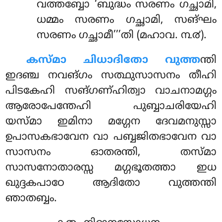
വത്തബ്ബോ ‘ബുദ്ധം സരണം ഗച്ഛാമി,
ധമ്മം സരണം ഗച്ഛാമി, സങ്ഘം
സരണം ഗച്ഛാമീ’’’തി (മഹാവ. ൩൪).
കസ്മാ
ചിധാദിതോ വുത്ത
ന്തി
ഇദഞ്ച നവങ്ഗം സത്ഥുസാസനം തീഹി
പിടകേഹി സങ്ഗണ്ഹിത്വാ വാചനാമഗ്ഗം
ആരോപേന്തേഹി പുബ്ബാചരിയേഹി
യസ്മാ ഇമിനാ മഗ്ഗേന ദേവമനുസ്സാ
ഉപാസകഭാവേന വാ പബ്ബജിതഭാവേന വാ
സാസനം ഓതരന്തി, തസ്മാ
സാസനോതാരസ്സ മഗ്ഗഭൂതത്താ ഇധ
ഖുദ്ദകപാഠേ ആദിതോ വുത്തന്തി
ഞാതബ്ബം.