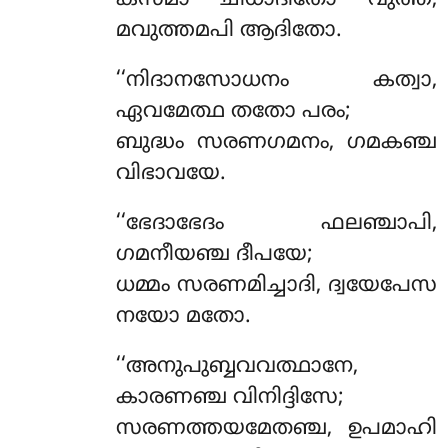
കസ്മാ ചിധാദിതോ വുത്ത,
മവുത്തമപി ആദിതോ.
‘‘നിദാനസോധനം കത്വാ,
ഏവമേത്ഥ തതോ പരം;
ബുദ്ധം സരണഗമനം, ഗമകഞ്ച
വിഭാവയേ.
‘‘ഭേദാഭേദം ഫലഞ്ചാപി,
ഗമനീയഞ്ച ദീപയേ;
ധമ്മം സരണമിച്ചാദി, ദ്വയേപേസ
നയോ മതോ.
‘‘അനുപുബ്ബവവത്ഥാനേ,
കാരണഞ്ച വിനിദ്ദിസേ;
സരണത്തയമേതഞ്ച, ഉപമാഹി