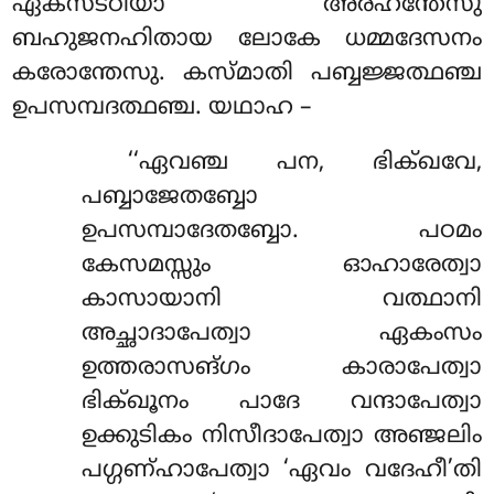
ഏകസട്ഠിയാ അരഹന്തേസു
ബഹുജനഹിതായ ലോകേ ധമ്മദേസനം
കരോന്തേസു. കസ്മാതി പബ്ബജ്ജത്ഥഞ്ച
ഉപസമ്പദത്ഥഞ്ച. യഥാഹ –
‘‘ഏവഞ്ച പന, ഭിക്ഖവേ,
പബ്ബാജേതബ്ബോ
ഉപസമ്പാദേതബ്ബോ. പഠമം
കേസമസ്സും ഓഹാരേത്വാ
കാസായാനി വത്ഥാനി
അച്ഛാദാപേത്വാ ഏകംസം
ഉത്തരാസങ്ഗം കാരാപേത്വാ
ഭിക്ഖൂനം പാദേ വന്ദാപേത്വാ
ഉക്കുടികം നിസീദാപേത്വാ അഞ്ജലിം
പഗ്ഗണ്ഹാപേത്വാ ‘ഏവം വദേഹീ’തി