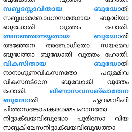
ബുദ്ധോതി വുത്തം ഹോതി.
സബ്ബദസ്സാവിതായ ബുദ്ധോ
തി
സബ്ബധമ്മബോധനസമത്ഥായ ബുദ്ധിയാ
ബുദ്ധോതി വുത്തം ഹോതി.
അനഞ്ഞനേയ്യതായ ബുദ്ധോ
തി
അഞ്ഞേന അബോധിതോ സയമേവ
ബുദ്ധത്താ ബുദ്ധോതി വുത്തം ഹോതി.
വികസിതായ ബുദ്ധോ
തി
നാനാഗുണവികസനതോ പദുമമിവ
വികസനട്ഠേന ബുദ്ധോതി വുത്തം
ഹോതി.
ഖീണാസവസങ്ഖാതേന
ബുദ്ധോ
തി ഏവമാദീഹി
ചിത്തസങ്കോചകരധമ്മപഹാനതോ
നിദ്ദാക്ഖയവിബുദ്ധോ പുരിസോ വിയ
സബ്ബകിലേസനിദ്ദാക്ഖയവിബുദ്ധത്താ