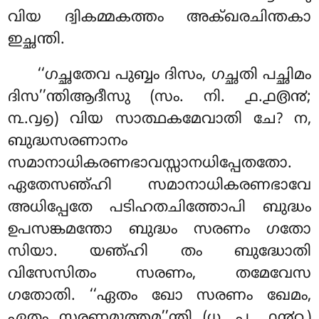
വിയ ദ്വികമ്മകത്തം അക്ഖരചിന്തകാ
ഇച്ഛന്തി.
‘‘ഗച്ഛതേവ പുബ്ബം
ദിസം, ഗച്ഛതി പച്ഛിമം
ദിസ’’ന്തിആദീസു (സം. നി. ൧.൧൫൯;
൩.൮൭) വിയ സാത്ഥകമേവാതി ചേ? ന,
ബുദ്ധസരണാനം
സമാനാധികരണഭാവസ്സാനധിപ്പേതതോ.
ഏതേസഞ്ഹി സമാനാധികരണഭാവേ
അധിപ്പേതേ പടിഹതചിത്തോപി ബുദ്ധം
ഉപസങ്കമന്തോ ബുദ്ധം സരണം ഗതോ
സിയാ. യഞ്ഹി തം ബുദ്ധോതി
വിസേസിതം സരണം, തമേവേസ
ഗതോതി. ‘‘ഏതം ഖോ സരണം ഖേമം,
ഏതം സരണമുത്തമ’’ന്തി (ധ. പ. ൧൯൨)