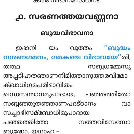
കതം നിദാനസോധനം.
൧. സരണത്തയവണ്ണനാ
ബുദ്ധവിഭാവനാ
ഇദാനി
യം വുത്തം
‘‘ബുദ്ധം
സരണഗമനം, ഗമകഞ്ച വിഭാവയേ’’
തി,
തത്ഥ സബ്ബധമ്മേസു
അപ്പടിഹതഞാണനിമിത്താനുത്തരവിമോ
ക്ഖാധിഗമപരിഭാവിതം
ഖന്ധസന്താനമുപാദായ, പഞ്ഞത്തിതോ
സബ്ബഞ്ഞുതഞ്ഞാണപദട്ഠാനം വാ
സച്ചാഭിസമ്ബോധിമുപാദായ
പഞ്ഞത്തിതോ സത്തവിസേസോ
ബുദ്ധോ. യഥാഹ –