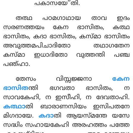
പകാസയേ’’തി.
തത്ഥ പഠമഗാഥായ താവ ഇദം
സരണത്തയം കേന ഭാസിതം, കത്ഥ
ഭാസിതം, കദാ ഭാസിതം, കസ്മാ ഭാസിതം
അവുത്തമപിചാദിതോ തഥാഗതേന
കസ്മാ ഇധാദിതോ വുത്തന്തി പഞ്ച
പഞ്ഹാ.
തേസം
വിസ്സജ്ജനാ
കേന
ഭാസിത
ന്തി ഭഗവതാ ഭാസിതം, ന
സാവകേഹി, ന ഇസീഹി, ന ദേവതാഹി.
കത്ഥാ
തി ബാരാണസിയം ഇസിപതനേ
മിഗദായേ.
കദാ
തി ആയസ്മന്തേ യസേ
സദ്ധിം സഹായകേഹി അരഹത്തം പത്തേ