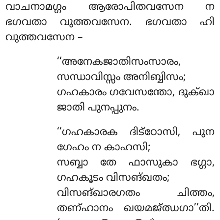
വാചനാമഗ്ഗം ആരോപിതവസേന ന
ഭഗവതാ വുത്തവസേന. ഭഗവതാ ഹി
വുത്തവസേന –
‘‘അനേകജാതിസംസാരം,
സന്ധാവിസ്സം അനിബ്ബിസം;
ഗഹകാരം ഗവേസന്തോ, ദുക്ഖാ
ജാതി പുനപ്പുനം.
‘‘ഗഹകാരക
ദിട്ഠോസി, പുന
ഗേഹം ന കാഹസി;
സബ്ബാ തേ ഫാസുകാ ഭഗ്ഗാ,
ഗഹകൂടം വിസങ്ഖതം;
വിസങ്ഖാരഗതം ചിത്തം,
തണ്ഹാനം ഖയമജ്ഝഗാ’’തി.