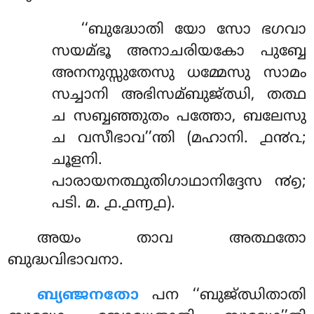
‘‘ബുദ്ധോതി
യോ സോ ഭഗവാ
സയമ്ഭൂ അനാചരിയകോ പുബ്ബേ
അനനുസ്സുതേസു ധമ്മേസു സാമം
സച്ചാനി അഭിസമ്ബുജ്ഝി, തത്ഥ
ച സബ്ബഞ്ഞുതം പത്തോ, ബലേസു
ച വസീഭാവ’’ന്തി (മഹാനി. ൧൯൨;
ചൂളനി.
പാരായനത്ഥുതിഗാഥാനിദ്ദേസ ൯൭;
പടി. മ. ൧.൧൬൧).
അയം താവ അത്ഥതോ
ബുദ്ധവിഭാവനാ.
ബ്യഞ്ജനതോ
പന ‘‘ബുജ്ഝിതാതി