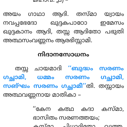
മഹാവ. ൧) –
അയം ഗാഥാ ആദി. തസ്മാ യ്വായം
നവപ്പഭേദോ ഖുദ്ദകപാഠോ ഇമേസം
ഖുദ്ദകാനം ആദി, തസ്സ ആദിതോ പഭുതി
അത്ഥസംവണ്ണനം ആരഭിസ്സാമി.
നിദാനസോധനം
തസ്സ
ചായമാദി
‘‘ബുദ്ധം സരണം
ഗച്ഛാമി, ധമ്മം സരണം ഗച്ഛാമി,
സങ്ഘം സരണം ഗച്ഛാമീ’’
തി. തസ്സായം
അത്ഥവണ്ണനായ മാതികാ –
‘‘കേന കത്ഥ കദാ കസ്മാ,
ഭാസിതം സരണത്തയം;