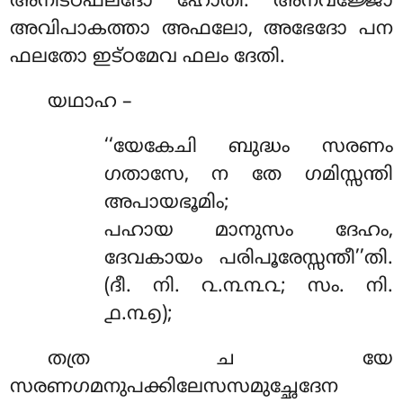
അനിട്ഠഫലദോ ഹോതി. അനവജ്ജോ
അവിപാകത്താ അഫലോ, അഭേദോ പന
ഫലതോ ഇട്ഠമേവ ഫലം ദേതി.
യഥാഹ –
‘‘യേകേചി
ബുദ്ധം സരണം
ഗതാസേ, ന തേ ഗമിസ്സന്തി
അപായഭൂമിം;
പഹായ മാനുസം ദേഹം,
ദേവകായം പരിപൂരേസ്സന്തീ’’തി.
(ദീ. നി. ൨.൩൩൨; സം. നി.
൧.൩൭);
തത്ര
ച യേ
സരണഗമനുപക്കിലേസസമുച്ഛേദേന