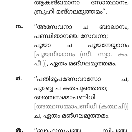
ആകങ്ഖമാനാ സോത്ഥാനം,
ബ്രൂഹി മങ്ഗലമുത്തമം’’.
.
൩
‘‘അസേവനാ ച ബാലാനം,
പണ്ഡിതാനഞ്ച സേവനാ;
പൂജാ ച പൂജനേയ്യാനം
[പൂജനീയാനം (സീ. സ്യാ. കം.
പീ.)]
, ഏതം മങ്ഗലമുത്തമം.
.
൪
‘‘പതിരൂപദേസവാസോ
ച,
പുബ്ബേ ച കതപുഞ്ഞതാ;
അത്തസമ്മാപണിധി
[അത്ഥസമ്മാപണീധീ (കത്ഥചി)]
ച, ഏതം മങ്ഗലമുത്തമം.
.
൫
‘‘ബാഹുസച്ചഞ്ച സിപ്പഞ്ച,