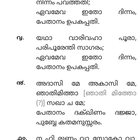
നിന്നം പവത്തതി;
ഏവമേവ ഇതോ ദിന്നം,
പേതാനം ഉപകപ്പതി.
.
൮
യഥാ വാരിവഹാ പൂരാ,
പരിപൂരേന്തി സാഗരം;
ഏവമേവ ഇതോ ദിന്നം,
പേതാനം ഉപകപ്പതി.
.
൯
അദാസി
മേ അകാസി മേ,
ഞാതിമിത്താ
[ഞാതി മിത്തോ
(?)]
സഖാ ച മേ;
പേതാനം ദക്ഖിണം ദജ്ജാ,
പുബ്ബേ കതമനുസ്സരം.
.
൧൦
ന ഹി രുണ്ണം വാ സോകോ വാ,