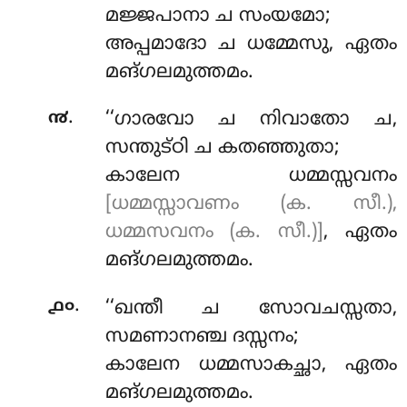
മജ്ജപാനാ ച സംയമോ;
അപ്പമാദോ ച ധമ്മേസു, ഏതം
മങ്ഗലമുത്തമം.
.
൯
‘‘ഗാരവോ
ച നിവാതോ ച,
സന്തുട്ഠി ച കതഞ്ഞുതാ;
കാലേന ധമ്മസ്സവനം
[ധമ്മസ്സാവണം (ക. സീ.),
ധമ്മസവനം (ക. സീ.)]
, ഏതം
മങ്ഗലമുത്തമം.
.
൧൦
‘‘ഖന്തീ ച സോവചസ്സതാ,
സമണാനഞ്ച ദസ്സനം;
കാലേന ധമ്മസാകച്ഛാ, ഏതം
മങ്ഗലമുത്തമം.