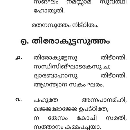
സങ്ഘം നമസ്സാമ സുവത്ഥി
ഹോതൂതി.
രതനസുത്തം നിട്ഠിതം.
൭. തിരോകുട്ടസുത്തം
.
൧
തിരോകുട്ടേസു
തിട്ഠന്തി,
സന്ധിസിങ്ഘാടകേസു ച;
ദ്വാരബാഹാസു തിട്ഠന്തി,
ആഗന്ത്വാന സകം ഘരം.
.
൨
പഹൂതേ അന്നപാനമ്ഹി,
ഖജ്ജഭോജ്ജേ ഉപട്ഠിതേ;
ന
തേസം കോചി സരതി,
സത്താനം കമ്മപച്ചയാ.