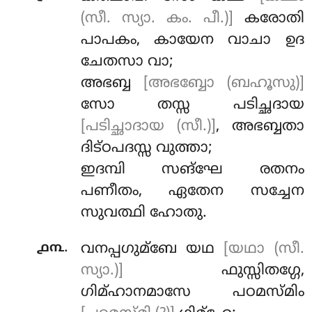
(സീ. സ്യാ. കം. പീ.)]
കരോതി
പാപകം, കായേന വാചാ ഉദ
ചേതസാ വാ;
അഭബ്ബ
[അഭബ്ബോ (ബഹൂസു)]
സോ തസ്സ പടിച്ഛദായ
[പടിച്ഛാദായ (സീ.)]
, അഭബ്ബതാ
ദിട്ഠപദസ്സ വുത്താ;
ഇദമ്പി
സങ്ഘേ രതനം
പണീതം, ഏതേന സച്ചേന
സുവത്ഥി ഹോതു.
.
൧൩
വനപ്പഗുമ്ബേ യഥ
[യഥാ (സീ.
സ്യാ.)]
ഫുസ്സിതഗ്ഗേ,
ഗിമ്ഹാനമാസേ പഠമസ്മിം