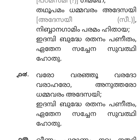
[പഠമസ്മി (?)]
ഗിമ്ഹേ;
തഥൂപമം ധമ്മവരം അദേസയി
[അദേസയീ (സീ.)]
,
നിബ്ബാനഗാമിം പരമം ഹിതായ;
ഇദമ്പി ബുദ്ധേ രതനം പണീതം,
ഏതേന സച്ചേന സുവത്ഥി
ഹോതു.
.
൧൪
വരോ വരഞ്ഞൂ വരദോ
വരാഹരോ, അനുത്തരോ
ധമ്മവരം അദേസയി;
ഇദമ്പി ബുദ്ധേ രതനം പണീതം,
ഏതേന സച്ചേന സുവത്ഥി
ഹോതു.
.
൧൫