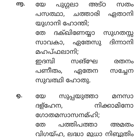
.
൬
യേ പുഗ്ഗലാ അട്ഠ സതം
പസത്ഥാ, ചത്താരി ഏതാനി
യുഗാനി ഹോന്തി;
തേ ദക്ഖിണേയ്യാ സുഗതസ്സ
സാവകാ, ഏതേസു ദിന്നാനി
മഹപ്ഫലാനി;
ഇദമ്പി സങ്ഘേ രതനം
പണീതം, ഏതേന സച്ചേന
സുവത്ഥി ഹോതു.
.
൭
യേ സുപ്പയുത്താ മനസാ
ദള്ഹേന, നിക്കാമിനോ
ഗോതമസാസനമ്ഹി;
തേ പത്തിപത്താ അമതം
വിഗയ്ഹ, ലദ്ധാ മുധാ നിബ്ബുതിം