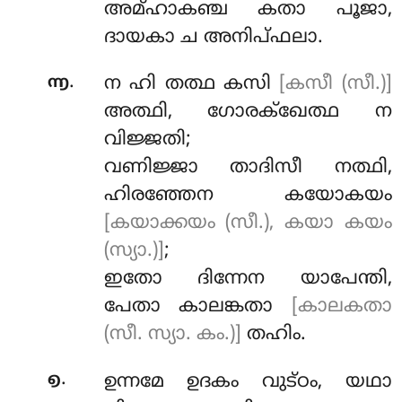
അമ്ഹാകഞ്ച കതാ പൂജാ,
ദായകാ ച അനിപ്ഫലാ.
.
൬
ന ഹി തത്ഥ കസി
[കസീ (സീ.)]
അത്ഥി, ഗോരക്ഖേത്ഥ ന
വിജ്ജതി;
വണിജ്ജാ താദിസീ നത്ഥി,
ഹിരഞ്ഞേന കയോകയം
[കയാക്കയം (സീ.), കയാ കയം
(സ്യാ.)]
;
ഇതോ ദിന്നേന യാപേന്തി,
പേതാ കാലങ്കതാ
[കാലകതാ
(സീ. സ്യാ. കം.)]
തഹിം.
.
൭
ഉന്നമേ ഉദകം വുട്ഠം, യഥാ