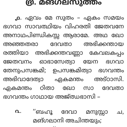
൫. മങ്ഗലസുത്തം
. ഏവം
മേ സുതം – ഏകം സമയം
൧
ഭഗവാ സാവത്ഥിയം വിഹരതി ജേതവനേ
അനാഥപിണ്ഡികസ്സ ആരാമേ. അഥ ഖോ
അഞ്ഞതരാ ദേവതാ അഭിക്കന്തായ
രത്തിയാ അഭിക്കന്തവണ്ണാ കേവലകപ്പം
ജേതവനം ഓഭാസേത്വാ യേന ഭഗവാ
തേനുപസങ്കമി; ഉപസങ്കമിത്വാ ഭഗവന്തം
അഭിവാദേത്വാ ഏകമന്തം അട്ഠാസി.
ഏകമന്തം ഠിതാ ഖോ സാ ദേവതാ
ഭഗവന്തം ഗാഥായ അജ്ഝഭാസി –
.
൨
‘‘ബഹൂ
ദേവാ മനുസ്സാ ച,
മങ്ഗലാനി അചിന്തയും;