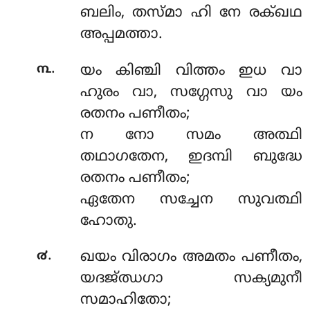
ബലിം, തസ്മാ ഹി നേ രക്ഖഥ
അപ്പമത്താ.
.
൩
യം കിഞ്ചി വിത്തം ഇധ വാ
ഹുരം വാ, സഗ്ഗേസു
വാ യം
രതനം പണീതം;
ന നോ സമം അത്ഥി
തഥാഗതേന, ഇദമ്പി ബുദ്ധേ
രതനം പണീതം;
ഏതേന സച്ചേന സുവത്ഥി
ഹോതു.
.
൪
ഖയം
വിരാഗം അമതം പണീതം,
യദജ്ഝഗാ സക്യമുനീ
സമാഹിതോ;