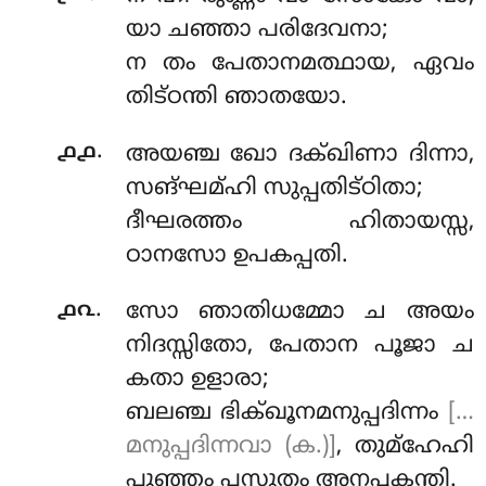
യാ ചഞ്ഞാ പരിദേവനാ;
ന തം പേതാനമത്ഥായ, ഏവം
തിട്ഠന്തി ഞാതയോ.
.
൧൧
അയഞ്ച ഖോ ദക്ഖിണാ ദിന്നാ,
സങ്ഘമ്ഹി സുപ്പതിട്ഠിതാ;
ദീഘരത്തം
ഹിതായസ്സ,
ഠാനസോ ഉപകപ്പതി.
.
൧൨
സോ ഞാതിധമ്മോ ച അയം
നിദസ്സിതോ, പേതാന പൂജാ ച
കതാ ഉളാരാ;
ബലഞ്ച ഭിക്ഖൂനമനുപ്പദിന്നം
[…
മനുപ്പദിന്നവാ (ക.)]
, തുമ്ഹേഹി
പുഞ്ഞം പസുതം അനപ്പകന്തി.