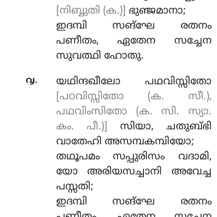
[നിബ്ബുതി (ക.)]
ഭുഞ്ജമാനാ;
ഇദമ്പി
സങ്ഘേ രതനം
പണീതം, ഏതേന സച്ചേന
സുവത്ഥി ഹോതു.
.
൮
യഥിന്ദഖീലോ പഥവിസ്സിതോ
[പഠവിസ്സിതോ (ക. സീ.),
പഥവിംസിതോ (ക. സി. സ്യാ.
കം. പീ.)]
സിയാ, ചതുബ്ഭി
വാതേഹി അസമ്പകമ്പിയോ;
തഥൂപമം സപ്പുരിസം വദാമി,
യോ
അരിയസച്ചാനി അവേച്ച
പസ്സതി;
ഇദമ്പി സങ്ഘേ രതനം
പണീതം, ഏതേന സച്ചേന