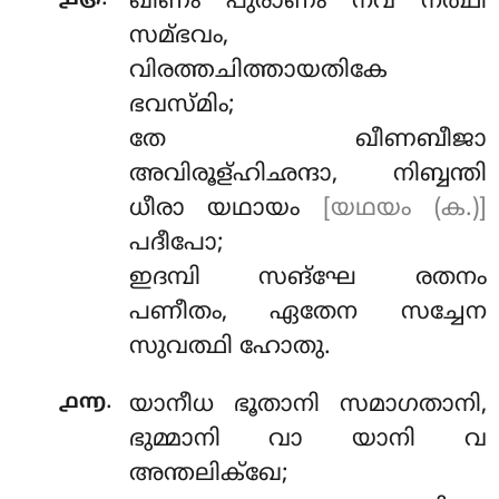
ഖീണം പുരാണം നവ നത്ഥി
സമ്ഭവം,
വിരത്തചിത്തായതികേ
ഭവസ്മിം;
തേ ഖീണബീജാ
അവിരൂള്ഹിഛന്ദാ, നിബ്ബന്തി
ധീരാ യഥായം
[യഥയം (ക.)]
പദീപോ;
ഇദമ്പി സങ്ഘേ രതനം
പണീതം, ഏതേന സച്ചേന
സുവത്ഥി ഹോതു.
.
൧൬
യാനീധ ഭൂതാനി സമാഗതാനി,
ഭുമ്മാനി
വാ യാനി വ
അന്തലിക്ഖേ;