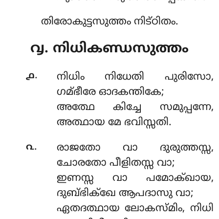
തിരോകുട്ടസുത്തം നിട്ഠിതം.
൮. നിധികണ്ഡസുത്തം
.
൧
നിധിം
നിധേതി പുരിസോ,
ഗമ്ഭീരേ ഓദകന്തികേ;
അത്ഥേ കിച്ചേ സമുപ്പന്നേ,
അത്ഥായ മേ ഭവിസ്സതി.
.
൨
രാജതോ വാ ദുരുത്തസ്സ,
ചോരതോ പീളിതസ്സ വാ;
ഇണസ്സ വാ പമോക്ഖായ,
ദുബ്ഭിക്ഖേ ആപദാസു വാ;
ഏതദത്ഥായ ലോകസ്മിം, നിധി