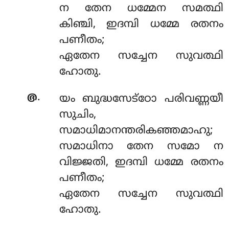
ന തേന ധമ്മേന സമത്ഥി
കിഞ്ചി, ഇദമ്പി ധമ്മേ രതനം
പണീതം;
ഏതേന സച്ചേന സുവത്ഥി
ഹോതു.
.
൫
യം
ബുദ്ധസേട്ഠോ പരിവണ്ണയീ
സുചിം,
സമാധിമാനന്തരികഞ്ഞമാഹു;
സമാധിനാ തേന സമോ ന
വിജ്ജതി, ഇദമ്പി ധമ്മേ രതനം
പണീതം;
ഏതേന സച്ചേന സുവത്ഥി
ഹോതു.