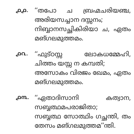
.
൧൧
‘‘തപോ ച ബ്രഹ്മചരിയഞ്ച,
അരിയസച്ചാന ദസ്സനം;
നിബ്ബാനസച്ഛികിരിയാ ച, ഏതം
മങ്ഗലമുത്തമം.
.
൧൨
‘‘ഫുട്ഠസ്സ ലോകധമ്മേഹി,
ചിത്തം യസ്സ ന കമ്പതി;
അസോകം വിരജം ഖേമം, ഏതം
മങ്ഗലമുത്തമം.
.
൧൩
‘‘ഏതാദിസാനി കത്വാന,
സബ്ബത്ഥമപരാജിതാ;
സബ്ബത്ഥ സോത്ഥിം ഗച്ഛന്തി, തം
തേസം മങ്ഗലമുത്തമ’’ന്തി.