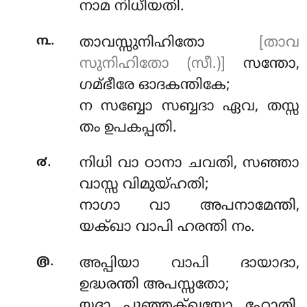
നാമ നിധീയതി.
.
൩
താവസ്സുനിഹിതോ
[താവ
സുനിഹിതോ (സീ.)]
സന്തോ,
ഗമ്ഭീരേ ഓദകന്തികേ;
ന സബ്ബോ സബ്ബദാ ഏവ, തസ്സ
തം ഉപകപ്പതി.
.
൪
നിധി വാ ഠാനാ ചവതി, സഞ്ഞാ
വാസ്സ വിമുയ്ഹതി;
നാഗാ വാ അപനാമേന്തി,
യക്ഖാ വാപി ഹരന്തി നം.
.
൫
അപ്പിയാ
വാപി ദായാദാ,
ഉദ്ധരന്തി അപസ്സതോ;
യദാ പുഞ്ഞക്ഖയോ ഹോതി,