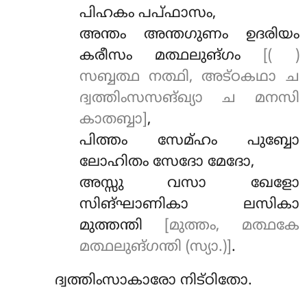
പിഹകം പപ്ഫാസം,
അന്തം അന്തഗുണം ഉദരിയം
കരീസം മത്ഥലുങ്ഗം
[( )
സബ്ബത്ഥ നത്ഥി, അട്ഠകഥാ ച
ദ്വത്തിംസസങ്ഖ്യാ ച മനസി
കാതബ്ബാ]
,
പിത്തം സേമ്ഹം പുബ്ബോ
ലോഹിതം സേദോ മേദോ,
അസ്സു വസാ ഖേളോ
സിങ്ഘാണികാ ലസികാ
മുത്തന്തി
[മുത്തം, മത്ഥകേ
മത്ഥലുങ്ഗന്തി (സ്യാ.)]
.
ദ്വത്തിംസാകാരോ നിട്ഠിതോ.