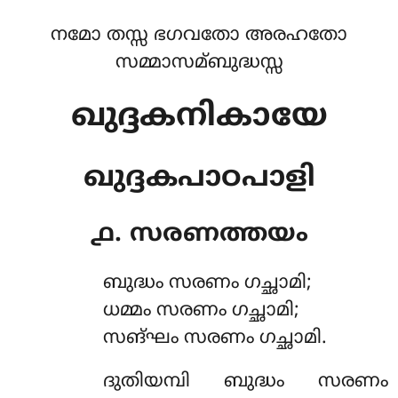
നമോ തസ്സ ഭഗവതോ അരഹതോ
സമ്മാസമ്ബുദ്ധസ്സ
ഖുദ്ദകനികായേ
ഖുദ്ദകപാഠപാളി
൧. സരണത്തയം
ബുദ്ധം
സരണം ഗച്ഛാമി;
ധമ്മം സരണം ഗച്ഛാമി;
സങ്ഘം സരണം ഗച്ഛാമി.
ദുതിയമ്പി ബുദ്ധം സരണം