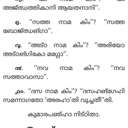
അജ്ഝത്തികാനി ആയതനാനി’’.
. ‘‘സത്ത നാമ കിം’’? ‘‘സത്ത
൭
ബോജ്ഝങ്ഗാ’’.
. ‘‘അട്ഠ നാമ കിം’’? ‘‘അരിയോ
൮
അട്ഠങ്ഗികോ മഗ്ഗോ’’.
. ‘‘നവ നാമ കിം’’? ‘‘നവ
൯
സത്താവാസാ’’.
. ‘‘ദസ നാമ കിം’’? ‘‘ദസഹങ്ഗേഹി
൧൦
സമന്നാഗതോ ‘അരഹാ’തി വുച്ചതീ’’തി.
കുമാരപഞ്ഹാ നിട്ഠിതാ.