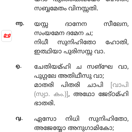
സബ്ബമേതം വിനസ്സതി.
.
൬
യസ്സ
ദാനേന സീലേന,
സംയമേന ദമേന ച;
📜
നിധീ സുനിഹിതോ ഹോതി,
ഇത്ഥിയാ പുരിസസ്സ വാ.
.
൭
ചേതിയമ്ഹി
ച സങ്ഘേ വാ,
പുഗ്ഗലേ അതിഥീസു വാ;
മാതരി പിതരി ചാപി
[വാപി
(സ്യാ. കം.)]
, അഥോ ജേട്ഠമ്ഹി
ഭാതരി.
.
൮
ഏസോ നിധി സുനിഹിതോ,
അജേയ്യോ അനുഗാമികോ;