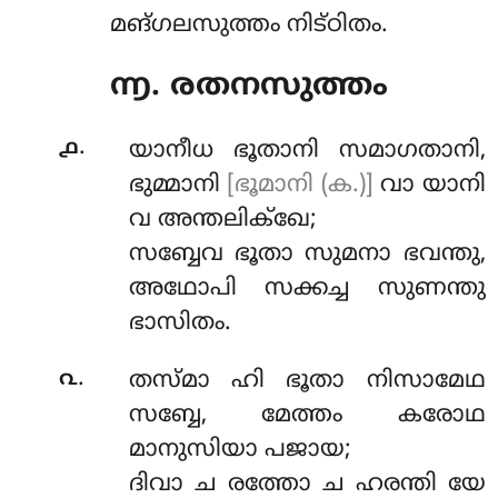
മങ്ഗലസുത്തം നിട്ഠിതം.
൬. രതനസുത്തം
.
൧
യാനീധ
ഭൂതാനി സമാഗതാനി,
ഭുമ്മാനി
[ഭൂമാനി (ക.)]
വാ യാനി
വ അന്തലിക്ഖേ;
സബ്ബേവ ഭൂതാ സുമനാ ഭവന്തു,
അഥോപി സക്കച്ച സുണന്തു
ഭാസിതം.
.
൨
തസ്മാ
ഹി ഭൂതാ നിസാമേഥ
സബ്ബേ, മേത്തം കരോഥ
മാനുസിയാ പജായ;
ദിവാ ച രത്തോ ച ഹരന്തി യേ