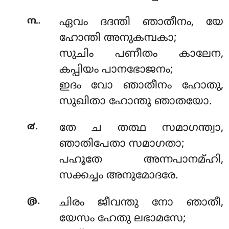
.
൩
ഏവം ദദന്തി ഞാതീനം, യേ
ഹോന്തി അനുകമ്പകാ;
സുചിം പണീതം കാലേന,
കപ്പിയം പാനഭോജനം;
ഇദം വോ ഞാതീനം ഹോതു,
സുഖിതാ ഹോന്തു ഞാതയോ.
.
൪
തേ ച തത്ഥ സമാഗന്ത്വാ,
ഞാതിപേതാ സമാഗതാ;
പഹൂതേ അന്നപാനമ്ഹി,
സക്കച്ചം അനുമോദരേ.
.
൫
ചിരം ജീവന്തു നോ ഞാതീ,
യേസം ഹേതു ലഭാമസേ;