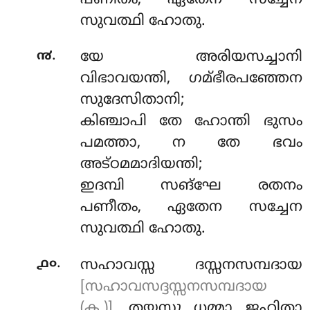
സുവത്ഥി ഹോതു.
.
൯
യേ അരിയസച്ചാനി
വിഭാവയന്തി, ഗമ്ഭീരപഞ്ഞേന
സുദേസിതാനി;
കിഞ്ചാപി തേ ഹോന്തി ഭുസം
പമത്താ, ന തേ ഭവം
അട്ഠമമാദിയന്തി;
ഇദമ്പി സങ്ഘേ രതനം
പണീതം, ഏതേന സച്ചേന
സുവത്ഥി ഹോതു.
.
൧൦
സഹാവസ്സ
ദസ്സനസമ്പദായ
[സഹാവസദ്ദസ്സനസമ്പദായ
(ക.)]
, തയസ്സു ധമ്മാ ജഹിതാ