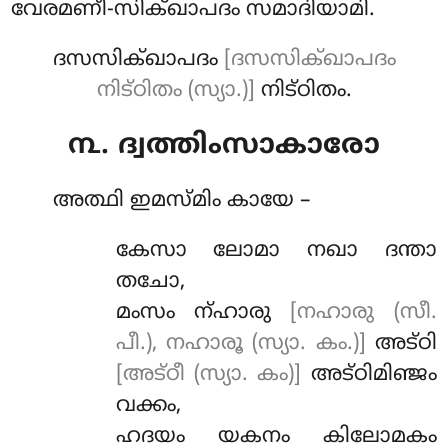
വേരമണീ-സിക്ഖാപദം സമാദിയാമി.
ദസസിക്ഖാപദം
[ദസസിക്ഖാപദം
നിട്ഠിതം (സ്യാ.)]
നിട്ഠിതം.
൩. ദ്വത്തിംസാകാരോ
അത്ഥി
ഇമസ്മിം കായേ –
കേസാ ലോമാ നഖാ ദന്താ
തചോ,
മംസം ന്ഹാരു
[നഹാരു (സീ.
പീ.), നഹാരൂ (സ്യാ. കം.)]
അട്ഠി
[അട്ഠീ (സ്യാ. കം)]
അട്ഠിമിഞ്ജം
വക്കം,
ഹദയം യകനം കിലോമകം