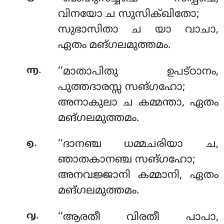
വിനയോ ച സുസിക്ഖിതോ;
സുഭാസിതാ ച യാ വാചാ,
ഏതം മങ്ഗലമുത്തമം.
.
൬
‘‘മാതാപിതു ഉപട്ഠാനം,
പുത്തദാരസ്സ സങ്ഗഹോ;
അനാകുലാ ച കമ്മന്താ, ഏതം
മങ്ഗലമുത്തമം.
.
൭
‘‘ദാനഞ്ച ധമ്മചരിയാ ച,
ഞാതകാനഞ്ച സങ്ഗഹോ;
അനവജ്ജാനി കമ്മാനി, ഏതം
മങ്ഗലമുത്തമം.
.
൮
‘‘ആരതീ വിരതീ പാപാ,