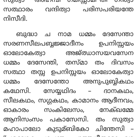
സുത്വാ ‘‘അഹമ്പി ഗമിസ്സാമീ’’തി ഗന്ത്വാ
സത്ഥാരം വന്ദിത്വാ പരിസപരിയന്തേ
നിസീദി.
ബുദ്ധാ ച നാമ ധമ്മം ദേസേന്താ
സരണസീലപബ്ബജ്ജാദീനം ഉപനിസ്സയം
ഓലോകേത്വാ അജ്ഝാസയവസേന
ധമ്മം ദേസേന്തി, തസ്മാ തം ദിവസം
സത്ഥാ തസ്സ ഉപനിസ്സയം ഓലോകേത്വാ
ധമ്മം ദേസേന്തോ അനുപുബ്ബികഥം
കഥേസി. സേയ്യഥിദം – ദാനകഥം,
സീലകഥം, സഗ്ഗകഥം, കാമാനം ആദീനവം,
ഓകാരം സംകിലേസം, നേക്ഖമ്മേ
ആനിസംസം പകാസേസി. തം സുത്വാ
മഹാപാലോ കുടുമ്ബികോ ചിന്തേസി –