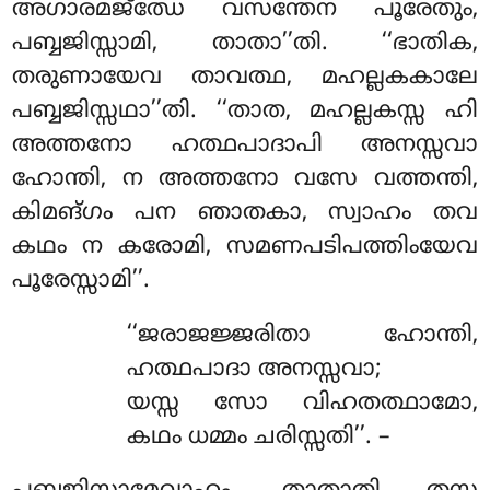
അഗാരമജ്ഝേ വസന്തേന പൂരേതും
,
പബ്ബജിസ്സാമി, താതാ’’തി. ‘‘ഭാതിക,
തരുണായേവ താവത്ഥ, മഹല്ലകകാലേ
പബ്ബജിസ്സഥാ’’തി. ‘‘താത, മഹല്ലകസ്സ ഹി
അത്തനോ ഹത്ഥപാദാപി അനസ്സവാ
ഹോന്തി, ന അത്തനോ വസേ വത്തന്തി,
കിമങ്ഗം പന ഞാതകാ, സ്വാഹം തവ
കഥം ന കരോമി, സമണപടിപത്തിംയേവ
പൂരേസ്സാമി’’.
‘‘ജരാജജ്ജരിതാ ഹോന്തി,
ഹത്ഥപാദാ അനസ്സവാ;
യസ്സ സോ വിഹതത്ഥാമോ,
കഥം ധമ്മം ചരിസ്സതി’’. –