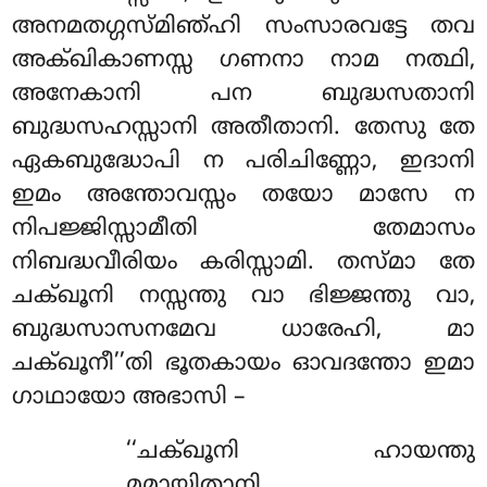
അനമതഗ്ഗസ്മിഞ്ഹി സംസാരവട്ടേ തവ
അക്ഖികാണസ്സ ഗണനാ നാമ നത്ഥി,
അനേകാനി പന ബുദ്ധസതാനി
ബുദ്ധസഹസ്സാനി അതീതാനി. തേസു തേ
ഏകബുദ്ധോപി ന പരിചിണ്ണോ, ഇദാനി
ഇമം അന്തോവസ്സം തയോ മാസേ ന
നിപജ്ജിസ്സാമീതി തേമാസം
നിബദ്ധവീരിയം കരിസ്സാമി. തസ്മാ തേ
ചക്ഖൂനി നസ്സന്തു വാ ഭിജ്ജന്തു വാ,
ബുദ്ധസാസനമേവ ധാരേഹി, മാ
ചക്ഖൂനീ’’തി ഭൂതകായം ഓവദന്തോ ഇമാ
ഗാഥായോ അഭാസി –
‘‘ചക്ഖൂനി ഹായന്തു
മമായിതാനി,