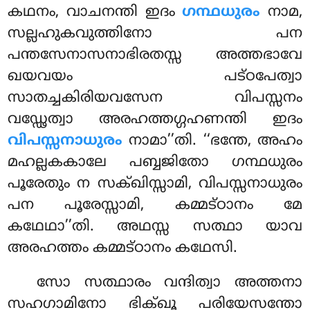
കഥനം, വാചനന്തി
ഇദം
ഗന്ഥധുരം
നാമ,
സല്ലഹുകവുത്തിനോ പന
പന്തസേനാസനാഭിരതസ്സ അത്തഭാവേ
ഖയവയം പട്ഠപേത്വാ
സാതച്ചകിരിയവസേന വിപസ്സനം
വഡ്ഢേത്വാ അരഹത്തഗ്ഗഹണന്തി ഇദം
വിപസ്സനാധുരം
നാമാ’’തി. ‘‘ഭന്തേ, അഹം
മഹല്ലകകാലേ പബ്ബജിതോ ഗന്ഥധുരം
പൂരേതും ന സക്ഖിസ്സാമി, വിപസ്സനാധുരം
പന പൂരേസ്സാമി, കമ്മട്ഠാനം മേ
കഥേഥാ’’തി. അഥസ്സ സത്ഥാ യാവ
അരഹത്തം കമ്മട്ഠാനം കഥേസി.
സോ സത്ഥാരം വന്ദിത്വാ അത്തനാ
സഹഗാമിനോ ഭിക്ഖൂ പരിയേസന്തോ