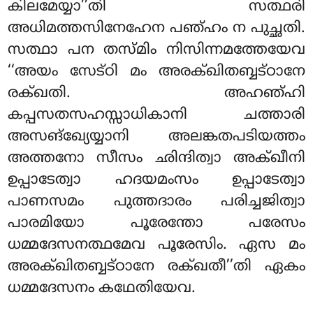
കിലമേയ്യാ’’തി സത്ഥരി
അധിമത്തസിനേഹേന പഞ്ഹം ന പുച്ഛതി.
സത്ഥാ പന തസ്മിം നിസിന്നമത്തേയേവ
‘‘അയം സേട്ഠി മം അരക്ഖിതബ്ബട്ഠാനേ
രക്ഖതി. അഹഞ്ഹി
കപ്പസതസഹസ്സാധികാനി ചത്താരി
അസങ്ഖ്യേയ്യാനി അലങ്കതപടിയത്തം
അത്തനോ സീസം ഛിന്ദിത്വാ അക്ഖീനി
ഉപ്പാടേത്വാ ഹദയമംസം ഉപ്പാടേത്വാ
പാണസമം പുത്തദാരം പരിച്ചജിത്വാ
പാരമിയോ പൂരേന്തോ പരേസം
ധമ്മദേസനത്ഥമേവ പൂരേസിം. ഏസ മം
അരക്ഖിതബ്ബട്ഠാനേ രക്ഖതീ’’തി ഏകം
ധമ്മദേസനം കഥേതിയേവ.