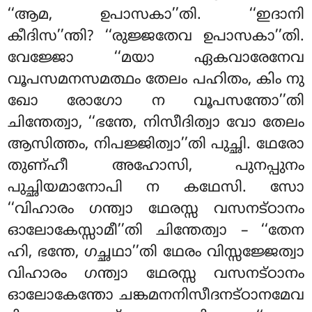
‘‘ആമ, ഉപാസകാ’’തി. ‘‘ഇദാനി
കീദിസ’’ന്തി? ‘‘രുജ്ജതേവ ഉപാസകാ’’തി.
വേജ്ജോ ‘‘മയാ ഏകവാരേനേവ
വൂപസമനസമത്ഥം തേലം പഹിതം, കിം നു
ഖോ രോഗോ ന വൂപസന്തോ’’തി
ചിന്തേത്വാ, ‘‘ഭന്തേ, നിസീദിത്വാ വോ തേലം
ആസിത്തം, നിപജ്ജിത്വാ’’തി പുച്ഛി. ഥേരോ
തുണ്ഹീ അഹോസി, പുനപ്പുനം
പുച്ഛിയമാനോപി ന കഥേസി. സോ
‘‘വിഹാരം ഗന്ത്വാ ഥേരസ്സ
വസനട്ഠാനം
ഓലോകേസ്സാമീ’’തി ചിന്തേത്വാ – ‘‘തേന
ഹി, ഭന്തേ, ഗച്ഛഥാ’’തി ഥേരം വിസ്സജ്ജേത്വാ
വിഹാരം ഗന്ത്വാ ഥേരസ്സ വസനട്ഠാനം
ഓലോകേന്തോ ചങ്കമനനിസീദനട്ഠാനമേവ