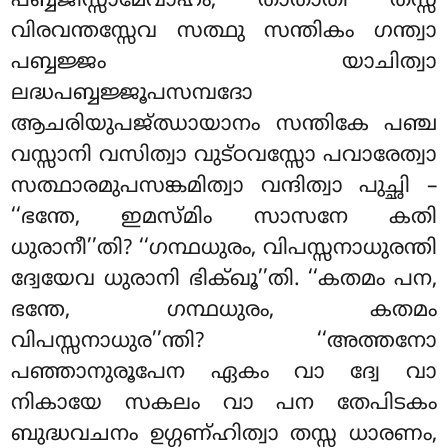
പബ്ബജിസ്സാമേവാഹം, താതാതി തസ്സ
വിരവന്തസ്സേവ സത്ഥു സന്തികം ഗന്ത്വാ
പബ്ബജ്ജം യാചിത്വാ
ലദ്ധപബ്ബജ്ജൂപസമ്പദോ
ആചരിയുപജ്ഝായാനം സന്തികേ പഞ്ച
വസ്സാനി വസിത്വാ വുട്ഠവസ്സോ പവാരേത്വാ
സത്ഥാരമുപസങ്കമിത്വാ വന്ദിത്വാ പുച്ഛി –
‘‘ഭന്തേ, ഇമസ്മിം സാസനേ കതി
ധുരാനീ’’തി? ‘‘ഗന്ഥധുരം, വിപസ്സനാധുരന്തി
ദ്വേയേവ ധുരാനി ഭിക്ഖൂ’’തി. ‘‘കതമം പന,
ഭന്തേ, ഗന്ഥധുരം, കതമം
വിപസ്സനാധുര’’ന്തി? ‘‘അത്തനോ
പഞ്ഞാനുരൂപേന ഏകം വാ ദ്വേ വാ
നികായേ സകലം വാ പന തേപിടകം
ബുദ്ധവചനം ഉഗ്ഗണ്ഹിത്വാ തസ്സ ധാരണം,