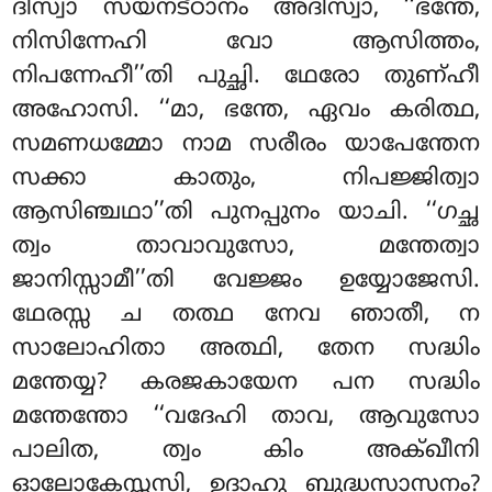
ദിസ്വാ സയനട്ഠാനം അദിസ്വാ, ‘‘ഭന്തേ,
നിസിന്നേഹി വോ ആസിത്തം,
നിപന്നേഹീ’’തി പുച്ഛി. ഥേരോ തുണ്ഹീ
അഹോസി. ‘‘മാ, ഭന്തേ, ഏവം കരിത്ഥ,
സമണധമ്മോ നാമ സരീരം യാപേന്തേന
സക്കാ കാതും, നിപജ്ജിത്വാ
ആസിഞ്ചഥാ’’തി പുനപ്പുനം യാചി. ‘‘ഗച്ഛ
ത്വം താവാവുസോ, മന്തേത്വാ
ജാനിസ്സാമീ’’തി വേജ്ജം ഉയ്യോജേസി.
ഥേരസ്സ ച തത്ഥ നേവ ഞാതീ, ന
സാലോഹിതാ അത്ഥി, തേന സദ്ധിം
മന്തേയ്യ? കരജകായേന പന സദ്ധിം
മന്തേന്തോ
‘‘വദേഹി താവ, ആവുസോ
പാലിത, ത്വം കിം അക്ഖീനി
ഓലോകേസ്സസി, ഉദാഹു ബുദ്ധസാസനം?