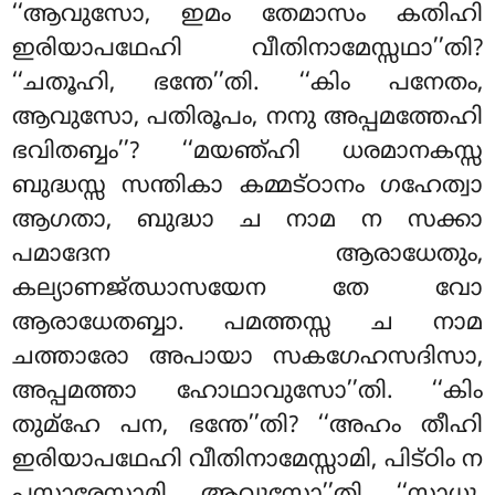
‘‘ആവുസോ
, ഇമം തേമാസം കതിഹി
ഇരിയാപഥേഹി വീതിനാമേസ്സഥാ’’തി?
‘‘ചതൂഹി, ഭന്തേ’’തി. ‘‘കിം പനേതം,
ആവുസോ, പതിരൂപം, നനു അപ്പമത്തേഹി
ഭവിതബ്ബം’’? ‘‘മയഞ്ഹി ധരമാനകസ്സ
ബുദ്ധസ്സ സന്തികാ കമ്മട്ഠാനം ഗഹേത്വാ
ആഗതാ, ബുദ്ധാ ച നാമ ന സക്കാ
പമാദേന ആരാധേതും,
കല്യാണജ്ഝാസയേന തേ വോ
ആരാധേതബ്ബാ. പമത്തസ്സ ച നാമ
ചത്താരോ അപായാ സകഗേഹസദിസാ,
അപ്പമത്താ ഹോഥാവുസോ’’തി. ‘‘കിം
തുമ്ഹേ പന, ഭന്തേ’’തി? ‘‘അഹം തീഹി
ഇരിയാപഥേഹി വീതിനാമേസ്സാമി, പിട്ഠിം ന