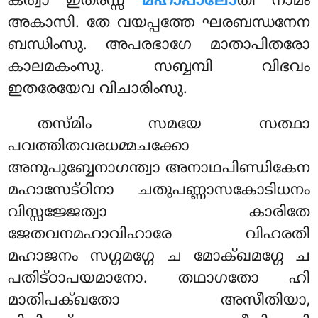
കത്വാ ഇതരസ്സ
മഹാപാലോ
തി നാമം
അകാസി. തേ വയപ്പത്തേ ഘരബന്ധനേന
ബന്ധിംസു. അപരഭാഗേ മാതാപിതരോ
കാലമകംസു. സബ്ബമ്പി വിഭവം
ഇതരേയേവ വിചാരിംസു.
തസ്മിം സമയേ സത്ഥാ
പവത്തിതവരധമ്മചക്കോ
അനുപുബ്ബേനാഗന്ത്വാ അനാഥപിണ്ഡികേന
മഹാസേട്ഠിനാ ചതുപണ്ണാസകോടിധനം
വിസ്സജ്ജേത്വാ കാരിതേ
ജേതവനമഹാവിഹാരേ വിഹരതി
മഹാജനം സഗ്ഗമഗ്ഗേ ച മോക്ഖമഗ്ഗേ ച
പതിട്ഠാപയമാനോ. തഥാഗതോ ഹി
മാതിപക്ഖതോ അസീതിയാ,