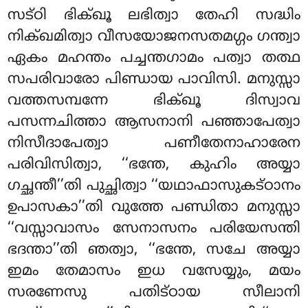
സട്ഠി ഭിക്ഖൂ ലഭിത്വാ തേഹി
സദ്ധിം
നിക്ഖമിത്വാ വീസയോജനസതമഗ്ഗം ഗന്ത്വാ
ഏകം മഹന്തം പച്ചന്തഗാമം പത്വാ തത്ഥ
സപരിവാരോ പിണ്ഡായ പാവിസി. മനുസ്സാ
വത്തസമ്പന്നേ ഭിക്ഖൂ ദിസ്വാവ
പസന്നചിത്താ ആസനാനി പഞ്ഞാപേത്വാ
നിസീദാപേത്വാ പണീതേനാഹാരേന
പരിവിസിത്വാ, ‘‘ഭന്തേ, കുഹിം അയ്യാ
ഗച്ഛന്തീ’’തി പുച്ഛിത്വാ ‘‘യഥാഫാസുകട്ഠാനം
ഉപാസകാ’’തി വുത്തേ പണ്ഡിതാ മനുസ്സാ
‘‘വസ്സാവാസം സേനാസനം പരിയേസന്തി
ഭദന്താ’’തി ഞത്വാ, ‘‘ഭന്തേ, സചേ അയ്യാ
ഇമം തേമാസം ഇധ വസേയ്യും, മയം
സരണേസു പതിട്ഠായ സീലാനി