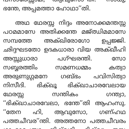
പസാരേസ്സാമി, ആവുസോ’’തി. ‘‘സാധു,
ഭന്തേ, അപ്പമത്താ ഹോഥാ’’തി.
അഥ ഥേരസ്സ നിദ്ദം അനോക്കമന്തസ്സ
പഠമമാസേ അതിക്കന്തേ മജ്ഝിമമാസേ
സമ്പത്തേ അക്ഖിരോഗോ ഉപ്പജ്ജി.
ഛിദ്ദഘടതോ ഉദകധാരാ വിയ അക്ഖീഹി
അസ്സുധാരാ പഗ്ഘരന്തി. സോ
സബ്ബരത്തിം സമണധമ്മം കത്വാ
അരുണുഗ്ഗമനേ ഗബ്ഭം പവിസിത്വാ
നിസീദി. ഭിക്ഖൂ ഭിക്ഖാചാരവേലായ
ഥേരസ്സ സന്തികം ഗന്ത്വാ,
‘‘ഭിക്ഖാചാരവേലാ, ഭന്തേ’’തി ആഹംസു.
‘‘തേന ഹി, ആവുസോ, ഗണ്ഹഥ
പത്തചീവര’’ന്തി. അത്തനോ പത്തചീവരം