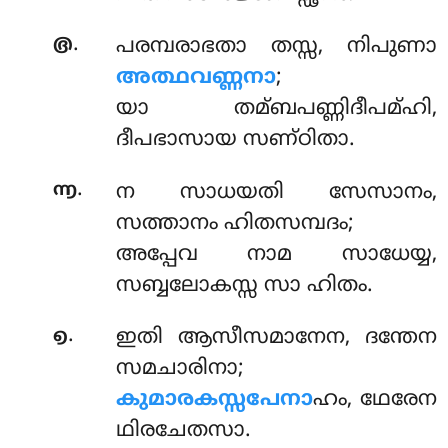
.
൫
പരമ്പരാഭതാ തസ്സ, നിപുണാ
അത്ഥവണ്ണനാ
;
യാ തമ്ബപണ്ണിദീപമ്ഹി,
ദീപഭാസായ സണ്ഠിതാ.
.
൬
ന സാധയതി സേസാനം,
സത്താനം ഹിതസമ്പദം;
അപ്പേവ നാമ സാധേയ്യ,
സബ്ബലോകസ്സ സാ ഹിതം.
.
൭
ഇതി ആസീസമാനേന, ദന്തേന
സമചാരിനാ;
കുമാരകസ്സപേനാ
ഹം, ഥേരേന
ഥിരചേതസാ.