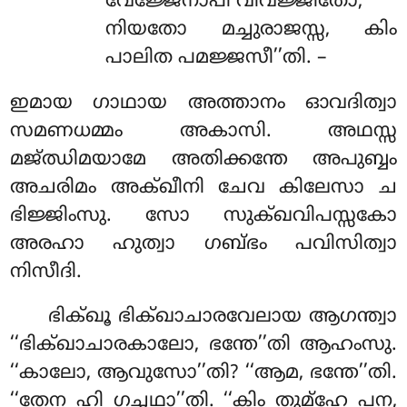
വേജ്ജേനാപി വിവജ്ജിതോ;
നിയതോ മച്ചുരാജസ്സ, കിം
പാലിത പമജ്ജസീ’’തി. –
ഇമായ ഗാഥായ അത്താനം ഓവദിത്വാ
സമണധമ്മം അകാസി. അഥസ്സ
മജ്ഝിമയാമേ അതിക്കന്തേ അപുബ്ബം
അചരിമം അക്ഖീനി ചേവ കിലേസാ ച
ഭിജ്ജിംസു. സോ സുക്ഖവിപസ്സകോ
അരഹാ ഹുത്വാ ഗബ്ഭം പവിസിത്വാ
നിസീദി.
ഭിക്ഖൂ ഭിക്ഖാചാരവേലായ ആഗന്ത്വാ
‘‘ഭിക്ഖാചാരകാലോ, ഭന്തേ’’തി ആഹംസു.
‘‘കാലോ, ആവുസോ’’തി? ‘‘ആമ, ഭന്തേ’’തി.
‘‘തേന ഹി ഗച്ഛഥാ’’തി. ‘‘കിം തുമ്ഹേ പന,