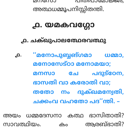
മനസോ പീതിപാമോജ്ജം,
അത്ഥധമ്മൂപനിസ്സിതന്തി.
൧. യമകവഗ്ഗോ
൧. ചക്ഖുപാലത്ഥേരവത്ഥു
.
൧
‘‘മനോപുബ്ബങ്ഗമാ
ധമ്മാ,
മനോസേട്ഠാ മനോമയാ;
മനസാ ചേ പദുട്ഠേന,
ഭാസതി വാ കരോതി വാ;
തതോ നം ദുക്ഖമന്വേതി,
ചക്കംവ വഹതോ പദ’’ന്തി. –
അയം ധമ്മദേസനാ കത്ഥ ഭാസിതാതി?
സാവത്ഥിയം. കം ആരബ്ഭാതി?