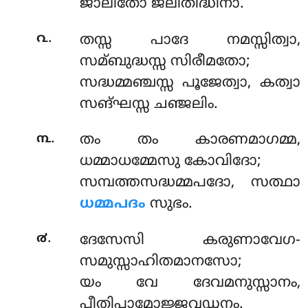
ജാലിതോ ജലിതിദ്ധിനാ.
.
൨
തസ്സ പാദേ നമസ്സിത്വാ,
സമ്ബുദ്ധസ്സ സിരീമതോ;
സദ്ധമ്മഞ്ചസ്സ പൂജേത്വാ, കത്വാ
സങ്ഘസ്സ ചഞ്ജലിം.
.
൩
തം തം കാരണമാഗമ്മ,
ധമ്മാധമ്മേസു കോവിദോ;
സമ്പത്തസദ്ധമ്മപദോ, സത്ഥാ
ധമ്മപദം
സുഭം.
.
൪
ദേസേസി
കരുണാവേഗ-
സമുസ്സാഹിതമാനസോ;
യം വേ ദേവമനുസ്സാനം,
പീതിപാമോജ്ജവഡ്ഢനം.