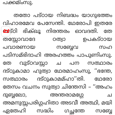
പക്കമിംസു.
തതോ പട്ഠായ നിബദ്ധം യാഗുഭത്തം
വിഹാരമേവ പേസേന്തി. ഥേരോപി ഇതരേ
📜
സട്ഠി ഭിക്ഖൂ നിരന്തരം ഓവദതി. തേ
തസ്സോവാദേ ഠത്വാ ഉപകട്ഠായ
പവാരണായ സബ്ബേവ സഹ
പടിസമ്ഭിദാഹി അരഹത്തം പാപുണിംസു
.
തേ വുട്ഠവസ്സാ ച പന സത്ഥാരം
ദട്ഠുകാമാ ഹുത്വാ ഥേരമാഹംസു, ‘‘ഭന്തേ,
സത്ഥാരം ദട്ഠുകാമമ്ഹാ’’തി
. ഥേരോ
തേസം വചനം സുത്വാ ചിന്തേസി – ‘‘അഹം
ദുബ്ബലോ, അന്തരാമഗ്ഗേ ച
അമനുസ്സപരിഗ്ഗഹിതാ അടവീ അത്ഥി, മയി
ഏതേഹി സദ്ധിം ഗച്ഛന്തേ സബ്ബേ