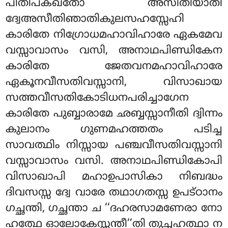
പിതിപക്ഖതോ
അസീതിയാതി
ദ്വേഅസീതിഞാതികുലസഹസ്സേഹി
കാരിതേ നിഗ്രോധമഹാവിഹാരേ ഏകമേവ
വസ്സാവാസം വസി, അനാഥപിണ്ഡികേന
കാരിതേ ജേതവനമഹാവിഹാരേ
ഏകൂനവീസതിവസ്സാനി, വിസാഖായ
സത്തവീസതികോടിധനപരിച്ചാഗേന
കാരിതേ പുബ്ബാരാമേ ഛബ്ബസ്സാനീതി ദ്വിന്നം
കുലാനം ഗുണമഹത്തതം പടിച്ച
സാവത്ഥിം നിസ്സായ പഞ്ചവീസതിവസ്സാനി
വസ്സാവാസം വസി. അനാഥപിണ്ഡികോപി
വിസാഖാപി മഹാഉപാസികാ നിബദ്ധം
ദിവസസ്സ ദ്വേ വാരേ തഥാഗതസ്സ ഉപട്ഠാനം
ഗച്ഛന്തി, ഗച്ഛന്താ ച ‘‘ദഹരസാമണേരാ നോ
ഹത്ഥേ ഓലോകേസ്സന്തീ’’തി തുച്ഛഹത്ഥാ ന