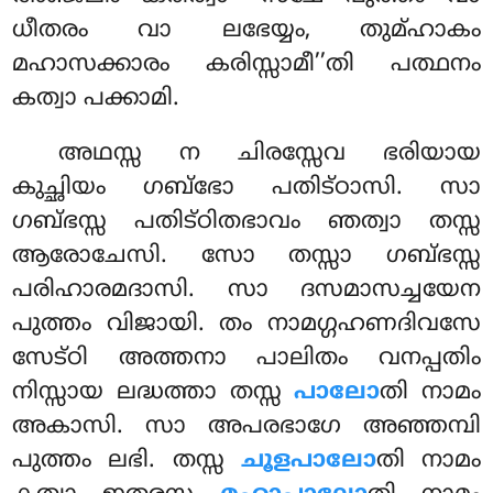
ധീതരം വാ ലഭേയ്യം, തുമ്ഹാകം
മഹാസക്കാരം കരിസ്സാമീ’’തി പത്ഥനം
കത്വാ പക്കാമി.
അഥസ്സ ന ചിരസ്സേവ ഭരിയായ
കുച്ഛിയം ഗബ്ഭോ പതിട്ഠാസി. സാ
ഗബ്ഭസ്സ പതിട്ഠിതഭാവം ഞത്വാ തസ്സ
ആരോചേസി. സോ തസ്സാ ഗബ്ഭസ്സ
പരിഹാരമദാസി. സാ ദസമാസച്ചയേന
പുത്തം വിജായി. തം നാമഗ്ഗഹണദിവസേ
സേട്ഠി അത്തനാ പാലിതം വനപ്പതിം
നിസ്സായ ലദ്ധത്താ തസ്സ
പാലോ
തി നാമം
അകാസി. സാ അപരഭാഗേ അഞ്ഞമ്പി
പുത്തം ലഭി. തസ്സ
ചൂളപാലോ
തി നാമം