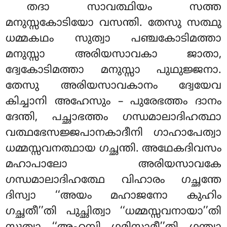
തദാ
സാവത്ഥിയം സത്ത
മനുസ്സകോടിയോ വസന്തി. തേസു സത്ഥു
ധമ്മകഥം സുത്വാ പഞ്ചകോടിമത്താ
മനുസ്സാ അരിയസാവകാ ജാതാ,
ദ്വേകോടിമത്താ മനുസ്സാ പുഥുജ്ജനാ.
തേസു അരിയസാവകാനം ദ്വേയേവ
കിച്ചാനി അഹേസും – പുരേഭത്തം ദാനം
ദേന്തി, പച്ഛാഭത്തം ഗന്ധമാലാദിഹത്ഥാ
വത്ഥഭേസജ്ജപാനകാദീനി ഗാഹാപേത്വാ
ധമ്മസ്സവനത്ഥായ ഗച്ഛന്തി. അഥേകദിവസം
മഹാപാലോ അരിയസാവകേ
ഗന്ധമാലാദിഹത്ഥേ
വിഹാരം ഗച്ഛന്തേ
ദിസ്വാ ‘‘അയം മഹാജനോ കുഹിം
ഗച്ഛതീ’’തി പുച്ഛിത്വാ ‘‘ധമ്മസ്സവനായാ’’തി