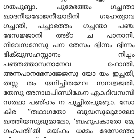
ഗതപുബ്ബാ. പുരേഭത്തം ഗച്ഛന്താ
ഖാദനീയഭോജനീയാദീനി
ഗഹേത്വാവ
ഗച്ഛന്തി, പച്ഛാഭത്തം ഗച്ഛന്താ പഞ്ച
ഭേസജ്ജാനി അട്ഠ ച പാനാനി.
നിവേസനേസു പന തേസം ദ്വിന്നം ദ്വിന്നം
ഭിക്ഖുസഹസ്സാനം നിച്ചം
പഞ്ഞത്താസനാനേവ ഹോന്തി.
അന്നപാനഭേസജ്ജേസു യോ യം ഇച്ഛതി,
തസ്സ തം യഥിച്ഛിതമേവ സമ്പജ്ജതി.
തേസു അനാഥപിണ്ഡികേന ഏകദിവസമ്പി
സത്ഥാ പഞ്ഹം ന പുച്ഛിതപുബ്ബോ. സോ
കിര ‘‘തഥാഗതോ ബുദ്ധസുഖുമാലോ
ഖത്തിയസുഖുമാലോ, ‘ബഹൂപകാരോ മേ,
ഗഹപതീ’തി മയ്ഹം ധമ്മം ദേസേന്തോ