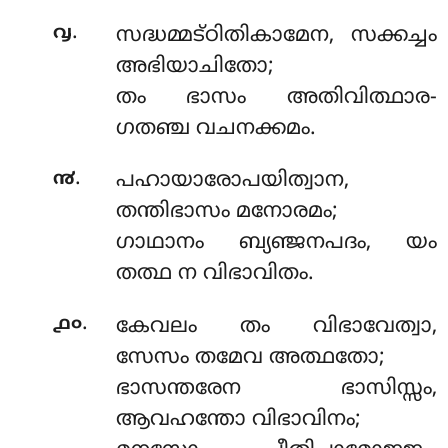
.
൮
സദ്ധമ്മട്ഠിതികാമേന
, സക്കച്ചം
അഭിയാചിതോ;
തം ഭാസം അതിവിത്ഥാര-
ഗതഞ്ച വചനക്കമം.
.
൯
പഹായാരോപയിത്വാന
,
തന്തിഭാസം മനോരമം;
ഗാഥാനം ബ്യഞ്ജനപദം, യം
തത്ഥ ന വിഭാവിതം.
.
൧൦
കേവലം തം വിഭാവേത്വാ,
സേസം തമേവ അത്ഥതോ;
ഭാസന്തരേന ഭാസിസ്സം,
ആവഹന്തോ വിഭാവിനം;