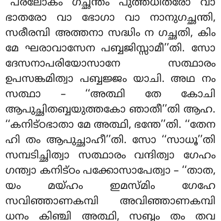
‘‘പരലോകം ഗച്ഛന്തം പുത്തധീതരോ വാ
ഭാതരോ വാ ഭോഗാ വാ നാനുഗച്ഛന്തി,
സരീരമ്പി അത്തനാ
സദ്ധിം ന ഗച്ഛതി, കിം
മേ ഘരാവാസേന പബ്ബജിസ്സാമീ’’തി. സോ
ദേസനാപരിയോസാനേ സത്ഥാരം
ഉപസങ്കമിത്വാ പബ്ബജ്ജം യാചി. അഥ നം
സത്ഥാ – ‘‘അത്ഥി തേ കോചി
ആപുച്ഛിതബ്ബയുത്തകോ ഞാതീ’’തി ആഹ.
‘‘കനിട്ഠഭാതാ മേ അത്ഥി, ഭന്തേ’’തി. ‘‘തേന
ഹി തം ആപുച്ഛാഹീ’’തി. സോ ‘‘സാധൂ’’തി
സമ്പടിച്ഛിത്വാ സത്ഥാരം വന്ദിത്വാ ഗേഹം
ഗന്ത്വാ കനിട്ഠം പക്കോസാപേത്വാ – ‘‘താത,
യം മയ്ഹം ഇമസ്മിം ഗേഹേ
സവിഞ്ഞാണകമ്പി അവിഞ്ഞാണകമ്പി
ധനം കിഞ്ചി അത്ഥി, സബ്ബം തം തവ