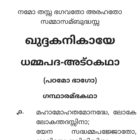
നമോ തസ്സ ഭഗവതോ അരഹതോ
സമ്മാസമ്ബുദ്ധസ്സ
ഖുദ്ദകനികായേ
ധമ്മപദ-അട്ഠകഥാ
(പഠമോ ഭാഗോ)
ഗന്ഥാരമ്ഭകഥാ
.
൧
മഹാമോഹതമോനദ്ധേ
, ലോകേ
ലോകന്തദസ്സിനാ;
യേന സദ്ധമ്മപജ്ജോതോ,