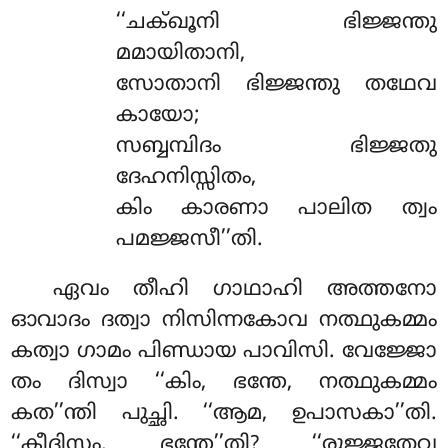
‘‘ചക്ഖൂനി ഭിജ്ജന്തു
മമായിതാനി,
സോതാനി ഭിജ്ജന്തു തഥേവ
കായോ;
സബ്ബമ്പിദം
ഭിജ്ജതു
ദേഹനിസ്സിതം,
കിം കാരണാ പാലിത ത്വം
പമജ്ജസീ’’തി.
ഏവം
തീഹി ഗാഥാഹി അത്തനോ
ഓവാദം ദത്വാ നിസിന്നകോവ നത്ഥുകമ്മം
കത്വാ ഗാമം പിണ്ഡായ പാവിസി. വേജ്ജോ
തം ദിസ്വാ ‘‘കിം, ഭന്തേ, നത്ഥുകമ്മം
കത’’ന്തി പുച്ഛി. ‘‘ആമ, ഉപാസകാ’’തി.
‘‘കീദിസം, ഭന്തേ’’തി? ‘‘രുജ്ജതേവ