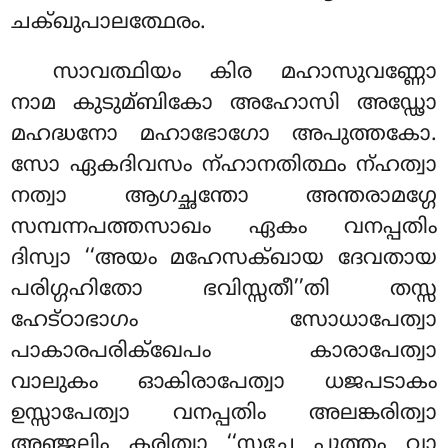
ചക്ഖുപാലത്ഥേരം.
സാവത്ഥിയം കിര മഹാസുവണ്ണോ
നാമ കുടുമ്ബികോ അഹോസി അഡ്ഢോ
മഹദ്ധനോ മഹാഭോഗോ അപുത്തകോ.
സോ ഏകദിവസം ന്ഹാനതിത്ഥം ന്ഹത്വാ
നത്വാ ആഗച്ഛന്തോ അന്തരാമഗ്ഗേ
സമ്പന്നപത്തസാഖം ഏകം വനപ്പതിം
ദിസ്വാ ‘‘അയം മഹേസക്ഖായ ദേവതായ
പരിഗ്ഗഹിതോ ഭവിസ്സതീ’’തി തസ്സ
ഹേട്ഠാഭാഗം സോധാപേത്വാ
പാകാരപരിക്ഖേപം കാരാപേത്വാ
വാലുകം ഓകിരാപേത്വാ ധജപടാകം
ഉസ്സാപേത്വാ വനപ്പതിം അലങ്കരിത്വാ
അഞ്ജലിം കരിത്വാ ‘‘സചേ പുത്തം വാ