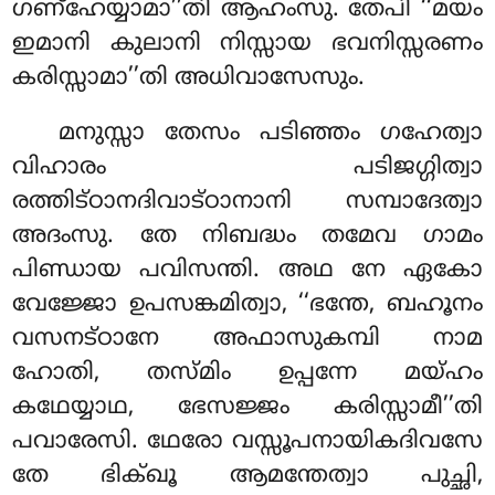
ഗണ്ഹേയ്യാമാ’’തി ആഹംസു. തേപി ‘‘മയം
ഇമാനി കുലാനി നിസ്സായ ഭവനിസ്സരണം
കരിസ്സാമാ’’തി അധിവാസേസും.
മനുസ്സാ
തേസം പടിഞ്ഞം ഗഹേത്വാ
വിഹാരം പടിജഗ്ഗിത്വാ
രത്തിട്ഠാനദിവാട്ഠാനാനി സമ്പാദേത്വാ
അദംസു. തേ നിബദ്ധം തമേവ ഗാമം
പിണ്ഡായ പവിസന്തി. അഥ നേ ഏകോ
വേജ്ജോ ഉപസങ്കമിത്വാ, ‘‘ഭന്തേ, ബഹൂനം
വസനട്ഠാനേ അഫാസുകമ്പി നാമ
ഹോതി, തസ്മിം ഉപ്പന്നേ മയ്ഹം
കഥേയ്യാഥ, ഭേസജ്ജം കരിസ്സാമീ’’തി
പവാരേസി. ഥേരോ വസ്സൂപനായികദിവസേ
തേ ഭിക്ഖൂ ആമന്തേത്വാ പുച്ഛി,