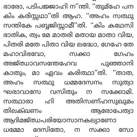
ഭാരോ, പടിപജ്ജാഹി ന’’ന്തി. ‘‘തുമ്ഹേ പന
കിം കരിസ്സഥാ’’തി ആഹ. ‘‘അഹം സത്ഥു
സന്തികേ പബ്ബജിസ്സാമീ’’തി. ‘‘കിം കഥേസി
ഭാതിക, ത്വം മേ മാതരി മതായ മാതാ വിയ,
പിതരി മതേ പിതാ വിയ ലദ്ധോ, ഗേഹേ തേ
മഹാവിഭവോ, സക്കാ ഗേഹം
അജ്ഝാവസന്തേഹേവ പുഞ്ഞാനി
കാതും
, മാ ഏവം കരിത്ഥാ’’തി. ‘‘താത,
അഹം സത്ഥു ധമ്മദേസനം സുത്വാ
ഘരാവാസേ വസിതും ന സക്കോമി.
സത്ഥാരാ ഹി അതിസണ്ഹസുഖുമം
തിലക്ഖണം ആരോപേത്വാ
ആദിമജ്ഝപരിയോസാനകല്യാണോ
ധമ്മോ ദേസിതോ, ന സക്കാ സോ