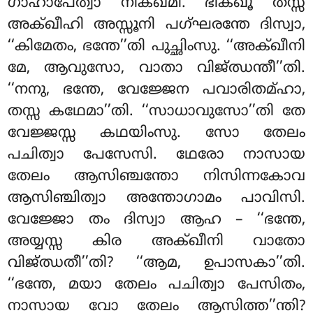
ഗാഹാപേത്വാ നിക്ഖമി. ഭിക്ഖൂ തസ്സ
അക്ഖീഹി അസ്സൂനി പഗ്ഘരന്തേ ദിസ്വാ,
‘‘കിമേതം, ഭന്തേ’’തി പുച്ഛിംസു. ‘‘അക്ഖീനി
മേ, ആവുസോ, വാതാ വിജ്ഝന്തീ’’തി.
‘‘നനു, ഭന്തേ, വേജ്ജേന പവാരിതമ്ഹാ,
തസ്സ കഥേമാ’’തി. ‘‘സാധാവുസോ’’തി
തേ
വേജ്ജസ്സ കഥയിംസു. സോ തേലം
പചിത്വാ പേസേസി. ഥേരോ നാസായ
തേലം ആസിഞ്ചന്തോ നിസിന്നകോവ
ആസിഞ്ചിത്വാ അന്തോഗാമം പാവിസി.
വേജ്ജോ തം ദിസ്വാ ആഹ – ‘‘ഭന്തേ,
അയ്യസ്സ കിര അക്ഖീനി വാതോ
വിജ്ഝതീ’’തി? ‘‘ആമ, ഉപാസകാ’’തി.
‘‘ഭന്തേ, മയാ തേലം പചിത്വാ പേസിതം,
നാസായ വോ തേലം ആസിത്ത’’ന്തി?