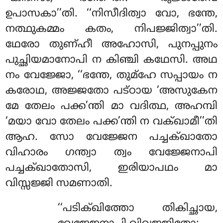
ഉപാസകാ’’തി. ‘‘നിസീദിത്വാ വോ, ഭന്തേ,
നത്ഥുകമ്മം കതം, നിപജ്ജിത്വാ’’തി.
ഥേരോ തുണ്ഹീ അഹോസി, പുനപ്പുനം
പുച്ഛിയമാനോപി ന കിഞ്ചി കഥേസി. അഥ
നം വേജ്ജോ, ‘‘ഭന്തേ, തുമ്ഹേ സപ്പായം ന
കരോഥ, അജ്ജതോ പട്ഠായ ‘അസുകേന
മേ തേലം പക്ക’ന്തി മാ വദിത്ഥ, അഹമ്പി
‘മയാ വോ തേലം പക്ക’ന്തി ന വക്ഖാമീ’’തി
ആഹ. സോ വേജ്ജേന പച്ചക്ഖാതോ
വിഹാരം ഗന്ത്വാ ത്വം വേജ്ജേനാപി
പച്ചക്ഖാതോസി, ഇരിയാപഥം മാ
വിസ്സജ്ജി സമണാതി.
‘‘പടിക്ഖിത്തോ തികിച്ഛായ,