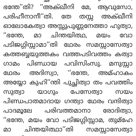
ഭന്തേ’’തി? ‘‘അക്ഖീനി മേ, ആവുസോ,
പരിഹീനാനീ’’തി. തേ തസ്സ അക്ഖീനി
ഓലോകേത്വാ അസ്സുപുണ്ണനേത്താ ഹുത്വാ,
‘‘ഭന്തേ, മാ ചിന്തയിത്ഥ, മയം
വോ
പടിജഗ്ഗിസ്സാമാ’’തി ഥേരം സമസ്സാസേത്വാ
കത്തബ്ബയുത്തകം വത്തപടിവത്തം കത്വാ
ഗാമം പിണ്ഡായ പവിസിംസു. മനുസ്സാ
ഥേരം അദിസ്വാ, ‘‘ഭന്തേ, അമ്ഹാകം
അയ്യോ കുഹി’’ന്തി പുച്ഛിത്വാ തം പവത്തിം
സുത്വാ യാഗും പേസേത്വാ സയം
പിണ്ഡപാതമാദായ ഗന്ത്വാ ഥേരം വന്ദിത്വാ
പാദമൂലേ പരിവത്തമാനാ രോദിത്വാ,
‘‘ഭന്തേ, മയം വോ പടിജഗ്ഗിസ്സാമ, തുമ്ഹേ
മാ ചിന്തയിത്ഥാ’’തി സമസ്സാസേത്വാ