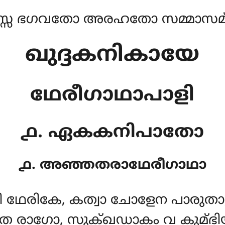
്സ ഭഗവതോ അരഹതോ സമ്മാസമ്ബ
ഖുദ്ദകനികായേ
ഥേരീഗാഥാപാളി
൧. ഏകകനിപാതോ
൧. അഞ്ഞതരാഥേരീഗാഥാ
 ഥേരികേ, കത്വാ ചോളേന പാരുതാ
 രാഗോ, സുക്ഖഡാകം വ കുമ്ഭിയ’’