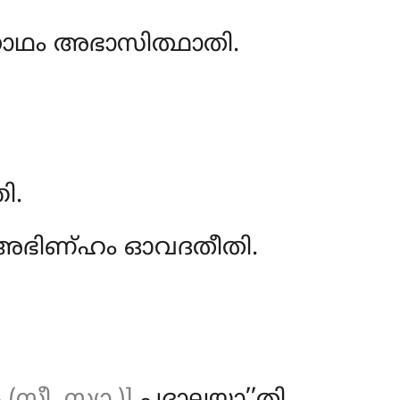
ാഥം അഭാസിത്ഥാതി.
;
ി.
 അഭിണ്ഹം ഓവദതീതി.