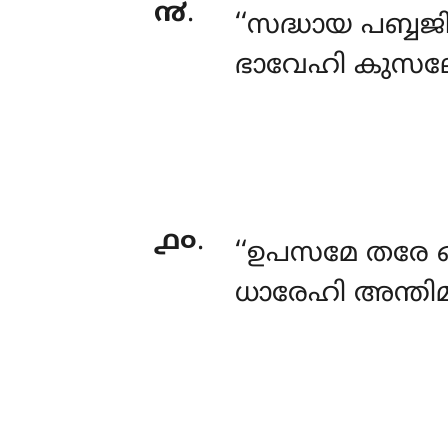
൯
.
‘‘സദ്ധായ പബ്ബജി
ഭാവേഹി കുസലേ 
൧൦
.
‘‘ഉപസമേ തരേ ഓഘ
ധാരേഹി അന്തിമ