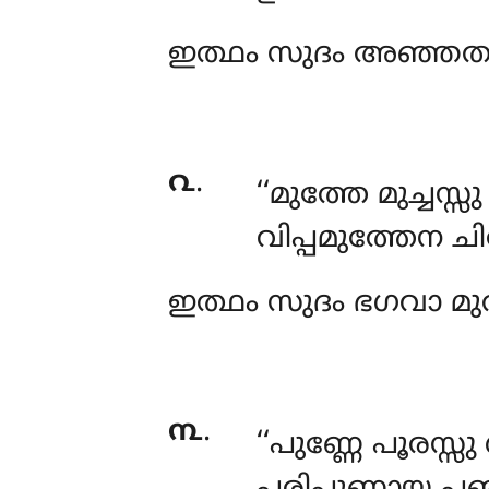
ഇത്ഥം സുദം അഞ്ഞതര
൨
.
‘‘മുത്തേ
മുച്ചസ
വിപ്പമുത്തേന ച
ഇത്ഥം സുദം ഭഗവാ മ
൩
.
‘‘പുണ്ണേ പൂരസ്സ