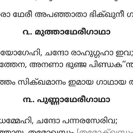
ാ ഥേരീ അപഞ്ഞാതാ ഭിക്ഖുനീ ഗ
൨. മുത്താഥേരീഗാഥാ
്സു യോഗേഹി, ചന്ദോ രാഹുഗ്ഗഹാ ഇവ
ിത്തേന, അനണാ ഭുഞ്ജ പിണ്ഡക’’ന്ത
ുത്തം സിക്ഖമാനം ഇമായ ഗാഥായ
൩. പുണ്ണാഥേരീഗാഥാ
ു ധമ്മേഹി, ചന്ദോ പന്നരസേരിവ;