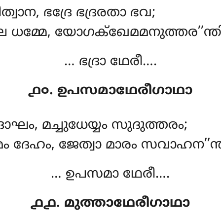
ത്വാന, ഭദ്രേ ഭദ്രരതാ ഭവ;
ധമ്മേ, യോഗക്ഖേമമനുത്തര’’ന്തി
… ഭദ്രാ ഥേരീ….
൧൦. ഉപസമാഥേരീഗാഥാ
ം, മച്ചുധേയ്യം സുദുത്തരം;
ം ദേഹം, ജേത്വാ മാരം സവാഹന’’ന്ത
… ഉപസമാ ഥേരീ….
൧൧. മുത്താഥേരീഗാഥാ