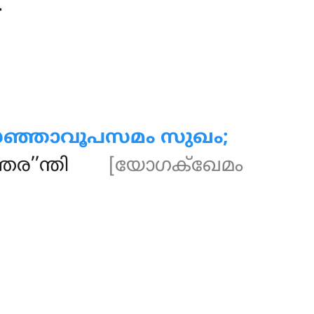
.
സഞ്ഞാവൂപസമം സുഖം;
തര’’ന്തി
[യോഗക്ഖേമം