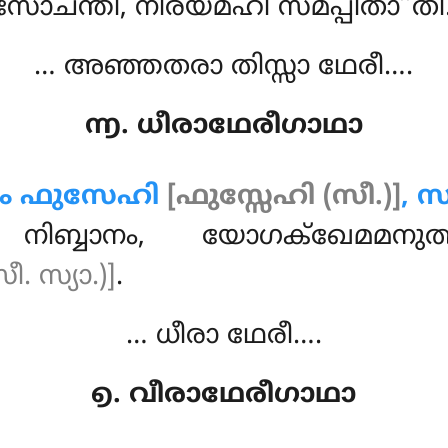
ചന്തി, നിരയമ്ഹി സമപ്പിതാ’’തി
… അഞ്ഞതരാ തിസ്സാ ഥേരീ….
൬. ധീരാഥേരീഗാഥാ
ം ഫുസേഹി
[ഫുസ്സേഹി (സീ.)]
, 
ിബ്ബാനം, യോഗക്ഖേമമനുത്
. സ്യാ.)]
.
… ധീരാ ഥേരീ….
൭. വീരാഥേരീഗാഥാ