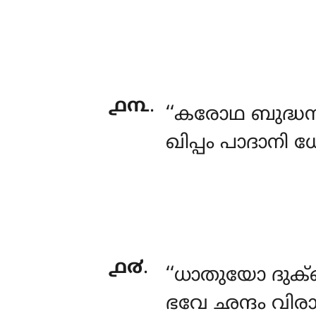
൧൩
.
‘‘കരോഥ
ബുദ്ധ
ഖിപ്പം പാദാനി 
൧൪
.
‘‘ധാതുയോ ദുക്
ഭവേ ഛന്ദം വിരാ