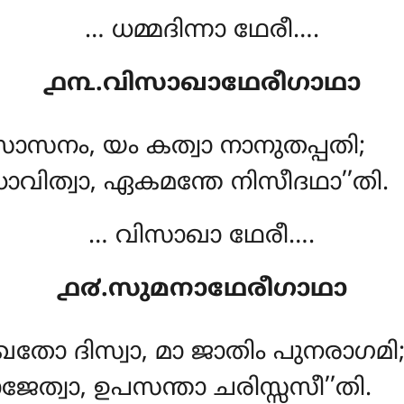
… ധമ്മദിന്നാ ഥേരീ….
൧൩.വിസാഖാഥേരീഗാഥാ
സാസനം, യം കത്വാ നാനുതപ്പതി;
ധോവിത്വാ, ഏകമന്തേ നിസീദഥാ’’തി.
… വിസാഖാ ഥേരീ….
൧൪.സുമനാഥേരീഗാഥാ
ഖതോ ദിസ്വാ, മാ ജാതിം പുനരാഗമി
ജേത്വാ, ഉപസന്താ ചരിസ്സസീ’’തി.