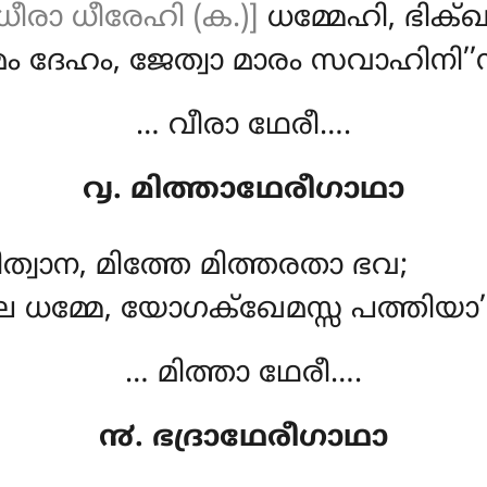
ധീരാ ധീരേഹി (ക.)]
ധമ്മേഹി, ഭിക്ഖു
 ദേഹം, ജേത്വാ മാരം സവാഹിനി’’ന
… വീരാ ഥേരീ….
൮. മിത്താഥേരീഗാഥാ
ിത്വാന, മിത്തേ മിത്തരതാ ഭവ;
ധമ്മേ, യോഗക്ഖേമസ്സ പത്തിയാ’’
… മിത്താ ഥേരീ….
൯. ഭദ്രാഥേരീഗാഥാ