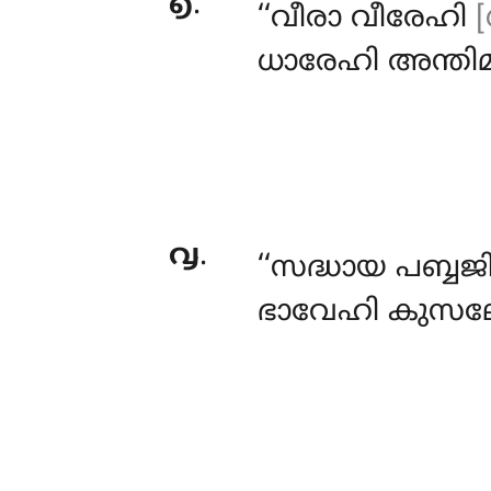
൭
.
‘‘വീരാ
വീരേഹി
[
ധാരേഹി അന്തിമം
൮
.
‘‘സദ്ധായ പബ്ബജ
ഭാവേഹി കുസലേ 