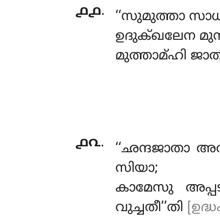
൧൧
.
‘‘സുമുത്താ
സാധു
ഉദുക്ഖലേന മു
മുത്താമ്ഹി
ജാത
൧൨
.
‘‘ഛന്ദജാതാ 
സിയാ;
കാമേസു അപ്പ
വുച്ചതീ’’തി
[ഉദ്