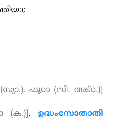
്തിയാ;
 (സ്യാ.), ഫുഠാ (സീ. അട്ഠ.)]
ാ (ക.)]
,
ഉദ്ധംസോതാതി