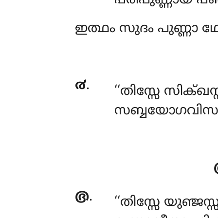
പരിപുണ്ണായ പ
ഇത്ഥം സുദം പുണ്ണാ 
൪
.
‘‘തിസ്സേ സിക്ഖ
സബ്ബയോഗവിസം
൫
.
‘‘തിസ്സേ
യുഞ്ജസ്