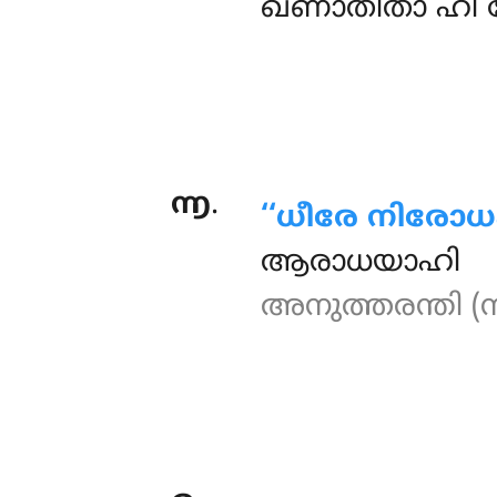
ഖണാതീതാ ഹി സോ
൬
.
‘‘ധീരേ
നിരോധ
ആരാധയാഹി ന
അനുത്തരന്തി (സീ