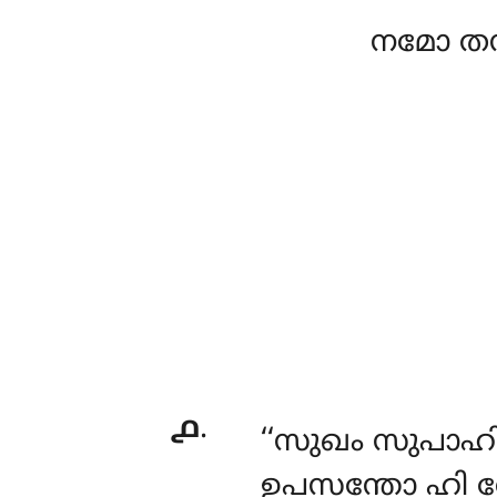
നമോ തസ
൧
.
‘‘സുഖം
സുപാഹി
ഉപസന്തോ ഹി തേ