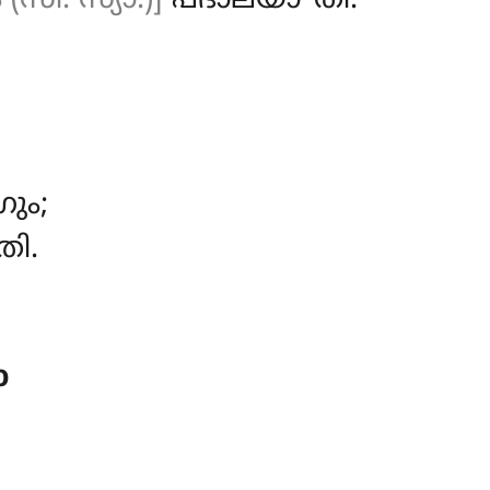
സീ. സ്യാ.)]
പദാലയാ’’തി.
ും;
ി.
ാ