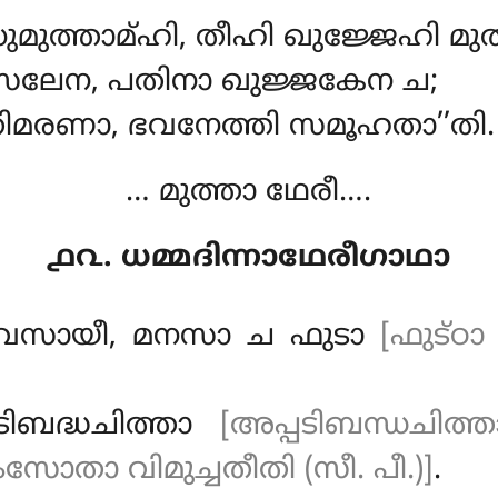
മുത്താമ്ഹി, തീഹി ഖുജ്ജേഹി മുത
സലേന, പതിനാ ഖുജ്ജകേന ച;
ിമരണാ, ഭവനേത്തി സമൂഹതാ’’തി.
… മുത്താ ഥേരീ….
൧൨. ധമ്മദിന്നാഥേരീഗാഥാ
അവസായീ, മനസാ ച ഫുടാ
[ഫുട്ഠാ
ടിബദ്ധചിത്താ
[അപ്പടിബന്ധചിത്ത
ധംസോതാ വിമുച്ചതീതി (സീ. പീ.)]
.