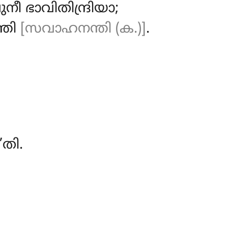
നീ ഭാവിതിന്ദ്രിയാ;
്തി
[സവാഹനന്തി (ക.)]
.
തി.