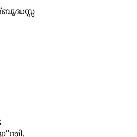
ുദ്ധസ്സ
;
ന്തി.