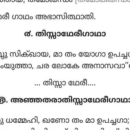
ഞ്ഞായ, തമോഖന്ധം
[തമോക്ഖന്ധം (
ഥേരീ ഗാഥം അഭാസിത്ഥാതി.
൪. തിസ്സാഥേരീഗാഥാ
സ്സു സിക്ഖായ, മാ തം യോഗാ ഉപച്ചഗ
യുത്താ, ചര ലോകേ അനാസവാ’’ത
… തിസ്സാ ഥേരീ….
൫. അഞ്ഞതരാതിസ്സാഥേരീഗാഥ
സു ധമ്മേഹി, ഖണോ തം മാ ഉപച്ചഗാ;