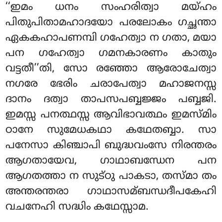
‘‘ഇമം ധനം സംഹരിത്വാ മയ്ഹം
പിതുപിതാമഹാദയോ പരലോകം ഗച്ഛന്താ
ഏകകഹാപണമ്പി ഗഹേത്വാ ന ഗതാ, മയാ
പന ഗഹേത്വാ ഗമനകാരണം കാതും
വട്ടതീ’’തി, സോ രഞ്ഞോ ആരോചേത്വാ
നഗരേ ഭേരിം ചരാപേത്വാ മഹാജനസ്സ
ദാനം ദത്വാ താപസപബ്ബജ്ജം പബ്ബജി.
ഇമസ്സ പനത്ഥസ്സ ആവിഭാവത്ഥം ഇമസ്മിം
ഠാനേ സുമേധകഥാ കഥേതബ്ബാ
. സാ
പനേസാ കിഞ്ചാപി ബുദ്ധവംസേ നിരന്തരം
ആഗതായേവ, ഗാഥാബന്ധേന പന
ആഗതത്താ ന സുട്ഠു പാകടാ, തസ്മാ തം
അന്തരന്തരാ ഗാഥാസമ്ബന്ധദീപകേഹി
വചനേഹി സദ്ധിം കഥേസ്സാമ.