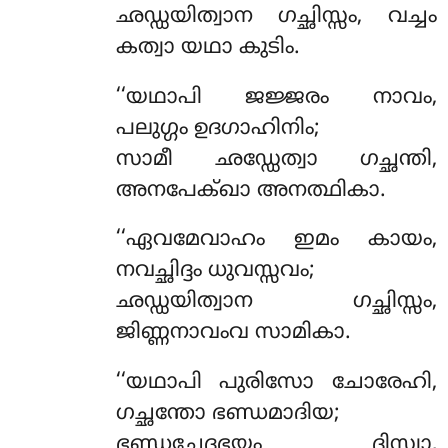
ഛഡ്ഡയിത്വാന ഗച്ഛിസ്സം, വച്ചം
കത്വാ യഥാ കുടിം.
‘‘യഥാപി
ജജ്ജരം നാവം,
പലുഗ്ഗം ഉദഗാഹിനിം;
സാമീ ഛഡ്ഡേത്വാ ഗച്ഛന്തി,
അനപേക്ഖാ അനത്ഥികാ.
‘‘ഏവമേവാഹം ഇമം കായം,
നവച്ഛിദ്ദം ധുവസ്സവം;
ഛഡ്ഡയിത്വാന ഗച്ഛിസ്സം,
ജിണ്ണനാവംവ സാമികാ.
‘‘യഥാപി
പുരിസോ ചോരേഹി,
ഗച്ഛന്തോ ഭണ്ഡമാദിയ;
ഭണ്ഡച്ഛേദഭയം ദിസ്വാ,