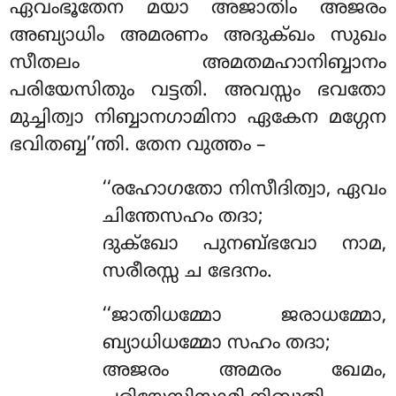
ഏവംഭൂതേന മയാ അജാതിം അജരം
അബ്യാധിം അമരണം അദുക്ഖം സുഖം
സീതലം അമതമഹാനിബ്ബാനം
പരിയേസിതും വട്ടതി. അവസ്സം ഭവതോ
മുച്ചിത്വാ നിബ്ബാനഗാമിനാ ഏകേന മഗ്ഗേന
ഭവിതബ്ബ’’ന്തി. തേന വുത്തം –
‘‘രഹോഗതോ നിസീദിത്വാ, ഏവം
ചിന്തേസഹം തദാ;
ദുക്ഖോ പുനബ്ഭവോ നാമ,
സരീരസ്സ ച ഭേദനം.
‘‘ജാതിധമ്മോ ജരാധമ്മോ,
ബ്യാധിധമ്മോ സഹം തദാ;
അജരം അമരം ഖേമം,