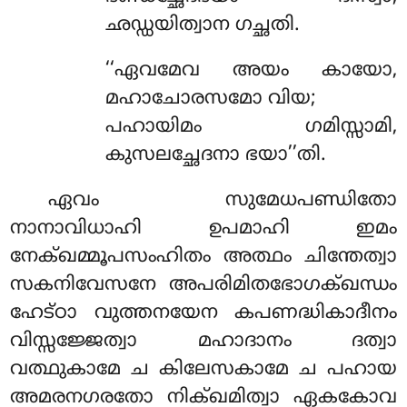
ഛഡ്ഡയിത്വാന ഗച്ഛതി.
‘‘ഏവമേവ അയം കായോ,
മഹാചോരസമോ വിയ;
പഹായിമം ഗമിസ്സാമി,
കുസലച്ഛേദനാ ഭയാ’’തി.
ഏവം സുമേധപണ്ഡിതോ
നാനാവിധാഹി ഉപമാഹി ഇമം
നേക്ഖമ്മൂപസംഹിതം അത്ഥം ചിന്തേത്വാ
സകനിവേസനേ അപരിമിതഭോഗക്ഖന്ധം
ഹേട്ഠാ വുത്തനയേന കപണദ്ധികാദീനം
വിസ്സജ്ജേത്വാ മഹാദാനം ദത്വാ
വത്ഥുകാമേ ച കിലേസകാമേ ച പഹായ
അമരനഗരതോ നിക്ഖമിത്വാ ഏകകോവ