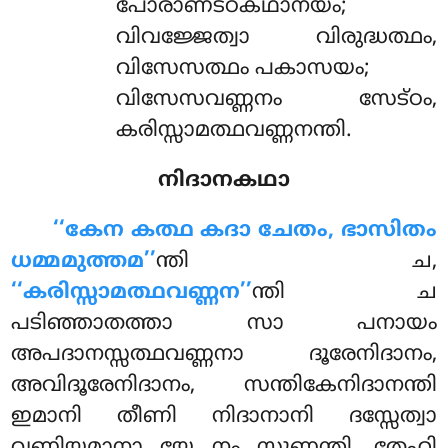
പോരാണട്ഠകഥാനയം;
വിവജ്ജേത്വാ വിരുദ്ധത്ഥം,
വിസേസത്ഥം പകാസയം;
വിസേസവണ്ണനം സേട്ഠം,
കരിസ്സാമത്ഥവണ്ണനന്തി.
നിദാനകഥാ
‘‘കേന
കത്ഥ കദാ ചേതം, ഭാസിതം
ധമ്മമുത്തമ’’
ന്തി ച,
‘‘കരിസ്സാമത്ഥവണ്ണന’’
ന്തി ച
പടിഞ്ഞാതത്താ സാ പനായം
അപദാനസ്സത്ഥവണ്ണനാ ദൂരേനിദാനം,
അവിദൂരേനിദാനം, സന്തികേനിദാനന്തി
ഇമാനി തീണി നിദാനാനി ദസ്സേത്വാ