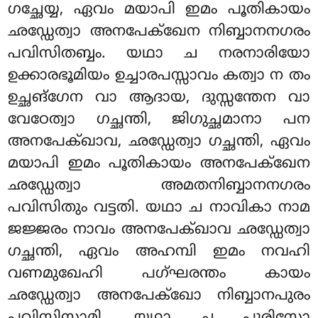
ഗച്ഛേയ്യ, ഏവം മയാപി ഇമം പൂതികായം
ഛഡ്ഡേത്വാ അനപേക്ഖേന നിബ്ബാനനഗരം
പവിസിതബ്ബം. യഥാ ച നരനാരിയോ
ഉക്കാരഭൂമിയം ഉച്ചാരപസ്സാവം കത്വാ ന തം
ഉച്ഛങ്ഗേന വാ ആദായ, ദുസ്സന്തേന വാ
വേഠേത്വാ ഗച്ഛന്തി, ജിഗുച്ഛമാനാ പന
അനപേക്ഖാവ, ഛഡ്ഡേത്വാ ഗച്ഛന്തി, ഏവം
മയാപി ഇമം പൂതികായം അനപേക്ഖേന
ഛഡ്ഡേത്വാ അമതനിബ്ബാനനഗരം
പവിസിതും വട്ടതി. യഥാ ച നാവികാ നാമ
ജജ്ജരം നാവം അനപേക്ഖാവ ഛഡ്ഡേത്വാ
ഗച്ഛന്തി, ഏവം അഹമ്പി ഇമം നവഹി
വണമുഖേഹി പഗ്ഘരന്തം കായം
ഛഡ്ഡേത്വാ അനപേക്ഖോ നിബ്ബാനപുരം