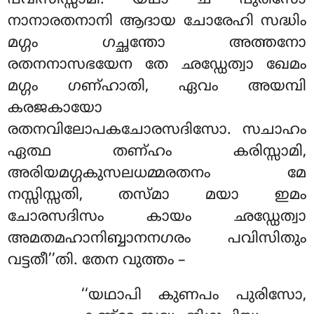
പവിസിസ്സാമി. യഥാ ച പുരിസോ
നാനാരതനാനി ആദായ ചോരേഹി സദ്ധിം
മഗ്ഗം ഗച്ഛന്തോ അത്തനോ
രതനനാസഭയേന തേ ഛഡ്ഡേത്വാ ഖേമം
മഗ്ഗം ഗണ്ഹാതി, ഏവം അയമ്പി
കരജകായോ
രതനവിലോപകചോരസദിസോ. സചാഹം
ഏത്ഥ തണ്ഹം കരിസ്സാമി,
അരിയമഗ്ഗകുസലധമ്മരതനം മേ
നസ്സിസ്സതി, തസ്മാ മയാ ഇമം
ചോരസദിസം കായം ഛഡ്ഡേത്വാ
അമതമഹാനിബ്ബാനനഗരം പവിസിതും
വട്ടതീ’’തി. തേന വുത്തം –
‘‘യഥാപി
കുണപം പുരിസോ,