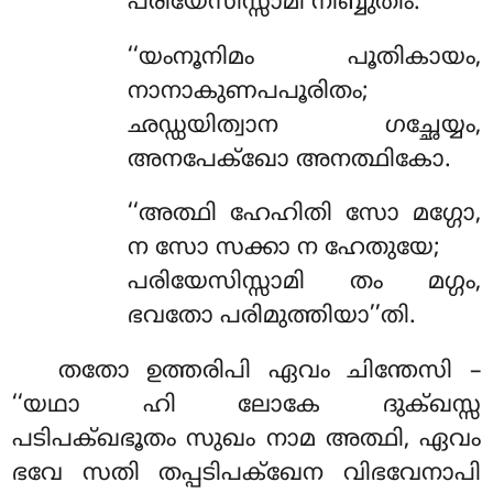
പരിയേസിസ്സാമി നിബ്ബുതിം.
‘‘യംനൂനിമം പൂതികായം,
നാനാകുണപപൂരിതം;
ഛഡ്ഡയിത്വാന ഗച്ഛേയ്യം,
അനപേക്ഖോ അനത്ഥികോ.
‘‘അത്ഥി ഹേഹിതി സോ മഗ്ഗോ,
ന സോ സക്കാ ന ഹേതുയേ;
പരിയേസിസ്സാമി തം മഗ്ഗം,
ഭവതോ പരിമുത്തിയാ’’തി.
തതോ
ഉത്തരിപി ഏവം ചിന്തേസി –
‘‘യഥാ ഹി ലോകേ ദുക്ഖസ്സ
പടിപക്ഖഭൂതം സുഖം നാമ അത്ഥി, ഏവം
ഭവേ സതി തപ്പടിപക്ഖേന വിഭവേനാപി