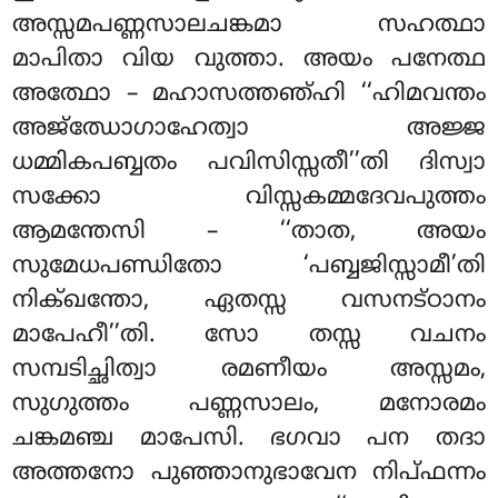
അസ്സമപണ്ണസാലചങ്കമാ സഹത്ഥാ
മാപിതാ വിയ വുത്താ. അയം പനേത്ഥ
അത്ഥോ – മഹാസത്തഞ്ഹി ‘‘ഹിമവന്തം
അജ്ഝോഗാഹേത്വാ അജ്ജ
ധമ്മികപബ്ബതം പവിസിസ്സതീ’’തി ദിസ്വാ
സക്കോ വിസ്സകമ്മദേവപുത്തം
ആമന്തേസി – ‘‘താത, അയം
സുമേധപണ്ഡിതോ ‘പബ്ബജിസ്സാമീ’തി
നിക്ഖന്തോ, ഏതസ്സ വസനട്ഠാനം
മാപേഹീ’’തി. സോ തസ്സ വചനം
സമ്പടിച്ഛിത്വാ രമണീയം അസ്സമം,
സുഗുത്തം പണ്ണസാലം, മനോരമം
ചങ്കമഞ്ച മാപേസി. ഭഗവാ പന തദാ
അത്തനോ പുഞ്ഞാനുഭാവേന നിപ്ഫന്നം