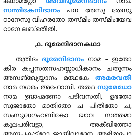
കഥാമഗ്ഗോ
അവിദൂരേനിദാനം
നാമ.
സന്തികേനിദാനം
പന തേസു തേസു
ഠാനേസു വിഹരതോ തസ്മിം തസ്മിംയേവ
ഠാനേ ലബ്ഭതീതി.
൧. ദൂരേനിദാനകഥാ
തത്രിദം
ദൂരേനിദാനം
നാമ – ഇതോ
കിര കപ്പസതസഹസ്സാധികാനം ചതുന്നം
അസങ്ഖ്യേയ്യാനം മത്ഥകേ
അമരവതീ
നാമ നഗരം അഹോസി. തത്ഥ
സുമേധോ
നാമ ബ്രാഹ്മണോ പടിവസതി, ഉഭതോ
സുജാതോ മാതിതോ ച പിതിതോ ച,
സംസുദ്ധഗഹണികോ യാവ സത്തമാ
കുലപരിവട്ടാ, അക്ഖിത്തോ
അനുപകുട്ഠോ ജാതിവാദേന, അഭിരൂപോ