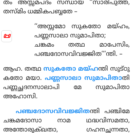
തം അസ്സമപദം സന്ധായ ‘‘സാരിപുത്ത,
തസ്മിം ധമ്മികപബ്ബതേ –
‘‘അസ്സമോ
സുകതോ മയ്ഹം,
📜
പണ്ണസാലാ സുമാപിതാ;
ചങ്കമം തത്ഥ മാപേസിം,
പഞ്ചദോസവിവജ്ജിത’’’ന്തി. –
ആഹ. തത്ഥ
സുകതോ മയ്ഹ
ന്തി സുട്ഠു
കതോ മയാ.
പണ്ണസാലാ സുമാപിതാ
തി
പണ്ണച്ഛദനസാലാപി മേ സുമാപിതാ
അഹോസി.
പഞ്ചദോസവിവജ്ജിത
ന്തി പഞ്ചിമേ
ചങ്കമദോസാ നാമ ഥദ്ധവിസമതാ,
അന്തോരുക്ഖതാ, ഗഹനച്ഛന്നതാ
,