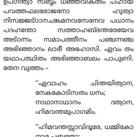
ഉപഗന്ത്വാ സബ്ബം ധഞ്ഞവികതിം പഹായ
പവത്തഫലഭോജനോ ഹുത്വാ
നിസജ്ജട്ഠാനചങ്കമനവസേനേവ
പധാനം
പദഹന്തോ സത്താഹബ്ഭന്തരേയേവ
അട്ഠന്നം സമാപത്തീനം പഞ്ചന്നഞ്ച
അഭിഞ്ഞാനം ലാഭീ അഹോസി. ഏവം തം
യഥാപത്ഥിതം അഭിഞ്ഞാബലം പാപുണി.
തേന വുത്തം –
‘‘ഏവാഹം ചിന്തയിത്വാന,
നേകകോടിസതം ധനം;
നാഥാനാഥാനം ദത്വാന,
ഹിമവന്തമുപാഗമിം.
‘‘ഹിമവന്തസ്സാവിദൂരേ, ധമ്മികോ
നാമ പബ്ബതോ;