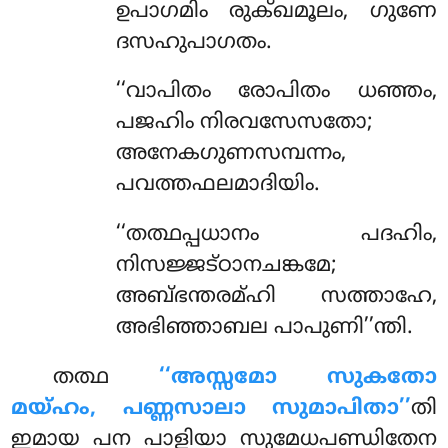
ഉപാഗമിം രുക്ഖമൂലം, ഗുണേ
ദസഹുപാഗതം.
‘‘വാപിതം
രോപിതം ധഞ്ഞം,
പജഹിം നിരവസേസതോ;
അനേകഗുണസമ്പന്നം,
പവത്തഫലമാദിയിം.
‘‘തത്ഥപ്പധാനം പദഹിം,
നിസജ്ജട്ഠാനചങ്കമേ;
അബ്ഭന്തരമ്ഹി സത്താഹേ,
അഭിഞ്ഞാബല പാപുണി’’ന്തി.
തത്ഥ
‘‘അസ്സമോ സുകതോ
മയ്ഹം, പണ്ണസാലാ സുമാപിതാ’’
തി
ഇമായ പന പാളിയാ സുമേധപണ്ഡിതേന