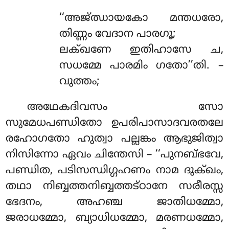
‘‘അജ്ഝായകോ
മന്തധരോ,
തിണ്ണം വേദാന പാരഗൂ;
ലക്ഖണേ ഇതിഹാസേ ച,
സധമ്മേ പാരമിം ഗതോ’’തി. –
വുത്തം;
അഥേകദിവസം
സോ
സുമേധപണ്ഡിതോ ഉപരിപാസാദവരതലേ
രഹോഗതോ ഹുത്വാ പല്ലങ്കം ആഭുജിത്വാ
നിസിന്നോ ഏവം ചിന്തേസി – ‘‘പുനബ്ഭവേ,
പണ്ഡിത, പടിസന്ധിഗ്ഗഹണം നാമ ദുക്ഖം,
തഥാ നിബ്ബത്തനിബ്ബത്തട്ഠാനേ സരീരസ്സ
ഭേദനം, അഹഞ്ച ജാതിധമ്മോ,
ജരാധമ്മോ, ബ്യാധിധമ്മോ, മരണധമ്മോ,