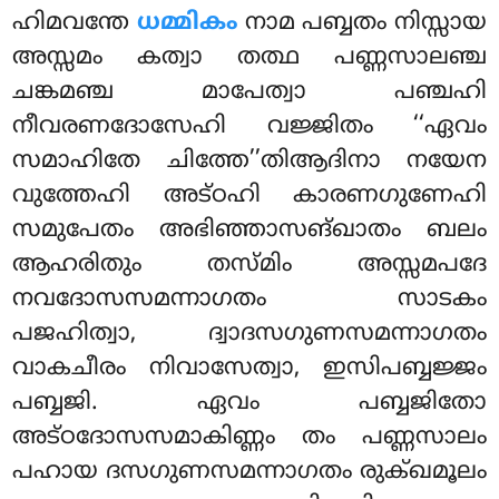
ഹിമവന്തേ
ധമ്മികം
നാമ പബ്ബതം നിസ്സായ
അസ്സമം കത്വാ തത്ഥ പണ്ണസാലഞ്ച
ചങ്കമഞ്ച മാപേത്വാ പഞ്ചഹി
നീവരണദോസേഹി വജ്ജിതം ‘‘ഏവം
സമാഹിതേ ചിത്തേ’’തിആദിനാ നയേന
വുത്തേഹി അട്ഠഹി കാരണഗുണേഹി
സമുപേതം അഭിഞ്ഞാസങ്ഖാതം ബലം
ആഹരിതും തസ്മിം അസ്സമപദേ
നവദോസസമന്നാഗതം സാടകം
പജഹിത്വാ, ദ്വാദസഗുണസമന്നാഗതം
വാകചീരം നിവാസേത്വാ, ഇസിപബ്ബജ്ജം
പബ്ബജി. ഏവം പബ്ബജിതോ
അട്ഠദോസസമാകിണ്ണം തം പണ്ണസാലം
പഹായ ദസഗുണസമന്നാഗതം രുക്ഖമൂലം