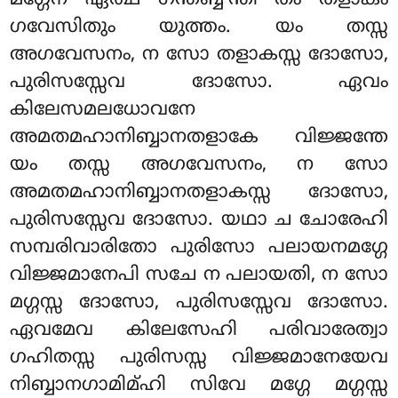
ഗവേസിതും യുത്തം. യം തസ്സ
അഗവേസനം, ന സോ തളാകസ്സ ദോസോ,
പുരിസസ്സേവ ദോസോ. ഏവം
കിലേസമലധോവനേ
അമതമഹാനിബ്ബാനതളാകേ വിജ്ജന്തേ
യം തസ്സ അഗവേസനം, ന സോ
അമതമഹാനിബ്ബാനതളാകസ്സ ദോസോ,
പുരിസസ്സേവ ദോസോ. യഥാ ച ചോരേഹി
സമ്പരിവാരിതോ പുരിസോ പലായനമഗ്ഗേ
വിജ്ജമാനേപി സചേ ന പലായതി, ന സോ
മഗ്ഗസ്സ ദോസോ, പുരിസസ്സേവ ദോസോ.
ഏവമേവ കിലേസേഹി പരിവാരേത്വാ
ഗഹിതസ്സ പുരിസസ്സ വിജ്ജമാനേയേവ
നിബ്ബാനഗാമിമ്ഹി സിവേ മഗ്ഗേ മഗ്ഗസ്സ