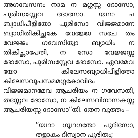
അഗവേസനം നാമ ന മഗ്ഗസ്സ ദോസോ,
പുരിസസ്സേവ ദോസോ. യഥാ ച
ബ്യാധിപീളിതോ പുരിസോ വിജ്ജമാനേ
ബ്യാധിതികിച്ഛകേ വേജ്ജേ സചേ തം
വേജ്ജം ഗവേസിത്വാ ബ്യാധിം ന
തികിച്ഛാപേതി, ന സോ വേജ്ജസ്സ
ദോസോ, പുരിസസ്സേവ ദോസോ. ഏവമേവ
യോ കിലേസബ്യാധിപീളിതോ
കിലേസവൂപസമമഗ്ഗകോവിദം
വിജ്ജമാനമേവ ആചരിയം ന ഗവേസതി,
തസ്സേവ ദോസോ, ന കിലേസവിനാസകസ്സ
ആചരിയസ്സ ദോസോ’’തി. തേന വുത്തം –
‘‘യഥാ
ഗൂഥഗതോ പുരിസോ,
തളാകം ദിസ്വാന പൂരിതം;