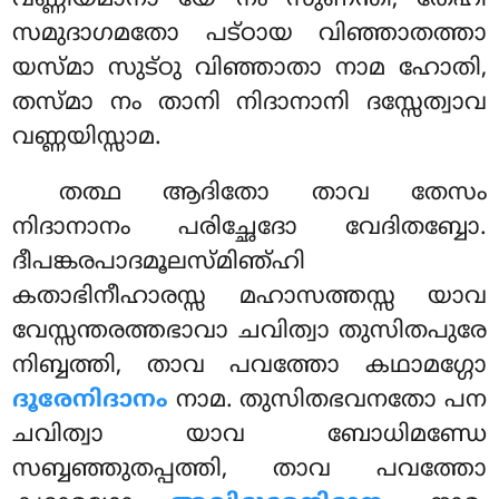
വണ്ണിയമാനാ യേ നം സുണന്തി, തേഹി
സമുദാഗമതോ പട്ഠായ വിഞ്ഞാതത്താ
യസ്മാ സുട്ഠു വിഞ്ഞാതാ നാമ ഹോതി,
തസ്മാ നം താനി നിദാനാനി ദസ്സേത്വാവ
വണ്ണയിസ്സാമ.
തത്ഥ ആദിതോ താവ തേസം
നിദാനാനം പരിച്ഛേദോ വേദിതബ്ബോ.
ദീപങ്കരപാദമൂലസ്മിഞ്ഹി
കതാഭിനീഹാരസ്സ മഹാസത്തസ്സ യാവ
വേസ്സന്തരത്തഭാവാ ചവിത്വാ തുസിതപുരേ
നിബ്ബത്തി, താവ പവത്തോ കഥാമഗ്ഗോ
ദൂരേനിദാനം
നാമ. തുസിതഭവനതോ പന
ചവിത്വാ യാവ ബോധിമണ്ഡേ
സബ്ബഞ്ഞുതപ്പത്തി, താവ പവത്തോ