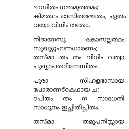
ഭാസിതം ധമ്മമുത്തമം;
കിമത്ഥം ഭാസിതഞ്ചേതം, ഏതം
വത്വാ വിധിം തതോ.
നിദാനേസു കോസല്ലത്ഥം,
സുഖുഗ്ഗഹണധാരണം;
തസ്മാ തം തം വിധിം വത്വാ,
പുബ്ബാപരവിസേസിതം.
പുരാ
സീഹളഭാസായ,
പോരാണട്ഠകഥായ ച;
ഠപിതം തം ന സാധേതി,
സാധൂനം ഇച്ഛിതിച്ഛിതം.
തസ്മാ തമുപനിസ്സായ,