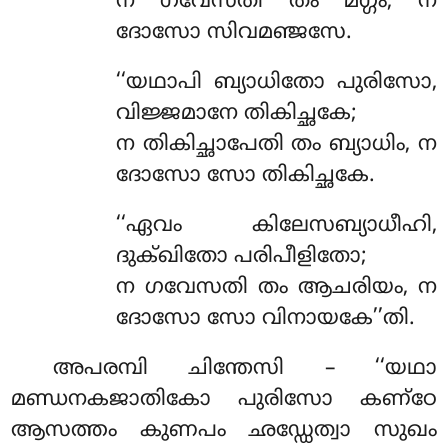
ന ഗവേസതി തം മഗ്ഗം, ന
ദോസോ സിവമഞ്ജസേ.
‘‘യഥാപി
ബ്യാധിതോ പുരിസോ,
വിജ്ജമാനേ തികിച്ഛകേ;
ന തികിച്ഛാപേതി തം ബ്യാധിം, ന
ദോസോ സോ തികിച്ഛകേ.
‘‘ഏവം കിലേസബ്യാധീഹി,
ദുക്ഖിതോ പരിപീളിതോ;
ന ഗവേസതി തം ആചരിയം, ന
ദോസോ സോ വിനായകേ’’തി.
അപരമ്പി
ചിന്തേസി – ‘‘യഥാ
മണ്ഡനകജാതികോ പുരിസോ കണ്ഠേ
ആസത്തം കുണപം ഛഡ്ഡേത്വാ സുഖം