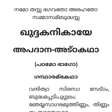
നമോ തസ്സ ഭഗവതോ അരഹതോ
സമ്മാസമ്ബുദ്ധസ്സ
ഖുദ്ദകനികായേ
അപദാന-അട്ഠകഥാ
(പഠമോ ഭാഗോ)
ഗന്ഥാരമ്ഭകഥാ
വന്ദിത്വാ
സിരസാ സേട്ഠം,
ബുദ്ധമപ്പടിപുഗ്ഗലം;
ഞേയ്യസാഗരമുത്തിണ്ണം, തിണ്ണം