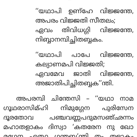
‘‘യഥാപി
ഉണ്ഹേ വിജ്ജന്തേ,
അപരം വിജ്ജതി സീതലം;
ഏവം തിവിധഗ്ഗി വിജ്ജന്തേ,
നിബ്ബാനമ്പിച്ഛിതബ്ബകം.
‘‘യഥാപി പാപേ വിജ്ജന്തേ,
കല്യാണമപി വിജ്ജതി;
ഏവമേവ ജാതി വിജ്ജന്തേ,
അജാതിപിച്ഛിതബ്ബക’’ന്തി.
അപരമ്പി
ചിന്തേസി – ‘‘യഥാ നാമ
ഗൂഥരാസിമ്ഹി നിമുഗ്ഗേന പുരിസേന
ദൂരതോവ പഞ്ചവണ്ണപദുമസഞ്ഛന്നം
മഹാതളാകം ദിസ്വാ ‘കതരേന നു ഖോ
മഗ്ഗേന ഏത്ഥ ഗന്തബ്ബ’ന്തി തം തളാകം