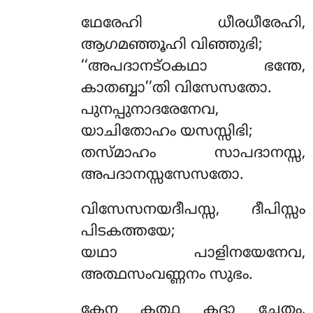
ഥേരേഹി ധീരധീരേഹി,
ആഗമഞ്ഞൂഹി വിഞ്ഞുഭി;
‘‘അപദാനട്ഠകഥാ ഭന്തേ,
കാതബ്ബാ’’തി വിസേസതോ.
പുനപ്പുനാദരേനേവ,
യാചിതോഹം യസസ്സിഭി;
തസ്മാഹം സാപദാനസ്സ,
അപദാനസ്സസേസതോ.
വിസേസനയദീപസ്സ, ദീപിസ്സം
പിടകത്തയേ;
യഥാ പാളിനയേനേവ,
അത്ഥസംവണ്ണനം സുഭം.
കേന
കത്ഥ കദാ ചേതം,