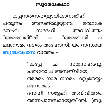
സുമേധകഥാ
കപ്പസതസഹസ്സാധികാനഞ്ഹി
ചതുന്നം അസങ്ഖ്യേയ്യാനം മത്ഥകേ
ദസഹി സദ്ദേഹി അവിവിത്തം
‘‘അമരവതീ’’തി ച ‘‘അമര’’ന്തി ച
ലദ്ധനാമം നഗരം അഹോസി, യം സന്ധായ
ബുദ്ധവംസേ
വുത്തം –
‘‘കപ്പേ ച സതസഹസ്സേ,
ചതുരോ ച അസങ്ഖിയേ;
അമരം നാമ നഗരം, ദസ്സനേയ്യം
മനോരമം;
ദസഹി സദ്ദേഹി അവിവിത്തം,
അന്നപാനസമായുത’’ന്തി. (ബു.