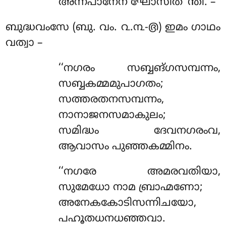
അന്നപാനേന ഘോസിത’’ന്തി. –
ബുദ്ധവംസേ (ബു. വം. ൨.൩-൫) ഇമം ഗാഥം
വത്വാ –
‘‘നഗരം സബ്ബങ്ഗസമ്പന്നം,
സബ്ബകമ്മമുപാഗതം;
സത്തരതനസമ്പന്നം,
നാനാജനസമാകുലം;
സമിദ്ധം ദേവനഗരംവ,
ആവാസം പുഞ്ഞകമ്മിനം.
‘‘നഗരേ അമരവതിയാ,
സുമേധോ നാമ ബ്രാഹ്മണോ;
അനേകകോടിസന്നിചയോ,
പഹൂതധനധഞ്ഞവാ.