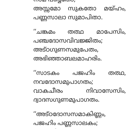
അസ്സമോ സുകതോ മയ്ഹം,
പണ്ണസാലാ സുമാപിതാ.
‘‘ചങ്കമം
തത്ഥ മാപേസിം,
പഞ്ചദോസവിവജ്ജിതം;
അട്ഠഗുണസമുപേതം,
അഭിഞ്ഞാബലമാഹരിം.
‘‘സാടകം പജഹിം തത്ഥ,
നവദോസമുപാഗതം;
വാകചീരം നിവാസേസിം,
ദ്വാദസഗുണമുപാഗതം.
‘‘അട്ഠദോസസമാകിണ്ണം,
പജഹിം പണ്ണസാലകം;