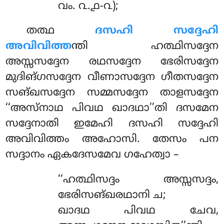
വം. ൨.൧-൨);
തത്ഥ
ദസഹി സദ്ദേഹി
അവിവിത്ത
ന്തി ഹത്ഥിസദ്ദേന
അസ്സസദ്ദേന രഥസദ്ദേന ഭേരിസദ്ദേന
മുദിങ്ഗസദ്ദേന വീണാസദ്ദേന ഗീതസദ്ദേന
സങ്ഖസദ്ദേന സമ്മസദ്ദേന താളസദ്ദേന
‘‘അസ്നാഥ പിവഥ ഖാദഥാ’’തി ദസമേന
സദ്ദേനാതി
ഇമേഹി ദസഹി സദ്ദേഹി
അവിവിത്തം അഹോസി. തേസം പന
സദ്ദാനം ഏകദേസമേവ ഗഹേത്വാ –
‘‘ഹത്ഥിസദ്ദം അസ്സസദ്ദം,
ഭേരിസങ്ഖരഥാനി ച;
ഖാദഥ പിവഥ ചേവ,