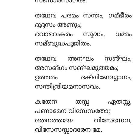
സംസാരസാഗരം.
തഥേവ പരമം സന്തം, ഗമ്ഭീരം
ദുദ്ദസം അണും;
ഭവാഭവകരം സുദ്ധം, ധമ്മം
സമ്ബുദ്ധപൂജിതം.
തഥേവ അനഘം സങ്ഘം,
അസങ്ഗം സങ്ഘമുത്തമം;
ഉത്തമം ദക്ഖിണേയ്യാനം,
സന്തിന്ദ്രിയമനാസവം.
കതേന
തസ്സ ഏതസ്സ,
പണാമേന വിസേസതോ;
രതനത്തയേ വിസേസേന,
വിസേസസ്സാദരേന മേ.