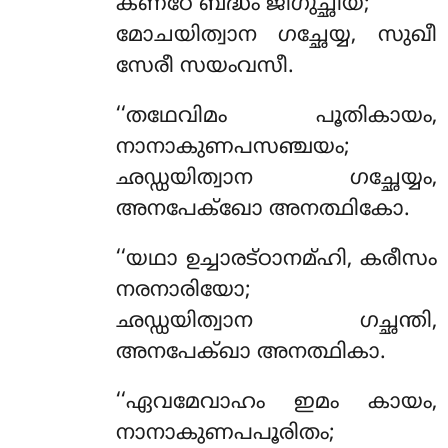
കണ്ഠേ ബദ്ധം ജിഗുച്ഛിയ;
മോചയിത്വാന ഗച്ഛേയ്യ, സുഖീ
സേരീ സയംവസീ.
‘‘തഥേവിമം പൂതികായം,
നാനാകുണപസഞ്ചയം;
ഛഡ്ഡയിത്വാന ഗച്ഛേയ്യം,
അനപേക്ഖോ അനത്ഥികോ.
‘‘യഥാ ഉച്ചാരട്ഠാനമ്ഹി, കരീസം
നരനാരിയോ;
ഛഡ്ഡയിത്വാന ഗച്ഛന്തി,
അനപേക്ഖാ അനത്ഥികാ.
‘‘ഏവമേവാഹം ഇമം കായം,
നാനാകുണപപൂരിതം;