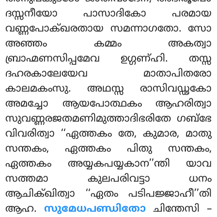
ദസ്സനീയോ പാസാദികോ പരമായ
വണ്ണപോക്ഖരതായ സമന്നാഗതോ. സോ
അഞ്ഞം കമ്മം അകത്വാ
ബ്രാഹ്മണസിപ്പമേവ ഉഗ്ഗണ്ഹി. തസ്സ
ദഹരകാലേയേവ മാതാപിതരോ
കാലമകംസു. അഥസ്സ രാസിവഡ്ഢകോ
അമച്ചോ ആയപോത്ഥകം ആഹരിത്വാ
സുവണ്ണരജതമണിമുത്താദിഭരിതേ ഗബ്ഭേ
വിവരിത്വാ ‘‘ഏത്തകം തേ, കുമാര, മാതു
സന്തകം, ഏത്തകം പിതു സന്തകം,
ഏത്തകം അയ്യകപയ്യകാന’’ന്തി യാവ
സത്തമാ കുലപരിവട്ടാ ധനം
ആചിക്ഖിത്വാ ‘‘ഏതം പടിപജ്ജാഹീ’’തി
ആഹ.
സുമേധപണ്ഡിതോ
ചിന്തേസി –