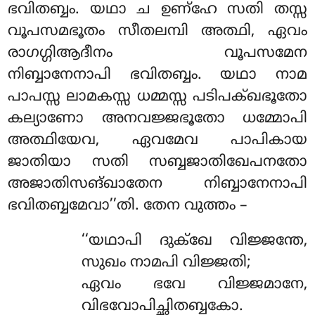
ഭവിതബ്ബം. യഥാ ച ഉണ്ഹേ സതി തസ്സ
വൂപസമഭൂതം സീതലമ്പി അത്ഥി, ഏവം
രാഗഗ്ഗിആദീനം വൂപസമേന
നിബ്ബാനേനാപി ഭവിതബ്ബം. യഥാ നാമ
പാപസ്സ ലാമകസ്സ ധമ്മസ്സ പടിപക്ഖഭൂതോ
കല്യാണോ അനവജ്ജഭൂതോ ധമ്മോപി
അത്ഥിയേവ, ഏവമേവ പാപികായ
ജാതിയാ സതി സബ്ബജാതിഖേപനതോ
അജാതിസങ്ഖാതേന നിബ്ബാനേനാപി
ഭവിതബ്ബമേവാ’’തി. തേന വുത്തം –
‘‘യഥാപി ദുക്ഖേ വിജ്ജന്തേ,
സുഖം നാമപി വിജ്ജതി;
ഏവം ഭവേ വിജ്ജമാനേ,
വിഭവോപിച്ഛിതബ്ബകോ.