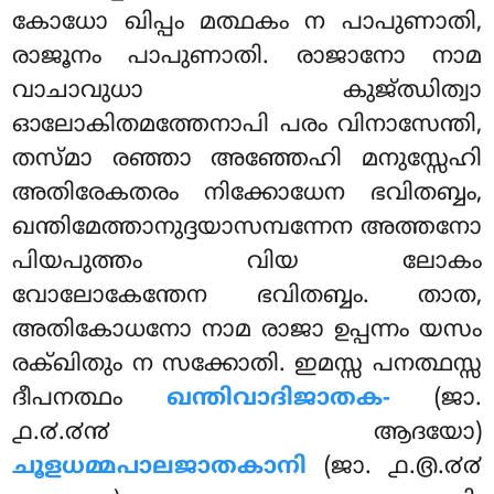
കോധോ ഖിപ്പം മത്ഥകം ന പാപുണാതി,
രാജൂനം പാപുണാതി. രാജാനോ നാമ
വാചാവുധാ കുജ്ഝിത്വാ
ഓലോകിതമത്തേനാപി പരം വിനാസേന്തി,
തസ്മാ രഞ്ഞാ അഞ്ഞേഹി മനുസ്സേഹി
അതിരേകതരം നിക്കോധേന ഭവിതബ്ബം,
ഖന്തിമേത്താനുദ്ദയാസമ്പന്നേന അത്തനോ
പിയപുത്തം വിയ ലോകം
വോലോകേന്തേന ഭവിതബ്ബം. താത,
അതികോധനോ നാമ രാജാ ഉപ്പന്നം യസം
രക്ഖിതും ന സക്കോതി. ഇമസ്സ പനത്ഥസ്സ
ദീപനത്ഥം
ഖന്തിവാദിജാതക-
(ജാ.
൧.൪.൪൯ ആദയോ)
ചൂളധമ്മപാലജാതകാനി
(ജാ. ൧.൫.൪൪