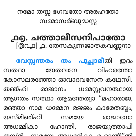
നമോ തസ്സ ഭഗവതോ അരഹതോ
സമ്മാസമ്ബുദ്ധസ്സ
൧൭. ചത്താലീസനിപാതോ
[൫൨൧] ൧. തേസകുണജാതകവണ്ണനാ
വേസ്സന്തരം
തം പുച്ഛാമീ
തി ഇദം
സത്ഥാ ജേതവനേ വിഹരന്തോ
കോസലരഞ്ഞോ ഓവാദവസേന കഥേസി.
തഞ്ഹി രാജാനം ധമ്മസ്സവനത്ഥായ
ആഗതം സത്ഥാ ആമന്തേത്വാ ‘‘മഹാരാജ,
രഞ്ഞാ നാമ ധമ്മേന രജ്ജം കാരേതബ്ബം,
യസ്മിഞ്ഹി സമയേ രാജാനോ
അധമ്മികാ ഹോന്തി, രാജയുത്താപി