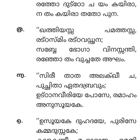
രത്തോ ദുട്ഠോ ച യം കയിരാ,
ന തം കയിരാ തതോ പുന.
.
൫
‘‘ഖത്തിയസ്സ പമത്തസ്സ,
രട്ഠസ്മിം രട്ഠവഡ്ഢന;
സബ്ബേ ഭോഗാ വിനസ്സന്തി,
രഞ്ഞോ തം വുച്ചതേ അഘം.
.
൬
‘‘സിരീ താത അലക്ഖീ ച,
പുച്ഛിതാ ഏതദബ്രവും;
ഉട്ഠാനവീരിയേ പോസേ, രമാഹം
അനുസൂയകേ.
.
൭
‘‘ഉസൂയകേ
ദുഹദയേ, പുരിസേ
കമ്മദുസ്സകേ;