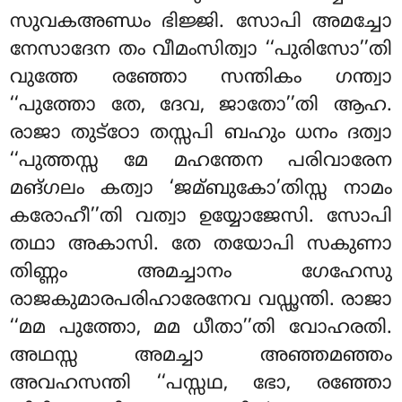
സുവകഅണ്ഡം ഭിജ്ജി. സോപി അമച്ചോ
നേസാദേന തം വീമംസിത്വാ ‘‘പുരിസോ’’തി
വുത്തേ രഞ്ഞോ സന്തികം ഗന്ത്വാ
‘‘പുത്തോ തേ, ദേവ, ജാതോ’’തി ആഹ.
രാജാ തുട്ഠോ തസ്സപി ബഹും ധനം ദത്വാ
‘‘പുത്തസ്സ മേ മഹന്തേന പരിവാരേന
മങ്ഗലം കത്വാ ‘ജമ്ബുകോ’തിസ്സ നാമം
കരോഹീ’’തി വത്വാ ഉയ്യോജേസി. സോപി
തഥാ അകാസി. തേ തയോപി സകുണാ
തിണ്ണം അമച്ചാനം ഗേഹേസു
രാജകുമാരപരിഹാരേനേവ വഡ്ഢന്തി. രാജാ
‘‘മമ പുത്തോ, മമ ധീതാ’’തി വോഹരതി.
അഥസ്സ അമച്ചാ അഞ്ഞമഞ്ഞം
അവഹസന്തി ‘‘പസ്സഥ, ഭോ, രഞ്ഞോ