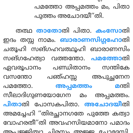
പമത്തോ അപ്പമത്തം മം, പിതാ
പുത്തം അചോദയീ’’തി.
തത്ഥ
താതോ
തി പിതാ.
കംസോ
തി
ഇദം തസ്സ നാമം.
ബാരാണസിഗ്ഗഹോ
തി
ചതൂഹി സങ്ഗഹവത്ഥൂഹി ബാരാണസിം
സങ്ഗഹേത്വാ വത്തന്തോ.
പമത്തോ
തി
ഏവരൂപാനം പണ്ഡിതാനം സന്തികേ
വസന്തോ പഞ്ഹസ്സ അപുച്ഛനേന
പമത്തോ.
അപ്പമത്തം മ
ന്തി
സീലാദിഗുണയോഗേന മം അപ്പമത്തം.
പിതാ
തി പോസകപിതാ.
അചോദയീ
തി
അമച്ചേഹി ‘‘തിരച്ഛാനഗതേ പുത്തേ കത്വാ
വോഹരതീ’’തി അവഹസിയമാനോ പമാദം
ആപജ്ജിത്വാ ചിരസ്സം അജ്ജ ചോദേസി,