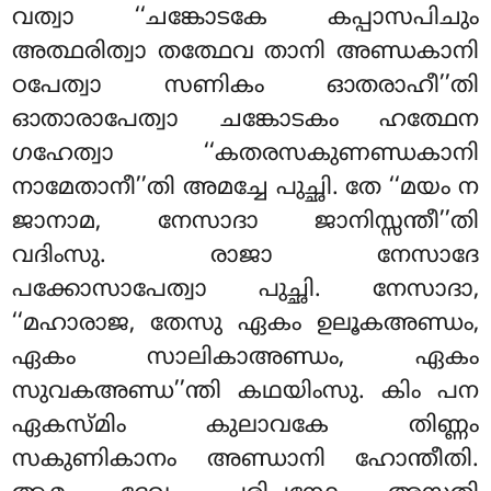
വത്വാ ‘‘ചങ്കോടകേ കപ്പാസപിചും
അത്ഥരിത്വാ തത്ഥേവ താനി അണ്ഡകാനി
ഠപേത്വാ സണികം ഓതരാഹീ’’തി
ഓതാരാപേത്വാ ചങ്കോടകം ഹത്ഥേന
ഗഹേത്വാ ‘‘കതരസകുണണ്ഡകാനി
നാമേതാനീ’’തി അമച്ചേ പുച്ഛി. തേ ‘‘മയം ന
ജാനാമ, നേസാദാ ജാനിസ്സന്തീ’’തി
വദിംസു. രാജാ നേസാദേ
പക്കോസാപേത്വാ പുച്ഛി. നേസാദാ,
‘‘മഹാരാജ, തേസു ഏകം ഉലൂകഅണ്ഡം,
ഏകം സാലികാഅണ്ഡം, ഏകം
സുവകഅണ്ഡ’’ന്തി കഥയിംസു. കിം പന
ഏകസ്മിം കുലാവകേ തിണ്ണം
സകുണികാനം അണ്ഡാനി ഹോന്തീതി.