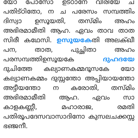
യോ പോസോ ഉട്ഠാനേ വീരിയേ ച
പതിട്ഠിതോ, ന ച പരേസം സമ്പത്തിം
ദിസ്വാ ഉസൂയതി, തസ്മിം അഹം
അഭിരമാമീതി ആഹ. ഏവം താവ താത
സിരീ കഥേസി.
ഉസൂയകേ
തി അലക്ഖീ
പന, താത, പുച്ഛിതാ അഹം
പരസമ്പത്തിഉസൂയകേ
ദുഹദയേ
ദുചിത്തേ കല്യാണകമ്മദൂസകേ യോ
കല്യാണകമ്മം ദുസ്സന്തോ
അപ്പിയായന്തോ
അട്ടീയന്തോ ന കരോതി, തസ്മിം
അഭിരമാമീതി ആഹ. ഏവം സാ
കാളകണ്ണീ, മഹാരാജ, രമതി
പതിരൂപദേസവാസാദിനോ കുസലചക്കസ്സ
ഭഞ്ജനീ.