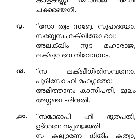
കാളകണ്ണീ മഹാരാജ, രമതി
ചക്കഭഞ്ജനീ.
.
൮
‘‘സോ ത്വം സബ്ബേ സുഹദയോ,
സബ്ബേസം രക്ഖിതോ ഭവ;
അലക്ഖിം നുദ മഹാരാജ,
ലക്ഖ്യാ ഭവ നിവേസനം.
.
൯
‘‘സ ലക്ഖീധിതിസമ്പന്നോ,
പുരിസോ ഹി മഹഗ്ഗതോ;
അമിത്താനം കാസിപതി, മൂലം
അഗ്ഗഞ്ച ഛിന്ദതി.
.
൧൦
‘‘സക്കോപി ഹി ഭൂതപതി,
ഉട്ഠാനേ നപ്പമജ്ജതി;
സ കല്യാണേ ധിതിം കത്വാ,