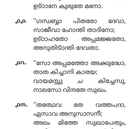
ഉട്ഠാനേ കുരുതേ മനോ.
.
൧൧
‘‘ഗന്ധബ്ബാ
പിതരോ ദേവാ,
സാജീവാ ഹോന്തി താദിനോ;
ഉട്ഠാഹതോ അപ്പമജ്ജതോ,
അനുതിട്ഠന്തി ദേവതാ.
.
൧൨
‘‘സോ
അപ്പമത്തോ അക്കുദ്ധോ,
താത കിച്ചാനി കാരയ;
വായമസ്സു ച കിച്ചേസു,
നാലസോ വിന്ദതേ സുഖം.
.
൧൩
‘‘തത്ഥേവ തേ വത്തപദാ,
ഏസാവ അനുസാസനീ;
അലം മിത്തേ സുഖാപേതും,