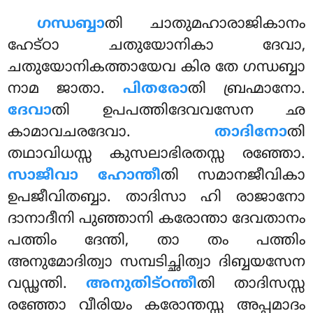
ഗന്ധബ്ബാ
തി ചാതുമഹാരാജികാനം
ഹേട്ഠാ ചതുയോനികാ ദേവാ,
ചതുയോനികത്തായേവ കിര തേ ഗന്ധബ്ബാ
നാമ ജാതാ.
പിതരോ
തി ബ്രഹ്മാനോ.
ദേവാ
തി ഉപപത്തിദേവവസേന ഛ
കാമാവചരദേവാ.
താദിനോ
തി
തഥാവിധസ്സ കുസലാഭിരതസ്സ രഞ്ഞോ.
സാജീവാ ഹോന്തീ
തി സമാനജീവികാ
ഉപജീവിതബ്ബാ. താദിസാ ഹി രാജാനോ
ദാനാദീനി പുഞ്ഞാനി കരോന്താ ദേവതാനം
പത്തിം ദേന്തി, താ തം പത്തിം
അനുമോദിത്വാ സമ്പടിച്ഛിത്വാ ദിബ്ബയസേന
വഡ്ഢന്തി.
അനുതിട്ഠന്തീ
തി താദിസസ്സ
രഞ്ഞോ വീരിയം കരോന്തസ്സ അപ്പമാദം