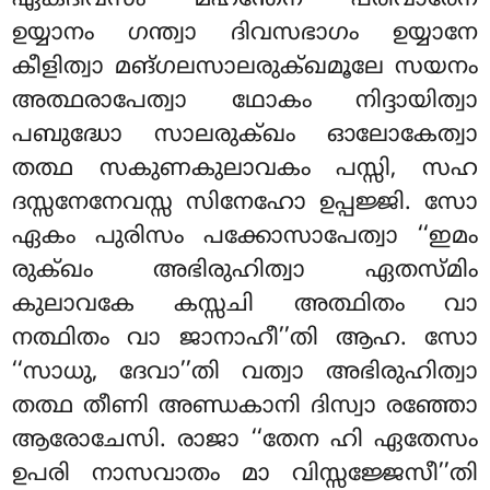
ഏകദിവസം മഹന്തേന പരിവാരേന
ഉയ്യാനം ഗന്ത്വാ ദിവസഭാഗം ഉയ്യാനേ
കീളിത്വാ മങ്ഗലസാലരുക്ഖമൂലേ
സയനം
അത്ഥരാപേത്വാ ഥോകം നിദ്ദായിത്വാ
പബുദ്ധോ സാലരുക്ഖം ഓലോകേത്വാ
തത്ഥ സകുണകുലാവകം പസ്സി, സഹ
ദസ്സനേനേവസ്സ സിനേഹോ ഉപ്പജ്ജി. സോ
ഏകം പുരിസം പക്കോസാപേത്വാ ‘‘ഇമം
രുക്ഖം അഭിരുഹിത്വാ ഏതസ്മിം
കുലാവകേ കസ്സചി അത്ഥിതം വാ
നത്ഥിതം വാ ജാനാഹീ’’തി ആഹ. സോ
‘‘സാധു, ദേവാ’’തി വത്വാ അഭിരുഹിത്വാ
തത്ഥ
തീണി അണ്ഡകാനി
ദിസ്വാ രഞ്ഞോ
ആരോചേസി. രാജാ ‘‘തേന ഹി ഏതേസം
ഉപരി നാസവാതം മാ വിസ്സജ്ജേസീ’’തി