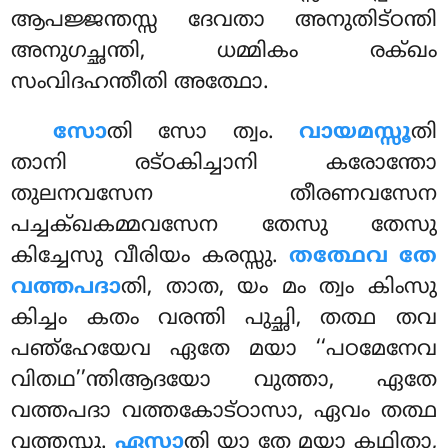
ആപജ്ജന്തസ്സ ദേവതാ അനുതിട്ഠന്തി
അനുഗച്ഛന്തി, ധമ്മികം രക്ഖം
സംവിദഹന്തീതി അത്ഥോ.
സോ
തി സോ ത്വം.
വായമസ്സൂ
തി
താനി രട്ഠകിച്ചാനി കരോന്തോ
തുലനവസേന തീരണവസേന
പച്ചക്ഖകമ്മവസേന തേസു തേസു
കിച്ചേസു വീരിയം കരസ്സു.
തത്ഥേവ തേ
വത്തപദാ
തി, താത, യം മം ത്വം കിംസു
കിച്ചം കതം വരന്തി
പുച്ഛി, തത്ഥ തവ
പഞ്ഹേയേവ ഏതേ മയാ ‘‘പഠമേനേവ
വിതഥ’’ന്തിആദയോ വുത്താ, ഏതേ
വത്തപദാ വത്തകോട്ഠാസാ, ഏവം തത്ഥ
വത്തസ്സു.
ഏസാ
തി യാ തേ മയാ കഥിതാ,