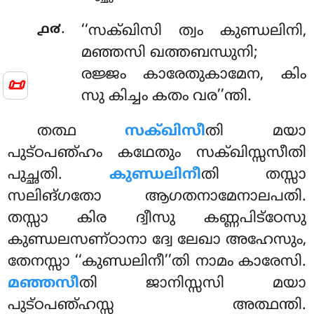
.
൧൪
‘‘സക്ഖിസി ത്വം കുണ്ഡലിനി,
മഞ്ഞസി ഖത്തബന്ധുനി;
രജ്ജം കാരേതുകാമേന, കിം
📜
സു കിച്ചം കതം വര’’ന്തി.
തത്ഥ
സക്ഖിസീ
തി മയാ
പുട്ഠപഞ്ഹം കഥേതും സക്ഖിസ്സസീതി
പുച്ഛതി.
കുണ്ഡലിനീ
തി തസ്സാ
സലിങ്ഗതോ ആഗതനാമേനാലപതി.
തസ്സാ കിര ദ്വീസു കണ്ണപിട്ഠേസു
കുണ്ഡലസണ്ഠാനാ ദ്വേ ലേഖാ അഹേസും,
തേനസ്സാ ‘‘കുണ്ഡലിനീ’’തി നാമം കാരേസി.
മഞ്ഞസീ
തി ജാനിസ്സസി മയാ
പുട്ഠപഞ്ഹസ്സ അത്ഥന്തി.