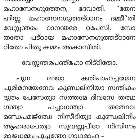
മഹാസേനഗുത്തേന, ദേവാതി. ‘‘തേന
ഹിസ്സ മഹാസേനഗുത്തട്ഠാനം ദമ്മീ’’തി
വേസ്സന്തരം ഠാനന്തരേ ഠപേസി. സോ
തതോ പട്ഠായ മഹാസേനഗുത്തട്ഠാനേ
ഠിതോ പിതു കമ്മം അകാസീതി.
വേസ്സന്തരപഞ്ഹോ നിട്ഠിതോ.
പുന
രാജാ കതിപാഹച്ചയേന
പുരിമനയേനേവ കുണ്ഡലിനിയാ സന്തികം
ദൂതം പേസേത്വാ സത്തമേ ദിവസേ തത്ഥ
ഗന്ത്വാ പച്ചാഗന്ത്വാ തത്ഥേവ
മണ്ഡപമജ്ഝേ നിസീദിത്വാ കുണ്ഡലിനിം
ആഹരാപേത്വാ സുവണ്ണപീഠേ നിസിന്നം
രാജധമ്മം പുച്ഛന്തോ ഗാഥമാഹ –