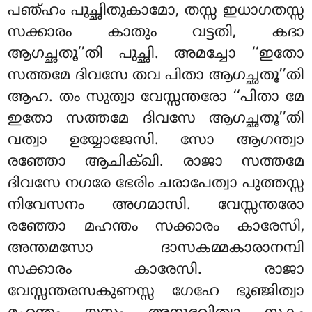
പഞ്ഹം പുച്ഛിതുകാമോ, തസ്സ ഇധാഗതസ്സ
സക്കാരം കാതും വട്ടതി, കദാ
ആഗച്ഛതൂ’’തി പുച്ഛി. അമച്ചോ ‘‘ഇതോ
സത്തമേ ദിവസേ തവ പിതാ ആഗച്ഛതൂ’’തി
ആഹ. തം സുത്വാ വേസ്സന്തരോ ‘‘പിതാ മേ
ഇതോ സത്തമേ ദിവസേ ആഗച്ഛതൂ’’തി
വത്വാ ഉയ്യോജേസി. സോ ആഗന്ത്വാ
രഞ്ഞോ ആചിക്ഖി. രാജാ സത്തമേ
ദിവസേ നഗരേ ഭേരിം ചരാപേത്വാ പുത്തസ്സ
നിവേസനം അഗമാസി. വേസ്സന്തരോ
രഞ്ഞോ മഹന്തം സക്കാരം കാരേസി,
അന്തമസോ ദാസകമ്മകാരാനമ്പി
സക്കാരം കാരേസി. രാജാ
വേസ്സന്തരസകുണസ്സ ഗേഹേ ഭുഞ്ജിത്വാ