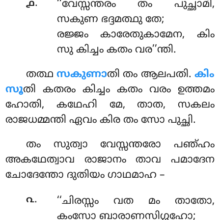
.
൧
‘‘വേസ്സന്തരം തം പുച്ഛാമി,
സകുണ ഭദ്ദമത്ഥു തേ;
രജ്ജം കാരേതുകാമേന, കിം
സു കിച്ചം കതം വര’’ന്തി.
തത്ഥ
സകുണാ
തി തം ആലപതി.
കിം
സൂ
തി കതരം കിച്ചം കതം വരം ഉത്തമം
ഹോതി, കഥേഹി മേ, താത, സകലം
രാജധമ്മന്തി ഏവം കിര തം സോ പുച്ഛി.
തം സുത്വാ വേസ്സന്തരോ പഞ്ഹം
അകഥേത്വാവ രാജാനം താവ പമാദേന
ചോദേന്തോ ദുതിയം ഗാഥമാഹ –
.
൨
‘‘ചിരസ്സം വത മം താതോ,
കംസോ ബാരാണസിഗ്ഗഹോ;