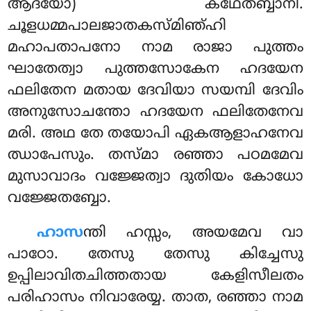
ആദയോ) കഥേതബ്ബാനി.
ചൂളധമ്മപാലജാതകസ്മിഞ്ഹി
മഹാപതാപനോ നാമ രാജാ പുത്തം
ഘാതേത്വാ
പുത്തസോകേന ഹദയേന
ഫലിതേന മതായ ദേവിയാ സയമ്പി ദേവിം
അനുസോചന്തോ
ഹദയേന ഫലിതേനേവ
മരി. അഥ തേ തയോപി ഏകആളാഹനേവ
ഝാപേസും. തസ്മാ രഞ്ഞാ പഠമമേവ
മുസാവാദം വജ്ജേത്വാ ദുതിയം കോധോ
വജ്ജേതബ്ബോ.
ഹാസ
ന്തി ഹസ്സം, അയമേവ വാ
പാഠോ. തേസു തേസു കിച്ചേസു
ഉപ്പിലാവിതചിത്തതായ കേളിസീലതം
പരിഹാസം നിവാരേയ്യ. താത, രഞ്ഞാ നാമ