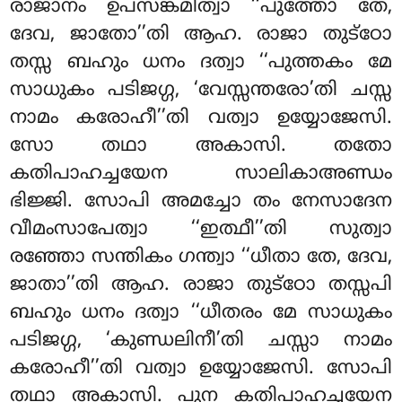
രാജാനം ഉപസങ്കമിത്വാ ‘‘പുത്തോ തേ,
ദേവ, ജാതോ’’തി ആഹ. രാജാ തുട്ഠോ
തസ്സ ബഹും ധനം ദത്വാ ‘‘പുത്തകം മേ
സാധുകം പടിജഗ്ഗ, ‘വേസ്സന്തരോ’തി ചസ്സ
നാമം കരോഹീ’’തി വത്വാ ഉയ്യോജേസി.
സോ തഥാ അകാസി. തതോ
കതിപാഹച്ചയേന സാലികാഅണ്ഡം
ഭിജ്ജി. സോപി അമച്ചോ തം നേസാദേന
വീമംസാപേത്വാ ‘‘ഇത്ഥീ’’തി സുത്വാ
രഞ്ഞോ സന്തികം ഗന്ത്വാ ‘‘ധീതാ തേ, ദേവ,
ജാതാ’’തി ആഹ. രാജാ തുട്ഠോ തസ്സപി
ബഹും ധനം ദത്വാ ‘‘ധീതരം
മേ സാധുകം
പടിജഗ്ഗ, ‘കുണ്ഡലിനീ’തി ചസ്സാ നാമം
കരോഹീ’’തി വത്വാ ഉയ്യോജേസി. സോപി
തഥാ അകാസി. പുന കതിപാഹച്ചയേന