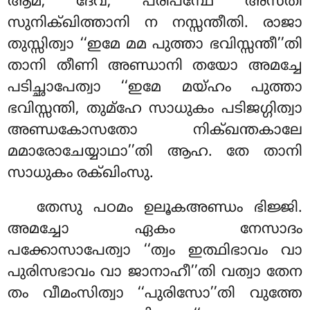
ആമ, ദേവ, പരിപന്ഥേ അസതി
സുനിക്ഖിത്താനി ന നസ്സന്തീതി. രാജാ
തുസ്സിത്വാ ‘‘ഇമേ മമ പുത്താ ഭവിസ്സന്തീ’’തി
താനി തീണി അണ്ഡാനി തയോ അമച്ചേ
പടിച്ഛാപേത്വാ ‘‘ഇമേ മയ്ഹം പുത്താ
ഭവിസ്സന്തി, തുമ്ഹേ സാധുകം പടിജഗ്ഗിത്വാ
അണ്ഡകോസതോ നിക്ഖന്തകാലേ
മമാരോചേയ്യാഥാ’’തി ആഹ. തേ താനി
സാധുകം രക്ഖിംസു.
തേസു പഠമം ഉലൂകഅണ്ഡം ഭിജ്ജി.
അമച്ചോ ഏകം നേസാദം
പക്കോസാപേത്വാ ‘‘ത്വം ഇത്ഥിഭാവം വാ
പുരിസഭാവം വാ ജാനാഹീ’’തി വത്വാ തേന
തം വീമംസിത്വാ ‘‘പുരിസോ’’തി വുത്തേ