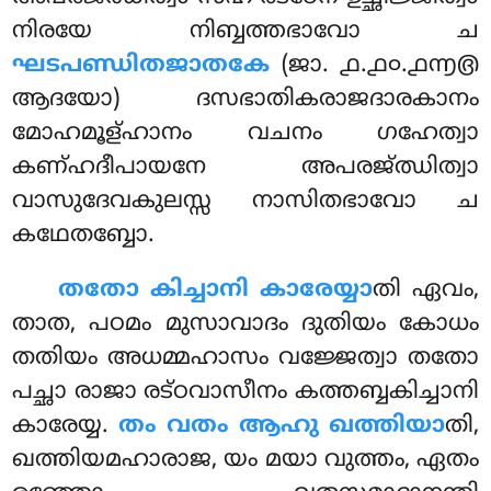
നിരയേ നിബ്ബത്തഭാവോ ച
ഘടപണ്ഡിതജാതകേ
(ജാ. ൧.൧൦.൧൬൫
ആദയോ) ദസഭാതികരാജദാരകാനം
മോഹമൂള്ഹാനം വചനം ഗഹേത്വാ
കണ്ഹദീപായനേ അപരജ്ഝിത്വാ
വാസുദേവകുലസ്സ നാസിതഭാവോ ച
കഥേതബ്ബോ.
തതോ കിച്ചാനി കാരേയ്യാ
തി ഏവം,
താത, പഠമം മുസാവാദം ദുതിയം കോധം
തതിയം അധമ്മഹാസം വജ്ജേത്വാ തതോ
പച്ഛാ രാജാ രട്ഠവാസീനം കത്തബ്ബകിച്ചാനി
കാരേയ്യ.
തം വതം ആഹു ഖത്തിയാ
തി,
ഖത്തിയമഹാരാജ, യം മയാ വുത്തം, ഏതം