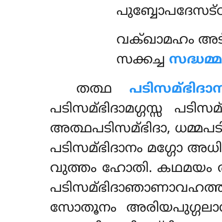
പുബ്ബോപദേസട്
വക്ഖാമഹം അട്ഠ
സക്കച്ച
സദ്ധമ
തത്ഥ
പടിസമ്ഭിദ
പടിസമ്ഭിദാമഗ്ഗസ്സ പടി
അത്ഥപടിസമ്ഭിദാ, ധമ്മപടി
പടിസമ്ഭിദാനം മഗ്ഗോ അധ
വുത്തം ഹോതി. കഥമയം
പടിസമ്ഭിദാഞാണാവഹത്ത
സോതൂനം അരിയപുഗ്ഗലാന