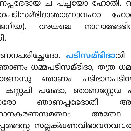
പ്പഭേദായ ച പച്ചയോ ഹോതി. വു
പടിസമ്ഭിദാഞാണാവഹാ ഹോത
ജനീയ). അയഞ്ച നാനാഭേദഭിന
ി.
ണനപരിച്ഛേദോ.
പടിസമ്ഭിദാ
തി
 ഞാണം ധമ്മപടിസമ്ഭിദാ, തത്ര ധ
 ഞാണേസു ഞാണം പടിഭാനപടിസമ
 കസ്സചി പഭേദാ, ഞാണസ്സേവ പ
്താരോ ഞാണപ്പഭേദാതി അത
വവത്ഥാനകരണസമത്ഥം അത്
മപ്പഭേദസ്സ സല്ലക്ഖണവിഭാവനവ