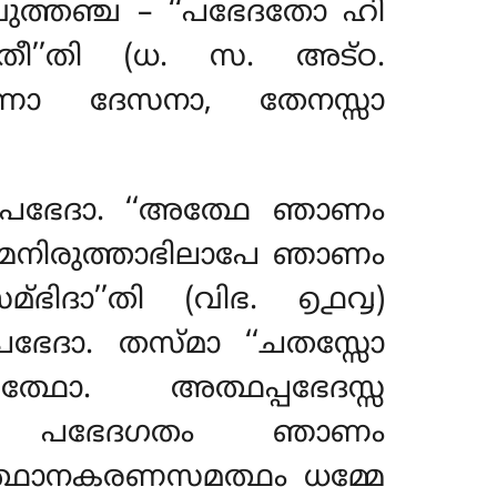
ത്തഞ്ച – ‘‘പഭേദതോ ഹി
ീ’’തി (ധ. സ. അട്ഠ.
്നാ ദേസനാ, തേനസ്സാ
 പഭേദാ. ‘‘അത്ഥേ ഞാണം
മ്മനിരുത്താഭിലാപേ ഞാണം
്ഭിദാ’’തി (വിഭ. ൭൧൮)
ഭേദാ. തസ്മാ ‘‘ചതസ്സോ
്ഥോ. അത്ഥപ്പഭേദസ്സ
ഥേ പഭേദഗതം ഞാണം
വത്ഥാനകരണസമത്ഥം ധമ്മേ