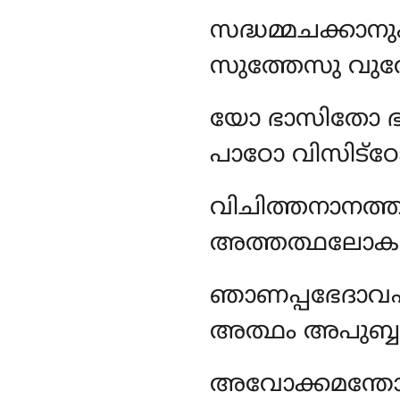
സദ്ധമ്മചക്കാ
സുത്തേസു വുത
യോ
ഭാസിതോ ഭ
പാഠോ വിസിട്ഠോ
വിചിത്തനാനത
അത്തത്ഥലോകത
ഞാണപ്പഭേദാവഹ
അത്ഥം അപുബ്ബം
അവോക്കമന്തോ