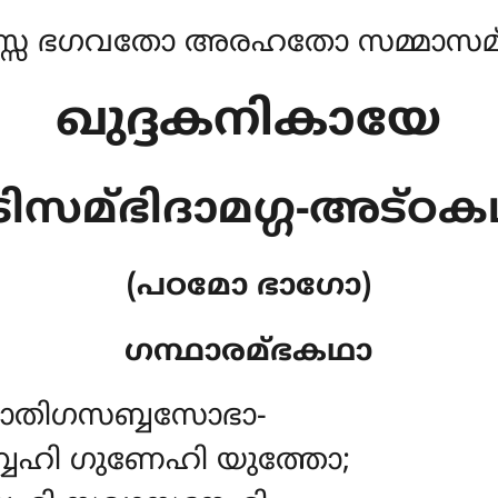
്സ ഭഗവതോ അരഹതോ സമ്മാസമ്ബ
ഖുദ്ദകനികായേ
ിസമ്ഭിദാമഗ്ഗ-അട്ഠ
(പഠമോ ഭാഗോ)
ഗന്ഥാരമ്ഭകഥാ
ാതിഗസബ്ബസോഭാ-
ബേഹി ഗുണേഹി യുത്തോ;