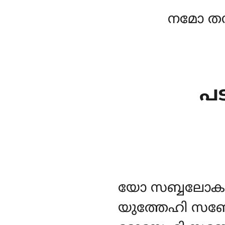
നമോ തസ
പട
യോ
സബ്ബലോക
യുത്തേഹി സബ്