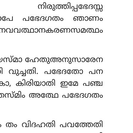
 നിരുത്തിപ്പഭേദസ്സ
ിലാപേ പഭേദഗതം ഞാണം
ഭാവനവവത്ഥാനകരണസമത്ഥം
യസ്മാ ഹേതുഅനുസാരേന
 വുച്ചതി. പഭേദതോ പന
ാകോ, കിരിയാതി ഇമേ പഞ്ച
സ തസ്മിം അത്ഥേ പഭേദഗതം
 തം വിദഹതി പവത്തേതി