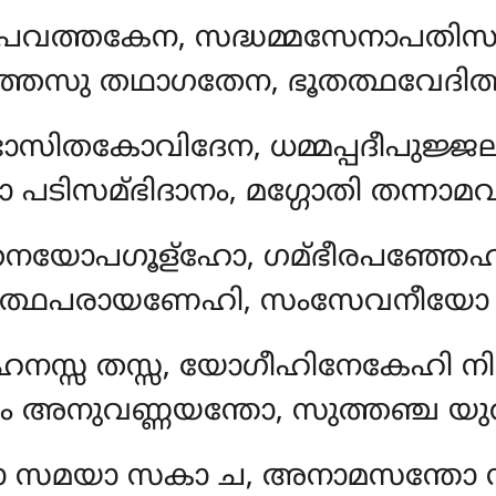
നുപവത്തകേന
, സദ്ധമ്മസേനാപതി
്തേസു തഥാഗതേന, ഭൂതത്ഥവേദിത
ാസിതകോവിദേന, ധമ്മപ്പദീപുജ്
 പടിസമ്ഭിദാനം, മഗ്ഗോതി തന്ന
്തനയോപഗൂള്ഹോ, ഗമ്ഭീരപഞ്ഞേ
്ഥപരായണേഹി, സംസേവനീയോ സു
നസ്സ തസ്സ, യോഗീഹിനേകേഹി നി
 അനുവണ്ണയന്തോ, സുത്തഞ്ച യുത
 സമയാ സകാ ച, അനാമസന്തോ സ