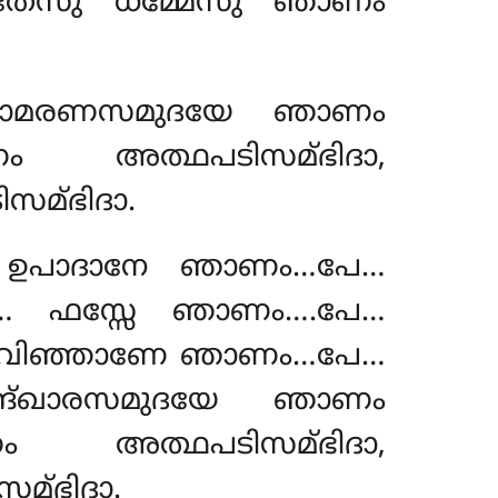
, തേസു ധമ്മേസു ഞാണം
ജരാമരണസമുദയേ ഞാണം
ം അത്ഥപടിസമ്ഭിദാ,
മ്ഭിദാ.
 ഉപാദാനേ ഞാണം…പേ…
 ഫസ്സേ ഞാണം….പേ…
വിഞ്ഞാണേ ഞാണം…പേ…
ങ്ഖാരസമുദയേ ഞാണം
ം അത്ഥപടിസമ്ഭിദാ,
മ്ഭിദാ.