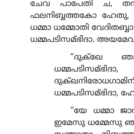
ചേവ പാപേതി ച, തസ
ഫലനിബ്ബത്തകോ ഹേതു, 
ധമ്മാ ധമ്മോതി
വേദിതബ്ബാ
ധമ്മപടിസമ്ഭിദാ. അയമേ
‘‘ദുക്ഖേ 
ധമ്മപടിസമ്ഭി
ദുക്ഖനിരോധഗാമി
ധമ്മപടിസമ്ഭിദാ,
‘‘യേ
ധമ്മാ ജാ
ഇമേസു ധമ്മേസു ഞാ