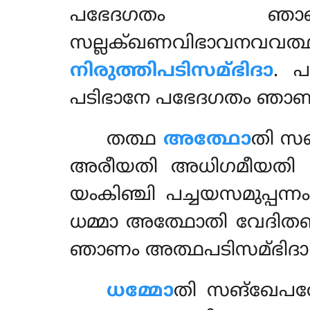
പഭേദഗതം
സല്ലക്ഖണവിഭാവനവവത
നിരുത്തിപടിസമ്ഭിദാ
. പ
പടിഭാനേ പഭേദഗതം ഞാ
തത്ഥ
അത്ഥോ
തി സ
അരീയതി അധിഗമീയതി പ
യംകിഞ്ചി പച്ചയസമുപ്പന
ധമ്മാ അത്ഥോതി വേദിതബ്
ഞാണം അത്ഥപടിസമ്ഭിദാ
ധമ്മോ
തി സങ്ഖേപത