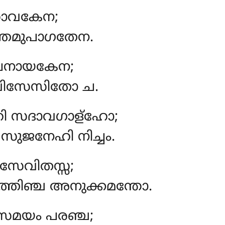
സാവകേന;
്തമുപാഗതേന.
ജലനായകേന;
ാമവിസേസിതോ ച.
ഹി സദാവഗാള്ഹോ;
ജനേഹി നിച്ചം.
സേവിതസ്സ;
്തിഞ്ച അനുക്കമന്തോ.
മയം പരഞ്ച;