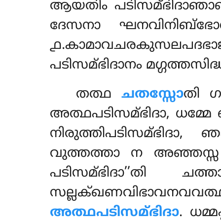
ആയതിം പടിസമ്ഭിദാഞാണ
ദേസനാ ഘനവിനിബ്ഭോഗ
൧.കാമാവചരകുസലപദഭാ
പടിസമ്ഭിദാനം മഗ്ഗത്തസിദ്ധ
തത്ഥ
ചതസ്സോ
തി ഗ
അത്ഥപടിസമ്ഭിദാ, ധമ്മേ
നിരുത്തിപടിസമ്ഭിദാ,
വുത്തത്താ ന അഞ്ഞസ്സ
പടിസമ്ഭിദാ’’തി ചത
സല്ലക്ഖണവിഭാവന
അത്ഥപടിസമ്ഭിദാ
. ധമ്