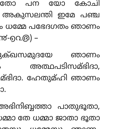
പഭേദതോ പന യോ കോചി
, അകുസലന്തി ഇമേ പഞ്ച
്മിം ധമ്മേ പഭേദഗതം ഞാണം
൯-൭൨൫) –
ദുക്ഖസമുദയേ ഞാണം
 അത്ഥപടിസമ്ഭിദാ,
മ്ഭിദാ. ഹേതുമ്ഹി ഞാണം
ാ.
ഭിനിബ്ബത്താ പാതുഭൂതാ,
്മാ തേ ധമ്മാ ജാതാ ഭൂതാ