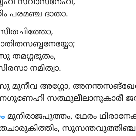
േഹി സവാസനേഹി,
ിം പരമഞ്ച ദാതാ.
ദനസീതചിത്തോ,
തിതസബ്ബനേയ്യോ;
ു തമഗ്ഗഭൂതം,
ിരസാ നമിത്വാ.
സു മുനീവ അഗ്ഗോ, അനന്തസങ്ഖേ
ുണേഹി സത്ഥുലീലാനുകാരീ ജ
ം
മുനിരാജപുത്തം, ഥേരം ഥിരാനേ
തചാരുകിത്തിം, സുസന്തവുത്തിഞ്