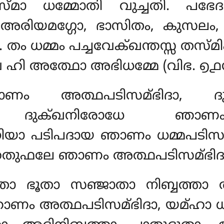
്മാ ധമ്മോതി വുച്ചതി. 
അരിയമഗ്ഗോ, ഭാസിതം, കുസലം
. തം ധമ്മം പച്ചവേക്ഖന്തസ്സ തസ
വ ഹി അത്ഥോ അഭിധമ്മേ (വിഭ. ൭൧
ഞാണം അത്ഥപടിസമ്ഭിദാ, 
ദാ, ദുക്ഖനിരോധേ ഞാണം
നിയാ പടിപദായ ഞാണം
ധമ്മപടിസ
 ഹേതുഫലേ ഞാണം അത്ഥപടിസമ്ഭിദ
താ ഭൂതാ സഞ്ജാതാ നിബ്ബത്താ അ
ണം അത്ഥപടിസമ്ഭിദാ, യമ്ഹാ ധമ