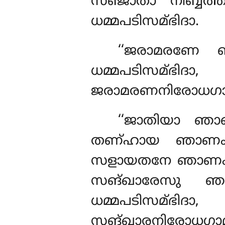
സഞ്ജാതാ നിബ്ബത
ധമ്മപടിസമ്ഭിദാ.
‘‘ജരാമരണേ 
ധമ്മപടിസമ്ഭി
ജരാമരണനിരോധഗാമി
‘‘ജാതിയാ 
തണ്ഹായ ഞാണം
സളായതനേ ഞാണം…
സങ്ഖാരേസു ഞാ
ധമ്മപടിസമ്ഭി
സങ്ഖാരനിരോധഗാമി