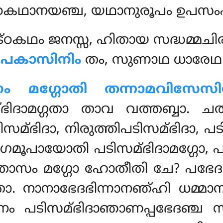
ഠകഥാനയഞ്ച, യഥാനുരൂപം ഉപസം
കഥം ജനസ്സ, ഹിതായ സദ്ധമ്മചിരട
്മപകാസിനിം
തം, സുണാഥ ധാരേഥ 
ാനം മഗ്ഗോതി തന്നാമവിസേ
സമ്ഭിദാമഗ്ഗതാ താവ വത്തബ്ബാ. 
സമ്ഭിദാ, നിരുത്തിപടിസമ്ഭിദാ, 
ിഗമൂപായോതി പടിസമ്ഭിദാമഗ്ഗോ, 
 താസം മഗ്ഗോ ഹോതീതി ചേ? പഭ
ാ. നാനാഭേദഭിന്നാനഞ്ഹി
ധമ്മാ
ം പടിസമ്ഭിദാഞാണപ്പഭേദഞ്ച
സ