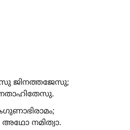
സു ജിനത്തജേസു;
നതാഹിതേസു.
കഗുണാഭിരാമം;
ച അഥോ നമിത്വാ.