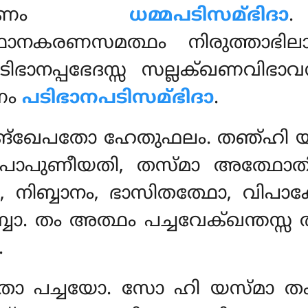
 ഞാണം
ധമ്മപടിസമ്ഭിദാ
.
്ഥാനകരണസമത്ഥം നിരുത്താഭ
ടിഭാനപ്പഭേദസ്സ സല്ലക്ഖണവി
ണം
പടിഭാനപടിസമ്ഭിദാ
.
ങ്ഖേപതോ ഹേതുഫലം. തഞ്ഹി 
ാപുണീയതി, തസ്മാ അത്ഥോതി
്നം, നിബ്ബാനം, ഭാസിതത്ഥോ, വിപ
ബാ. തം അത്ഥം പച്ചവേക്ഖന്തസ്
.
ോ പച്ചയോ. സോ ഹി യസ്മാ തം