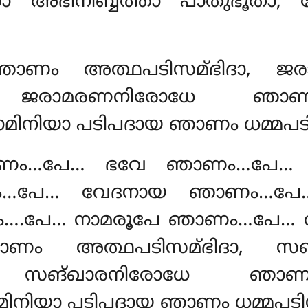
്താ അഭിനിബ്ബത്താ പാതുഭൂതാ
ഞാണം അത്ഥപടിസമ്ഭിദാ, 
ദാ, ജരാമരണനിരോധേ ഞാണ
നിയാ പടിപദായ ഞാണം ധമ്മപടിസ
ഞാണം…പേ… ഭവേ ഞാണം…പേ…
…പേ… വേദനായ ഞാണം…പേ…
.പേ… നാമരൂപേ ഞാണം…പേ… 
ണം അത്ഥപടിസമ്ഭിദാ, സ
ദാ, സങ്ഖാരനിരോധേ ഞാണ
നിയാ പടിപദായ ഞാണം ധമ്മപടിസ