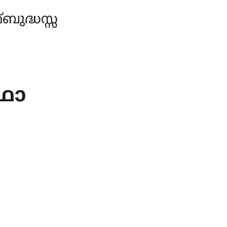
ുദ്ധസ്സ
കഥാ