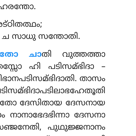
ഹരന്തോ.
്ഠിതത്ഥം;
ച സാധു സന്തോതി.
സിതോ ചാ
തി വുത്തത്താ
ചതസ്സോ ഹി പടിസമ്ഭിദാ –
പടിഭാനപടിസമ്ഭിദാതി. താസം
പടിസമ്ഭിദാപടിലാഭഹേതൂതി
േദതോ ദേസിതായ ദേസനായ
നം നാനാഭേദഭിന്നാ ദേസനാ
ഞ്ജനേതി, പുഥുജ്ജനാനം