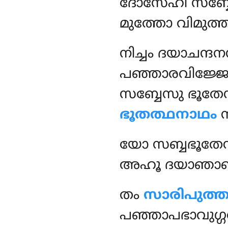
ദോസേഹി സബ്ബ
മുത്തോ വിമുത്ത
നിച്ചം ദയാചന്
പഞ്ഞാരവിജ്ജോ
സബ്ബേസു ഭൂതേസ
ഭൂതത്ഥനാഥം
സ
യോ
സബ്ബഭൂതേ
അഹൂ ദയാഞാണഗ
തം
സാരിപുത്ത
പഞ്ഞാപഭാവുഗ്ഗ