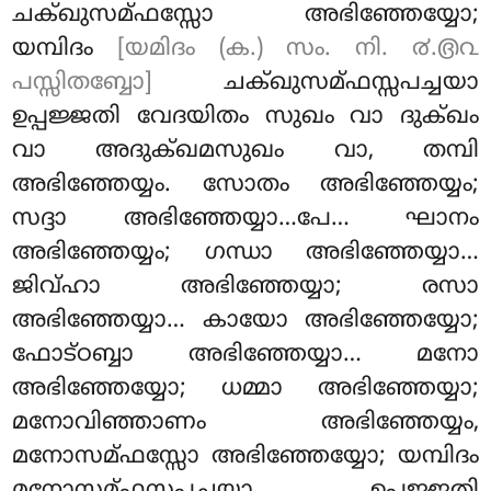
ചക്ഖുസമ്ഫസ്സോ അഭിഞ്ഞേയ്യോ;
യമ്പിദം
[യമിദം (ക.) സം. നി. ൪.൫൨
പസ്സിതബ്ബോ]
ചക്ഖുസമ്ഫസ്സപച്ചയാ
ഉപ്പജ്ജതി വേദയിതം സുഖം വാ ദുക്ഖം
വാ അദുക്ഖമസുഖം വാ, തമ്പി
അഭിഞ്ഞേയ്യം. സോതം അഭിഞ്ഞേയ്യം;
സദ്ദാ
അഭിഞ്ഞേയ്യാ…പേ… ഘാനം
അഭിഞ്ഞേയ്യം; ഗന്ധാ അഭിഞ്ഞേയ്യാ…
ജിവ്ഹാ അഭിഞ്ഞേയ്യാ; രസാ
അഭിഞ്ഞേയ്യാ… കായോ അഭിഞ്ഞേയ്യോ;
ഫോട്ഠബ്ബാ അഭിഞ്ഞേയ്യാ… മനോ
അഭിഞ്ഞേയ്യോ; ധമ്മാ അഭിഞ്ഞേയ്യാ;
മനോവിഞ്ഞാണം അഭിഞ്ഞേയ്യം,
മനോസമ്ഫസ്സോ അഭിഞ്ഞേയ്യോ; യമ്പിദം
മനോസമ്ഫസ്സപച്ചയാ ഉപ്പജ്ജതി