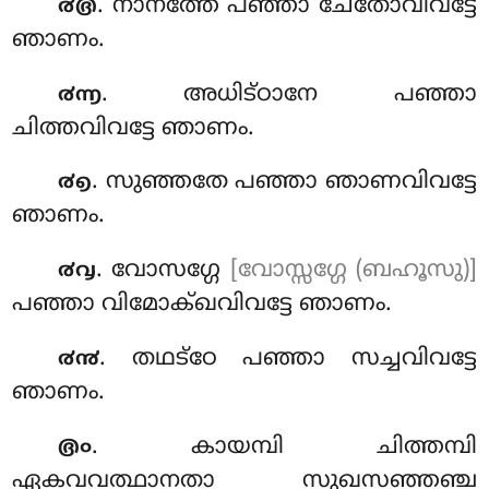
. നാനത്തേ പഞ്ഞാ ചേതോവിവട്ടേ
൪൫
ഞാണം.
. അധിട്ഠാനേ പഞ്ഞാ
൪൬
ചിത്തവിവട്ടേ ഞാണം.
. സുഞ്ഞതേ പഞ്ഞാ ഞാണവിവട്ടേ
൪൭
ഞാണം.
. വോസഗ്ഗേ
[വോസ്സഗ്ഗേ (ബഹൂസു)]
൪൮
പഞ്ഞാ വിമോക്ഖവിവട്ടേ ഞാണം.
. തഥട്ഠേ പഞ്ഞാ സച്ചവിവട്ടേ
൪൯
ഞാണം.
. കായമ്പി ചിത്തമ്പി
൫൦
ഏകവവത്ഥാനതാ സുഖസഞ്ഞഞ്ച