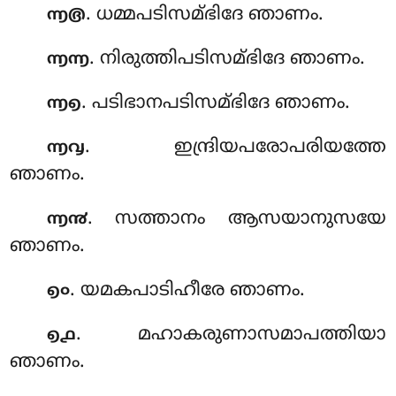
. ധമ്മപടിസമ്ഭിദേ ഞാണം.
൬൫
. നിരുത്തിപടിസമ്ഭിദേ ഞാണം.
൬൬
. പടിഭാനപടിസമ്ഭിദേ ഞാണം.
൬൭
. ഇന്ദ്രിയപരോപരിയത്തേ
൬൮
ഞാണം.
. സത്താനം ആസയാനുസയേ
൬൯
ഞാണം.
. യമകപാടിഹീരേ ഞാണം.
൭൦
. മഹാകരുണാസമാപത്തിയാ
൭൧
ഞാണം.