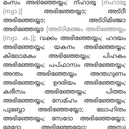
മംസം അഭിഞ്ഞേയ്യം; ന്ഹാരൂ
[നഹാരൂ
(സ്യാ.)]
അഭിഞ്ഞേയ്യാ; അട്ഠീ
അഭിഞ്ഞേയ്യാ; അട്ഠിമിഞ്ജാ
അഭിഞ്ഞേയ്യാ
[അട്ഠിമഞ്ജം അഭിഞ്ഞേയ്യം
(സ്യാ. ക.)]
; വക്കം അഭിഞ്ഞേയ്യം; ഹദയം
അഭിഞ്ഞേയ്യം; യകനം അഭിഞ്ഞേയ്യം;
കിലോമകം അഭിഞ്ഞേയ്യം; പിഹകം
അഭിഞ്ഞേയ്യം; പപ്ഫാസം അഭിഞ്ഞേയ്യം;
അന്തം
അഭിഞ്ഞേയ്യം അന്തഗുണം
അഭിഞ്ഞേയ്യം; ഉദരിയം അഭിഞ്ഞേയ്യം;
കരീസം അഭിഞ്ഞേയ്യം; പിത്തം
അഭിഞ്ഞേയ്യം; സേമ്ഹം അഭിഞ്ഞേയ്യം;
പുബ്ബോ അഭിഞ്ഞേയ്യോ; ലോഹിതം
അഭിഞ്ഞേയ്യം; സേദോ അഭിഞ്ഞേയ്യോ;
മേദോ അഭിഞ്ഞേയ്യോ; അസ്സു