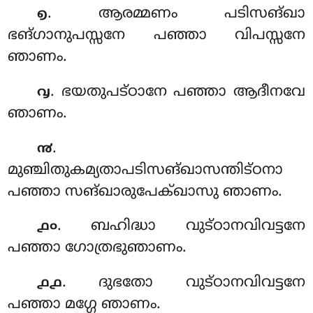
. ആരമ്മണം പടിസങ്ഖാ
൭
ഭങ്ഗാനുപസ്സനേ പഞ്ഞാ വിപസ്സനേ
ഞാണം.
. ഭയതുപട്ഠാനേ പഞ്ഞാ ആദീനവേ
൮
ഞാണം.
.
൯
മുഞ്ചിതുകമ്യതാപടിസങ്ഖാസന്തിട്ഠനാ
പഞ്ഞാ സങ്ഖാരുപേക്ഖാസു ഞാണം.
. ബഹിദ്ധാ വുട്ഠാനവിവട്ടനേ
൧൦
പഞ്ഞാ ഗോത്രഭുഞാണം.
. ദുഭതോ വുട്ഠാനവിവട്ടനേ
൧൧
പഞ്ഞാ മഗ്ഗേ ഞാണം.