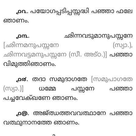
. പയോഗപ്പടിപ്പസ്സദ്ധി പഞ്ഞാ ഫലേ
൧൨
ഞാണം
.
. ഛിന്നവടുമാനുപസ്സനേ
൧൩
[ഛിന്നമനുപസ്സനേ (സ്യാ.),
ഛിന്നവട്ടമനുപസ്സനേ (സീ. അട്ഠ.)]
പഞ്ഞാ
വിമുത്തിഞാണം.
. തദാ സമുദാഗതേ
[സമുപാഗതേ
൧൪
(സ്യാ.)]
ധമ്മേ പസ്സനേ പഞ്ഞാ
പച്ചവേക്ഖണേ ഞാണം.
. അജ്ഝത്തവവത്ഥാനേ പഞ്ഞാ
൧൫
വത്ഥുനാനത്തേ ഞാണം.