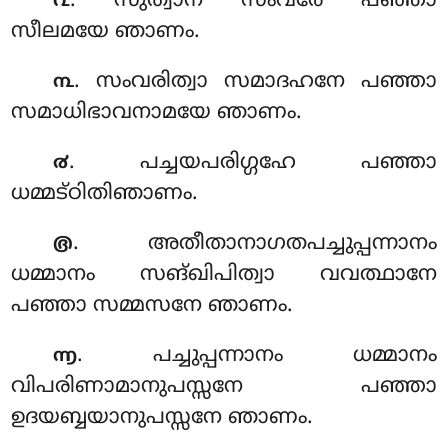
. സുത്വാന സംവരേ പഞ്ഞാ
൨
സീലമയേ ഞാണം.
. സംവരിത്വാ സമാദഹനേ പഞ്ഞാ
൩
സമാധിഭാവനാമയേ ഞാണം.
. പച്ചയപരിഗ്ഗഹേ പഞ്ഞാ
൪
ധമ്മട്ഠിതിഞാണം.
. അതീതാനാഗതപച്ചുപ്പന്നാനം
൫
ധമ്മാനം സങ്ഖിപിത്വാ വവത്ഥാനേ
പഞ്ഞാ സമ്മസനേ ഞാണം.
. പച്ചുപ്പന്നാനം ധമ്മാനം
൬
വിപരിണാമാനുപസ്സനേ പഞ്ഞാ
ഉദയബ്ബയാനുപസ്സനേ ഞാണം.