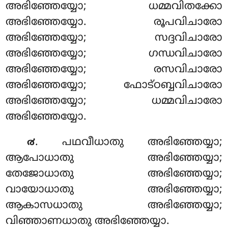
അഭിഞ്ഞേയ്യോ; ധമ്മവിതക്കോ
അഭിഞ്ഞേയ്യോ. രൂപവിചാരോ
അഭിഞ്ഞേയ്യോ; സദ്ദവിചാരോ
അഭിഞ്ഞേയ്യോ
; ഗന്ധവിചാരോ
അഭിഞ്ഞേയ്യോ; രസവിചാരോ
അഭിഞ്ഞേയ്യോ; ഫോട്ഠബ്ബവിചാരോ
അഭിഞ്ഞേയ്യോ; ധമ്മവിചാരോ
അഭിഞ്ഞേയ്യോ.
. പഥവീധാതു അഭിഞ്ഞേയ്യാ;
൪
ആപോധാതു അഭിഞ്ഞേയ്യാ;
തേജോധാതു അഭിഞ്ഞേയ്യാ;
വായോധാതു അഭിഞ്ഞേയ്യാ;
ആകാസധാതു അഭിഞ്ഞേയ്യാ;
വിഞ്ഞാണധാതു അഭിഞ്ഞേയ്യാ.