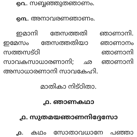
. സബ്ബഞ്ഞുതഞാണം.
൭൨
. അനാവരണഞാണം
.
൭൩
ഇമാനി തേസത്തതി ഞാണാനി.
ഇമേസം തേസത്തതിയാ ഞാണാനം
സത്തസട്ഠി ഞാണാനി
സാവകസാധാരണാനി; ഛ ഞാണാനി
അസാധാരണാനി സാവകേഹി.
മാതികാ നിട്ഠിതാ.
൧. ഞാണകഥാ
൧. സുതമയഞാണനിദ്ദേസോ
. കഥം
സോതാവധാനേ പഞ്ഞാ
൧