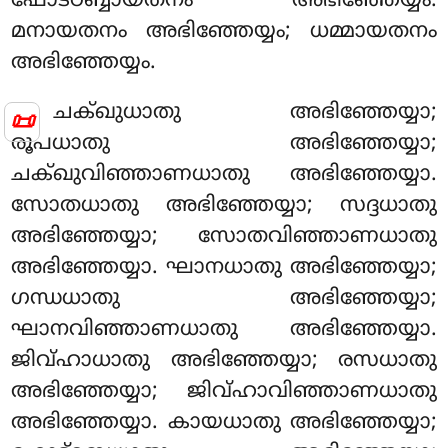
ഫോട്ഠബ്ബായതനം അഭിഞ്ഞേയ്യം.
മനായതനം അഭിഞ്ഞേയ്യം; ധമ്മായതനം
അഭിഞ്ഞേയ്യം.
ചക്ഖുധാതു അഭിഞ്ഞേയ്യാ;
📜
രൂപധാതു അഭിഞ്ഞേയ്യാ;
ചക്ഖുവിഞ്ഞാണധാതു അഭിഞ്ഞേയ്യാ.
സോതധാതു അഭിഞ്ഞേയ്യാ; സദ്ദധാതു
അഭിഞ്ഞേയ്യാ; സോതവിഞ്ഞാണധാതു
അഭിഞ്ഞേയ്യാ. ഘാനധാതു അഭിഞ്ഞേയ്യാ;
ഗന്ധധാതു അഭിഞ്ഞേയ്യാ;
ഘാനവിഞ്ഞാണധാതു അഭിഞ്ഞേയ്യാ.
ജിവ്ഹാധാതു അഭിഞ്ഞേയ്യാ
; രസധാതു
അഭിഞ്ഞേയ്യാ; ജിവ്ഹാവിഞ്ഞാണധാതു
അഭിഞ്ഞേയ്യാ. കായധാതു അഭിഞ്ഞേയ്യാ;