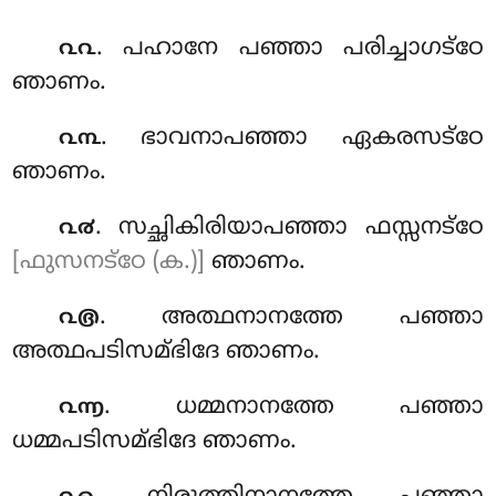
. പഹാനേ പഞ്ഞാ പരിച്ചാഗട്ഠേ
൨൨
ഞാണം.
. ഭാവനാപഞ്ഞാ ഏകരസട്ഠേ
൨൩
ഞാണം.
. സച്ഛികിരിയാപഞ്ഞാ ഫസ്സനട്ഠേ
൨൪
[ഫുസനട്ഠേ (ക.)]
ഞാണം.
. അത്ഥനാനത്തേ പഞ്ഞാ
൨൫
അത്ഥപടിസമ്ഭിദേ
ഞാണം.
. ധമ്മനാനത്തേ പഞ്ഞാ
൨൬
ധമ്മപടിസമ്ഭിദേ ഞാണം.