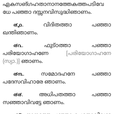
ഏകസങ്ഗഹതാനാനത്തേകത്തപടിവേ
ധേ പഞ്ഞാ ദസ്സനവിസുദ്ധിഞാണം.
. വിദിതത്താ പഞ്ഞാ
൪൧
ഖന്തിഞാണം.
. ഫുട്ഠത്താ പഞ്ഞാ
൪൨
പരിയോഗാഹണേ
[പരിയോഗാഹനേ
(സ്യാ.)]
ഞാണം.
. സമോദഹനേ പഞ്ഞാ
൪൩
പദേസവിഹാരേ ഞാണം.
. അധിപതത്താ പഞ്ഞാ
൪൪
സഞ്ഞാവിവട്ടേ ഞാണം.