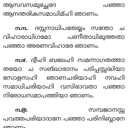
ആസവസമുച്ഛേദേ പഞ്ഞാ
ആനന്തരികസമാധിമ്ഹി ഞാണം.
. ദസ്സനാധിപതേയ്യം സന്തോ ച
൩൩
വിഹാരാധിഗമോ പണീതാധിമുത്തതാ
പഞ്ഞാ അരണവിഹാരേ ഞാണം.
. ദ്വീഹി
ബലേഹി സമന്നാഗതത്താ
൩൪
തയോ ച സങ്ഖാരാനം പടിപ്പസ്സദ്ധിയാ
സോളസഹി ഞാണചരിയാഹി നവഹി
സമാധിചരിയാഹി വസിഭാവതാ പഞ്ഞാ
നിരോധസമാപത്തിയാ ഞാണം.
. സമ്പജാനസ്സ
൩൫
പവത്തപരിയാദാനേ
പഞ്ഞാ പരിനിബ്ബാനേ
ഞാണം.