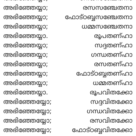
അഭിഞ്ഞേയ്യാ; രസസഞ്ചേതനാ
അഭിഞ്ഞേയ്യാ; ഫോട്ഠബ്ബസഞ്ചേതനാ
അഭിഞ്ഞേയ്യാ; ധമ്മസഞ്ചേതനാ
അഭിഞ്ഞേയ്യാ. രൂപതണ്ഹാ
അഭിഞ്ഞേയ്യാ; സദ്ദതണ്ഹാ
അഭിഞ്ഞേയ്യാ; ഗന്ധതണ്ഹാ
അഭിഞ്ഞേയ്യാ; രസതണ്ഹാ
അഭിഞ്ഞേയ്യാ; ഫോട്ഠബ്ബതണ്ഹാ
അഭിഞ്ഞേയ്യാ; ധമ്മതണ്ഹാ
അഭിഞ്ഞേയ്യാ. രൂപവിതക്കോ
അഭിഞ്ഞേയ്യോ; സദ്ദവിതക്കോ
അഭിഞ്ഞേയ്യോ; ഗന്ധവിതക്കോ
അഭിഞ്ഞേയ്യോ; രസവിതക്കോ
അഭിഞ്ഞേയ്യോ; ഫോട്ഠബ്ബവിതക്കോ