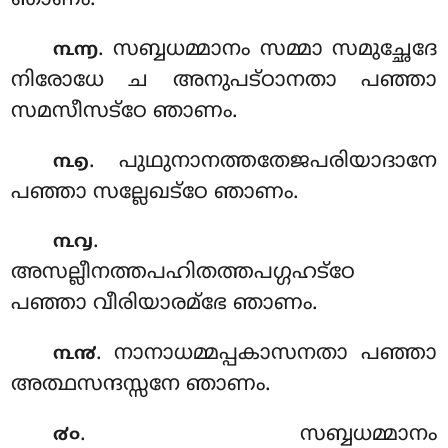
. സബ്ബധമ്മാനം സമ്മാ സമുച്ഛേദേ
൩൬
നിരോധേ ച അനുപട്ഠാനതാ പഞ്ഞാ
സമസീസട്ഠേ ഞാണം.
. പുഥുനാനത്തതേജപരിയാദാനേ
൩൭
പഞ്ഞാ സല്ലേഖട്ഠേ ഞാണം.
.
൩൮
അസല്ലീനത്തപഹിതത്തപഗ്ഗഹട്ഠേ
പഞ്ഞാ വീരിയാരമ്ഭേ ഞാണം.
. നാനാധമ്മപ്പകാസനതാ പഞ്ഞാ
൩൯
അത്ഥസന്ദസ്സനേ ഞാണം.
. സബ്ബധമ്മാനം
൪൦