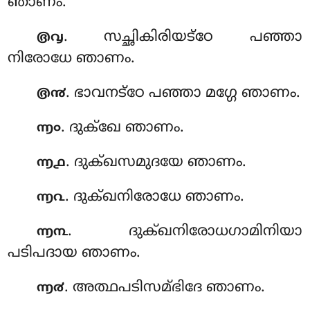
ഞാണം.
. സച്ഛികിരിയട്ഠേ പഞ്ഞാ
൫൮
നിരോധേ ഞാണം.
. ഭാവനട്ഠേ പഞ്ഞാ മഗ്ഗേ ഞാണം.
൫൯
. ദുക്ഖേ ഞാണം.
൬൦
. ദുക്ഖസമുദയേ ഞാണം.
൬൧
. ദുക്ഖനിരോധേ
ഞാണം.
൬൨
. ദുക്ഖനിരോധഗാമിനിയാ
൬൩
പടിപദായ ഞാണം.
. അത്ഥപടിസമ്ഭിദേ ഞാണം.
൬൪