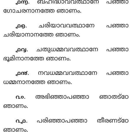
. ബഹിദ്ധാവവത്ഥാനേ പഞ്ഞാ
൧൬
ഗോചരനാനത്തേ ഞാണം.
. ചരിയാവവത്ഥാനേ പഞ്ഞാ
൧൭
ചരിയാനാനത്തേ ഞാണം.
. ചതുധമ്മവവത്ഥാനേ പഞ്ഞാ
൧൮
ഭൂമിനാനത്തേ ഞാണം.
. നവധമ്മവവത്ഥാനേ പഞ്ഞാ
൧൯
ധമ്മനാനത്തേ ഞാണം.
. അഭിഞ്ഞാപഞ്ഞാ ഞാതട്ഠേ
൨൦
ഞാണം.
. പരിഞ്ഞാപഞ്ഞാ തീരണട്ഠേ
൨൧
ഞാണം.