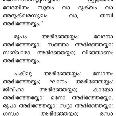
വേദയിതം സുഖം വാ ദുക്ഖം വാ
അദുക്ഖമസുഖം വാ, തമ്പി
അഭിഞ്ഞേയ്യം.’’
രൂപം അഭിഞ്ഞേയ്യം; വേദനാ
അഭിഞ്ഞേയ്യാ; സഞ്ഞാ അഭിഞ്ഞേയ്യാ;
സങ്ഖാരാ അഭിഞ്ഞേയ്യാ; വിഞ്ഞാണം
അഭിഞ്ഞേയ്യം.
ചക്ഖു അഭിഞ്ഞേയ്യം; സോതം
അഭിഞ്ഞേയ്യം; ഘാനം അഭിഞ്ഞേയ്യം;
ജിവ്ഹാ അഭിഞ്ഞേയ്യാ; കായോ
അഭിഞ്ഞേയ്യോ; മനോ അഭിഞ്ഞേയ്യോ.
രൂപാ അഭിഞ്ഞേയ്യാ; സദ്ദാ അഭിഞ്ഞേയ്യാ;
ഗന്ധാ അഭിഞ്ഞേയ്യാ; രസാ