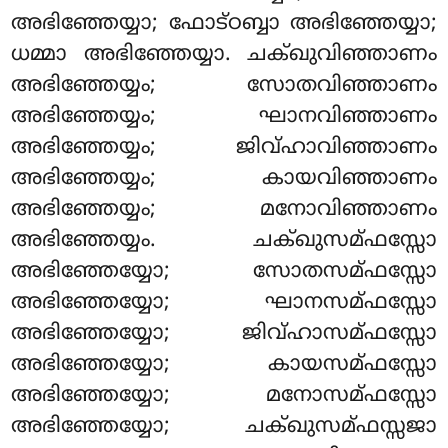
അഭിഞ്ഞേയ്യാ; ഫോട്ഠബ്ബാ അഭിഞ്ഞേയ്യാ;
ധമ്മാ അഭിഞ്ഞേയ്യാ. ചക്ഖുവിഞ്ഞാണം
അഭിഞ്ഞേയ്യം; സോതവിഞ്ഞാണം
അഭിഞ്ഞേയ്യം; ഘാനവിഞ്ഞാണം
അഭിഞ്ഞേയ്യം; ജിവ്ഹാവിഞ്ഞാണം
അഭിഞ്ഞേയ്യം; കായവിഞ്ഞാണം
അഭിഞ്ഞേയ്യം; മനോവിഞ്ഞാണം
അഭിഞ്ഞേയ്യം. ചക്ഖുസമ്ഫസ്സോ
അഭിഞ്ഞേയ്യോ
; സോതസമ്ഫസ്സോ
അഭിഞ്ഞേയ്യോ; ഘാനസമ്ഫസ്സോ
അഭിഞ്ഞേയ്യോ; ജിവ്ഹാസമ്ഫസ്സോ
അഭിഞ്ഞേയ്യോ; കായസമ്ഫസ്സോ
അഭിഞ്ഞേയ്യോ; മനോസമ്ഫസ്സോ
അഭിഞ്ഞേയ്യോ; ചക്ഖുസമ്ഫസ്സജാ