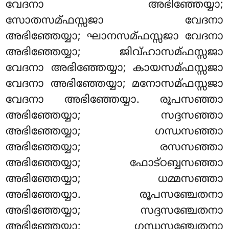
വേദനാ അഭിഞ്ഞേയ്യാ;
സോതസമ്ഫസ്സജാ വേദനാ
അഭിഞ്ഞേയ്യാ; ഘാനസമ്ഫസ്സജാ വേദനാ
അഭിഞ്ഞേയ്യാ
; ജിവ്ഹാസമ്ഫസ്സജാ
വേദനാ അഭിഞ്ഞേയ്യാ; കായസമ്ഫസ്സജാ
വേദനാ അഭിഞ്ഞേയ്യാ; മനോസമ്ഫസ്സജാ
വേദനാ അഭിഞ്ഞേയ്യാ. രൂപസഞ്ഞാ
അഭിഞ്ഞേയ്യാ; സദ്ദസഞ്ഞാ
അഭിഞ്ഞേയ്യാ; ഗന്ധസഞ്ഞാ
അഭിഞ്ഞേയ്യാ
; രസസഞ്ഞാ
അഭിഞ്ഞേയ്യാ; ഫോട്ഠബ്ബസഞ്ഞാ
അഭിഞ്ഞേയ്യാ; ധമ്മസഞ്ഞാ
അഭിഞ്ഞേയ്യാ. രൂപസഞ്ചേതനാ
അഭിഞ്ഞേയ്യാ; സദ്ദസഞ്ചേതനാ
അഭിഞ്ഞേയ്യാ; ഗന്ധസഞ്ചേതനാ