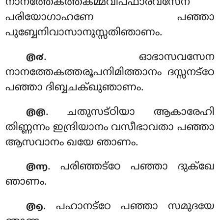
നാനത്തേകത്തകമ്മവിപ്ഫാരവസേന
പരിയോഗാഹണേ പഞ്ഞാ
പുബ്ബേനിവാസാനുസ്സതിഞാണം.
. ഓഭാസവസേന
൫൪
നാനത്തേകത്തരൂപനിമിത്താനം ദസ്സനട്ഠേ
പഞ്ഞാ ദിബ്ബചക്ഖുഞാണം.
. ചതുസട്ഠിയാ ആകാരേഹി
൫൫
തിണ്ണന്നം ഇന്ദ്രിയാനം വസീഭാവതാ
പഞ്ഞാ
ആസവാനം ഖയേ ഞാണം.
. പരിഞ്ഞട്ഠേ പഞ്ഞാ ദുക്ഖേ
൫൬
ഞാണം.
. പഹാനട്ഠേ പഞ്ഞാ സമുദയേ
൫൭