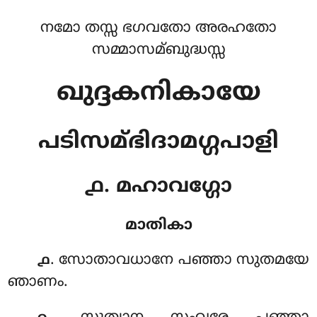
നമോ തസ്സ ഭഗവതോ അരഹതോ
സമ്മാസമ്ബുദ്ധസ്സ
ഖുദ്ദകനികായേ
പടിസമ്ഭിദാമഗ്ഗപാളി
൧. മഹാവഗ്ഗോ
മാതികാ
. സോതാവധാനേ
പഞ്ഞാ സുതമയേ
൧
ഞാണം.